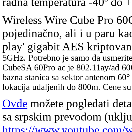
radna temperatura -40º do
+
Wireless Wire Cube Pro 60
pojedinačno, ali i u
paru ka
play' gigabit AES kriptova
5GHz. Potrebno je samo da
usmerite
CubeSA 60Pro ac je
802.11ay/ad 6
bazna stanica sa
sektor antenom 60°
lokacija
udaljenih do 800m. Cene su 
Ovde
možete pogledati deta
sa srpskim
prevodom (uključ
https://www.youtube.com