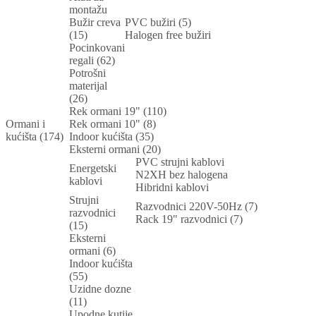
montažu
Bužir creva
PVC bužiri (5)
(15)
Halogen free bužiri
Pocinkovani
regali (62)
Potrošni
materijal
(26)
Rek ormani 19" (110)
Ormani i
Rek ormani 10" (8)
kućišta (174)
Indoor kućišta (35)
Eksterni ormani (20)
PVC strujni kablovi
Energetski
N2XH bez halogena
kablovi
Hibridni kablovi
Strujni
Razvodnici 220V-50Hz (7)
razvodnici
Rack 19" razvodnici (7)
(15)
Eksterni
ormani (6)
Indoor kućišta
(55)
Uzidne dozne
(11)
Upodne kutije