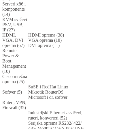
Serveri x86 i
komponente
(14)
KVM svičevi
PS/2, USB,
IP (27)
HDMI,
HDMI oprema (38)
VGA, DVI
VGA oprema (18)
oprema (67)
DVI oprema (11)
Remote
Power &
Boot
Management
(10)
Cisco mrežna
oprema (25)
SuSE i RedHat Linux
Softver (5)
Mikrotik RouterOS
Microsoft i dr. softver
Ruteri, VPN,
Firewall (35)
Industrijski Ethernet - svičevi,
ruteri, konverteri (52)
Serijska oprema RS232/ 422/
485/ Modbus/ CAN bus/ USB