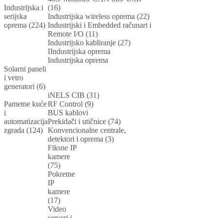
Industrijska i
(16)
serijska
Industrijska wireless oprema (22)
oprema (224)
Industrijski i Embedded računari i
Remote I/O (11)
Industrijsko kabliranje (27)
IIndustrijska oprema
Industrijska oprema
Solarni paneli
i vetro
generatori (6)
iNELS CIB (31)
Pametne kuće
RF Control (9)
i
BUS kablovi
automatizacija
Prekidači i utičnice (74)
zgrada (124)
Konvencionalne centrale,
detektori i oprema (3)
Fiksne IP
kamere
(75)
Pokretne
IP
kamere
(17)
Video
serveri i