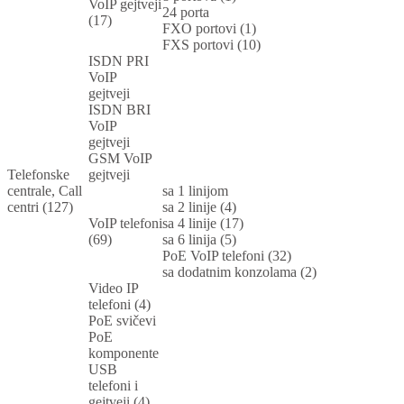
VoIP gejtveji
24 porta
(17)
FXO portovi (1)
FXS portovi (10)
ISDN PRI
VoIP
gejtveji
ISDN BRI
VoIP
gejtveji
GSM VoIP
Telefonske
gejtveji
centrale, Call
sa 1 linijom
centri (127)
sa 2 linije (4)
VoIP telefoni
sa 4 linije (17)
(69)
sa 6 linija (5)
PoE VoIP telefoni (32)
sa dodatnim konzolama (2)
Video IP
telefoni (4)
PoE svičevi
PoE
komponente
USB
telefoni i
gejtveji (4)