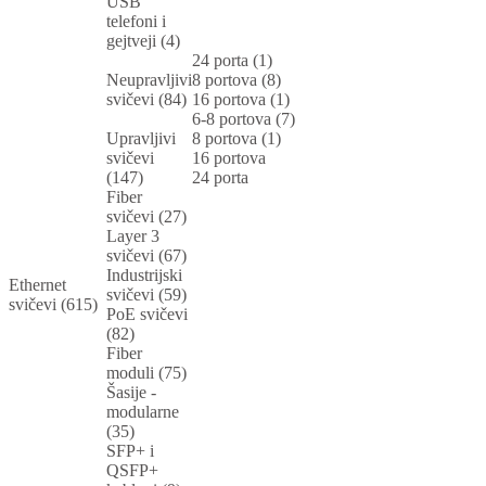
USB
telefoni i
gejtveji (4)
24 porta (1)
Neupravljivi
8 portova (8)
svičevi (84)
16 portova (1)
6-8 portova (7)
Upravljivi
8 portova (1)
svičevi
16 portova
(147)
24 porta
Fiber
svičevi (27)
Layer 3
svičevi (67)
Industrijski
Ethernet
svičevi (59)
svičevi (615)
PoE svičevi
(82)
Fiber
moduli (75)
Šasije -
modularne
(35)
SFP+ i
QSFP+