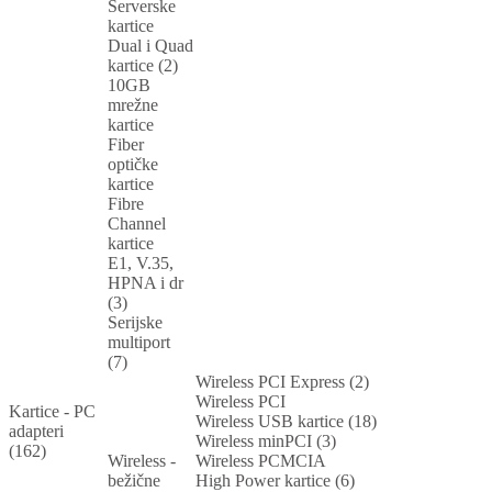
Serverske
kartice
Dual i Quad
kartice (2)
10GB
mrežne
kartice
Fiber
optičke
kartice
Fibre
Channel
kartice
E1, V.35,
HPNA i dr
(3)
Serijske
multiport
(7)
Wireless PCI Express (2)
Wireless PCI
Kartice - PC
Wireless USB kartice (18)
adapteri
Wireless minPCI (3)
(162)
Wireless -
Wireless PCMCIA
bežične
High Power kartice (6)