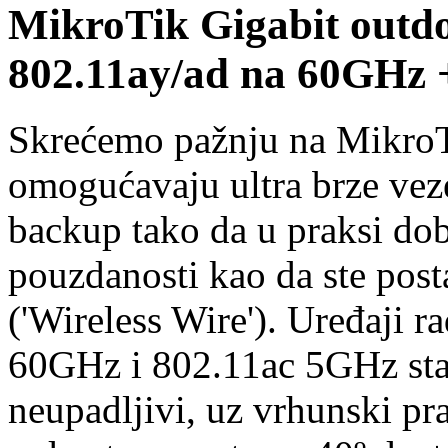
MikroTik Gigabit outdo
802.11ay/ad na 60GHz
Skrećemo pažnju na MikroT
omogućavaju ultra
brze ve
backup tako da u praksi do
pouzdanosti kao da ste post
('Wireless Wire'). Uređaji r
60GHz
i 802.11ac 5GHz sta
neupadljivi, uz
vrhunski pra