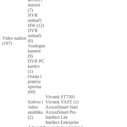
risiveri
(7)
NVR
snimači
HW (12)
DVR
snimači
Video nadzor
(6)
(197)
Analogne
kamere
(9)
DVR PC
kartice
(1)
Ostala i
prateća
oprema
(66)
Vivotek ST7501
Softver i
Vivotek VAST (1)
video
AxxonSmart Start
analitika
AxxonSmart Pro
(2)
Intellect Lite
Intellect Enterprise