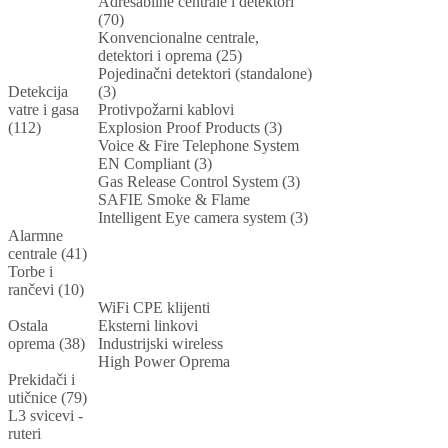
Adresabilne centrale i detektori
(70)
Konvencionalne centrale,
detektori i oprema (25)
Pojedinačni detektori (standalone)
Detekcija
(3)
vatre i gasa
Protivpožarni kablovi
(112)
Explosion Proof Products (3)
Voice & Fire Telephone System
EN Compliant (3)
Gas Release Control System (3)
SAFIE Smoke & Flame
Intelligent Eye camera system (3)
Alarmne
centrale (41)
Torbe i
rančevi (10)
WiFi CPE klijenti
Ostala
Eksterni linkovi
oprema (38)
Industrijski wireless
High Power Oprema
Prekidači i
utičnice (79)
L3 svicevi -
ruteri