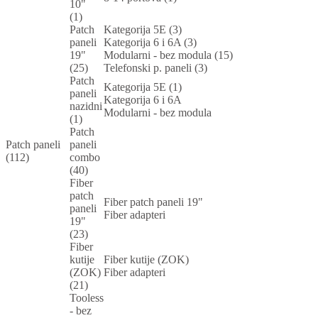
10"
(1)
Patch
Kategorija 5E (3)
paneli
Kategorija 6 i 6A (3)
19"
Modularni - bez modula (15)
(25)
Telefonski p. paneli (3)
Patch
Kategorija 5E (1)
paneli
Kategorija 6 i 6A
nazidni
Modularni - bez modula
(1)
Patch
Patch paneli
paneli
(112)
combo
(40)
Fiber
patch
Fiber patch paneli 19"
paneli
Fiber adapteri
19"
(23)
Fiber
kutije
Fiber kutije (ZOK)
(ZOK)
Fiber adapteri
(21)
Tooless
- bez