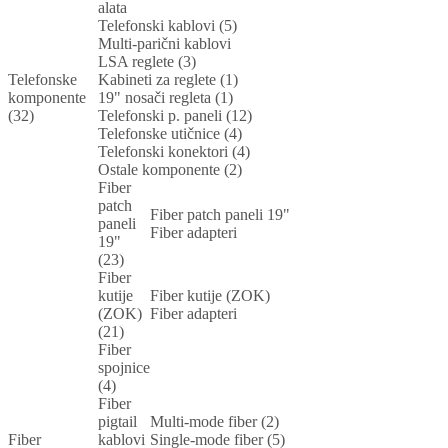
alata
Telefonski kablovi (5)
Multi-parični kablovi
LSA reglete (3)
Telefonske
Kabineti za reglete (1)
komponente
19" nosači regleta (1)
(32)
Telefonski p. paneli (12)
Telefonske utičnice (4)
Telefonski konektori (4)
Ostale komponente (2)
Fiber
patch
Fiber patch paneli 19"
paneli
Fiber adapteri
19"
(23)
Fiber
kutije
Fiber kutije (ZOK)
(ZOK)
Fiber adapteri
(21)
Fiber
spojnice
(4)
Fiber
pigtail
Multi-mode fiber (2)
Fiber
kablovi
Single-mode fiber (5)