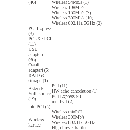
(46)
Wireless 54Mb/s (1)
Wireless 108Mb/s
Wireless 150Mb/s (3)
Wireless 300Mb/s (10)
Wireless 802.11a 5GHz (2)
PCI Express
(3)
PCI-X / PCI
(11)
USB
adapteri
(36)
Ostali
adapteri (5)
RAID &
storage (1)
PCI (11)
Asterisk
HW echo cancelation (1)
VoIP kartice
PCI Express (4)
(19)
miniPCI (2)
miniPCI (5)
Wireless minPCI
Wireless 300Mb/s
Wireless
Wireless 802.11a 5GHz
kartice
High Power kartice