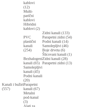
kablovi
(12)
Multi-
parični
kablovi
Hibridni
kablovi (2)
Zidni kanali (133)
PVC
Parapetni zidni (54)
plastični
Podni kanali (14)
kanali
Samolepljivi (46)
(254)
Boje drveta (6)
Šlicovani kanali (1)
Bezhalogeni
Zidni kanali (28)
kanali (65)
Parapetni zidni (13)
Samolepljivi
kanali (45)
Podni kanali
(20)
Kanali i bužiri
Parapetni
(557)
kanali (67)
Metalni
pod-kanal
(3)
Alati za