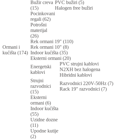
Bužir creva
PVC bužiri (5)
(15)
Halogen free bužiri
Pocinkovani
regali (62)
Potrošni
materijal
(26)
Rek ormani 19" (110)
Ormani i
Rek ormani 10" (8)
kućišta (174)
Indoor kućišta (35)
Eksterni ormani (20)
PVC strujni kablovi
Energetski
N2XH bez halogena
kablovi
Hibridni kablovi
Strujni
Razvodnici 220V-50Hz (7)
razvodnici
Rack 19" razvodnici (7)
(15)
Eksterni
ormani (6)
Indoor kućišta
(55)
Uzidne dozne
(11)
Upodne kutije
(2)