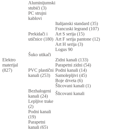
Aluminijumski
stubići (3)
PC strujni
kablovi
Italijanski standard (35)
Francuski legrand (107)
Prekidači i
Art S serija (15)
utičnice (180)
Art F serija pantone (12)
Art H serija (3)
Logus 90
Šuko utikači
Elektro
Zidni kanali (133)
materijal
Parapetni zidni (54)
(827)
PVC plastični
Podni kanali (14)
kanali (253)
Samolepljivi (45)
Boje drveta (6)
Šlicovani kanali (1)
Bezhalogeni
Šlicovani kanali
kanali (24)
Lepljive trake
(2)
Podni kanali
(19)
Parapetni
kanali (65)