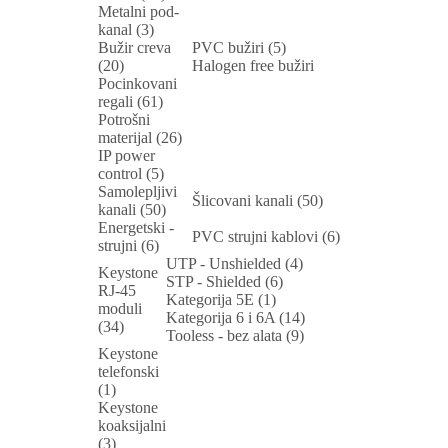
Metalni pod-
kanal (3)
Bužir creva
PVC bužiri (5)
(20)
Halogen free bužiri
Pocinkovani
regali (61)
Potrošni
materijal (26)
IP power
control (5)
Samolepljivi
Šlicovani kanali (50)
kanali (50)
Energetski -
PVC strujni kablovi (6)
strujni (6)
UTP - Unshielded (4)
Keystone
STP - Shielded (6)
RJ-45
Kategorija 5E (1)
moduli
Kategorija 6 i 6A (14)
(34)
Tooless - bez alata (9)
Keystone
telefonski
(1)
Keystone
koaksijalni
(3)