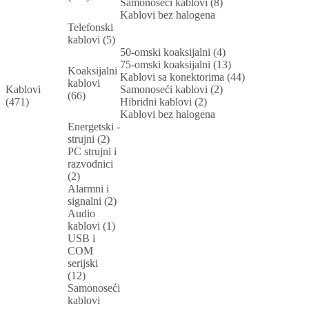
Samonoseći kablovi (8)
Kablovi bez halogena
Telefonski
kablovi (5)
50-omski koaksijalni (4)
75-omski koaksijalni (13)
Koaksijalni
Kablovi sa konektorima (44)
kablovi
Kablovi
Samonoseći kablovi (2)
(66)
(471)
Hibridni kablovi (2)
Kablovi bez halogena
Energetski -
strujni (2)
PC strujni i
razvodnici
(2)
Alarmni i
signalni (2)
Audio
kablovi (1)
USB i
COM
serijski
(12)
Samonoseći
kablovi