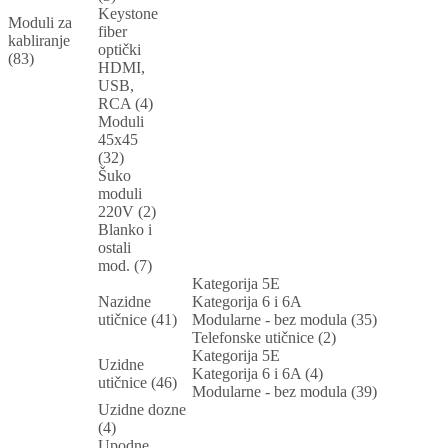
Keystone
Moduli za
fiber
kabliranje
optički
(83)
HDMI,
USB,
RCA (4)
Moduli
45x45
(32)
Šuko
moduli
220V (2)
Blanko i
ostali
mod. (7)
Kategorija 5E
Nazidne
Kategorija 6 i 6A
utičnice (41)
Modularne - bez modula (35)
Telefonske utičnice (2)
Kategorija 5E
Uzidne
Kategorija 6 i 6A (4)
utičnice (46)
Modularne - bez modula (39)
Uzidne dozne
(4)
Upodne