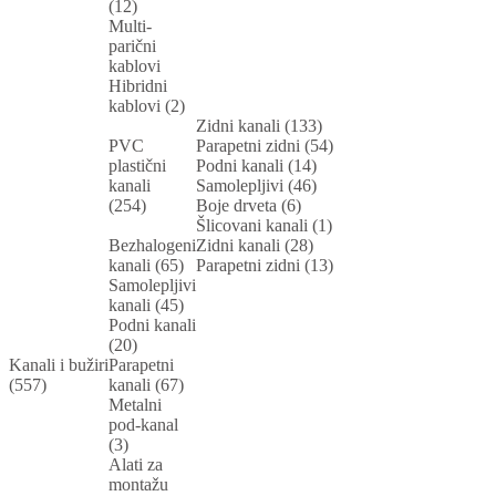
(12)
Multi-
parični
kablovi
Hibridni
kablovi (2)
Zidni kanali (133)
PVC
Parapetni zidni (54)
plastični
Podni kanali (14)
kanali
Samolepljivi (46)
(254)
Boje drveta (6)
Šlicovani kanali (1)
Bezhalogeni
Zidni kanali (28)
kanali (65)
Parapetni zidni (13)
Samolepljivi
kanali (45)
Podni kanali
(20)
Kanali i bužiri
Parapetni
(557)
kanali (67)
Metalni
pod-kanal
(3)
Alati za
montažu