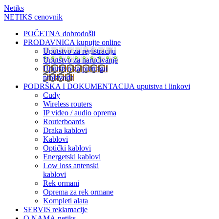
Netiks
NETIKS cenovnik
POČETNA
dobrodošli
PRODAVNICA
kupujte online
Uputstvo za registraciju
Uputstvo za naručivanje
Uputstvo za pretragu
proizvoda
PODRŠKA I DOKUMENTACIJA
uputstva i linkovi
Cudy
Wireless routers
IP video / audio oprema
Routerboards
Draka kablovi
Kablovi
Optički kablovi
Energetski kablovi
Low loss antenski
kablovi
Rek ormani
Oprema za rek ormane
Kompleti alata
SERVIS
reklamacije
O NAMA
netiks