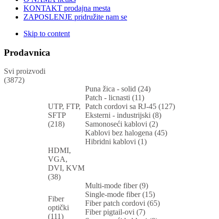
KONTAKT
prodajna mesta
ZAPOSLENJE
pridružite nam se
Skip to content
Prodavnica
Svi proizvodi
(3872)
Puna žica - solid (24)
Patch - licnasti (11)
UTP, FTP,
Patch cordovi sa RJ-45 (127)
SFTP
Eksterni - industrijski (8)
(218)
Samonoseći kablovi (2)
Kablovi bez halogena (45)
Hibridni kablovi (1)
HDMI,
VGA,
DVI, KVM
(38)
Multi-mode fiber (9)
Single-mode fiber (15)
Fiber
Fiber patch cordovi (65)
optički
Fiber pigtail-ovi (7)
(111)