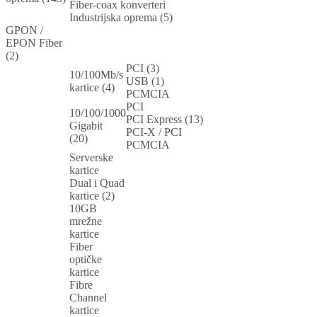
Fiber-coax konverteri
Industrijska oprema (5)
GPON /
EPON Fiber
(2)
PCI (3)
10/100Mb/s
USB (1)
kartice (4)
PCMCIA
PCI
10/100/1000
PCI Express (13)
Gigabit
PCI-X / PCI
(20)
PCMCIA
Serverske
kartice
Dual i Quad
kartice (2)
10GB
mrežne
kartice
Fiber
optičke
kartice
Fibre
Channel
kartice