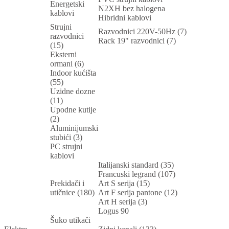
Energetski
N2XH bez halogena
kablovi
Hibridni kablovi
Strujni
Razvodnici 220V-50Hz (7)
razvodnici
Rack 19" razvodnici (7)
(15)
Eksterni
ormani (6)
Indoor kućišta
(55)
Uzidne dozne
(11)
Upodne kutije
(2)
Aluminijumski
stubići (3)
PC strujni
kablovi
Italijanski standard (35)
Francuski legrand (107)
Prekidači i
Art S serija (15)
utičnice (180)
Art F serija pantone (12)
Art H serija (3)
Logus 90
Šuko utikači