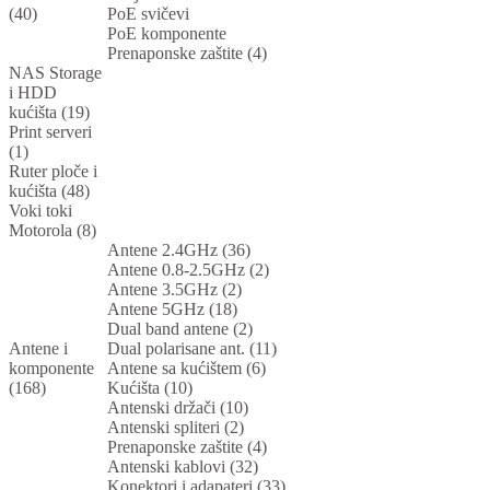
(40)
PoE svičevi
PoE komponente
Prenaponske zaštite (4)
NAS Storage
i HDD
kućišta (19)
Print serveri
(1)
Ruter ploče i
kućišta (48)
Voki toki
Motorola (8)
Antene 2.4GHz (36)
Antene 0.8-2.5GHz (2)
Antene 3.5GHz (2)
Antene 5GHz (18)
Dual band antene (2)
Antene i
Dual polarisane ant. (11)
komponente
Antene sa kućištem (6)
(168)
Kućišta (10)
Antenski držači (10)
Antenski spliteri (2)
Prenaponske zaštite (4)
Antenski kablovi (32)
Konektori i adapateri (33)