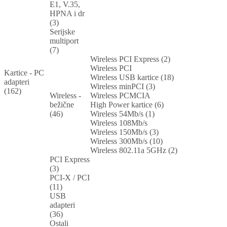
E1, V.35,
HPNA i dr
(3)
Serijske
multiport
(7)
Wireless PCI Express (2)
Wireless PCI
Kartice - PC
Wireless USB kartice (18)
adapteri
Wireless minPCI (3)
(162)
Wireless -
Wireless PCMCIA
bežične
High Power kartice (6)
(46)
Wireless 54Mb/s (1)
Wireless 108Mb/s
Wireless 150Mb/s (3)
Wireless 300Mb/s (10)
Wireless 802.11a 5GHz (2)
PCI Express
(3)
PCI-X / PCI
(11)
USB
adapteri
(36)
Ostali