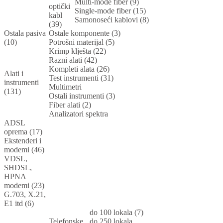
Multi-mode fiber (9)
optički
Single-mode fiber (15)
kabl
Samonoseći kablovi (8)
(39)
Ostala pasiva
Ostale komponente (3)
(10)
Potrošni materijal (5)
Krimp klješta (22)
Razni alati (42)
Kompleti alata (26)
Alati i
Test instrumenti (31)
instrumenti
Multimetri
(131)
Ostali instrumenti (3)
Fiber alati (2)
Analizatori spektra
ADSL
oprema (17)
Ekstenderi i
modemi (46)
VDSL,
SHDSL,
HPNA
modemi (23)
G.703, X.21,
E1 itd (6)
do 100 lokala (7)
Telefonske
do 250 lokala