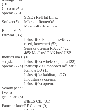
(10)
Cisco mrežna
oprema (25)
SuSE i RedHat Linux
Softver (5)
Mikrotik RouterOS
Microsoft i dr. softver
Ruteri, VPN,
Firewall (35)
Industrijski Ethernet - svičevi,
ruteri, konverteri (52)
Serijska oprema RS232/ 422/
485/ Modbus/ CAN bus/ USB
Industrijska i
(16)
serijska
Industrijska wireless oprema (22)
oprema (224)
Industrijski i Embedded računari i
Remote I/O (11)
Industrijsko kabliranje (27)
IIndustrijska oprema
Industrijska oprema
Solarni paneli
i vetro
generatori (6)
iNELS CIB (31)
Pametne kuće
RF Control (9)