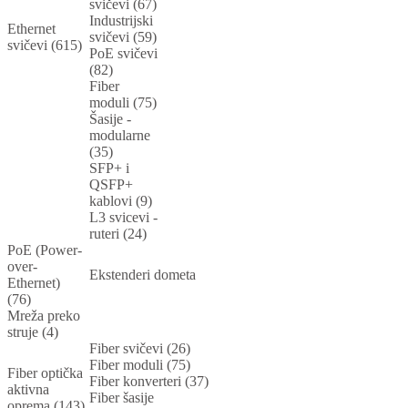
svičevi (67)
Industrijski
Ethernet
svičevi (59)
svičevi (615)
PoE svičevi
(82)
Fiber
moduli (75)
Šasije -
modularne
(35)
SFP+ i
QSFP+
kablovi (9)
L3 svicevi -
ruteri (24)
PoE (Power-
over-
Ekstenderi dometa
Ethernet)
(76)
Mreža preko
struje (4)
Fiber svičevi (26)
Fiber moduli (75)
Fiber optička
Fiber konverteri (37)
aktivna
Fiber šasije
oprema (143)