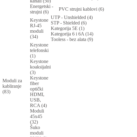
kanali (50)
Energetski -
PVC strujni kablovi (6)
strujni (6)
UTP - Unshielded (4)
Keystone
STP - Shielded (6)
RJ-45
Kategorija 5E (1)
moduli
Kategorija 6 i 6A (14)
(34)
Tooless - bez alata (9)
Keystone
telefonski
(1)
Keystone
koaksijalni
(3)
Keystone
Moduli za
fiber
kabliranje
optički
(83)
HDMI,
USB,
RCA (4)
Moduli
45x45
(32)
Šuko
moduli