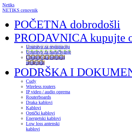
Netiks
NETIKS cenovnik
POČETNA
dobrodošli
PRODAVNICA
kupujte 
Uputstvo za registraciju
Uputstvo za naručivanje
Uputstvo za pretragu
proizvoda
PODRŠKA I DOKUME
Cudy
Wireless routers
IP video / audio oprema
Routerboards
Draka kablovi
Kablovi
Optički kablovi
Energetski kablovi
Low loss antenski
kablovi