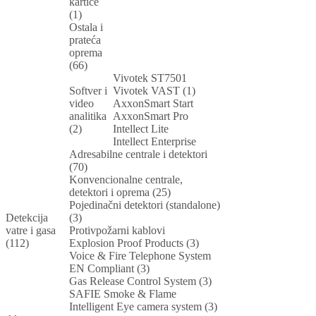
kartice
(1)
Ostala i
prateća
oprema
(66)
Vivotek ST7501
Softver i
Vivotek VAST (1)
video
AxxonSmart Start
analitika
AxxonSmart Pro
(2)
Intellect Lite
Intellect Enterprise
Adresabilne centrale i detektori
(70)
Konvencionalne centrale,
detektori i oprema (25)
Pojedinačni detektori (standalone)
Detekcija
(3)
vatre i gasa
Protivpožarni kablovi
(112)
Explosion Proof Products (3)
Voice & Fire Telephone System
EN Compliant (3)
Gas Release Control System (3)
SAFIE Smoke & Flame
Intelligent Eye camera system (3)