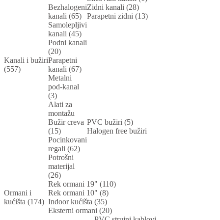
Bezhalogeni
Zidni kanali (28)
kanali (65)
Parapetni zidni (13)
Samolepljivi
kanali (45)
Podni kanali
(20)
Kanali i bužiri
Parapetni
(557)
kanali (67)
Metalni
pod-kanal
(3)
Alati za
montažu
Bužir creva
PVC bužiri (5)
(15)
Halogen free bužiri
Pocinkovani
regali (62)
Potrošni
materijal
(26)
Rek ormani 19" (110)
Ormani i
Rek ormani 10" (8)
kućišta (174)
Indoor kućišta (35)
Eksterni ormani (20)
PVC strujni kablovi