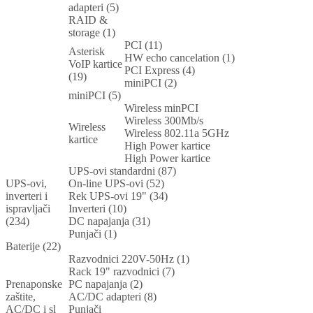
adapteri (5)
RAID &
storage (1)
PCI (11)
Asterisk
HW echo cancelation (1)
VoIP kartice
PCI Express (4)
(19)
miniPCI (2)
miniPCI (5)
Wireless minPCI
Wireless 300Mb/s
Wireless
Wireless 802.11a 5GHz
kartice
High Power kartice
High Power kartice
UPS-ovi standardni (87)
UPS-ovi,
On-line UPS-ovi (52)
inverteri i
Rek UPS-ovi 19" (34)
ispravljači
Inverteri (10)
(234)
DC napajanja (31)
Punjači (1)
Baterije (22)
Razvodnici 220V-50Hz (1)
Rack 19" razvodnici (7)
Prenaponske
PC napajanja (2)
zaštite,
AC/DC adapteri (8)
AC/DC i sl
Punjači