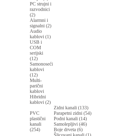
PC strujni i
razvodnici
(2)
Alarmni i
signalni (2)
Audio
kablovi (1)
USB i
COM
serijski
(12)
Samonoseći
kablovi
(12)
Multi-
parični
kablovi
Hibridni
kablovi (2)
Zidni kanali (133)
PVC
Parapetni zidni (54)
plastični
Podni kanali (14)
kanali
Samolepljivi (46)
(254)
Boje drveta (6)
Šlicovani kanali (1)