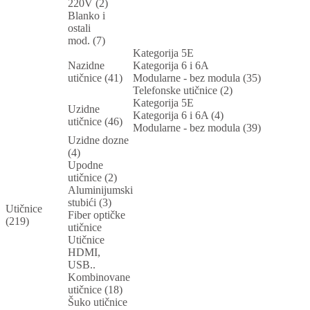
220V (2)
Blanko i
ostali
mod. (7)
Kategorija 5E
Nazidne
Kategorija 6 i 6A
utičnice (41)
Modularne - bez modula (35)
Telefonske utičnice (2)
Kategorija 5E
Uzidne
Kategorija 6 i 6A (4)
utičnice (46)
Modularne - bez modula (39)
Uzidne dozne
(4)
Upodne
utičnice (2)
Aluminijumski
stubići (3)
Utičnice
Fiber optičke
(219)
utičnice
Utičnice
HDMI,
USB..
Kombinovane
utičnice (18)
Šuko utičnice