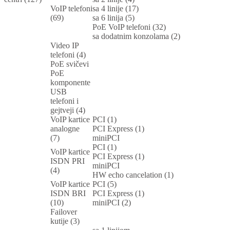
VoIP telefoni
sa 4 linije (17)
(69)
sa 6 linija (5)
PoE VoIP telefoni (32)
sa dodatnim konzolama (2)
Video IP
telefoni (4)
PoE svičevi
PoE
komponente
USB
telefoni i
gejtveji (4)
VoIP kartice
PCI (1)
analogne
PCI Express (1)
(7)
miniPCI
PCI (1)
VoIP kartice
PCI Express (1)
ISDN PRI
miniPCI
(4)
HW echo cancelation (1)
VoIP kartice
PCI (5)
ISDN BRI
PCI Express (1)
(10)
miniPCI (2)
Failover
kutije (3)