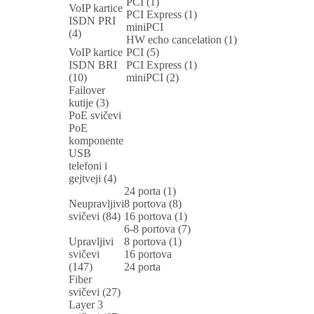
PCI (1)
VoIP kartice
PCI Express (1)
ISDN PRI
miniPCI
(4)
HW echo cancelation (1)
VoIP kartice
PCI (5)
ISDN BRI
PCI Express (1)
(10)
miniPCI (2)
Failover
kutije (3)
PoE svičevi
PoE
komponente
USB
telefoni i
gejtveji (4)
24 porta (1)
Neupravljivi
8 portova (8)
svičevi (84)
16 portova (1)
6-8 portova (7)
Upravljivi
8 portova (1)
svičevi
16 portova
(147)
24 porta
Fiber
svičevi (27)
Layer 3