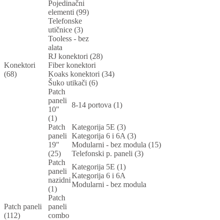
Pojedinačni
elementi (99)
Telefonske
utičnice (3)
Tooless - bez
alata
RJ konektori (28)
Konektori
Fiber konektori
(68)
Koaks konektori (34)
Šuko utikači (6)
Patch
paneli
8-14 portova (1)
10"
(1)
Patch
Kategorija 5E (3)
paneli
Kategorija 6 i 6A (3)
19"
Modularni - bez modula (15)
(25)
Telefonski p. paneli (3)
Patch
Kategorija 5E (1)
paneli
Kategorija 6 i 6A
nazidni
Modularni - bez modula
(1)
Patch
Patch paneli
paneli
(112)
combo