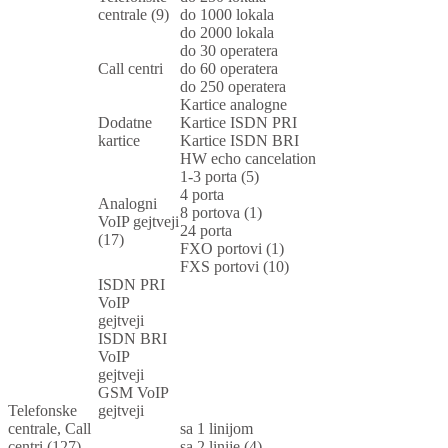
centrale (9)
do 1000 lokala
do 2000 lokala
do 30 operatera
Call centri
do 60 operatera
do 250 operatera
Kartice analogne
Dodatne
Kartice ISDN PRI
kartice
Kartice ISDN BRI
HW echo cancelation
1-3 porta (5)
4 porta
Analogni
8 portova (1)
VoIP gejtveji
24 porta
(17)
FXO portovi (1)
FXS portovi (10)
ISDN PRI
VoIP
gejtveji
ISDN BRI
VoIP
gejtveji
GSM VoIP
Telefonske
gejtveji
centrale, Call
sa 1 linijom
centri (127)
sa 2 linije (4)