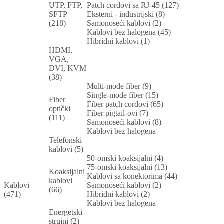
UTP, FTP,
Patch cordovi sa RJ-45 (127)
SFTP
Eksterni - industrijski (8)
(218)
Samonoseći kablovi (2)
Kablovi bez halogena (45)
Hibridni kablovi (1)
HDMI,
VGA,
DVI, KVM
(38)
Multi-mode fiber (9)
Single-mode fiber (15)
Fiber
Fiber patch cordovi (65)
optički
Fiber pigtail-ovi (7)
(111)
Samonoseći kablovi (8)
Kablovi bez halogena
Telefonski
kablovi (5)
50-omski koaksijalni (4)
75-omski koaksijalni (13)
Koaksijalni
Kablovi sa konektorima (44)
kablovi
Kablovi
Samonoseći kablovi (2)
(66)
(471)
Hibridni kablovi (2)
Kablovi bez halogena
Energetski -
strujni (2)