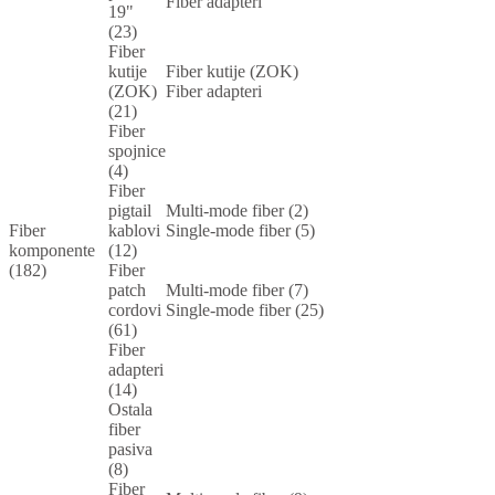
Fiber adapteri
19"
(23)
Fiber
kutije
Fiber kutije (ZOK)
(ZOK)
Fiber adapteri
(21)
Fiber
spojnice
(4)
Fiber
pigtail
Multi-mode fiber (2)
Fiber
kablovi
Single-mode fiber (5)
komponente
(12)
(182)
Fiber
patch
Multi-mode fiber (7)
cordovi
Single-mode fiber (25)
(61)
Fiber
adapteri
(14)
Ostala
fiber
pasiva
(8)
Fiber