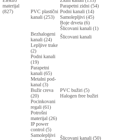
Elektro
Zidni kanali (133)
materijal
Parapetni zidni (54)
(827)
PVC plastični
Podni kanali (14)
kanali (253)
Samolepljivi (45)
Boje drveta (6)
Šlicovani kanali (1)
Bezhalogeni
Šlicovani kanali
kanali (24)
Lepljive trake
(2)
Podni kanali
(19)
Parapetni
kanali (65)
Metalni pod-
kanal (3)
Bužir creva
PVC bužiri (5)
(20)
Halogen free bužiri
Pocinkovani
regali (61)
Potrošni
materijal (26)
IP power
control (5)
Samolepljivi
Šlicovani kanali (50)