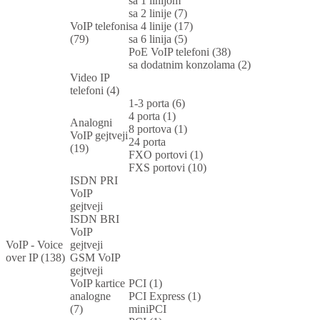
sa 1 linijom
sa 2 linije (7)
VoIP telefoni
sa 4 linije (17)
(79)
sa 6 linija (5)
PoE VoIP telefoni (38)
sa dodatnim konzolama (2)
Video IP
telefoni (4)
1-3 porta (6)
4 porta (1)
Analogni
8 portova (1)
VoIP gejtveji
24 porta
(19)
FXO portovi (1)
FXS portovi (10)
ISDN PRI
VoIP
gejtveji
ISDN BRI
VoIP
VoIP - Voice
gejtveji
over IP (138)
GSM VoIP
gejtveji
VoIP kartice
PCI (1)
analogne
PCI Express (1)
(7)
miniPCI