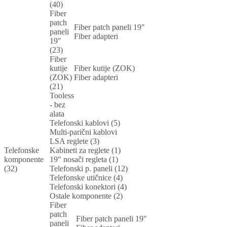
(40)
Fiber
patch
Fiber patch paneli 19"
paneli
Fiber adapteri
19"
(23)
Fiber
kutije
Fiber kutije (ZOK)
(ZOK)
Fiber adapteri
(21)
Tooless
- bez
alata
Telefonski kablovi (5)
Multi-parični kablovi
LSA reglete (3)
Telefonske
Kabineti za reglete (1)
komponente
19" nosači regleta (1)
(32)
Telefonski p. paneli (12)
Telefonske utičnice (4)
Telefonski konektori (4)
Ostale komponente (2)
Fiber
patch
Fiber patch paneli 19"
paneli