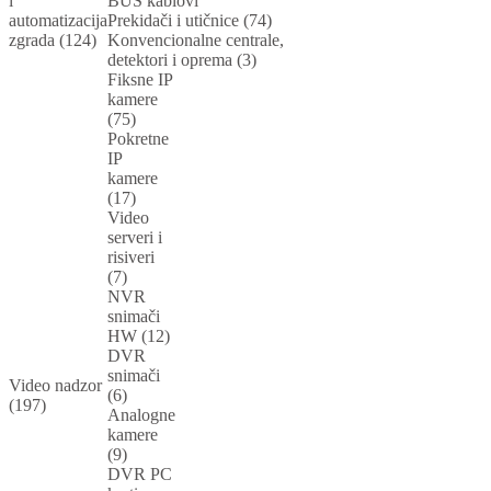
i
BUS kablovi
automatizacija
Prekidači i utičnice (74)
zgrada (124)
Konvencionalne centrale,
detektori i oprema (3)
Fiksne IP
kamere
(75)
Pokretne
IP
kamere
(17)
Video
serveri i
risiveri
(7)
NVR
snimači
HW (12)
DVR
snimači
Video nadzor
(6)
(197)
Analogne
kamere
(9)
DVR PC