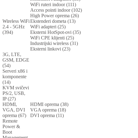
WiFi ruteri indoor (111)
Access pointi indoor (102)
High Power oprema (26)
Wireless WiFi
Ekstenderi dometa (13)
2.4 - 5GHz
WiFi adapteri (25)
(394)
Eksterni HotSpot-ovi (35)
WiFi CPE klijenti (25)
Industrijski wireless (31)
Eksterni linkovi (23)
3G, LTE,
GSM, EDGE
(54)
Serveri x86 i
komponente
(14)
KVM svičevi
PS/2, USB,
IP (27)
HDMI,
HDMI oprema (38)
VGA, DVI
VGA oprema (18)
oprema (67)
DVI oprema (11)
Remote
Power &
Boot
Management