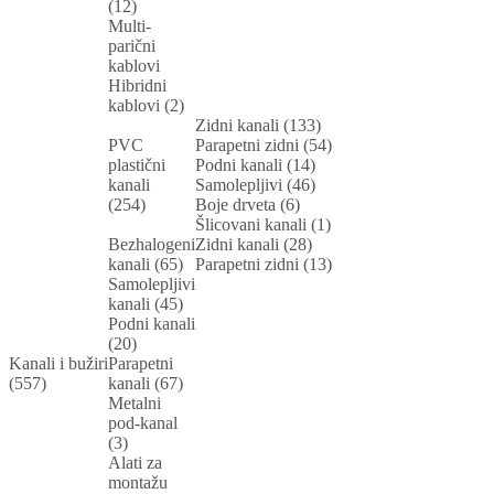
(12)
Multi-
parični
kablovi
Hibridni
kablovi (2)
Zidni kanali (133)
PVC
Parapetni zidni (54)
plastični
Podni kanali (14)
kanali
Samolepljivi (46)
(254)
Boje drveta (6)
Šlicovani kanali (1)
Bezhalogeni
Zidni kanali (28)
kanali (65)
Parapetni zidni (13)
Samolepljivi
kanali (45)
Podni kanali
(20)
Kanali i bužiri
Parapetni
(557)
kanali (67)
Metalni
pod-kanal
(3)
Alati za
montažu