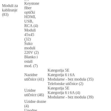
Keystone
Moduli za
fiber
kabliranje
optički
(83)
HDMI,
USB,
RCA (4)
Moduli
45x45
(32)
Šuko
moduli
220V (2)
Blanko i
ostali
mod. (7)
Kategorija 5E
Nazidne
Kategorija 6 i 6A
utičnice (41)
Modularne - bez modula (35)
Telefonske utičnice (2)
Kategorija 5E
Uzidne
Kategorija 6 i 6A (4)
utičnice (46)
Modularne - bez modula (39)
Uzidne dozne
(4)
Upodne