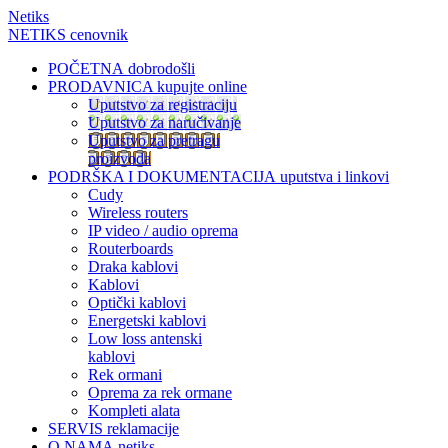
Netiks
NETIKS cenovnik
POČETNA
dobrodošli
PRODAVNICA
kupujte online
Uputstvo za registraciju
Uputstvo za naručivanje
Uputstvo za pretragu
proizvoda
PODRŠKA I DOKUMENTACIJA
uputstva i linkovi
Cudy
Wireless routers
IP video / audio oprema
Routerboards
Draka kablovi
Kablovi
Optički kablovi
Energetski kablovi
Low loss antenski
kablovi
Rek ormani
Oprema za rek ormane
Kompleti alata
SERVIS
reklamacije
O NAMA
netiks