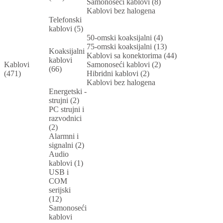
Samonoseći kablovi (8)
Kablovi bez halogena
Telefonski
kablovi (5)
50-omski koaksijalni (4)
75-omski koaksijalni (13)
Koaksijalni
Kablovi sa konektorima (44)
kablovi
Kablovi
Samonoseći kablovi (2)
(66)
(471)
Hibridni kablovi (2)
Kablovi bez halogena
Energetski -
strujni (2)
PC strujni i
razvodnici
(2)
Alarmni i
signalni (2)
Audio
kablovi (1)
USB i
COM
serijski
(12)
Samonoseći
kablovi