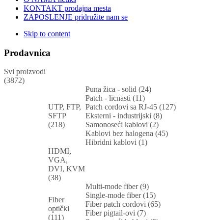
KONTAKT
prodajna mesta
ZAPOSLENJE
pridružite nam se
Skip to content
Prodavnica
Svi proizvodi
(3872)
Puna žica - solid (24)
Patch - licnasti (11)
UTP, FTP,
Patch cordovi sa RJ-45 (127)
SFTP
Eksterni - industrijski (8)
(218)
Samonoseći kablovi (2)
Kablovi bez halogena (45)
Hibridni kablovi (1)
HDMI,
VGA,
DVI, KVM
(38)
Multi-mode fiber (9)
Single-mode fiber (15)
Fiber
Fiber patch cordovi (65)
optički
Fiber pigtail-ovi (7)
(111)