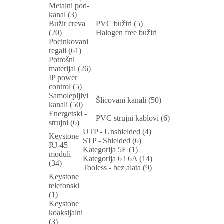
Metalni pod-
kanal (3)
Bužir creva
PVC bužiri (5)
(20)
Halogen free bužiri
Pocinkovani
regali (61)
Potrošni
materijal (26)
IP power
control (5)
Samolepljivi
Šlicovani kanali (50)
kanali (50)
Energetski -
PVC strujni kablovi (6)
strujni (6)
UTP - Unshielded (4)
Keystone
STP - Shielded (6)
RJ-45
Kategorija 5E (1)
moduli
Kategorija 6 i 6A (14)
(34)
Tooless - bez alata (9)
Keystone
telefonski
(1)
Keystone
koaksijalni
(3)