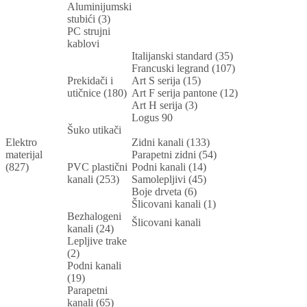
Aluminijumski
stubići (3)
PC strujni
kablovi
Italijanski standard (35)
Francuski legrand (107)
Prekidači i
Art S serija (15)
utičnice (180)
Art F serija pantone (12)
Art H serija (3)
Logus 90
Šuko utikači
Elektro
Zidni kanali (133)
materijal
Parapetni zidni (54)
(827)
PVC plastični
Podni kanali (14)
kanali (253)
Samolepljivi (45)
Boje drveta (6)
Šlicovani kanali (1)
Bezhalogeni
Šlicovani kanali
kanali (24)
Lepljive trake
(2)
Podni kanali
(19)
Parapetni
kanali (65)