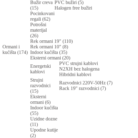
Bužir creva
PVC bužiri (5)
(15)
Halogen free bužiri
Pocinkovani
regali (62)
Potrošni
materijal
(26)
Rek ormani 19" (110)
Ormani i
Rek ormani 10" (8)
kućišta (174)
Indoor kućišta (35)
Eksterni ormani (20)
PVC strujni kablovi
Energetski
N2XH bez halogena
kablovi
Hibridni kablovi
Strujni
Razvodnici 220V-50Hz (7)
razvodnici
Rack 19" razvodnici (7)
(15)
Eksterni
ormani (6)
Indoor kućišta
(55)
Uzidne dozne
(11)
Upodne kutije
(2)