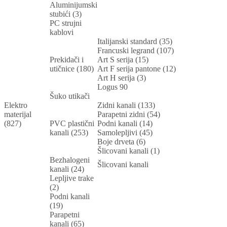
Aluminijumski
stubići (3)
PC strujni
kablovi
Italijanski standard (35)
Francuski legrand (107)
Prekidači i
Art S serija (15)
utičnice (180)
Art F serija pantone (12)
Art H serija (3)
Logus 90
Šuko utikači
Elektro
Zidni kanali (133)
materijal
Parapetni zidni (54)
(827)
PVC plastični
Podni kanali (14)
kanali (253)
Samolepljivi (45)
Boje drveta (6)
Šlicovani kanali (1)
Bezhalogeni
Šlicovani kanali
kanali (24)
Lepljive trake
(2)
Podni kanali
(19)
Parapetni
kanali (65)