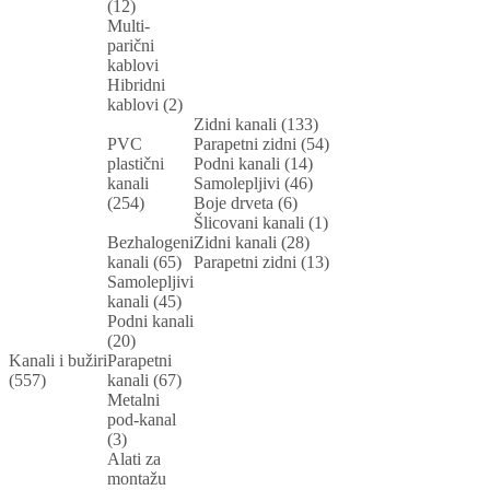
(12)
Multi-
parični
kablovi
Hibridni
kablovi (2)
Zidni kanali (133)
PVC
Parapetni zidni (54)
plastični
Podni kanali (14)
kanali
Samolepljivi (46)
(254)
Boje drveta (6)
Šlicovani kanali (1)
Bezhalogeni
Zidni kanali (28)
kanali (65)
Parapetni zidni (13)
Samolepljivi
kanali (45)
Podni kanali
(20)
Kanali i bužiri
Parapetni
(557)
kanali (67)
Metalni
pod-kanal
(3)
Alati za
montažu