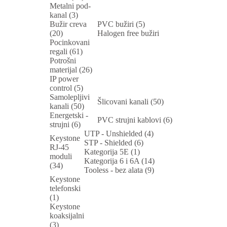
Metalni pod-
kanal (3)
Bužir creva
PVC bužiri (5)
(20)
Halogen free bužiri
Pocinkovani
regali (61)
Potrošni
materijal (26)
IP power
control (5)
Samolepljivi
Šlicovani kanali (50)
kanali (50)
Energetski -
PVC strujni kablovi (6)
strujni (6)
UTP - Unshielded (4)
Keystone
STP - Shielded (6)
RJ-45
Kategorija 5E (1)
moduli
Kategorija 6 i 6A (14)
(34)
Tooless - bez alata (9)
Keystone
telefonski
(1)
Keystone
koaksijalni
(3)