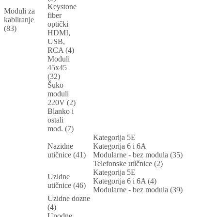
Keystone
Moduli za
fiber
kabliranje
optički
(83)
HDMI,
USB,
RCA (4)
Moduli
45x45
(32)
Šuko
moduli
220V (2)
Blanko i
ostali
mod. (7)
Kategorija 5E
Nazidne
Kategorija 6 i 6A
utičnice (41)
Modularne - bez modula (35)
Telefonske utičnice (2)
Kategorija 5E
Uzidne
Kategorija 6 i 6A (4)
utičnice (46)
Modularne - bez modula (39)
Uzidne dozne
(4)
Upodne