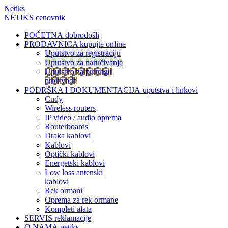
Netiks
NETIKS cenovnik
POČETNA
dobrodošli
PRODAVNICA
kupujte online
Uputstvo za registraciju
Uputstvo za naručivanje
Uputstvo za pretragu
proizvoda
PODRŠKA I DOKUMENTACIJA
uputstva i linkovi
Cudy
Wireless routers
IP video / audio oprema
Routerboards
Draka kablovi
Kablovi
Optički kablovi
Energetski kablovi
Low loss antenski
kablovi
Rek ormani
Oprema za rek ormane
Kompleti alata
SERVIS
reklamacije
O NAMA
netiks