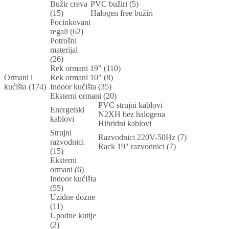
Bužir creva
PVC bužiri (5)
(15)
Halogen free bužiri
Pocinkovani
regali (62)
Potrošni
materijal
(26)
Rek ormani 19" (110)
Ormani i
Rek ormani 10" (8)
kućišta (174)
Indoor kućišta (35)
Eksterni ormani (20)
PVC strujni kablovi
Energetski
N2XH bez halogena
kablovi
Hibridni kablovi
Strujni
Razvodnici 220V-50Hz (7)
razvodnici
Rack 19" razvodnici (7)
(15)
Eksterni
ormani (6)
Indoor kućišta
(55)
Uzidne dozne
(11)
Upodne kutije
(2)