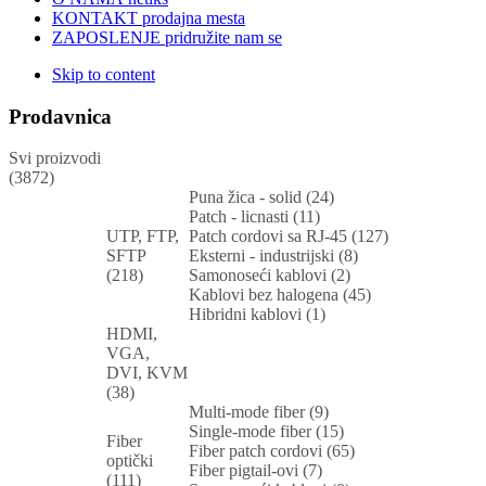
KONTAKT
prodajna mesta
ZAPOSLENJE
pridružite nam se
Skip to content
Prodavnica
Svi proizvodi
(3872)
Puna žica - solid (24)
Patch - licnasti (11)
UTP, FTP,
Patch cordovi sa RJ-45 (127)
SFTP
Eksterni - industrijski (8)
(218)
Samonoseći kablovi (2)
Kablovi bez halogena (45)
Hibridni kablovi (1)
HDMI,
VGA,
DVI, KVM
(38)
Multi-mode fiber (9)
Single-mode fiber (15)
Fiber
Fiber patch cordovi (65)
optički
Fiber pigtail-ovi (7)
(111)