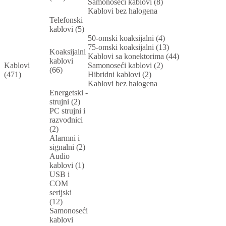
Samonoseći kablovi (8)
Kablovi bez halogena
Telefonski
kablovi (5)
50-omski koaksijalni (4)
75-omski koaksijalni (13)
Koaksijalni
Kablovi sa konektorima (44)
kablovi
Kablovi
Samonoseći kablovi (2)
(66)
(471)
Hibridni kablovi (2)
Kablovi bez halogena
Energetski -
strujni (2)
PC strujni i
razvodnici
(2)
Alarmni i
signalni (2)
Audio
kablovi (1)
USB i
COM
serijski
(12)
Samonoseći
kablovi