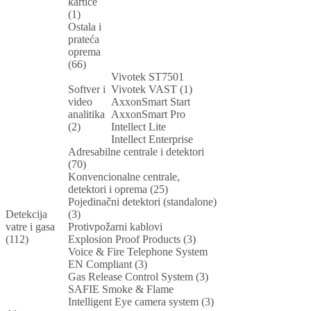
kartice
(1)
Ostala i
prateća
oprema
(66)
Vivotek ST7501
Softver i
Vivotek VAST (1)
video
AxxonSmart Start
analitika
AxxonSmart Pro
(2)
Intellect Lite
Intellect Enterprise
Adresabilne centrale i detektori
(70)
Konvencionalne centrale,
detektori i oprema (25)
Pojedinačni detektori (standalone)
Detekcija
(3)
vatre i gasa
Protivpožarni kablovi
(112)
Explosion Proof Products (3)
Voice & Fire Telephone System
EN Compliant (3)
Gas Release Control System (3)
SAFIE Smoke & Flame
Intelligent Eye camera system (3)