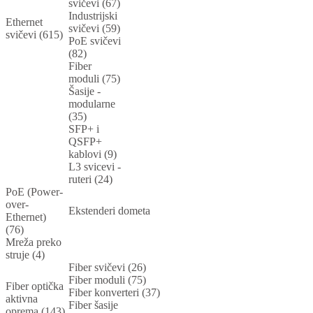
svičevi (67)
Industrijski
Ethernet
svičevi (59)
svičevi (615)
PoE svičevi
(82)
Fiber
moduli (75)
Šasije -
modularne
(35)
SFP+ i
QSFP+
kablovi (9)
L3 svicevi -
ruteri (24)
PoE (Power-
over-
Ekstenderi dometa
Ethernet)
(76)
Mreža preko
struje (4)
Fiber svičevi (26)
Fiber moduli (75)
Fiber optička
Fiber konverteri (37)
aktivna
Fiber šasije
oprema (143)