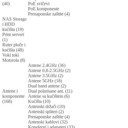
(40)
PoE svičevi
PoE komponente
Prenaponske zaštite (4)
NAS Storage
i HDD
kućišta (19)
Print serveri
(1)
Ruter ploče i
kućišta (48)
Voki toki
Motorola (8)
Antene 2.4GHz (36)
Antene 0.8-2.5GHz (2)
Antene 3.5GHz (2)
Antene 5GHz (18)
Dual band antene (2)
Antene i
Dual polarisane ant. (11)
komponente
Antene sa kućištem (6)
(168)
Kućišta (10)
Antenski držači (10)
Antenski spliteri (2)
Prenaponske zaštite (4)
Antenski kablovi (32)
Konektori i adapateri (33)