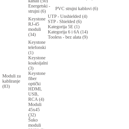
kanali (50)
Energetski -
PVC strujni kablovi (6)
strujni (6)
UTP - Unshielded (4)
Keystone
STP - Shielded (6)
RJ-45
Kategorija 5E (1)
moduli
Kategorija 6 i 6A (14)
(34)
Tooless - bez alata (9)
Keystone
telefonski
(1)
Keystone
koaksijalni
(3)
Keystone
Moduli za
fiber
kabliranje
optički
(83)
HDMI,
USB,
RCA (4)
Moduli
45x45
(32)
Šuko
moduli