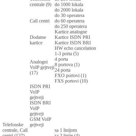
centrale (9)
do 1000 lokala
do 2000 lokala
do 30 operatera
Call centri
do 60 operatera
do 250 operatera
Kartice analogne
Dodatne
Kartice ISDN PRI
kartice
Kartice ISDN BRI
HW echo cancelation
1-3 porta (5)
4 porta
Analogni
8 portova (1)
VoIP gejtveji
24 porta
(17)
FXO portovi (1)
FXS portovi (10)
ISDN PRI
VoIP
gejtveji
ISDN BRI
VoIP
gejtveji
GSM VoIP
Telefonske
gejtveji
centrale, Call
sa 1 linijom
centri (127)
sa 2 linije (4)