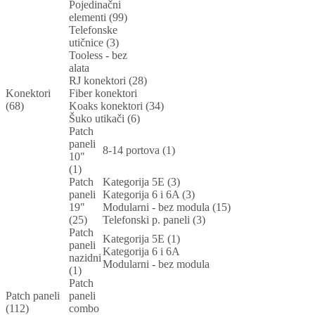
Pojedinačni
elementi (99)
Telefonske
utičnice (3)
Tooless - bez
alata
RJ konektori (28)
Konektori
Fiber konektori
(68)
Koaks konektori (34)
Šuko utikači (6)
Patch
paneli
8-14 portova (1)
10"
(1)
Patch
Kategorija 5E (3)
paneli
Kategorija 6 i 6A (3)
19"
Modularni - bez modula (15)
(25)
Telefonski p. paneli (3)
Patch
Kategorija 5E (1)
paneli
Kategorija 6 i 6A
nazidni
Modularni - bez modula
(1)
Patch
Patch paneli
paneli
(112)
combo