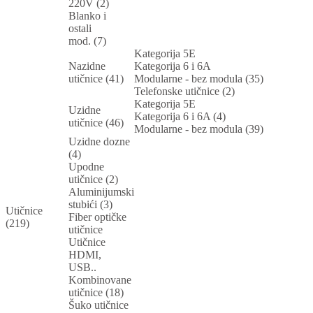
220V (2)
Blanko i
ostali
mod. (7)
Kategorija 5E
Nazidne
Kategorija 6 i 6A
utičnice (41)
Modularne - bez modula (35)
Telefonske utičnice (2)
Kategorija 5E
Uzidne
Kategorija 6 i 6A (4)
utičnice (46)
Modularne - bez modula (39)
Uzidne dozne
(4)
Upodne
utičnice (2)
Aluminijumski
stubići (3)
Utičnice
Fiber optičke
(219)
utičnice
Utičnice
HDMI,
USB..
Kombinovane
utičnice (18)
Šuko utičnice