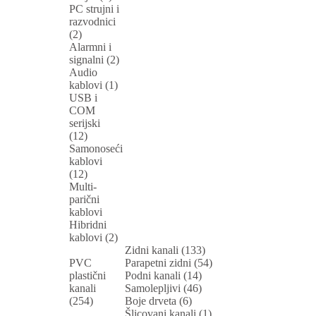
PC strujni i
razvodnici
(2)
Alarmni i
signalni (2)
Audio
kablovi (1)
USB i
COM
serijski
(12)
Samonoseći
kablovi
(12)
Multi-
parični
kablovi
Hibridni
kablovi (2)
Zidni kanali (133)
PVC
Parapetni zidni (54)
plastični
Podni kanali (14)
kanali
Samolepljivi (46)
(254)
Boje drveta (6)
Šlicovani kanali (1)