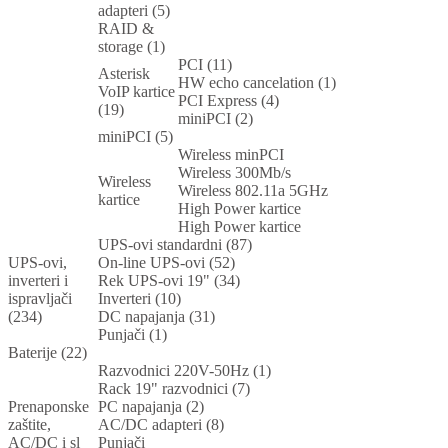
adapteri (5)
RAID &
storage (1)
PCI (11)
Asterisk
HW echo cancelation (1)
VoIP kartice
PCI Express (4)
(19)
miniPCI (2)
miniPCI (5)
Wireless minPCI
Wireless 300Mb/s
Wireless
Wireless 802.11a 5GHz
kartice
High Power kartice
High Power kartice
UPS-ovi standardni (87)
UPS-ovi,
On-line UPS-ovi (52)
inverteri i
Rek UPS-ovi 19" (34)
ispravljači
Inverteri (10)
(234)
DC napajanja (31)
Punjači (1)
Baterije (22)
Razvodnici 220V-50Hz (1)
Rack 19" razvodnici (7)
Prenaponske
PC napajanja (2)
zaštite,
AC/DC adapteri (8)
AC/DC i sl
Punjači