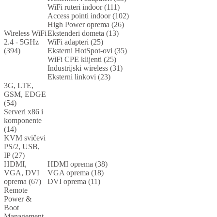
WiFi ruteri indoor (111)
Access pointi indoor (102)
High Power oprema (26)
Wireless WiFi
Ekstenderi dometa (13)
2.4 - 5GHz
WiFi adapteri (25)
(394)
Eksterni HotSpot-ovi (35)
WiFi CPE klijenti (25)
Industrijski wireless (31)
Eksterni linkovi (23)
3G, LTE,
GSM, EDGE
(54)
Serveri x86 i
komponente
(14)
KVM svičevi
PS/2, USB,
IP (27)
HDMI,
HDMI oprema (38)
VGA, DVI
VGA oprema (18)
oprema (67)
DVI oprema (11)
Remote
Power &
Boot
Management