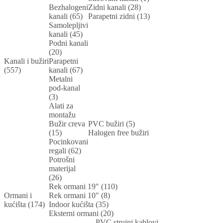
Bezhalogeni
Zidni kanali (28)
kanali (65)
Parapetni zidni (13)
Samolepljivi
kanali (45)
Podni kanali
(20)
Kanali i bužiri
Parapetni
(557)
kanali (67)
Metalni
pod-kanal
(3)
Alati za
montažu
Bužir creva
PVC bužiri (5)
(15)
Halogen free bužiri
Pocinkovani
regali (62)
Potrošni
materijal
(26)
Rek ormani 19" (110)
Ormani i
Rek ormani 10" (8)
kućišta (174)
Indoor kućišta (35)
Eksterni ormani (20)
PVC strujni kablovi