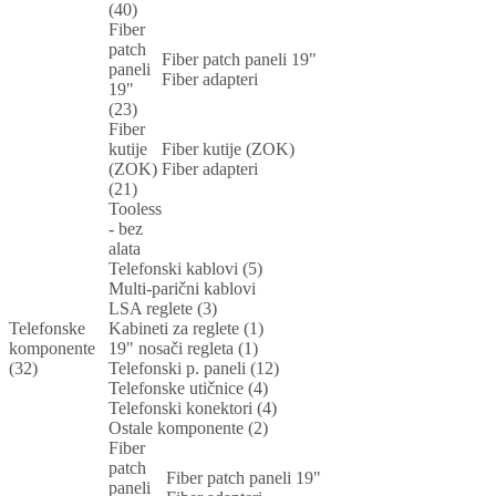
(40)
Fiber
patch
Fiber patch paneli 19"
paneli
Fiber adapteri
19"
(23)
Fiber
kutije
Fiber kutije (ZOK)
(ZOK)
Fiber adapteri
(21)
Tooless
- bez
alata
Telefonski kablovi (5)
Multi-parični kablovi
LSA reglete (3)
Telefonske
Kabineti za reglete (1)
komponente
19" nosači regleta (1)
(32)
Telefonski p. paneli (12)
Telefonske utičnice (4)
Telefonski konektori (4)
Ostale komponente (2)
Fiber
patch
Fiber patch paneli 19"
paneli