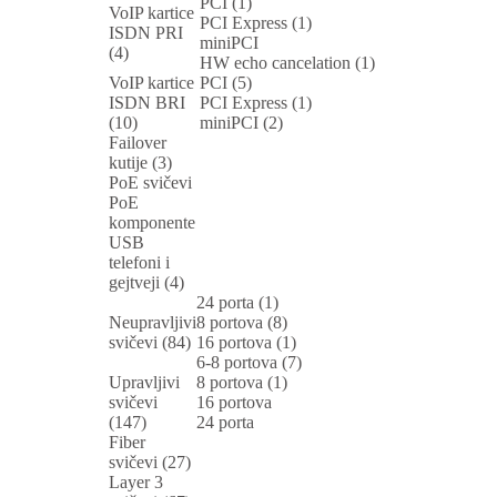
PCI (1)
VoIP kartice
PCI Express (1)
ISDN PRI
miniPCI
(4)
HW echo cancelation (1)
VoIP kartice
PCI (5)
ISDN BRI
PCI Express (1)
(10)
miniPCI (2)
Failover
kutije (3)
PoE svičevi
PoE
komponente
USB
telefoni i
gejtveji (4)
24 porta (1)
Neupravljivi
8 portova (8)
svičevi (84)
16 portova (1)
6-8 portova (7)
Upravljivi
8 portova (1)
svičevi
16 portova
(147)
24 porta
Fiber
svičevi (27)
Layer 3