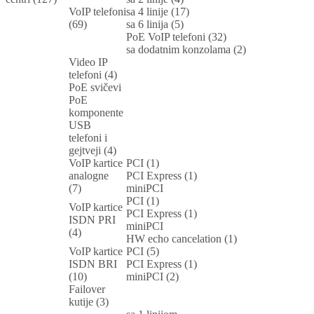
VoIP telefoni
sa 4 linije (17)
(69)
sa 6 linija (5)
PoE VoIP telefoni (32)
sa dodatnim konzolama (2)
Video IP
telefoni (4)
PoE svičevi
PoE
komponente
USB
telefoni i
gejtveji (4)
VoIP kartice
PCI (1)
analogne
PCI Express (1)
(7)
miniPCI
PCI (1)
VoIP kartice
PCI Express (1)
ISDN PRI
miniPCI
(4)
HW echo cancelation (1)
VoIP kartice
PCI (5)
ISDN BRI
PCI Express (1)
(10)
miniPCI (2)
Failover
kutije (3)