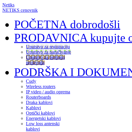
Netiks
NETIKS cenovnik
POČETNA
dobrodošli
PRODAVNICA
kupujte 
Uputstvo za registraciju
Uputstvo za naručivanje
Uputstvo za pretragu
proizvoda
PODRŠKA I DOKUME
Cudy
Wireless routers
IP video / audio oprema
Routerboards
Draka kablovi
Kablovi
Optički kablovi
Energetski kablovi
Low loss antenski
kablovi