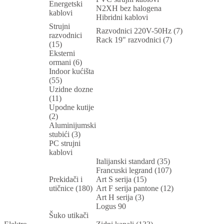
Energetski
N2XH bez halogena
kablovi
Hibridni kablovi
Strujni
Razvodnici 220V-50Hz (7)
razvodnici
Rack 19" razvodnici (7)
(15)
Eksterni
ormani (6)
Indoor kućišta
(55)
Uzidne dozne
(11)
Upodne kutije
(2)
Aluminijumski
stubići (3)
PC strujni
kablovi
Italijanski standard (35)
Francuski legrand (107)
Prekidači i
Art S serija (15)
utičnice (180)
Art F serija pantone (12)
Art H serija (3)
Logus 90
Šuko utikači