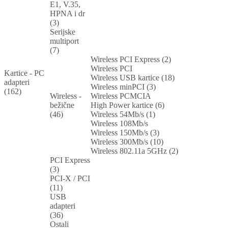
E1, V.35,
HPNA i dr
(3)
Serijske
multiport
(7)
Wireless PCI Express (2)
Wireless PCI
Kartice - PC
Wireless USB kartice (18)
adapteri
Wireless minPCI (3)
(162)
Wireless -
Wireless PCMCIA
bežične
High Power kartice (6)
(46)
Wireless 54Mb/s (1)
Wireless 108Mb/s
Wireless 150Mb/s (3)
Wireless 300Mb/s (10)
Wireless 802.11a 5GHz (2)
PCI Express
(3)
PCI-X / PCI
(11)
USB
adapteri
(36)
Ostali