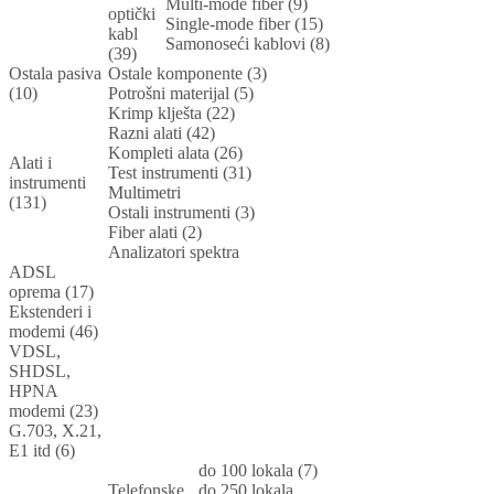
Multi-mode fiber (9)
optički
Single-mode fiber (15)
kabl
Samonoseći kablovi (8)
(39)
Ostala pasiva
Ostale komponente (3)
(10)
Potrošni materijal (5)
Krimp klješta (22)
Razni alati (42)
Kompleti alata (26)
Alati i
Test instrumenti (31)
instrumenti
Multimetri
(131)
Ostali instrumenti (3)
Fiber alati (2)
Analizatori spektra
ADSL
oprema (17)
Ekstenderi i
modemi (46)
VDSL,
SHDSL,
HPNA
modemi (23)
G.703, X.21,
E1 itd (6)
do 100 lokala (7)
Telefonske
do 250 lokala