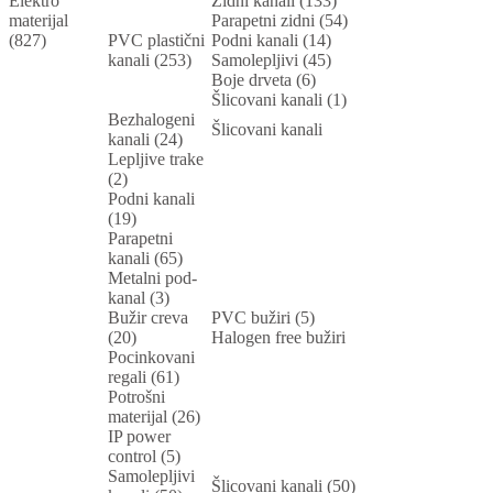
Elektro
Zidni kanali (133)
materijal
Parapetni zidni (54)
(827)
PVC plastični
Podni kanali (14)
kanali (253)
Samolepljivi (45)
Boje drveta (6)
Šlicovani kanali (1)
Bezhalogeni
Šlicovani kanali
kanali (24)
Lepljive trake
(2)
Podni kanali
(19)
Parapetni
kanali (65)
Metalni pod-
kanal (3)
Bužir creva
PVC bužiri (5)
(20)
Halogen free bužiri
Pocinkovani
regali (61)
Potrošni
materijal (26)
IP power
control (5)
Samolepljivi
Šlicovani kanali (50)