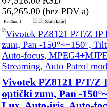
67,518.00 RSD
56,265.00 (bez PDV-a)
Količina:
Vivotek PZ8121 P/T/Z I
optički zum, Pan -150°~
Lux, Auto-iris, Auto