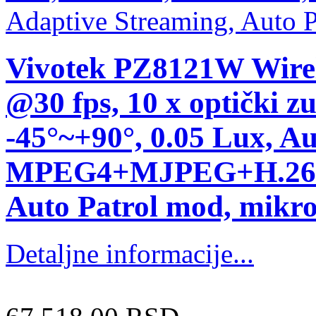
Vivotek PZ8121W Wirel
@30 fps, 10 x optički z
-45°~+90°, 0.05 Lux, Aut
MPEG4+MJPEG+H.264 M
Auto Patrol mod, mikr
Detaljne informacije...