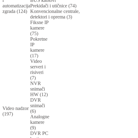
i
BUS kablovi
automatizacija
Prekidači i utičnice (74)
zgrada (124)
Konvencionalne centrale,
detektori i oprema (3)
Fiksne IP
kamere
(75)
Pokretne
IP
kamere
(17)
Video
serveri i
risiveri
(7)
NVR
snimači
HW (12)
DVR
snimači
Video nadzor
(6)
(197)
Analogne
kamere
(9)
DVR PC