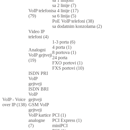
sa 1 linijom
sa 2 linije (7)
VoIP telefoni
sa 4 linije (17)
(79)
sa 6 linija (5)
PoE VoIP telefoni (38)
sa dodatnim konzolama (2)
Video IP
telefoni (4)
1-3 porta (6)
4 porta (1)
Analogni
8 portova (1)
VoIP gejtveji
24 porta
(19)
FXO portovi (1)
FXS portovi (10)
ISDN PRI
VoIP
gejtveji
ISDN BRI
VoIP
VoIP - Voice
gejtveji
over IP (138)
GSM VoIP
gejtveji
VoIP kartice
PCI (1)
analogne
PCI Express (1)
(7)
miniPCI