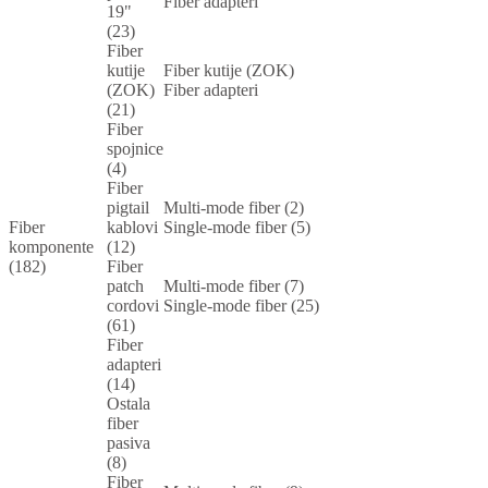
Fiber adapteri
19"
(23)
Fiber
kutije
Fiber kutije (ZOK)
(ZOK)
Fiber adapteri
(21)
Fiber
spojnice
(4)
Fiber
pigtail
Multi-mode fiber (2)
Fiber
kablovi
Single-mode fiber (5)
komponente
(12)
(182)
Fiber
patch
Multi-mode fiber (7)
cordovi
Single-mode fiber (25)
(61)
Fiber
adapteri
(14)
Ostala
fiber
pasiva
(8)
Fiber