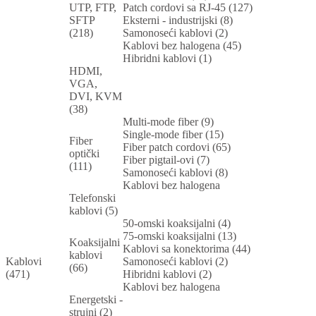
UTP, FTP,
Patch cordovi sa RJ-45 (127)
SFTP
Eksterni - industrijski (8)
(218)
Samonoseći kablovi (2)
Kablovi bez halogena (45)
Hibridni kablovi (1)
HDMI,
VGA,
DVI, KVM
(38)
Multi-mode fiber (9)
Single-mode fiber (15)
Fiber
Fiber patch cordovi (65)
optički
Fiber pigtail-ovi (7)
(111)
Samonoseći kablovi (8)
Kablovi bez halogena
Telefonski
kablovi (5)
50-omski koaksijalni (4)
75-omski koaksijalni (13)
Koaksijalni
Kablovi sa konektorima (44)
kablovi
Kablovi
Samonoseći kablovi (2)
(66)
(471)
Hibridni kablovi (2)
Kablovi bez halogena
Energetski -
strujni (2)