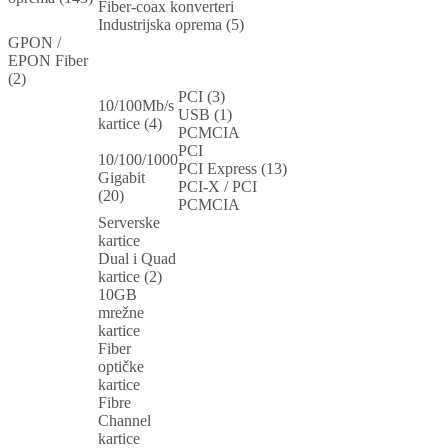
Fiber-coax konverteri
Industrijska oprema (5)
GPON /
EPON Fiber
(2)
PCI (3)
10/100Mb/s
USB (1)
kartice (4)
PCMCIA
PCI
10/100/1000
PCI Express (13)
Gigabit
PCI-X / PCI
(20)
PCMCIA
Serverske
kartice
Dual i Quad
kartice (2)
10GB
mrežne
kartice
Fiber
optičke
kartice
Fibre
Channel
kartice