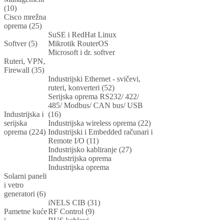
(10)
Cisco mrežna
oprema (25)
SuSE i RedHat Linux
Softver (5)
Mikrotik RouterOS
Microsoft i dr. softver
Ruteri, VPN,
Firewall (35)
Industrijski Ethernet - svičevi,
ruteri, konverteri (52)
Serijska oprema RS232/ 422/
485/ Modbus/ CAN bus/ USB
Industrijska i
(16)
serijska
Industrijska wireless oprema (22)
oprema (224)
Industrijski i Embedded računari i
Remote I/O (11)
Industrijsko kabliranje (27)
IIndustrijska oprema
Industrijska oprema
Solarni paneli
i vetro
generatori (6)
iNELS CIB (31)
Pametne kuće
RF Control (9)