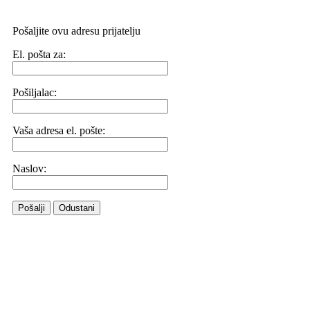
Pošaljite ovu adresu prijatelju
El. pošta za:
Pošiljalac:
Vaša adresa el. pošte:
Naslov:
Pošalji
Odustani