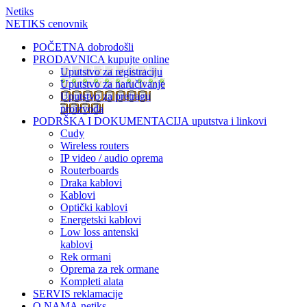
Netiks
NETIKS cenovnik
POČETNA
dobrodošli
PRODAVNICA
kupujte online
Uputstvo za registraciju
Uputstvo za naručivanje
Uputstvo za pretragu
proizvoda
PODRŠKA I DOKUMENTACIJA
uputstva i linkovi
Cudy
Wireless routers
IP video / audio oprema
Routerboards
Draka kablovi
Kablovi
Optički kablovi
Energetski kablovi
Low loss antenski
kablovi
Rek ormani
Oprema za rek ormane
Kompleti alata
SERVIS
reklamacije
O NAMA
netiks