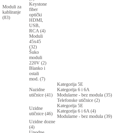
Keystone
Moduli za
fiber
kabliranje
optički
(83)
HDMI,
USB,
RCA (4)
Moduli
45x45
(32)
Šuko
moduli
220V (2)
Blanko i
ostali
mod. (7)
Kategorija 5E
Nazidne
Kategorija 6 i 6A
utičnice (41)
Modularne - bez modula (35)
Telefonske utičnice (2)
Kategorija 5E
Uzidne
Kategorija 6 i 6A (4)
utičnice (46)
Modularne - bez modula (39)
Uzidne dozne
(4)
Upodne