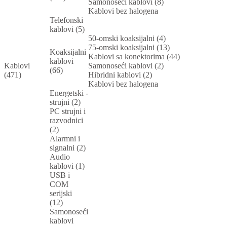
Samonoseći kablovi (8)
Kablovi bez halogena
Telefonski
kablovi (5)
50-omski koaksijalni (4)
75-omski koaksijalni (13)
Koaksijalni
Kablovi sa konektorima (44)
kablovi
Kablovi
Samonoseći kablovi (2)
(66)
(471)
Hibridni kablovi (2)
Kablovi bez halogena
Energetski -
strujni (2)
PC strujni i
razvodnici
(2)
Alarmni i
signalni (2)
Audio
kablovi (1)
USB i
COM
serijski
(12)
Samonoseći
kablovi