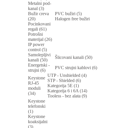
Metalni pod-
kanal (3)
Bužir creva
PVC bužiri (5)
(20)
Halogen free bužiri
Pocinkovani
regali (61)
Potrošni
materijal (26)
IP power
control (5)
Samolepljivi
Šlicovani kanali (50)
kanali (50)
Energetski -
PVC strujni kablovi (6)
strujni (6)
UTP - Unshielded (4)
Keystone
STP - Shielded (6)
RJ-45
Kategorija 5E (1)
moduli
Kategorija 6 i 6A (14)
(34)
Tooless - bez alata (9)
Keystone
telefonski
(1)
Keystone
koaksijalni
(3)