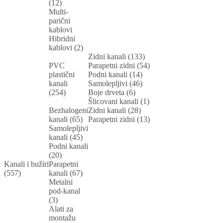
(12)
Multi-
parični
kablovi
Hibridni
kablovi (2)
Zidni kanali (133)
PVC
Parapetni zidni (54)
plastični
Podni kanali (14)
kanali
Samolepljivi (46)
(254)
Boje drveta (6)
Šlicovani kanali (1)
Bezhalogeni
Zidni kanali (28)
kanali (65)
Parapetni zidni (13)
Samolepljivi
kanali (45)
Podni kanali
(20)
Kanali i bužiri
Parapetni
(557)
kanali (67)
Metalni
pod-kanal
(3)
Alati za
montažu