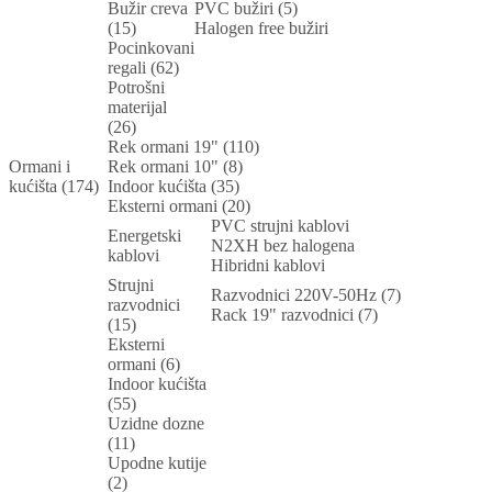
Bužir creva
PVC bužiri (5)
(15)
Halogen free bužiri
Pocinkovani
regali (62)
Potrošni
materijal
(26)
Rek ormani 19" (110)
Ormani i
Rek ormani 10" (8)
kućišta (174)
Indoor kućišta (35)
Eksterni ormani (20)
PVC strujni kablovi
Energetski
N2XH bez halogena
kablovi
Hibridni kablovi
Strujni
Razvodnici 220V-50Hz (7)
razvodnici
Rack 19" razvodnici (7)
(15)
Eksterni
ormani (6)
Indoor kućišta
(55)
Uzidne dozne
(11)
Upodne kutije
(2)