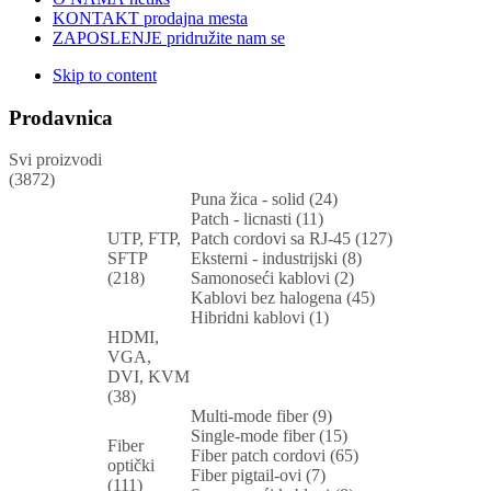
KONTAKT
prodajna mesta
ZAPOSLENJE
pridružite nam se
Skip to content
Prodavnica
Svi proizvodi
(3872)
Puna žica - solid (24)
Patch - licnasti (11)
UTP, FTP,
Patch cordovi sa RJ-45 (127)
SFTP
Eksterni - industrijski (8)
(218)
Samonoseći kablovi (2)
Kablovi bez halogena (45)
Hibridni kablovi (1)
HDMI,
VGA,
DVI, KVM
(38)
Multi-mode fiber (9)
Single-mode fiber (15)
Fiber
Fiber patch cordovi (65)
optički
Fiber pigtail-ovi (7)
(111)