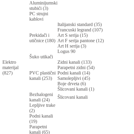
Aluminijumski
stubići (3)
PC strujni
kablovi
Italijanski standard (35)
Francuski legrand (107)
Prekidači i
Art S serija (15)
utičnice (180)
Art F serija pantone (12)
Art H serija (3)
Logus 90
Šuko utikači
Elektro
Zidni kanali (133)
materijal
Parapetni zidni (54)
(827)
PVC plastični
Podni kanali (14)
kanali (253)
Samolepljivi (45)
Boje drveta (6)
Šlicovani kanali (1)
Bezhalogeni
Šlicovani kanali
kanali (24)
Lepljive trake
(2)
Podni kanali
(19)
Parapetni
kanali (65)