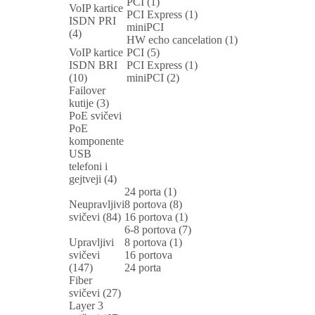
PCI (1)
VoIP kartice
PCI Express (1)
ISDN PRI
miniPCI
(4)
HW echo cancelation (1)
VoIP kartice
PCI (5)
ISDN BRI
PCI Express (1)
(10)
miniPCI (2)
Failover
kutije (3)
PoE svičevi
PoE
komponente
USB
telefoni i
gejtveji (4)
24 porta (1)
Neupravljivi
8 portova (8)
svičevi (84)
16 portova (1)
6-8 portova (7)
Upravljivi
8 portova (1)
svičevi
16 portova
(147)
24 porta
Fiber
svičevi (27)
Layer 3