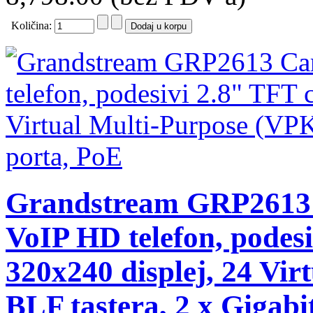
Količina:
Grandstream GRP2613 C
VoIP HD telefon, podes
320x240 displej, 24 Vir
BLF tastera, 2 x Gigab