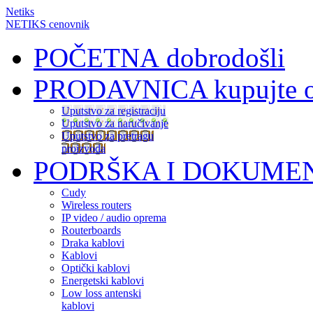
Netiks
NETIKS cenovnik
POČETNA
dobrodošli
PRODAVNICA
kupujte 
Uputstvo za registraciju
Uputstvo za naručivanje
Uputstvo za pretragu
proizvoda
PODRŠKA I DOKUME
Cudy
Wireless routers
IP video / audio oprema
Routerboards
Draka kablovi
Kablovi
Optički kablovi
Energetski kablovi
Low loss antenski
kablovi