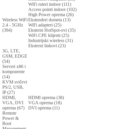
WiFi ruteri indoor (111)
Access pointi indoor (102)
High Power oprema (26)
Wireless WiFi
Ekstenderi dometa (13)
2.4 - 5GHz
WiFi adapteri (25)
(394)
Eksterni HotSpot-ovi (35)
WiFi CPE klijenti (25)
Industrijski wireless (31)
Eksterni linkovi (23)
3G, LTE,
GSM, EDGE
(54)
Serveri x86 i
komponente
(14)
KVM svičevi
PS/2, USB,
IP (27)
HDMI,
HDMI oprema (38)
VGA, DVI
VGA oprema (18)
oprema (67)
DVI oprema (11)
Remote
Power &
Boot
Management