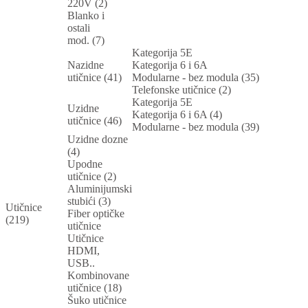
220V (2)
Blanko i
ostali
mod. (7)
Kategorija 5E
Nazidne
Kategorija 6 i 6A
utičnice (41)
Modularne - bez modula (35)
Telefonske utičnice (2)
Kategorija 5E
Uzidne
Kategorija 6 i 6A (4)
utičnice (46)
Modularne - bez modula (39)
Uzidne dozne
(4)
Upodne
utičnice (2)
Aluminijumski
stubići (3)
Utičnice
Fiber optičke
(219)
utičnice
Utičnice
HDMI,
USB..
Kombinovane
utičnice (18)
Šuko utičnice