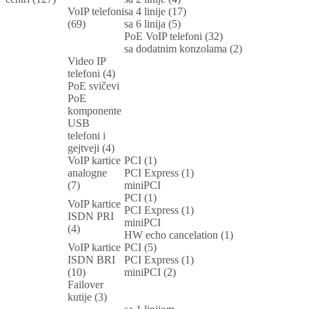
VoIP telefoni
sa 4 linije (17)
(69)
sa 6 linija (5)
PoE VoIP telefoni (32)
sa dodatnim konzolama (2)
Video IP
telefoni (4)
PoE svičevi
PoE
komponente
USB
telefoni i
gejtveji (4)
VoIP kartice
PCI (1)
analogne
PCI Express (1)
(7)
miniPCI
PCI (1)
VoIP kartice
PCI Express (1)
ISDN PRI
miniPCI
(4)
HW echo cancelation (1)
VoIP kartice
PCI (5)
ISDN BRI
PCI Express (1)
(10)
miniPCI (2)
Failover
kutije (3)