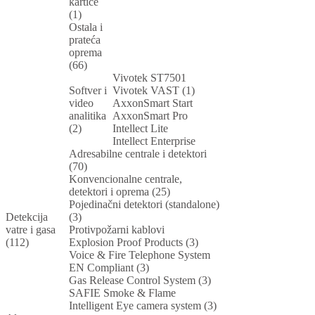
kartice
(1)
Ostala i
prateća
oprema
(66)
Vivotek ST7501
Softver i
Vivotek VAST (1)
video
AxxonSmart Start
analitika
AxxonSmart Pro
(2)
Intellect Lite
Intellect Enterprise
Adresabilne centrale i detektori
(70)
Konvencionalne centrale,
detektori i oprema (25)
Pojedinačni detektori (standalone)
Detekcija
(3)
vatre i gasa
Protivpožarni kablovi
(112)
Explosion Proof Products (3)
Voice & Fire Telephone System
EN Compliant (3)
Gas Release Control System (3)
SAFIE Smoke & Flame
Intelligent Eye camera system (3)