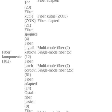
Fiber adapteri
19"
(23)
Fiber
kutije
Fiber kutije (ZOK)
(ZOK)
Fiber adapteri
(21)
Fiber
spojnice
(4)
Fiber
pigtail
Multi-mode fiber (2)
Fiber
kablovi
Single-mode fiber (5)
komponente
(12)
(182)
Fiber
patch
Multi-mode fiber (7)
cordovi
Single-mode fiber (25)
(61)
Fiber
adapteri
(14)
Ostala
fiber
pasiva
(8)
Fiber