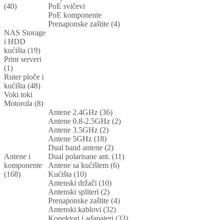
(40)
PoE svičevi
PoE komponente
Prenaponske zaštite (4)
NAS Storage
i HDD
kućišta (19)
Print serveri
(1)
Ruter ploče i
kućišta (48)
Voki toki
Motorola (8)
Antene 2.4GHz (36)
Antene 0.8-2.5GHz (2)
Antene 3.5GHz (2)
Antene 5GHz (18)
Dual band antene (2)
Antene i
Dual polarisane ant. (11)
komponente
Antene sa kućištem (6)
(168)
Kućišta (10)
Antenski držači (10)
Antenski spliteri (2)
Prenaponske zaštite (4)
Antenski kablovi (32)
Konektori i adapateri (33)