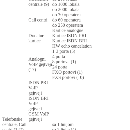
centrale (9)
do 1000 lokala
do 2000 lokala
do 30 operatera
Call centri
do 60 operatera
do 250 operatera
Kartice analogne
Dodatne
Kartice ISDN PRI
kartice
Kartice ISDN BRI
HW echo cancelation
1-3 porta (5)
4 porta
Analogni
8 portova (1)
VoIP gejtveji
24 porta
(17)
FXO portovi (1)
FXS portovi (10)
ISDN PRI
VoIP
gejtveji
ISDN BRI
VoIP
gejtveji
GSM VoIP
Telefonske
gejtveji
centrale, Call
sa 1 linijom
centri (127)
sa 2 linije (4)