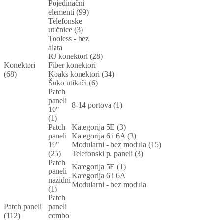
Pojedinačni
elementi (99)
Telefonske
utičnice (3)
Tooless - bez
alata
RJ konektori (28)
Konektori
Fiber konektori
(68)
Koaks konektori (34)
Šuko utikači (6)
Patch
paneli
8-14 portova (1)
10"
(1)
Patch
Kategorija 5E (3)
paneli
Kategorija 6 i 6A (3)
19"
Modularni - bez modula (15)
(25)
Telefonski p. paneli (3)
Patch
Kategorija 5E (1)
paneli
Kategorija 6 i 6A
nazidni
Modularni - bez modula
(1)
Patch
Patch paneli
paneli
(112)
combo