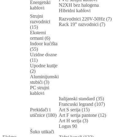
Energetski
N2XH bez halogena
kablovi
Hibridni kablovi
Strujni
Razvodnici 220V-50Hz (7)
razvodnici
Rack 19" razvodnici (7)
(15)
Eksterni
ormani (6)
Indoor kućišta
(55)
Uzidne dozne
(11)
Upodne kutije
(2)
Aluminijumski
stubići (3)
PC strujni
kablovi
Italijanski standard (35)
Francuski legrand (107)
Prekidači i
Art S serija (15)
utičnice (180)
Art F serija pantone (12)
Art H serija (3)
Logus 90
Šuko utikači