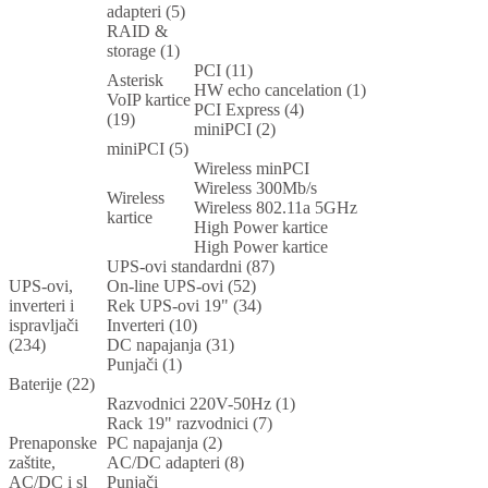
adapteri (5)
RAID &
storage (1)
PCI (11)
Asterisk
HW echo cancelation (1)
VoIP kartice
PCI Express (4)
(19)
miniPCI (2)
miniPCI (5)
Wireless minPCI
Wireless 300Mb/s
Wireless
Wireless 802.11a 5GHz
kartice
High Power kartice
High Power kartice
UPS-ovi standardni (87)
UPS-ovi,
On-line UPS-ovi (52)
inverteri i
Rek UPS-ovi 19" (34)
ispravljači
Inverteri (10)
(234)
DC napajanja (31)
Punjači (1)
Baterije (22)
Razvodnici 220V-50Hz (1)
Rack 19" razvodnici (7)
Prenaponske
PC napajanja (2)
zaštite,
AC/DC adapteri (8)
AC/DC i sl
Punjači