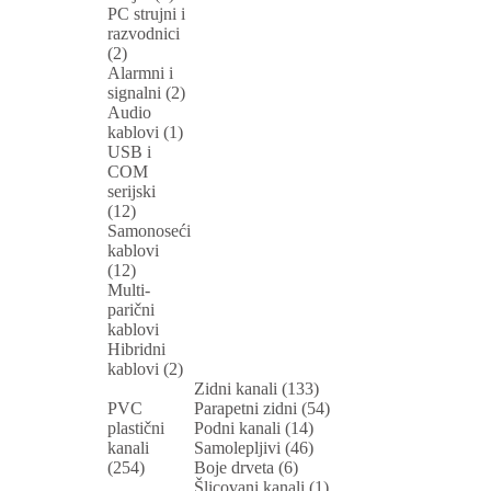
PC strujni i
razvodnici
(2)
Alarmni i
signalni (2)
Audio
kablovi (1)
USB i
COM
serijski
(12)
Samonoseći
kablovi
(12)
Multi-
parični
kablovi
Hibridni
kablovi (2)
Zidni kanali (133)
PVC
Parapetni zidni (54)
plastični
Podni kanali (14)
kanali
Samolepljivi (46)
(254)
Boje drveta (6)
Šlicovani kanali (1)