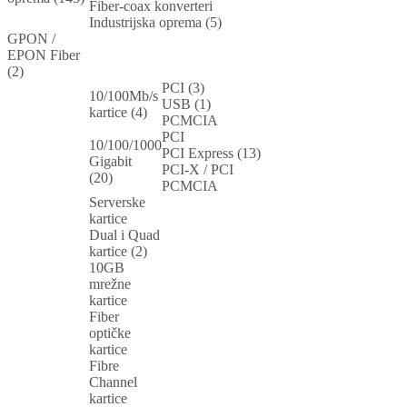
Fiber-coax konverteri
Industrijska oprema (5)
GPON /
EPON Fiber
(2)
PCI (3)
10/100Mb/s
USB (1)
kartice (4)
PCMCIA
PCI
10/100/1000
PCI Express (13)
Gigabit
PCI-X / PCI
(20)
PCMCIA
Serverske
kartice
Dual i Quad
kartice (2)
10GB
mrežne
kartice
Fiber
optičke
kartice
Fibre
Channel
kartice