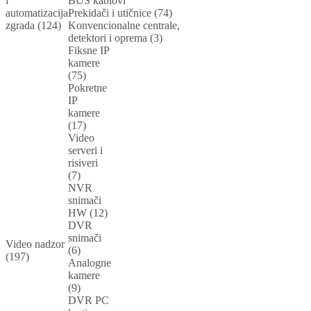
i
BUS kablovi
automatizacija
Prekidači i utičnice (74)
zgrada (124)
Konvencionalne centrale,
detektori i oprema (3)
Fiksne IP
kamere
(75)
Pokretne
IP
kamere
(17)
Video
serveri i
risiveri
(7)
NVR
snimači
HW (12)
DVR
snimači
Video nadzor
(6)
(197)
Analogne
kamere
(9)
DVR PC