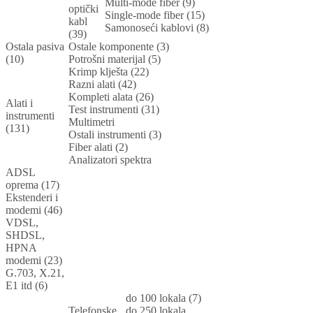
Multi-mode fiber (9)
optički
Single-mode fiber (15)
kabl
Samonoseći kablovi (8)
(39)
Ostala pasiva
Ostale komponente (3)
(10)
Potrošni materijal (5)
Krimp klješta (22)
Razni alati (42)
Kompleti alata (26)
Alati i
Test instrumenti (31)
instrumenti
Multimetri
(131)
Ostali instrumenti (3)
Fiber alati (2)
Analizatori spektra
ADSL
oprema (17)
Ekstenderi i
modemi (46)
VDSL,
SHDSL,
HPNA
modemi (23)
G.703, X.21,
E1 itd (6)
do 100 lokala (7)
Telefonske
do 250 lokala