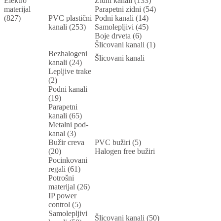
Elektro
Zidni kanali (133)
materijal
Parapetni zidni (54)
(827)
PVC plastični
Podni kanali (14)
kanali (253)
Samolepljivi (45)
Boje drveta (6)
Šlicovani kanali (1)
Bezhalogeni
Šlicovani kanali
kanali (24)
Lepljive trake
(2)
Podni kanali
(19)
Parapetni
kanali (65)
Metalni pod-
kanal (3)
Bužir creva
PVC bužiri (5)
(20)
Halogen free bužiri
Pocinkovani
regali (61)
Potrošni
materijal (26)
IP power
control (5)
Samolepljivi
Šlicovani kanali (50)