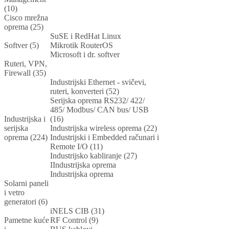
(10)
Cisco mrežna
oprema (25)
SuSE i RedHat Linux
Softver (5)
Mikrotik RouterOS
Microsoft i dr. softver
Ruteri, VPN,
Firewall (35)
Industrijski Ethernet - svičevi,
ruteri, konverteri (52)
Serijska oprema RS232/ 422/
485/ Modbus/ CAN bus/ USB
Industrijska i
(16)
serijska
Industrijska wireless oprema (22)
oprema (224)
Industrijski i Embedded računari i
Remote I/O (11)
Industrijsko kabliranje (27)
IIndustrijska oprema
Industrijska oprema
Solarni paneli
i vetro
generatori (6)
iNELS CIB (31)
Pametne kuće
RF Control (9)