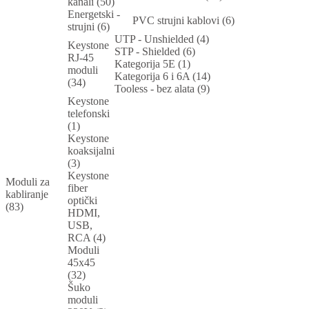
kanali (50)
Energetski -
PVC strujni kablovi (6)
strujni (6)
UTP - Unshielded (4)
Keystone
STP - Shielded (6)
RJ-45
Kategorija 5E (1)
moduli
Kategorija 6 i 6A (14)
(34)
Tooless - bez alata (9)
Keystone
telefonski
(1)
Keystone
koaksijalni
(3)
Keystone
Moduli za
fiber
kabliranje
optički
(83)
HDMI,
USB,
RCA (4)
Moduli
45x45
(32)
Šuko
moduli