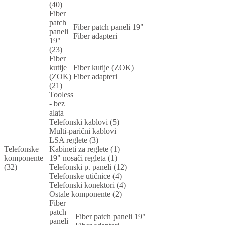
(40)
Fiber
patch
Fiber patch paneli 19"
paneli
Fiber adapteri
19"
(23)
Fiber
kutije
Fiber kutije (ZOK)
(ZOK)
Fiber adapteri
(21)
Tooless
- bez
alata
Telefonski kablovi (5)
Multi-parični kablovi
LSA reglete (3)
Telefonske
Kabineti za reglete (1)
komponente
19" nosači regleta (1)
(32)
Telefonski p. paneli (12)
Telefonske utičnice (4)
Telefonski konektori (4)
Ostale komponente (2)
Fiber
patch
Fiber patch paneli 19"
paneli