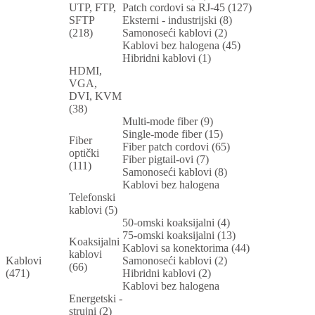
UTP, FTP,
Patch cordovi sa RJ-45 (127)
SFTP
Eksterni - industrijski (8)
(218)
Samonoseći kablovi (2)
Kablovi bez halogena (45)
Hibridni kablovi (1)
HDMI,
VGA,
DVI, KVM
(38)
Multi-mode fiber (9)
Single-mode fiber (15)
Fiber
Fiber patch cordovi (65)
optički
Fiber pigtail-ovi (7)
(111)
Samonoseći kablovi (8)
Kablovi bez halogena
Telefonski
kablovi (5)
50-omski koaksijalni (4)
75-omski koaksijalni (13)
Koaksijalni
Kablovi sa konektorima (44)
kablovi
Kablovi
Samonoseći kablovi (2)
(66)
(471)
Hibridni kablovi (2)
Kablovi bez halogena
Energetski -
strujni (2)