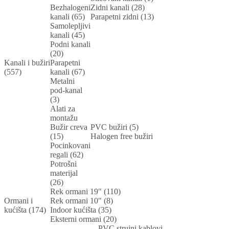
Bezhalogeni
Zidni kanali (28)
kanali (65)
Parapetni zidni (13)
Samolepljivi
kanali (45)
Podni kanali
(20)
Kanali i bužiri
Parapetni
(557)
kanali (67)
Metalni
pod-kanal
(3)
Alati za
montažu
Bužir creva
PVC bužiri (5)
(15)
Halogen free bužiri
Pocinkovani
regali (62)
Potrošni
materijal
(26)
Rek ormani 19" (110)
Ormani i
Rek ormani 10" (8)
kućišta (174)
Indoor kućišta (35)
Eksterni ormani (20)
PVC strujni kablovi