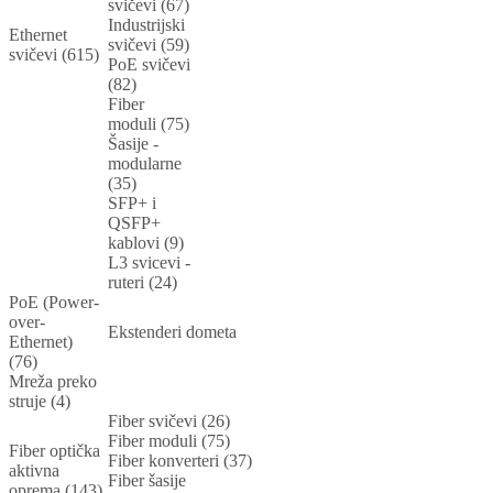
svičevi (67)
Industrijski
Ethernet
svičevi (59)
svičevi (615)
PoE svičevi
(82)
Fiber
moduli (75)
Šasije -
modularne
(35)
SFP+ i
QSFP+
kablovi (9)
L3 svicevi -
ruteri (24)
PoE (Power-
over-
Ekstenderi dometa
Ethernet)
(76)
Mreža preko
struje (4)
Fiber svičevi (26)
Fiber moduli (75)
Fiber optička
Fiber konverteri (37)
aktivna
Fiber šasije
oprema (143)