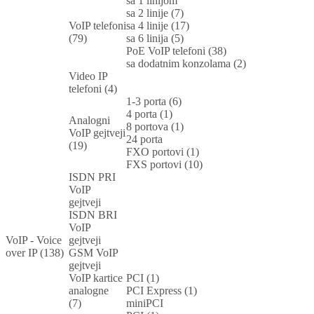
sa 1 linijom
sa 2 linije (7)
VoIP telefoni
sa 4 linije (17)
(79)
sa 6 linija (5)
PoE VoIP telefoni (38)
sa dodatnim konzolama (2)
Video IP
telefoni (4)
1-3 porta (6)
4 porta (1)
Analogni
8 portova (1)
VoIP gejtveji
24 porta
(19)
FXO portovi (1)
FXS portovi (10)
ISDN PRI
VoIP
gejtveji
ISDN BRI
VoIP
VoIP - Voice
gejtveji
over IP (138)
GSM VoIP
gejtveji
VoIP kartice
PCI (1)
analogne
PCI Express (1)
(7)
miniPCI