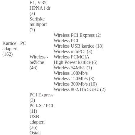
E1, V.35,
HPNA i dr
(3)
Serijske
multiport
(7)
Wireless PCI Express (2)
Wireless PCI
Kartice - PC
Wireless USB kartice (18)
adapteri
Wireless minPCI (3)
(162)
Wireless -
Wireless PCMCIA
bežične
High Power kartice (6)
(46)
Wireless 54Mb/s (1)
Wireless 108Mb/s
Wireless 150Mb/s (3)
Wireless 300Mb/s (10)
Wireless 802.11a 5GHz (2)
PCI Express
(3)
PCI-X / PCI
(11)
USB
adapteri
(36)
Ostali