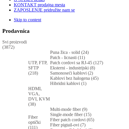
KONTAKT
prodajna mesta
ZAPOSLENJE
pridružite nam se
Skip to content
Prodavnica
Svi proizvodi
(3872)
Puna žica - solid (24)
Patch - licnasti (11)
UTP, FTP,
Patch cordovi sa RJ-45 (127)
SFTP
Eksterni - industrijski (8)
(218)
Samonoseći kablovi (2)
Kablovi bez halogena (45)
Hibridni kablovi (1)
HDMI,
VGA,
DVI, KVM
(38)
Multi-mode fiber (9)
Single-mode fiber (15)
Fiber
Fiber patch cordovi (65)
optički
Fiber pigtail-ovi (7)
(111)