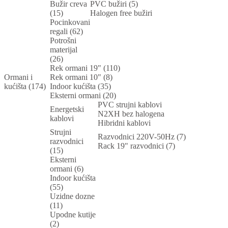
Bužir creva
PVC bužiri (5)
(15)
Halogen free bužiri
Pocinkovani
regali (62)
Potrošni
materijal
(26)
Rek ormani 19" (110)
Ormani i
Rek ormani 10" (8)
kućišta (174)
Indoor kućišta (35)
Eksterni ormani (20)
PVC strujni kablovi
Energetski
N2XH bez halogena
kablovi
Hibridni kablovi
Strujni
Razvodnici 220V-50Hz (7)
razvodnici
Rack 19" razvodnici (7)
(15)
Eksterni
ormani (6)
Indoor kućišta
(55)
Uzidne dozne
(11)
Upodne kutije
(2)