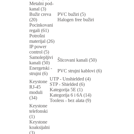
Metalni pod-
kanal (3)
Bužir creva
PVC bužiri (5)
(20)
Halogen free bužiri
Pocinkovani
regali (61)
Potrošni
materijal (26)
IP power
control (5)
Samolepljivi
Šlicovani kanali (50)
kanali (50)
Energetski -
PVC strujni kablovi (6)
strujni (6)
UTP - Unshielded (4)
Keystone
STP - Shielded (6)
RJ-45
Kategorija 5E (1)
moduli
Kategorija 6 i 6A (14)
(34)
Tooless - bez alata (9)
Keystone
telefonski
(1)
Keystone
koaksijalni
(3)