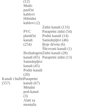
(12)
Multi-
parični
kablovi
Hibridni
kablovi (2)
Zidni kanali (133)
PVC
Parapetni zidni (54)
plastični
Podni kanali (14)
kanali
Samolepljivi (46)
(254)
Boje drveta (6)
Šlicovani kanali (1)
Bezhalogeni
Zidni kanali (28)
kanali (65)
Parapetni zidni (13)
Samolepljivi
kanali (45)
Podni kanali
(20)
Kanali i bužiri
Parapetni
(557)
kanali (67)
Metalni
pod-kanal
(3)
Alati za
montažu