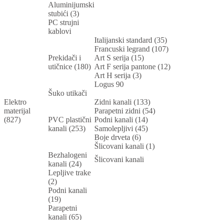
Aluminijumski
stubići (3)
PC strujni
kablovi
Italijanski standard (35)
Francuski legrand (107)
Prekidači i
Art S serija (15)
utičnice (180)
Art F serija pantone (12)
Art H serija (3)
Logus 90
Šuko utikači
Elektro
Zidni kanali (133)
materijal
Parapetni zidni (54)
(827)
PVC plastični
Podni kanali (14)
kanali (253)
Samolepljivi (45)
Boje drveta (6)
Šlicovani kanali (1)
Bezhalogeni
Šlicovani kanali
kanali (24)
Lepljive trake
(2)
Podni kanali
(19)
Parapetni
kanali (65)