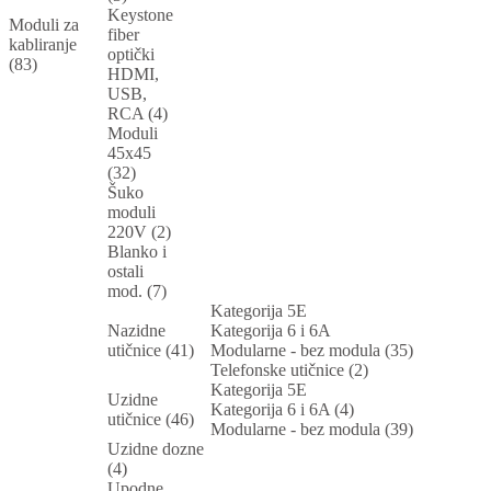
Keystone
Moduli za
fiber
kabliranje
optički
(83)
HDMI,
USB,
RCA (4)
Moduli
45x45
(32)
Šuko
moduli
220V (2)
Blanko i
ostali
mod. (7)
Kategorija 5E
Nazidne
Kategorija 6 i 6A
utičnice (41)
Modularne - bez modula (35)
Telefonske utičnice (2)
Kategorija 5E
Uzidne
Kategorija 6 i 6A (4)
utičnice (46)
Modularne - bez modula (39)
Uzidne dozne
(4)
Upodne