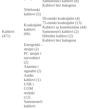
Samonoseći kablovi (8)
Kablovi bez halogena
Telefonski
kablovi (5)
50-omski koaksijalni (4)
75-omski koaksijalni (13)
Koaksijalni
Kablovi sa konektorima (44)
kablovi
Kablovi
Samonoseći kablovi (2)
(66)
(471)
Hibridni kablovi (2)
Kablovi bez halogena
Energetski -
strujni (2)
PC strujni i
razvodnici
(2)
Alarmni i
signalni (2)
Audio
kablovi (1)
USB i
COM
serijski
(12)
Samonoseći
kablovi