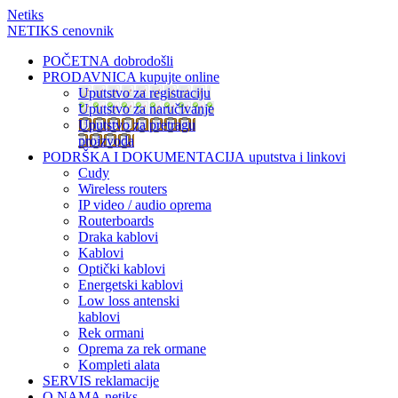
Netiks
NETIKS cenovnik
POČETNA
dobrodošli
PRODAVNICA
kupujte online
Uputstvo za registraciju
Uputstvo za naručivanje
Uputstvo za pretragu
proizvoda
PODRŠKA I DOKUMENTACIJA
uputstva i linkovi
Cudy
Wireless routers
IP video / audio oprema
Routerboards
Draka kablovi
Kablovi
Optički kablovi
Energetski kablovi
Low loss antenski
kablovi
Rek ormani
Oprema za rek ormane
Kompleti alata
SERVIS
reklamacije
O NAMA
netiks