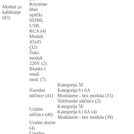
Keystone
Moduli za
fiber
kabliranje
optički
(83)
HDMI,
USB,
RCA (4)
Moduli
45x45
(32)
Šuko
moduli
220V (2)
Blanko i
ostali
mod. (7)
Kategorija 5E
Nazidne
Kategorija 6 i 6A
utičnice (41)
Modularne - bez modula (35)
Telefonske utičnice (2)
Kategorija 5E
Uzidne
Kategorija 6 i 6A (4)
utičnice (46)
Modularne - bez modula (39)
Uzidne dozne
(4)
Upodne