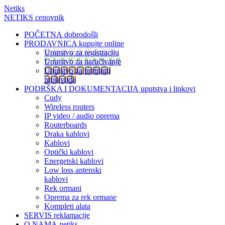
Netiks
NETIKS cenovnik
POČETNA
dobrodošli
PRODAVNICA
kupujte online
Uputstvo za registraciju
Uputstvo za naručivanje
Uputstvo za pretragu
proizvoda
PODRŠKA I DOKUMENTACIJA
uputstva i linkovi
Cudy
Wireless routers
IP video / audio oprema
Routerboards
Draka kablovi
Kablovi
Optički kablovi
Energetski kablovi
Low loss antenski
kablovi
Rek ormani
Oprema za rek ormane
Kompleti alata
SERVIS
reklamacije
O NAMA
netiks