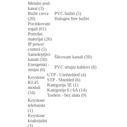
Metalni pod-
kanal (3)
Bužir creva
PVC bužiri (5)
(20)
Halogen free bužiri
Pocinkovani
regali (61)
Potrošni
materijal (26)
IP power
control (5)
Samolepljivi
Šlicovani kanali (50)
kanali (50)
Energetski -
PVC strujni kablovi (6)
strujni (6)
UTP - Unshielded (4)
Keystone
STP - Shielded (6)
RJ-45
Kategorija 5E (1)
moduli
Kategorija 6 i 6A (14)
(34)
Tooless - bez alata (9)
Keystone
telefonski
(1)
Keystone
koaksijalni
(3)