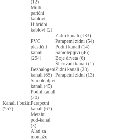
(12)
Multi-
parični
kablovi
Hibridni
kablovi (2)
Zidni kanali (133)
PVC
Parapetni zidni (54)
plastični
Podni kanali (14)
kanali
Samolepljivi (46)
(254)
Boje drveta (6)
Šlicovani kanali (1)
Bezhalogeni
Zidni kanali (28)
kanali (65)
Parapetni zidni (13)
Samolepljivi
kanali (45)
Podni kanali
(20)
Kanali i bužiri
Parapetni
(557)
kanali (67)
Metalni
pod-kanal
(3)
Alati za
montažu