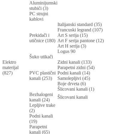
Aluminijumski
stubići (3)
PC strujni
kablovi
Italijanski standard (35)
Francuski legrand (107)
Prekidači i
Art S serija (15)
utičnice (180)
Art F serija pantone (12)
Art H serija (3)
Logus 90
Šuko utikači
Elektro
Zidni kanali (133)
materijal
Parapetni zidni (54)
(827)
PVC plastični
Podni kanali (14)
kanali (253)
Samolepljivi (45)
Boje drveta (6)
Šlicovani kanali (1)
Bezhalogeni
Šlicovani kanali
kanali (24)
Lepljive trake
(2)
Podni kanali
(19)
Parapetni
kanali (65)