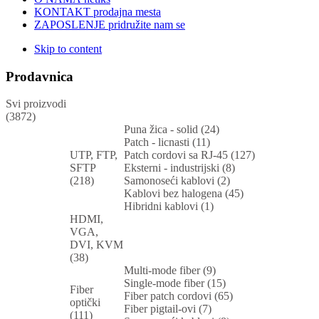
KONTAKT
prodajna mesta
ZAPOSLENJE
pridružite nam se
Skip to content
Prodavnica
Svi proizvodi
(3872)
Puna žica - solid (24)
Patch - licnasti (11)
UTP, FTP,
Patch cordovi sa RJ-45 (127)
SFTP
Eksterni - industrijski (8)
(218)
Samonoseći kablovi (2)
Kablovi bez halogena (45)
Hibridni kablovi (1)
HDMI,
VGA,
DVI, KVM
(38)
Multi-mode fiber (9)
Single-mode fiber (15)
Fiber
Fiber patch cordovi (65)
optički
Fiber pigtail-ovi (7)
(111)