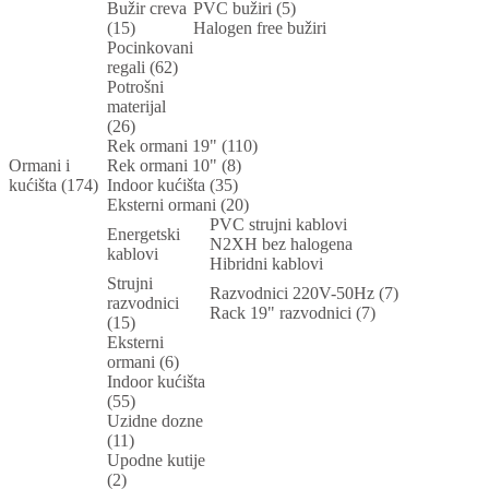
Bužir creva
PVC bužiri (5)
(15)
Halogen free bužiri
Pocinkovani
regali (62)
Potrošni
materijal
(26)
Rek ormani 19" (110)
Ormani i
Rek ormani 10" (8)
kućišta (174)
Indoor kućišta (35)
Eksterni ormani (20)
PVC strujni kablovi
Energetski
N2XH bez halogena
kablovi
Hibridni kablovi
Strujni
Razvodnici 220V-50Hz (7)
razvodnici
Rack 19" razvodnici (7)
(15)
Eksterni
ormani (6)
Indoor kućišta
(55)
Uzidne dozne
(11)
Upodne kutije
(2)