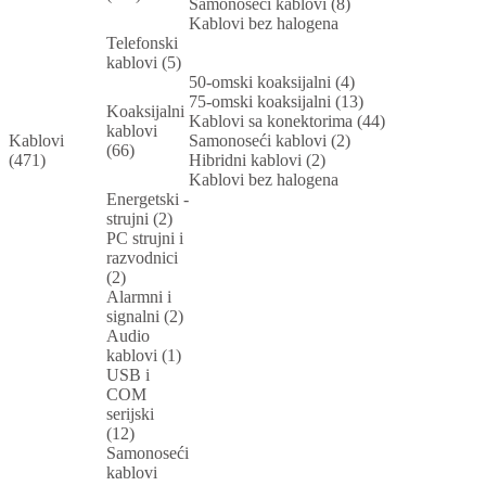
Samonoseći kablovi (8)
Kablovi bez halogena
Telefonski
kablovi (5)
50-omski koaksijalni (4)
75-omski koaksijalni (13)
Koaksijalni
Kablovi sa konektorima (44)
kablovi
Kablovi
Samonoseći kablovi (2)
(66)
(471)
Hibridni kablovi (2)
Kablovi bez halogena
Energetski -
strujni (2)
PC strujni i
razvodnici
(2)
Alarmni i
signalni (2)
Audio
kablovi (1)
USB i
COM
serijski
(12)
Samonoseći
kablovi