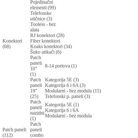
Pojedinačni
elementi (99)
Telefonske
utičnice (3)
Tooless - bez
alata
RJ konektori (28)
Konektori
Fiber konektori
(68)
Koaks konektori (34)
Šuko utikači (6)
Patch
paneli
8-14 portova (1)
10"
(1)
Patch
Kategorija 5E (3)
paneli
Kategorija 6 i 6A (3)
19"
Modularni - bez modula (15)
(25)
Telefonski p. paneli (3)
Patch
Kategorija 5E (1)
paneli
Kategorija 6 i 6A
nazidni
Modularni - bez modula
(1)
Patch
Patch paneli
paneli
(112)
combo