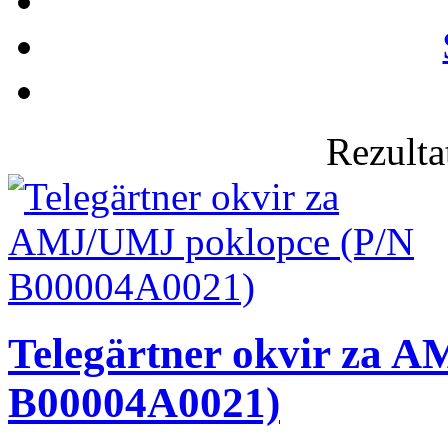
Rezulta
Telegärtner okvir za 
B00004A0021)