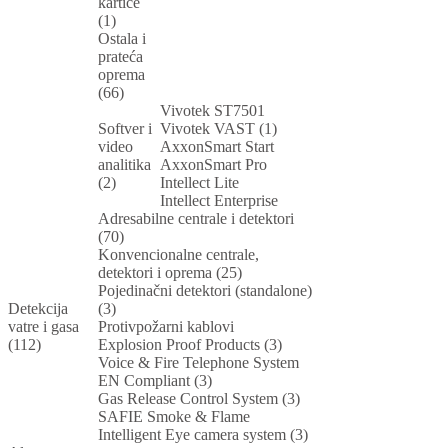
kartice
(1)
Ostala i
prateća
oprema
(66)
Vivotek ST7501
Softver i
Vivotek VAST (1)
video
AxxonSmart Start
analitika
AxxonSmart Pro
(2)
Intellect Lite
Intellect Enterprise
Adresabilne centrale i detektori
(70)
Konvencionalne centrale,
detektori i oprema (25)
Pojedinačni detektori (standalone)
Detekcija
(3)
vatre i gasa
Protivpožarni kablovi
(112)
Explosion Proof Products (3)
Voice & Fire Telephone System
EN Compliant (3)
Gas Release Control System (3)
SAFIE Smoke & Flame
Intelligent Eye camera system (3)