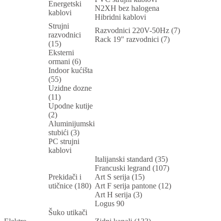
Energetski
N2XH bez halogena
kablovi
Hibridni kablovi
Strujni
Razvodnici 220V-50Hz (7)
razvodnici
Rack 19" razvodnici (7)
(15)
Eksterni
ormani (6)
Indoor kućišta
(55)
Uzidne dozne
(11)
Upodne kutije
(2)
Aluminijumski
stubići (3)
PC strujni
kablovi
Italijanski standard (35)
Francuski legrand (107)
Prekidači i
Art S serija (15)
utičnice (180)
Art F serija pantone (12)
Art H serija (3)
Logus 90
Šuko utikači