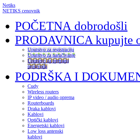
Netiks
NETIKS cenovnik
POČETNA
dobrodošli
PRODAVNICA
kupujte 
Uputstvo za registraciju
Uputstvo za naručivanje
Uputstvo za pretragu
proizvoda
PODRŠKA I DOKUME
Cudy
Wireless routers
IP video / audio oprema
Routerboards
Draka kablovi
Kablovi
Optički kablovi
Energetski kablovi
Low loss antenski
kablovi