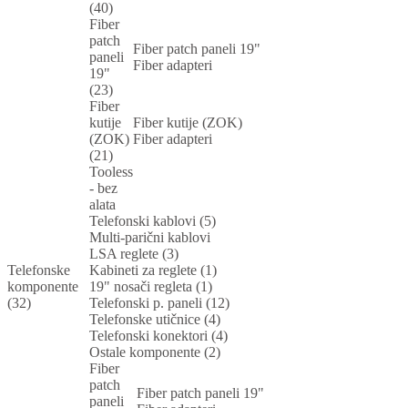
(40)
Fiber
patch
Fiber patch paneli 19"
paneli
Fiber adapteri
19"
(23)
Fiber
kutije
Fiber kutije (ZOK)
(ZOK)
Fiber adapteri
(21)
Tooless
- bez
alata
Telefonski kablovi (5)
Multi-parični kablovi
LSA reglete (3)
Telefonske
Kabineti za reglete (1)
komponente
19" nosači regleta (1)
(32)
Telefonski p. paneli (12)
Telefonske utičnice (4)
Telefonski konektori (4)
Ostale komponente (2)
Fiber
patch
Fiber patch paneli 19"
paneli