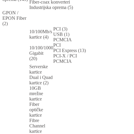
Fiber-coax konverteri
Industrijska oprema (5)
GPON /
EPON Fiber
(2)
PCI (3)
10/100Mb/s
USB (1)
kartice (4)
PCMCIA
PCI
10/100/1000
PCI Express (13)
Gigabit
PCI-X / PCI
(20)
PCMCIA
Serverske
kartice
Dual i Quad
kartice (2)
10GB
mrežne
kartice
Fiber
optičke
kartice
Fibre
Channel
kartice