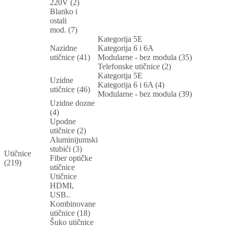
220V (2)
Blanko i
ostali
mod. (7)
Kategorija 5E
Nazidne
Kategorija 6 i 6A
utičnice (41)
Modularne - bez modula (35)
Telefonske utičnice (2)
Kategorija 5E
Uzidne
Kategorija 6 i 6A (4)
utičnice (46)
Modularne - bez modula (39)
Uzidne dozne
(4)
Upodne
utičnice (2)
Aluminijumski
stubići (3)
Utičnice
Fiber optičke
(219)
utičnice
Utičnice
HDMI,
USB..
Kombinovane
utičnice (18)
Šuko utičnice