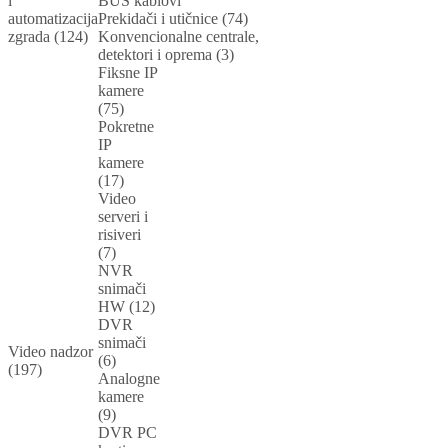
i
BUS kablovi
automatizacija
Prekidači i utičnice (74)
zgrada (124)
Konvencionalne centrale,
detektori i oprema (3)
Fiksne IP
kamere
(75)
Pokretne
IP
kamere
(17)
Video
serveri i
risiveri
(7)
NVR
snimači
HW (12)
DVR
snimači
Video nadzor
(6)
(197)
Analogne
kamere
(9)
DVR PC