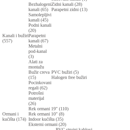
Bezhalogeni
Zidni kanali (28)
kanali (65)
Parapetni zidni (13)
Samolepljivi
kanali (45)
Podni kanali
(20)
Kanali i bužiri
Parapetni
(557)
kanali (67)
Metalni
pod-kanal
(3)
Alati za
montažu
Bužir creva
PVC bužiri (5)
(15)
Halogen free bužiri
Pocinkovani
regali (62)
Potrošni
materijal
(26)
Rek ormani 19" (110)
Ormani i
Rek ormani 10" (8)
kućišta (174)
Indoor kućišta (35)
Eksterni ormani (20)
PVC strujni kablovi