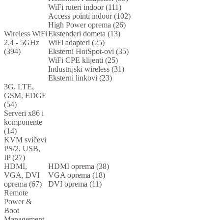
WiFi ruteri indoor (111)
Access pointi indoor (102)
High Power oprema (26)
Wireless WiFi
Ekstenderi dometa (13)
2.4 - 5GHz
WiFi adapteri (25)
(394)
Eksterni HotSpot-ovi (35)
WiFi CPE klijenti (25)
Industrijski wireless (31)
Eksterni linkovi (23)
3G, LTE,
GSM, EDGE
(54)
Serveri x86 i
komponente
(14)
KVM svičevi
PS/2, USB,
IP (27)
HDMI,
HDMI oprema (38)
VGA, DVI
VGA oprema (18)
oprema (67)
DVI oprema (11)
Remote
Power &
Boot
Management