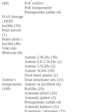
(40)
PoE svičevi
PoE komponente
Prenaponske zaštite (4)
NAS Storage
i HDD
kućišta (19)
Print serveri
(1)
Ruter ploče i
kućišta (48)
Voki toki
Motorola (8)
Antene 2.4GHz (36)
Antene 0.8-2.5GHz (2)
Antene 3.5GHz (2)
Antene 5GHz (18)
Dual band antene (2)
Antene i
Dual polarisane ant. (11)
komponente
Antene sa kućištem (6)
(168)
Kućišta (10)
Antenski držači (10)
Antenski spliteri (2)
Prenaponske zaštite (4)
Antenski kablovi (32)
Konektori i adapateri (33)