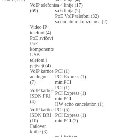
VoIP telefoni
sa 4 linije (17)
(69)
sa 6 linija (5)
PoE VoIP telefoni (32)
sa dodatnim konzolama (2)
Video IP
telefoni (4)
PoE svičevi
PoE
komponente
USB
telefoni i
gejtveji (4)
VoIP kartice
PCI (1)
analogne
PCI Express (1)
(7)
miniPCI
PCI (1)
VoIP kartice
PCI Express (1)
ISDN PRI
miniPCI
(4)
HW echo cancelation (1)
VoIP kartice
PCI (5)
ISDN BRI
PCI Express (1)
(10)
miniPCI (2)
Failover
kutije (3)