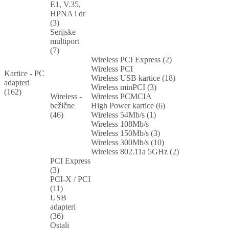
E1, V.35,
HPNA i dr
(3)
Serijske
multiport
(7)
Wireless PCI Express (2)
Wireless PCI
Kartice - PC
Wireless USB kartice (18)
adapteri
Wireless minPCI (3)
(162)
Wireless -
Wireless PCMCIA
bežične
High Power kartice (6)
(46)
Wireless 54Mb/s (1)
Wireless 108Mb/s
Wireless 150Mb/s (3)
Wireless 300Mb/s (10)
Wireless 802.11a 5GHz (2)
PCI Express
(3)
PCI-X / PCI
(11)
USB
adapteri
(36)
Ostali