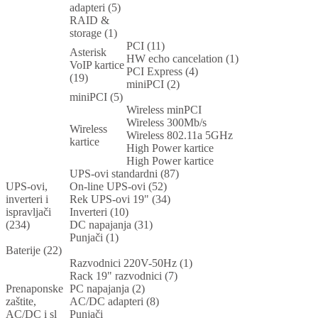
adapteri (5)
RAID &
storage (1)
PCI (11)
Asterisk
HW echo cancelation (1)
VoIP kartice
PCI Express (4)
(19)
miniPCI (2)
miniPCI (5)
Wireless minPCI
Wireless 300Mb/s
Wireless
Wireless 802.11a 5GHz
kartice
High Power kartice
High Power kartice
UPS-ovi standardni (87)
UPS-ovi,
On-line UPS-ovi (52)
inverteri i
Rek UPS-ovi 19" (34)
ispravljači
Inverteri (10)
(234)
DC napajanja (31)
Punjači (1)
Baterije (22)
Razvodnici 220V-50Hz (1)
Rack 19" razvodnici (7)
Prenaponske
PC napajanja (2)
zaštite,
AC/DC adapteri (8)
AC/DC i sl
Punjači