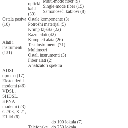
Multi-mode fiber (9)
optički
Single-mode fiber (15)
kabl
Samonoseći kablovi (8)
(39)
Ostala pasiva
Ostale komponente (3)
(10)
Potrošni materijal (5)
Krimp klješta (22)
Razni alati (42)
Kompleti alata (26)
Alati i
Test instrumenti (31)
instrumenti
Multimetri
(131)
Ostali instrumenti (3)
Fiber alati (2)
Analizatori spektra
ADSL
oprema (17)
Ekstenderi i
modemi (46)
VDSL,
SHDSL,
HPNA
modemi (23)
G.703, X.21,
E1 itd (6)
do 100 lokala (7)
Telefonske
do 250 lokala