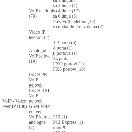
sa 1 linijom
sa 2 linije (7)
VoIP telefoni
sa 4 linije (17)
(79)
sa 6 linija (5)
PoE VoIP telefoni (38)
sa dodatnim konzolama (2)
Video IP
telefoni (4)
1-3 porta (6)
4 porta (1)
Analogni
8 portova (1)
VoIP gejtveji
24 porta
(19)
FXO portovi (1)
FXS portovi (10)
ISDN PRI
VoIP
gejtveji
ISDN BRI
VoIP
VoIP - Voice
gejtveji
over IP (138)
GSM VoIP
gejtveji
VoIP kartice
PCI (1)
analogne
PCI Express (1)
(7)
miniPCI