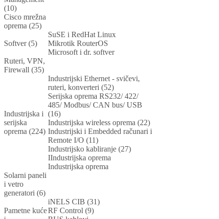
(10)
Cisco mrežna
oprema (25)
SuSE i RedHat Linux
Softver (5)
Mikrotik RouterOS
Microsoft i dr. softver
Ruteri, VPN,
Firewall (35)
Industrijski Ethernet - svičevi,
ruteri, konverteri (52)
Serijska oprema RS232/ 422/
485/ Modbus/ CAN bus/ USB
Industrijska i
(16)
serijska
Industrijska wireless oprema (22)
oprema (224)
Industrijski i Embedded računari i
Remote I/O (11)
Industrijsko kabliranje (27)
IIndustrijska oprema
Industrijska oprema
Solarni paneli
i vetro
generatori (6)
iNELS CIB (31)
Pametne kuće
RF Control (9)