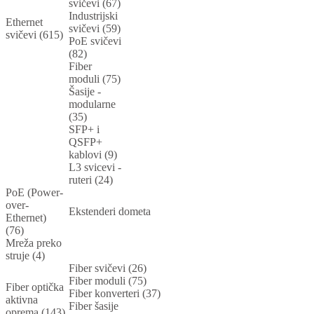
svičevi (67)
Industrijski
Ethernet
svičevi (59)
svičevi (615)
PoE svičevi
(82)
Fiber
moduli (75)
Šasije -
modularne
(35)
SFP+ i
QSFP+
kablovi (9)
L3 svicevi -
ruteri (24)
PoE (Power-
over-
Ekstenderi dometa
Ethernet)
(76)
Mreža preko
struje (4)
Fiber svičevi (26)
Fiber moduli (75)
Fiber optička
Fiber konverteri (37)
aktivna
Fiber šasije
oprema (143)