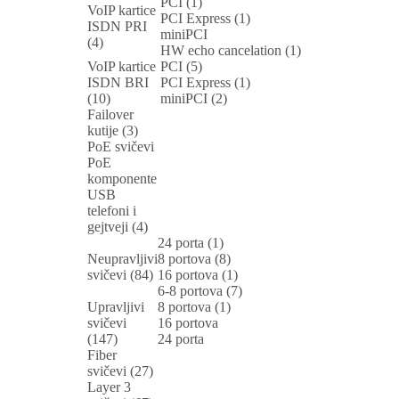
PCI (1)
VoIP kartice
PCI Express (1)
ISDN PRI
miniPCI
(4)
HW echo cancelation (1)
VoIP kartice
PCI (5)
ISDN BRI
PCI Express (1)
(10)
miniPCI (2)
Failover
kutije (3)
PoE svičevi
PoE
komponente
USB
telefoni i
gejtveji (4)
24 porta (1)
Neupravljivi
8 portova (8)
svičevi (84)
16 portova (1)
6-8 portova (7)
Upravljivi
8 portova (1)
svičevi
16 portova
(147)
24 porta
Fiber
svičevi (27)
Layer 3