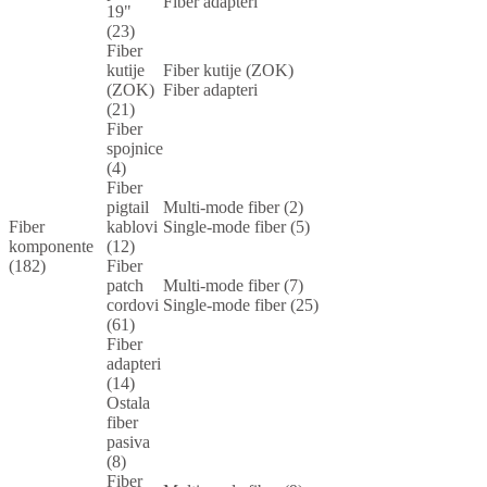
Fiber adapteri
19"
(23)
Fiber
kutije
Fiber kutije (ZOK)
(ZOK)
Fiber adapteri
(21)
Fiber
spojnice
(4)
Fiber
pigtail
Multi-mode fiber (2)
Fiber
kablovi
Single-mode fiber (5)
komponente
(12)
(182)
Fiber
patch
Multi-mode fiber (7)
cordovi
Single-mode fiber (25)
(61)
Fiber
adapteri
(14)
Ostala
fiber
pasiva
(8)
Fiber