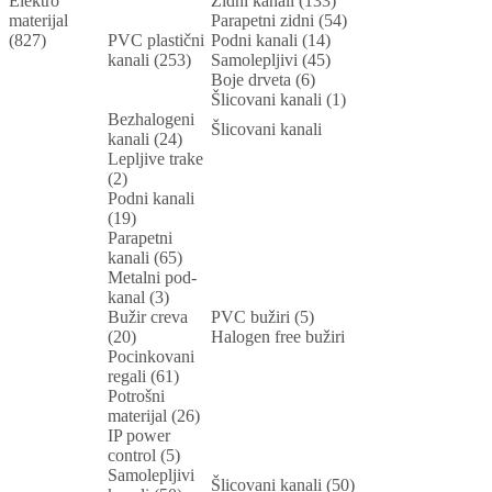
Elektro
Zidni kanali (133)
materijal
Parapetni zidni (54)
(827)
PVC plastični
Podni kanali (14)
kanali (253)
Samolepljivi (45)
Boje drveta (6)
Šlicovani kanali (1)
Bezhalogeni
Šlicovani kanali
kanali (24)
Lepljive trake
(2)
Podni kanali
(19)
Parapetni
kanali (65)
Metalni pod-
kanal (3)
Bužir creva
PVC bužiri (5)
(20)
Halogen free bužiri
Pocinkovani
regali (61)
Potrošni
materijal (26)
IP power
control (5)
Samolepljivi
Šlicovani kanali (50)