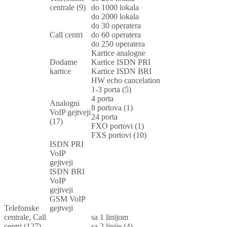
centrale (9)
do 1000 lokala
do 2000 lokala
do 30 operatera
Call centri
do 60 operatera
do 250 operatera
Kartice analogne
Dodatne
Kartice ISDN PRI
kartice
Kartice ISDN BRI
HW echo cancelation
1-3 porta (5)
4 porta
Analogni
8 portova (1)
VoIP gejtveji
24 porta
(17)
FXO portovi (1)
FXS portovi (10)
ISDN PRI
VoIP
gejtveji
ISDN BRI
VoIP
gejtveji
GSM VoIP
Telefonske
gejtveji
centrale, Call
sa 1 linijom
centri (127)
sa 2 linije (4)