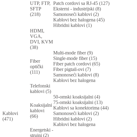
UTP, FTP,
Patch cordovi sa RJ-45 (127)
SFTP
Eksterni - industrijski (8)
(218)
Samonoseći kablovi (2)
Kablovi bez halogena (45)
Hibridni kablovi (1)
HDMI,
VGA,
DVI, KVM
(38)
Multi-mode fiber (9)
Single-mode fiber (15)
Fiber
Fiber patch cordovi (65)
optički
Fiber pigtail-ovi (7)
(111)
Samonoseći kablovi (8)
Kablovi bez halogena
Telefonski
kablovi (5)
50-omski koaksijalni (4)
75-omski koaksijalni (13)
Koaksijalni
Kablovi sa konektorima (44)
kablovi
Kablovi
Samonoseći kablovi (2)
(66)
(471)
Hibridni kablovi (2)
Kablovi bez halogena
Energetski -
strujni (2)