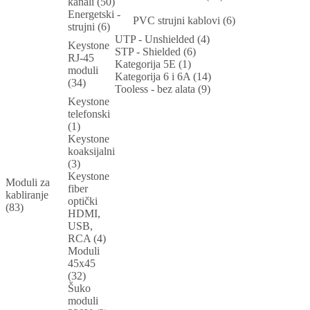
kanali (50)
Energetski -
PVC strujni kablovi (6)
strujni (6)
UTP - Unshielded (4)
Keystone
STP - Shielded (6)
RJ-45
Kategorija 5E (1)
moduli
Kategorija 6 i 6A (14)
(34)
Tooless - bez alata (9)
Keystone
telefonski
(1)
Keystone
koaksijalni
(3)
Keystone
Moduli za
fiber
kabliranje
optički
(83)
HDMI,
USB,
RCA (4)
Moduli
45x45
(32)
Šuko
moduli