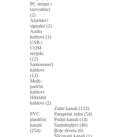
PC strujni i
razvodnici
(2)
Alarmni i
signalni (2)
Audio
kablovi (1)
USB i
COM
serijski
(12)
Samonoseći
kablovi
(12)
Multi-
parični
kablovi
Hibridni
kablovi (2)
Zidni kanali (133)
PVC
Parapetni zidni (54)
plastični
Podni kanali (14)
kanali
Samolepljivi (46)
(254)
Boje drveta (6)
Šlicovani kanali (1)