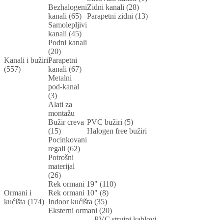
Bezhalogeni
Zidni kanali (28)
kanali (65)
Parapetni zidni (13)
Samolepljivi
kanali (45)
Podni kanali
(20)
Kanali i bužiri
Parapetni
(557)
kanali (67)
Metalni
pod-kanal
(3)
Alati za
montažu
Bužir creva
PVC bužiri (5)
(15)
Halogen free bužiri
Pocinkovani
regali (62)
Potrošni
materijal
(26)
Rek ormani 19" (110)
Ormani i
Rek ormani 10" (8)
kućišta (174)
Indoor kućišta (35)
Eksterni ormani (20)
PVC strujni kablovi