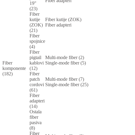
Fiber adapteri
19"
(23)
Fiber
kutije
Fiber kutije (ZOK)
(ZOK)
Fiber adapteri
(21)
Fiber
spojnice
(4)
Fiber
pigtail
Multi-mode fiber (2)
Fiber
kablovi
Single-mode fiber (5)
komponente
(12)
(182)
Fiber
patch
Multi-mode fiber (7)
cordovi
Single-mode fiber (25)
(61)
Fiber
adapteri
(14)
Ostala
fiber
pasiva
(8)
Fiber