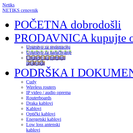
Netiks
NETIKS cenovnik
POČETNA
dobrodošli
PRODAVNICA
kupujte 
Uputstvo za registraciju
Uputstvo za naručivanje
Uputstvo za pretragu
proizvoda
PODRŠKA I DOKUME
Cudy
Wireless routers
IP video / audio oprema
Routerboards
Draka kablovi
Kablovi
Optički kablovi
Energetski kablovi
Low loss antenski
kablovi