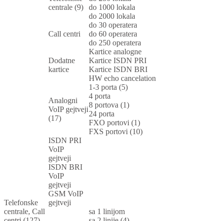
centrale (9)
do 1000 lokala
do 2000 lokala
do 30 operatera
Call centri
do 60 operatera
do 250 operatera
Kartice analogne
Dodatne
Kartice ISDN PRI
kartice
Kartice ISDN BRI
HW echo cancelation
1-3 porta (5)
4 porta
Analogni
8 portova (1)
VoIP gejtveji
24 porta
(17)
FXO portovi (1)
FXS portovi (10)
ISDN PRI
VoIP
gejtveji
ISDN BRI
VoIP
gejtveji
GSM VoIP
Telefonske
gejtveji
centrale, Call
sa 1 linijom
centri (127)
sa 2 linije (4)