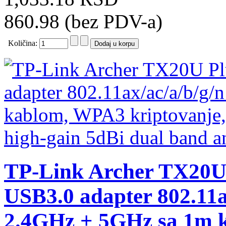
860.98 (bez PDV-a)
Količina:
TP-Link Archer TX20U
USB3.0 adapter 802.11a
2.4GHz + 5GHz sa 1m k