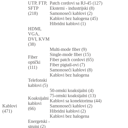
UTP, FTP,
Patch cordovi sa RJ-45 (127)
SFTP
Eksterni - industrijski (8)
(218)
Samonoseći kablovi (2)
Kablovi bez halogena (45)
Hibridni kablovi (1)
HDMI,
VGA,
DVI, KVM
(38)
Multi-mode fiber (9)
Single-mode fiber (15)
Fiber
Fiber patch cordovi (65)
optički
Fiber pigtail-ovi (7)
(111)
Samonoseći kablovi (8)
Kablovi bez halogena
Telefonski
kablovi (5)
50-omski koaksijalni (4)
75-omski koaksijalni (13)
Koaksijalni
Kablovi sa konektorima (44)
kablovi
Kablovi
Samonoseći kablovi (2)
(66)
(471)
Hibridni kablovi (2)
Kablovi bez halogena
Energetski -
strujni (2)