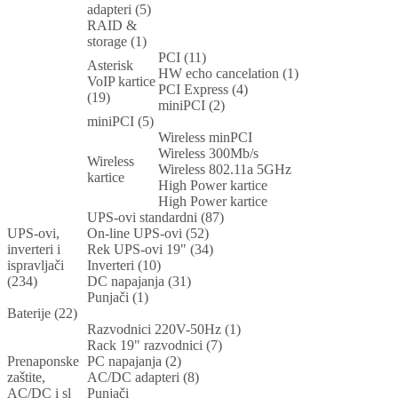
adapteri (5)
RAID &
storage (1)
PCI (11)
Asterisk
HW echo cancelation (1)
VoIP kartice
PCI Express (4)
(19)
miniPCI (2)
miniPCI (5)
Wireless minPCI
Wireless 300Mb/s
Wireless
Wireless 802.11a 5GHz
kartice
High Power kartice
High Power kartice
UPS-ovi standardni (87)
UPS-ovi,
On-line UPS-ovi (52)
inverteri i
Rek UPS-ovi 19" (34)
ispravljači
Inverteri (10)
(234)
DC napajanja (31)
Punjači (1)
Baterije (22)
Razvodnici 220V-50Hz (1)
Rack 19" razvodnici (7)
Prenaponske
PC napajanja (2)
zaštite,
AC/DC adapteri (8)
AC/DC i sl
Punjači