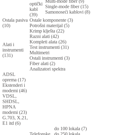
Multi-mode fiber (9)
optički
Single-mode fiber (15)
kabl
Samonoseći kablovi (8)
(39)
Ostala pasiva
Ostale komponente (3)
(10)
Potrošni materijal (5)
Krimp klješta (22)
Razni alati (42)
Kompleti alata (26)
Alati i
Test instrumenti (31)
instrumenti
Multimetri
(131)
Ostali instrumenti (3)
Fiber alati (2)
Analizatori spektra
ADSL
oprema (17)
Ekstenderi i
modemi (46)
VDSL,
SHDSL,
HPNA
modemi (23)
G.703, X.21,
E1 itd (6)
do 100 lokala (7)
Telefonske
do 250 lokala