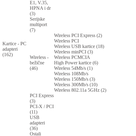
E1, V.35,
HPNA i dr
(3)
Serijske
multiport
(7)
Wireless PCI Express (2)
Wireless PCI
Kartice - PC
Wireless USB kartice (18)
adapteri
Wireless minPCI (3)
(162)
Wireless -
Wireless PCMCIA
bežične
High Power kartice (6)
(46)
Wireless 54Mb/s (1)
Wireless 108Mb/s
Wireless 150Mb/s (3)
Wireless 300Mb/s (10)
Wireless 802.11a 5GHz (2)
PCI Express
(3)
PCI-X / PCI
(11)
USB
adapteri
(36)
Ostali