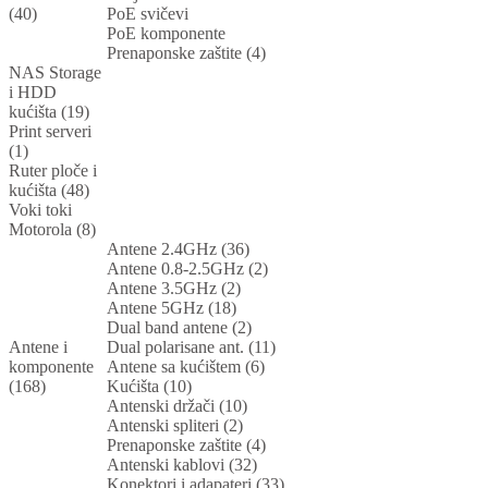
(40)
PoE svičevi
PoE komponente
Prenaponske zaštite (4)
NAS Storage
i HDD
kućišta (19)
Print serveri
(1)
Ruter ploče i
kućišta (48)
Voki toki
Motorola (8)
Antene 2.4GHz (36)
Antene 0.8-2.5GHz (2)
Antene 3.5GHz (2)
Antene 5GHz (18)
Dual band antene (2)
Antene i
Dual polarisane ant. (11)
komponente
Antene sa kućištem (6)
(168)
Kućišta (10)
Antenski držači (10)
Antenski spliteri (2)
Prenaponske zaštite (4)
Antenski kablovi (32)
Konektori i adapateri (33)