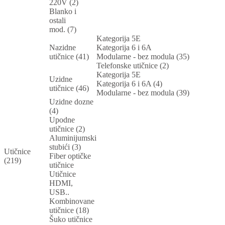
220V (2)
Blanko i
ostali
mod. (7)
Kategorija 5E
Nazidne
Kategorija 6 i 6A
utičnice (41)
Modularne - bez modula (35)
Telefonske utičnice (2)
Kategorija 5E
Uzidne
Kategorija 6 i 6A (4)
utičnice (46)
Modularne - bez modula (39)
Uzidne dozne
(4)
Upodne
utičnice (2)
Aluminijumski
stubići (3)
Utičnice
Fiber optičke
(219)
utičnice
Utičnice
HDMI,
USB..
Kombinovane
utičnice (18)
Šuko utičnice