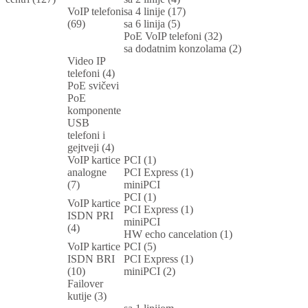
VoIP telefoni
sa 4 linije (17)
(69)
sa 6 linija (5)
PoE VoIP telefoni (32)
sa dodatnim konzolama (2)
Video IP
telefoni (4)
PoE svičevi
PoE
komponente
USB
telefoni i
gejtveji (4)
VoIP kartice
PCI (1)
analogne
PCI Express (1)
(7)
miniPCI
PCI (1)
VoIP kartice
PCI Express (1)
ISDN PRI
miniPCI
(4)
HW echo cancelation (1)
VoIP kartice
PCI (5)
ISDN BRI
PCI Express (1)
(10)
miniPCI (2)
Failover
kutije (3)