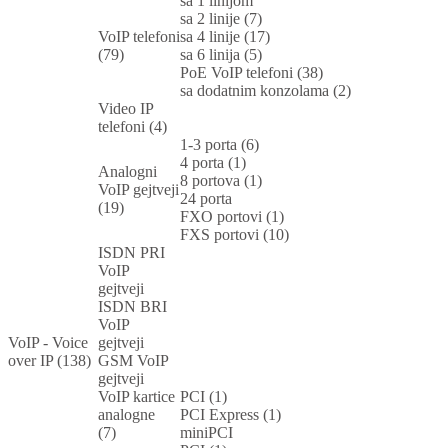
sa 1 linijom
sa 2 linije (7)
VoIP telefoni
sa 4 linije (17)
(79)
sa 6 linija (5)
PoE VoIP telefoni (38)
sa dodatnim konzolama (2)
Video IP
telefoni (4)
1-3 porta (6)
4 porta (1)
Analogni
8 portova (1)
VoIP gejtveji
24 porta
(19)
FXO portovi (1)
FXS portovi (10)
ISDN PRI
VoIP
gejtveji
ISDN BRI
VoIP
VoIP - Voice
gejtveji
over IP (138)
GSM VoIP
gejtveji
VoIP kartice
PCI (1)
analogne
PCI Express (1)
(7)
miniPCI