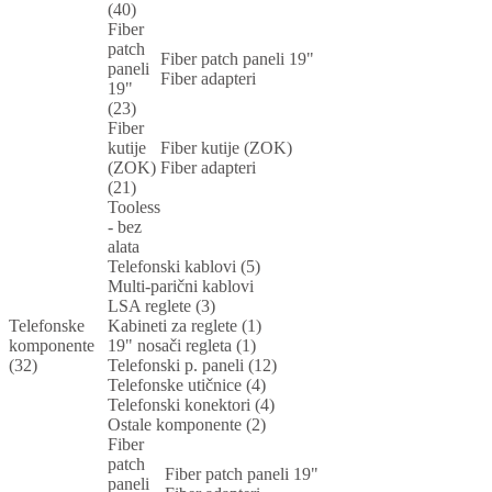
(40)
Fiber
patch
Fiber patch paneli 19"
paneli
Fiber adapteri
19"
(23)
Fiber
kutije
Fiber kutije (ZOK)
(ZOK)
Fiber adapteri
(21)
Tooless
- bez
alata
Telefonski kablovi (5)
Multi-parični kablovi
LSA reglete (3)
Telefonske
Kabineti za reglete (1)
komponente
19" nosači regleta (1)
(32)
Telefonski p. paneli (12)
Telefonske utičnice (4)
Telefonski konektori (4)
Ostale komponente (2)
Fiber
patch
Fiber patch paneli 19"
paneli