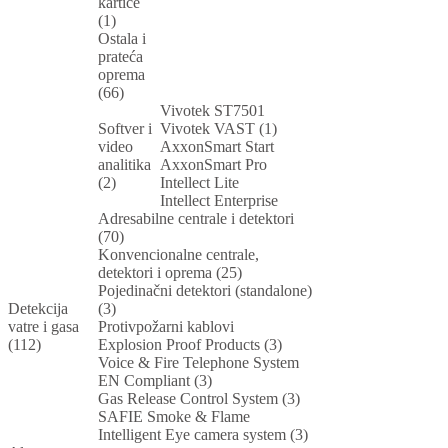
kartice
(1)
Ostala i
prateća
oprema
(66)
Vivotek ST7501
Softver i
Vivotek VAST (1)
video
AxxonSmart Start
analitika
AxxonSmart Pro
(2)
Intellect Lite
Intellect Enterprise
Adresabilne centrale i detektori
(70)
Konvencionalne centrale,
detektori i oprema (25)
Pojedinačni detektori (standalone)
Detekcija
(3)
vatre i gasa
Protivpožarni kablovi
(112)
Explosion Proof Products (3)
Voice & Fire Telephone System
EN Compliant (3)
Gas Release Control System (3)
SAFIE Smoke & Flame
Intelligent Eye camera system (3)