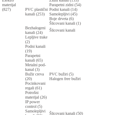
Elektro
Zidni kanali (133)
materijal
Parapetni zidni (54)
(827)
PVC plastični
Podni kanali (14)
kanali (253)
Samolepljivi (45)
Boje drveta (6)
Šlicovani kanali (1)
Bezhalogeni
Šlicovani kanali
kanali (24)
Lepljive trake
(2)
Podni kanali
(19)
Parapetni
kanali (65)
Metalni pod-
kanal (3)
Bužir creva
PVC bužiri (5)
(20)
Halogen free bužiri
Pocinkovani
regali (61)
Potrošni
materijal (26)
IP power
control (5)
Samolepljivi
Šlicovani kanali (50)