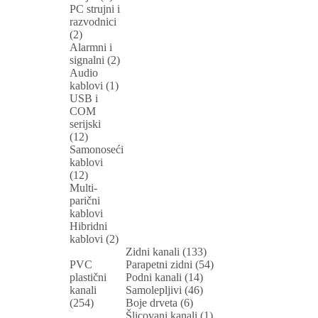
PC strujni i
razvodnici
(2)
Alarmni i
signalni (2)
Audio
kablovi (1)
USB i
COM
serijski
(12)
Samonoseći
kablovi
(12)
Multi-
parični
kablovi
Hibridni
kablovi (2)
Zidni kanali (133)
PVC
Parapetni zidni (54)
plastični
Podni kanali (14)
kanali
Samolepljivi (46)
(254)
Boje drveta (6)
Šlicovani kanali (1)