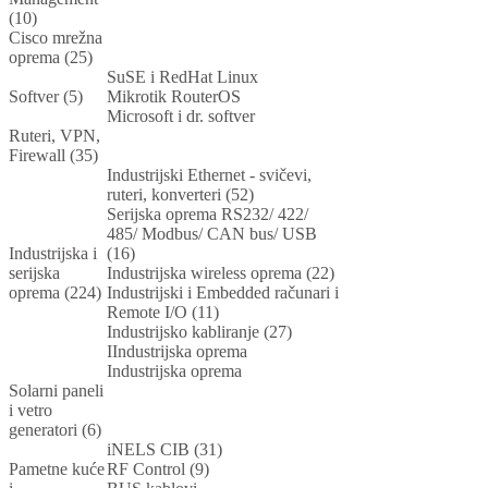
(10)
Cisco mrežna
oprema (25)
SuSE i RedHat Linux
Softver (5)
Mikrotik RouterOS
Microsoft i dr. softver
Ruteri, VPN,
Firewall (35)
Industrijski Ethernet - svičevi,
ruteri, konverteri (52)
Serijska oprema RS232/ 422/
485/ Modbus/ CAN bus/ USB
Industrijska i
(16)
serijska
Industrijska wireless oprema (22)
oprema (224)
Industrijski i Embedded računari i
Remote I/O (11)
Industrijsko kabliranje (27)
IIndustrijska oprema
Industrijska oprema
Solarni paneli
i vetro
generatori (6)
iNELS CIB (31)
Pametne kuće
RF Control (9)