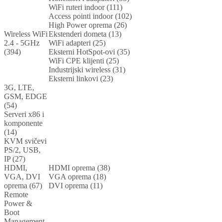
WiFi ruteri indoor (111)
Access pointi indoor (102)
High Power oprema (26)
Wireless WiFi
Ekstenderi dometa (13)
2.4 - 5GHz
WiFi adapteri (25)
(394)
Eksterni HotSpot-ovi (35)
WiFi CPE klijenti (25)
Industrijski wireless (31)
Eksterni linkovi (23)
3G, LTE,
GSM, EDGE
(54)
Serveri x86 i
komponente
(14)
KVM svičevi
PS/2, USB,
IP (27)
HDMI,
HDMI oprema (38)
VGA, DVI
VGA oprema (18)
oprema (67)
DVI oprema (11)
Remote
Power &
Boot
Management