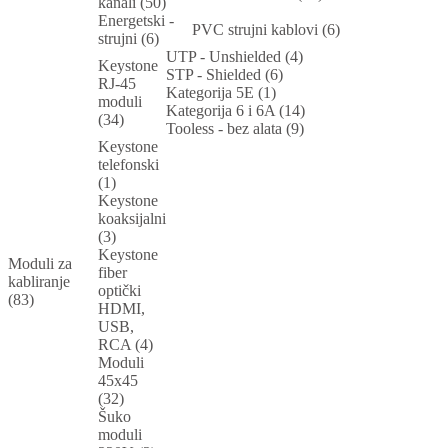
kanali (50)
Energetski -
PVC strujni kablovi (6)
strujni (6)
UTP - Unshielded (4)
Keystone
STP - Shielded (6)
RJ-45
Kategorija 5E (1)
moduli
Kategorija 6 i 6A (14)
(34)
Tooless - bez alata (9)
Keystone
telefonski
(1)
Keystone
koaksijalni
(3)
Keystone
Moduli za
fiber
kabliranje
optički
(83)
HDMI,
USB,
RCA (4)
Moduli
45x45
(32)
Šuko
moduli