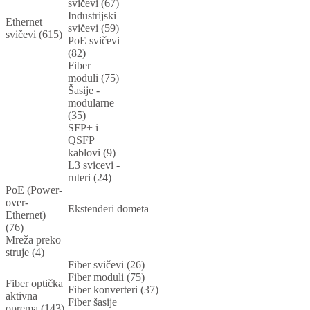
svičevi (67)
Industrijski
Ethernet
svičevi (59)
svičevi (615)
PoE svičevi
(82)
Fiber
moduli (75)
Šasije -
modularne
(35)
SFP+ i
QSFP+
kablovi (9)
L3 svicevi -
ruteri (24)
PoE (Power-
over-
Ekstenderi dometa
Ethernet)
(76)
Mreža preko
struje (4)
Fiber svičevi (26)
Fiber moduli (75)
Fiber optička
Fiber konverteri (37)
aktivna
Fiber šasije
oprema (143)