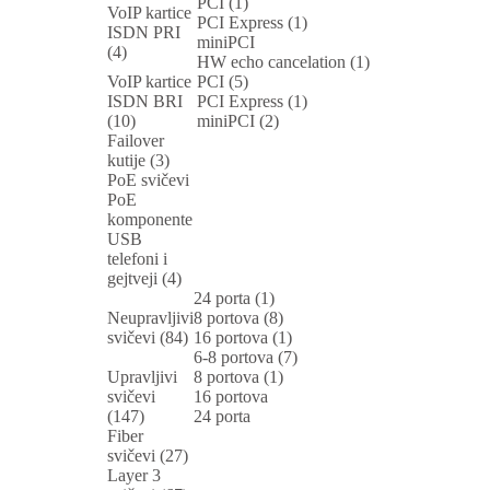
PCI (1)
VoIP kartice
PCI Express (1)
ISDN PRI
miniPCI
(4)
HW echo cancelation (1)
VoIP kartice
PCI (5)
ISDN BRI
PCI Express (1)
(10)
miniPCI (2)
Failover
kutije (3)
PoE svičevi
PoE
komponente
USB
telefoni i
gejtveji (4)
24 porta (1)
Neupravljivi
8 portova (8)
svičevi (84)
16 portova (1)
6-8 portova (7)
Upravljivi
8 portova (1)
svičevi
16 portova
(147)
24 porta
Fiber
svičevi (27)
Layer 3