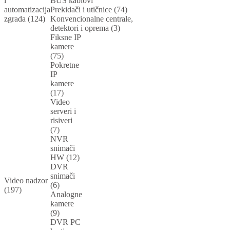
i
BUS kablovi
automatizacija
Prekidači i utičnice (74)
zgrada (124)
Konvencionalne centrale,
detektori i oprema (3)
Fiksne IP
kamere
(75)
Pokretne
IP
kamere
(17)
Video
serveri i
risiveri
(7)
NVR
snimači
HW (12)
DVR
snimači
Video nadzor
(6)
(197)
Analogne
kamere
(9)
DVR PC