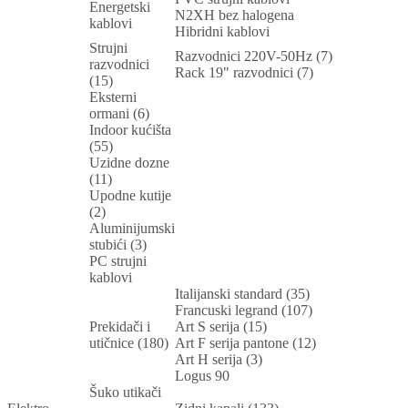
Energetski
N2XH bez halogena
kablovi
Hibridni kablovi
Strujni
Razvodnici 220V-50Hz (7)
razvodnici
Rack 19" razvodnici (7)
(15)
Eksterni
ormani (6)
Indoor kućišta
(55)
Uzidne dozne
(11)
Upodne kutije
(2)
Aluminijumski
stubići (3)
PC strujni
kablovi
Italijanski standard (35)
Francuski legrand (107)
Prekidači i
Art S serija (15)
utičnice (180)
Art F serija pantone (12)
Art H serija (3)
Logus 90
Šuko utikači