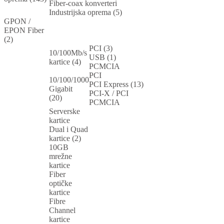
Fiber-coax konverteri
Industrijska oprema (5)
GPON /
EPON Fiber
(2)
PCI (3)
10/100Mb/s
USB (1)
kartice (4)
PCMCIA
PCI
10/100/1000
PCI Express (13)
Gigabit
PCI-X / PCI
(20)
PCMCIA
Serverske
kartice
Dual i Quad
kartice (2)
10GB
mrežne
kartice
Fiber
optičke
kartice
Fibre
Channel
kartice