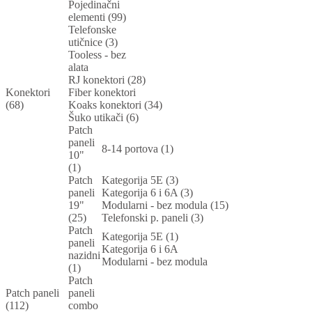
Pojedinačni
elementi (99)
Telefonske
utičnice (3)
Tooless - bez
alata
RJ konektori (28)
Konektori
Fiber konektori
(68)
Koaks konektori (34)
Šuko utikači (6)
Patch
paneli
8-14 portova (1)
10"
(1)
Patch
Kategorija 5E (3)
paneli
Kategorija 6 i 6A (3)
19"
Modularni - bez modula (15)
(25)
Telefonski p. paneli (3)
Patch
Kategorija 5E (1)
paneli
Kategorija 6 i 6A
nazidni
Modularni - bez modula
(1)
Patch
Patch paneli
paneli
(112)
combo