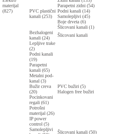
Elektro
Zidni kanali (133)
materijal
Parapetni zidni (54)
(827)
PVC plastični
Podni kanali (14)
kanali (253)
Samolepljivi (45)
Boje drveta (6)
Šlicovani kanali (1)
Bezhalogeni
Šlicovani kanali
kanali (24)
Lepljive trake
(2)
Podni kanali
(19)
Parapetni
kanali (65)
Metalni pod-
kanal (3)
Bužir creva
PVC bužiri (5)
(20)
Halogen free bužiri
Pocinkovani
regali (61)
Potrošni
materijal (26)
IP power
control (5)
Samolepljivi
Šlicovani kanali (50)