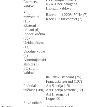
Energetski
N2XH bez halogena
kablovi
Hibridni kablovi
Strujni
Razvodnici 220V-50Hz (7)
razvodnici
Rack 19" razvodnici (7)
(15)
Eksterni
ormani (6)
Indoor kućišta
(55)
Uzidne dozne
(11)
Upodne kutije
(2)
Aluminijumski
stubići (3)
PC strujni
kablovi
Italijanski standard (35)
Francuski legrand (107)
Prekidači i
Art S serija (15)
utičnice (180)
Art F serija pantone (12)
Art H serija (3)
Logus 90
Šuko utikači