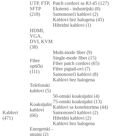
UTP, FTP,
Patch cordovi sa RJ-45 (127)
SFTP
Eksterni - industrijski (8)
(218)
Samonoseći kablovi (2)
Kablovi bez halogena (45)
Hibridni kablovi (1)
HDMI,
VGA,
DVI, KVM
(38)
Multi-mode fiber (9)
Single-mode fiber (15)
Fiber
Fiber patch cordovi (65)
optički
Fiber pigtail-ovi (7)
(111)
Samonoseći kablovi (8)
Kablovi bez halogena
Telefonski
kablovi (5)
50-omski koaksijalni (4)
75-omski koaksijalni (13)
Koaksijalni
Kablovi sa konektorima (44)
kablovi
Kablovi
Samonoseći kablovi (2)
(66)
(471)
Hibridni kablovi (2)
Kablovi bez halogena
Energetski -
strujni (2)