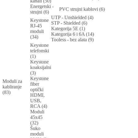
kanali (50)
Energetski -
PVC strujni kablovi (6)
strujni (6)
UTP - Unshielded (4)
Keystone
STP - Shielded (6)
RJ-45
Kategorija 5E (1)
moduli
Kategorija 6 i 6A (14)
(34)
Tooless - bez alata (9)
Keystone
telefonski
(1)
Keystone
koaksijalni
(3)
Keystone
Moduli za
fiber
kabliranje
optički
(83)
HDMI,
USB,
RCA (4)
Moduli
45x45
(32)
Šuko
moduli