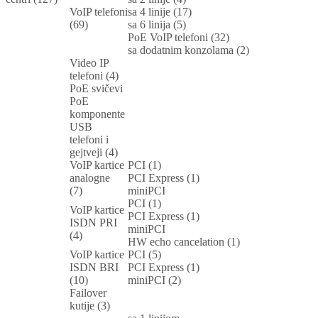
VoIP telefoni
sa 4 linije (17)
(69)
sa 6 linija (5)
PoE VoIP telefoni (32)
sa dodatnim konzolama (2)
Video IP
telefoni (4)
PoE svičevi
PoE
komponente
USB
telefoni i
gejtveji (4)
VoIP kartice
PCI (1)
analogne
PCI Express (1)
(7)
miniPCI
PCI (1)
VoIP kartice
PCI Express (1)
ISDN PRI
miniPCI
(4)
HW echo cancelation (1)
VoIP kartice
PCI (5)
ISDN BRI
PCI Express (1)
(10)
miniPCI (2)
Failover
kutije (3)