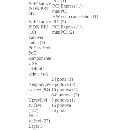
PCI (1)
VoIP kartice
PCI Express (1)
ISDN PRI
miniPCI
(4)
HW echo cancelation (1)
VoIP kartice
PCI (5)
ISDN BRI
PCI Express (1)
(10)
miniPCI (2)
Failover
kutije (3)
PoE svičevi
PoE
komponente
USB
telefoni i
gejtveji (4)
24 porta (1)
Neupravljivi
8 portova (8)
svičevi (84)
16 portova (1)
6-8 portova (7)
Upravljivi
8 portova (1)
svičevi
16 portova
(147)
24 porta
Fiber
svičevi (27)
Layer 3