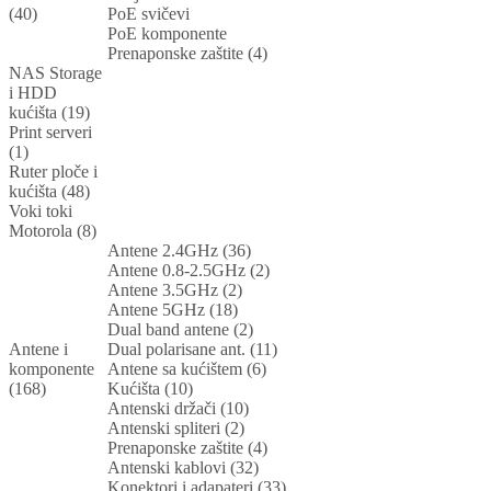
(40)
PoE svičevi
PoE komponente
Prenaponske zaštite (4)
NAS Storage
i HDD
kućišta (19)
Print serveri
(1)
Ruter ploče i
kućišta (48)
Voki toki
Motorola (8)
Antene 2.4GHz (36)
Antene 0.8-2.5GHz (2)
Antene 3.5GHz (2)
Antene 5GHz (18)
Dual band antene (2)
Antene i
Dual polarisane ant. (11)
komponente
Antene sa kućištem (6)
(168)
Kućišta (10)
Antenski držači (10)
Antenski spliteri (2)
Prenaponske zaštite (4)
Antenski kablovi (32)
Konektori i adapateri (33)