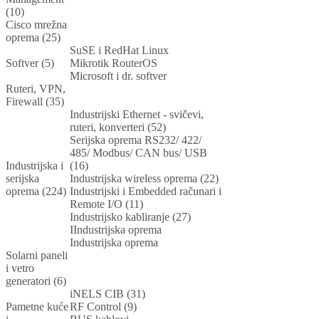
(10)
Cisco mrežna
oprema (25)
SuSE i RedHat Linux
Softver (5)
Mikrotik RouterOS
Microsoft i dr. softver
Ruteri, VPN,
Firewall (35)
Industrijski Ethernet - svičevi,
ruteri, konverteri (52)
Serijska oprema RS232/ 422/
485/ Modbus/ CAN bus/ USB
Industrijska i
(16)
serijska
Industrijska wireless oprema (22)
oprema (224)
Industrijski i Embedded računari i
Remote I/O (11)
Industrijsko kabliranje (27)
IIndustrijska oprema
Industrijska oprema
Solarni paneli
i vetro
generatori (6)
iNELS CIB (31)
Pametne kuće
RF Control (9)