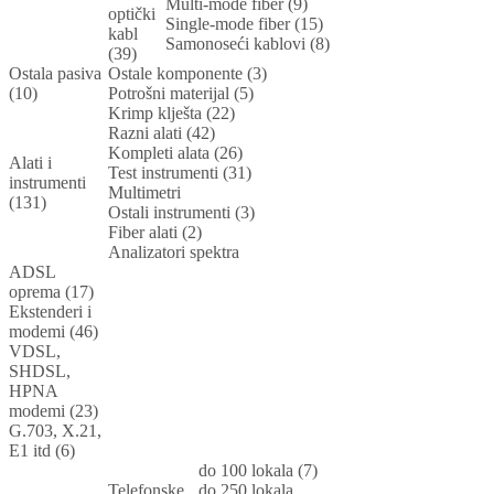
Multi-mode fiber (9)
optički
Single-mode fiber (15)
kabl
Samonoseći kablovi (8)
(39)
Ostala pasiva
Ostale komponente (3)
(10)
Potrošni materijal (5)
Krimp klješta (22)
Razni alati (42)
Kompleti alata (26)
Alati i
Test instrumenti (31)
instrumenti
Multimetri
(131)
Ostali instrumenti (3)
Fiber alati (2)
Analizatori spektra
ADSL
oprema (17)
Ekstenderi i
modemi (46)
VDSL,
SHDSL,
HPNA
modemi (23)
G.703, X.21,
E1 itd (6)
do 100 lokala (7)
Telefonske
do 250 lokala