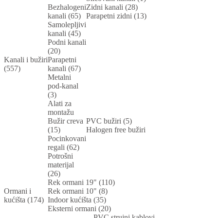
Bezhalogeni
Zidni kanali (28)
kanali (65)
Parapetni zidni (13)
Samolepljivi
kanali (45)
Podni kanali
(20)
Kanali i bužiri
Parapetni
(557)
kanali (67)
Metalni
pod-kanal
(3)
Alati za
montažu
Bužir creva
PVC bužiri (5)
(15)
Halogen free bužiri
Pocinkovani
regali (62)
Potrošni
materijal
(26)
Rek ormani 19" (110)
Ormani i
Rek ormani 10" (8)
kućišta (174)
Indoor kućišta (35)
Eksterni ormani (20)
PVC strujni kablovi