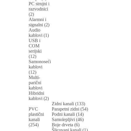
PC strujni i
razvodnici
(2)
Alarmni i
signalni (2)
Audio
kablovi (1)
USB i
COM
serijski
(12)
Samonoseći
kablovi
(12)
Multi-
parični
kablovi
Hibridni
kablovi (2)
Zidni kanali (133)
PVC
Parapetni zidni (54)
plastični
Podni kanali (14)
kanali
Samolepljivi (46)
(254)
Boje drveta (6)
Šlicovani kanali (1)