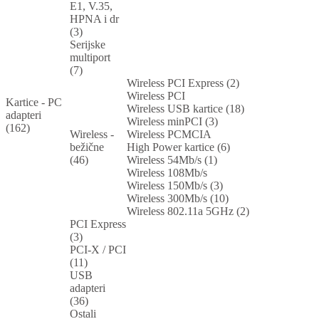
E1, V.35,
HPNA i dr
(3)
Serijske
multiport
(7)
Wireless PCI Express (2)
Wireless PCI
Kartice - PC
Wireless USB kartice (18)
adapteri
Wireless minPCI (3)
(162)
Wireless -
Wireless PCMCIA
bežične
High Power kartice (6)
(46)
Wireless 54Mb/s (1)
Wireless 108Mb/s
Wireless 150Mb/s (3)
Wireless 300Mb/s (10)
Wireless 802.11a 5GHz (2)
PCI Express
(3)
PCI-X / PCI
(11)
USB
adapteri
(36)
Ostali