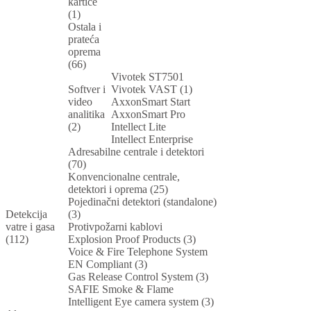
kartice
(1)
Ostala i
prateća
oprema
(66)
Vivotek ST7501
Softver i
Vivotek VAST (1)
video
AxxonSmart Start
analitika
AxxonSmart Pro
(2)
Intellect Lite
Intellect Enterprise
Adresabilne centrale i detektori
(70)
Konvencionalne centrale,
detektori i oprema (25)
Pojedinačni detektori (standalone)
Detekcija
(3)
vatre i gasa
Protivpožarni kablovi
(112)
Explosion Proof Products (3)
Voice & Fire Telephone System
EN Compliant (3)
Gas Release Control System (3)
SAFIE Smoke & Flame
Intelligent Eye camera system (3)