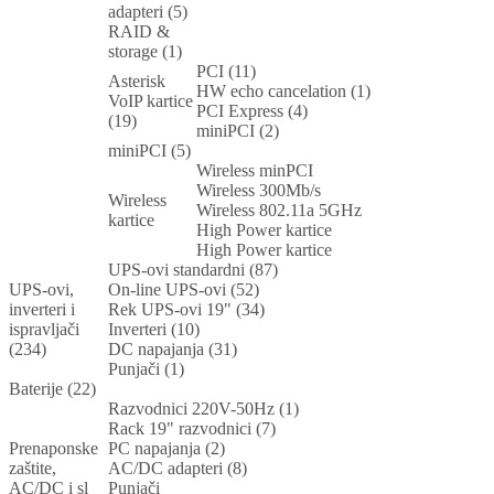
adapteri (5)
RAID &
storage (1)
PCI (11)
Asterisk
HW echo cancelation (1)
VoIP kartice
PCI Express (4)
(19)
miniPCI (2)
miniPCI (5)
Wireless minPCI
Wireless 300Mb/s
Wireless
Wireless 802.11a 5GHz
kartice
High Power kartice
High Power kartice
UPS-ovi standardni (87)
UPS-ovi,
On-line UPS-ovi (52)
inverteri i
Rek UPS-ovi 19" (34)
ispravljači
Inverteri (10)
(234)
DC napajanja (31)
Punjači (1)
Baterije (22)
Razvodnici 220V-50Hz (1)
Rack 19" razvodnici (7)
Prenaponske
PC napajanja (2)
zaštite,
AC/DC adapteri (8)
AC/DC i sl
Punjači