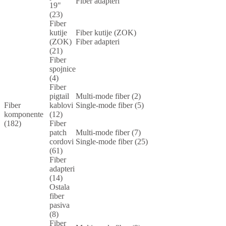
Fiber adapteri
19"
(23)
Fiber
kutije
Fiber kutije (ZOK)
(ZOK)
Fiber adapteri
(21)
Fiber
spojnice
(4)
Fiber
pigtail
Multi-mode fiber (2)
Fiber
kablovi
Single-mode fiber (5)
komponente
(12)
(182)
Fiber
patch
Multi-mode fiber (7)
cordovi
Single-mode fiber (25)
(61)
Fiber
adapteri
(14)
Ostala
fiber
pasiva
(8)
Fiber