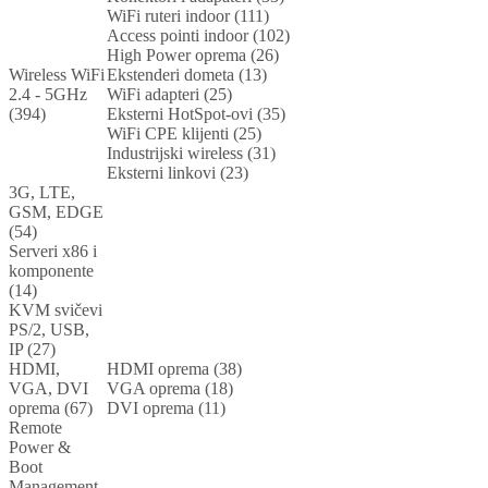
WiFi ruteri indoor (111)
Access pointi indoor (102)
High Power oprema (26)
Wireless WiFi
Ekstenderi dometa (13)
2.4 - 5GHz
WiFi adapteri (25)
(394)
Eksterni HotSpot-ovi (35)
WiFi CPE klijenti (25)
Industrijski wireless (31)
Eksterni linkovi (23)
3G, LTE,
GSM, EDGE
(54)
Serveri x86 i
komponente
(14)
KVM svičevi
PS/2, USB,
IP (27)
HDMI,
HDMI oprema (38)
VGA, DVI
VGA oprema (18)
oprema (67)
DVI oprema (11)
Remote
Power &
Boot
Management