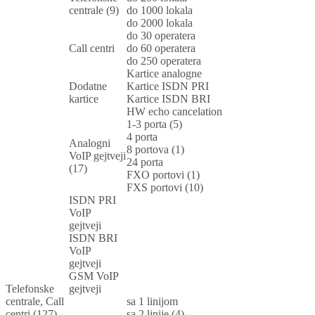
centrale (9)
do 1000 lokala
do 2000 lokala
do 30 operatera
Call centri
do 60 operatera
do 250 operatera
Kartice analogne
Dodatne
Kartice ISDN PRI
kartice
Kartice ISDN BRI
HW echo cancelation
1-3 porta (5)
4 porta
Analogni
8 portova (1)
VoIP gejtveji
24 porta
(17)
FXO portovi (1)
FXS portovi (10)
ISDN PRI
VoIP
gejtveji
ISDN BRI
VoIP
gejtveji
GSM VoIP
Telefonske
gejtveji
centrale, Call
sa 1 linijom
centri (127)
sa 2 linije (4)