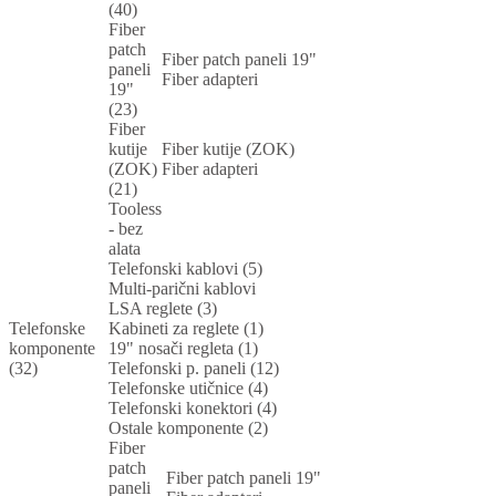
(40)
Fiber
patch
Fiber patch paneli 19"
paneli
Fiber adapteri
19"
(23)
Fiber
kutije
Fiber kutije (ZOK)
(ZOK)
Fiber adapteri
(21)
Tooless
- bez
alata
Telefonski kablovi (5)
Multi-parični kablovi
LSA reglete (3)
Telefonske
Kabineti za reglete (1)
komponente
19" nosači regleta (1)
(32)
Telefonski p. paneli (12)
Telefonske utičnice (4)
Telefonski konektori (4)
Ostale komponente (2)
Fiber
patch
Fiber patch paneli 19"
paneli