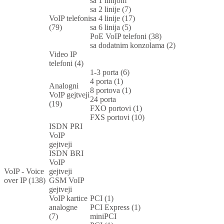
sa 1 linijom
sa 2 linije (7)
VoIP telefoni
sa 4 linije (17)
(79)
sa 6 linija (5)
PoE VoIP telefoni (38)
sa dodatnim konzolama (2)
Video IP
telefoni (4)
1-3 porta (6)
4 porta (1)
Analogni
8 portova (1)
VoIP gejtveji
24 porta
(19)
FXO portovi (1)
FXS portovi (10)
ISDN PRI
VoIP
gejtveji
ISDN BRI
VoIP
VoIP - Voice
gejtveji
over IP (138)
GSM VoIP
gejtveji
VoIP kartice
PCI (1)
analogne
PCI Express (1)
(7)
miniPCI