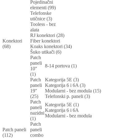
Pojedinačni
elementi (99)
Telefonske
utičnice (3)
Tooless - bez
alata
RJ konektori (28)
Konektori
Fiber konektori
(68)
Koaks konektori (34)
Šuko utikači (6)
Patch
paneli
8-14 portova (1)
10"
(1)
Patch
Kategorija 5E (3)
paneli
Kategorija 6 i 6A (3)
19"
Modularni - bez modula (15)
(25)
Telefonski p. paneli (3)
Patch
Kategorija 5E (1)
paneli
Kategorija 6 i 6A
nazidni
Modularni - bez modula
(1)
Patch
Patch paneli
paneli
(112)
combo