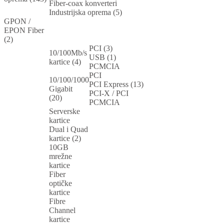
Fiber-coax konverteri
Industrijska oprema (5)
GPON /
EPON Fiber
(2)
PCI (3)
10/100Mb/s
USB (1)
kartice (4)
PCMCIA
PCI
10/100/1000
PCI Express (13)
Gigabit
PCI-X / PCI
(20)
PCMCIA
Serverske
kartice
Dual i Quad
kartice (2)
10GB
mrežne
kartice
Fiber
optičke
kartice
Fibre
Channel
kartice