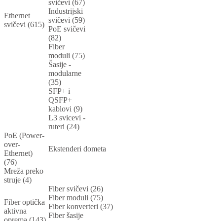
svičevi (67)
Industrijski
Ethernet
svičevi (59)
svičevi (615)
PoE svičevi
(82)
Fiber
moduli (75)
Šasije -
modularne
(35)
SFP+ i
QSFP+
kablovi (9)
L3 svicevi -
ruteri (24)
PoE (Power-
over-
Ekstenderi dometa
Ethernet)
(76)
Mreža preko
struje (4)
Fiber svičevi (26)
Fiber moduli (75)
Fiber optička
Fiber konverteri (37)
aktivna
Fiber šasije
oprema (143)