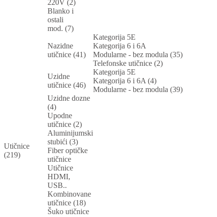
220V (2)
Blanko i
ostali
mod. (7)
Kategorija 5E
Nazidne
Kategorija 6 i 6A
utičnice (41)
Modularne - bez modula (35)
Telefonske utičnice (2)
Kategorija 5E
Uzidne
Kategorija 6 i 6A (4)
utičnice (46)
Modularne - bez modula (39)
Uzidne dozne
(4)
Upodne
utičnice (2)
Aluminijumski
stubići (3)
Utičnice
Fiber optičke
(219)
utičnice
Utičnice
HDMI,
USB..
Kombinovane
utičnice (18)
Šuko utičnice