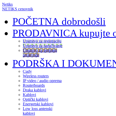
Netiks
NETIKS cenovnik
POČETNA
dobrodošli
PRODAVNICA
kupujte 
Uputstvo za registraciju
Uputstvo za naručivanje
Uputstvo za pretragu
proizvoda
PODRŠKA I DOKUME
Cudy
Wireless routers
IP video / audio oprema
Routerboards
Draka kablovi
Kablovi
Optički kablovi
Energetski kablovi
Low loss antenski
kablovi