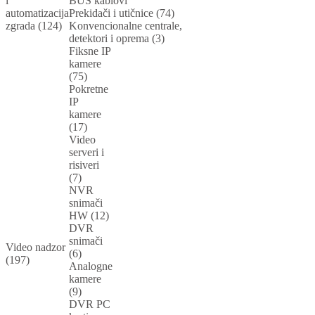
i
BUS kablovi
automatizacija
Prekidači i utičnice (74)
zgrada (124)
Konvencionalne centrale,
detektori i oprema (3)
Fiksne IP
kamere
(75)
Pokretne
IP
kamere
(17)
Video
serveri i
risiveri
(7)
NVR
snimači
HW (12)
DVR
snimači
Video nadzor
(6)
(197)
Analogne
kamere
(9)
DVR PC