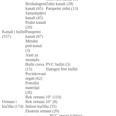
Bezhalogeni
Zidni kanali (28)
kanali (65)
Parapetni zidni (13)
Samolepljivi
kanali (45)
Podni kanali
(20)
Kanali i bužiri
Parapetni
(557)
kanali (67)
Metalni
pod-kanal
(3)
Alati za
montažu
Bužir creva
PVC bužiri (5)
(15)
Halogen free bužiri
Pocinkovani
regali (62)
Potrošni
materijal
(26)
Rek ormani 19" (110)
Ormani i
Rek ormani 10" (8)
kućišta (174)
Indoor kućišta (35)
Eksterni ormani (20)
PVC strujni kablovi