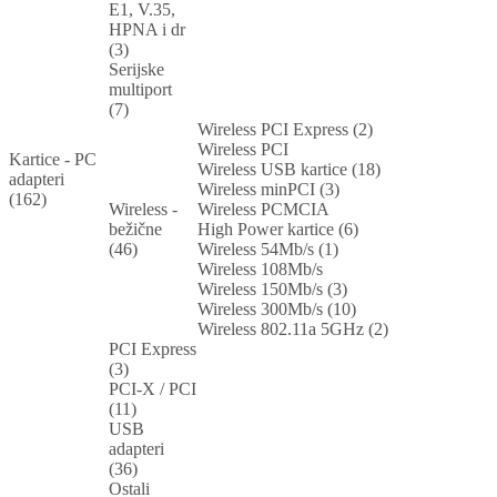
E1, V.35,
HPNA i dr
(3)
Serijske
multiport
(7)
Wireless PCI Express (2)
Wireless PCI
Kartice - PC
Wireless USB kartice (18)
adapteri
Wireless minPCI (3)
(162)
Wireless -
Wireless PCMCIA
bežične
High Power kartice (6)
(46)
Wireless 54Mb/s (1)
Wireless 108Mb/s
Wireless 150Mb/s (3)
Wireless 300Mb/s (10)
Wireless 802.11a 5GHz (2)
PCI Express
(3)
PCI-X / PCI
(11)
USB
adapteri
(36)
Ostali