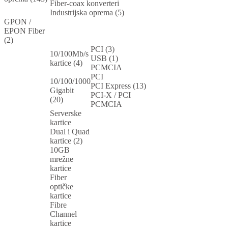
Fiber-coax konverteri
Industrijska oprema (5)
GPON /
EPON Fiber
(2)
PCI (3)
10/100Mb/s
USB (1)
kartice (4)
PCMCIA
PCI
10/100/1000
PCI Express (13)
Gigabit
PCI-X / PCI
(20)
PCMCIA
Serverske
kartice
Dual i Quad
kartice (2)
10GB
mrežne
kartice
Fiber
optičke
kartice
Fibre
Channel
kartice