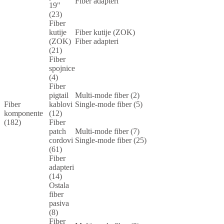
Fiber adapteri
19"
(23)
Fiber
kutije
Fiber kutije (ZOK)
(ZOK)
Fiber adapteri
(21)
Fiber
spojnice
(4)
Fiber
pigtail
Multi-mode fiber (2)
Fiber
kablovi
Single-mode fiber (5)
komponente
(12)
(182)
Fiber
patch
Multi-mode fiber (7)
cordovi
Single-mode fiber (25)
(61)
Fiber
adapteri
(14)
Ostala
fiber
pasiva
(8)
Fiber