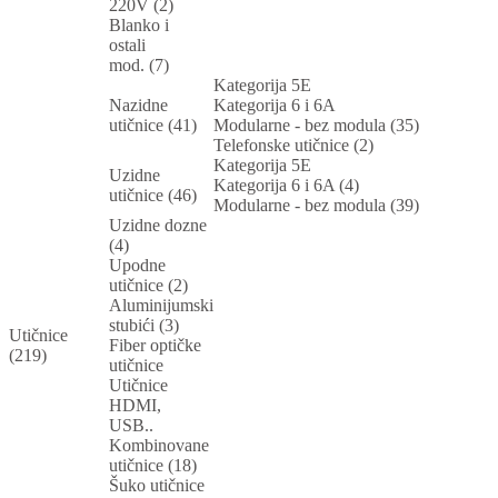
220V (2)
Blanko i
ostali
mod. (7)
Kategorija 5E
Nazidne
Kategorija 6 i 6A
utičnice (41)
Modularne - bez modula (35)
Telefonske utičnice (2)
Kategorija 5E
Uzidne
Kategorija 6 i 6A (4)
utičnice (46)
Modularne - bez modula (39)
Uzidne dozne
(4)
Upodne
utičnice (2)
Aluminijumski
stubići (3)
Utičnice
Fiber optičke
(219)
utičnice
Utičnice
HDMI,
USB..
Kombinovane
utičnice (18)
Šuko utičnice