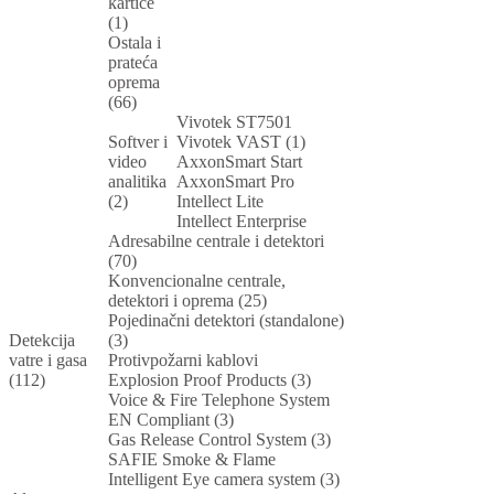
kartice
(1)
Ostala i
prateća
oprema
(66)
Vivotek ST7501
Softver i
Vivotek VAST (1)
video
AxxonSmart Start
analitika
AxxonSmart Pro
(2)
Intellect Lite
Intellect Enterprise
Adresabilne centrale i detektori
(70)
Konvencionalne centrale,
detektori i oprema (25)
Pojedinačni detektori (standalone)
Detekcija
(3)
vatre i gasa
Protivpožarni kablovi
(112)
Explosion Proof Products (3)
Voice & Fire Telephone System
EN Compliant (3)
Gas Release Control System (3)
SAFIE Smoke & Flame
Intelligent Eye camera system (3)