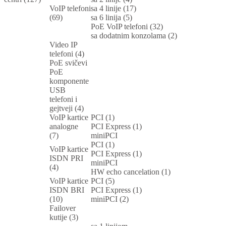
VoIP telefoni
sa 4 linije (17)
(69)
sa 6 linija (5)
PoE VoIP telefoni (32)
sa dodatnim konzolama (2)
Video IP
telefoni (4)
PoE svičevi
PoE
komponente
USB
telefoni i
gejtveji (4)
VoIP kartice
PCI (1)
analogne
PCI Express (1)
(7)
miniPCI
PCI (1)
VoIP kartice
PCI Express (1)
ISDN PRI
miniPCI
(4)
HW echo cancelation (1)
VoIP kartice
PCI (5)
ISDN BRI
PCI Express (1)
(10)
miniPCI (2)
Failover
kutije (3)