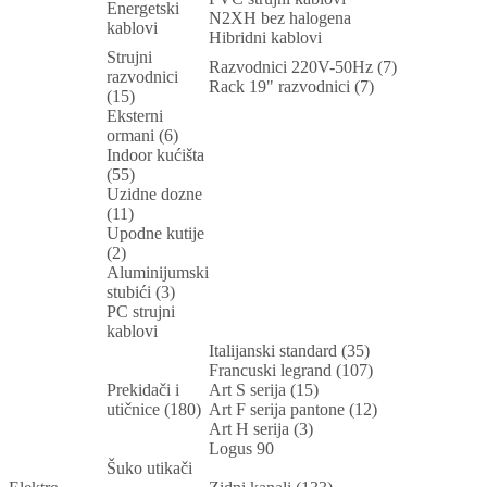
Energetski
N2XH bez halogena
kablovi
Hibridni kablovi
Strujni
Razvodnici 220V-50Hz (7)
razvodnici
Rack 19" razvodnici (7)
(15)
Eksterni
ormani (6)
Indoor kućišta
(55)
Uzidne dozne
(11)
Upodne kutije
(2)
Aluminijumski
stubići (3)
PC strujni
kablovi
Italijanski standard (35)
Francuski legrand (107)
Prekidači i
Art S serija (15)
utičnice (180)
Art F serija pantone (12)
Art H serija (3)
Logus 90
Šuko utikači