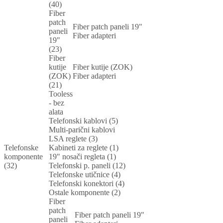
(40)
Fiber
patch
Fiber patch paneli 19"
paneli
Fiber adapteri
19"
(23)
Fiber
kutije
Fiber kutije (ZOK)
(ZOK)
Fiber adapteri
(21)
Tooless
- bez
alata
Telefonski kablovi (5)
Multi-parični kablovi
LSA reglete (3)
Telefonske
Kabineti za reglete (1)
komponente
19" nosači regleta (1)
(32)
Telefonski p. paneli (12)
Telefonske utičnice (4)
Telefonski konektori (4)
Ostale komponente (2)
Fiber
patch
Fiber patch paneli 19"
paneli