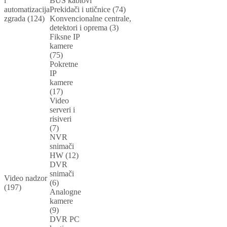
i
BUS kablovi
automatizacija
Prekidači i utičnice (74)
zgrada (124)
Konvencionalne centrale,
detektori i oprema (3)
Fiksne IP
kamere
(75)
Pokretne
IP
kamere
(17)
Video
serveri i
risiveri
(7)
NVR
snimači
HW (12)
DVR
snimači
Video nadzor
(6)
(197)
Analogne
kamere
(9)
DVR PC