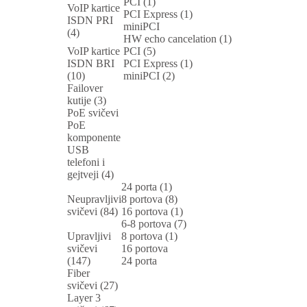
PCI (1)
VoIP kartice
PCI Express (1)
ISDN PRI
miniPCI
(4)
HW echo cancelation (1)
VoIP kartice
PCI (5)
ISDN BRI
PCI Express (1)
(10)
miniPCI (2)
Failover
kutije (3)
PoE svičevi
PoE
komponente
USB
telefoni i
gejtveji (4)
24 porta (1)
Neupravljivi
8 portova (8)
svičevi (84)
16 portova (1)
6-8 portova (7)
Upravljivi
8 portova (1)
svičevi
16 portova
(147)
24 porta
Fiber
svičevi (27)
Layer 3