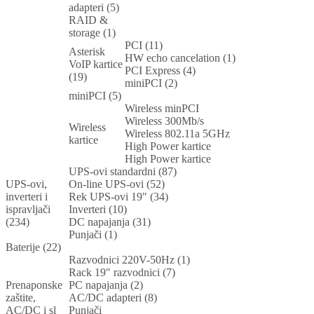
adapteri (5)
RAID &
storage (1)
PCI (11)
Asterisk
HW echo cancelation (1)
VoIP kartice
PCI Express (4)
(19)
miniPCI (2)
miniPCI (5)
Wireless minPCI
Wireless 300Mb/s
Wireless
Wireless 802.11a 5GHz
kartice
High Power kartice
High Power kartice
UPS-ovi standardni (87)
UPS-ovi,
On-line UPS-ovi (52)
inverteri i
Rek UPS-ovi 19" (34)
ispravljači
Inverteri (10)
(234)
DC napajanja (31)
Punjači (1)
Baterije (22)
Razvodnici 220V-50Hz (1)
Rack 19" razvodnici (7)
Prenaponske
PC napajanja (2)
zaštite,
AC/DC adapteri (8)
AC/DC i sl
Punjači