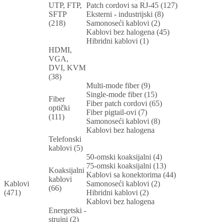
UTP, FTP,
Patch cordovi sa RJ-45 (127)
SFTP
Eksterni - industrijski (8)
(218)
Samonoseći kablovi (2)
Kablovi bez halogena (45)
Hibridni kablovi (1)
HDMI,
VGA,
DVI, KVM
(38)
Multi-mode fiber (9)
Single-mode fiber (15)
Fiber
Fiber patch cordovi (65)
optički
Fiber pigtail-ovi (7)
(111)
Samonoseći kablovi (8)
Kablovi bez halogena
Telefonski
kablovi (5)
50-omski koaksijalni (4)
75-omski koaksijalni (13)
Koaksijalni
Kablovi sa konektorima (44)
kablovi
Kablovi
Samonoseći kablovi (2)
(66)
(471)
Hibridni kablovi (2)
Kablovi bez halogena
Energetski -
strujni (2)