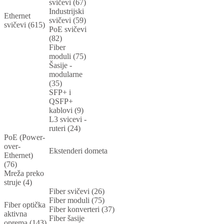
svičevi (67)
Industrijski
Ethernet
svičevi (59)
svičevi (615)
PoE svičevi
(82)
Fiber
moduli (75)
Šasije -
modularne
(35)
SFP+ i
QSFP+
kablovi (9)
L3 svicevi -
ruteri (24)
PoE (Power-
over-
Ekstenderi dometa
Ethernet)
(76)
Mreža preko
struje (4)
Fiber svičevi (26)
Fiber moduli (75)
Fiber optička
Fiber konverteri (37)
aktivna
Fiber šasije
oprema (143)