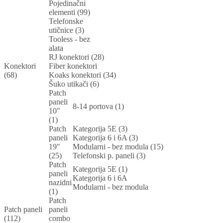
Pojedinačni
elementi (99)
Telefonske
utičnice (3)
Tooless - bez
alata
RJ konektori (28)
Konektori
Fiber konektori
(68)
Koaks konektori (34)
Šuko utikači (6)
Patch
paneli
8-14 portova (1)
10"
(1)
Patch
Kategorija 5E (3)
paneli
Kategorija 6 i 6A (3)
19"
Modularni - bez modula (15)
(25)
Telefonski p. paneli (3)
Patch
Kategorija 5E (1)
paneli
Kategorija 6 i 6A
nazidni
Modularni - bez modula
(1)
Patch
Patch paneli
paneli
(112)
combo