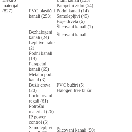
Elektro
Zidni kanali (133)
materijal
Parapetni zidni (54)
(827)
PVC plastični
Podni kanali (14)
kanali (253)
Samolepljivi (45)
Boje drveta (6)
Šlicovani kanali (1)
Bezhalogeni
Šlicovani kanali
kanali (24)
Lepljive trake
(2)
Podni kanali
(19)
Parapetni
kanali (65)
Metalni pod-
kanal (3)
Bužir creva
PVC bužiri (5)
(20)
Halogen free bužiri
Pocinkovani
regali (61)
Potrošni
materijal (26)
IP power
control (5)
Samolepljivi
Šlicovani kanali (50)