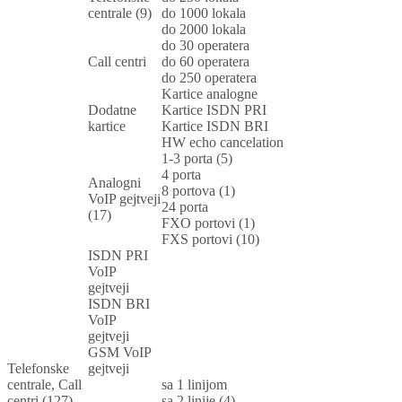
centrale (9)
do 1000 lokala
do 2000 lokala
do 30 operatera
Call centri
do 60 operatera
do 250 operatera
Kartice analogne
Dodatne
Kartice ISDN PRI
kartice
Kartice ISDN BRI
HW echo cancelation
1-3 porta (5)
4 porta
Analogni
8 portova (1)
VoIP gejtveji
24 porta
(17)
FXO portovi (1)
FXS portovi (10)
ISDN PRI
VoIP
gejtveji
ISDN BRI
VoIP
gejtveji
GSM VoIP
Telefonske
gejtveji
centrale, Call
sa 1 linijom
centri (127)
sa 2 linije (4)