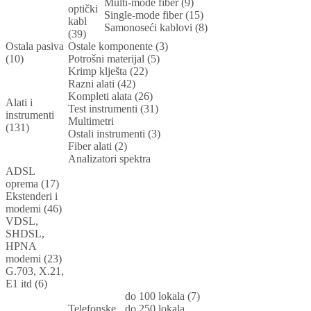
Multi-mode fiber (9)
optički
Single-mode fiber (15)
kabl
Samonoseći kablovi (8)
(39)
Ostala pasiva
Ostale komponente (3)
(10)
Potrošni materijal (5)
Krimp klješta (22)
Razni alati (42)
Kompleti alata (26)
Alati i
Test instrumenti (31)
instrumenti
Multimetri
(131)
Ostali instrumenti (3)
Fiber alati (2)
Analizatori spektra
ADSL
oprema (17)
Ekstenderi i
modemi (46)
VDSL,
SHDSL,
HPNA
modemi (23)
G.703, X.21,
E1 itd (6)
do 100 lokala (7)
Telefonske
do 250 lokala