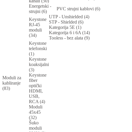
kanali (50)
Energetski -
PVC strujni kablovi (6)
strujni (6)
UTP - Unshielded (4)
Keystone
STP - Shielded (6)
RJ-45
Kategorija 5E (1)
moduli
Kategorija 6 i 6A (14)
(34)
Tooless - bez alata (9)
Keystone
telefonski
(1)
Keystone
koaksijalni
(3)
Keystone
Moduli za
fiber
kabliranje
optički
(83)
HDMI,
USB,
RCA (4)
Moduli
45x45
(32)
Šuko
moduli