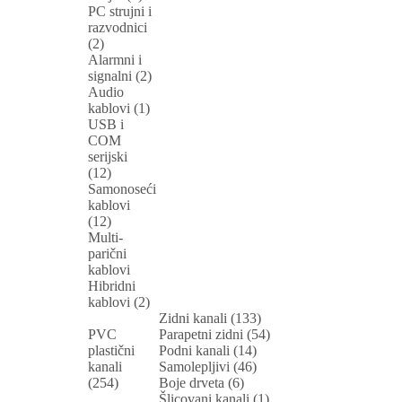
PC strujni i
razvodnici
(2)
Alarmni i
signalni (2)
Audio
kablovi (1)
USB i
COM
serijski
(12)
Samonoseći
kablovi
(12)
Multi-
parični
kablovi
Hibridni
kablovi (2)
Zidni kanali (133)
PVC
Parapetni zidni (54)
plastični
Podni kanali (14)
kanali
Samolepljivi (46)
(254)
Boje drveta (6)
Šlicovani kanali (1)