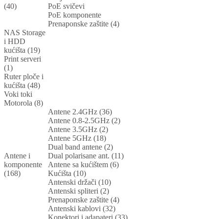
(40)
PoE svičevi
PoE komponente
Prenaponske zaštite (4)
NAS Storage
i HDD
kućišta (19)
Print serveri
(1)
Ruter ploče i
kućišta (48)
Voki toki
Motorola (8)
Antene 2.4GHz (36)
Antene 0.8-2.5GHz (2)
Antene 3.5GHz (2)
Antene 5GHz (18)
Dual band antene (2)
Antene i
Dual polarisane ant. (11)
komponente
Antene sa kućištem (6)
(168)
Kućišta (10)
Antenski držači (10)
Antenski spliteri (2)
Prenaponske zaštite (4)
Antenski kablovi (32)
Konektori i adapateri (33)