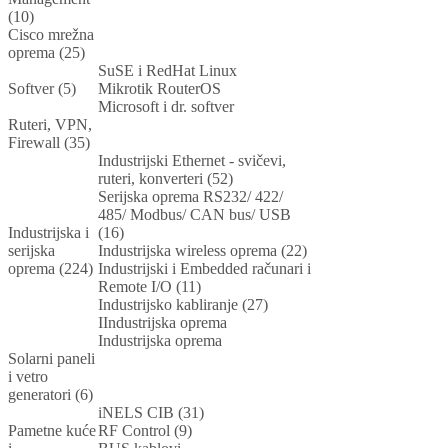
(10)
Cisco mrežna
oprema (25)
SuSE i RedHat Linux
Softver (5)
Mikrotik RouterOS
Microsoft i dr. softver
Ruteri, VPN,
Firewall (35)
Industrijski Ethernet - svičevi,
ruteri, konverteri (52)
Serijska oprema RS232/ 422/
485/ Modbus/ CAN bus/ USB
Industrijska i
(16)
serijska
Industrijska wireless oprema (22)
oprema (224)
Industrijski i Embedded računari i
Remote I/O (11)
Industrijsko kabliranje (27)
IIndustrijska oprema
Industrijska oprema
Solarni paneli
i vetro
generatori (6)
iNELS CIB (31)
Pametne kuće
RF Control (9)