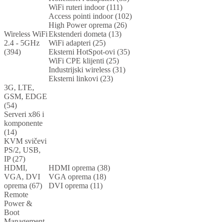
WiFi ruteri indoor (111)
Access pointi indoor (102)
High Power oprema (26)
Wireless WiFi
Ekstenderi dometa (13)
2.4 - 5GHz
WiFi adapteri (25)
(394)
Eksterni HotSpot-ovi (35)
WiFi CPE klijenti (25)
Industrijski wireless (31)
Eksterni linkovi (23)
3G, LTE,
GSM, EDGE
(54)
Serveri x86 i
komponente
(14)
KVM svičevi
PS/2, USB,
IP (27)
HDMI,
HDMI oprema (38)
VGA, DVI
VGA oprema (18)
oprema (67)
DVI oprema (11)
Remote
Power &
Boot
Management