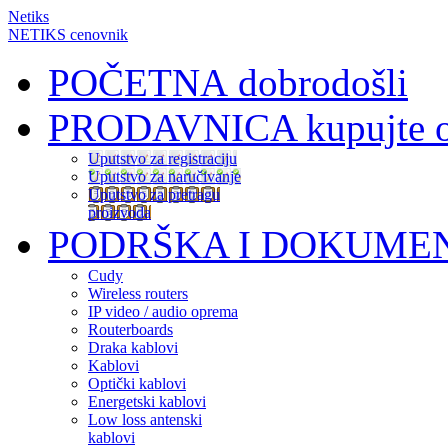
Netiks
NETIKS cenovnik
POČETNA
dobrodošli
PRODAVNICA
kupujte 
Uputstvo za registraciju
Uputstvo za naručivanje
Uputstvo za pretragu
proizvoda
PODRŠKA I DOKUME
Cudy
Wireless routers
IP video / audio oprema
Routerboards
Draka kablovi
Kablovi
Optički kablovi
Energetski kablovi
Low loss antenski
kablovi