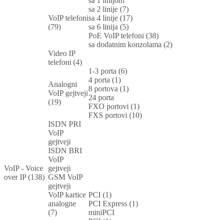
sa 1 linijom
sa 2 linije (7)
VoIP telefoni
sa 4 linije (17)
(79)
sa 6 linija (5)
PoE VoIP telefoni (38)
sa dodatnim konzolama (2)
Video IP
telefoni (4)
1-3 porta (6)
4 porta (1)
Analogni
8 portova (1)
VoIP gejtveji
24 porta
(19)
FXO portovi (1)
FXS portovi (10)
ISDN PRI
VoIP
gejtveji
ISDN BRI
VoIP
VoIP - Voice
gejtveji
over IP (138)
GSM VoIP
gejtveji
VoIP kartice
PCI (1)
analogne
PCI Express (1)
(7)
miniPCI