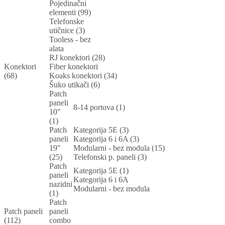
Pojedinačni
elementi (99)
Telefonske
utičnice (3)
Tooless - bez
alata
RJ konektori (28)
Konektori
Fiber konektori
(68)
Koaks konektori (34)
Šuko utikači (6)
Patch
paneli
8-14 portova (1)
10"
(1)
Patch
Kategorija 5E (3)
paneli
Kategorija 6 i 6A (3)
19"
Modularni - bez modula (15)
(25)
Telefonski p. paneli (3)
Patch
Kategorija 5E (1)
paneli
Kategorija 6 i 6A
nazidni
Modularni - bez modula
(1)
Patch
Patch paneli
paneli
(112)
combo