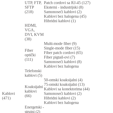
UTP, FTP,
Patch cordovi sa RJ-45 (127)
SFTP
Eksterni - industrijski (8)
(218)
Samonoseći kablovi (2)
Kablovi bez halogena (45)
Hibridni kablovi (1)
HDMI,
VGA,
DVI, KVM
(38)
Multi-mode fiber (9)
Single-mode fiber (15)
Fiber
Fiber patch cordovi (65)
optički
Fiber pigtail-ovi (7)
(111)
Samonoseći kablovi (8)
Kablovi bez halogena
Telefonski
kablovi (5)
50-omski koaksijalni (4)
75-omski koaksijalni (13)
Koaksijalni
Kablovi sa konektorima (44)
kablovi
Kablovi
Samonoseći kablovi (2)
(66)
(471)
Hibridni kablovi (2)
Kablovi bez halogena
Energetski -
strujni (2)