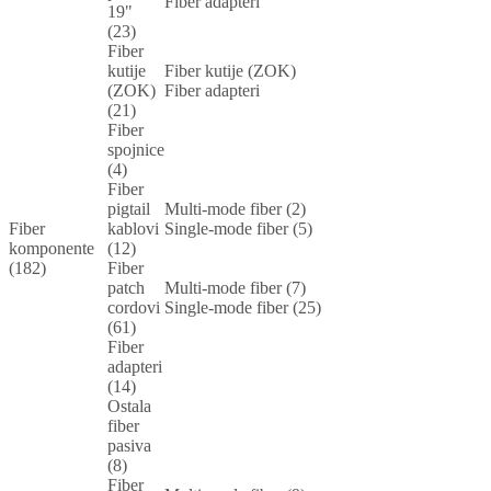
Fiber adapteri
19"
(23)
Fiber
kutije
Fiber kutije (ZOK)
(ZOK)
Fiber adapteri
(21)
Fiber
spojnice
(4)
Fiber
pigtail
Multi-mode fiber (2)
Fiber
kablovi
Single-mode fiber (5)
komponente
(12)
(182)
Fiber
patch
Multi-mode fiber (7)
cordovi
Single-mode fiber (25)
(61)
Fiber
adapteri
(14)
Ostala
fiber
pasiva
(8)
Fiber