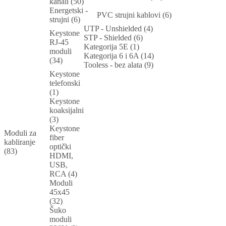
kanali (50)
Energetski -
PVC strujni kablovi (6)
strujni (6)
UTP - Unshielded (4)
Keystone
STP - Shielded (6)
RJ-45
Kategorija 5E (1)
moduli
Kategorija 6 i 6A (14)
(34)
Tooless - bez alata (9)
Keystone
telefonski
(1)
Keystone
koaksijalni
(3)
Keystone
Moduli za
fiber
kabliranje
optički
(83)
HDMI,
USB,
RCA (4)
Moduli
45x45
(32)
Šuko
moduli