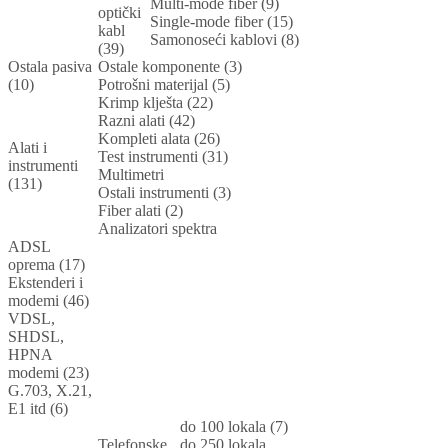
Multi-mode fiber (9)
optički
Single-mode fiber (15)
kabl
Samonoseći kablovi (8)
(39)
Ostala pasiva
Ostale komponente (3)
(10)
Potrošni materijal (5)
Krimp klješta (22)
Razni alati (42)
Kompleti alata (26)
Alati i
Test instrumenti (31)
instrumenti
Multimetri
(131)
Ostali instrumenti (3)
Fiber alati (2)
Analizatori spektra
ADSL
oprema (17)
Ekstenderi i
modemi (46)
VDSL,
SHDSL,
HPNA
modemi (23)
G.703, X.21,
E1 itd (6)
do 100 lokala (7)
Telefonske
do 250 lokala