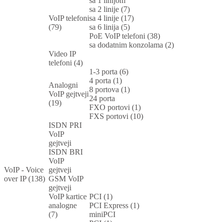
sa 1 linijom
sa 2 linije (7)
VoIP telefoni
sa 4 linije (17)
(79)
sa 6 linija (5)
PoE VoIP telefoni (38)
sa dodatnim konzolama (2)
Video IP
telefoni (4)
1-3 porta (6)
4 porta (1)
Analogni
8 portova (1)
VoIP gejtveji
24 porta
(19)
FXO portovi (1)
FXS portovi (10)
ISDN PRI
VoIP
gejtveji
ISDN BRI
VoIP
VoIP - Voice
gejtveji
over IP (138)
GSM VoIP
gejtveji
VoIP kartice
PCI (1)
analogne
PCI Express (1)
(7)
miniPCI