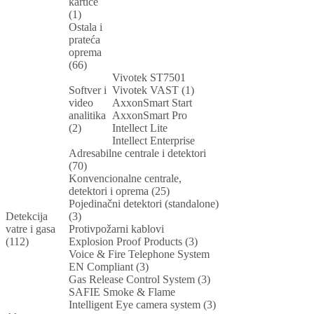
kartice
(1)
Ostala i
prateća
oprema
(66)
Vivotek ST7501
Softver i
Vivotek VAST (1)
video
AxxonSmart Start
analitika
AxxonSmart Pro
(2)
Intellect Lite
Intellect Enterprise
Adresabilne centrale i detektori
(70)
Konvencionalne centrale,
detektori i oprema (25)
Pojedinačni detektori (standalone)
Detekcija
(3)
vatre i gasa
Protivpožarni kablovi
(112)
Explosion Proof Products (3)
Voice & Fire Telephone System
EN Compliant (3)
Gas Release Control System (3)
SAFIE Smoke & Flame
Intelligent Eye camera system (3)