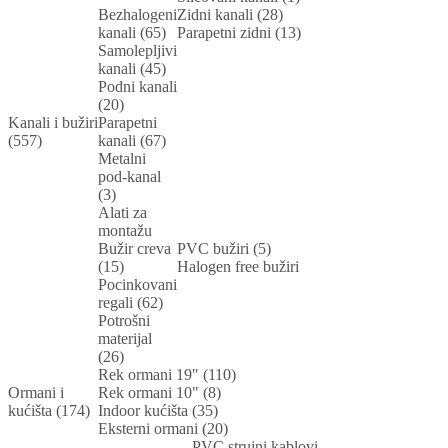
Bezhalogeni
Zidni kanali (28)
kanali (65)
Parapetni zidni (13)
Samolepljivi
kanali (45)
Podni kanali
(20)
Kanali i bužiri
Parapetni
(557)
kanali (67)
Metalni
pod-kanal
(3)
Alati za
montažu
Bužir creva
PVC bužiri (5)
(15)
Halogen free bužiri
Pocinkovani
regali (62)
Potrošni
materijal
(26)
Rek ormani 19" (110)
Ormani i
Rek ormani 10" (8)
kućišta (174)
Indoor kućišta (35)
Eksterni ormani (20)
PVC strujni kablovi