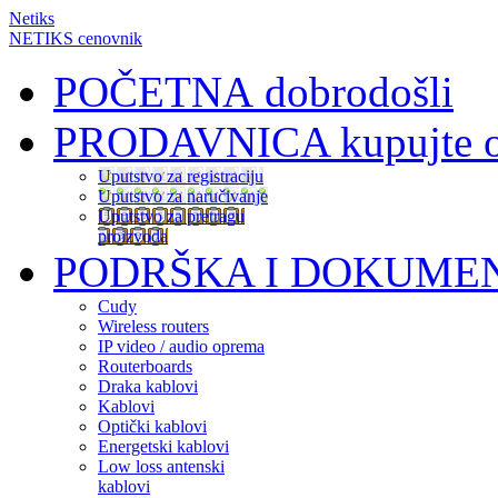
Netiks
NETIKS cenovnik
POČETNA
dobrodošli
PRODAVNICA
kupujte 
Uputstvo za registraciju
Uputstvo za naručivanje
Uputstvo za pretragu
proizvoda
PODRŠKA I DOKUME
Cudy
Wireless routers
IP video / audio oprema
Routerboards
Draka kablovi
Kablovi
Optički kablovi
Energetski kablovi
Low loss antenski
kablovi