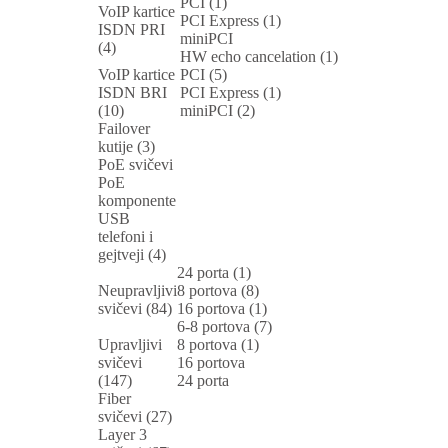
PCI (1)
VoIP kartice
PCI Express (1)
ISDN PRI
miniPCI
(4)
HW echo cancelation (1)
VoIP kartice
PCI (5)
ISDN BRI
PCI Express (1)
(10)
miniPCI (2)
Failover
kutije (3)
PoE svičevi
PoE
komponente
USB
telefoni i
gejtveji (4)
24 porta (1)
Neupravljivi
8 portova (8)
svičevi (84)
16 portova (1)
6-8 portova (7)
Upravljivi
8 portova (1)
svičevi
16 portova
(147)
24 porta
Fiber
svičevi (27)
Layer 3