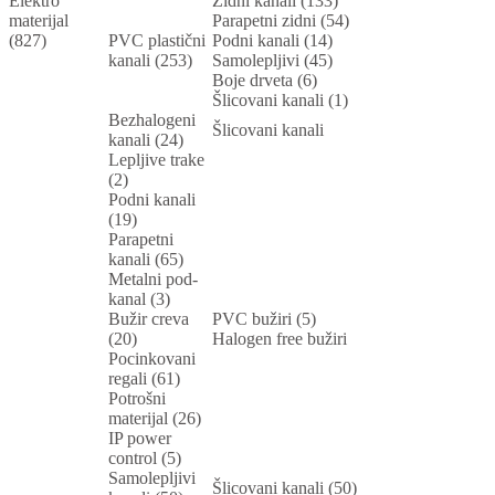
Elektro
Zidni kanali (133)
materijal
Parapetni zidni (54)
(827)
PVC plastični
Podni kanali (14)
kanali (253)
Samolepljivi (45)
Boje drveta (6)
Šlicovani kanali (1)
Bezhalogeni
Šlicovani kanali
kanali (24)
Lepljive trake
(2)
Podni kanali
(19)
Parapetni
kanali (65)
Metalni pod-
kanal (3)
Bužir creva
PVC bužiri (5)
(20)
Halogen free bužiri
Pocinkovani
regali (61)
Potrošni
materijal (26)
IP power
control (5)
Samolepljivi
Šlicovani kanali (50)