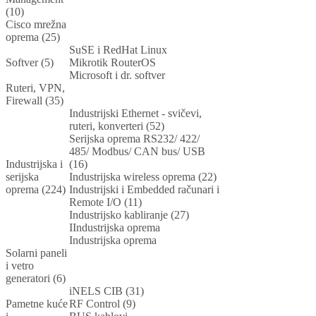
(10)
Cisco mrežna
oprema (25)
SuSE i RedHat Linux
Softver (5)
Mikrotik RouterOS
Microsoft i dr. softver
Ruteri, VPN,
Firewall (35)
Industrijski Ethernet - svičevi,
ruteri, konverteri (52)
Serijska oprema RS232/ 422/
485/ Modbus/ CAN bus/ USB
Industrijska i
(16)
serijska
Industrijska wireless oprema (22)
oprema (224)
Industrijski i Embedded računari i
Remote I/O (11)
Industrijsko kabliranje (27)
IIndustrijska oprema
Industrijska oprema
Solarni paneli
i vetro
generatori (6)
iNELS CIB (31)
Pametne kuće
RF Control (9)