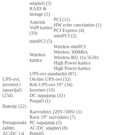
adapteri (5)
RAID &
storage (1)
PCI (11)
Asterisk
HW echo cancelation (1)
VoIP kartice
PCI Express (4)
(19)
miniPCI (2)
miniPCI (5)
Wireless minPCI
Wireless 300Mb/s
Wireless
Wireless 802.11a 5GHz
kartice
High Power kartice
High Power kartice
UPS-ovi standardni (87)
UPS-ovi,
On-line UPS-ovi (52)
inverteri i
Rek UPS-ovi 19" (34)
ispravljači
Inverteri (10)
(234)
DC napajanja (31)
Punjači (1)
Baterije (22)
Razvodnici 220V-50Hz (1)
Rack 19" razvodnici (7)
Prenaponske
PC napajanja (2)
zaštite,
AC/DC adapteri (8)
AC/DC i sl
Punjači