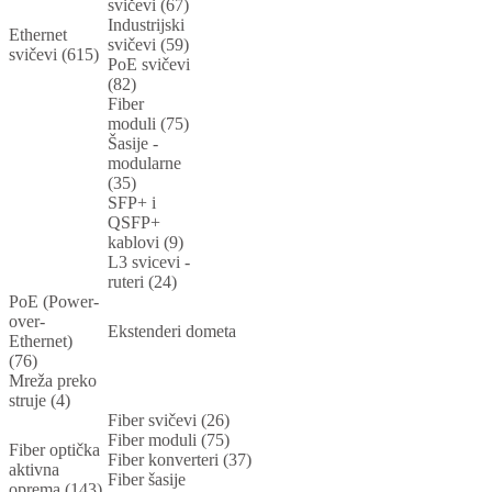
svičevi (67)
Industrijski
Ethernet
svičevi (59)
svičevi (615)
PoE svičevi
(82)
Fiber
moduli (75)
Šasije -
modularne
(35)
SFP+ i
QSFP+
kablovi (9)
L3 svicevi -
ruteri (24)
PoE (Power-
over-
Ekstenderi dometa
Ethernet)
(76)
Mreža preko
struje (4)
Fiber svičevi (26)
Fiber moduli (75)
Fiber optička
Fiber konverteri (37)
aktivna
Fiber šasije
oprema (143)