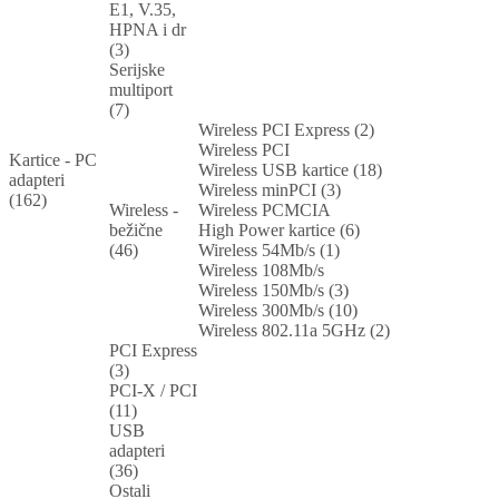
E1, V.35,
HPNA i dr
(3)
Serijske
multiport
(7)
Wireless PCI Express (2)
Wireless PCI
Kartice - PC
Wireless USB kartice (18)
adapteri
Wireless minPCI (3)
(162)
Wireless -
Wireless PCMCIA
bežične
High Power kartice (6)
(46)
Wireless 54Mb/s (1)
Wireless 108Mb/s
Wireless 150Mb/s (3)
Wireless 300Mb/s (10)
Wireless 802.11a 5GHz (2)
PCI Express
(3)
PCI-X / PCI
(11)
USB
adapteri
(36)
Ostali