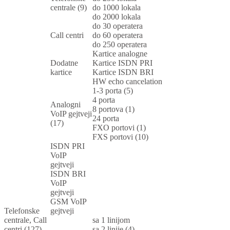
centrale (9)
do 1000 lokala
do 2000 lokala
do 30 operatera
Call centri
do 60 operatera
do 250 operatera
Kartice analogne
Dodatne
Kartice ISDN PRI
kartice
Kartice ISDN BRI
HW echo cancelation
1-3 porta (5)
4 porta
Analogni
8 portova (1)
VoIP gejtveji
24 porta
(17)
FXO portovi (1)
FXS portovi (10)
ISDN PRI
VoIP
gejtveji
ISDN BRI
VoIP
gejtveji
GSM VoIP
Telefonske
gejtveji
centrale, Call
sa 1 linijom
centri (127)
sa 2 linije (4)