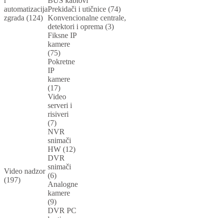
i
BUS kablovi
automatizacija
Prekidači i utičnice (74)
zgrada (124)
Konvencionalne centrale,
detektori i oprema (3)
Fiksne IP
kamere
(75)
Pokretne
IP
kamere
(17)
Video
serveri i
risiveri
(7)
NVR
snimači
HW (12)
DVR
snimači
Video nadzor
(6)
(197)
Analogne
kamere
(9)
DVR PC