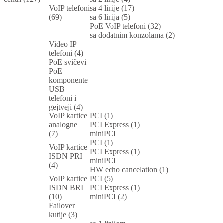
VoIP telefoni
sa 4 linije (17)
(69)
sa 6 linija (5)
PoE VoIP telefoni (32)
sa dodatnim konzolama (2)
Video IP
telefoni (4)
PoE svičevi
PoE
komponente
USB
telefoni i
gejtveji (4)
VoIP kartice
PCI (1)
analogne
PCI Express (1)
(7)
miniPCI
PCI (1)
VoIP kartice
PCI Express (1)
ISDN PRI
miniPCI
(4)
HW echo cancelation (1)
VoIP kartice
PCI (5)
ISDN BRI
PCI Express (1)
(10)
miniPCI (2)
Failover
kutije (3)