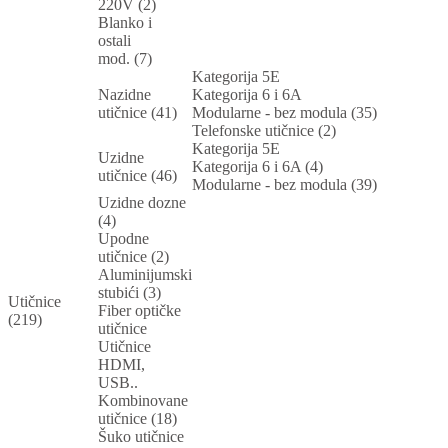
220V (2)
Blanko i
ostali
mod. (7)
Kategorija 5E
Nazidne
Kategorija 6 i 6A
utičnice (41)
Modularne - bez modula (35)
Telefonske utičnice (2)
Kategorija 5E
Uzidne
Kategorija 6 i 6A (4)
utičnice (46)
Modularne - bez modula (39)
Uzidne dozne
(4)
Upodne
utičnice (2)
Aluminijumski
stubići (3)
Utičnice
Fiber optičke
(219)
utičnice
Utičnice
HDMI,
USB..
Kombinovane
utičnice (18)
Šuko utičnice