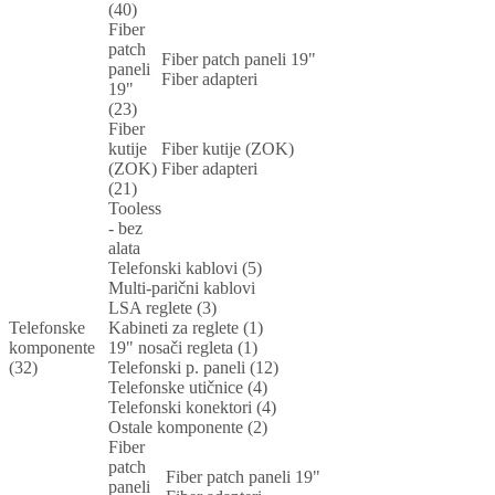
(40)
Fiber
patch
Fiber patch paneli 19"
paneli
Fiber adapteri
19"
(23)
Fiber
kutije
Fiber kutije (ZOK)
(ZOK)
Fiber adapteri
(21)
Tooless
- bez
alata
Telefonski kablovi (5)
Multi-parični kablovi
LSA reglete (3)
Telefonske
Kabineti za reglete (1)
komponente
19" nosači regleta (1)
(32)
Telefonski p. paneli (12)
Telefonske utičnice (4)
Telefonski konektori (4)
Ostale komponente (2)
Fiber
patch
Fiber patch paneli 19"
paneli