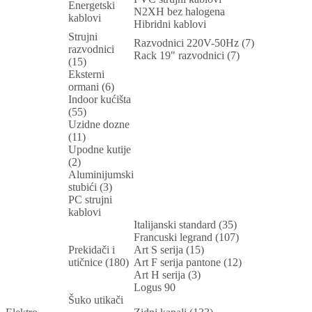
Energetski
N2XH bez halogena
kablovi
Hibridni kablovi
Strujni
Razvodnici 220V-50Hz (7)
razvodnici
Rack 19" razvodnici (7)
(15)
Eksterni
ormani (6)
Indoor kućišta
(55)
Uzidne dozne
(11)
Upodne kutije
(2)
Aluminijumski
stubići (3)
PC strujni
kablovi
Italijanski standard (35)
Francuski legrand (107)
Prekidači i
Art S serija (15)
utičnice (180)
Art F serija pantone (12)
Art H serija (3)
Logus 90
Šuko utikači