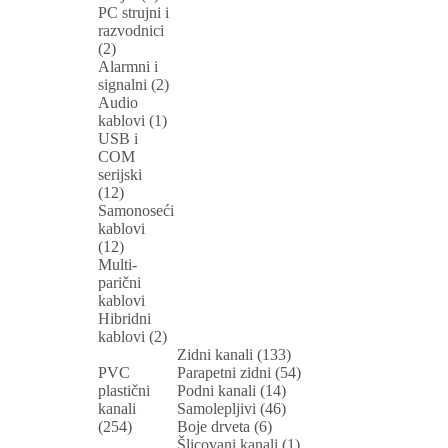
PC strujni i
razvodnici
(2)
Alarmni i
signalni (2)
Audio
kablovi (1)
USB i
COM
serijski
(12)
Samonoseći
kablovi
(12)
Multi-
parični
kablovi
Hibridni
kablovi (2)
Zidni kanali (133)
PVC
Parapetni zidni (54)
plastični
Podni kanali (14)
kanali
Samolepljivi (46)
(254)
Boje drveta (6)
Šlicovani kanali (1)