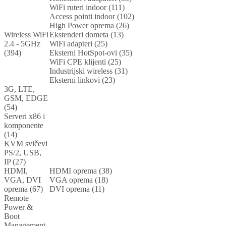
WiFi ruteri indoor (111)
Access pointi indoor (102)
High Power oprema (26)
Wireless WiFi
Ekstenderi dometa (13)
2.4 - 5GHz
WiFi adapteri (25)
(394)
Eksterni HotSpot-ovi (35)
WiFi CPE klijenti (25)
Industrijski wireless (31)
Eksterni linkovi (23)
3G, LTE,
GSM, EDGE
(54)
Serveri x86 i
komponente
(14)
KVM svičevi
PS/2, USB,
IP (27)
HDMI,
HDMI oprema (38)
VGA, DVI
VGA oprema (18)
oprema (67)
DVI oprema (11)
Remote
Power &
Boot
Management