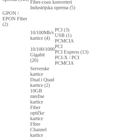
Fiber-coax konverteri
Industrijska oprema (5)
GPON /
EPON Fiber
(2)
PCI (3)
10/100Mb/s
USB (1)
kartice (4)
PCMCIA
PCI
10/100/1000
PCI Express (13)
Gigabit
PCI-X / PCI
(20)
PCMCIA
Serverske
kartice
Dual i Quad
kartice (2)
10GB
mrežne
kartice
Fiber
optičke
kartice
Fibre
Channel
kartice