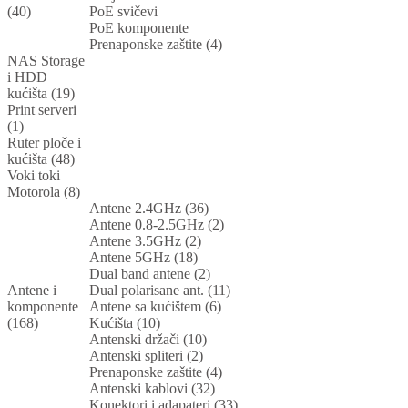
(40)
PoE svičevi
PoE komponente
Prenaponske zaštite (4)
NAS Storage
i HDD
kućišta (19)
Print serveri
(1)
Ruter ploče i
kućišta (48)
Voki toki
Motorola (8)
Antene 2.4GHz (36)
Antene 0.8-2.5GHz (2)
Antene 3.5GHz (2)
Antene 5GHz (18)
Dual band antene (2)
Antene i
Dual polarisane ant. (11)
komponente
Antene sa kućištem (6)
(168)
Kućišta (10)
Antenski držači (10)
Antenski spliteri (2)
Prenaponske zaštite (4)
Antenski kablovi (32)
Konektori i adapateri (33)