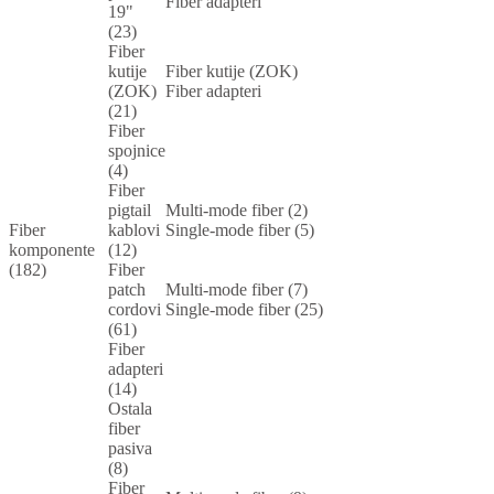
Fiber adapteri
19"
(23)
Fiber
kutije
Fiber kutije (ZOK)
(ZOK)
Fiber adapteri
(21)
Fiber
spojnice
(4)
Fiber
pigtail
Multi-mode fiber (2)
Fiber
kablovi
Single-mode fiber (5)
komponente
(12)
(182)
Fiber
patch
Multi-mode fiber (7)
cordovi
Single-mode fiber (25)
(61)
Fiber
adapteri
(14)
Ostala
fiber
pasiva
(8)
Fiber