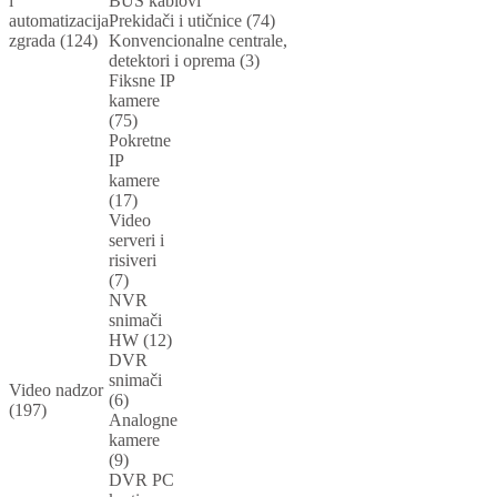
i
BUS kablovi
automatizacija
Prekidači i utičnice (74)
zgrada (124)
Konvencionalne centrale,
detektori i oprema (3)
Fiksne IP
kamere
(75)
Pokretne
IP
kamere
(17)
Video
serveri i
risiveri
(7)
NVR
snimači
HW (12)
DVR
snimači
Video nadzor
(6)
(197)
Analogne
kamere
(9)
DVR PC