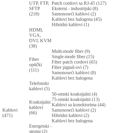
UTP, FTP,
Patch cordovi sa RJ-45 (127)
SFTP
Eksterni - industrijski (8)
(218)
Samonoseći kablovi (2)
Kablovi bez halogena (45)
Hibridni kablovi (1)
HDMI,
VGA,
DVI, KVM
(38)
Multi-mode fiber (9)
Single-mode fiber (15)
Fiber
Fiber patch cordovi (65)
optički
Fiber pigtail-ovi (7)
(111)
Samonoseći kablovi (8)
Kablovi bez halogena
Telefonski
kablovi (5)
50-omski koaksijalni (4)
75-omski koaksijalni (13)
Koaksijalni
Kablovi sa konektorima (44)
kablovi
Kablovi
Samonoseći kablovi (2)
(66)
(471)
Hibridni kablovi (2)
Kablovi bez halogena
Energetski -
strujni (2)