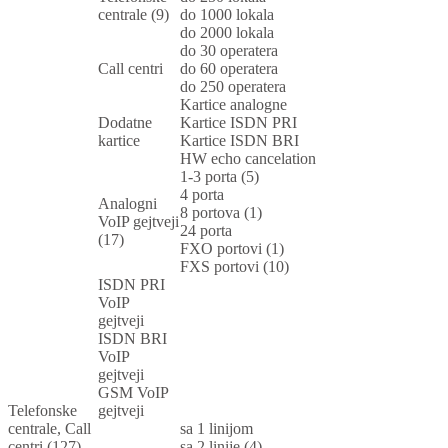
centrale (9)
do 1000 lokala
do 2000 lokala
do 30 operatera
Call centri
do 60 operatera
do 250 operatera
Kartice analogne
Dodatne
Kartice ISDN PRI
kartice
Kartice ISDN BRI
HW echo cancelation
1-3 porta (5)
4 porta
Analogni
8 portova (1)
VoIP gejtveji
24 porta
(17)
FXO portovi (1)
FXS portovi (10)
ISDN PRI
VoIP
gejtveji
ISDN BRI
VoIP
gejtveji
GSM VoIP
Telefonske
gejtveji
centrale, Call
sa 1 linijom
centri (127)
sa 2 linije (4)