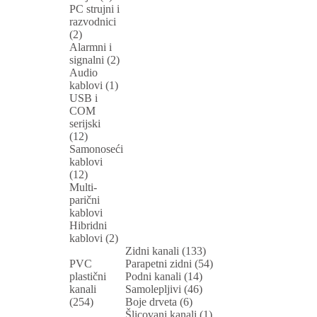
PC strujni i
razvodnici
(2)
Alarmni i
signalni (2)
Audio
kablovi (1)
USB i
COM
serijski
(12)
Samonoseći
kablovi
(12)
Multi-
parični
kablovi
Hibridni
kablovi (2)
Zidni kanali (133)
PVC
Parapetni zidni (54)
plastični
Podni kanali (14)
kanali
Samolepljivi (46)
(254)
Boje drveta (6)
Šlicovani kanali (1)