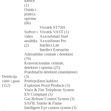
kartice
(1)
Ostala i
prateća
oprema
(66)
Vivotek ST7501
Softver i
Vivotek VAST (1)
video
AxxonSmart Start
analitika
AxxonSmart Pro
(2)
Intellect Lite
Intellect Enterprise
Adresabilne centrale i detektori
(70)
Konvencionalne centrale,
detektori i oprema (25)
Pojedinačni detektori (standalone)
Detekcija
(3)
vatre i gasa
Protivpožarni kablovi
(112)
Explosion Proof Products (3)
Voice & Fire Telephone System
EN Compliant (3)
Gas Release Control System (3)
SAFIE Smoke & Flame
Intelligent Eye camera system (3)