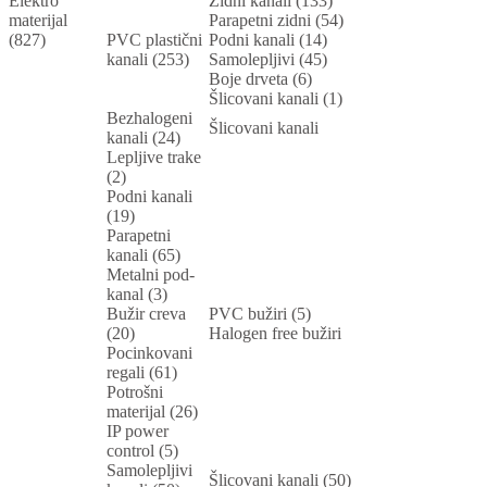
Elektro
Zidni kanali (133)
materijal
Parapetni zidni (54)
(827)
PVC plastični
Podni kanali (14)
kanali (253)
Samolepljivi (45)
Boje drveta (6)
Šlicovani kanali (1)
Bezhalogeni
Šlicovani kanali
kanali (24)
Lepljive trake
(2)
Podni kanali
(19)
Parapetni
kanali (65)
Metalni pod-
kanal (3)
Bužir creva
PVC bužiri (5)
(20)
Halogen free bužiri
Pocinkovani
regali (61)
Potrošni
materijal (26)
IP power
control (5)
Samolepljivi
Šlicovani kanali (50)