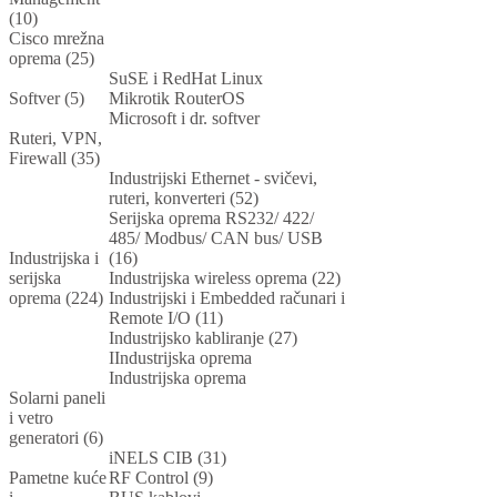
(10)
Cisco mrežna
oprema (25)
SuSE i RedHat Linux
Softver (5)
Mikrotik RouterOS
Microsoft i dr. softver
Ruteri, VPN,
Firewall (35)
Industrijski Ethernet - svičevi,
ruteri, konverteri (52)
Serijska oprema RS232/ 422/
485/ Modbus/ CAN bus/ USB
Industrijska i
(16)
serijska
Industrijska wireless oprema (22)
oprema (224)
Industrijski i Embedded računari i
Remote I/O (11)
Industrijsko kabliranje (27)
IIndustrijska oprema
Industrijska oprema
Solarni paneli
i vetro
generatori (6)
iNELS CIB (31)
Pametne kuće
RF Control (9)