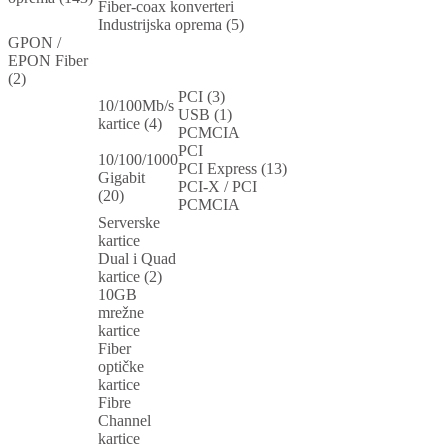
Fiber-coax konverteri
Industrijska oprema (5)
GPON /
EPON Fiber
(2)
PCI (3)
10/100Mb/s
USB (1)
kartice (4)
PCMCIA
PCI
10/100/1000
PCI Express (13)
Gigabit
PCI-X / PCI
(20)
PCMCIA
Serverske
kartice
Dual i Quad
kartice (2)
10GB
mrežne
kartice
Fiber
optičke
kartice
Fibre
Channel
kartice