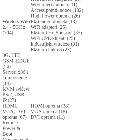
WiFi ruteri indoor (111)
Access pointi indoor (102)
High Power oprema (26)
Wireless WiFi
Ekstenderi dometa (13)
2.4 - 5GHz
WiFi adapteri (25)
(394)
Eksterni HotSpot-ovi (35)
WiFi CPE klijenti (25)
Industrijski wireless (31)
Eksterni linkovi (23)
3G, LTE,
GSM, EDGE
(54)
Serveri x86 i
komponente
(14)
KVM svičevi
PS/2, USB,
IP (27)
HDMI,
HDMI oprema (38)
VGA, DVI
VGA oprema (18)
oprema (67)
DVI oprema (11)
Remote
Power &
Boot
Management