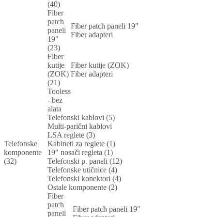
(40)
Fiber
patch
Fiber patch paneli 19"
paneli
Fiber adapteri
19"
(23)
Fiber
kutije
Fiber kutije (ZOK)
(ZOK)
Fiber adapteri
(21)
Tooless
- bez
alata
Telefonski kablovi (5)
Multi-parični kablovi
LSA reglete (3)
Telefonske
Kabineti za reglete (1)
komponente
19" nosači regleta (1)
(32)
Telefonski p. paneli (12)
Telefonske utičnice (4)
Telefonski konektori (4)
Ostale komponente (2)
Fiber
patch
Fiber patch paneli 19"
paneli