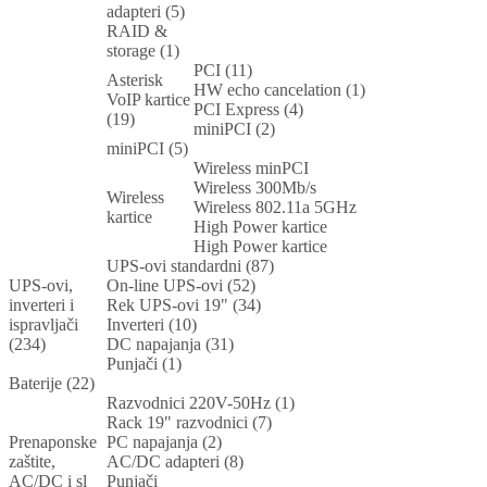
adapteri (5)
RAID &
storage (1)
PCI (11)
Asterisk
HW echo cancelation (1)
VoIP kartice
PCI Express (4)
(19)
miniPCI (2)
miniPCI (5)
Wireless minPCI
Wireless 300Mb/s
Wireless
Wireless 802.11a 5GHz
kartice
High Power kartice
High Power kartice
UPS-ovi standardni (87)
UPS-ovi,
On-line UPS-ovi (52)
inverteri i
Rek UPS-ovi 19" (34)
ispravljači
Inverteri (10)
(234)
DC napajanja (31)
Punjači (1)
Baterije (22)
Razvodnici 220V-50Hz (1)
Rack 19" razvodnici (7)
Prenaponske
PC napajanja (2)
zaštite,
AC/DC adapteri (8)
AC/DC i sl
Punjači