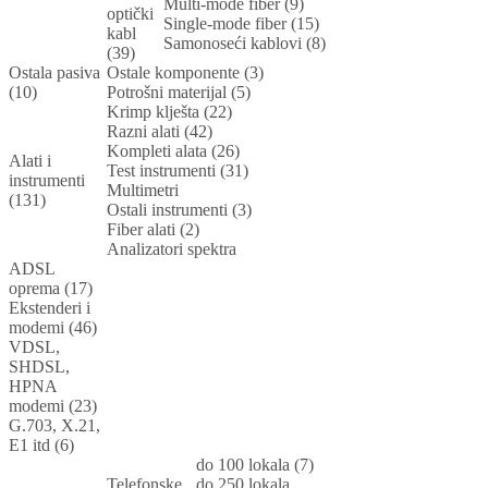
Multi-mode fiber (9)
optički
Single-mode fiber (15)
kabl
Samonoseći kablovi (8)
(39)
Ostala pasiva
Ostale komponente (3)
(10)
Potrošni materijal (5)
Krimp klješta (22)
Razni alati (42)
Kompleti alata (26)
Alati i
Test instrumenti (31)
instrumenti
Multimetri
(131)
Ostali instrumenti (3)
Fiber alati (2)
Analizatori spektra
ADSL
oprema (17)
Ekstenderi i
modemi (46)
VDSL,
SHDSL,
HPNA
modemi (23)
G.703, X.21,
E1 itd (6)
do 100 lokala (7)
Telefonske
do 250 lokala