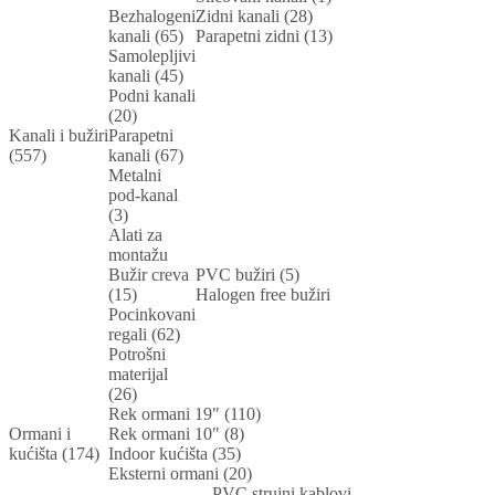
Bezhalogeni
Zidni kanali (28)
kanali (65)
Parapetni zidni (13)
Samolepljivi
kanali (45)
Podni kanali
(20)
Kanali i bužiri
Parapetni
(557)
kanali (67)
Metalni
pod-kanal
(3)
Alati za
montažu
Bužir creva
PVC bužiri (5)
(15)
Halogen free bužiri
Pocinkovani
regali (62)
Potrošni
materijal
(26)
Rek ormani 19" (110)
Ormani i
Rek ormani 10" (8)
kućišta (174)
Indoor kućišta (35)
Eksterni ormani (20)
PVC strujni kablovi