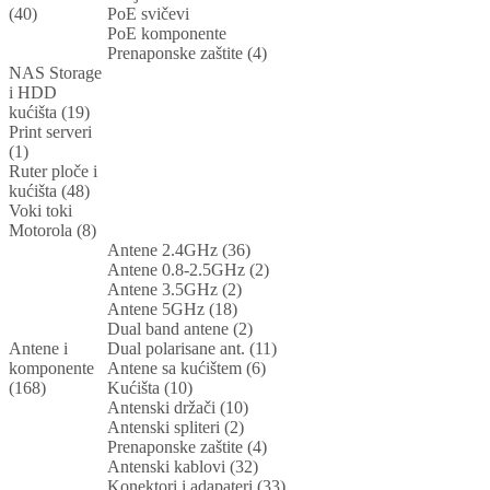
(40)
PoE svičevi
PoE komponente
Prenaponske zaštite (4)
NAS Storage
i HDD
kućišta (19)
Print serveri
(1)
Ruter ploče i
kućišta (48)
Voki toki
Motorola (8)
Antene 2.4GHz (36)
Antene 0.8-2.5GHz (2)
Antene 3.5GHz (2)
Antene 5GHz (18)
Dual band antene (2)
Antene i
Dual polarisane ant. (11)
komponente
Antene sa kućištem (6)
(168)
Kućišta (10)
Antenski držači (10)
Antenski spliteri (2)
Prenaponske zaštite (4)
Antenski kablovi (32)
Konektori i adapateri (33)