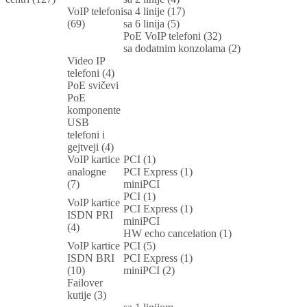
VoIP telefoni
sa 4 linije (17)
(69)
sa 6 linija (5)
PoE VoIP telefoni (32)
sa dodatnim konzolama (2)
Video IP
telefoni (4)
PoE svičevi
PoE
komponente
USB
telefoni i
gejtveji (4)
VoIP kartice
PCI (1)
analogne
PCI Express (1)
(7)
miniPCI
PCI (1)
VoIP kartice
PCI Express (1)
ISDN PRI
miniPCI
(4)
HW echo cancelation (1)
VoIP kartice
PCI (5)
ISDN BRI
PCI Express (1)
(10)
miniPCI (2)
Failover
kutije (3)