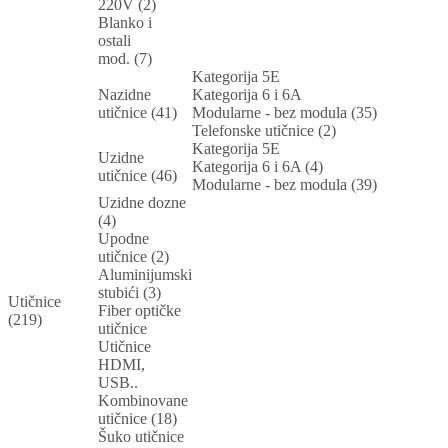
220V (2)
Blanko i
ostali
mod. (7)
Kategorija 5E
Nazidne
Kategorija 6 i 6A
utičnice (41)
Modularne - bez modula (35)
Telefonske utičnice (2)
Kategorija 5E
Uzidne
Kategorija 6 i 6A (4)
utičnice (46)
Modularne - bez modula (39)
Uzidne dozne
(4)
Upodne
utičnice (2)
Aluminijumski
stubići (3)
Utičnice
Fiber optičke
(219)
utičnice
Utičnice
HDMI,
USB..
Kombinovane
utičnice (18)
Šuko utičnice