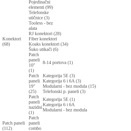
Pojedinačni
elementi (99)
Telefonske
utičnice (3)
Tooless - bez
alata
RJ konektori (28)
Konektori
Fiber konektori
(68)
Koaks konektori (34)
Šuko utikači (6)
Patch
paneli
8-14 portova (1)
10"
(1)
Patch
Kategorija 5E (3)
paneli
Kategorija 6 i 6A (3)
19"
Modularni - bez modula (15)
(25)
Telefonski p. paneli (3)
Patch
Kategorija 5E (1)
paneli
Kategorija 6 i 6A
nazidni
Modularni - bez modula
(1)
Patch
Patch paneli
paneli
(112)
combo