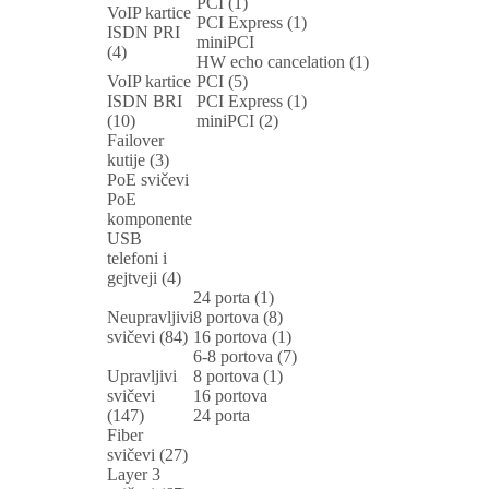
PCI (1)
VoIP kartice
PCI Express (1)
ISDN PRI
miniPCI
(4)
HW echo cancelation (1)
VoIP kartice
PCI (5)
ISDN BRI
PCI Express (1)
(10)
miniPCI (2)
Failover
kutije (3)
PoE svičevi
PoE
komponente
USB
telefoni i
gejtveji (4)
24 porta (1)
Neupravljivi
8 portova (8)
svičevi (84)
16 portova (1)
6-8 portova (7)
Upravljivi
8 portova (1)
svičevi
16 portova
(147)
24 porta
Fiber
svičevi (27)
Layer 3