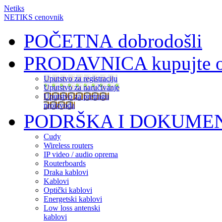
Netiks
NETIKS cenovnik
POČETNA
dobrodošli
PRODAVNICA
kupujte 
Uputstvo za registraciju
Uputstvo za naručivanje
Uputstvo za pretragu
proizvoda
PODRŠKA I DOKUME
Cudy
Wireless routers
IP video / audio oprema
Routerboards
Draka kablovi
Kablovi
Optički kablovi
Energetski kablovi
Low loss antenski
kablovi