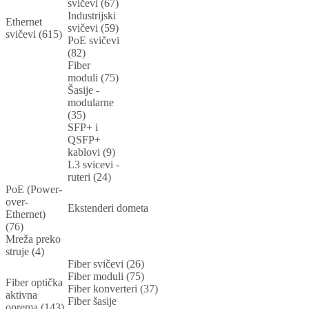
svičevi (67)
Industrijski
Ethernet
svičevi (59)
svičevi (615)
PoE svičevi
(82)
Fiber
moduli (75)
Šasije -
modularne
(35)
SFP+ i
QSFP+
kablovi (9)
L3 svicevi -
ruteri (24)
PoE (Power-
over-
Ekstenderi dometa
Ethernet)
(76)
Mreža preko
struje (4)
Fiber svičevi (26)
Fiber moduli (75)
Fiber optička
Fiber konverteri (37)
aktivna
Fiber šasije
oprema (143)