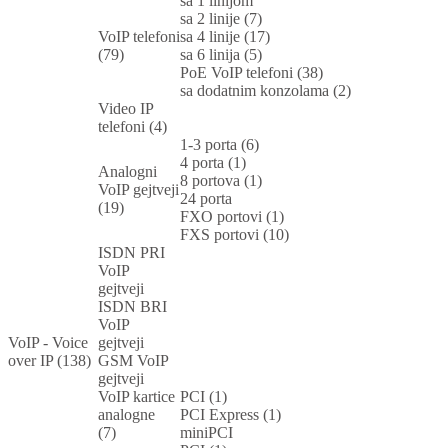
sa 1 linijom
sa 2 linije (7)
VoIP telefoni
sa 4 linije (17)
(79)
sa 6 linija (5)
PoE VoIP telefoni (38)
sa dodatnim konzolama (2)
Video IP
telefoni (4)
1-3 porta (6)
4 porta (1)
Analogni
8 portova (1)
VoIP gejtveji
24 porta
(19)
FXO portovi (1)
FXS portovi (10)
ISDN PRI
VoIP
gejtveji
ISDN BRI
VoIP
VoIP - Voice
gejtveji
over IP (138)
GSM VoIP
gejtveji
VoIP kartice
PCI (1)
analogne
PCI Express (1)
(7)
miniPCI