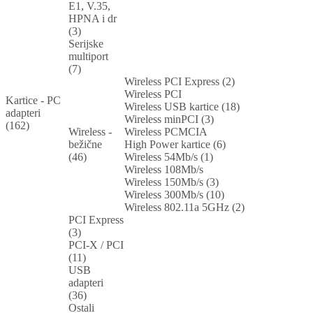
E1, V.35,
HPNA i dr
(3)
Serijske
multiport
(7)
Wireless PCI Express (2)
Wireless PCI
Kartice - PC
Wireless USB kartice (18)
adapteri
Wireless minPCI (3)
(162)
Wireless -
Wireless PCMCIA
bežične
High Power kartice (6)
(46)
Wireless 54Mb/s (1)
Wireless 108Mb/s
Wireless 150Mb/s (3)
Wireless 300Mb/s (10)
Wireless 802.11a 5GHz (2)
PCI Express
(3)
PCI-X / PCI
(11)
USB
adapteri
(36)
Ostali