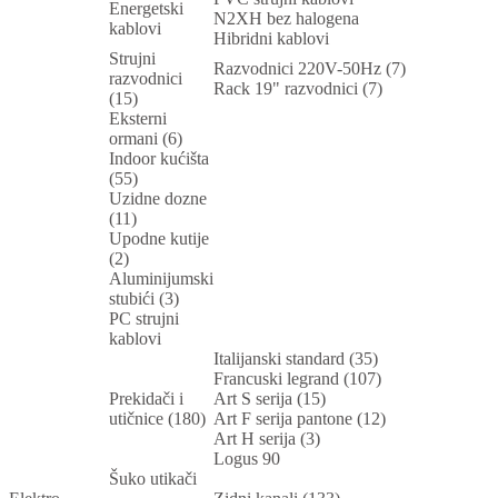
Energetski
N2XH bez halogena
kablovi
Hibridni kablovi
Strujni
Razvodnici 220V-50Hz (7)
razvodnici
Rack 19" razvodnici (7)
(15)
Eksterni
ormani (6)
Indoor kućišta
(55)
Uzidne dozne
(11)
Upodne kutije
(2)
Aluminijumski
stubići (3)
PC strujni
kablovi
Italijanski standard (35)
Francuski legrand (107)
Prekidači i
Art S serija (15)
utičnice (180)
Art F serija pantone (12)
Art H serija (3)
Logus 90
Šuko utikači