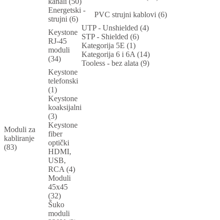
kanali (50)
Energetski -
PVC strujni kablovi (6)
strujni (6)
UTP - Unshielded (4)
Keystone
STP - Shielded (6)
RJ-45
Kategorija 5E (1)
moduli
Kategorija 6 i 6A (14)
(34)
Tooless - bez alata (9)
Keystone
telefonski
(1)
Keystone
koaksijalni
(3)
Keystone
Moduli za
fiber
kabliranje
optički
(83)
HDMI,
USB,
RCA (4)
Moduli
45x45
(32)
Šuko
moduli