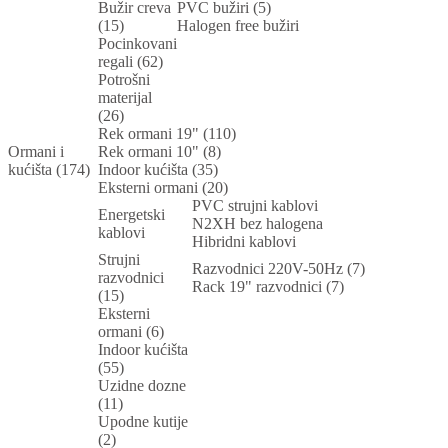
Bužir creva
PVC bužiri (5)
(15)
Halogen free bužiri
Pocinkovani
regali (62)
Potrošni
materijal
(26)
Rek ormani 19" (110)
Ormani i
Rek ormani 10" (8)
kućišta (174)
Indoor kućišta (35)
Eksterni ormani (20)
PVC strujni kablovi
Energetski
N2XH bez halogena
kablovi
Hibridni kablovi
Strujni
Razvodnici 220V-50Hz (7)
razvodnici
Rack 19" razvodnici (7)
(15)
Eksterni
ormani (6)
Indoor kućišta
(55)
Uzidne dozne
(11)
Upodne kutije
(2)