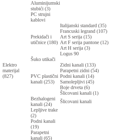
Aluminijumski
stubići (3)
PC strujni
kablovi
Italijanski standard (35)
Francuski legrand (107)
Prekidači i
Art S serija (15)
utičnice (180)
Art F serija pantone (12)
Art H serija (3)
Logus 90
Šuko utikači
Elektro
Zidni kanali (133)
materijal
Parapetni zidni (54)
(827)
PVC plastični
Podni kanali (14)
kanali (253)
Samolepljivi (45)
Boje drveta (6)
Šlicovani kanali (1)
Bezhalogeni
Šlicovani kanali
kanali (24)
Lepljive trake
(2)
Podni kanali
(19)
Parapetni
kanali (65)