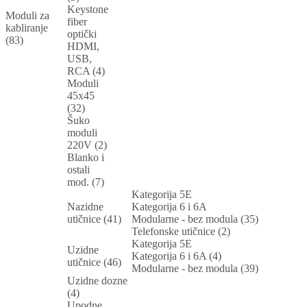
Keystone
Moduli za
fiber
kabliranje
optički
(83)
HDMI,
USB,
RCA (4)
Moduli
45x45
(32)
Šuko
moduli
220V (2)
Blanko i
ostali
mod. (7)
Kategorija 5E
Nazidne
Kategorija 6 i 6A
utičnice (41)
Modularne - bez modula (35)
Telefonske utičnice (2)
Kategorija 5E
Uzidne
Kategorija 6 i 6A (4)
utičnice (46)
Modularne - bez modula (39)
Uzidne dozne
(4)
Upodne