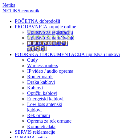
Netiks
NETIKS cenovnik
POČETNA
dobrodošli
PRODAVNICA
kupujte online
Uputstvo za registraciju
Uputstvo za naručivanje
Uputstvo za pretragu
proizvoda
PODRŠKA I DOKUMENTACIJA
uputstva i linkovi
Cudy
Wireless routers
IP video / audio oprema
Routerboards
Draka kablovi
Kablovi
Optički kablovi
Energetski kablovi
Low loss antenski
kablovi
Rek ormani
Oprema za rek ormane
Kompleti alata
SERVIS
reklamacije
O NAMA
netiks