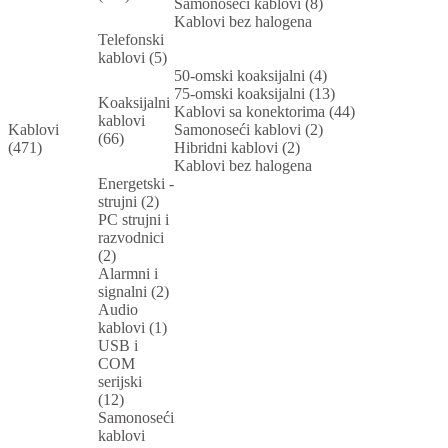
Samonoseći kablovi (8)
Kablovi bez halogena
Telefonski
kablovi (5)
50-omski koaksijalni (4)
75-omski koaksijalni (13)
Koaksijalni
Kablovi sa konektorima (44)
kablovi
Kablovi
Samonoseći kablovi (2)
(66)
(471)
Hibridni kablovi (2)
Kablovi bez halogena
Energetski -
strujni (2)
PC strujni i
razvodnici
(2)
Alarmni i
signalni (2)
Audio
kablovi (1)
USB i
COM
serijski
(12)
Samonoseći
kablovi