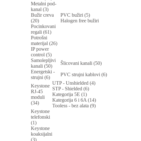
Metalni pod-
kanal (3)
Bužir creva
PVC bužiri (5)
(20)
Halogen free bužiri
Pocinkovani
regali (61)
Potrošni
materijal (26)
IP power
control (5)
Samolepljivi
Šlicovani kanali (50)
kanali (50)
Energetski -
PVC strujni kablovi (6)
strujni (6)
UTP - Unshielded (4)
Keystone
STP - Shielded (6)
RJ-45
Kategorija 5E (1)
moduli
Kategorija 6 i 6A (14)
(34)
Tooless - bez alata (9)
Keystone
telefonski
(1)
Keystone
koaksijalni
(3)