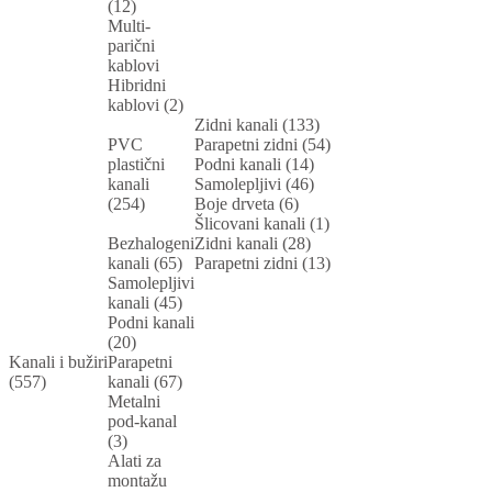
(12)
Multi-
parični
kablovi
Hibridni
kablovi (2)
Zidni kanali (133)
PVC
Parapetni zidni (54)
plastični
Podni kanali (14)
kanali
Samolepljivi (46)
(254)
Boje drveta (6)
Šlicovani kanali (1)
Bezhalogeni
Zidni kanali (28)
kanali (65)
Parapetni zidni (13)
Samolepljivi
kanali (45)
Podni kanali
(20)
Kanali i bužiri
Parapetni
(557)
kanali (67)
Metalni
pod-kanal
(3)
Alati za
montažu