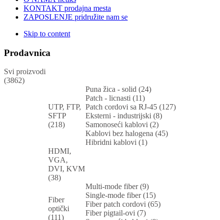
KONTAKT
prodajna mesta
ZAPOSLENJE
pridružite nam se
Skip to content
Prodavnica
Svi proizvodi
(3862)
Puna žica - solid (24)
Patch - licnasti (11)
UTP, FTP,
Patch cordovi sa RJ-45 (127)
SFTP
Eksterni - industrijski (8)
(218)
Samonoseći kablovi (2)
Kablovi bez halogena (45)
Hibridni kablovi (1)
HDMI,
VGA,
DVI, KVM
(38)
Multi-mode fiber (9)
Single-mode fiber (15)
Fiber
Fiber patch cordovi (65)
optički
Fiber pigtail-ovi (7)
(111)