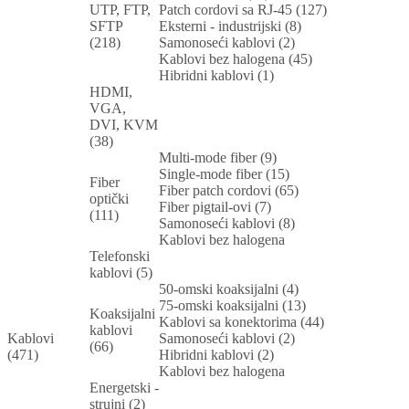
UTP, FTP,
Patch cordovi sa RJ-45 (127)
SFTP
Eksterni - industrijski (8)
(218)
Samonoseći kablovi (2)
Kablovi bez halogena (45)
Hibridni kablovi (1)
HDMI,
VGA,
DVI, KVM
(38)
Multi-mode fiber (9)
Single-mode fiber (15)
Fiber
Fiber patch cordovi (65)
optički
Fiber pigtail-ovi (7)
(111)
Samonoseći kablovi (8)
Kablovi bez halogena
Telefonski
kablovi (5)
50-omski koaksijalni (4)
75-omski koaksijalni (13)
Koaksijalni
Kablovi sa konektorima (44)
kablovi
Kablovi
Samonoseći kablovi (2)
(66)
(471)
Hibridni kablovi (2)
Kablovi bez halogena
Energetski -
strujni (2)