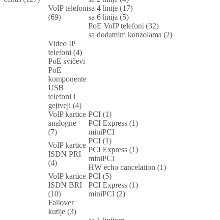
VoIP telefoni
sa 4 linije (17)
(69)
sa 6 linija (5)
PoE VoIP telefoni (32)
sa dodatnim konzolama (2)
Video IP
telefoni (4)
PoE svičevi
PoE
komponente
USB
telefoni i
gejtveji (4)
VoIP kartice
PCI (1)
analogne
PCI Express (1)
(7)
miniPCI
PCI (1)
VoIP kartice
PCI Express (1)
ISDN PRI
miniPCI
(4)
HW echo cancelation (1)
VoIP kartice
PCI (5)
ISDN BRI
PCI Express (1)
(10)
miniPCI (2)
Failover
kutije (3)