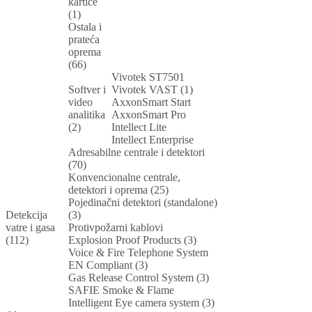
kartice
(1)
Ostala i
prateća
oprema
(66)
Vivotek ST7501
Softver i
Vivotek VAST (1)
video
AxxonSmart Start
analitika
AxxonSmart Pro
(2)
Intellect Lite
Intellect Enterprise
Adresabilne centrale i detektori
(70)
Konvencionalne centrale,
detektori i oprema (25)
Pojedinačni detektori (standalone)
Detekcija
(3)
vatre i gasa
Protivpožarni kablovi
(112)
Explosion Proof Products (3)
Voice & Fire Telephone System
EN Compliant (3)
Gas Release Control System (3)
SAFIE Smoke & Flame
Intelligent Eye camera system (3)