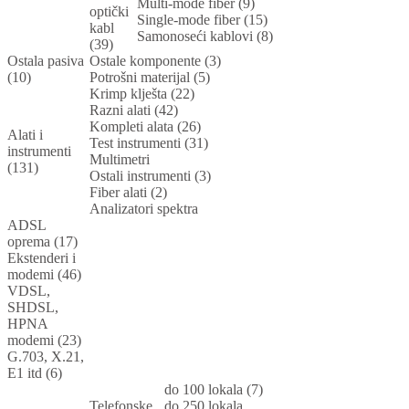
Multi-mode fiber (9)
optički
Single-mode fiber (15)
kabl
Samonoseći kablovi (8)
(39)
Ostala pasiva
Ostale komponente (3)
(10)
Potrošni materijal (5)
Krimp klješta (22)
Razni alati (42)
Kompleti alata (26)
Alati i
Test instrumenti (31)
instrumenti
Multimetri
(131)
Ostali instrumenti (3)
Fiber alati (2)
Analizatori spektra
ADSL
oprema (17)
Ekstenderi i
modemi (46)
VDSL,
SHDSL,
HPNA
modemi (23)
G.703, X.21,
E1 itd (6)
do 100 lokala (7)
Telefonske
do 250 lokala