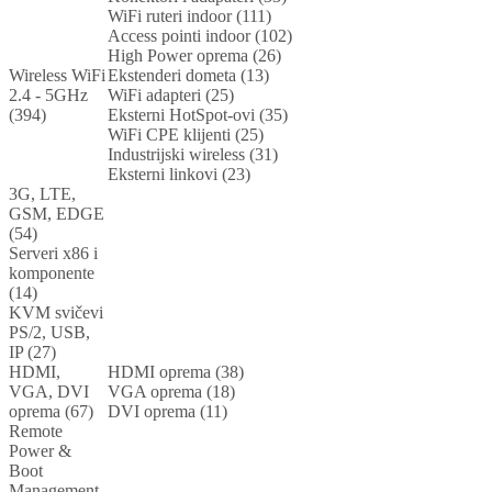
WiFi ruteri indoor (111)
Access pointi indoor (102)
High Power oprema (26)
Wireless WiFi
Ekstenderi dometa (13)
2.4 - 5GHz
WiFi adapteri (25)
(394)
Eksterni HotSpot-ovi (35)
WiFi CPE klijenti (25)
Industrijski wireless (31)
Eksterni linkovi (23)
3G, LTE,
GSM, EDGE
(54)
Serveri x86 i
komponente
(14)
KVM svičevi
PS/2, USB,
IP (27)
HDMI,
HDMI oprema (38)
VGA, DVI
VGA oprema (18)
oprema (67)
DVI oprema (11)
Remote
Power &
Boot
Management