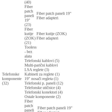
(40)
Fiber
patch
Fiber patch paneli 19"
paneli
Fiber adapteri
19"
(23)
Fiber
kutije
Fiber kutije (ZOK)
(ZOK)
Fiber adapteri
(21)
Tooless
- bez
alata
Telefonski kablovi (5)
Multi-parični kablovi
LSA reglete (3)
Telefonske
Kabineti za reglete (1)
komponente
19" nosači regleta (1)
(32)
Telefonski p. paneli (12)
Telefonske utičnice (4)
Telefonski konektori (4)
Ostale komponente (2)
Fiber
patch
Fiber patch paneli 19"
paneli