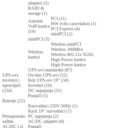
adapteri (5)
RAID &
storage (1)
PCI (11)
Asterisk
HW echo cancelation (1)
VoIP kartice
PCI Express (4)
(19)
miniPCI (2)
miniPCI (5)
Wireless minPCI
Wireless 300Mb/s
Wireless
Wireless 802.11a 5GHz
kartice
High Power kartice
High Power kartice
UPS-ovi standardni (87)
UPS-ovi,
On-line UPS-ovi (52)
inverteri i
Rek UPS-ovi 19" (34)
ispravljači
Inverteri (10)
(234)
DC napajanja (31)
Punjači (1)
Baterije (22)
Razvodnici 220V-50Hz (1)
Rack 19" razvodnici (7)
Prenaponske
PC napajanja (2)
zaštite,
AC/DC adapteri (8)
AC/DC i sl
Punjači