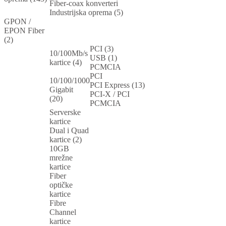
Fiber-coax konverteri
Industrijska oprema (5)
GPON /
EPON Fiber
(2)
PCI (3)
10/100Mb/s
USB (1)
kartice (4)
PCMCIA
PCI
10/100/1000
PCI Express (13)
Gigabit
PCI-X / PCI
(20)
PCMCIA
Serverske
kartice
Dual i Quad
kartice (2)
10GB
mrežne
kartice
Fiber
optičke
kartice
Fibre
Channel
kartice