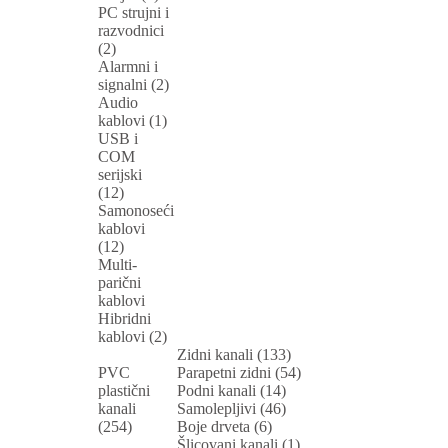
PC strujni i
razvodnici
(2)
Alarmni i
signalni (2)
Audio
kablovi (1)
USB i
COM
serijski
(12)
Samonoseći
kablovi
(12)
Multi-
parični
kablovi
Hibridni
kablovi (2)
Zidni kanali (133)
PVC
Parapetni zidni (54)
plastični
Podni kanali (14)
kanali
Samolepljivi (46)
(254)
Boje drveta (6)
Šlicovani kanali (1)