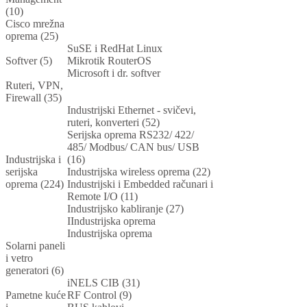
(10)
Cisco mrežna
oprema (25)
SuSE i RedHat Linux
Softver (5)
Mikrotik RouterOS
Microsoft i dr. softver
Ruteri, VPN,
Firewall (35)
Industrijski Ethernet - svičevi,
ruteri, konverteri (52)
Serijska oprema RS232/ 422/
485/ Modbus/ CAN bus/ USB
Industrijska i
(16)
serijska
Industrijska wireless oprema (22)
oprema (224)
Industrijski i Embedded računari i
Remote I/O (11)
Industrijsko kabliranje (27)
IIndustrijska oprema
Industrijska oprema
Solarni paneli
i vetro
generatori (6)
iNELS CIB (31)
Pametne kuće
RF Control (9)