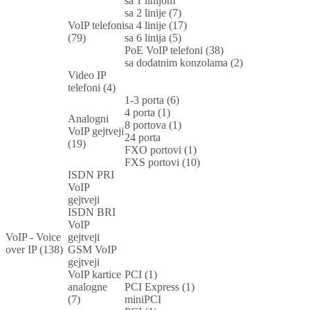
sa 1 linijom
sa 2 linije (7)
VoIP telefoni
sa 4 linije (17)
(79)
sa 6 linija (5)
PoE VoIP telefoni (38)
sa dodatnim konzolama (2)
Video IP
telefoni (4)
1-3 porta (6)
4 porta (1)
Analogni
8 portova (1)
VoIP gejtveji
24 porta
(19)
FXO portovi (1)
FXS portovi (10)
ISDN PRI
VoIP
gejtveji
ISDN BRI
VoIP
VoIP - Voice
gejtveji
over IP (138)
GSM VoIP
gejtveji
VoIP kartice
PCI (1)
analogne
PCI Express (1)
(7)
miniPCI