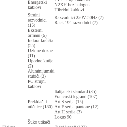
Energetski
N2XH bez halogena
kablovi
Hibridni kablovi
Strujni
Razvodnici 220V-50Hz (7)
razvodnici
Rack 19" razvodnici (7)
(15)
Eksterni
ormani (6)
Indoor kućišta
(55)
Uzidne dozne
(11)
Upodne kutije
(2)
Aluminijumski
stubići (3)
PC strujni
kablovi
Italijanski standard (35)
Francuski legrand (107)
Prekidači i
Art S serija (15)
utičnice (180)
Art F serija pantone (12)
Art H serija (3)
Logus 90
Šuko utikači