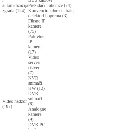
i
BUS kablovi
automatizacija
Prekidači i utičnice (74)
zgrada (124)
Konvencionalne centrale,
detektori i oprema (3)
Fiksne IP
kamere
(75)
Pokretne
IP
kamere
(17)
Video
serveri i
risiveri
(7)
NVR
snimači
HW (12)
DVR
snimači
Video nadzor
(6)
(197)
Analogne
kamere
(9)
DVR PC