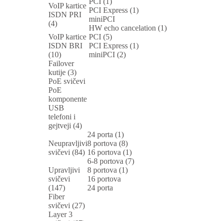
PCI (1)
VoIP kartice
PCI Express (1)
ISDN PRI
miniPCI
(4)
HW echo cancelation (1)
VoIP kartice
PCI (5)
ISDN BRI
PCI Express (1)
(10)
miniPCI (2)
Failover
kutije (3)
PoE svičevi
PoE
komponente
USB
telefoni i
gejtveji (4)
24 porta (1)
Neupravljivi
8 portova (8)
svičevi (84)
16 portova (1)
6-8 portova (7)
Upravljivi
8 portova (1)
svičevi
16 portova
(147)
24 porta
Fiber
svičevi (27)
Layer 3