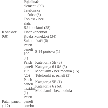
Pojedinačni
elementi (99)
Telefonske
utičnice (3)
Tooless - bez
alata
RJ konektori (28)
Konektori
Fiber konektori
(68)
Koaks konektori (34)
Šuko utikači (6)
Patch
paneli
8-14 portova (1)
10"
(1)
Patch
Kategorija 5E (3)
paneli
Kategorija 6 i 6A (3)
19"
Modularni - bez modula (15)
(25)
Telefonski p. paneli (3)
Patch
Kategorija 5E (1)
paneli
Kategorija 6 i 6A
nazidni
Modularni - bez modula
(1)
Patch
Patch paneli
paneli
(112)
combo