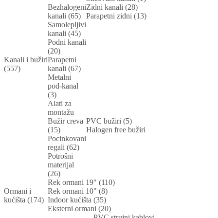
Bezhalogeni
Zidni kanali (28)
kanali (65)
Parapetni zidni (13)
Samolepljivi
kanali (45)
Podni kanali
(20)
Kanali i bužiri
Parapetni
(557)
kanali (67)
Metalni
pod-kanal
(3)
Alati za
montažu
Bužir creva
PVC bužiri (5)
(15)
Halogen free bužiri
Pocinkovani
regali (62)
Potrošni
materijal
(26)
Rek ormani 19" (110)
Ormani i
Rek ormani 10" (8)
kućišta (174)
Indoor kućišta (35)
Eksterni ormani (20)
PVC strujni kablovi