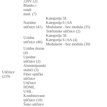
220V (2)
Blanko i
ostali
mod. (7)
Kategorija 5E
Nazidne
Kategorija 6 i 6A
utičnice (41)
Modularne - bez modula (35)
Telefonske utičnice (2)
Kategorija 5E
Uzidne
Kategorija 6 i 6A (4)
utičnice (46)
Modularne - bez modula (39)
Uzidne dozne
(4)
Upodne
utičnice (2)
Aluminijumski
stubići (3)
Utičnice
Fiber optičke
(219)
utičnice
Utičnice
HDMI,
USB..
Kombinovane
utičnice (18)
Šuko utičnice