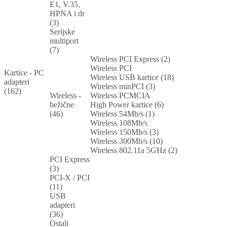
E1, V.35,
HPNA i dr
(3)
Serijske
multiport
(7)
Wireless PCI Express (2)
Wireless PCI
Kartice - PC
Wireless USB kartice (18)
adapteri
Wireless minPCI (3)
(162)
Wireless -
Wireless PCMCIA
bežične
High Power kartice (6)
(46)
Wireless 54Mb/s (1)
Wireless 108Mb/s
Wireless 150Mb/s (3)
Wireless 300Mb/s (10)
Wireless 802.11a 5GHz (2)
PCI Express
(3)
PCI-X / PCI
(11)
USB
adapteri
(36)
Ostali