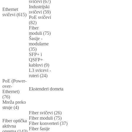
svičevi (67)
Industrijski
Ethernet
svičevi (59)
svičevi (615)
PoE svičevi
(82)
Fiber
moduli (75)
Šasije -
modularne
(35)
SFP+ i
QSFP+
kablovi (9)
L3 svicevi -
ruteri (24)
PoE (Power-
over-
Ekstenderi dometa
Ethernet)
(76)
Mreža preko
struje (4)
Fiber svičevi (26)
Fiber moduli (75)
Fiber optička
Fiber konverteri (37)
aktivna
Fiber šasije
oprema (143)