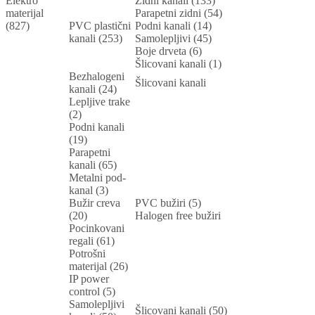
Elektro
Zidni kanali (133)
materijal
Parapetni zidni (54)
(827)
PVC plastični
Podni kanali (14)
kanali (253)
Samolepljivi (45)
Boje drveta (6)
Šlicovani kanali (1)
Bezhalogeni
Šlicovani kanali
kanali (24)
Lepljive trake
(2)
Podni kanali
(19)
Parapetni
kanali (65)
Metalni pod-
kanal (3)
Bužir creva
PVC bužiri (5)
(20)
Halogen free bužiri
Pocinkovani
regali (61)
Potrošni
materijal (26)
IP power
control (5)
Samolepljivi
Šlicovani kanali (50)