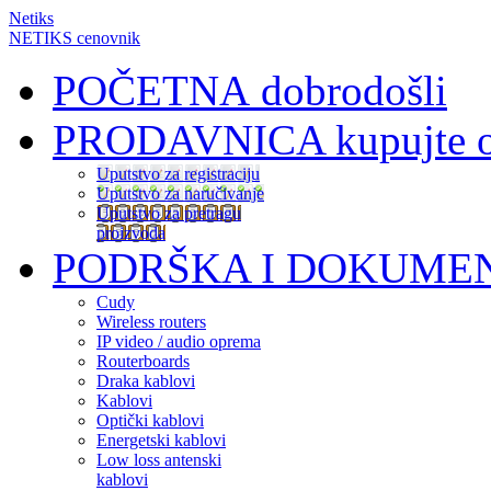
Netiks
NETIKS cenovnik
POČETNA
dobrodošli
PRODAVNICA
kupujte 
Uputstvo za registraciju
Uputstvo za naručivanje
Uputstvo za pretragu
proizvoda
PODRŠKA I DOKUME
Cudy
Wireless routers
IP video / audio oprema
Routerboards
Draka kablovi
Kablovi
Optički kablovi
Energetski kablovi
Low loss antenski
kablovi