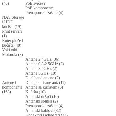
(40)
PoE svičevi
PoE komponente
Prenaponske zaštite (4)
NAS Storage
i HDD
kućišta (19)
Print serveri
(1)
Ruter ploče i
kućišta (48)
Voki toki
Motorola (8)
Antene 2.4GHz (36)
Antene 0.8-2.5GHz (2)
Antene 3.5GHz (2)
Antene 5GHz (18)
Dual band antene (2)
Antene i
Dual polarisane ant. (11)
komponente
Antene sa kućištem (6)
(168)
Kućišta (10)
Antenski držači (10)
Antenski spliteri (2)
Prenaponske zaštite (4)
Antenski kablovi (32)
Konektori i adapateri (33)