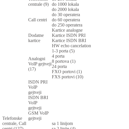
centrale (9)
do 1000 lokala
do 2000 lokala
do 30 operatera
Call centri
do 60 operatera
do 250 operatera
Kartice analogne
Dodatne
Kartice ISDN PRI
kartice
Kartice ISDN BRI
HW echo cancelation
1-3 porta (5)
4 porta
Analogni
8 portova (1)
VoIP gejtveji
24 porta
(17)
FXO portovi (1)
FXS portovi (10)
ISDN PRI
VoIP
gejtveji
ISDN BRI
VoIP
gejtveji
GSM VoIP
Telefonske
gejtveji
centrale, Call
sa 1 linijom
centri (127)
sa 2 linije (4)