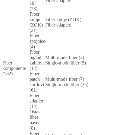
Fiber adapteri
19"
(23)
Fiber
kutije
Fiber kutije (ZOK)
(ZOK)
Fiber adapteri
(21)
Fiber
spojnice
(4)
Fiber
pigtail
Multi-mode fiber (2)
Fiber
kablovi
Single-mode fiber (5)
komponente
(12)
(182)
Fiber
patch
Multi-mode fiber (7)
cordovi
Single-mode fiber (25)
(61)
Fiber
adapteri
(14)
Ostala
fiber
pasiva
(8)
Fiber