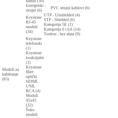
kanali (50)
Energetski -
PVC strujni kablovi (6)
strujni (6)
UTP - Unshielded (4)
Keystone
STP - Shielded (6)
RJ-45
Kategorija 5E (1)
moduli
Kategorija 6 i 6A (14)
(34)
Tooless - bez alata (9)
Keystone
telefonski
(1)
Keystone
koaksijalni
(3)
Keystone
Moduli za
fiber
kabliranje
optički
(83)
HDMI,
USB,
RCA (4)
Moduli
45x45
(32)
Šuko
moduli