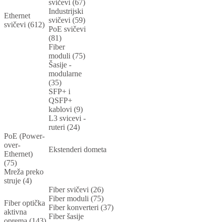
svičevi (67)
Industrijski
Ethernet
svičevi (59)
svičevi (612)
PoE svičevi
(81)
Fiber
moduli (75)
Šasije -
modularne
(35)
SFP+ i
QSFP+
kablovi (9)
L3 svicevi -
ruteri (24)
PoE (Power-
over-
Ekstenderi dometa
Ethernet)
(75)
Mreža preko
struje (4)
Fiber svičevi (26)
Fiber moduli (75)
Fiber optička
Fiber konverteri (37)
aktivna
Fiber šasije
oprema (143)