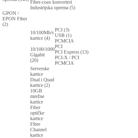
Fiber-coax konverteri
Industrijska oprema (5)
GPON /
EPON Fiber
(2)
PCI (3)
10/100Mb/s
USB (1)
kartice (4)
PCMCIA
PCI
10/100/1000
PCI Express (13)
Gigabit
PCI-X / PCI
(20)
PCMCIA
Serverske
kartice
Dual i Quad
kartice (2)
10GB
mrežne
kartice
Fiber
optičke
kartice
Fibre
Channel
kartice