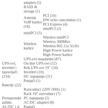
adapteri (5)
RAID &
storage (1)
PCI (10)
Asterisk
HW echo cancelation (1)
VoIP kartice
PCI Express (4)
(18)
miniPCI (2)
miniPCI (5)
Wireless minPCI
Wireless 300Mb/s
Wireless
Wireless 802.11a 5GHz
kartice
High Power kartice
High Power kartice
UPS-ovi standardni (87)
UPS-ovi,
On-line UPS-ovi (52)
inverteri i
Rek UPS-ovi 19" (34)
ispravljači
Inverteri (10)
(234)
DC napajanja (31)
Punjači (1)
Baterije (22)
Razvodnici 220V-50Hz (1)
Rack 19" razvodnici (7)
Prenaponske
PC napajanja (2)
zaštite,
AC/DC adapteri (8)
AC/DC i sl
Punjači