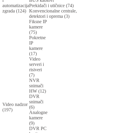
i
BUS kablovi
automatizacija
Prekidači i utičnice (74)
zgrada (124)
Konvencionalne centrale,
detektori i oprema (3)
Fiksne IP
kamere
(75)
Pokretne
IP
kamere
(17)
Video
serveri i
risiveri
(7)
NVR
snimači
HW (12)
DVR
snimači
Video nadzor
(6)
(197)
Analogne
kamere
(9)
DVR PC