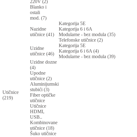
220V (2)
Blanko i
ostali
mod. (7)
Kategorija 5E
Nazidne
Kategorija 6 i 6A
utičnice (41)
Modularne - bez modula (35)
Telefonske utičnice (2)
Kategorija 5E
Uzidne
Kategorija 6 i 6A (4)
utičnice (46)
Modularne - bez modula (39)
Uzidne dozne
(4)
Upodne
utičnice (2)
Aluminijumski
stubići (3)
Utičnice
Fiber optičke
(219)
utičnice
Utičnice
HDMI,
USB..
Kombinovane
utičnice (18)
Šuko utičnice