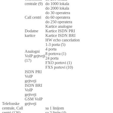
centrale (9)
do 1000 lokala
do 2000 lokala
do 30 operatera
Call centri
do 60 operatera
do 250 operatera
Kartice analogne
Dodatne
Kartice ISDN PRI
kartice
Kartice ISDN BRI
HW echo cancelation
1-3 porta (5)
4 porta
Analogni
8 portova (1)
VoIP gejtveji
24 porta
(17)
FXO portovi (1)
FXS portovi (10)
ISDN PRI
VoIP
gejtveji
ISDN BRI
VoIP
gejtveji
GSM VoIP
Telefonske
gejtveji
centrale, Call
sa 1 linijom
centri (126)
sa 2 linije (4)