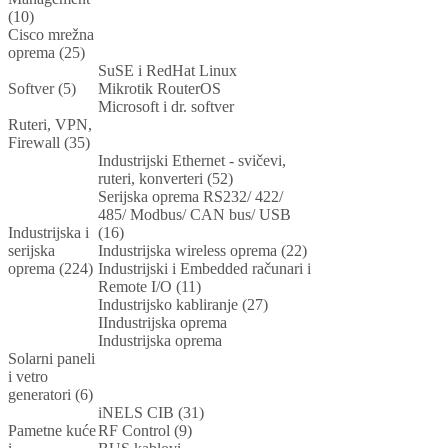
(10)
Cisco mrežna
oprema (25)
SuSE i RedHat Linux
Softver (5)
Mikrotik RouterOS
Microsoft i dr. softver
Ruteri, VPN,
Firewall (35)
Industrijski Ethernet - svičevi,
ruteri, konverteri (52)
Serijska oprema RS232/ 422/
485/ Modbus/ CAN bus/ USB
Industrijska i
(16)
serijska
Industrijska wireless oprema (22)
oprema (224)
Industrijski i Embedded računari i
Remote I/O (11)
Industrijsko kabliranje (27)
IIndustrijska oprema
Industrijska oprema
Solarni paneli
i vetro
generatori (6)
iNELS CIB (31)
Pametne kuće
RF Control (9)