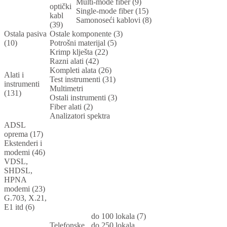
Multi-mode fiber (9)
optički
Single-mode fiber (15)
kabl
Samonoseći kablovi (8)
(39)
Ostala pasiva
Ostale komponente (3)
(10)
Potrošni materijal (5)
Krimp klješta (22)
Razni alati (42)
Kompleti alata (26)
Alati i
Test instrumenti (31)
instrumenti
Multimetri
(131)
Ostali instrumenti (3)
Fiber alati (2)
Analizatori spektra
ADSL
oprema (17)
Ekstenderi i
modemi (46)
VDSL,
SHDSL,
HPNA
modemi (23)
G.703, X.21,
E1 itd (6)
do 100 lokala (7)
Telefonske
do 250 lokala