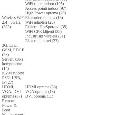
WiFi ruteri indoor (105)
Access pointi indoor (97)
High Power oprema (26)
Wireless WiFi
Ekstenderi dometa (13)
2.4 - 5GHz
WiFi adapteri (25)
(383)
Eksterni HotSpot-ovi (35)
WiFi CPE klijenti (25)
Industrijski wireless (31)
Eksterni linkovi (23)
3G, LTE,
GSM, EDGE
(53)
Serveri x86 i
komponente
(14)
KVM svičevi
PS/2, USB,
IP (27)
HDMI,
HDMI oprema (38)
VGA, DVI
VGA oprema (18)
oprema (67)
DVI oprema (11)
Remote
Power &
Boot
Management