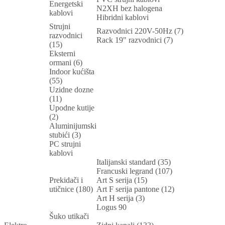
Energetski
N2XH bez halogena
kablovi
Hibridni kablovi
Strujni
Razvodnici 220V-50Hz (7)
razvodnici
Rack 19" razvodnici (7)
(15)
Eksterni
ormani (6)
Indoor kućišta
(55)
Uzidne dozne
(11)
Upodne kutije
(2)
Aluminijumski
stubići (3)
PC strujni
kablovi
Italijanski standard (35)
Francuski legrand (107)
Prekidači i
Art S serija (15)
utičnice (180)
Art F serija pantone (12)
Art H serija (3)
Logus 90
Šuko utikači