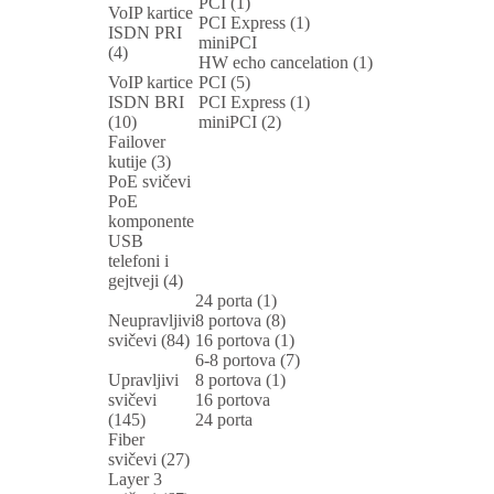
PCI (1)
VoIP kartice
PCI Express (1)
ISDN PRI
miniPCI
(4)
HW echo cancelation (1)
VoIP kartice
PCI (5)
ISDN BRI
PCI Express (1)
(10)
miniPCI (2)
Failover
kutije (3)
PoE svičevi
PoE
komponente
USB
telefoni i
gejtveji (4)
24 porta (1)
Neupravljivi
8 portova (8)
svičevi (84)
16 portova (1)
6-8 portova (7)
Upravljivi
8 portova (1)
svičevi
16 portova
(145)
24 porta
Fiber
svičevi (27)
Layer 3