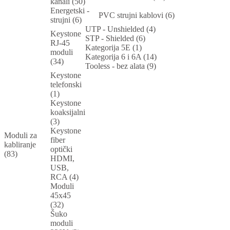
kanali (50)
Energetski -
PVC strujni kablovi (6)
strujni (6)
UTP - Unshielded (4)
Keystone
STP - Shielded (6)
RJ-45
Kategorija 5E (1)
moduli
Kategorija 6 i 6A (14)
(34)
Tooless - bez alata (9)
Keystone
telefonski
(1)
Keystone
koaksijalni
(3)
Keystone
Moduli za
fiber
kabliranje
optički
(83)
HDMI,
USB,
RCA (4)
Moduli
45x45
(32)
Šuko
moduli