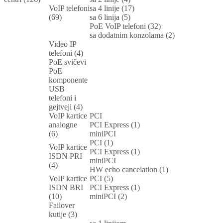
VoIP telefoni
sa 4 linije (17)
(69)
sa 6 linija (5)
PoE VoIP telefoni (32)
sa dodatnim konzolama (2)
Video IP
telefoni (4)
PoE svičevi
PoE
komponente
USB
telefoni i
gejtveji (4)
VoIP kartice
PCI
analogne
PCI Express (1)
(6)
miniPCI
PCI (1)
VoIP kartice
PCI Express (1)
ISDN PRI
miniPCI
(4)
HW echo cancelation (1)
VoIP kartice
PCI (5)
ISDN BRI
PCI Express (1)
(10)
miniPCI (2)
Failover
kutije (3)