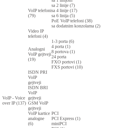
sa 1 linijom
sa 2 linije (7)
VoIP telefoni
sa 4 linije (17)
(79)
sa 6 linija (5)
PoE VoIP telefoni (38)
sa dodatnim konzolama (2)
Video IP
telefoni (4)
1-3 porta (6)
4 porta (1)
Analogni
8 portova (1)
VoIP gejtveji
24 porta
(19)
FXO portovi (1)
FXS portovi (10)
ISDN PRI
VoIP
gejtveji
ISDN BRI
VoIP
VoIP - Voice
gejtveji
over IP (137)
GSM VoIP
gejtveji
VoIP kartice
PCI
analogne
PCI Express (1)
(6)
miniPCI