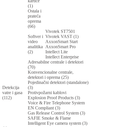
kartice
(1)
Ostala i
prateća
oprema
(66)
Vivotek ST7501
Softver i
Vivotek VAST (1)
video
AxxonSmart Start
analitika
AxxonSmart Pro
(2)
Intellect Lite
Intellect Enterprise
Adresabilne centrale i detektori
(70)
Konvencionalne centrale,
detektori i oprema (25)
Pojedinačni detektori (standalone)
Detekcija
(3)
vatre i gasa
Protivpožarni kablovi
(112)
Explosion Proof Products (3)
Voice & Fire Telephone System
EN Compliant (3)
Gas Release Control System (3)
SAFIE Smoke & Flame
Intelligent Eye camera system (3)