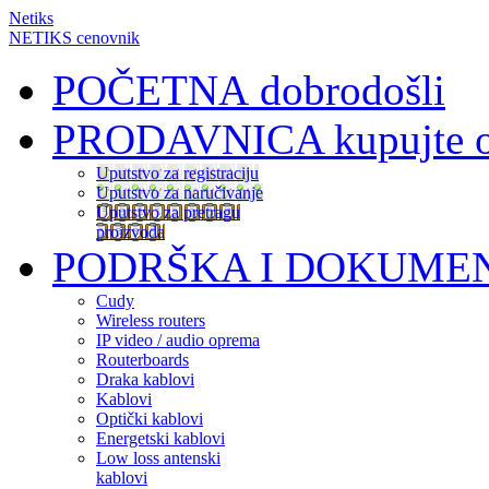
Netiks
NETIKS cenovnik
POČETNA
dobrodošli
PRODAVNICA
kupujte 
Uputstvo za registraciju
Uputstvo za naručivanje
Uputstvo za pretragu
proizvoda
PODRŠKA I DOKUME
Cudy
Wireless routers
IP video / audio oprema
Routerboards
Draka kablovi
Kablovi
Optički kablovi
Energetski kablovi
Low loss antenski
kablovi