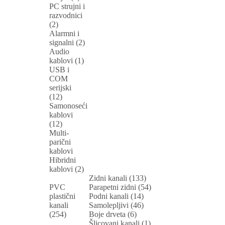
PC strujni i
razvodnici
(2)
Alarmni i
signalni (2)
Audio
kablovi (1)
USB i
COM
serijski
(12)
Samonoseći
kablovi
(12)
Multi-
parični
kablovi
Hibridni
kablovi (2)
Zidni kanali (133)
PVC
Parapetni zidni (54)
plastični
Podni kanali (14)
kanali
Samolepljivi (46)
(254)
Boje drveta (6)
Šlicovani kanali (1)