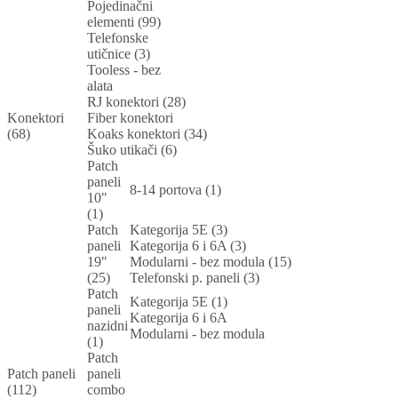
Pojedinačni
elementi (99)
Telefonske
utičnice (3)
Tooless - bez
alata
RJ konektori (28)
Konektori
Fiber konektori
(68)
Koaks konektori (34)
Šuko utikači (6)
Patch
paneli
8-14 portova (1)
10"
(1)
Patch
Kategorija 5E (3)
paneli
Kategorija 6 i 6A (3)
19"
Modularni - bez modula (15)
(25)
Telefonski p. paneli (3)
Patch
Kategorija 5E (1)
paneli
Kategorija 6 i 6A
nazidni
Modularni - bez modula
(1)
Patch
Patch paneli
paneli
(112)
combo