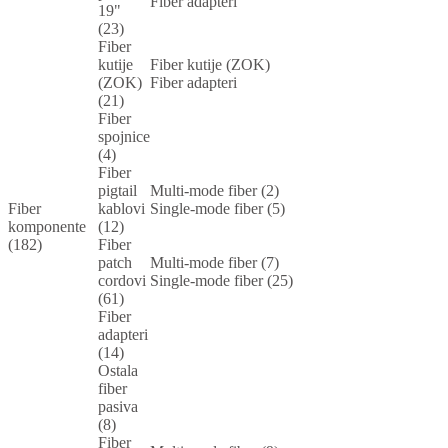
Fiber adapteri
19"
(23)
Fiber
kutije
Fiber kutije (ZOK)
(ZOK)
Fiber adapteri
(21)
Fiber
spojnice
(4)
Fiber
pigtail
Multi-mode fiber (2)
Fiber
kablovi
Single-mode fiber (5)
komponente
(12)
(182)
Fiber
patch
Multi-mode fiber (7)
cordovi
Single-mode fiber (25)
(61)
Fiber
adapteri
(14)
Ostala
fiber
pasiva
(8)
Fiber