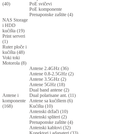
(40)
PoE svičevi
PoE komponente
Prenaponske zaštite (4)
NAS Storage
i HDD
kućišta (19)
Print serveri
(1)
Ruter ploče i
kućišta (48)
Voki toki
Motorola (8)
Antene 2.4GHz (36)
Antene 0.8-2.5GHz (2)
Antene 3.5GHz (2)
Antene 5GHz (18)
Dual band antene (2)
Antene i
Dual polarisane ant. (11)
komponente
Antene sa kućištem (6)
(168)
Kućišta (10)
Antenski držači (10)
Antenski spliteri (2)
Prenaponske zaštite (4)
Antenski kablovi (32)
Konektori i adapateri (33)