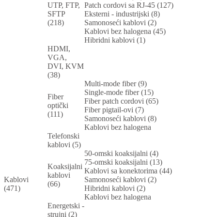
UTP, FTP,
Patch cordovi sa RJ-45 (127)
SFTP
Eksterni - industrijski (8)
(218)
Samonoseći kablovi (2)
Kablovi bez halogena (45)
Hibridni kablovi (1)
HDMI,
VGA,
DVI, KVM
(38)
Multi-mode fiber (9)
Single-mode fiber (15)
Fiber
Fiber patch cordovi (65)
optički
Fiber pigtail-ovi (7)
(111)
Samonoseći kablovi (8)
Kablovi bez halogena
Telefonski
kablovi (5)
50-omski koaksijalni (4)
75-omski koaksijalni (13)
Koaksijalni
Kablovi sa konektorima (44)
kablovi
Kablovi
Samonoseći kablovi (2)
(66)
(471)
Hibridni kablovi (2)
Kablovi bez halogena
Energetski -
strujni (2)