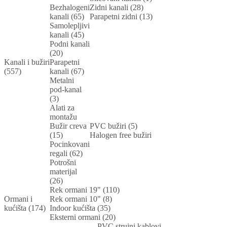
Bezhalogeni
Zidni kanali (28)
kanali (65)
Parapetni zidni (13)
Samolepljivi
kanali (45)
Podni kanali
(20)
Kanali i bužiri
Parapetni
(557)
kanali (67)
Metalni
pod-kanal
(3)
Alati za
montažu
Bužir creva
PVC bužiri (5)
(15)
Halogen free bužiri
Pocinkovani
regali (62)
Potrošni
materijal
(26)
Rek ormani 19" (110)
Ormani i
Rek ormani 10" (8)
kućišta (174)
Indoor kućišta (35)
Eksterni ormani (20)
PVC strujni kablovi