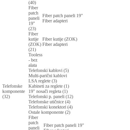
(40)
Fiber
patch
Fiber patch paneli 19"
paneli
Fiber adapteri
19"
(23)
Fiber
kutije
Fiber kutije (ZOK)
(ZOK)
Fiber adapteri
(21)
Tooless
- bez
alata
Telefonski kablovi (5)
Multi-parični kablovi
LSA reglete (3)
Telefonske
Kabineti za reglete (1)
komponente
19" nosači regleta (1)
(32)
Telefonski p. paneli (12)
Telefonske utičnice (4)
Telefonski konektori (4)
Ostale komponente (2)
Fiber
patch
Fiber patch paneli 19"
paneli