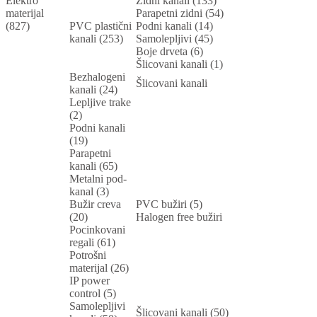
Elektro
Zidni kanali (133)
materijal
Parapetni zidni (54)
(827)
PVC plastični
Podni kanali (14)
kanali (253)
Samolepljivi (45)
Boje drveta (6)
Šlicovani kanali (1)
Bezhalogeni
Šlicovani kanali
kanali (24)
Lepljive trake
(2)
Podni kanali
(19)
Parapetni
kanali (65)
Metalni pod-
kanal (3)
Bužir creva
PVC bužiri (5)
(20)
Halogen free bužiri
Pocinkovani
regali (61)
Potrošni
materijal (26)
IP power
control (5)
Samolepljivi
Šlicovani kanali (50)