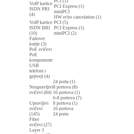
PCI (1)
VoIP kartice
PCI Express (1)
ISDN PRI
miniPCI
(4)
HW echo cancelation (1)
VoIP kartice
PCI (5)
ISDN BRI
PCI Express (1)
(10)
miniPCI (2)
Failover
kutije (3)
PoE svičevi
PoE
komponente
USB
telefoni i
gejtveji (4)
24 porta (1)
Neupravljivi
8 portova (8)
svičevi (84)
16 portova (1)
6-8 portova (7)
Upravljivi
8 portova (1)
svičevi
16 portova
(145)
24 porta
Fiber
svičevi (27)
Layer 3