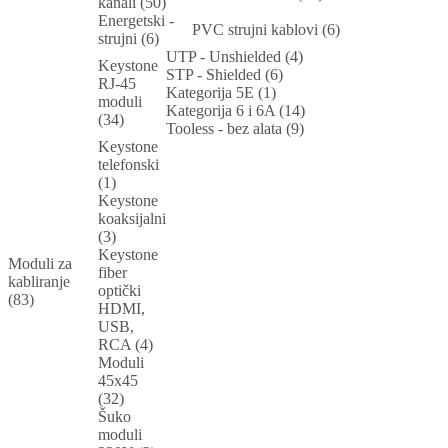
kanali (50)
Energetski -
PVC strujni kablovi (6)
strujni (6)
UTP - Unshielded (4)
Keystone
STP - Shielded (6)
RJ-45
Kategorija 5E (1)
moduli
Kategorija 6 i 6A (14)
(34)
Tooless - bez alata (9)
Keystone
telefonski
(1)
Keystone
koaksijalni
(3)
Keystone
Moduli za
fiber
kabliranje
optički
(83)
HDMI,
USB,
RCA (4)
Moduli
45x45
(32)
Šuko
moduli