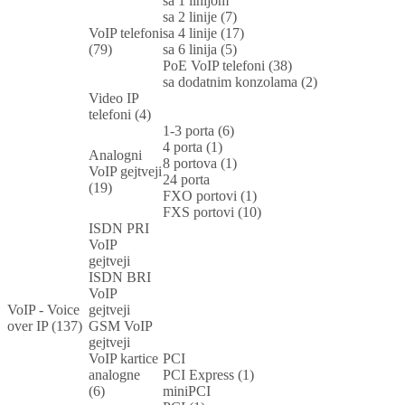
sa 1 linijom
sa 2 linije (7)
VoIP telefoni
sa 4 linije (17)
(79)
sa 6 linija (5)
PoE VoIP telefoni (38)
sa dodatnim konzolama (2)
Video IP
telefoni (4)
1-3 porta (6)
4 porta (1)
Analogni
8 portova (1)
VoIP gejtveji
24 porta
(19)
FXO portovi (1)
FXS portovi (10)
ISDN PRI
VoIP
gejtveji
ISDN BRI
VoIP
VoIP - Voice
gejtveji
over IP (137)
GSM VoIP
gejtveji
VoIP kartice
PCI
analogne
PCI Express (1)
(6)
miniPCI