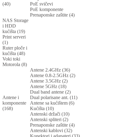
(40)
PoE svičevi
PoE komponente
Prenaponske zaštite (4)
NAS Storage
i HDD
kućišta (19)
Print serveri
(1)
Ruter ploče i
kućišta (48)
Voki toki
Motorola (8)
Antene 2.4GHz (36)
Antene 0.8-2.5GHz (2)
Antene 3.5GHz (2)
Antene 5GHz (18)
Dual band antene (2)
Antene i
Dual polarisane ant. (11)
komponente
Antene sa kućištem (6)
(168)
Kućišta (10)
Antenski držači (10)
Antenski spliteri (2)
Prenaponske zaštite (4)
Antenski kablovi (32)
Konektori i adapateri (33)