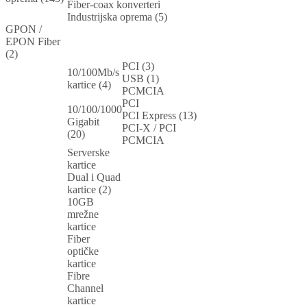
Fiber-coax konverteri
Industrijska oprema (5)
GPON /
EPON Fiber
(2)
PCI (3)
10/100Mb/s
USB (1)
kartice (4)
PCMCIA
PCI
10/100/1000
PCI Express (13)
Gigabit
PCI-X / PCI
(20)
PCMCIA
Serverske
kartice
Dual i Quad
kartice (2)
10GB
mrežne
kartice
Fiber
optičke
kartice
Fibre
Channel
kartice