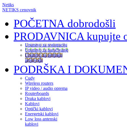
Netiks
NETIKS cenovnik
POČETNA
dobrodošli
PRODAVNICA
kupujte 
Uputstvo za registraciju
Uputstvo za naručivanje
Uputstvo za pretragu
proizvoda
PODRŠKA I DOKUME
Cudy
Wireless routers
IP video / audio oprema
Routerboards
Draka kablovi
Kablovi
Optički kablovi
Energetski kablovi
Low loss antenski
kablovi