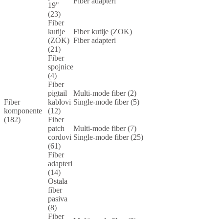
Fiber adapteri
19"
(23)
Fiber
kutije
Fiber kutije (ZOK)
(ZOK)
Fiber adapteri
(21)
Fiber
spojnice
(4)
Fiber
pigtail
Multi-mode fiber (2)
Fiber
kablovi
Single-mode fiber (5)
komponente
(12)
(182)
Fiber
patch
Multi-mode fiber (7)
cordovi
Single-mode fiber (25)
(61)
Fiber
adapteri
(14)
Ostala
fiber
pasiva
(8)
Fiber