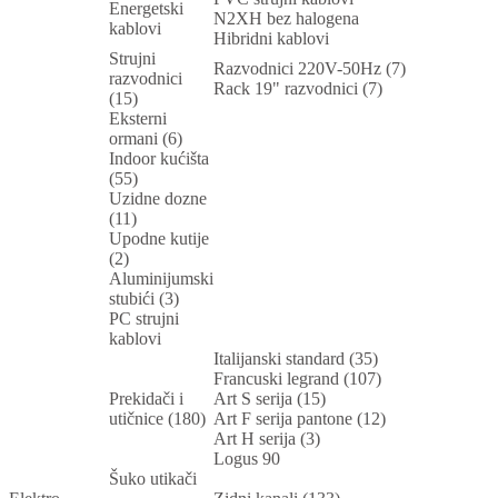
Energetski
N2XH bez halogena
kablovi
Hibridni kablovi
Strujni
Razvodnici 220V-50Hz (7)
razvodnici
Rack 19" razvodnici (7)
(15)
Eksterni
ormani (6)
Indoor kućišta
(55)
Uzidne dozne
(11)
Upodne kutije
(2)
Aluminijumski
stubići (3)
PC strujni
kablovi
Italijanski standard (35)
Francuski legrand (107)
Prekidači i
Art S serija (15)
utičnice (180)
Art F serija pantone (12)
Art H serija (3)
Logus 90
Šuko utikači