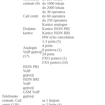
centrale (9)
do 1000 lokala
do 2000 lokala
do 30 operatera
Call centri
do 60 operatera
do 250 operatera
Kartice analogne
Dodatne
Kartice ISDN PRI
kartice
Kartice ISDN BRI
HW echo cancelation
1-3 porta (5)
4 porta
Analogni
8 portova (1)
VoIP gejtveji
24 porta
(17)
FXO portovi (1)
FXS portovi (10)
ISDN PRI
VoIP
gejtveji
ISDN BRI
VoIP
gejtveji
GSM VoIP
Telefonske
gejtveji
centrale, Call
sa 1 linijom
centri (126)
sa 2 linije (4)