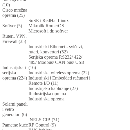
(10)
Cisco mrežna
oprema (25)
SuSE i RedHat Linux
Softver (5)
Mikrotik RouterOS
Microsoft i dr. softver
Ruteri, VPN,
Firewall (35)
Industrijski Ethernet - svičevi,
ruteri, konverteri (52)
Serijska oprema RS232/ 422/
485/ Modbus/ CAN bus/ USB
Industrijska i
(16)
serijska
Industrijska wireless oprema (22)
oprema (224)
Industrijski i Embedded računari i
Remote I/O (11)
Industrijsko kabliranje (27)
IIndustrijska oprema
Industrijska oprema
Solarni paneli
i vetro
generatori (6)
iNELS CIB (31)
Pametne kuće
RF Control (9)