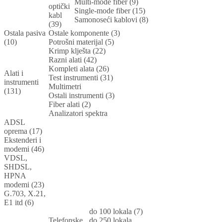
Multi-mode fiber (9)
optički
Single-mode fiber (15)
kabl
Samonoseći kablovi (8)
(39)
Ostala pasiva
Ostale komponente (3)
(10)
Potrošni materijal (5)
Krimp klješta (22)
Razni alati (42)
Kompleti alata (26)
Alati i
Test instrumenti (31)
instrumenti
Multimetri
(131)
Ostali instrumenti (3)
Fiber alati (2)
Analizatori spektra
ADSL
oprema (17)
Ekstenderi i
modemi (46)
VDSL,
SHDSL,
HPNA
modemi (23)
G.703, X.21,
E1 itd (6)
do 100 lokala (7)
Telefonske
do 250 lokala