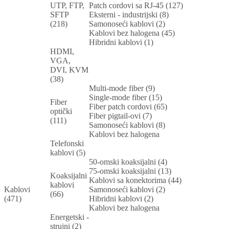
UTP, FTP,
Patch cordovi sa RJ-45 (127)
SFTP
Eksterni - industrijski (8)
(218)
Samonoseći kablovi (2)
Kablovi bez halogena (45)
Hibridni kablovi (1)
HDMI,
VGA,
DVI, KVM
(38)
Multi-mode fiber (9)
Single-mode fiber (15)
Fiber
Fiber patch cordovi (65)
optički
Fiber pigtail-ovi (7)
(111)
Samonoseći kablovi (8)
Kablovi bez halogena
Telefonski
kablovi (5)
50-omski koaksijalni (4)
75-omski koaksijalni (13)
Koaksijalni
Kablovi sa konektorima (44)
kablovi
Kablovi
Samonoseći kablovi (2)
(66)
(471)
Hibridni kablovi (2)
Kablovi bez halogena
Energetski -
strujni (2)