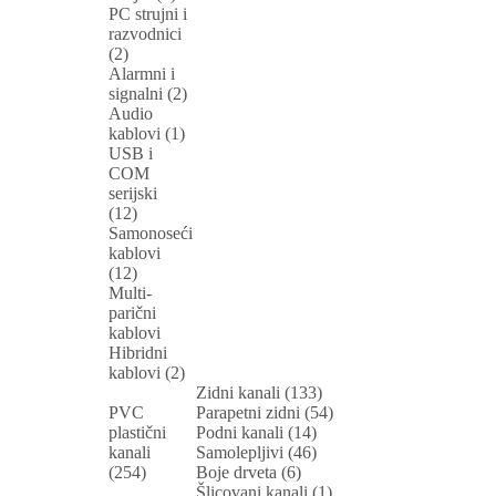
PC strujni i
razvodnici
(2)
Alarmni i
signalni (2)
Audio
kablovi (1)
USB i
COM
serijski
(12)
Samonoseći
kablovi
(12)
Multi-
parični
kablovi
Hibridni
kablovi (2)
Zidni kanali (133)
PVC
Parapetni zidni (54)
plastični
Podni kanali (14)
kanali
Samolepljivi (46)
(254)
Boje drveta (6)
Šlicovani kanali (1)