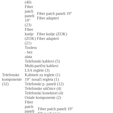
(40)
Fiber
patch
Fiber patch paneli 19"
paneli
Fiber adapteri
19"
(23)
Fiber
kutije
Fiber kutije (ZOK)
(ZOK)
Fiber adapteri
(21)
Tooless
- bez
alata
Telefonski kablovi (5)
Multi-parični kablovi
LSA reglete (3)
Telefonske
Kabineti za reglete (1)
komponente
19" nosači regleta (1)
(32)
Telefonski p. paneli (12)
Telefonske utičnice (4)
Telefonski konektori (4)
Ostale komponente (2)
Fiber
patch
Fiber patch paneli 19"
paneli