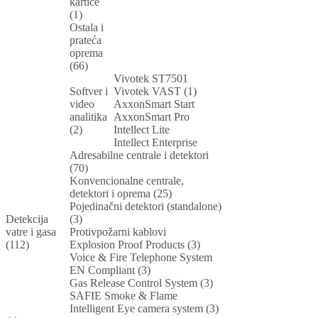
kartice
(1)
Ostala i
prateća
oprema
(66)
Vivotek ST7501
Softver i
Vivotek VAST (1)
video
AxxonSmart Start
analitika
AxxonSmart Pro
(2)
Intellect Lite
Intellect Enterprise
Adresabilne centrale i detektori
(70)
Konvencionalne centrale,
detektori i oprema (25)
Pojedinačni detektori (standalone)
Detekcija
(3)
vatre i gasa
Protivpožarni kablovi
(112)
Explosion Proof Products (3)
Voice & Fire Telephone System
EN Compliant (3)
Gas Release Control System (3)
SAFIE Smoke & Flame
Intelligent Eye camera system (3)