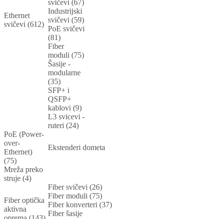
svičevi (67)
Industrijski
Ethernet
svičevi (59)
svičevi (612)
PoE svičevi
(81)
Fiber
moduli (75)
Šasije -
modularne
(35)
SFP+ i
QSFP+
kablovi (9)
L3 svicevi -
ruteri (24)
PoE (Power-
over-
Ekstenderi dometa
Ethernet)
(75)
Mreža preko
struje (4)
Fiber svičevi (26)
Fiber moduli (75)
Fiber optička
Fiber konverteri (37)
aktivna
Fiber šasije
oprema (143)