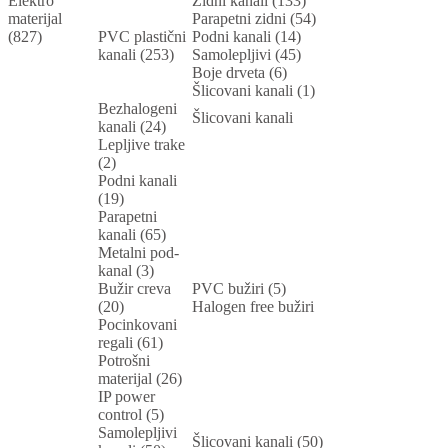
Elektro
Zidni kanali (133)
materijal
Parapetni zidni (54)
(827)
PVC plastični
Podni kanali (14)
kanali (253)
Samolepljivi (45)
Boje drveta (6)
Šlicovani kanali (1)
Bezhalogeni
Šlicovani kanali
kanali (24)
Lepljive trake
(2)
Podni kanali
(19)
Parapetni
kanali (65)
Metalni pod-
kanal (3)
Bužir creva
PVC bužiri (5)
(20)
Halogen free bužiri
Pocinkovani
regali (61)
Potrošni
materijal (26)
IP power
control (5)
Samolepljivi
Šlicovani kanali (50)