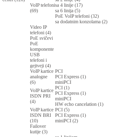
VoIP telefoni
sa 4 linije (17)
(69)
sa 6 linija (5)
PoE VoIP telefoni (32)
sa dodatnim konzolama (2)
Video IP
telefoni (4)
PoE svičevi
PoE
komponente
USB
telefoni i
gejtveji (4)
VoIP kartice
PCI
analogne
PCI Express (1)
(6)
miniPCI
PCI (1)
VoIP kartice
PCI Express (1)
ISDN PRI
miniPCI
(4)
HW echo cancelation (1)
VoIP kartice
PCI (5)
ISDN BRI
PCI Express (1)
(10)
miniPCI (2)
Failover
kutije (3)