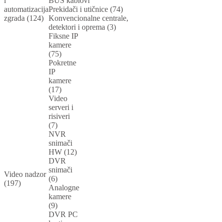
i
BUS kablovi
automatizacija
Prekidači i utičnice (74)
zgrada (124)
Konvencionalne centrale,
detektori i oprema (3)
Fiksne IP
kamere
(75)
Pokretne
IP
kamere
(17)
Video
serveri i
risiveri
(7)
NVR
snimači
HW (12)
DVR
snimači
Video nadzor
(6)
(197)
Analogne
kamere
(9)
DVR PC