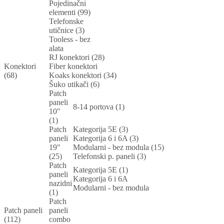
Pojedinačni
elementi (99)
Telefonske
utičnice (3)
Tooless - bez
alata
RJ konektori (28)
Konektori
Fiber konektori
(68)
Koaks konektori (34)
Šuko utikači (6)
Patch
paneli
8-14 portova (1)
10"
(1)
Patch
Kategorija 5E (3)
paneli
Kategorija 6 i 6A (3)
19"
Modularni - bez modula (15)
(25)
Telefonski p. paneli (3)
Patch
Kategorija 5E (1)
paneli
Kategorija 6 i 6A
nazidni
Modularni - bez modula
(1)
Patch
Patch paneli
paneli
(112)
combo