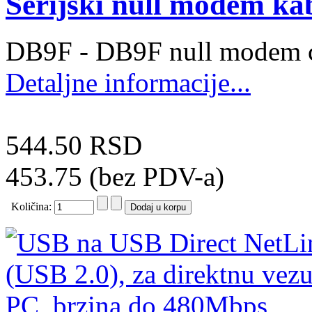
Serijski null modem k
DB9F - DB9F null modem 
Detaljne informacije...
544.50 RSD
453.75 (bez PDV-a)
Količina: