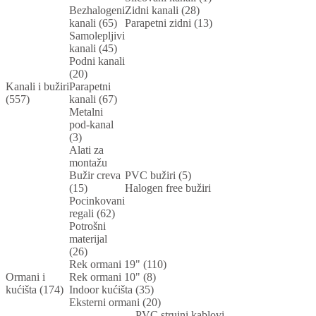
Bezhalogeni
Zidni kanali (28)
kanali (65)
Parapetni zidni (13)
Samolepljivi
kanali (45)
Podni kanali
(20)
Kanali i bužiri
Parapetni
(557)
kanali (67)
Metalni
pod-kanal
(3)
Alati za
montažu
Bužir creva
PVC bužiri (5)
(15)
Halogen free bužiri
Pocinkovani
regali (62)
Potrošni
materijal
(26)
Rek ormani 19" (110)
Ormani i
Rek ormani 10" (8)
kućišta (174)
Indoor kućišta (35)
Eksterni ormani (20)
PVC strujni kablovi