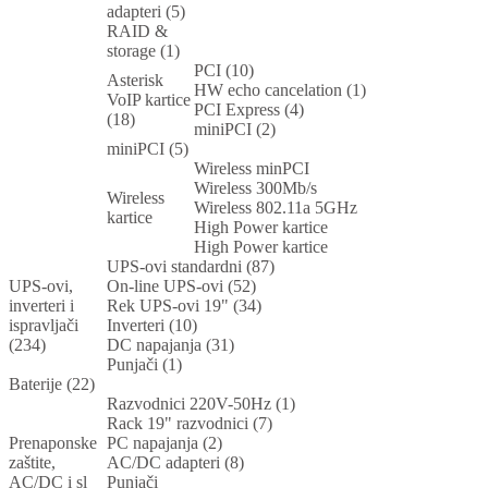
adapteri (5)
RAID &
storage (1)
PCI (10)
Asterisk
HW echo cancelation (1)
VoIP kartice
PCI Express (4)
(18)
miniPCI (2)
miniPCI (5)
Wireless minPCI
Wireless 300Mb/s
Wireless
Wireless 802.11a 5GHz
kartice
High Power kartice
High Power kartice
UPS-ovi standardni (87)
UPS-ovi,
On-line UPS-ovi (52)
inverteri i
Rek UPS-ovi 19" (34)
ispravljači
Inverteri (10)
(234)
DC napajanja (31)
Punjači (1)
Baterije (22)
Razvodnici 220V-50Hz (1)
Rack 19" razvodnici (7)
Prenaponske
PC napajanja (2)
zaštite,
AC/DC adapteri (8)
AC/DC i sl
Punjači