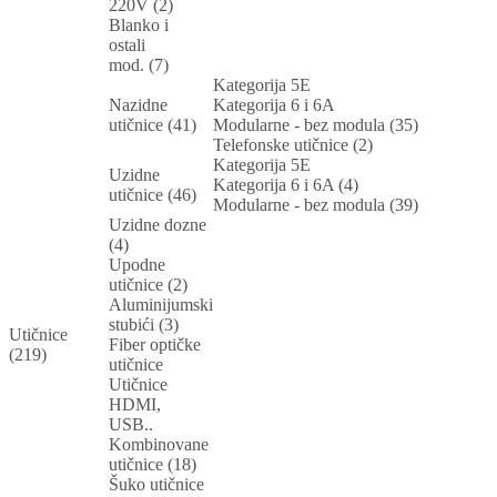
220V (2)
Blanko i
ostali
mod. (7)
Kategorija 5E
Nazidne
Kategorija 6 i 6A
utičnice (41)
Modularne - bez modula (35)
Telefonske utičnice (2)
Kategorija 5E
Uzidne
Kategorija 6 i 6A (4)
utičnice (46)
Modularne - bez modula (39)
Uzidne dozne
(4)
Upodne
utičnice (2)
Aluminijumski
stubići (3)
Utičnice
Fiber optičke
(219)
utičnice
Utičnice
HDMI,
USB..
Kombinovane
utičnice (18)
Šuko utičnice