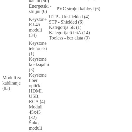
kanali (50)
Energetski -
PVC strujni kablovi (6)
strujni (6)
UTP - Unshielded (4)
Keystone
STP - Shielded (6)
RJ-45
Kategorija 5E (1)
moduli
Kategorija 6 i 6A (14)
(34)
Tooless - bez alata (9)
Keystone
telefonski
(1)
Keystone
koaksijalni
(3)
Keystone
Moduli za
fiber
kabliranje
optički
(83)
HDMI,
USB,
RCA (4)
Moduli
45x45
(32)
Šuko
moduli