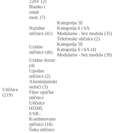
220V (2)
Blanko i
ostali
mod. (7)
Kategorija 5E
Nazidne
Kategorija 6 i 6A
utičnice (41)
Modularne - bez modula (35)
Telefonske utičnice (2)
Kategorija 5E
Uzidne
Kategorija 6 i 6A (4)
utičnice (46)
Modularne - bez modula (39)
Uzidne dozne
(4)
Upodne
utičnice (2)
Aluminijumski
stubići (3)
Utičnice
Fiber optičke
(219)
utičnice
Utičnice
HDMI,
USB..
Kombinovane
utičnice (18)
Šuko utičnice