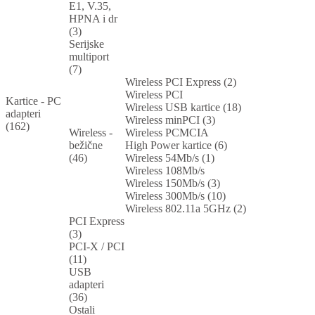
E1, V.35,
HPNA i dr
(3)
Serijske
multiport
(7)
Wireless PCI Express (2)
Wireless PCI
Kartice - PC
Wireless USB kartice (18)
adapteri
Wireless minPCI (3)
(162)
Wireless -
Wireless PCMCIA
bežične
High Power kartice (6)
(46)
Wireless 54Mb/s (1)
Wireless 108Mb/s
Wireless 150Mb/s (3)
Wireless 300Mb/s (10)
Wireless 802.11a 5GHz (2)
PCI Express
(3)
PCI-X / PCI
(11)
USB
adapteri
(36)
Ostali