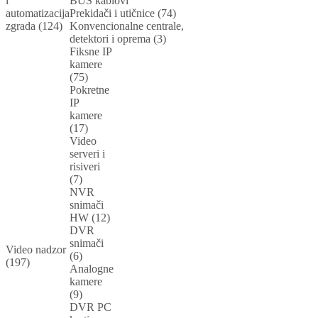
i
BUS kablovi
automatizacija
Prekidači i utičnice (74)
zgrada (124)
Konvencionalne centrale,
detektori i oprema (3)
Fiksne IP
kamere
(75)
Pokretne
IP
kamere
(17)
Video
serveri i
risiveri
(7)
NVR
snimači
HW (12)
DVR
snimači
Video nadzor
(6)
(197)
Analogne
kamere
(9)
DVR PC