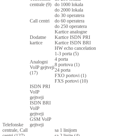
centrale (9)
do 1000 lokala
do 2000 lokala
do 30 operatera
Call centri
do 60 operatera
do 250 operatera
Kartice analogne
Dodatne
Kartice ISDN PRI
kartice
Kartice ISDN BRI
HW echo cancelation
1-3 porta (5)
4 porta
Analogni
8 portova (1)
VoIP gejtveji
24 porta
(17)
FXO portovi (1)
FXS portovi (10)
ISDN PRI
VoIP
gejtveji
ISDN BRI
VoIP
gejtveji
GSM VoIP
Telefonske
gejtveji
centrale, Call
sa 1 linijom
centri (127)
sa 2 linije (4)