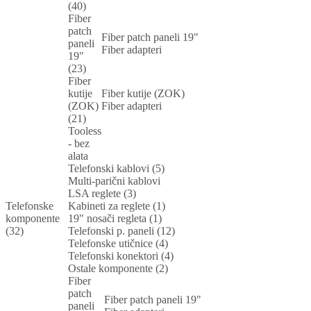
(40)
Fiber
patch
Fiber patch paneli 19"
paneli
Fiber adapteri
19"
(23)
Fiber
kutije
Fiber kutije (ZOK)
(ZOK)
Fiber adapteri
(21)
Tooless
- bez
alata
Telefonski kablovi (5)
Multi-parični kablovi
LSA reglete (3)
Telefonske
Kabineti za reglete (1)
komponente
19" nosači regleta (1)
(32)
Telefonski p. paneli (12)
Telefonske utičnice (4)
Telefonski konektori (4)
Ostale komponente (2)
Fiber
patch
Fiber patch paneli 19"
paneli