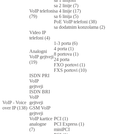
sa 1 linijom
sa 2 linije (7)
VoIP telefoni
sa 4 linije (17)
(79)
sa 6 linija (5)
PoE VoIP telefoni (38)
sa dodatnim konzolama (2)
Video IP
telefoni (4)
1-3 porta (6)
4 porta (1)
Analogni
8 portova (1)
VoIP gejtveji
24 porta
(19)
FXO portovi (1)
FXS portovi (10)
ISDN PRI
VoIP
gejtveji
ISDN BRI
VoIP
VoIP - Voice
gejtveji
over IP (138)
GSM VoIP
gejtveji
VoIP kartice
PCI (1)
analogne
PCI Express (1)
(7)
miniPCI