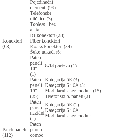
Pojedinačni
elementi (99)
Telefonske
utičnice (3)
Tooless - bez
alata
RJ konektori (28)
Konektori
Fiber konektori
(68)
Koaks konektori (34)
Šuko utikači (6)
Patch
paneli
8-14 portova (1)
10"
(1)
Patch
Kategorija 5E (3)
paneli
Kategorija 6 i 6A (3)
19"
Modularni - bez modula (15)
(25)
Telefonski p. paneli (3)
Patch
Kategorija 5E (1)
paneli
Kategorija 6 i 6A
nazidni
Modularni - bez modula
(1)
Patch
Patch paneli
paneli
(112)
combo