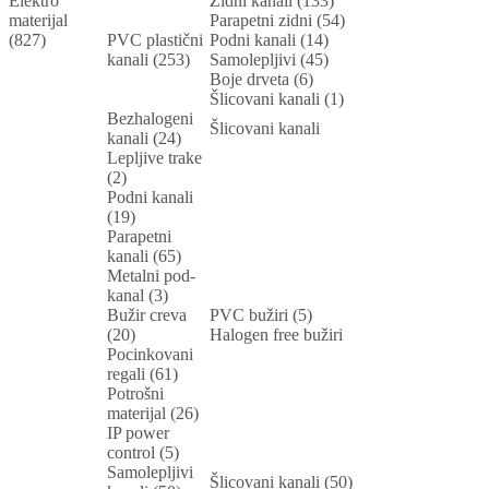
Elektro
Zidni kanali (133)
materijal
Parapetni zidni (54)
(827)
PVC plastični
Podni kanali (14)
kanali (253)
Samolepljivi (45)
Boje drveta (6)
Šlicovani kanali (1)
Bezhalogeni
Šlicovani kanali
kanali (24)
Lepljive trake
(2)
Podni kanali
(19)
Parapetni
kanali (65)
Metalni pod-
kanal (3)
Bužir creva
PVC bužiri (5)
(20)
Halogen free bužiri
Pocinkovani
regali (61)
Potrošni
materijal (26)
IP power
control (5)
Samolepljivi
Šlicovani kanali (50)