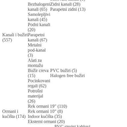
Bezhalogeni
Zidni kanali (28)
kanali (65)
Parapetni zidni (13)
Samolepljivi
kanali (45)
Podni kanali
(20)
Kanali i bužiri
Parapetni
(557)
kanali (67)
Metalni
pod-kanal
(3)
Alati za
montažu
Bužir creva
PVC bužiri (5)
(15)
Halogen free bužiri
Pocinkovani
regali (62)
Potrošni
materijal
(26)
Rek ormani 19" (110)
Ormani i
Rek ormani 10" (8)
kućišta (174)
Indoor kućišta (35)
Eksterni ormani (20)
PVC strujni kablovi