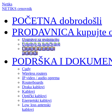
Netiks
NETIKS cenovnik
POČETNA
dobrodošli
PRODAVNICA
kupujte 
Uputstvo za registraciju
Uputstvo za naručivanje
Uputstvo za pretragu
proizvoda
PODRŠKA I DOKUME
Cudy
Wireless routers
IP video / audio oprema
Routerboards
Draka kablovi
Kablovi
Optički kablovi
Energetski kablovi
Low loss antenski
kablovi