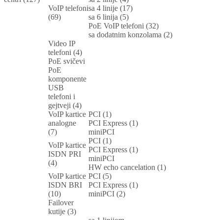
VoIP telefoni
sa 4 linije (17)
(69)
sa 6 linija (5)
PoE VoIP telefoni (32)
sa dodatnim konzolama (2)
Video IP
telefoni (4)
PoE svičevi
PoE
komponente
USB
telefoni i
gejtveji (4)
VoIP kartice
PCI (1)
analogne
PCI Express (1)
(7)
miniPCI
PCI (1)
VoIP kartice
PCI Express (1)
ISDN PRI
miniPCI
(4)
HW echo cancelation (1)
VoIP kartice
PCI (5)
ISDN BRI
PCI Express (1)
(10)
miniPCI (2)
Failover
kutije (3)