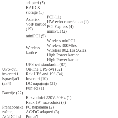
adapteri (5)
RAID &
storage (1)
PCI (11)
Asterisk
HW echo cancelation (1)
VoIP kartice
PCI Express (4)
(19)
miniPCI (2)
miniPCI (5)
Wireless minPCI
Wireless 300Mb/s
Wireless
Wireless 802.11a 5GHz
kartice
High Power kartice
High Power kartice
UPS-ovi standardni (87)
UPS-ovi,
On-line UPS-ovi (52)
inverteri i
Rek UPS-ovi 19" (34)
ispravljači
Inverteri (10)
(234)
DC napajanja (31)
Punjači (1)
Baterije (22)
Razvodnici 220V-50Hz (1)
Rack 19" razvodnici (7)
Prenaponske
PC napajanja (2)
zaštite,
AC/DC adapteri (8)
AC/DC i sl
Punjači