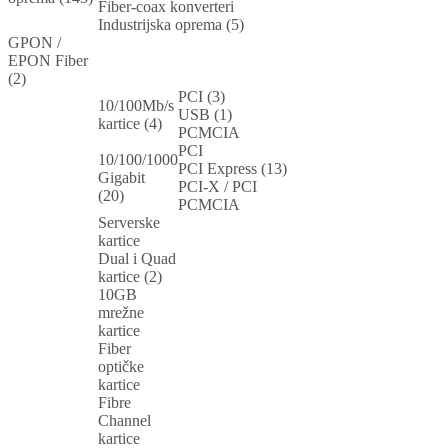
Fiber-coax konverteri
Industrijska oprema (5)
GPON /
EPON Fiber
(2)
PCI (3)
10/100Mb/s
USB (1)
kartice (4)
PCMCIA
PCI
10/100/1000
PCI Express (13)
Gigabit
PCI-X / PCI
(20)
PCMCIA
Serverske
kartice
Dual i Quad
kartice (2)
10GB
mrežne
kartice
Fiber
optičke
kartice
Fibre
Channel
kartice