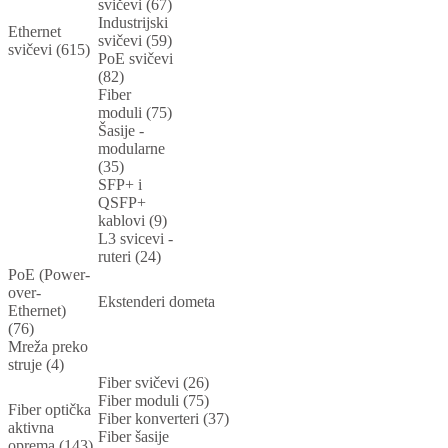
svičevi (67)
Industrijski
Ethernet
svičevi (59)
svičevi (615)
PoE svičevi
(82)
Fiber
moduli (75)
Šasije -
modularne
(35)
SFP+ i
QSFP+
kablovi (9)
L3 svicevi -
ruteri (24)
PoE (Power-
over-
Ekstenderi dometa
Ethernet)
(76)
Mreža preko
struje (4)
Fiber svičevi (26)
Fiber moduli (75)
Fiber optička
Fiber konverteri (37)
aktivna
Fiber šasije
oprema (143)