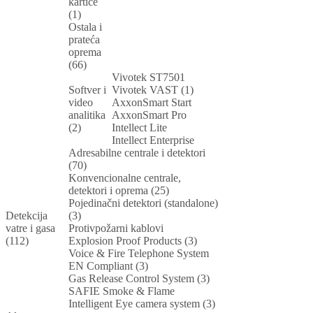
kartice
(1)
Ostala i
prateća
oprema
(66)
Vivotek ST7501
Softver i
Vivotek VAST (1)
video
AxxonSmart Start
analitika
AxxonSmart Pro
(2)
Intellect Lite
Intellect Enterprise
Adresabilne centrale i detektori
(70)
Konvencionalne centrale,
detektori i oprema (25)
Pojedinačni detektori (standalone)
Detekcija
(3)
vatre i gasa
Protivpožarni kablovi
(112)
Explosion Proof Products (3)
Voice & Fire Telephone System
EN Compliant (3)
Gas Release Control System (3)
SAFIE Smoke & Flame
Intelligent Eye camera system (3)