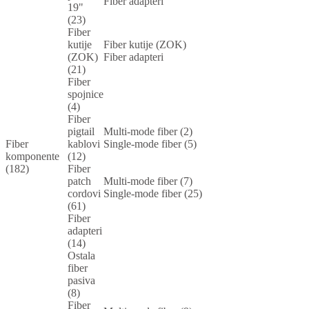
Fiber adapteri
19"
(23)
Fiber
kutije
Fiber kutije (ZOK)
(ZOK)
Fiber adapteri
(21)
Fiber
spojnice
(4)
Fiber
pigtail
Multi-mode fiber (2)
Fiber
kablovi
Single-mode fiber (5)
komponente
(12)
(182)
Fiber
patch
Multi-mode fiber (7)
cordovi
Single-mode fiber (25)
(61)
Fiber
adapteri
(14)
Ostala
fiber
pasiva
(8)
Fiber