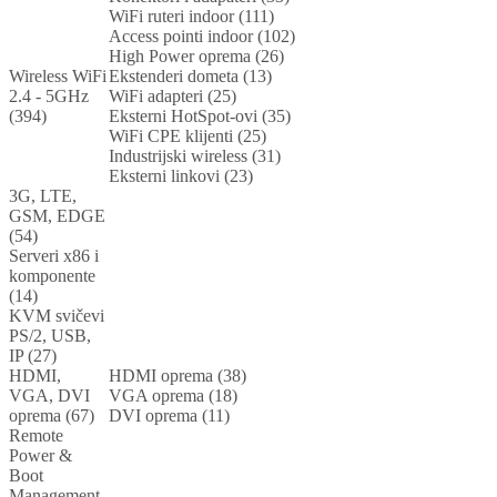
WiFi ruteri indoor (111)
Access pointi indoor (102)
High Power oprema (26)
Wireless WiFi
Ekstenderi dometa (13)
2.4 - 5GHz
WiFi adapteri (25)
(394)
Eksterni HotSpot-ovi (35)
WiFi CPE klijenti (25)
Industrijski wireless (31)
Eksterni linkovi (23)
3G, LTE,
GSM, EDGE
(54)
Serveri x86 i
komponente
(14)
KVM svičevi
PS/2, USB,
IP (27)
HDMI,
HDMI oprema (38)
VGA, DVI
VGA oprema (18)
oprema (67)
DVI oprema (11)
Remote
Power &
Boot
Management