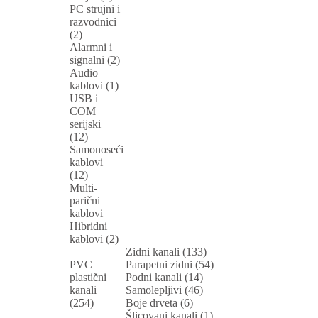
PC strujni i
razvodnici
(2)
Alarmni i
signalni (2)
Audio
kablovi (1)
USB i
COM
serijski
(12)
Samonoseći
kablovi
(12)
Multi-
parični
kablovi
Hibridni
kablovi (2)
Zidni kanali (133)
PVC
Parapetni zidni (54)
plastični
Podni kanali (14)
kanali
Samolepljivi (46)
(254)
Boje drveta (6)
Šlicovani kanali (1)