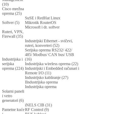
(10)
Cisco mrežna
oprema (25)
SuSE i RedHat Linux
Softver (5)
Mikrotik RouterOS
Microsoft i dr. softver
Ruteri, VPN,
Firewall (35)
Industrijski Ethernet - svičevi,
ruteri, konverteri (52)
Serijska oprema RS232/ 422/
485/ Modbus/ CAN bus/ USB
Industrijska i
(16)
serijska
Industrijska wireless oprema (22)
oprema (224)
Industrijski i Embedded računari i
Remote I/O (11)
Industrijsko kabliranje (27)
IIndustrijska oprema
Industrijska oprema
Solarni paneli
i vetro
generatori (6)
iNELS CIB (31)
Pametne kuće
RF Control (9)