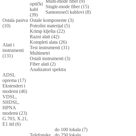
Multi-mode fiber (9)
optički
Single-mode fiber (15)
kabl
Samonoseći kablovi (8)
(39)
Ostala pasiva
Ostale komponente (3)
(10)
Potrošni materijal (5)
Krimp klješta (22)
Razni alati (42)
Kompleti alata (26)
Alati i
Test instrumenti (31)
instrumenti
Multimetri
(131)
Ostali instrumenti (3)
Fiber alati (2)
Analizatori spektra
ADSL
oprema (17)
Ekstenderi i
modemi (46)
VDSL,
SHDSL,
HPNA
modemi (23)
G.703, X.21,
E1 itd (6)
do 100 lokala (7)
Telefonske
do 250 lokala