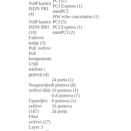
PCI (1)
VoIP kartice
PCI Express (1)
ISDN PRI
miniPCI
(4)
HW echo cancelation (1)
VoIP kartice
PCI (5)
ISDN BRI
PCI Express (1)
(10)
miniPCI (2)
Failover
kutije (3)
PoE svičevi
PoE
komponente
USB
telefoni i
gejtveji (4)
24 porta (1)
Neupravljivi
8 portova (8)
svičevi (84)
16 portova (1)
6-8 portova (7)
Upravljivi
8 portova (1)
svičevi
16 portova
(147)
24 porta
Fiber
svičevi (27)
Layer 3