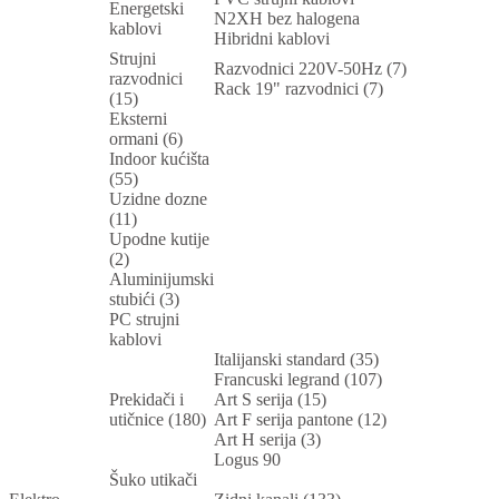
Energetski
N2XH bez halogena
kablovi
Hibridni kablovi
Strujni
Razvodnici 220V-50Hz (7)
razvodnici
Rack 19" razvodnici (7)
(15)
Eksterni
ormani (6)
Indoor kućišta
(55)
Uzidne dozne
(11)
Upodne kutije
(2)
Aluminijumski
stubići (3)
PC strujni
kablovi
Italijanski standard (35)
Francuski legrand (107)
Prekidači i
Art S serija (15)
utičnice (180)
Art F serija pantone (12)
Art H serija (3)
Logus 90
Šuko utikači