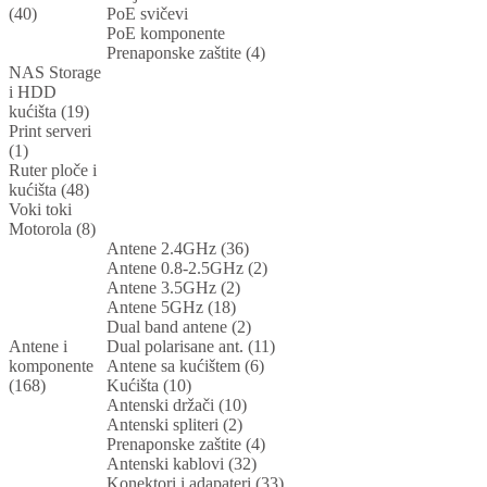
(40)
PoE svičevi
PoE komponente
Prenaponske zaštite (4)
NAS Storage
i HDD
kućišta (19)
Print serveri
(1)
Ruter ploče i
kućišta (48)
Voki toki
Motorola (8)
Antene 2.4GHz (36)
Antene 0.8-2.5GHz (2)
Antene 3.5GHz (2)
Antene 5GHz (18)
Dual band antene (2)
Antene i
Dual polarisane ant. (11)
komponente
Antene sa kućištem (6)
(168)
Kućišta (10)
Antenski držači (10)
Antenski spliteri (2)
Prenaponske zaštite (4)
Antenski kablovi (32)
Konektori i adapateri (33)