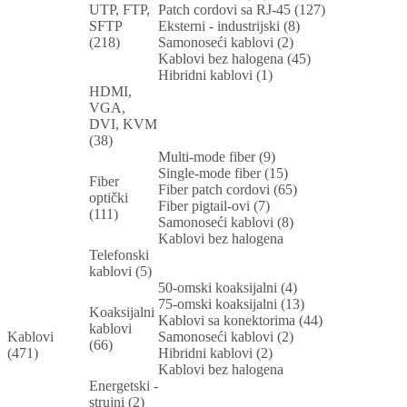
UTP, FTP,
Patch cordovi sa RJ-45 (127)
SFTP
Eksterni - industrijski (8)
(218)
Samonoseći kablovi (2)
Kablovi bez halogena (45)
Hibridni kablovi (1)
HDMI,
VGA,
DVI, KVM
(38)
Multi-mode fiber (9)
Single-mode fiber (15)
Fiber
Fiber patch cordovi (65)
optički
Fiber pigtail-ovi (7)
(111)
Samonoseći kablovi (8)
Kablovi bez halogena
Telefonski
kablovi (5)
50-omski koaksijalni (4)
75-omski koaksijalni (13)
Koaksijalni
Kablovi sa konektorima (44)
kablovi
Kablovi
Samonoseći kablovi (2)
(66)
(471)
Hibridni kablovi (2)
Kablovi bez halogena
Energetski -
strujni (2)