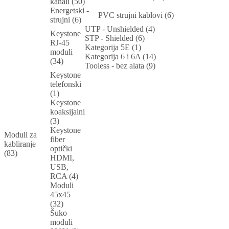
kanali (50)
Energetski -
PVC strujni kablovi (6)
strujni (6)
UTP - Unshielded (4)
Keystone
STP - Shielded (6)
RJ-45
Kategorija 5E (1)
moduli
Kategorija 6 i 6A (14)
(34)
Tooless - bez alata (9)
Keystone
telefonski
(1)
Keystone
koaksijalni
(3)
Keystone
Moduli za
fiber
kabliranje
optički
(83)
HDMI,
USB,
RCA (4)
Moduli
45x45
(32)
Šuko
moduli