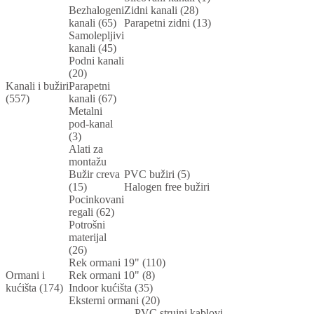
Bezhalogeni
Zidni kanali (28)
kanali (65)
Parapetni zidni (13)
Samolepljivi
kanali (45)
Podni kanali
(20)
Kanali i bužiri
Parapetni
(557)
kanali (67)
Metalni
pod-kanal
(3)
Alati za
montažu
Bužir creva
PVC bužiri (5)
(15)
Halogen free bužiri
Pocinkovani
regali (62)
Potrošni
materijal
(26)
Rek ormani 19" (110)
Ormani i
Rek ormani 10" (8)
kućišta (174)
Indoor kućišta (35)
Eksterni ormani (20)
PVC strujni kablovi