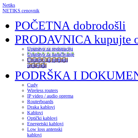
Netiks
NETIKS cenovnik
POČETNA
dobrodošli
PRODAVNICA
kupujte 
Uputstvo za registraciju
Uputstvo za naručivanje
Uputstvo za pretragu
proizvoda
PODRŠKA I DOKUME
Cudy
Wireless routers
IP video / audio oprema
Routerboards
Draka kablovi
Kablovi
Optički kablovi
Energetski kablovi
Low loss antenski
kablovi