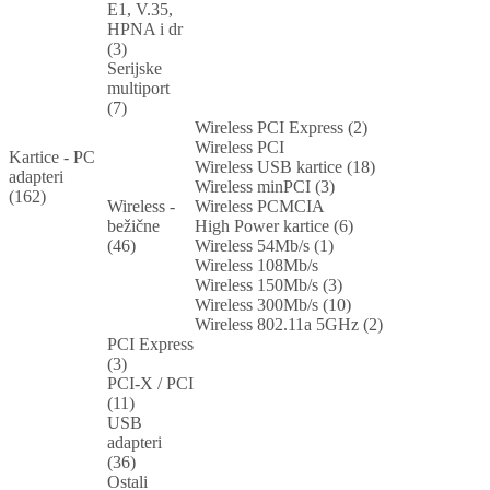
E1, V.35,
HPNA i dr
(3)
Serijske
multiport
(7)
Wireless PCI Express (2)
Wireless PCI
Kartice - PC
Wireless USB kartice (18)
adapteri
Wireless minPCI (3)
(162)
Wireless -
Wireless PCMCIA
bežične
High Power kartice (6)
(46)
Wireless 54Mb/s (1)
Wireless 108Mb/s
Wireless 150Mb/s (3)
Wireless 300Mb/s (10)
Wireless 802.11a 5GHz (2)
PCI Express
(3)
PCI-X / PCI
(11)
USB
adapteri
(36)
Ostali