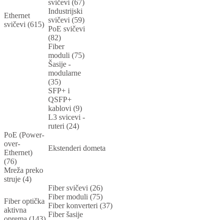
svičevi (67)
Industrijski
Ethernet
svičevi (59)
svičevi (615)
PoE svičevi
(82)
Fiber
moduli (75)
Šasije -
modularne
(35)
SFP+ i
QSFP+
kablovi (9)
L3 svicevi -
ruteri (24)
PoE (Power-
over-
Ekstenderi dometa
Ethernet)
(76)
Mreža preko
struje (4)
Fiber svičevi (26)
Fiber moduli (75)
Fiber optička
Fiber konverteri (37)
aktivna
Fiber šasije
oprema (143)