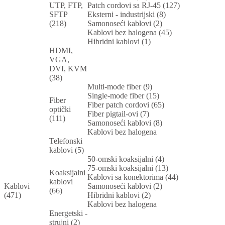
UTP, FTP,
Patch cordovi sa RJ-45 (127)
SFTP
Eksterni - industrijski (8)
(218)
Samonoseći kablovi (2)
Kablovi bez halogena (45)
Hibridni kablovi (1)
HDMI,
VGA,
DVI, KVM
(38)
Multi-mode fiber (9)
Single-mode fiber (15)
Fiber
Fiber patch cordovi (65)
optički
Fiber pigtail-ovi (7)
(111)
Samonoseći kablovi (8)
Kablovi bez halogena
Telefonski
kablovi (5)
50-omski koaksijalni (4)
75-omski koaksijalni (13)
Koaksijalni
Kablovi sa konektorima (44)
kablovi
Kablovi
Samonoseći kablovi (2)
(66)
(471)
Hibridni kablovi (2)
Kablovi bez halogena
Energetski -
strujni (2)