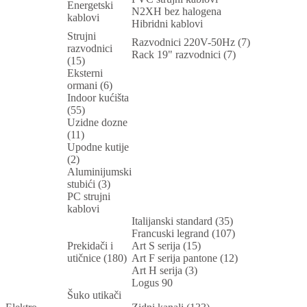
Energetski
N2XH bez halogena
kablovi
Hibridni kablovi
Strujni
Razvodnici 220V-50Hz (7)
razvodnici
Rack 19" razvodnici (7)
(15)
Eksterni
ormani (6)
Indoor kućišta
(55)
Uzidne dozne
(11)
Upodne kutije
(2)
Aluminijumski
stubići (3)
PC strujni
kablovi
Italijanski standard (35)
Francuski legrand (107)
Prekidači i
Art S serija (15)
utičnice (180)
Art F serija pantone (12)
Art H serija (3)
Logus 90
Šuko utikači