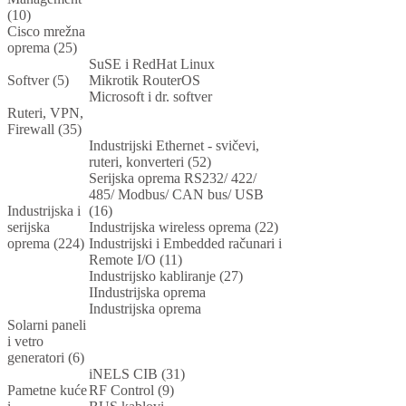
(10)
Cisco mrežna
oprema (25)
SuSE i RedHat Linux
Softver (5)
Mikrotik RouterOS
Microsoft i dr. softver
Ruteri, VPN,
Firewall (35)
Industrijski Ethernet - svičevi,
ruteri, konverteri (52)
Serijska oprema RS232/ 422/
485/ Modbus/ CAN bus/ USB
Industrijska i
(16)
serijska
Industrijska wireless oprema (22)
oprema (224)
Industrijski i Embedded računari i
Remote I/O (11)
Industrijsko kabliranje (27)
IIndustrijska oprema
Industrijska oprema
Solarni paneli
i vetro
generatori (6)
iNELS CIB (31)
Pametne kuće
RF Control (9)