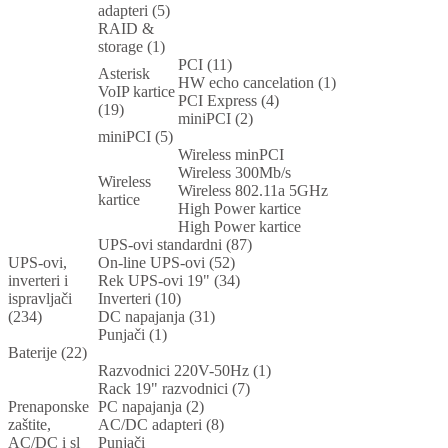
adapteri (5)
RAID &
storage (1)
PCI (11)
Asterisk
HW echo cancelation (1)
VoIP kartice
PCI Express (4)
(19)
miniPCI (2)
miniPCI (5)
Wireless minPCI
Wireless 300Mb/s
Wireless
Wireless 802.11a 5GHz
kartice
High Power kartice
High Power kartice
UPS-ovi standardni (87)
UPS-ovi,
On-line UPS-ovi (52)
inverteri i
Rek UPS-ovi 19" (34)
ispravljači
Inverteri (10)
(234)
DC napajanja (31)
Punjači (1)
Baterije (22)
Razvodnici 220V-50Hz (1)
Rack 19" razvodnici (7)
Prenaponske
PC napajanja (2)
zaštite,
AC/DC adapteri (8)
AC/DC i sl
Punjači