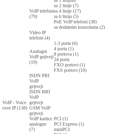
sa 1 linijom
sa 2 linije (7)
VoIP telefoni
sa 4 linije (17)
(79)
sa 6 linija (5)
PoE VoIP telefoni (38)
sa dodatnim konzolama (2)
Video IP
telefoni (4)
1-3 porta (6)
4 porta (1)
Analogni
8 portova (1)
VoIP gejtveji
24 porta
(19)
FXO portovi (1)
FXS portovi (10)
ISDN PRI
VoIP
gejtveji
ISDN BRI
VoIP
VoIP - Voice
gejtveji
over IP (138)
GSM VoIP
gejtveji
VoIP kartice
PCI (1)
analogne
PCI Express (1)
(7)
miniPCI