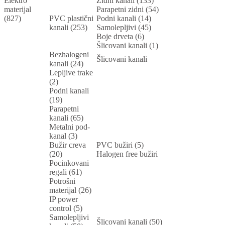
Elektro
Zidni kanali (133)
materijal
Parapetni zidni (54)
(827)
PVC plastični
Podni kanali (14)
kanali (253)
Samolepljivi (45)
Boje drveta (6)
Šlicovani kanali (1)
Bezhalogeni
Šlicovani kanali
kanali (24)
Lepljive trake
(2)
Podni kanali
(19)
Parapetni
kanali (65)
Metalni pod-
kanal (3)
Bužir creva
PVC bužiri (5)
(20)
Halogen free bužiri
Pocinkovani
regali (61)
Potrošni
materijal (26)
IP power
control (5)
Samolepljivi
Šlicovani kanali (50)