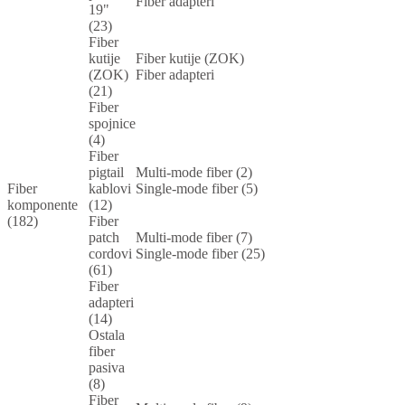
Fiber adapteri
19"
(23)
Fiber
kutije
Fiber kutije (ZOK)
(ZOK)
Fiber adapteri
(21)
Fiber
spojnice
(4)
Fiber
pigtail
Multi-mode fiber (2)
Fiber
kablovi
Single-mode fiber (5)
komponente
(12)
(182)
Fiber
patch
Multi-mode fiber (7)
cordovi
Single-mode fiber (25)
(61)
Fiber
adapteri
(14)
Ostala
fiber
pasiva
(8)
Fiber