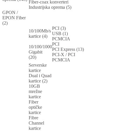
Fiber-coax konverteri
Industrijska oprema (5)
GPON /
EPON Fiber
(2)
PCI (3)
10/100Mb/s
USB (1)
kartice (4)
PCMCIA
PCI
10/100/1000
PCI Express (13)
Gigabit
PCI-X / PCI
(20)
PCMCIA
Serverske
kartice
Dual i Quad
kartice (2)
10GB
mrežne
kartice
Fiber
optičke
kartice
Fibre
Channel
kartice