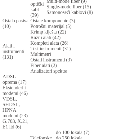
Multi-mode fiber (9)
optički
Single-mode fiber (15)
kabl
Samonoseći kablovi (8)
(39)
Ostala pasiva
Ostale komponente (3)
(10)
Potrošni materijal (5)
Krimp klješta (22)
Razni alati (42)
Kompleti alata (26)
Alati i
Test instrumenti (31)
instrumenti
Multimetri
(131)
Ostali instrumenti (3)
Fiber alati (2)
Analizatori spektra
ADSL
oprema (17)
Ekstenderi i
modemi (46)
VDSL,
SHDSL,
HPNA
modemi (23)
G.703, X.21,
E1 itd (6)
do 100 lokala (7)
Telefonske
do 250 lokala