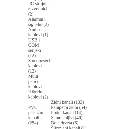
PC strujni i
razvodnici
(2)
Alarmni i
signalni (2)
Audio
kablovi (1)
USB i
COM
serijski
(12)
Samonoseći
kablovi
(12)
Multi-
parični
kablovi
Hibridni
kablovi (2)
Zidni kanali (133)
PVC
Parapetni zidni (54)
plastični
Podni kanali (14)
kanali
Samolepljivi (46)
(254)
Boje drveta (6)
Šlicovani kanali (1)