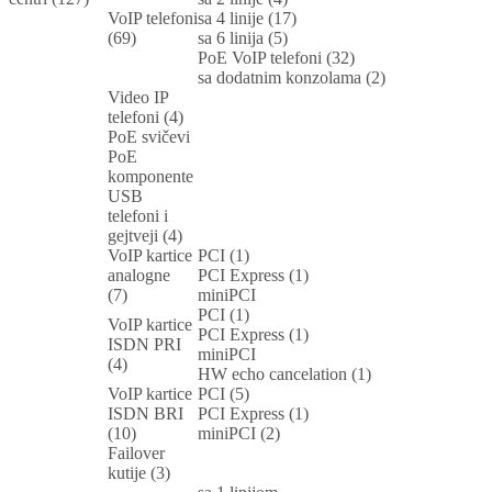
VoIP telefoni
sa 4 linije (17)
(69)
sa 6 linija (5)
PoE VoIP telefoni (32)
sa dodatnim konzolama (2)
Video IP
telefoni (4)
PoE svičevi
PoE
komponente
USB
telefoni i
gejtveji (4)
VoIP kartice
PCI (1)
analogne
PCI Express (1)
(7)
miniPCI
PCI (1)
VoIP kartice
PCI Express (1)
ISDN PRI
miniPCI
(4)
HW echo cancelation (1)
VoIP kartice
PCI (5)
ISDN BRI
PCI Express (1)
(10)
miniPCI (2)
Failover
kutije (3)