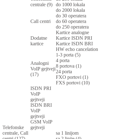
centrale (9)
do 1000 lokala
do 2000 lokala
do 30 operatera
Call centri
do 60 operatera
do 250 operatera
Kartice analogne
Dodatne
Kartice ISDN PRI
kartice
Kartice ISDN BRI
HW echo cancelation
1-3 porta (5)
4 porta
Analogni
8 portova (1)
VoIP gejtveji
24 porta
(17)
FXO portovi (1)
FXS portovi (10)
ISDN PRI
VoIP
gejtveji
ISDN BRI
VoIP
gejtveji
GSM VoIP
Telefonske
gejtveji
centrale, Call
sa 1 linijom
centri (127)
sa 2 linije (4)