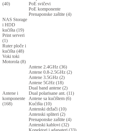
(40)
PoE svičevi
PoE komponente
Prenaponske zaštite (4)
NAS Storage
i HDD
kućišta (19)
Print serveri
(1)
Ruter ploče i
kućišta (48)
Voki toki
Motorola (8)
Antene 2.4GHz (36)
Antene 0.8-2.5GHz (2)
Antene 3.5GHz (2)
Antene 5GHz (18)
Dual band antene (2)
Antene i
Dual polarisane ant. (11)
komponente
Antene sa kućištem (6)
(168)
Kućišta (10)
Antenski držači (10)
Antenski spliteri (2)
Prenaponske zaštite (4)
Antenski kablovi (32)
Konektori i adapateri (33)