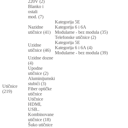
220V (2)
Blanko i
ostali
mod. (7)
Kategorija 5E
Nazidne
Kategorija 6 i 6A
utičnice (41)
Modularne - bez modula (35)
Telefonske utičnice (2)
Kategorija 5E
Uzidne
Kategorija 6 i 6A (4)
utičnice (46)
Modularne - bez modula (39)
Uzidne dozne
(4)
Upodne
utičnice (2)
Aluminijumski
stubići (3)
Utičnice
Fiber optičke
(219)
utičnice
Utičnice
HDMI,
USB..
Kombinovane
utičnice (18)
Šuko utičnice