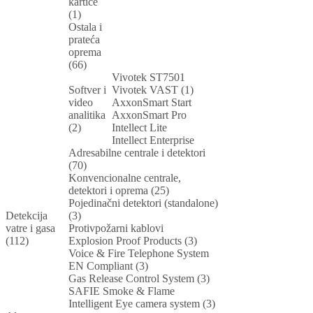
kartice
(1)
Ostala i
prateća
oprema
(66)
Vivotek ST7501
Softver i
Vivotek VAST (1)
video
AxxonSmart Start
analitika
AxxonSmart Pro
(2)
Intellect Lite
Intellect Enterprise
Adresabilne centrale i detektori
(70)
Konvencionalne centrale,
detektori i oprema (25)
Pojedinačni detektori (standalone)
Detekcija
(3)
vatre i gasa
Protivpožarni kablovi
(112)
Explosion Proof Products (3)
Voice & Fire Telephone System
EN Compliant (3)
Gas Release Control System (3)
SAFIE Smoke & Flame
Intelligent Eye camera system (3)