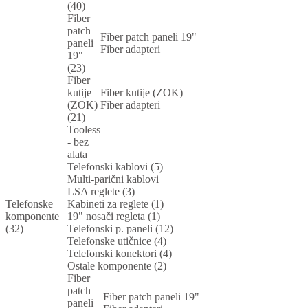
(40)
Fiber
patch
Fiber patch paneli 19"
paneli
Fiber adapteri
19"
(23)
Fiber
kutije
Fiber kutije (ZOK)
(ZOK)
Fiber adapteri
(21)
Tooless
- bez
alata
Telefonski kablovi (5)
Multi-parični kablovi
LSA reglete (3)
Telefonske
Kabineti za reglete (1)
komponente
19" nosači regleta (1)
(32)
Telefonski p. paneli (12)
Telefonske utičnice (4)
Telefonski konektori (4)
Ostale komponente (2)
Fiber
patch
Fiber patch paneli 19"
paneli