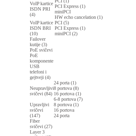
PCI (1)
VoIP kartice
PCI Express (1)
ISDN PRI
miniPCI
(4)
HW echo cancelation (1)
VoIP kartice
PCI (5)
ISDN BRI
PCI Express (1)
(10)
miniPCI (2)
Failover
kutije (3)
PoE svičevi
PoE
komponente
USB
telefoni i
gejtveji (4)
24 porta (1)
Neupravljivi
8 portova (8)
svičevi (84)
16 portova (1)
6-8 portova (7)
Upravljivi
8 portova (1)
svičevi
16 portova
(147)
24 porta
Fiber
svičevi (27)
Layer 3