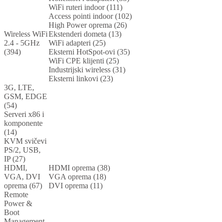
WiFi ruteri indoor (111)
Access pointi indoor (102)
High Power oprema (26)
Wireless WiFi
Ekstenderi dometa (13)
2.4 - 5GHz
WiFi adapteri (25)
(394)
Eksterni HotSpot-ovi (35)
WiFi CPE klijenti (25)
Industrijski wireless (31)
Eksterni linkovi (23)
3G, LTE,
GSM, EDGE
(54)
Serveri x86 i
komponente
(14)
KVM svičevi
PS/2, USB,
IP (27)
HDMI,
HDMI oprema (38)
VGA, DVI
VGA oprema (18)
oprema (67)
DVI oprema (11)
Remote
Power &
Boot
Management