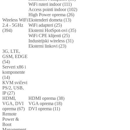
WiFi ruteri indoor (111)
Access pointi indoor (102)
High Power oprema (26)
Wireless WiFi
Ekstenderi dometa (13)
2.4 - 5GHz
WiFi adapteri (25)
(394)
Eksterni HotSpot-ovi (35)
WiFi CPE klijenti (25)
Industrijski wireless (31)
Eksterni linkovi (23)
3G, LTE,
GSM, EDGE
(54)
Serveri x86 i
komponente
(14)
KVM svičevi
PS/2, USB,
IP (27)
HDMI,
HDMI oprema (38)
VGA, DVI
VGA oprema (18)
oprema (67)
DVI oprema (11)
Remote
Power &
Boot
Management