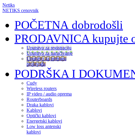
Netiks
NETIKS cenovnik
POČETNA
dobrodošli
PRODAVNICA
kupujte 
Uputstvo za registraciju
Uputstvo za naručivanje
Uputstvo za pretragu
proizvoda
PODRŠKA I DOKUME
Cudy
Wireless routers
IP video / audio oprema
Routerboards
Draka kablovi
Kablovi
Optički kablovi
Energetski kablovi
Low loss antenski
kablovi