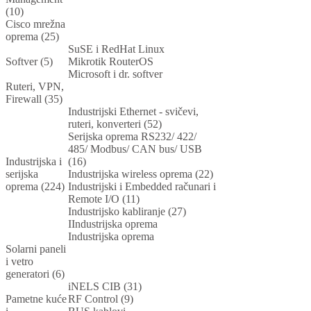
(10)
Cisco mrežna
oprema (25)
SuSE i RedHat Linux
Softver (5)
Mikrotik RouterOS
Microsoft i dr. softver
Ruteri, VPN,
Firewall (35)
Industrijski Ethernet - svičevi,
ruteri, konverteri (52)
Serijska oprema RS232/ 422/
485/ Modbus/ CAN bus/ USB
Industrijska i
(16)
serijska
Industrijska wireless oprema (22)
oprema (224)
Industrijski i Embedded računari i
Remote I/O (11)
Industrijsko kabliranje (27)
IIndustrijska oprema
Industrijska oprema
Solarni paneli
i vetro
generatori (6)
iNELS CIB (31)
Pametne kuće
RF Control (9)