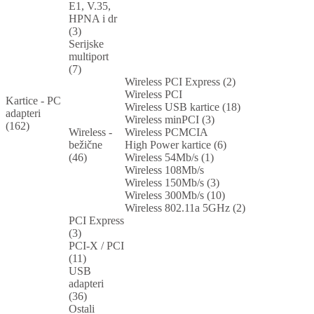
E1, V.35,
HPNA i dr
(3)
Serijske
multiport
(7)
Wireless PCI Express (2)
Wireless PCI
Kartice - PC
Wireless USB kartice (18)
adapteri
Wireless minPCI (3)
(162)
Wireless -
Wireless PCMCIA
bežične
High Power kartice (6)
(46)
Wireless 54Mb/s (1)
Wireless 108Mb/s
Wireless 150Mb/s (3)
Wireless 300Mb/s (10)
Wireless 802.11a 5GHz (2)
PCI Express
(3)
PCI-X / PCI
(11)
USB
adapteri
(36)
Ostali