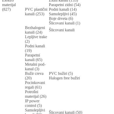
Elektro
Zidni kanali (133)
materijal
Parapetni zidni (54)
(827)
PVC plastični
Podni kanali (14)
kanali (253)
Samolepljivi (45)
Boje drveta (6)
Šlicovani kanali (1)
Bezhalogeni
Šlicovani kanali
kanali (24)
Lepljive trake
(2)
Podni kanali
(19)
Parapetni
kanali (65)
Metalni pod-
kanal (3)
Bužir creva
PVC bužiri (5)
(20)
Halogen free bužiri
Pocinkovani
regali (61)
Potrošni
materijal (26)
IP power
control (5)
Samolepljivi
Šlicovani kanali (50)