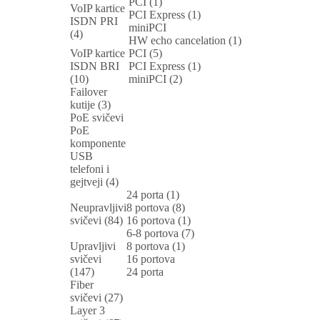
PCI (1)
VoIP kartice
PCI Express (1)
ISDN PRI
miniPCI
(4)
HW echo cancelation (1)
VoIP kartice
PCI (5)
ISDN BRI
PCI Express (1)
(10)
miniPCI (2)
Failover
kutije (3)
PoE svičevi
PoE
komponente
USB
telefoni i
gejtveji (4)
24 porta (1)
Neupravljivi
8 portova (8)
svičevi (84)
16 portova (1)
6-8 portova (7)
Upravljivi
8 portova (1)
svičevi
16 portova
(147)
24 porta
Fiber
svičevi (27)
Layer 3