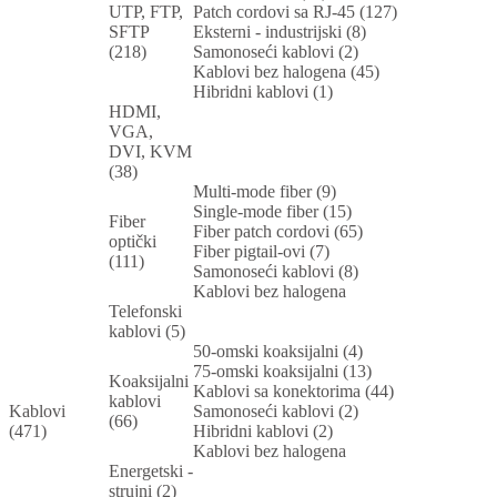
UTP, FTP,
Patch cordovi sa RJ-45 (127)
SFTP
Eksterni - industrijski (8)
(218)
Samonoseći kablovi (2)
Kablovi bez halogena (45)
Hibridni kablovi (1)
HDMI,
VGA,
DVI, KVM
(38)
Multi-mode fiber (9)
Single-mode fiber (15)
Fiber
Fiber patch cordovi (65)
optički
Fiber pigtail-ovi (7)
(111)
Samonoseći kablovi (8)
Kablovi bez halogena
Telefonski
kablovi (5)
50-omski koaksijalni (4)
75-omski koaksijalni (13)
Koaksijalni
Kablovi sa konektorima (44)
kablovi
Kablovi
Samonoseći kablovi (2)
(66)
(471)
Hibridni kablovi (2)
Kablovi bez halogena
Energetski -
strujni (2)