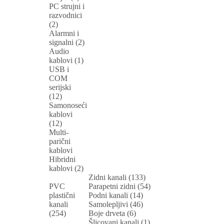
PC strujni i
razvodnici
(2)
Alarmni i
signalni (2)
Audio
kablovi (1)
USB i
COM
serijski
(12)
Samonoseći
kablovi
(12)
Multi-
parični
kablovi
Hibridni
kablovi (2)
Zidni kanali (133)
PVC
Parapetni zidni (54)
plastični
Podni kanali (14)
kanali
Samolepljivi (46)
(254)
Boje drveta (6)
Šlicovani kanali (1)