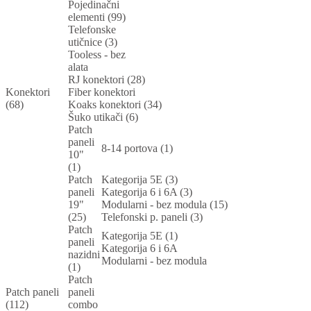
Pojedinačni
elementi (99)
Telefonske
utičnice (3)
Tooless - bez
alata
RJ konektori (28)
Konektori
Fiber konektori
(68)
Koaks konektori (34)
Šuko utikači (6)
Patch
paneli
8-14 portova (1)
10"
(1)
Patch
Kategorija 5E (3)
paneli
Kategorija 6 i 6A (3)
19"
Modularni - bez modula (15)
(25)
Telefonski p. paneli (3)
Patch
Kategorija 5E (1)
paneli
Kategorija 6 i 6A
nazidni
Modularni - bez modula
(1)
Patch
Patch paneli
paneli
(112)
combo