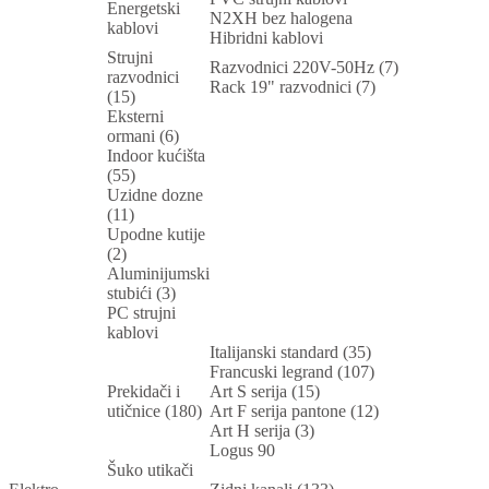
Energetski
N2XH bez halogena
kablovi
Hibridni kablovi
Strujni
Razvodnici 220V-50Hz (7)
razvodnici
Rack 19" razvodnici (7)
(15)
Eksterni
ormani (6)
Indoor kućišta
(55)
Uzidne dozne
(11)
Upodne kutije
(2)
Aluminijumski
stubići (3)
PC strujni
kablovi
Italijanski standard (35)
Francuski legrand (107)
Prekidači i
Art S serija (15)
utičnice (180)
Art F serija pantone (12)
Art H serija (3)
Logus 90
Šuko utikači