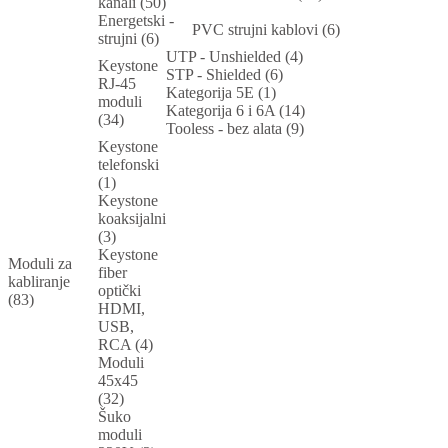
kanali (50)
Energetski -
PVC strujni kablovi (6)
strujni (6)
UTP - Unshielded (4)
Keystone
STP - Shielded (6)
RJ-45
Kategorija 5E (1)
moduli
Kategorija 6 i 6A (14)
(34)
Tooless - bez alata (9)
Keystone
telefonski
(1)
Keystone
koaksijalni
(3)
Keystone
Moduli za
fiber
kabliranje
optički
(83)
HDMI,
USB,
RCA (4)
Moduli
45x45
(32)
Šuko
moduli