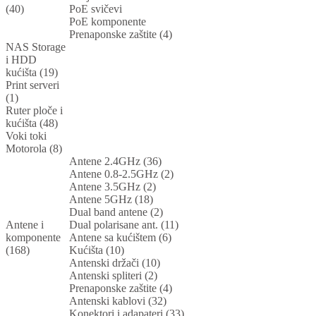
(40)
PoE svičevi
PoE komponente
Prenaponske zaštite (4)
NAS Storage
i HDD
kućišta (19)
Print serveri
(1)
Ruter ploče i
kućišta (48)
Voki toki
Motorola (8)
Antene 2.4GHz (36)
Antene 0.8-2.5GHz (2)
Antene 3.5GHz (2)
Antene 5GHz (18)
Dual band antene (2)
Antene i
Dual polarisane ant. (11)
komponente
Antene sa kućištem (6)
(168)
Kućišta (10)
Antenski držači (10)
Antenski spliteri (2)
Prenaponske zaštite (4)
Antenski kablovi (32)
Konektori i adapateri (33)