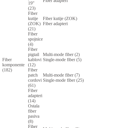
Fiber adapteri
19"
(23)
Fiber
kutije
Fiber kutije (ZOK)
(ZOK)
Fiber adapteri
(21)
Fiber
spojnice
(4)
Fiber
pigtail
Multi-mode fiber (2)
Fiber
kablovi
Single-mode fiber (5)
komponente
(12)
(182)
Fiber
patch
Multi-mode fiber (7)
cordovi
Single-mode fiber (25)
(61)
Fiber
adapteri
(14)
Ostala
fiber
pasiva
(8)
Fiber