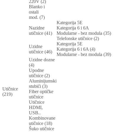
220V (2)
Blanko i
ostali
mod. (7)
Kategorija 5E
Nazidne
Kategorija 6 i 6A
utičnice (41)
Modularne - bez modula (35)
Telefonske utičnice (2)
Kategorija 5E
Uzidne
Kategorija 6 i 6A (4)
utičnice (46)
Modularne - bez modula (39)
Uzidne dozne
(4)
Upodne
utičnice (2)
Aluminijumski
stubići (3)
Utičnice
Fiber optičke
(219)
utičnice
Utičnice
HDMI,
USB..
Kombinovane
utičnice (18)
Šuko utičnice