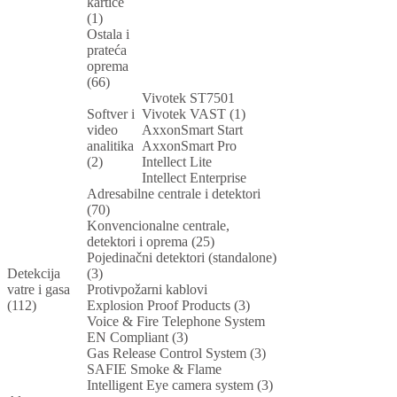
kartice
(1)
Ostala i
prateća
oprema
(66)
Vivotek ST7501
Softver i
Vivotek VAST (1)
video
AxxonSmart Start
analitika
AxxonSmart Pro
(2)
Intellect Lite
Intellect Enterprise
Adresabilne centrale i detektori
(70)
Konvencionalne centrale,
detektori i oprema (25)
Pojedinačni detektori (standalone)
Detekcija
(3)
vatre i gasa
Protivpožarni kablovi
(112)
Explosion Proof Products (3)
Voice & Fire Telephone System
EN Compliant (3)
Gas Release Control System (3)
SAFIE Smoke & Flame
Intelligent Eye camera system (3)