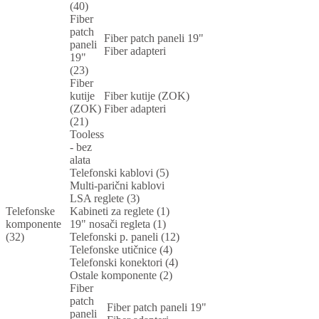
(40)
Fiber
patch
Fiber patch paneli 19"
paneli
Fiber adapteri
19"
(23)
Fiber
kutije
Fiber kutije (ZOK)
(ZOK)
Fiber adapteri
(21)
Tooless
- bez
alata
Telefonski kablovi (5)
Multi-parični kablovi
LSA reglete (3)
Telefonske
Kabineti za reglete (1)
komponente
19" nosači regleta (1)
(32)
Telefonski p. paneli (12)
Telefonske utičnice (4)
Telefonski konektori (4)
Ostale komponente (2)
Fiber
patch
Fiber patch paneli 19"
paneli