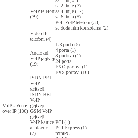
sa 1 linijom
sa 2 linije (7)
VoIP telefoni
sa 4 linije (17)
(79)
sa 6 linija (5)
PoE VoIP telefoni (38)
sa dodatnim konzolama (2)
Video IP
telefoni (4)
1-3 porta (6)
4 porta (1)
Analogni
8 portova (1)
VoIP gejtveji
24 porta
(19)
FXO portovi (1)
FXS portovi (10)
ISDN PRI
VoIP
gejtveji
ISDN BRI
VoIP
VoIP - Voice
gejtveji
over IP (138)
GSM VoIP
gejtveji
VoIP kartice
PCI (1)
analogne
PCI Express (1)
(7)
miniPCI