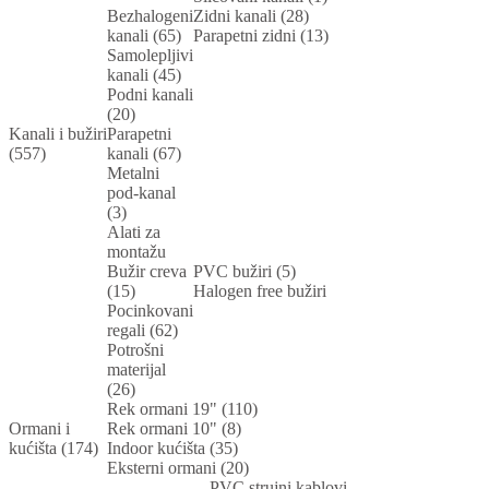
Bezhalogeni
Zidni kanali (28)
kanali (65)
Parapetni zidni (13)
Samolepljivi
kanali (45)
Podni kanali
(20)
Kanali i bužiri
Parapetni
(557)
kanali (67)
Metalni
pod-kanal
(3)
Alati za
montažu
Bužir creva
PVC bužiri (5)
(15)
Halogen free bužiri
Pocinkovani
regali (62)
Potrošni
materijal
(26)
Rek ormani 19" (110)
Ormani i
Rek ormani 10" (8)
kućišta (174)
Indoor kućišta (35)
Eksterni ormani (20)
PVC strujni kablovi