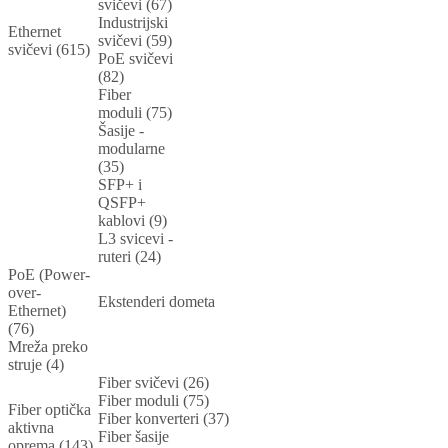
svičevi (67)
Industrijski
Ethernet
svičevi (59)
svičevi (615)
PoE svičevi
(82)
Fiber
moduli (75)
Šasije -
modularne
(35)
SFP+ i
QSFP+
kablovi (9)
L3 svicevi -
ruteri (24)
PoE (Power-
over-
Ekstenderi dometa
Ethernet)
(76)
Mreža preko
struje (4)
Fiber svičevi (26)
Fiber moduli (75)
Fiber optička
Fiber konverteri (37)
aktivna
Fiber šasije
oprema (143)