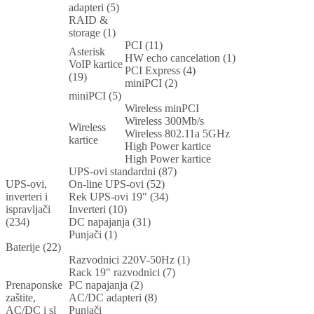
adapteri (5)
RAID &
storage (1)
PCI (11)
Asterisk
HW echo cancelation (1)
VoIP kartice
PCI Express (4)
(19)
miniPCI (2)
miniPCI (5)
Wireless minPCI
Wireless 300Mb/s
Wireless
Wireless 802.11a 5GHz
kartice
High Power kartice
High Power kartice
UPS-ovi standardni (87)
UPS-ovi,
On-line UPS-ovi (52)
inverteri i
Rek UPS-ovi 19" (34)
ispravljači
Inverteri (10)
(234)
DC napajanja (31)
Punjači (1)
Baterije (22)
Razvodnici 220V-50Hz (1)
Rack 19" razvodnici (7)
Prenaponske
PC napajanja (2)
zaštite,
AC/DC adapteri (8)
AC/DC i sl
Punjači