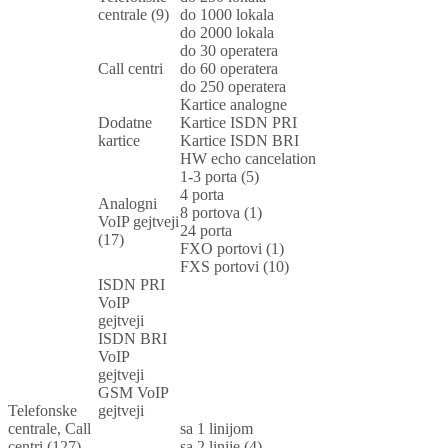
centrale (9)
do 1000 lokala
do 2000 lokala
do 30 operatera
Call centri
do 60 operatera
do 250 operatera
Kartice analogne
Dodatne
Kartice ISDN PRI
kartice
Kartice ISDN BRI
HW echo cancelation
1-3 porta (5)
4 porta
Analogni
8 portova (1)
VoIP gejtveji
24 porta
(17)
FXO portovi (1)
FXS portovi (10)
ISDN PRI
VoIP
gejtveji
ISDN BRI
VoIP
gejtveji
GSM VoIP
Telefonske
gejtveji
centrale, Call
sa 1 linijom
centri (127)
sa 2 linije (4)