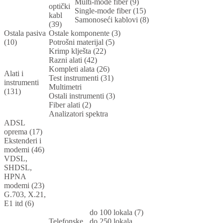
Multi-mode fiber (9)
optički
Single-mode fiber (15)
kabl
Samonoseći kablovi (8)
(39)
Ostala pasiva
Ostale komponente (3)
(10)
Potrošni materijal (5)
Krimp klješta (22)
Razni alati (42)
Kompleti alata (26)
Alati i
Test instrumenti (31)
instrumenti
Multimetri
(131)
Ostali instrumenti (3)
Fiber alati (2)
Analizatori spektra
ADSL
oprema (17)
Ekstenderi i
modemi (46)
VDSL,
SHDSL,
HPNA
modemi (23)
G.703, X.21,
E1 itd (6)
do 100 lokala (7)
Telefonske
do 250 lokala