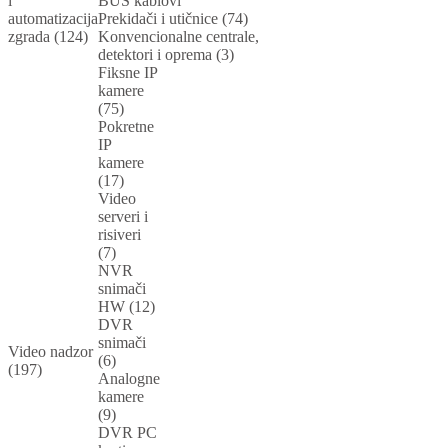
i
BUS kablovi
automatizacija
Prekidači i utičnice (74)
zgrada (124)
Konvencionalne centrale,
detektori i oprema (3)
Fiksne IP
kamere
(75)
Pokretne
IP
kamere
(17)
Video
serveri i
risiveri
(7)
NVR
snimači
HW (12)
DVR
snimači
Video nadzor
(6)
(197)
Analogne
kamere
(9)
DVR PC