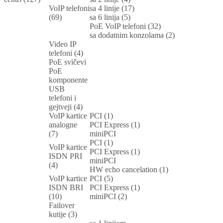
VoIP telefoni
sa 4 linije (17)
(69)
sa 6 linija (5)
PoE VoIP telefoni (32)
sa dodatnim konzolama (2)
Video IP
telefoni (4)
PoE svičevi
PoE
komponente
USB
telefoni i
gejtveji (4)
VoIP kartice
PCI (1)
analogne
PCI Express (1)
(7)
miniPCI
PCI (1)
VoIP kartice
PCI Express (1)
ISDN PRI
miniPCI
(4)
HW echo cancelation (1)
VoIP kartice
PCI (5)
ISDN BRI
PCI Express (1)
(10)
miniPCI (2)
Failover
kutije (3)