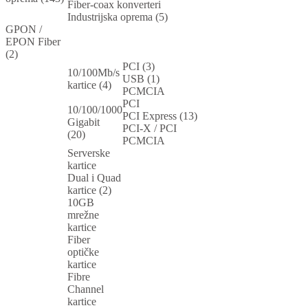
Fiber-coax konverteri
Industrijska oprema (5)
GPON /
EPON Fiber
(2)
PCI (3)
10/100Mb/s
USB (1)
kartice (4)
PCMCIA
PCI
10/100/1000
PCI Express (13)
Gigabit
PCI-X / PCI
(20)
PCMCIA
Serverske
kartice
Dual i Quad
kartice (2)
10GB
mrežne
kartice
Fiber
optičke
kartice
Fibre
Channel
kartice