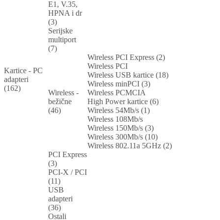
E1, V.35,
HPNA i dr
(3)
Serijske
multiport
(7)
Wireless PCI Express (2)
Wireless PCI
Kartice - PC
Wireless USB kartice (18)
adapteri
Wireless minPCI (3)
(162)
Wireless -
Wireless PCMCIA
bežične
High Power kartice (6)
(46)
Wireless 54Mb/s (1)
Wireless 108Mb/s
Wireless 150Mb/s (3)
Wireless 300Mb/s (10)
Wireless 802.11a 5GHz (2)
PCI Express
(3)
PCI-X / PCI
(11)
USB
adapteri
(36)
Ostali