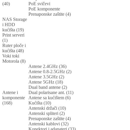
(40)
PoE svičevi
PoE komponente
Prenaponske zaštite (4)
NAS Storage
i HDD
kućišta (19)
Print serveri
(1)
Ruter ploče i
kućišta (48)
Voki toki
Motorola (8)
Antene 2.4GHz (36)
Antene 0.8-2.5GHz (2)
Antene 3.5GHz (2)
Antene 5GHz (18)
Dual band antene (2)
Antene i
Dual polarisane ant. (11)
komponente
Antene sa kućištem (6)
(168)
Kućišta (10)
Antenski držači (10)
Antenski spliteri (2)
Prenaponske zaštite (4)
Antenski kablovi (32)
Konektori i adapateri (33)