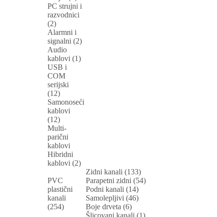
PC strujni i
razvodnici
(2)
Alarmni i
signalni (2)
Audio
kablovi (1)
USB i
COM
serijski
(12)
Samonoseći
kablovi
(12)
Multi-
parični
kablovi
Hibridni
kablovi (2)
Zidni kanali (133)
PVC
Parapetni zidni (54)
plastični
Podni kanali (14)
kanali
Samolepljivi (46)
(254)
Boje drveta (6)
Šlicovani kanali (1)