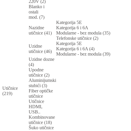
220V (2)
Blanko i
ostali
mod. (7)
Kategorija 5E
Nazidne
Kategorija 6 i 6A
utičnice (41)
Modularne - bez modula (35)
Telefonske utičnice (2)
Kategorija 5E
Uzidne
Kategorija 6 i 6A (4)
utičnice (46)
Modularne - bez modula (39)
Uzidne dozne
(4)
Upodne
utičnice (2)
Aluminijumski
stubići (3)
Utičnice
Fiber optičke
(219)
utičnice
Utičnice
HDMI,
USB..
Kombinovane
utičnice (18)
Šuko utičnice