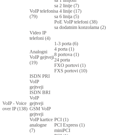
sa 1 linijom
sa 2 linije (7)
VoIP telefoni
sa 4 linije (17)
(79)
sa 6 linija (5)
PoE VoIP telefoni (38)
sa dodatnim konzolama (2)
Video IP
telefoni (4)
1-3 porta (6)
4 porta (1)
Analogni
8 portova (1)
VoIP gejtveji
24 porta
(19)
FXO portovi (1)
FXS portovi (10)
ISDN PRI
VoIP
gejtveji
ISDN BRI
VoIP
VoIP - Voice
gejtveji
over IP (138)
GSM VoIP
gejtveji
VoIP kartice
PCI (1)
analogne
PCI Express (1)
(7)
miniPCI