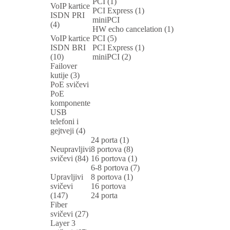
PCI (1)
VoIP kartice
PCI Express (1)
ISDN PRI
miniPCI
(4)
HW echo cancelation (1)
VoIP kartice
PCI (5)
ISDN BRI
PCI Express (1)
(10)
miniPCI (2)
Failover
kutije (3)
PoE svičevi
PoE
komponente
USB
telefoni i
gejtveji (4)
24 porta (1)
Neupravljivi
8 portova (8)
svičevi (84)
16 portova (1)
6-8 portova (7)
Upravljivi
8 portova (1)
svičevi
16 portova
(147)
24 porta
Fiber
svičevi (27)
Layer 3