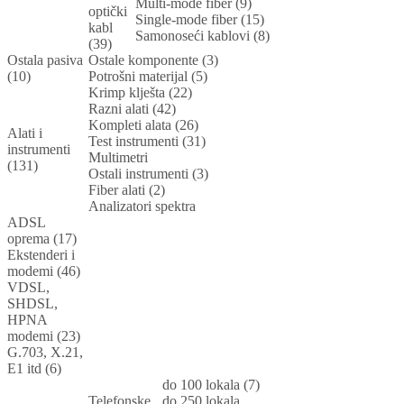
Multi-mode fiber (9)
optički
Single-mode fiber (15)
kabl
Samonoseći kablovi (8)
(39)
Ostala pasiva
Ostale komponente (3)
(10)
Potrošni materijal (5)
Krimp klješta (22)
Razni alati (42)
Kompleti alata (26)
Alati i
Test instrumenti (31)
instrumenti
Multimetri
(131)
Ostali instrumenti (3)
Fiber alati (2)
Analizatori spektra
ADSL
oprema (17)
Ekstenderi i
modemi (46)
VDSL,
SHDSL,
HPNA
modemi (23)
G.703, X.21,
E1 itd (6)
do 100 lokala (7)
Telefonske
do 250 lokala