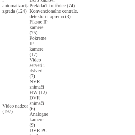
i
BUS kablovi
automatizacija
Prekidači i utičnice (74)
zgrada (124)
Konvencionalne centrale,
detektori i oprema (3)
Fiksne IP
kamere
(75)
Pokretne
IP
kamere
(17)
Video
serveri i
risiveri
(7)
NVR
snimači
HW (12)
DVR
snimači
Video nadzor
(6)
(197)
Analogne
kamere
(9)
DVR PC