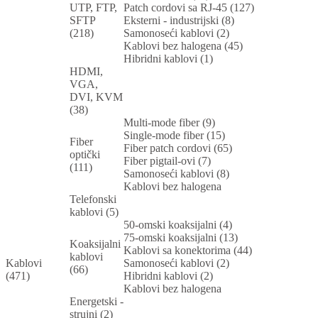
UTP, FTP,
Patch cordovi sa RJ-45 (127)
SFTP
Eksterni - industrijski (8)
(218)
Samonoseći kablovi (2)
Kablovi bez halogena (45)
Hibridni kablovi (1)
HDMI,
VGA,
DVI, KVM
(38)
Multi-mode fiber (9)
Single-mode fiber (15)
Fiber
Fiber patch cordovi (65)
optički
Fiber pigtail-ovi (7)
(111)
Samonoseći kablovi (8)
Kablovi bez halogena
Telefonski
kablovi (5)
50-omski koaksijalni (4)
75-omski koaksijalni (13)
Koaksijalni
Kablovi sa konektorima (44)
kablovi
Kablovi
Samonoseći kablovi (2)
(66)
(471)
Hibridni kablovi (2)
Kablovi bez halogena
Energetski -
strujni (2)