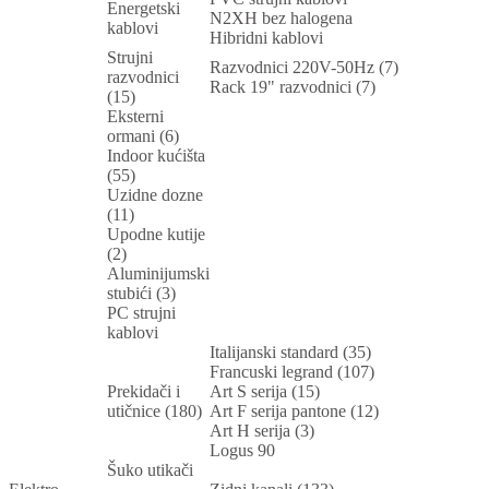
Energetski
N2XH bez halogena
kablovi
Hibridni kablovi
Strujni
Razvodnici 220V-50Hz (7)
razvodnici
Rack 19" razvodnici (7)
(15)
Eksterni
ormani (6)
Indoor kućišta
(55)
Uzidne dozne
(11)
Upodne kutije
(2)
Aluminijumski
stubići (3)
PC strujni
kablovi
Italijanski standard (35)
Francuski legrand (107)
Prekidači i
Art S serija (15)
utičnice (180)
Art F serija pantone (12)
Art H serija (3)
Logus 90
Šuko utikači