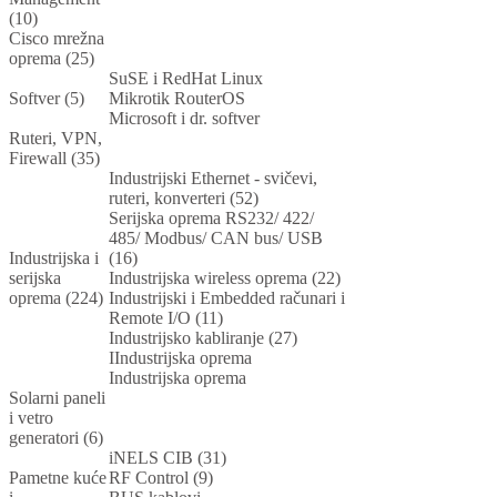
(10)
Cisco mrežna
oprema (25)
SuSE i RedHat Linux
Softver (5)
Mikrotik RouterOS
Microsoft i dr. softver
Ruteri, VPN,
Firewall (35)
Industrijski Ethernet - svičevi,
ruteri, konverteri (52)
Serijska oprema RS232/ 422/
485/ Modbus/ CAN bus/ USB
Industrijska i
(16)
serijska
Industrijska wireless oprema (22)
oprema (224)
Industrijski i Embedded računari i
Remote I/O (11)
Industrijsko kabliranje (27)
IIndustrijska oprema
Industrijska oprema
Solarni paneli
i vetro
generatori (6)
iNELS CIB (31)
Pametne kuće
RF Control (9)