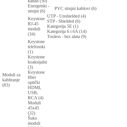
kanali (50)
Energetski -
PVC strujni kablovi (6)
strujni (6)
UTP - Unshielded (4)
Keystone
STP - Shielded (6)
RJ-45
Kategorija 5E (1)
moduli
Kategorija 6 i 6A (14)
(34)
Tooless - bez alata (9)
Keystone
telefonski
(1)
Keystone
koaksijalni
(3)
Keystone
Moduli za
fiber
kabliranje
optički
(83)
HDMI,
USB,
RCA (4)
Moduli
45x45
(32)
Šuko
moduli