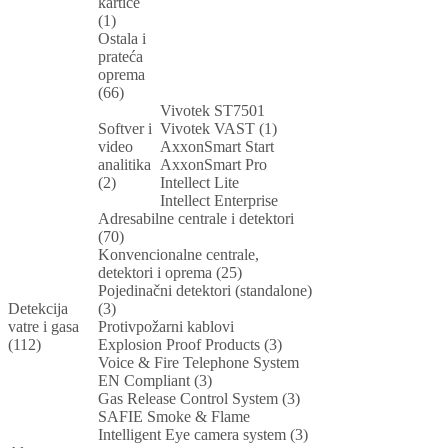
kartice
(1)
Ostala i
prateća
oprema
(66)
Vivotek ST7501
Softver i
Vivotek VAST (1)
video
AxxonSmart Start
analitika
AxxonSmart Pro
(2)
Intellect Lite
Intellect Enterprise
Adresabilne centrale i detektori
(70)
Konvencionalne centrale,
detektori i oprema (25)
Pojedinačni detektori (standalone)
Detekcija
(3)
vatre i gasa
Protivpožarni kablovi
(112)
Explosion Proof Products (3)
Voice & Fire Telephone System
EN Compliant (3)
Gas Release Control System (3)
SAFIE Smoke & Flame
Intelligent Eye camera system (3)