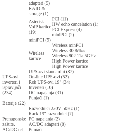
adapteri (5)
RAID &
storage (1)
PCI (11)
Asterisk
HW echo cancelation (1)
VoIP kartice
PCI Express (4)
(19)
miniPCI (2)
miniPCI (5)
Wireless minPCI
Wireless 300Mb/s
Wireless
Wireless 802.11a 5GHz
kartice
High Power kartice
High Power kartice
UPS-ovi standardni (87)
UPS-ovi,
On-line UPS-ovi (52)
inverteri i
Rek UPS-ovi 19" (34)
ispravljači
Inverteri (10)
(234)
DC napajanja (31)
Punjači (1)
Baterije (22)
Razvodnici 220V-50Hz (1)
Rack 19" razvodnici (7)
Prenaponske
PC napajanja (2)
zaštite,
AC/DC adapteri (8)
AC/DC i sl
Punjači