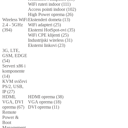
WiFi ruteri indoor (111)
Access pointi indoor (102)
High Power oprema (26)
Wireless WiFi
Ekstenderi dometa (13)
2.4 - 5GHz
WiFi adapteri (25)
(394)
Eksterni HotSpot-ovi (35)
WiFi CPE klijenti (25)
Industrijski wireless (31)
Eksterni linkovi (23)
3G, LTE,
GSM, EDGE
(54)
Serveri x86 i
komponente
(14)
KVM svičevi
PS/2, USB,
IP (27)
HDMI,
HDMI oprema (38)
VGA, DVI
VGA oprema (18)
oprema (67)
DVI oprema (11)
Remote
Power &
Boot
Management