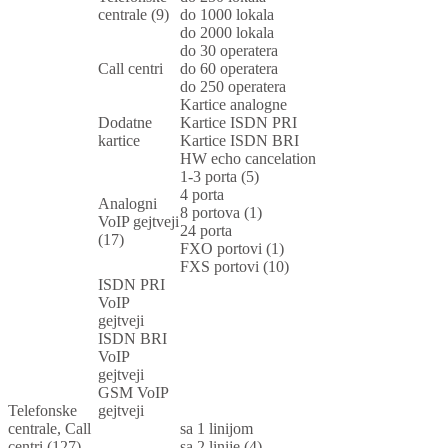
centrale (9)
do 1000 lokala
do 2000 lokala
do 30 operatera
Call centri
do 60 operatera
do 250 operatera
Kartice analogne
Dodatne
Kartice ISDN PRI
kartice
Kartice ISDN BRI
HW echo cancelation
1-3 porta (5)
4 porta
Analogni
8 portova (1)
VoIP gejtveji
24 porta
(17)
FXO portovi (1)
FXS portovi (10)
ISDN PRI
VoIP
gejtveji
ISDN BRI
VoIP
gejtveji
GSM VoIP
Telefonske
gejtveji
centrale, Call
sa 1 linijom
centri (127)
sa 2 linije (4)