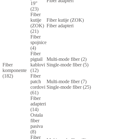
Fiber adapteri
19"
(23)
Fiber
kutije
Fiber kutije (ZOK)
(ZOK)
Fiber adapteri
(21)
Fiber
spojnice
(4)
Fiber
pigtail
Multi-mode fiber (2)
Fiber
kablovi
Single-mode fiber (5)
komponente
(12)
(182)
Fiber
patch
Multi-mode fiber (7)
cordovi
Single-mode fiber (25)
(61)
Fiber
adapteri
(14)
Ostala
fiber
pasiva
(8)
Fiber