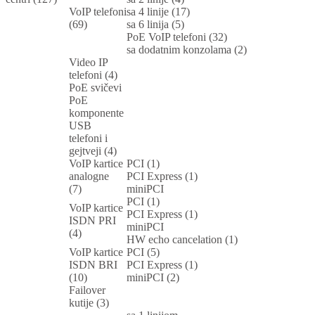
VoIP telefoni
sa 4 linije (17)
(69)
sa 6 linija (5)
PoE VoIP telefoni (32)
sa dodatnim konzolama (2)
Video IP
telefoni (4)
PoE svičevi
PoE
komponente
USB
telefoni i
gejtveji (4)
VoIP kartice
PCI (1)
analogne
PCI Express (1)
(7)
miniPCI
PCI (1)
VoIP kartice
PCI Express (1)
ISDN PRI
miniPCI
(4)
HW echo cancelation (1)
VoIP kartice
PCI (5)
ISDN BRI
PCI Express (1)
(10)
miniPCI (2)
Failover
kutije (3)