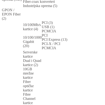
Fiber-coax konverteri
Industrijska oprema (5)
GPON /
EPON Fiber
(2)
PCI (3)
10/100Mb/s
USB (1)
kartice (4)
PCMCIA
PCI
10/100/1000
PCI Express (13)
Gigabit
PCI-X / PCI
(20)
PCMCIA
Serverske
kartice
Dual i Quad
kartice (2)
10GB
mrežne
kartice
Fiber
optičke
kartice
Fibre
Channel
kartice