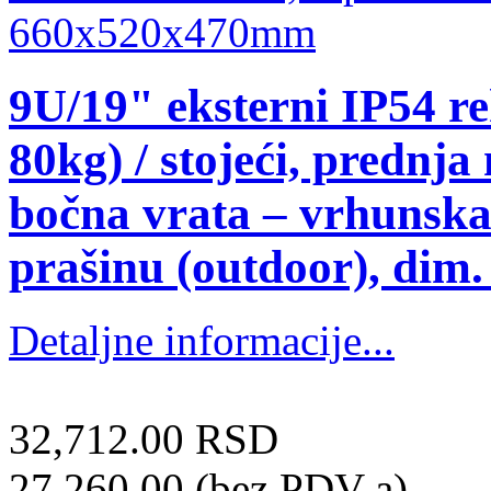
9U/19" eksterni IP54 r
80kg) / stojeći, prednj
bočna vrata – vrhunska 
prašinu (outdoor), di
Detaljne informacije...
32,712.00 RSD
27,260.00 (bez PDV-a)