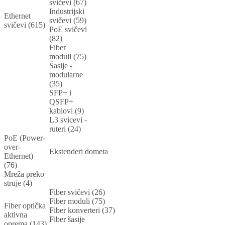
svičevi (67)
Industrijski
Ethernet
svičevi (59)
svičevi (615)
PoE svičevi
(82)
Fiber
moduli (75)
Šasije -
modularne
(35)
SFP+ i
QSFP+
kablovi (9)
L3 svicevi -
ruteri (24)
PoE (Power-
over-
Ekstenderi dometa
Ethernet)
(76)
Mreža preko
struje (4)
Fiber svičevi (26)
Fiber moduli (75)
Fiber optička
Fiber konverteri (37)
aktivna
Fiber šasije
oprema (143)