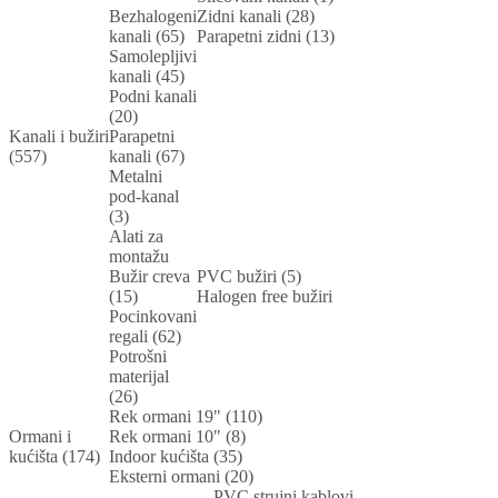
Bezhalogeni
Zidni kanali (28)
kanali (65)
Parapetni zidni (13)
Samolepljivi
kanali (45)
Podni kanali
(20)
Kanali i bužiri
Parapetni
(557)
kanali (67)
Metalni
pod-kanal
(3)
Alati za
montažu
Bužir creva
PVC bužiri (5)
(15)
Halogen free bužiri
Pocinkovani
regali (62)
Potrošni
materijal
(26)
Rek ormani 19" (110)
Ormani i
Rek ormani 10" (8)
kućišta (174)
Indoor kućišta (35)
Eksterni ormani (20)
PVC strujni kablovi