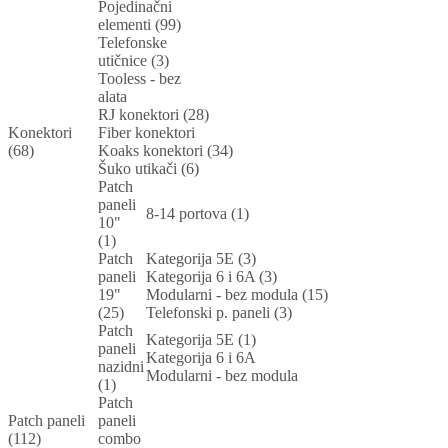
Pojedinačni
elementi (99)
Telefonske
utičnice (3)
Tooless - bez
alata
RJ konektori (28)
Konektori
Fiber konektori
(68)
Koaks konektori (34)
Šuko utikači (6)
Patch
paneli
8-14 portova (1)
10"
(1)
Patch
Kategorija 5E (3)
paneli
Kategorija 6 i 6A (3)
19"
Modularni - bez modula (15)
(25)
Telefonski p. paneli (3)
Patch
Kategorija 5E (1)
paneli
Kategorija 6 i 6A
nazidni
Modularni - bez modula
(1)
Patch
Patch paneli
paneli
(112)
combo