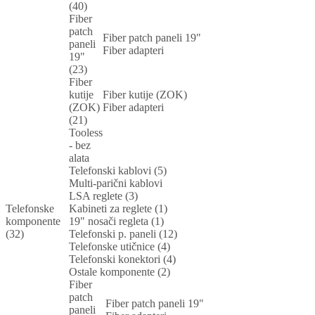
(40)
Fiber
patch
Fiber patch paneli 19"
paneli
Fiber adapteri
19"
(23)
Fiber
kutije
Fiber kutije (ZOK)
(ZOK)
Fiber adapteri
(21)
Tooless
- bez
alata
Telefonski kablovi (5)
Multi-parični kablovi
LSA reglete (3)
Telefonske
Kabineti za reglete (1)
komponente
19" nosači regleta (1)
(32)
Telefonski p. paneli (12)
Telefonske utičnice (4)
Telefonski konektori (4)
Ostale komponente (2)
Fiber
patch
Fiber patch paneli 19"
paneli