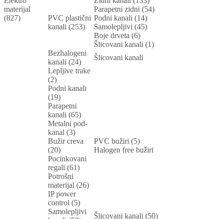
Elektro
Zidni kanali (133)
materijal
Parapetni zidni (54)
(827)
PVC plastični
Podni kanali (14)
kanali (253)
Samolepljivi (45)
Boje drveta (6)
Šlicovani kanali (1)
Bezhalogeni
Šlicovani kanali
kanali (24)
Lepljive trake
(2)
Podni kanali
(19)
Parapetni
kanali (65)
Metalni pod-
kanal (3)
Bužir creva
PVC bužiri (5)
(20)
Halogen free bužiri
Pocinkovani
regali (61)
Potrošni
materijal (26)
IP power
control (5)
Samolepljivi
Šlicovani kanali (50)