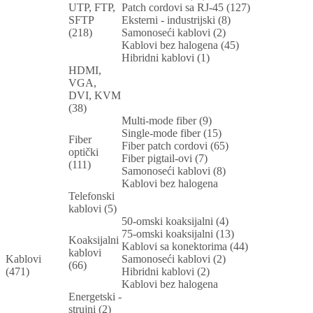
UTP, FTP,
Patch cordovi sa RJ-45 (127)
SFTP
Eksterni - industrijski (8)
(218)
Samonoseći kablovi (2)
Kablovi bez halogena (45)
Hibridni kablovi (1)
HDMI,
VGA,
DVI, KVM
(38)
Multi-mode fiber (9)
Single-mode fiber (15)
Fiber
Fiber patch cordovi (65)
optički
Fiber pigtail-ovi (7)
(111)
Samonoseći kablovi (8)
Kablovi bez halogena
Telefonski
kablovi (5)
50-omski koaksijalni (4)
75-omski koaksijalni (13)
Koaksijalni
Kablovi sa konektorima (44)
kablovi
Kablovi
Samonoseći kablovi (2)
(66)
(471)
Hibridni kablovi (2)
Kablovi bez halogena
Energetski -
strujni (2)