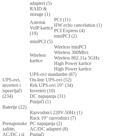
adapteri (5)
RAID &
storage (1)
PCI (11)
Asterisk
HW echo cancelation (1)
VoIP kartice
PCI Express (4)
(19)
miniPCI (2)
miniPCI (5)
Wireless minPCI
Wireless 300Mb/s
Wireless
Wireless 802.11a 5GHz
kartice
High Power kartice
High Power kartice
UPS-ovi standardni (87)
UPS-ovi,
On-line UPS-ovi (52)
inverteri i
Rek UPS-ovi 19" (34)
ispravljači
Inverteri (10)
(234)
DC napajanja (31)
Punjači (1)
Baterije (22)
Razvodnici 220V-50Hz (1)
Rack 19" razvodnici (7)
Prenaponske
PC napajanja (2)
zaštite,
AC/DC adapteri (8)
AC/DC i sl
Punjači