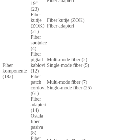
Fiber adapteri
19"
(23)
Fiber
kutije
Fiber kutije (ZOK)
(ZOK)
Fiber adapteri
(21)
Fiber
spojnice
(4)
Fiber
pigtail
Multi-mode fiber (2)
Fiber
kablovi
Single-mode fiber (5)
komponente
(12)
(182)
Fiber
patch
Multi-mode fiber (7)
cordovi
Single-mode fiber (25)
(61)
Fiber
adapteri
(14)
Ostala
fiber
pasiva
(8)
Fiber