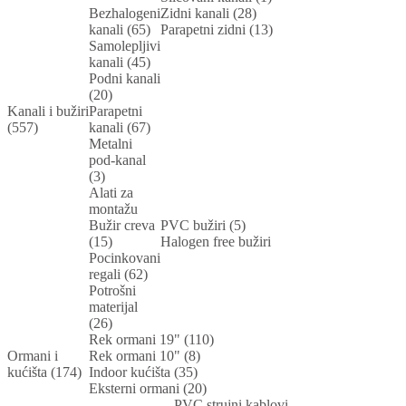
Bezhalogeni
Zidni kanali (28)
kanali (65)
Parapetni zidni (13)
Samolepljivi
kanali (45)
Podni kanali
(20)
Kanali i bužiri
Parapetni
(557)
kanali (67)
Metalni
pod-kanal
(3)
Alati za
montažu
Bužir creva
PVC bužiri (5)
(15)
Halogen free bužiri
Pocinkovani
regali (62)
Potrošni
materijal
(26)
Rek ormani 19" (110)
Ormani i
Rek ormani 10" (8)
kućišta (174)
Indoor kućišta (35)
Eksterni ormani (20)
PVC strujni kablovi