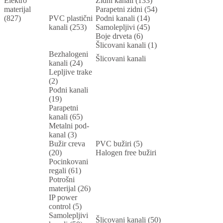
Elektro
Zidni kanali (133)
materijal
Parapetni zidni (54)
(827)
PVC plastični
Podni kanali (14)
kanali (253)
Samolepljivi (45)
Boje drveta (6)
Šlicovani kanali (1)
Bezhalogeni
Šlicovani kanali
kanali (24)
Lepljive trake
(2)
Podni kanali
(19)
Parapetni
kanali (65)
Metalni pod-
kanal (3)
Bužir creva
PVC bužiri (5)
(20)
Halogen free bužiri
Pocinkovani
regali (61)
Potrošni
materijal (26)
IP power
control (5)
Samolepljivi
Šlicovani kanali (50)