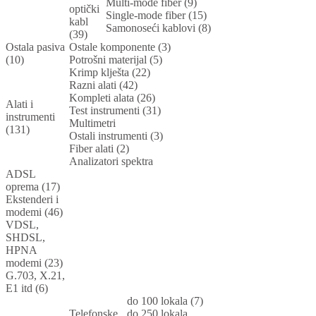
Multi-mode fiber (9)
optički
Single-mode fiber (15)
kabl
Samonoseći kablovi (8)
(39)
Ostala pasiva
Ostale komponente (3)
(10)
Potrošni materijal (5)
Krimp klješta (22)
Razni alati (42)
Kompleti alata (26)
Alati i
Test instrumenti (31)
instrumenti
Multimetri
(131)
Ostali instrumenti (3)
Fiber alati (2)
Analizatori spektra
ADSL
oprema (17)
Ekstenderi i
modemi (46)
VDSL,
SHDSL,
HPNA
modemi (23)
G.703, X.21,
E1 itd (6)
do 100 lokala (7)
Telefonske
do 250 lokala