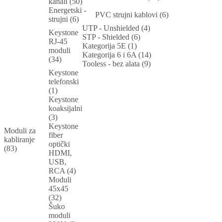
kanali (50)
Energetski -
PVC strujni kablovi (6)
strujni (6)
UTP - Unshielded (4)
Keystone
STP - Shielded (6)
RJ-45
Kategorija 5E (1)
moduli
Kategorija 6 i 6A (14)
(34)
Tooless - bez alata (9)
Keystone
telefonski
(1)
Keystone
koaksijalni
(3)
Keystone
Moduli za
fiber
kabliranje
optički
(83)
HDMI,
USB,
RCA (4)
Moduli
45x45
(32)
Šuko
moduli