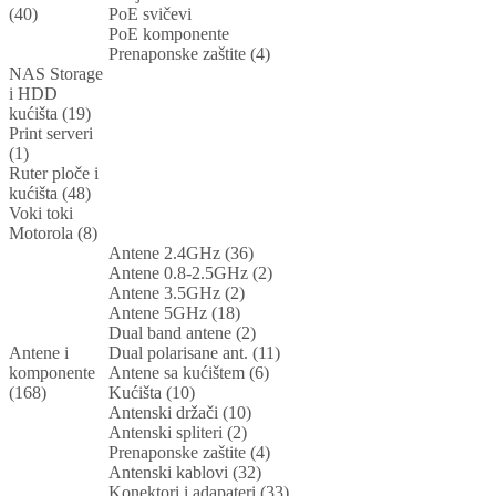
(40)
PoE svičevi
PoE komponente
Prenaponske zaštite (4)
NAS Storage
i HDD
kućišta (19)
Print serveri
(1)
Ruter ploče i
kućišta (48)
Voki toki
Motorola (8)
Antene 2.4GHz (36)
Antene 0.8-2.5GHz (2)
Antene 3.5GHz (2)
Antene 5GHz (18)
Dual band antene (2)
Antene i
Dual polarisane ant. (11)
komponente
Antene sa kućištem (6)
(168)
Kućišta (10)
Antenski držači (10)
Antenski spliteri (2)
Prenaponske zaštite (4)
Antenski kablovi (32)
Konektori i adapateri (33)