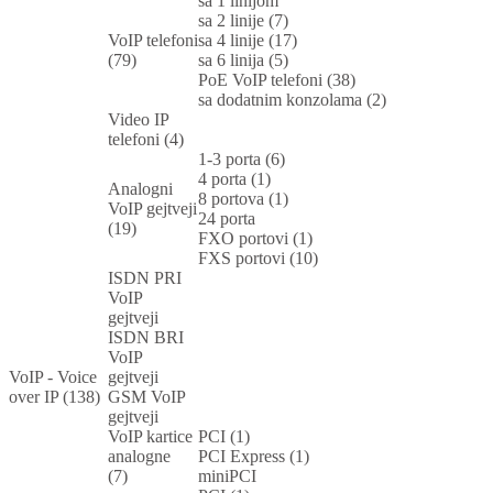
sa 1 linijom
sa 2 linije (7)
VoIP telefoni
sa 4 linije (17)
(79)
sa 6 linija (5)
PoE VoIP telefoni (38)
sa dodatnim konzolama (2)
Video IP
telefoni (4)
1-3 porta (6)
4 porta (1)
Analogni
8 portova (1)
VoIP gejtveji
24 porta
(19)
FXO portovi (1)
FXS portovi (10)
ISDN PRI
VoIP
gejtveji
ISDN BRI
VoIP
VoIP - Voice
gejtveji
over IP (138)
GSM VoIP
gejtveji
VoIP kartice
PCI (1)
analogne
PCI Express (1)
(7)
miniPCI