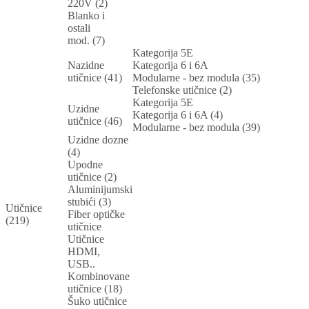
220V (2)
Blanko i
ostali
mod. (7)
Kategorija 5E
Nazidne
Kategorija 6 i 6A
utičnice (41)
Modularne - bez modula (35)
Telefonske utičnice (2)
Kategorija 5E
Uzidne
Kategorija 6 i 6A (4)
utičnice (46)
Modularne - bez modula (39)
Uzidne dozne
(4)
Upodne
utičnice (2)
Aluminijumski
stubići (3)
Utičnice
Fiber optičke
(219)
utičnice
Utičnice
HDMI,
USB..
Kombinovane
utičnice (18)
Šuko utičnice