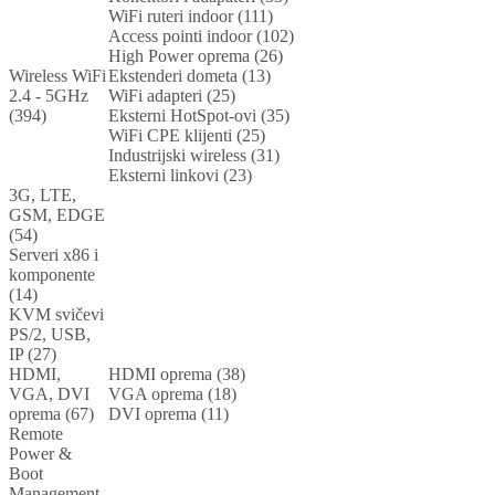
WiFi ruteri indoor (111)
Access pointi indoor (102)
High Power oprema (26)
Wireless WiFi
Ekstenderi dometa (13)
2.4 - 5GHz
WiFi adapteri (25)
(394)
Eksterni HotSpot-ovi (35)
WiFi CPE klijenti (25)
Industrijski wireless (31)
Eksterni linkovi (23)
3G, LTE,
GSM, EDGE
(54)
Serveri x86 i
komponente
(14)
KVM svičevi
PS/2, USB,
IP (27)
HDMI,
HDMI oprema (38)
VGA, DVI
VGA oprema (18)
oprema (67)
DVI oprema (11)
Remote
Power &
Boot
Management