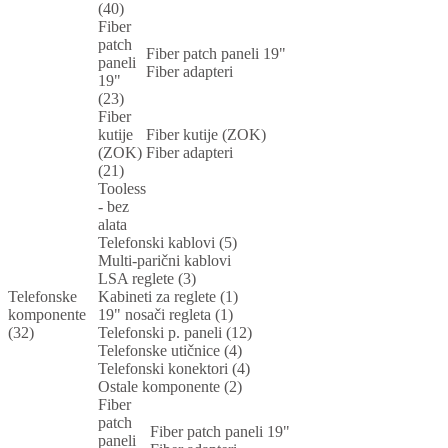
(40)
Fiber
patch
Fiber patch paneli 19"
paneli
Fiber adapteri
19"
(23)
Fiber
kutije
Fiber kutije (ZOK)
(ZOK)
Fiber adapteri
(21)
Tooless
- bez
alata
Telefonski kablovi (5)
Multi-parični kablovi
LSA reglete (3)
Telefonske
Kabineti za reglete (1)
komponente
19" nosači regleta (1)
(32)
Telefonski p. paneli (12)
Telefonske utičnice (4)
Telefonski konektori (4)
Ostale komponente (2)
Fiber
patch
Fiber patch paneli 19"
paneli