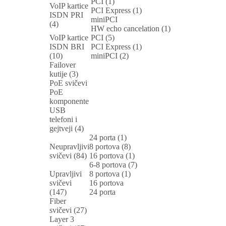
PCI (1)
VoIP kartice
PCI Express (1)
ISDN PRI
miniPCI
(4)
HW echo cancelation (1)
VoIP kartice
PCI (5)
ISDN BRI
PCI Express (1)
(10)
miniPCI (2)
Failover
kutije (3)
PoE svičevi
PoE
komponente
USB
telefoni i
gejtveji (4)
24 porta (1)
Neupravljivi
8 portova (8)
svičevi (84)
16 portova (1)
6-8 portova (7)
Upravljivi
8 portova (1)
svičevi
16 portova
(147)
24 porta
Fiber
svičevi (27)
Layer 3