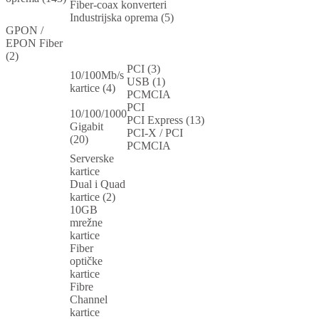
Fiber-coax konverteri
Industrijska oprema (5)
GPON /
EPON Fiber
(2)
PCI (3)
10/100Mb/s
USB (1)
kartice (4)
PCMCIA
PCI
10/100/1000
PCI Express (13)
Gigabit
PCI-X / PCI
(20)
PCMCIA
Serverske
kartice
Dual i Quad
kartice (2)
10GB
mrežne
kartice
Fiber
optičke
kartice
Fibre
Channel
kartice