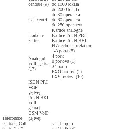
centrale (9)
do 1000 lokala
do 2000 lokala
do 30 operatera
Call centri
do 60 operatera
do 250 operatera
Kartice analogne
Dodatne
Kartice ISDN PRI
kartice
Kartice ISDN BRI
HW echo cancelation
1-3 porta (5)
4 porta
Analogni
8 portova (1)
VoIP gejtveji
24 porta
(17)
FXO portovi (1)
FXS portovi (10)
ISDN PRI
VoIP
gejtveji
ISDN BRI
VoIP
gejtveji
GSM VoIP
Telefonske
gejtveji
centrale, Call
sa 1 linijom
centri (127)
sa 2 linije (4)