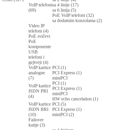
VoIP telefoni
sa 4 linije (17)
(69)
sa 6 linija (5)
PoE VoIP telefoni (32)
sa dodatnim konzolama (2)
Video IP
telefoni (4)
PoE svičevi
PoE
komponente
USB
telefoni i
gejtveji (4)
VoIP kartice
PCI (1)
analogne
PCI Express (1)
(7)
miniPCI
PCI (1)
VoIP kartice
PCI Express (1)
ISDN PRI
miniPCI
(4)
HW echo cancelation (1)
VoIP kartice
PCI (5)
ISDN BRI
PCI Express (1)
(10)
miniPCI (2)
Failover
kutije (3)