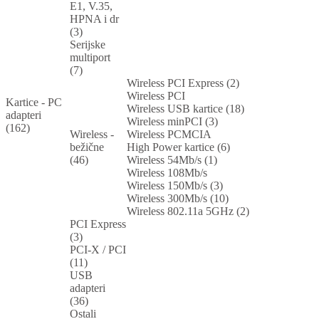
E1, V.35,
HPNA i dr
(3)
Serijske
multiport
(7)
Wireless PCI Express (2)
Wireless PCI
Kartice - PC
Wireless USB kartice (18)
adapteri
Wireless minPCI (3)
(162)
Wireless -
Wireless PCMCIA
bežične
High Power kartice (6)
(46)
Wireless 54Mb/s (1)
Wireless 108Mb/s
Wireless 150Mb/s (3)
Wireless 300Mb/s (10)
Wireless 802.11a 5GHz (2)
PCI Express
(3)
PCI-X / PCI
(11)
USB
adapteri
(36)
Ostali