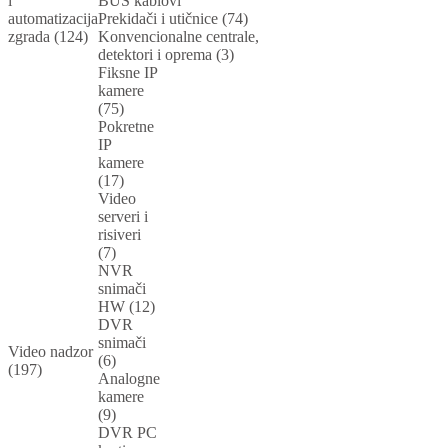
i
BUS kablovi
automatizacija
Prekidači i utičnice (74)
zgrada (124)
Konvencionalne centrale,
detektori i oprema (3)
Fiksne IP
kamere
(75)
Pokretne
IP
kamere
(17)
Video
serveri i
risiveri
(7)
NVR
snimači
HW (12)
DVR
snimači
Video nadzor
(6)
(197)
Analogne
kamere
(9)
DVR PC