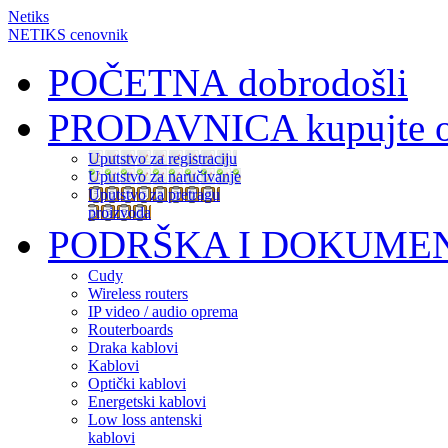
Netiks
NETIKS cenovnik
POČETNA
dobrodošli
PRODAVNICA
kupujte 
Uputstvo za registraciju
Uputstvo za naručivanje
Uputstvo za pretragu
proizvoda
PODRŠKA I DOKUME
Cudy
Wireless routers
IP video / audio oprema
Routerboards
Draka kablovi
Kablovi
Optički kablovi
Energetski kablovi
Low loss antenski
kablovi