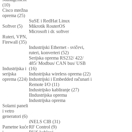
(10)
Cisco mrežna
oprema (25)
SuSE i RedHat Linux
Softver (5)
Mikrotik RouterOS
Microsoft i dr. softver
Ruteri, VPN,
Firewall (35)
Industrijski Ethernet - svičevi,
ruteri, konverteri (52)
Serijska oprema RS232/ 422/
485/ Modbus/ CAN bus/ USB
Industrijska i
(16)
serijska
Industrijska wireless oprema (22)
oprema (224)
Industrijski i Embedded računari i
Remote I/O (11)
Industrijsko kabliranje (27)
IIndustrijska oprema
Industrijska oprema
Solarni paneli
i vetro
generatori (6)
iNELS CIB (31)
Pametne kuće
RF Control (9)