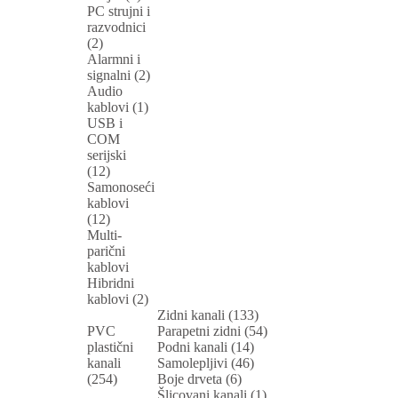
PC strujni i
razvodnici
(2)
Alarmni i
signalni (2)
Audio
kablovi (1)
USB i
COM
serijski
(12)
Samonoseći
kablovi
(12)
Multi-
parični
kablovi
Hibridni
kablovi (2)
Zidni kanali (133)
PVC
Parapetni zidni (54)
plastični
Podni kanali (14)
kanali
Samolepljivi (46)
(254)
Boje drveta (6)
Šlicovani kanali (1)