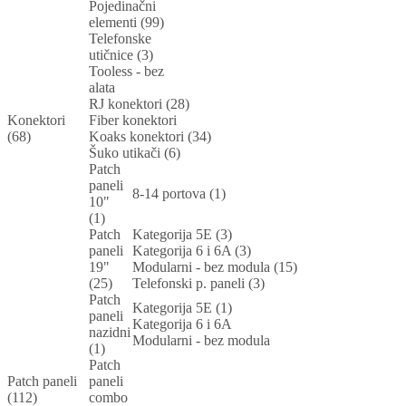
Pojedinačni
elementi (99)
Telefonske
utičnice (3)
Tooless - bez
alata
RJ konektori (28)
Konektori
Fiber konektori
(68)
Koaks konektori (34)
Šuko utikači (6)
Patch
paneli
8-14 portova (1)
10"
(1)
Patch
Kategorija 5E (3)
paneli
Kategorija 6 i 6A (3)
19"
Modularni - bez modula (15)
(25)
Telefonski p. paneli (3)
Patch
Kategorija 5E (1)
paneli
Kategorija 6 i 6A
nazidni
Modularni - bez modula
(1)
Patch
Patch paneli
paneli
(112)
combo