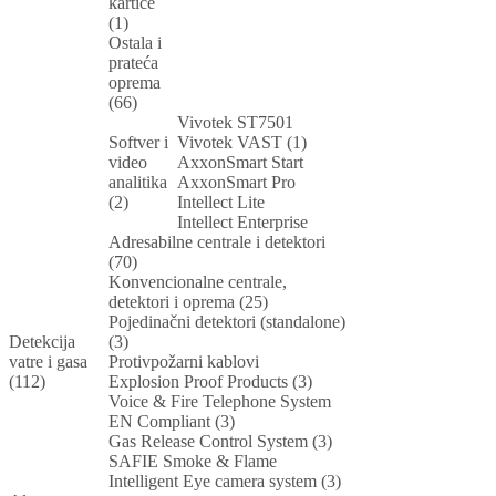
kartice
(1)
Ostala i
prateća
oprema
(66)
Vivotek ST7501
Softver i
Vivotek VAST (1)
video
AxxonSmart Start
analitika
AxxonSmart Pro
(2)
Intellect Lite
Intellect Enterprise
Adresabilne centrale i detektori
(70)
Konvencionalne centrale,
detektori i oprema (25)
Pojedinačni detektori (standalone)
Detekcija
(3)
vatre i gasa
Protivpožarni kablovi
(112)
Explosion Proof Products (3)
Voice & Fire Telephone System
EN Compliant (3)
Gas Release Control System (3)
SAFIE Smoke & Flame
Intelligent Eye camera system (3)