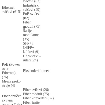
svičevi (67)
Industrijski
Ethernet
svičevi (59)
svičevi (615)
PoE svičevi
(82)
Fiber
moduli (75)
Šasije -
modularne
(35)
SFP+ i
QSFP+
kablovi (9)
L3 svicevi -
ruteri (24)
PoE (Power-
over-
Ekstenderi dometa
Ethernet)
(76)
Mreža preko
struje (4)
Fiber svičevi (26)
Fiber moduli (75)
Fiber optička
Fiber konverteri (37)
aktivna
Fiber šasije
oprema (143)