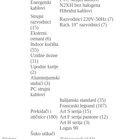
Energetski
N2XH bez halogena
kablovi
Hibridni kablovi
Strujni
Razvodnici 220V-50Hz (7)
razvodnici
Rack 19" razvodnici (7)
(15)
Eksterni
ormani (6)
Indoor kućišta
(55)
Uzidne dozne
(11)
Upodne kutije
(2)
Aluminijumski
stubići (3)
PC strujni
kablovi
Italijanski standard (35)
Francuski legrand (107)
Prekidači i
Art S serija (15)
utičnice (180)
Art F serija pantone (12)
Art H serija (3)
Logus 90
Šuko utikači