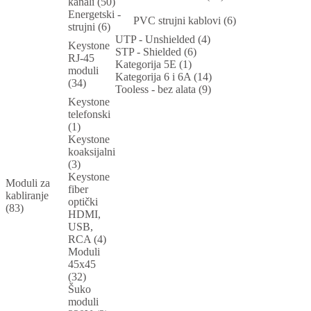
kanali (50)
Energetski -
PVC strujni kablovi (6)
strujni (6)
UTP - Unshielded (4)
Keystone
STP - Shielded (6)
RJ-45
Kategorija 5E (1)
moduli
Kategorija 6 i 6A (14)
(34)
Tooless - bez alata (9)
Keystone
telefonski
(1)
Keystone
koaksijalni
(3)
Keystone
Moduli za
fiber
kabliranje
optički
(83)
HDMI,
USB,
RCA (4)
Moduli
45x45
(32)
Šuko
moduli