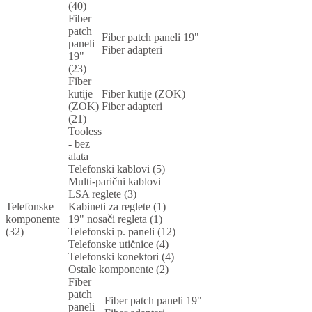
(40)
Fiber
patch
Fiber patch paneli 19"
paneli
Fiber adapteri
19"
(23)
Fiber
kutije
Fiber kutije (ZOK)
(ZOK)
Fiber adapteri
(21)
Tooless
- bez
alata
Telefonski kablovi (5)
Multi-parični kablovi
LSA reglete (3)
Telefonske
Kabineti za reglete (1)
komponente
19" nosači regleta (1)
(32)
Telefonski p. paneli (12)
Telefonske utičnice (4)
Telefonski konektori (4)
Ostale komponente (2)
Fiber
patch
Fiber patch paneli 19"
paneli