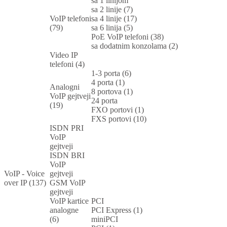
sa 1 linijom
sa 2 linije (7)
VoIP telefoni
sa 4 linije (17)
(79)
sa 6 linija (5)
PoE VoIP telefoni (38)
sa dodatnim konzolama (2)
Video IP
telefoni (4)
1-3 porta (6)
4 porta (1)
Analogni
8 portova (1)
VoIP gejtveji
24 porta
(19)
FXO portovi (1)
FXS portovi (10)
ISDN PRI
VoIP
gejtveji
ISDN BRI
VoIP
VoIP - Voice
gejtveji
over IP (137)
GSM VoIP
gejtveji
VoIP kartice
PCI
analogne
PCI Express (1)
(6)
miniPCI