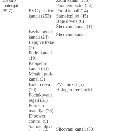
Elektro
Zidni kanali (133)
materijal
Parapetni zidni (54)
(827)
PVC plastični
Podni kanali (14)
kanali (253)
Samolepljivi (45)
Boje drveta (6)
Šlicovani kanali (1)
Bezhalogeni
Šlicovani kanali
kanali (24)
Lepljive trake
(2)
Podni kanali
(19)
Parapetni
kanali (65)
Metalni pod-
kanal (3)
Bužir creva
PVC bužiri (5)
(20)
Halogen free bužiri
Pocinkovani
regali (61)
Potrošni
materijal (26)
IP power
control (5)
Samolepljivi
Šlicovani kanali (50)