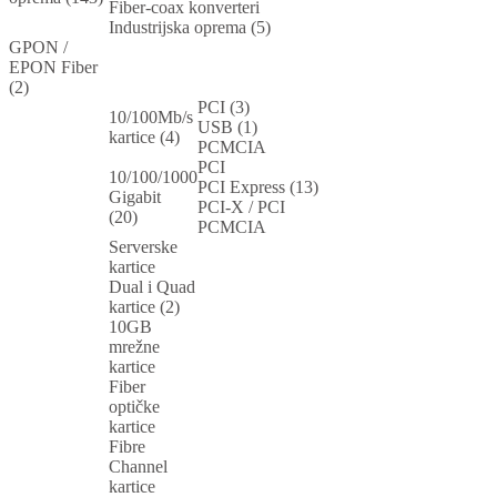
Fiber-coax konverteri
Industrijska oprema (5)
GPON /
EPON Fiber
(2)
PCI (3)
10/100Mb/s
USB (1)
kartice (4)
PCMCIA
PCI
10/100/1000
PCI Express (13)
Gigabit
PCI-X / PCI
(20)
PCMCIA
Serverske
kartice
Dual i Quad
kartice (2)
10GB
mrežne
kartice
Fiber
optičke
kartice
Fibre
Channel
kartice