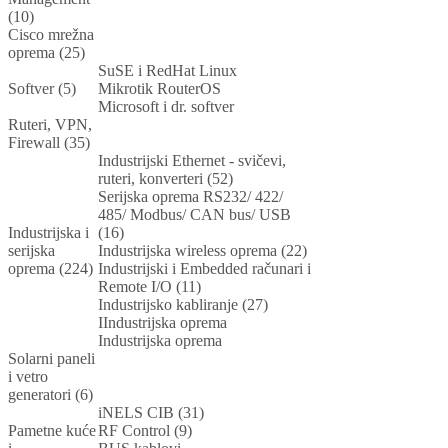
(10)
Cisco mrežna
oprema (25)
SuSE i RedHat Linux
Softver (5)
Mikrotik RouterOS
Microsoft i dr. softver
Ruteri, VPN,
Firewall (35)
Industrijski Ethernet - svičevi,
ruteri, konverteri (52)
Serijska oprema RS232/ 422/
485/ Modbus/ CAN bus/ USB
Industrijska i
(16)
serijska
Industrijska wireless oprema (22)
oprema (224)
Industrijski i Embedded računari i
Remote I/O (11)
Industrijsko kabliranje (27)
IIndustrijska oprema
Industrijska oprema
Solarni paneli
i vetro
generatori (6)
iNELS CIB (31)
Pametne kuće
RF Control (9)