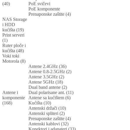
(40)
PoE svičevi
PoE komponente
Prenaponske zaštite (4)
NAS Storage
i HDD
kućišta (19)
Print serveri
(1)
Ruter ploče i
kućišta (48)
Voki toki
Motorola (8)
Antene 2.4GHz (36)
Antene 0.8-2.5GHz (2)
Antene 3.5GHz (2)
Antene 5GHz (18)
Dual band antene (2)
Antene i
Dual polarisane ant. (11)
komponente
Antene sa kućištem (6)
(168)
Kućišta (10)
Antenski držači (10)
Antenski spliteri (2)
Prenaponske zaštite (4)
Antenski kablovi (32)
Konektori i adapateri (33)