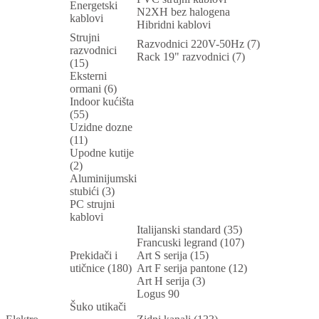
Energetski
N2XH bez halogena
kablovi
Hibridni kablovi
Strujni
Razvodnici 220V-50Hz (7)
razvodnici
Rack 19" razvodnici (7)
(15)
Eksterni
ormani (6)
Indoor kućišta
(55)
Uzidne dozne
(11)
Upodne kutije
(2)
Aluminijumski
stubići (3)
PC strujni
kablovi
Italijanski standard (35)
Francuski legrand (107)
Prekidači i
Art S serija (15)
utičnice (180)
Art F serija pantone (12)
Art H serija (3)
Logus 90
Šuko utikači