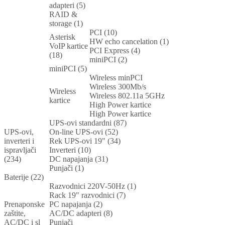
adapteri (5)
RAID &
storage (1)
PCI (10)
Asterisk
HW echo cancelation (1)
VoIP kartice
PCI Express (4)
(18)
miniPCI (2)
miniPCI (5)
Wireless minPCI
Wireless 300Mb/s
Wireless
Wireless 802.11a 5GHz
kartice
High Power kartice
High Power kartice
UPS-ovi standardni (87)
UPS-ovi,
On-line UPS-ovi (52)
inverteri i
Rek UPS-ovi 19" (34)
ispravljači
Inverteri (10)
(234)
DC napajanja (31)
Punjači (1)
Baterije (22)
Razvodnici 220V-50Hz (1)
Rack 19" razvodnici (7)
Prenaponske
PC napajanja (2)
zaštite,
AC/DC adapteri (8)
AC/DC i sl
Punjači