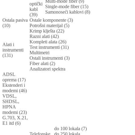
Multi-mode fiber (9)
optički
Single-mode fiber (15)
kabl
Samonoseći kablovi (8)
(39)
Ostala pasiva
Ostale komponente (3)
(10)
Potrošni materijal (5)
Krimp klješta (22)
Razni alati (42)
Kompleti alata (26)
Alati i
Test instrumenti (31)
instrumenti
Multimetri
(131)
Ostali instrumenti (3)
Fiber alati (2)
Analizatori spektra
ADSL
oprema (17)
Ekstenderi i
modemi (46)
VDSL,
SHDSL,
HPNA
modemi (23)
G.703, X.21,
E1 itd (6)
do 100 lokala (7)
Telefonske
do 250 lokala