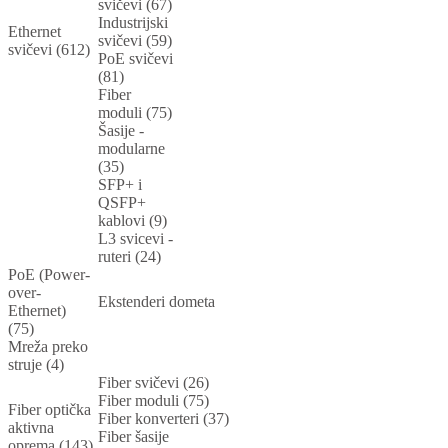
svičevi (67)
Industrijski
Ethernet
svičevi (59)
svičevi (612)
PoE svičevi
(81)
Fiber
moduli (75)
Šasije -
modularne
(35)
SFP+ i
QSFP+
kablovi (9)
L3 svicevi -
ruteri (24)
PoE (Power-
over-
Ekstenderi dometa
Ethernet)
(75)
Mreža preko
struje (4)
Fiber svičevi (26)
Fiber moduli (75)
Fiber optička
Fiber konverteri (37)
aktivna
Fiber šasije
oprema (143)