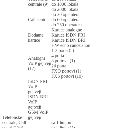
centrale (9)
do 1000 lokala
do 2000 lokala
do 30 operatera
Call centri
do 60 operatera
do 250 operatera
Kartice analogne
Dodatne
Kartice ISDN PRI
kartice
Kartice ISDN BRI
HW echo cancelation
1-3 porta (5)
4 porta
Analogni
8 portova (1)
VoIP gejtveji
24 porta
(17)
FXO portovi (1)
FXS portovi (10)
ISDN PRI
VoIP
gejtveji
ISDN BRI
VoIP
gejtveji
GSM VoIP
Telefonske
gejtveji
centrale, Call
sa 1 linijom
centri (126)
sa 2 linije (4)