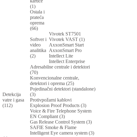
kartice
(1)
Ostala i
prateća
oprema
(66)
Vivotek ST7501
Softver i
Vivotek VAST (1)
video
AxxonSmart Start
analitika
AxxonSmart Pro
(2)
Intellect Lite
Intellect Enterprise
Adresabilne centrale i detektori
(70)
Konvencionalne centrale,
detektori i oprema (25)
Pojedinačni detektori (standalone)
Detekcija
(3)
vatre i gasa
Protivpožarni kablovi
(112)
Explosion Proof Products (3)
Voice & Fire Telephone System
EN Compliant (3)
Gas Release Control System (3)
SAFIE Smoke & Flame
Intelligent Eye camera system (3)