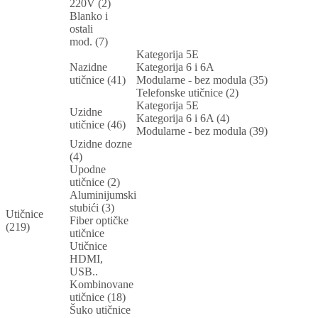
220V (2)
Blanko i
ostali
mod. (7)
Kategorija 5E
Nazidne
Kategorija 6 i 6A
utičnice (41)
Modularne - bez modula (35)
Telefonske utičnice (2)
Kategorija 5E
Uzidne
Kategorija 6 i 6A (4)
utičnice (46)
Modularne - bez modula (39)
Uzidne dozne
(4)
Upodne
utičnice (2)
Aluminijumski
stubići (3)
Utičnice
Fiber optičke
(219)
utičnice
Utičnice
HDMI,
USB..
Kombinovane
utičnice (18)
Šuko utičnice