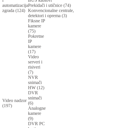
i
BUS kablovi
automatizacija
Prekidači i utičnice (74)
zgrada (124)
Konvencionalne centrale,
detektori i oprema (3)
Fiksne IP
kamere
(75)
Pokretne
IP
kamere
(17)
Video
serveri i
risiveri
(7)
NVR
snimači
HW (12)
DVR
snimači
Video nadzor
(6)
(197)
Analogne
kamere
(9)
DVR PC