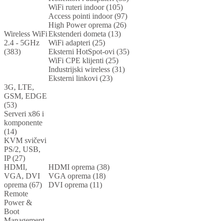
WiFi ruteri indoor (105)
Access pointi indoor (97)
High Power oprema (26)
Wireless WiFi
Ekstenderi dometa (13)
2.4 - 5GHz
WiFi adapteri (25)
(383)
Eksterni HotSpot-ovi (35)
WiFi CPE klijenti (25)
Industrijski wireless (31)
Eksterni linkovi (23)
3G, LTE,
GSM, EDGE
(53)
Serveri x86 i
komponente
(14)
KVM svičevi
PS/2, USB,
IP (27)
HDMI,
HDMI oprema (38)
VGA, DVI
VGA oprema (18)
oprema (67)
DVI oprema (11)
Remote
Power &
Boot
Management