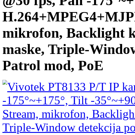
@30 fps, Pan -175°~+1
H.264+MPEG4+MJPE
mikrofon, Backlight 
maske, Triple-Window
Patrol mod, PoE