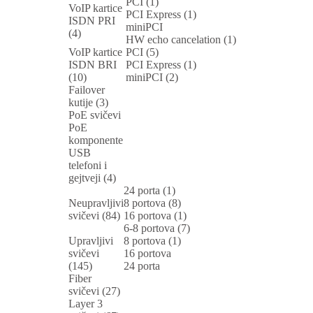
PCI (1)
VoIP kartice
PCI Express (1)
ISDN PRI
miniPCI
(4)
HW echo cancelation (1)
VoIP kartice
PCI (5)
ISDN BRI
PCI Express (1)
(10)
miniPCI (2)
Failover
kutije (3)
PoE svičevi
PoE
komponente
USB
telefoni i
gejtveji (4)
24 porta (1)
Neupravljivi
8 portova (8)
svičevi (84)
16 portova (1)
6-8 portova (7)
Upravljivi
8 portova (1)
svičevi
16 portova
(145)
24 porta
Fiber
svičevi (27)
Layer 3