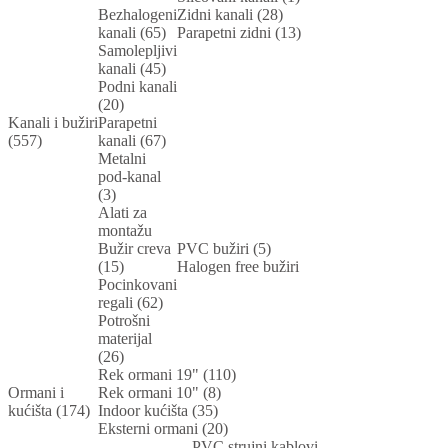
Bezhalogeni
Zidni kanali (28)
kanali (65)
Parapetni zidni (13)
Samolepljivi
kanali (45)
Podni kanali
(20)
Kanali i bužiri
Parapetni
(557)
kanali (67)
Metalni
pod-kanal
(3)
Alati za
montažu
Bužir creva
PVC bužiri (5)
(15)
Halogen free bužiri
Pocinkovani
regali (62)
Potrošni
materijal
(26)
Rek ormani 19" (110)
Ormani i
Rek ormani 10" (8)
kućišta (174)
Indoor kućišta (35)
Eksterni ormani (20)
PVC strujni kablovi