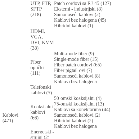
UTP, FTP,
Patch cordovi sa RJ-45 (127)
SFTP
Eksterni - industrijski (8)
(218)
Samonoseći kablovi (2)
Kablovi bez halogena (45)
Hibridni kablovi (1)
HDMI,
VGA,
DVI, KVM
(38)
Multi-mode fiber (9)
Single-mode fiber (15)
Fiber
Fiber patch cordovi (65)
optički
Fiber pigtail-ovi (7)
(111)
Samonoseći kablovi (8)
Kablovi bez halogena
Telefonski
kablovi (5)
50-omski koaksijalni (4)
75-omski koaksijalni (13)
Koaksijalni
Kablovi sa konektorima (44)
kablovi
Kablovi
Samonoseći kablovi (2)
(66)
(471)
Hibridni kablovi (2)
Kablovi bez halogena
Energetski -
strujni (2)