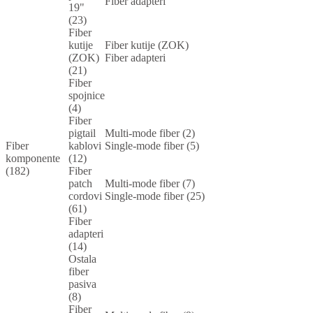
Fiber adapteri
19"
(23)
Fiber
kutije
Fiber kutije (ZOK)
(ZOK)
Fiber adapteri
(21)
Fiber
spojnice
(4)
Fiber
pigtail
Multi-mode fiber (2)
Fiber
kablovi
Single-mode fiber (5)
komponente
(12)
(182)
Fiber
patch
Multi-mode fiber (7)
cordovi
Single-mode fiber (25)
(61)
Fiber
adapteri
(14)
Ostala
fiber
pasiva
(8)
Fiber