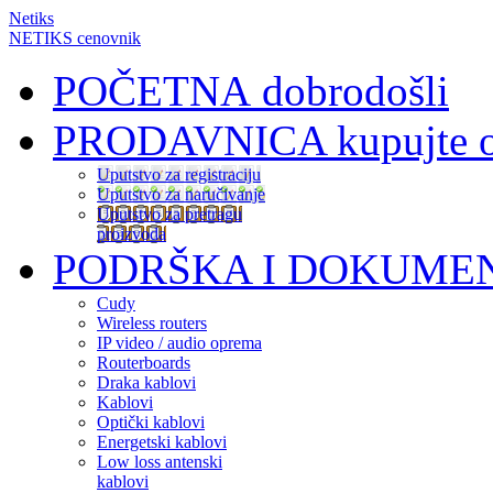
Netiks
NETIKS cenovnik
POČETNA
dobrodošli
PRODAVNICA
kupujte 
Uputstvo za registraciju
Uputstvo za naručivanje
Uputstvo za pretragu
proizvoda
PODRŠKA I DOKUME
Cudy
Wireless routers
IP video / audio oprema
Routerboards
Draka kablovi
Kablovi
Optički kablovi
Energetski kablovi
Low loss antenski
kablovi