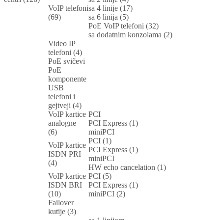
VoIP telefoni
sa 4 linije (17)
(69)
sa 6 linija (5)
PoE VoIP telefoni (32)
sa dodatnim konzolama (2)
Video IP
telefoni (4)
PoE svičevi
PoE
komponente
USB
telefoni i
gejtveji (4)
VoIP kartice
PCI
analogne
PCI Express (1)
(6)
miniPCI
PCI (1)
VoIP kartice
PCI Express (1)
ISDN PRI
miniPCI
(4)
HW echo cancelation (1)
VoIP kartice
PCI (5)
ISDN BRI
PCI Express (1)
(10)
miniPCI (2)
Failover
kutije (3)