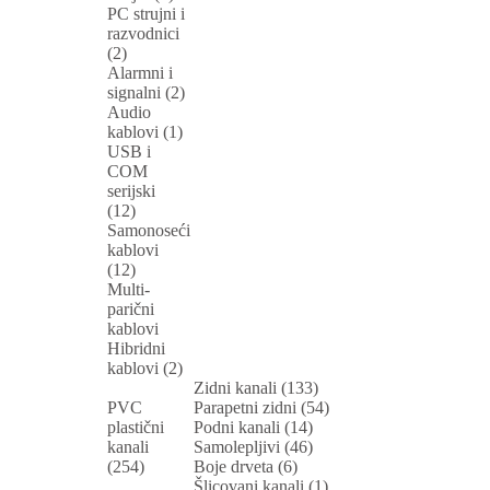
PC strujni i
razvodnici
(2)
Alarmni i
signalni (2)
Audio
kablovi (1)
USB i
COM
serijski
(12)
Samonoseći
kablovi
(12)
Multi-
parični
kablovi
Hibridni
kablovi (2)
Zidni kanali (133)
PVC
Parapetni zidni (54)
plastični
Podni kanali (14)
kanali
Samolepljivi (46)
(254)
Boje drveta (6)
Šlicovani kanali (1)