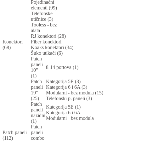
Pojedinačni
elementi (99)
Telefonske
utičnice (3)
Tooless - bez
alata
RJ konektori (28)
Konektori
Fiber konektori
(68)
Koaks konektori (34)
Šuko utikači (6)
Patch
paneli
8-14 portova (1)
10"
(1)
Patch
Kategorija 5E (3)
paneli
Kategorija 6 i 6A (3)
19"
Modularni - bez modula (15)
(25)
Telefonski p. paneli (3)
Patch
Kategorija 5E (1)
paneli
Kategorija 6 i 6A
nazidni
Modularni - bez modula
(1)
Patch
Patch paneli
paneli
(112)
combo