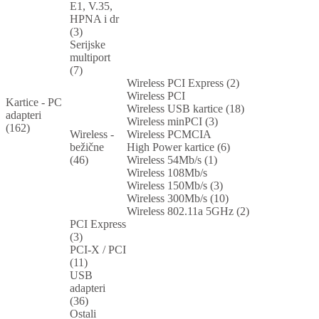
E1, V.35,
HPNA i dr
(3)
Serijske
multiport
(7)
Wireless PCI Express (2)
Wireless PCI
Kartice - PC
Wireless USB kartice (18)
adapteri
Wireless minPCI (3)
(162)
Wireless -
Wireless PCMCIA
bežične
High Power kartice (6)
(46)
Wireless 54Mb/s (1)
Wireless 108Mb/s
Wireless 150Mb/s (3)
Wireless 300Mb/s (10)
Wireless 802.11a 5GHz (2)
PCI Express
(3)
PCI-X / PCI
(11)
USB
adapteri
(36)
Ostali