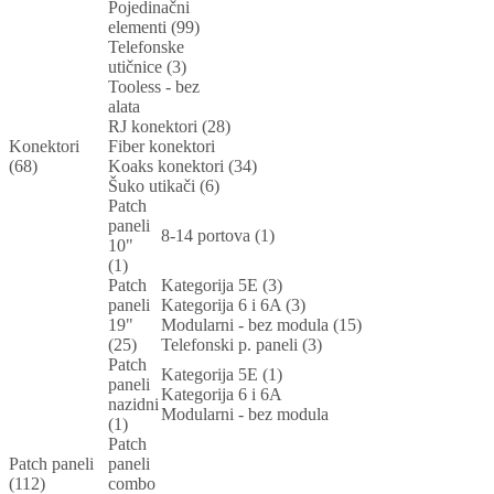
Pojedinačni
elementi (99)
Telefonske
utičnice (3)
Tooless - bez
alata
RJ konektori (28)
Konektori
Fiber konektori
(68)
Koaks konektori (34)
Šuko utikači (6)
Patch
paneli
8-14 portova (1)
10"
(1)
Patch
Kategorija 5E (3)
paneli
Kategorija 6 i 6A (3)
19"
Modularni - bez modula (15)
(25)
Telefonski p. paneli (3)
Patch
Kategorija 5E (1)
paneli
Kategorija 6 i 6A
nazidni
Modularni - bez modula
(1)
Patch
Patch paneli
paneli
(112)
combo