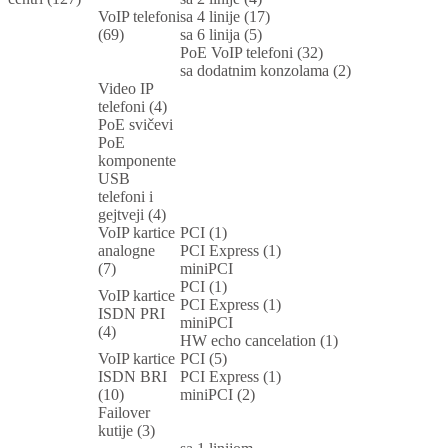
VoIP telefoni
sa 4 linije (17)
(69)
sa 6 linija (5)
PoE VoIP telefoni (32)
sa dodatnim konzolama (2)
Video IP
telefoni (4)
PoE svičevi
PoE
komponente
USB
telefoni i
gejtveji (4)
VoIP kartice
PCI (1)
analogne
PCI Express (1)
(7)
miniPCI
PCI (1)
VoIP kartice
PCI Express (1)
ISDN PRI
miniPCI
(4)
HW echo cancelation (1)
VoIP kartice
PCI (5)
ISDN BRI
PCI Express (1)
(10)
miniPCI (2)
Failover
kutije (3)