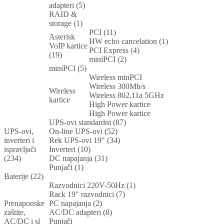
adapteri (5)
RAID &
storage (1)
PCI (11)
Asterisk
HW echo cancelation (1)
VoIP kartice
PCI Express (4)
(19)
miniPCI (2)
miniPCI (5)
Wireless minPCI
Wireless 300Mb/s
Wireless
Wireless 802.11a 5GHz
kartice
High Power kartice
High Power kartice
UPS-ovi standardni (87)
UPS-ovi,
On-line UPS-ovi (52)
inverteri i
Rek UPS-ovi 19" (34)
ispravljači
Inverteri (10)
(234)
DC napajanja (31)
Punjači (1)
Baterije (22)
Razvodnici 220V-50Hz (1)
Rack 19" razvodnici (7)
Prenaponske
PC napajanja (2)
zaštite,
AC/DC adapteri (8)
AC/DC i sl
Punjači