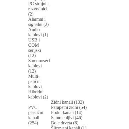
PC strujni i
razvodnici
(2)
Alarmni i
signalni (2)
Audio
kablovi (1)
USB i
COM
serijski
(12)
Samonoseći
kablovi
(12)
Multi-
parični
kablovi
Hibridni
kablovi (2)
Zidni kanali (133)
PVC
Parapetni zidni (54)
plastični
Podni kanali (14)
kanali
Samolepljivi (46)
(254)
Boje drveta (6)
Šlicovani kanali (1)