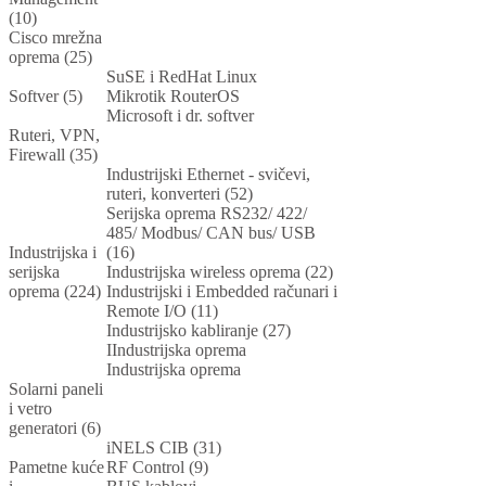
(10)
Cisco mrežna
oprema (25)
SuSE i RedHat Linux
Softver (5)
Mikrotik RouterOS
Microsoft i dr. softver
Ruteri, VPN,
Firewall (35)
Industrijski Ethernet - svičevi,
ruteri, konverteri (52)
Serijska oprema RS232/ 422/
485/ Modbus/ CAN bus/ USB
Industrijska i
(16)
serijska
Industrijska wireless oprema (22)
oprema (224)
Industrijski i Embedded računari i
Remote I/O (11)
Industrijsko kabliranje (27)
IIndustrijska oprema
Industrijska oprema
Solarni paneli
i vetro
generatori (6)
iNELS CIB (31)
Pametne kuće
RF Control (9)