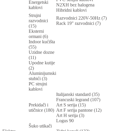
Energetski
N2XH bez halogena
kablovi
Hibridni kablovi
Strujni
Razvodnici 220V-50Hz (7)
razvodnici
Rack 19" razvodnici (7)
(15)
Eksterni
ormani (6)
Indoor kućišta
(55)
Uzidne dozne
(11)
Upodne kutije
(2)
Aluminijumski
stubići (3)
PC strujni
kablovi
Italijanski standard (35)
Francuski legrand (107)
Prekidači i
Art S serija (15)
utičnice (180)
Art F serija pantone (12)
Art H serija (3)
Logus 90
Šuko utikači