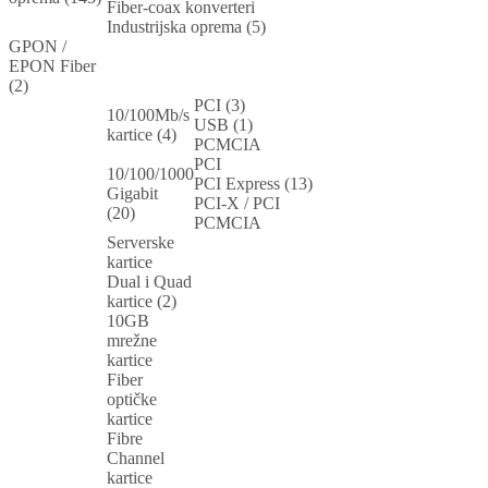
Fiber-coax konverteri
Industrijska oprema (5)
GPON /
EPON Fiber
(2)
PCI (3)
10/100Mb/s
USB (1)
kartice (4)
PCMCIA
PCI
10/100/1000
PCI Express (13)
Gigabit
PCI-X / PCI
(20)
PCMCIA
Serverske
kartice
Dual i Quad
kartice (2)
10GB
mrežne
kartice
Fiber
optičke
kartice
Fibre
Channel
kartice