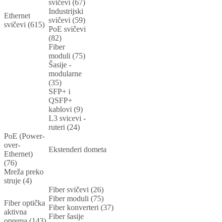
svičevi (67)
Industrijski
Ethernet
svičevi (59)
svičevi (615)
PoE svičevi
(82)
Fiber
moduli (75)
Šasije -
modularne
(35)
SFP+ i
QSFP+
kablovi (9)
L3 svicevi -
ruteri (24)
PoE (Power-
over-
Ekstenderi dometa
Ethernet)
(76)
Mreža preko
struje (4)
Fiber svičevi (26)
Fiber moduli (75)
Fiber optička
Fiber konverteri (37)
aktivna
Fiber šasije
oprema (143)