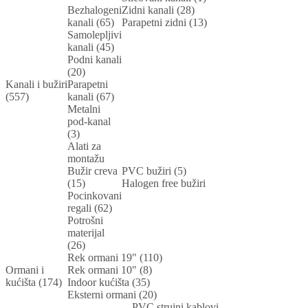
Bezhalogeni
Zidni kanali (28)
kanali (65)
Parapetni zidni (13)
Samolepljivi
kanali (45)
Podni kanali
(20)
Kanali i bužiri
Parapetni
(557)
kanali (67)
Metalni
pod-kanal
(3)
Alati za
montažu
Bužir creva
PVC bužiri (5)
(15)
Halogen free bužiri
Pocinkovani
regali (62)
Potrošni
materijal
(26)
Rek ormani 19" (110)
Ormani i
Rek ormani 10" (8)
kućišta (174)
Indoor kućišta (35)
Eksterni ormani (20)
PVC strujni kablovi