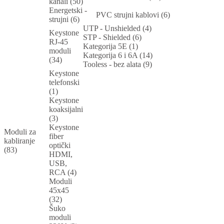
kanali (50)
Energetski -
PVC strujni kablovi (6)
strujni (6)
UTP - Unshielded (4)
Keystone
STP - Shielded (6)
RJ-45
Kategorija 5E (1)
moduli
Kategorija 6 i 6A (14)
(34)
Tooless - bez alata (9)
Keystone
telefonski
(1)
Keystone
koaksijalni
(3)
Keystone
Moduli za
fiber
kabliranje
optički
(83)
HDMI,
USB,
RCA (4)
Moduli
45x45
(32)
Šuko
moduli