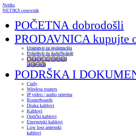
Netiks
NETIKS cenovnik
POČETNA
dobrodošli
PRODAVNICA
kupujte 
Uputstvo za registraciju
Uputstvo za naručivanje
Uputstvo za pretragu
proizvoda
PODRŠKA I DOKUME
Cudy
Wireless routers
IP video / audio oprema
Routerboards
Draka kablovi
Kablovi
Optički kablovi
Energetski kablovi
Low loss antenski
kablovi