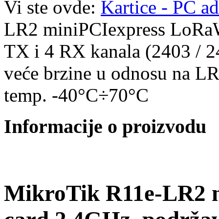
Vi ste ovde:
Kartice - PC ad
LR2 miniPCIexpress LoRa
TX i 4 RX kanala (2403 / 2
veće brzine u odnosu na LR8
temp. -40°C÷70°C
Informacije o proizvodu
MikroTik R11e-LR2