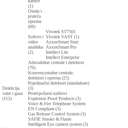
kartice
(1)
Ostala i
prateća
oprema
(66)
Vivotek ST7501
Softver i
Vivotek VAST (1)
video
AxxonSmart Start
analitika
AxxonSmart Pro
(2)
Intellect Lite
Intellect Enterprise
Adresabilne centrale i detektori
(70)
Konvencionalne centrale,
detektori i oprema (25)
Pojedinačni detektori (standalone)
Detekcija
(3)
vatre i gasa
Protivpožarni kablovi
(112)
Explosion Proof Products (3)
Voice & Fire Telephone System
EN Compliant (3)
Gas Release Control System (3)
SAFIE Smoke & Flame
Intelligent Eye camera system (3)