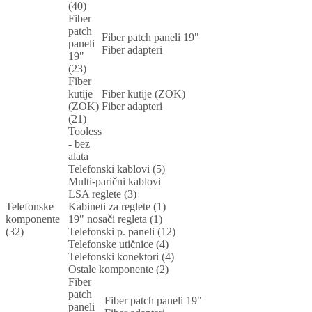
(40)
Fiber
patch
Fiber patch paneli 19"
paneli
Fiber adapteri
19"
(23)
Fiber
kutije
Fiber kutije (ZOK)
(ZOK)
Fiber adapteri
(21)
Tooless
- bez
alata
Telefonski kablovi (5)
Multi-parični kablovi
LSA reglete (3)
Telefonske
Kabineti za reglete (1)
komponente
19" nosači regleta (1)
(32)
Telefonski p. paneli (12)
Telefonske utičnice (4)
Telefonski konektori (4)
Ostale komponente (2)
Fiber
patch
Fiber patch paneli 19"
paneli