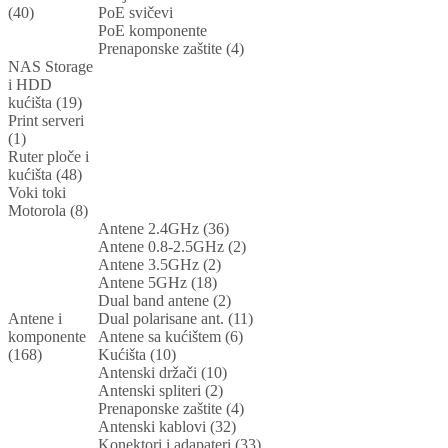
(40)
PoE svičevi
PoE komponente
Prenaponske zaštite (4)
NAS Storage
i HDD
kućišta (19)
Print serveri
(1)
Ruter ploče i
kućišta (48)
Voki toki
Motorola (8)
Antene 2.4GHz (36)
Antene 0.8-2.5GHz (2)
Antene 3.5GHz (2)
Antene 5GHz (18)
Dual band antene (2)
Antene i
Dual polarisane ant. (11)
komponente
Antene sa kućištem (6)
(168)
Kućišta (10)
Antenski držači (10)
Antenski spliteri (2)
Prenaponske zaštite (4)
Antenski kablovi (32)
Konektori i adapateri (33)