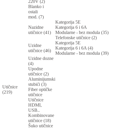
220V (2)
Blanko i
ostali
mod. (7)
Kategorija 5E
Nazidne
Kategorija 6 i 6A
utičnice (41)
Modularne - bez modula (35)
Telefonske utičnice (2)
Kategorija 5E
Uzidne
Kategorija 6 i 6A (4)
utičnice (46)
Modularne - bez modula (39)
Uzidne dozne
(4)
Upodne
utičnice (2)
Aluminijumski
stubići (3)
Utičnice
Fiber optičke
(219)
utičnice
Utičnice
HDMI,
USB..
Kombinovane
utičnice (18)
Šuko utičnice