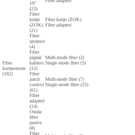
Fiber adapteri
19"
(23)
Fiber
kutije
Fiber kutije (ZOK)
(ZOK)
Fiber adapteri
(21)
Fiber
spojnice
(4)
Fiber
pigtail
Multi-mode fiber (2)
Fiber
kablovi
Single-mode fiber (5)
komponente
(12)
(182)
Fiber
patch
Multi-mode fiber (7)
cordovi
Single-mode fiber (25)
(61)
Fiber
adapteri
(14)
Ostala
fiber
pasiva
(8)
Fiber