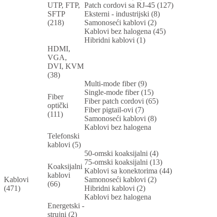
UTP, FTP,
Patch cordovi sa RJ-45 (127)
SFTP
Eksterni - industrijski (8)
(218)
Samonoseći kablovi (2)
Kablovi bez halogena (45)
Hibridni kablovi (1)
HDMI,
VGA,
DVI, KVM
(38)
Multi-mode fiber (9)
Single-mode fiber (15)
Fiber
Fiber patch cordovi (65)
optički
Fiber pigtail-ovi (7)
(111)
Samonoseći kablovi (8)
Kablovi bez halogena
Telefonski
kablovi (5)
50-omski koaksijalni (4)
75-omski koaksijalni (13)
Koaksijalni
Kablovi sa konektorima (44)
kablovi
Kablovi
Samonoseći kablovi (2)
(66)
(471)
Hibridni kablovi (2)
Kablovi bez halogena
Energetski -
strujni (2)