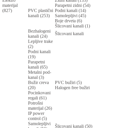
Elektro
Zidni kanali (133)
materijal
Parapetni zidni (54)
(827)
PVC plastični
Podni kanali (14)
kanali (253)
Samolepljivi (45)
Boje drveta (6)
Šlicovani kanali (1)
Bezhalogeni
Šlicovani kanali
kanali (24)
Lepljive trake
(2)
Podni kanali
(19)
Parapetni
kanali (65)
Metalni pod-
kanal (3)
Bužir creva
PVC bužiri (5)
(20)
Halogen free bužiri
Pocinkovani
regali (61)
Potrošni
materijal (26)
IP power
control (5)
Samolepljivi
Šlicovani kanali (50)