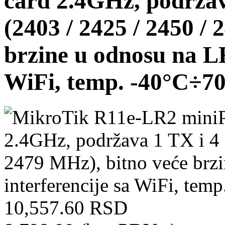
card 2.4GHz, podržav
(2403 / 2425 / 2450 /
brzine u odnosu na LR
WiFi, temp. -40°C÷7
10,557.60 RSD