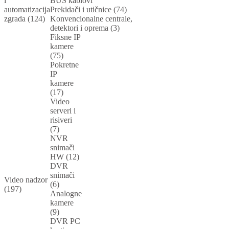
i
BUS kablovi
automatizacija
Prekidači i utičnice (74)
zgrada (124)
Konvencionalne centrale,
detektori i oprema (3)
Fiksne IP
kamere
(75)
Pokretne
IP
kamere
(17)
Video
serveri i
risiveri
(7)
NVR
snimači
HW (12)
DVR
snimači
Video nadzor
(6)
(197)
Analogne
kamere
(9)
DVR PC