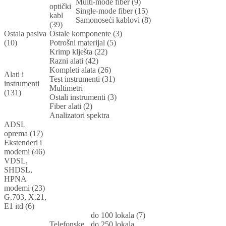
Multi-mode fiber (9)
optički
Single-mode fiber (15)
kabl
Samonoseći kablovi (8)
(39)
Ostala pasiva
Ostale komponente (3)
(10)
Potrošni materijal (5)
Krimp klješta (22)
Razni alati (42)
Kompleti alata (26)
Alati i
Test instrumenti (31)
instrumenti
Multimetri
(131)
Ostali instrumenti (3)
Fiber alati (2)
Analizatori spektra
ADSL
oprema (17)
Ekstenderi i
modemi (46)
VDSL,
SHDSL,
HPNA
modemi (23)
G.703, X.21,
E1 itd (6)
do 100 lokala (7)
Telefonske
do 250 lokala