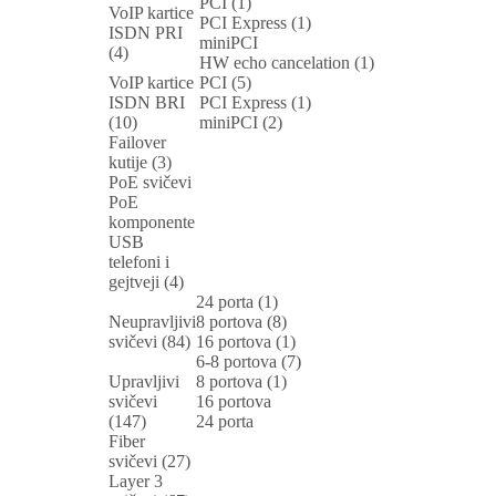
PCI (1)
VoIP kartice
PCI Express (1)
ISDN PRI
miniPCI
(4)
HW echo cancelation (1)
VoIP kartice
PCI (5)
ISDN BRI
PCI Express (1)
(10)
miniPCI (2)
Failover
kutije (3)
PoE svičevi
PoE
komponente
USB
telefoni i
gejtveji (4)
24 porta (1)
Neupravljivi
8 portova (8)
svičevi (84)
16 portova (1)
6-8 portova (7)
Upravljivi
8 portova (1)
svičevi
16 portova
(147)
24 porta
Fiber
svičevi (27)
Layer 3