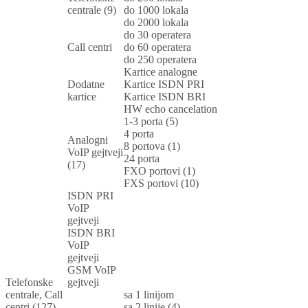
centrale (9)
do 1000 lokala
do 2000 lokala
do 30 operatera
Call centri
do 60 operatera
do 250 operatera
Kartice analogne
Dodatne
Kartice ISDN PRI
kartice
Kartice ISDN BRI
HW echo cancelation
1-3 porta (5)
4 porta
Analogni
8 portova (1)
VoIP gejtveji
24 porta
(17)
FXO portovi (1)
FXS portovi (10)
ISDN PRI
VoIP
gejtveji
ISDN BRI
VoIP
gejtveji
GSM VoIP
Telefonske
gejtveji
centrale, Call
sa 1 linijom
centri (127)
sa 2 linije (4)