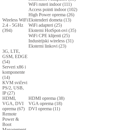
WiFi ruteri indoor (111)
Access pointi indoor (102)
High Power oprema (26)
Wireless WiFi
Ekstenderi dometa (13)
2.4 - 5GHz
WiFi adapteri (25)
(394)
Eksterni HotSpot-ovi (35)
WiFi CPE klijenti (25)
Industrijski wireless (31)
Eksterni linkovi (23)
3G, LTE,
GSM, EDGE
(54)
Serveri x86 i
komponente
(14)
KVM svičevi
PS/2, USB,
IP (27)
HDMI,
HDMI oprema (38)
VGA, DVI
VGA oprema (18)
oprema (67)
DVI oprema (11)
Remote
Power &
Boot
Management