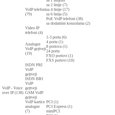
sa 1 linijom
sa 2 linije (7)
VoIP telefoni
sa 4 linije (17)
(79)
sa 6 linija (5)
PoE VoIP telefoni (38)
sa dodatnim konzolama (2)
Video IP
telefoni (4)
1-3 porta (6)
4 porta (1)
Analogni
8 portova (1)
VoIP gejtveji
24 porta
(19)
FXO portovi (1)
FXS portovi (10)
ISDN PRI
VoIP
gejtveji
ISDN BRI
VoIP
VoIP - Voice
gejtveji
over IP (138)
GSM VoIP
gejtveji
VoIP kartice
PCI (1)
analogne
PCI Express (1)
(7)
miniPCI