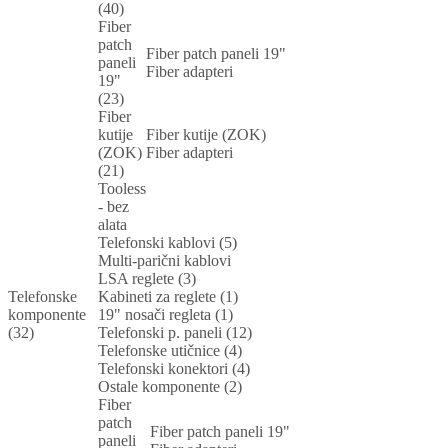
(40)
Fiber
patch
Fiber patch paneli 19"
paneli
Fiber adapteri
19"
(23)
Fiber
kutije
Fiber kutije (ZOK)
(ZOK)
Fiber adapteri
(21)
Tooless
- bez
alata
Telefonski kablovi (5)
Multi-parični kablovi
LSA reglete (3)
Telefonske
Kabineti za reglete (1)
komponente
19" nosači regleta (1)
(32)
Telefonski p. paneli (12)
Telefonske utičnice (4)
Telefonski konektori (4)
Ostale komponente (2)
Fiber
patch
Fiber patch paneli 19"
paneli