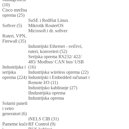
(10)
Cisco mrežna
oprema (25)
SuSE i RedHat Linux
Softver (5)
Mikrotik RouterOS
Microsoft i dr. softver
Ruteri, VPN,
Firewall (35)
Industrijski Ethernet - svičevi,
ruteri, konverteri (52)
Serijska oprema RS232/ 422/
485/ Modbus/ CAN bus/ USB
Industrijska i
(16)
serijska
Industrijska wireless oprema (22)
oprema (224)
Industrijski i Embedded računari i
Remote I/O (11)
Industrijsko kabliranje (27)
IIndustrijska oprema
Industrijska oprema
Solarni paneli
i vetro
generatori (6)
iNELS CIB (31)
Pametne kuće
RF Control (9)