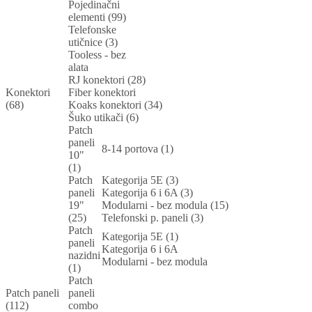
Pojedinačni
elementi (99)
Telefonske
utičnice (3)
Tooless - bez
alata
RJ konektori (28)
Konektori
Fiber konektori
(68)
Koaks konektori (34)
Šuko utikači (6)
Patch
paneli
8-14 portova (1)
10"
(1)
Patch
Kategorija 5E (3)
paneli
Kategorija 6 i 6A (3)
19"
Modularni - bez modula (15)
(25)
Telefonski p. paneli (3)
Patch
Kategorija 5E (1)
paneli
Kategorija 6 i 6A
nazidni
Modularni - bez modula
(1)
Patch
Patch paneli
paneli
(112)
combo