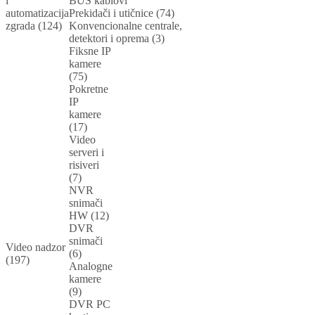
i
BUS kablovi
automatizacija
Prekidači i utičnice (74)
zgrada (124)
Konvencionalne centrale,
detektori i oprema (3)
Fiksne IP
kamere
(75)
Pokretne
IP
kamere
(17)
Video
serveri i
risiveri
(7)
NVR
snimači
HW (12)
DVR
snimači
Video nadzor
(6)
(197)
Analogne
kamere
(9)
DVR PC