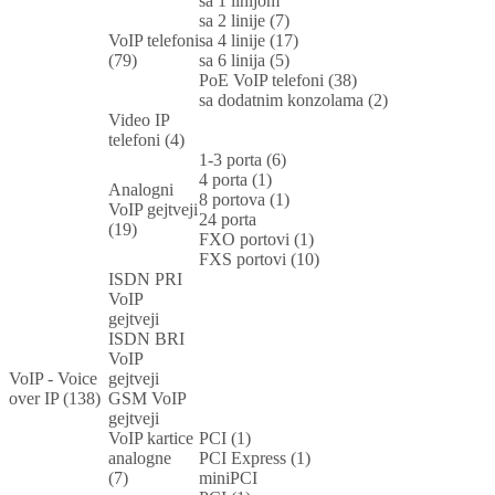
sa 1 linijom
sa 2 linije (7)
VoIP telefoni
sa 4 linije (17)
(79)
sa 6 linija (5)
PoE VoIP telefoni (38)
sa dodatnim konzolama (2)
Video IP
telefoni (4)
1-3 porta (6)
4 porta (1)
Analogni
8 portova (1)
VoIP gejtveji
24 porta
(19)
FXO portovi (1)
FXS portovi (10)
ISDN PRI
VoIP
gejtveji
ISDN BRI
VoIP
VoIP - Voice
gejtveji
over IP (138)
GSM VoIP
gejtveji
VoIP kartice
PCI (1)
analogne
PCI Express (1)
(7)
miniPCI