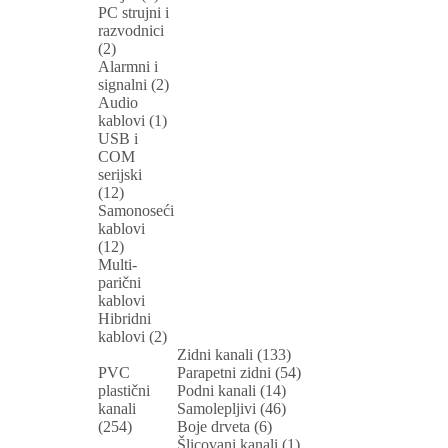
PC strujni i
razvodnici
(2)
Alarmni i
signalni (2)
Audio
kablovi (1)
USB i
COM
serijski
(12)
Samonoseći
kablovi
(12)
Multi-
parični
kablovi
Hibridni
kablovi (2)
Zidni kanali (133)
PVC
Parapetni zidni (54)
plastični
Podni kanali (14)
kanali
Samolepljivi (46)
(254)
Boje drveta (6)
Šlicovani kanali (1)