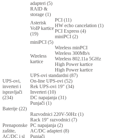
adapteri (5)
RAID &
storage (1)
PCI (11)
Asterisk
HW echo cancelation (1)
VoIP kartice
PCI Express (4)
(19)
miniPCI (2)
miniPCI (5)
Wireless minPCI
Wireless 300Mb/s
Wireless
Wireless 802.11a 5GHz
kartice
High Power kartice
High Power kartice
UPS-ovi standardni (87)
UPS-ovi,
On-line UPS-ovi (52)
inverteri i
Rek UPS-ovi 19" (34)
ispravljači
Inverteri (10)
(234)
DC napajanja (31)
Punjači (1)
Baterije (22)
Razvodnici 220V-50Hz (1)
Rack 19" razvodnici (7)
Prenaponske
PC napajanja (2)
zaštite,
AC/DC adapteri (8)
AC/DC i sl
Punjači