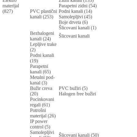
Elektro
Zidni kanali (133)
materijal
Parapetni zidni (54)
(827)
PVC plastični
Podni kanali (14)
kanali (253)
Samolepljivi (45)
Boje drveta (6)
Šlicovani kanali (1)
Bezhalogeni
Šlicovani kanali
kanali (24)
Lepljive trake
(2)
Podni kanali
(19)
Parapetni
kanali (65)
Metalni pod-
kanal (3)
Bužir creva
PVC bužiri (5)
(20)
Halogen free bužiri
Pocinkovani
regali (61)
Potrošni
materijal (26)
IP power
control (5)
Samolepljivi
Šlicovani kanali (50)