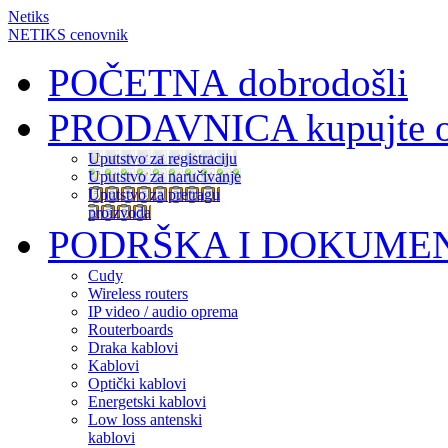
Netiks
NETIKS cenovnik
POČETNA
dobrodošli
PRODAVNICA
kupujte 
Uputstvo za registraciju
Uputstvo za naručivanje
Uputstvo za pretragu
proizvoda
PODRŠKA I DOKUME
Cudy
Wireless routers
IP video / audio oprema
Routerboards
Draka kablovi
Kablovi
Optički kablovi
Energetski kablovi
Low loss antenski
kablovi