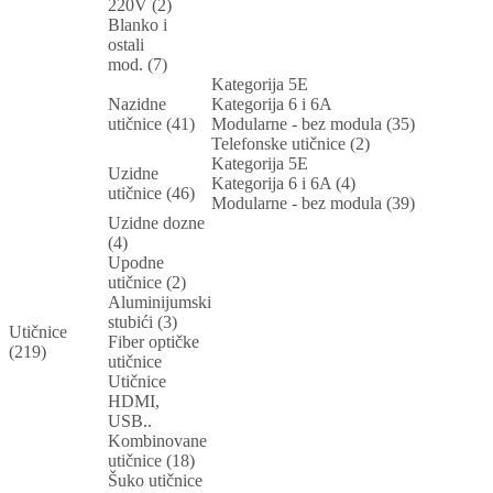
220V (2)
Blanko i
ostali
mod. (7)
Kategorija 5E
Nazidne
Kategorija 6 i 6A
utičnice (41)
Modularne - bez modula (35)
Telefonske utičnice (2)
Kategorija 5E
Uzidne
Kategorija 6 i 6A (4)
utičnice (46)
Modularne - bez modula (39)
Uzidne dozne
(4)
Upodne
utičnice (2)
Aluminijumski
stubići (3)
Utičnice
Fiber optičke
(219)
utičnice
Utičnice
HDMI,
USB..
Kombinovane
utičnice (18)
Šuko utičnice