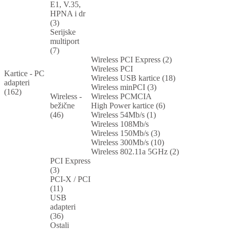
E1, V.35,
HPNA i dr
(3)
Serijske
multiport
(7)
Wireless PCI Express (2)
Wireless PCI
Kartice - PC
Wireless USB kartice (18)
adapteri
Wireless minPCI (3)
(162)
Wireless -
Wireless PCMCIA
bežične
High Power kartice (6)
(46)
Wireless 54Mb/s (1)
Wireless 108Mb/s
Wireless 150Mb/s (3)
Wireless 300Mb/s (10)
Wireless 802.11a 5GHz (2)
PCI Express
(3)
PCI-X / PCI
(11)
USB
adapteri
(36)
Ostali