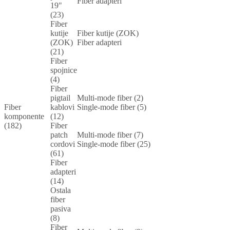
Fiber adapteri
19"
(23)
Fiber
kutije
Fiber kutije (ZOK)
(ZOK)
Fiber adapteri
(21)
Fiber
spojnice
(4)
Fiber
pigtail
Multi-mode fiber (2)
Fiber
kablovi
Single-mode fiber (5)
komponente
(12)
(182)
Fiber
patch
Multi-mode fiber (7)
cordovi
Single-mode fiber (25)
(61)
Fiber
adapteri
(14)
Ostala
fiber
pasiva
(8)
Fiber