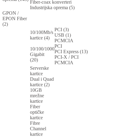
Fiber-coax konverteri
Industrijska oprema (5)
GPON /
EPON Fiber
(2)
PCI (3)
10/100Mb/s
USB (1)
kartice (4)
PCMCIA
PCI
10/100/1000
PCI Express (13)
Gigabit
PCI-X / PCI
(20)
PCMCIA
Serverske
kartice
Dual i Quad
kartice (2)
10GB
mrežne
kartice
Fiber
optičke
kartice
Fibre
Channel
kartice