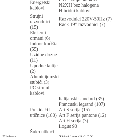
Energetski
N2XH bez halogena
kablovi
Hibridni kablovi
Strujni
Razvodnici 220V-50Hz (7)
razvodnici
Rack 19" razvodnici (7)
(15)
Eksterni
ormani (6)
Indoor kućišta
(55)
Uzidne dozne
(11)
Upodne kutije
(2)
Aluminijumski
stubići (3)
PC strujni
kablovi
Italijanski standard (35)
Francuski legrand (107)
Prekidači i
Art S serija (15)
utičnice (180)
Art F serija pantone (12)
Art H serija (3)
Logus 90
Šuko utikači