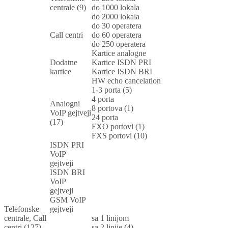
centrale (9)
do 1000 lokala
do 2000 lokala
do 30 operatera
Call centri
do 60 operatera
do 250 operatera
Kartice analogne
Dodatne
Kartice ISDN PRI
kartice
Kartice ISDN BRI
HW echo cancelation
1-3 porta (5)
4 porta
Analogni
8 portova (1)
VoIP gejtveji
24 porta
(17)
FXO portovi (1)
FXS portovi (10)
ISDN PRI
VoIP
gejtveji
ISDN BRI
VoIP
gejtveji
GSM VoIP
Telefonske
gejtveji
centrale, Call
sa 1 linijom
centri (127)
sa 2 linije (4)