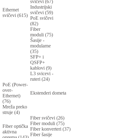
svičevi (67)
Industrijski
Ethernet
svičevi (59)
svičevi (615)
PoE svičevi
(82)
Fiber
moduli (75)
Šasije -
modularne
(35)
SFP+ i
QSFP+
kablovi (9)
L3 svicevi -
ruteri (24)
PoE (Power-
over-
Ekstenderi dometa
Ethernet)
(76)
Mreža preko
struje (4)
Fiber svičevi (26)
Fiber moduli (75)
Fiber optička
Fiber konverteri (37)
aktivna
Fiber šasije
oprema (143)