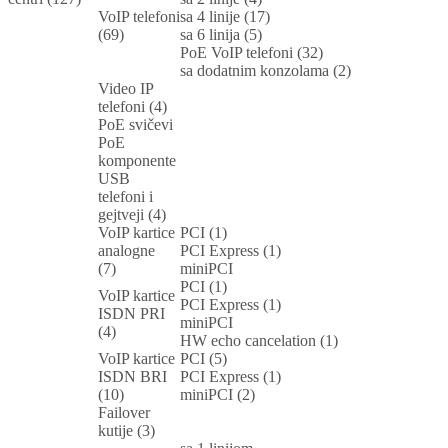
VoIP telefoni
sa 4 linije (17)
(69)
sa 6 linija (5)
PoE VoIP telefoni (32)
sa dodatnim konzolama (2)
Video IP
telefoni (4)
PoE svičevi
PoE
komponente
USB
telefoni i
gejtveji (4)
VoIP kartice
PCI (1)
analogne
PCI Express (1)
(7)
miniPCI
PCI (1)
VoIP kartice
PCI Express (1)
ISDN PRI
miniPCI
(4)
HW echo cancelation (1)
VoIP kartice
PCI (5)
ISDN BRI
PCI Express (1)
(10)
miniPCI (2)
Failover
kutije (3)