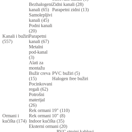
Bezhalogeni
Zidni kanali (28)
kanali (65)
Parapetni zidni (13)
Samolepljivi
kanali (45)
Podni kanali
(20)
Kanali i bužiri
Parapetni
(557)
kanali (67)
Metalni
pod-kanal
(3)
Alati za
montažu
Bužir creva
PVC bužiri (5)
(15)
Halogen free bužiri
Pocinkovani
regali (62)
Potrošni
materijal
(26)
Rek ormani 19" (110)
Ormani i
Rek ormani 10" (8)
kućišta (174)
Indoor kućišta (35)
Eksterni ormani (20)
PVC strujni kablovi