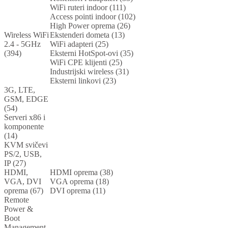
WiFi ruteri indoor (111)
Access pointi indoor (102)
High Power oprema (26)
Wireless WiFi
Ekstenderi dometa (13)
2.4 - 5GHz
WiFi adapteri (25)
(394)
Eksterni HotSpot-ovi (35)
WiFi CPE klijenti (25)
Industrijski wireless (31)
Eksterni linkovi (23)
3G, LTE,
GSM, EDGE
(54)
Serveri x86 i
komponente
(14)
KVM svičevi
PS/2, USB,
IP (27)
HDMI,
HDMI oprema (38)
VGA, DVI
VGA oprema (18)
oprema (67)
DVI oprema (11)
Remote
Power &
Boot
Management