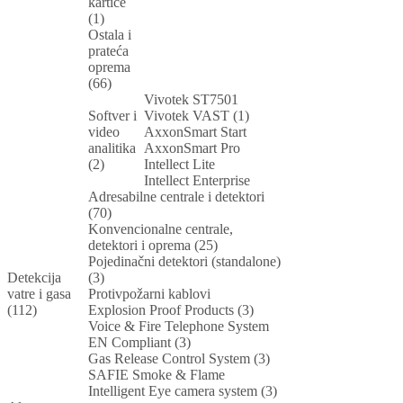
kartice
(1)
Ostala i
prateća
oprema
(66)
Vivotek ST7501
Softver i
Vivotek VAST (1)
video
AxxonSmart Start
analitika
AxxonSmart Pro
(2)
Intellect Lite
Intellect Enterprise
Adresabilne centrale i detektori
(70)
Konvencionalne centrale,
detektori i oprema (25)
Pojedinačni detektori (standalone)
Detekcija
(3)
vatre i gasa
Protivpožarni kablovi
(112)
Explosion Proof Products (3)
Voice & Fire Telephone System
EN Compliant (3)
Gas Release Control System (3)
SAFIE Smoke & Flame
Intelligent Eye camera system (3)