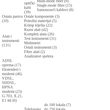
Multi-mode fiber (9)
optički
Single-mode fiber (15)
kabl
Samonoseći kablovi (8)
(39)
Ostala pasiva
Ostale komponente (3)
(10)
Potrošni materijal (5)
Krimp klješta (22)
Razni alati (42)
Kompleti alata (26)
Alati i
Test instrumenti (31)
instrumenti
Multimetri
(131)
Ostali instrumenti (3)
Fiber alati (2)
Analizatori spektra
ADSL
oprema (17)
Ekstenderi i
modemi (46)
VDSL,
SHDSL,
HPNA
modemi (23)
G.703, X.21,
E1 itd (6)
do 100 lokala (7)
Telefonske
do 250 lokala