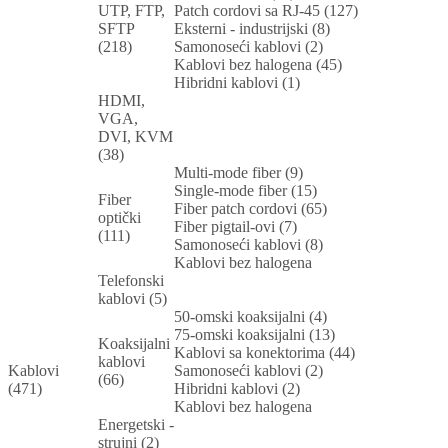
UTP, FTP,
Patch cordovi sa RJ-45 (127)
SFTP
Eksterni - industrijski (8)
(218)
Samonoseći kablovi (2)
Kablovi bez halogena (45)
Hibridni kablovi (1)
HDMI,
VGA,
DVI, KVM
(38)
Multi-mode fiber (9)
Single-mode fiber (15)
Fiber
Fiber patch cordovi (65)
optički
Fiber pigtail-ovi (7)
(111)
Samonoseći kablovi (8)
Kablovi bez halogena
Telefonski
kablovi (5)
50-omski koaksijalni (4)
75-omski koaksijalni (13)
Koaksijalni
Kablovi sa konektorima (44)
kablovi
Kablovi
Samonoseći kablovi (2)
(66)
(471)
Hibridni kablovi (2)
Kablovi bez halogena
Energetski -
strujni (2)