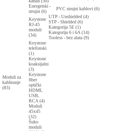
kanali (50)
Energetski -
PVC strujni kablovi (6)
strujni (6)
UTP - Unshielded (4)
Keystone
STP - Shielded (6)
RJ-45
Kategorija 5E (1)
moduli
Kategorija 6 i 6A (14)
(34)
Tooless - bez alata (9)
Keystone
telefonski
(1)
Keystone
koaksijalni
(3)
Keystone
Moduli za
fiber
kabliranje
optički
(83)
HDMI,
USB,
RCA (4)
Moduli
45x45
(32)
Šuko
moduli