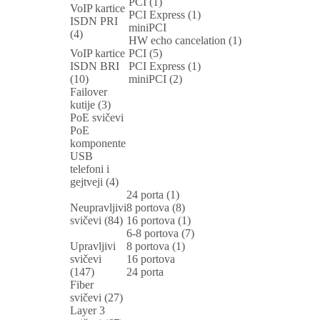
PCI (1)
VoIP kartice
PCI Express (1)
ISDN PRI
miniPCI
(4)
HW echo cancelation (1)
VoIP kartice
PCI (5)
ISDN BRI
PCI Express (1)
(10)
miniPCI (2)
Failover
kutije (3)
PoE svičevi
PoE
komponente
USB
telefoni i
gejtveji (4)
24 porta (1)
Neupravljivi
8 portova (8)
svičevi (84)
16 portova (1)
6-8 portova (7)
Upravljivi
8 portova (1)
svičevi
16 portova
(147)
24 porta
Fiber
svičevi (27)
Layer 3