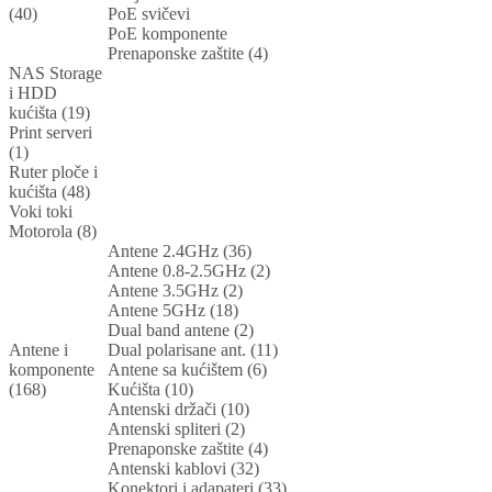
(40)
PoE svičevi
PoE komponente
Prenaponske zaštite (4)
NAS Storage
i HDD
kućišta (19)
Print serveri
(1)
Ruter ploče i
kućišta (48)
Voki toki
Motorola (8)
Antene 2.4GHz (36)
Antene 0.8-2.5GHz (2)
Antene 3.5GHz (2)
Antene 5GHz (18)
Dual band antene (2)
Antene i
Dual polarisane ant. (11)
komponente
Antene sa kućištem (6)
(168)
Kućišta (10)
Antenski držači (10)
Antenski spliteri (2)
Prenaponske zaštite (4)
Antenski kablovi (32)
Konektori i adapateri (33)