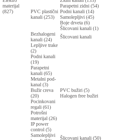
Elektro
Zidni kanali (133)
materijal
Parapetni zidni (54)
(827)
PVC plastični
Podni kanali (14)
kanali (253)
Samolepljivi (45)
Boje drveta (6)
Šlicovani kanali (1)
Bezhalogeni
Šlicovani kanali
kanali (24)
Lepljive trake
(2)
Podni kanali
(19)
Parapetni
kanali (65)
Metalni pod-
kanal (3)
Bužir creva
PVC bužiri (5)
(20)
Halogen free bužiri
Pocinkovani
regali (61)
Potrošni
materijal (26)
IP power
control (5)
Samolepljivi
Šlicovani kanali (50)