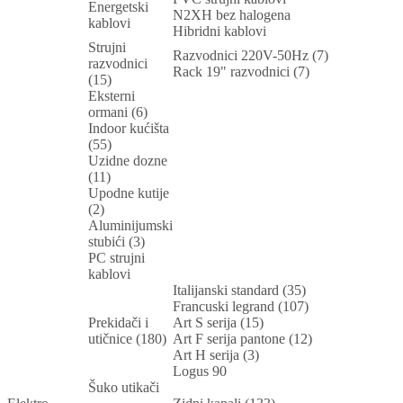
Energetski
N2XH bez halogena
kablovi
Hibridni kablovi
Strujni
Razvodnici 220V-50Hz (7)
razvodnici
Rack 19" razvodnici (7)
(15)
Eksterni
ormani (6)
Indoor kućišta
(55)
Uzidne dozne
(11)
Upodne kutije
(2)
Aluminijumski
stubići (3)
PC strujni
kablovi
Italijanski standard (35)
Francuski legrand (107)
Prekidači i
Art S serija (15)
utičnice (180)
Art F serija pantone (12)
Art H serija (3)
Logus 90
Šuko utikači