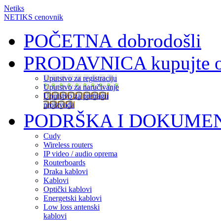
Netiks
NETIKS cenovnik
POČETNA
dobrodošli
PRODAVNICA
kupujte 
Uputstvo za registraciju
Uputstvo za naručivanje
Uputstvo za pretragu
proizvoda
PODRŠKA I DOKUME
Cudy
Wireless routers
IP video / audio oprema
Routerboards
Draka kablovi
Kablovi
Optički kablovi
Energetski kablovi
Low loss antenski
kablovi