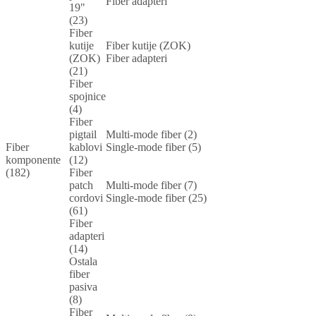
Fiber adapteri
19"
(23)
Fiber
kutije
Fiber kutije (ZOK)
(ZOK)
Fiber adapteri
(21)
Fiber
spojnice
(4)
Fiber
pigtail
Multi-mode fiber (2)
Fiber
kablovi
Single-mode fiber (5)
komponente
(12)
(182)
Fiber
patch
Multi-mode fiber (7)
cordovi
Single-mode fiber (25)
(61)
Fiber
adapteri
(14)
Ostala
fiber
pasiva
(8)
Fiber