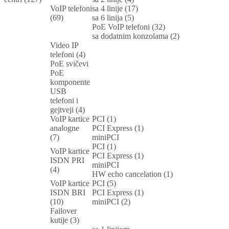
VoIP telefoni
sa 4 linije (17)
(69)
sa 6 linija (5)
PoE VoIP telefoni (32)
sa dodatnim konzolama (2)
Video IP
telefoni (4)
PoE svičevi
PoE
komponente
USB
telefoni i
gejtveji (4)
VoIP kartice
PCI (1)
analogne
PCI Express (1)
(7)
miniPCI
PCI (1)
VoIP kartice
PCI Express (1)
ISDN PRI
miniPCI
(4)
HW echo cancelation (1)
VoIP kartice
PCI (5)
ISDN BRI
PCI Express (1)
(10)
miniPCI (2)
Failover
kutije (3)