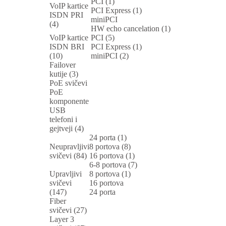
PCI (1)
VoIP kartice
PCI Express (1)
ISDN PRI
miniPCI
(4)
HW echo cancelation (1)
VoIP kartice
PCI (5)
ISDN BRI
PCI Express (1)
(10)
miniPCI (2)
Failover
kutije (3)
PoE svičevi
PoE
komponente
USB
telefoni i
gejtveji (4)
24 porta (1)
Neupravljivi
8 portova (8)
svičevi (84)
16 portova (1)
6-8 portova (7)
Upravljivi
8 portova (1)
svičevi
16 portova
(147)
24 porta
Fiber
svičevi (27)
Layer 3