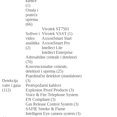
kartice
(1)
Ostala i
prateća
oprema
(66)
Vivotek ST7501
Softver i
Vivotek VAST (1)
video
AxxonSmart Start
analitika
AxxonSmart Pro
(2)
Intellect Lite
Intellect Enterprise
Adresabilne centrale i detektori
(70)
Konvencionalne centrale,
detektori i oprema (25)
Pojedinačni detektori (standalone)
Detekcija
(3)
vatre i gasa
Protivpožarni kablovi
(112)
Explosion Proof Products (3)
Voice & Fire Telephone System
EN Compliant (3)
Gas Release Control System (3)
SAFIE Smoke & Flame
Intelligent Eye camera system (3)