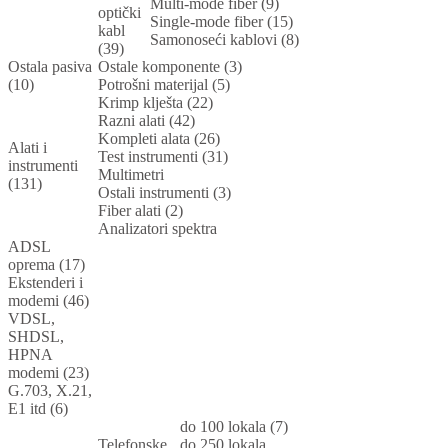
Multi-mode fiber (9)
optički
Single-mode fiber (15)
kabl
Samonoseći kablovi (8)
(39)
Ostala pasiva
Ostale komponente (3)
(10)
Potrošni materijal (5)
Krimp klješta (22)
Razni alati (42)
Kompleti alata (26)
Alati i
Test instrumenti (31)
instrumenti
Multimetri
(131)
Ostali instrumenti (3)
Fiber alati (2)
Analizatori spektra
ADSL
oprema (17)
Ekstenderi i
modemi (46)
VDSL,
SHDSL,
HPNA
modemi (23)
G.703, X.21,
E1 itd (6)
do 100 lokala (7)
Telefonske
do 250 lokala