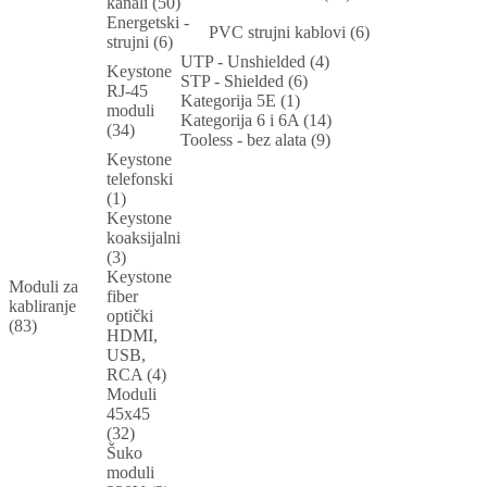
kanali (50)
Energetski -
PVC strujni kablovi (6)
strujni (6)
UTP - Unshielded (4)
Keystone
STP - Shielded (6)
RJ-45
Kategorija 5E (1)
moduli
Kategorija 6 i 6A (14)
(34)
Tooless - bez alata (9)
Keystone
telefonski
(1)
Keystone
koaksijalni
(3)
Keystone
Moduli za
fiber
kabliranje
optički
(83)
HDMI,
USB,
RCA (4)
Moduli
45x45
(32)
Šuko
moduli