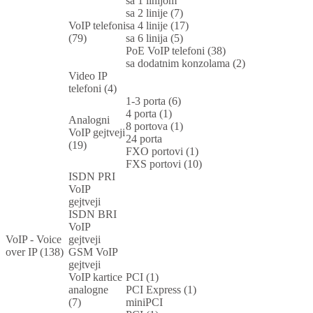
sa 1 linijom
sa 2 linije (7)
VoIP telefoni
sa 4 linije (17)
(79)
sa 6 linija (5)
PoE VoIP telefoni (38)
sa dodatnim konzolama (2)
Video IP
telefoni (4)
1-3 porta (6)
4 porta (1)
Analogni
8 portova (1)
VoIP gejtveji
24 porta
(19)
FXO portovi (1)
FXS portovi (10)
ISDN PRI
VoIP
gejtveji
ISDN BRI
VoIP
VoIP - Voice
gejtveji
over IP (138)
GSM VoIP
gejtveji
VoIP kartice
PCI (1)
analogne
PCI Express (1)
(7)
miniPCI