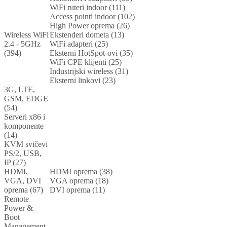
WiFi ruteri indoor (111)
Access pointi indoor (102)
High Power oprema (26)
Wireless WiFi
Ekstenderi dometa (13)
2.4 - 5GHz
WiFi adapteri (25)
(394)
Eksterni HotSpot-ovi (35)
WiFi CPE klijenti (25)
Industrijski wireless (31)
Eksterni linkovi (23)
3G, LTE,
GSM, EDGE
(54)
Serveri x86 i
komponente
(14)
KVM svičevi
PS/2, USB,
IP (27)
HDMI,
HDMI oprema (38)
VGA, DVI
VGA oprema (18)
oprema (67)
DVI oprema (11)
Remote
Power &
Boot
Management