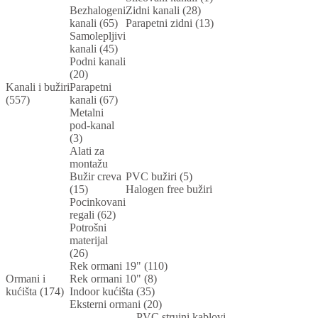
Bezhalogeni
Zidni kanali (28)
kanali (65)
Parapetni zidni (13)
Samolepljivi
kanali (45)
Podni kanali
(20)
Kanali i bužiri
Parapetni
(557)
kanali (67)
Metalni
pod-kanal
(3)
Alati za
montažu
Bužir creva
PVC bužiri (5)
(15)
Halogen free bužiri
Pocinkovani
regali (62)
Potrošni
materijal
(26)
Rek ormani 19" (110)
Ormani i
Rek ormani 10" (8)
kućišta (174)
Indoor kućišta (35)
Eksterni ormani (20)
PVC strujni kablovi