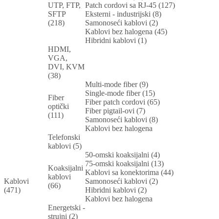
UTP, FTP,
Patch cordovi sa RJ-45 (127)
SFTP
Eksterni - industrijski (8)
(218)
Samonoseći kablovi (2)
Kablovi bez halogena (45)
Hibridni kablovi (1)
HDMI,
VGA,
DVI, KVM
(38)
Multi-mode fiber (9)
Single-mode fiber (15)
Fiber
Fiber patch cordovi (65)
optički
Fiber pigtail-ovi (7)
(111)
Samonoseći kablovi (8)
Kablovi bez halogena
Telefonski
kablovi (5)
50-omski koaksijalni (4)
75-omski koaksijalni (13)
Koaksijalni
Kablovi sa konektorima (44)
kablovi
Kablovi
Samonoseći kablovi (2)
(66)
(471)
Hibridni kablovi (2)
Kablovi bez halogena
Energetski -
strujni (2)