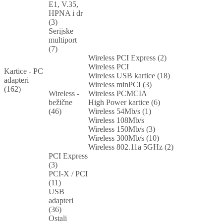
E1, V.35,
HPNA i dr
(3)
Serijske
multiport
(7)
Wireless PCI Express (2)
Wireless PCI
Kartice - PC
Wireless USB kartice (18)
adapteri
Wireless minPCI (3)
(162)
Wireless -
Wireless PCMCIA
bežične
High Power kartice (6)
(46)
Wireless 54Mb/s (1)
Wireless 108Mb/s
Wireless 150Mb/s (3)
Wireless 300Mb/s (10)
Wireless 802.11a 5GHz (2)
PCI Express
(3)
PCI-X / PCI
(11)
USB
adapteri
(36)
Ostali