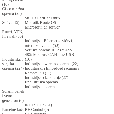
(10)
Cisco mrežna
oprema (25)
SuSE i RedHat Linux
Softver (5)
Mikrotik RouterOS
Microsoft i dr. softver
Ruteri, VPN,
Firewall (35)
Industrijski Ethernet - svičevi,
ruteri, konverteri (52)
Serijska oprema RS232/ 422/
485/ Modbus/ CAN bus/ USB
Industrijska i
(16)
serijska
Industrijska wireless oprema (22)
oprema (224)
Industrijski i Embedded računari i
Remote I/O (11)
Industrijsko kabliranje (27)
IIndustrijska oprema
Industrijska oprema
Solarni paneli
i vetro
generatori (6)
iNELS CIB (31)
Pametne kuće
RF Control (9)