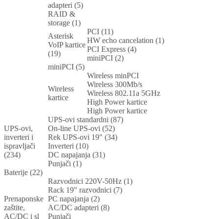
adapteri (5)
RAID &
storage (1)
PCI (11)
Asterisk
HW echo cancelation (1)
VoIP kartice
PCI Express (4)
(19)
miniPCI (2)
miniPCI (5)
Wireless minPCI
Wireless 300Mb/s
Wireless
Wireless 802.11a 5GHz
kartice
High Power kartice
High Power kartice
UPS-ovi standardni (87)
UPS-ovi,
On-line UPS-ovi (52)
inverteri i
Rek UPS-ovi 19" (34)
ispravljači
Inverteri (10)
(234)
DC napajanja (31)
Punjači (1)
Baterije (22)
Razvodnici 220V-50Hz (1)
Rack 19" razvodnici (7)
Prenaponske
PC napajanja (2)
zaštite,
AC/DC adapteri (8)
AC/DC i sl
Punjači