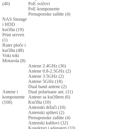
(40)
PoE svičevi
PoE komponente
Prenaponske zaštite (4)
NAS Storage
i HDD
kućišta (19)
Print serveri
(1)
Ruter ploče i
kućišta (48)
Voki toki
Motorola (8)
Antene 2.4GHz (36)
Antene 0.8-2.5GHz (2)
Antene 3.5GHz (2)
Antene 5GHz (18)
Dual band antene (2)
Antene i
Dual polarisane ant. (11)
komponente
Antene sa kućištem (6)
(168)
Kućišta (10)
Antenski držači (10)
Antenski spliteri (2)
Prenaponske zaštite (4)
Antenski kablovi (32)
Konektori i adapateri (33)