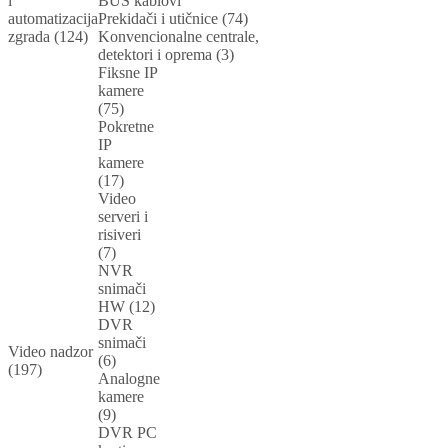
i
BUS kablovi
automatizacija
Prekidači i utičnice (74)
zgrada (124)
Konvencionalne centrale,
detektori i oprema (3)
Fiksne IP
kamere
(75)
Pokretne
IP
kamere
(17)
Video
serveri i
risiveri
(7)
NVR
snimači
HW (12)
DVR
snimači
Video nadzor
(6)
(197)
Analogne
kamere
(9)
DVR PC