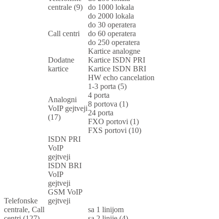
centrale (9)
do 1000 lokala
do 2000 lokala
do 30 operatera
Call centri
do 60 operatera
do 250 operatera
Kartice analogne
Dodatne
Kartice ISDN PRI
kartice
Kartice ISDN BRI
HW echo cancelation
1-3 porta (5)
4 porta
Analogni
8 portova (1)
VoIP gejtveji
24 porta
(17)
FXO portovi (1)
FXS portovi (10)
ISDN PRI
VoIP
gejtveji
ISDN BRI
VoIP
gejtveji
GSM VoIP
Telefonske
gejtveji
centrale, Call
sa 1 linijom
centri (127)
sa 2 linije (4)