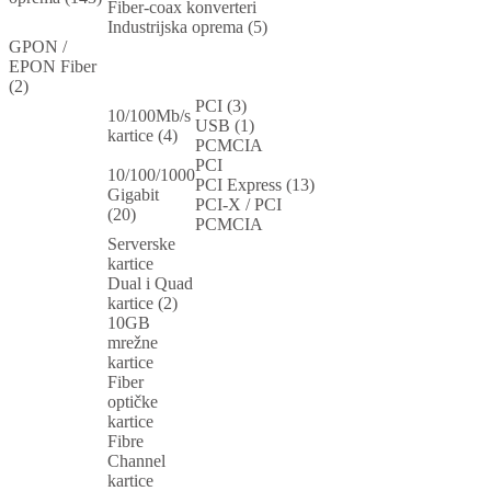
Fiber-coax konverteri
Industrijska oprema (5)
GPON /
EPON Fiber
(2)
PCI (3)
10/100Mb/s
USB (1)
kartice (4)
PCMCIA
PCI
10/100/1000
PCI Express (13)
Gigabit
PCI-X / PCI
(20)
PCMCIA
Serverske
kartice
Dual i Quad
kartice (2)
10GB
mrežne
kartice
Fiber
optičke
kartice
Fibre
Channel
kartice