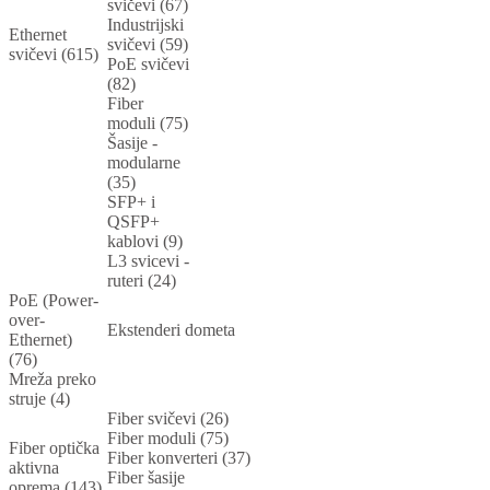
svičevi (67)
Industrijski
Ethernet
svičevi (59)
svičevi (615)
PoE svičevi
(82)
Fiber
moduli (75)
Šasije -
modularne
(35)
SFP+ i
QSFP+
kablovi (9)
L3 svicevi -
ruteri (24)
PoE (Power-
over-
Ekstenderi dometa
Ethernet)
(76)
Mreža preko
struje (4)
Fiber svičevi (26)
Fiber moduli (75)
Fiber optička
Fiber konverteri (37)
aktivna
Fiber šasije
oprema (143)