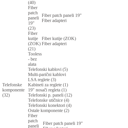
(40)
Fiber
patch
Fiber patch paneli 19"
paneli
Fiber adapteri
19"
(23)
Fiber
kutije
Fiber kutije (ZOK)
(ZOK)
Fiber adapteri
(21)
Tooless
- bez
alata
Telefonski kablovi (5)
Multi-parični kablovi
LSA reglete (3)
Telefonske
Kabineti za reglete (1)
komponente
19" nosači regleta (1)
(32)
Telefonski p. paneli (12)
Telefonske utičnice (4)
Telefonski konektori (4)
Ostale komponente (2)
Fiber
patch
Fiber patch paneli 19"
paneli