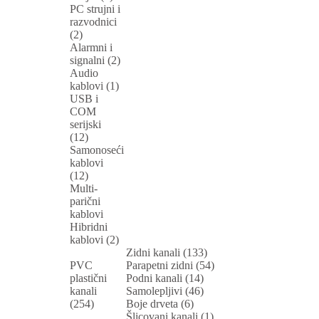
PC strujni i
razvodnici
(2)
Alarmni i
signalni (2)
Audio
kablovi (1)
USB i
COM
serijski
(12)
Samonoseći
kablovi
(12)
Multi-
parični
kablovi
Hibridni
kablovi (2)
Zidni kanali (133)
PVC
Parapetni zidni (54)
plastični
Podni kanali (14)
kanali
Samolepljivi (46)
(254)
Boje drveta (6)
Šlicovani kanali (1)