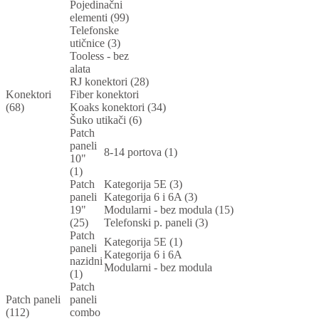
Pojedinačni
elementi (99)
Telefonske
utičnice (3)
Tooless - bez
alata
RJ konektori (28)
Konektori
Fiber konektori
(68)
Koaks konektori (34)
Šuko utikači (6)
Patch
paneli
8-14 portova (1)
10"
(1)
Patch
Kategorija 5E (3)
paneli
Kategorija 6 i 6A (3)
19"
Modularni - bez modula (15)
(25)
Telefonski p. paneli (3)
Patch
Kategorija 5E (1)
paneli
Kategorija 6 i 6A
nazidni
Modularni - bez modula
(1)
Patch
Patch paneli
paneli
(112)
combo