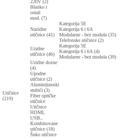
220V (2)
Blanko i
ostali
mod. (7)
Kategorija 5E
Nazidne
Kategorija 6 i 6A
utičnice (41)
Modularne - bez modula (35)
Telefonske utičnice (2)
Kategorija 5E
Uzidne
Kategorija 6 i 6A (4)
utičnice (46)
Modularne - bez modula (39)
Uzidne dozne
(4)
Upodne
utičnice (2)
Aluminijumski
stubići (3)
Utičnice
Fiber optičke
(219)
utičnice
Utičnice
HDMI,
USB..
Kombinovane
utičnice (18)
Šuko utičnice