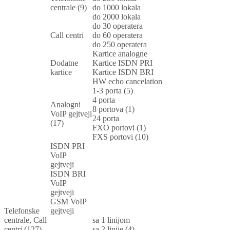
centrale (9)
do 1000 lokala
do 2000 lokala
do 30 operatera
Call centri
do 60 operatera
do 250 operatera
Kartice analogne
Dodatne
Kartice ISDN PRI
kartice
Kartice ISDN BRI
HW echo cancelation
1-3 porta (5)
4 porta
Analogni
8 portova (1)
VoIP gejtveji
24 porta
(17)
FXO portovi (1)
FXS portovi (10)
ISDN PRI
VoIP
gejtveji
ISDN BRI
VoIP
gejtveji
GSM VoIP
Telefonske
gejtveji
centrale, Call
sa 1 linijom
centri (127)
sa 2 linije (4)