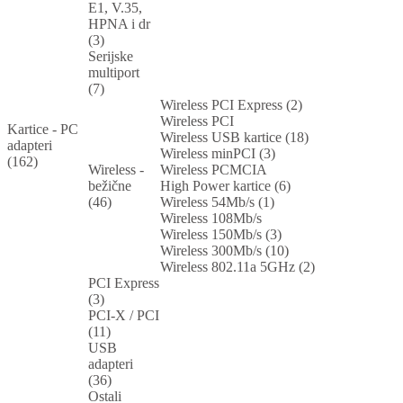
E1, V.35,
HPNA i dr
(3)
Serijske
multiport
(7)
Wireless PCI Express (2)
Wireless PCI
Kartice - PC
Wireless USB kartice (18)
adapteri
Wireless minPCI (3)
(162)
Wireless -
Wireless PCMCIA
bežične
High Power kartice (6)
(46)
Wireless 54Mb/s (1)
Wireless 108Mb/s
Wireless 150Mb/s (3)
Wireless 300Mb/s (10)
Wireless 802.11a 5GHz (2)
PCI Express
(3)
PCI-X / PCI
(11)
USB
adapteri
(36)
Ostali