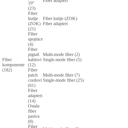
Fiber adapteri
19"
(23)
Fiber
kutije
Fiber kutije (ZOK)
(ZOK)
Fiber adapteri
(21)
Fiber
spojnice
(4)
Fiber
pigtail
Multi-mode fiber (2)
Fiber
kablovi
Single-mode fiber (5)
komponente
(12)
(182)
Fiber
patch
Multi-mode fiber (7)
cordovi
Single-mode fiber (25)
(61)
Fiber
adapteri
(14)
Ostala
fiber
pasiva
(8)
Fiber