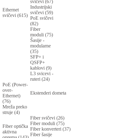
svičevi (67)
Industrijski
Ethernet
svičevi (59)
svičevi (615)
PoE svičevi
(82)
Fiber
moduli (75)
Šasije -
modularne
(35)
SFP+ i
QSFP+
kablovi (9)
L3 svicevi -
ruteri (24)
PoE (Power-
over-
Ekstenderi dometa
Ethernet)
(76)
Mreža preko
struje (4)
Fiber svičevi (26)
Fiber moduli (75)
Fiber optička
Fiber konverteri (37)
aktivna
Fiber šasije
oprema (143)