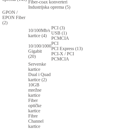
Fiber-coax konverteri
Industrijska oprema (5)
GPON /
EPON Fiber
(2)
PCI (3)
10/100Mb/s
USB (1)
kartice (4)
PCMCIA
PCI
10/100/1000
PCI Express (13)
Gigabit
PCI-X / PCI
(20)
PCMCIA
Serverske
kartice
Dual i Quad
kartice (2)
10GB
mrežne
kartice
Fiber
optičke
kartice
Fibre
Channel
kartice