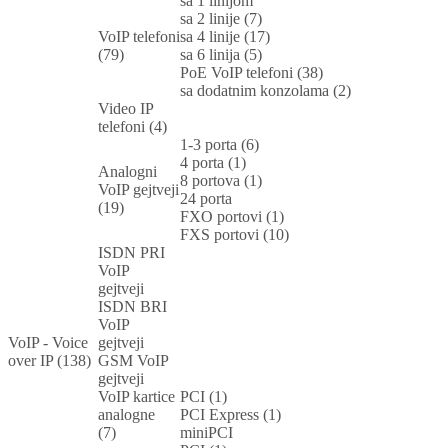
sa 1 linijom
sa 2 linije (7)
VoIP telefoni
sa 4 linije (17)
(79)
sa 6 linija (5)
PoE VoIP telefoni (38)
sa dodatnim konzolama (2)
Video IP
telefoni (4)
1-3 porta (6)
4 porta (1)
Analogni
8 portova (1)
VoIP gejtveji
24 porta
(19)
FXO portovi (1)
FXS portovi (10)
ISDN PRI
VoIP
gejtveji
ISDN BRI
VoIP
VoIP - Voice
gejtveji
over IP (138)
GSM VoIP
gejtveji
VoIP kartice
PCI (1)
analogne
PCI Express (1)
(7)
miniPCI