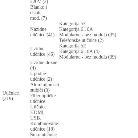
220V (2)
Blanko i
ostali
mod. (7)
Kategorija 5E
Nazidne
Kategorija 6 i 6A
utičnice (41)
Modularne - bez modula (35)
Telefonske utičnice (2)
Kategorija 5E
Uzidne
Kategorija 6 i 6A (4)
utičnice (46)
Modularne - bez modula (39)
Uzidne dozne
(4)
Upodne
utičnice (2)
Aluminijumski
stubići (3)
Utičnice
Fiber optičke
(219)
utičnice
Utičnice
HDMI,
USB..
Kombinovane
utičnice (18)
Šuko utičnice