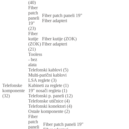
(40)
Fiber
patch
Fiber patch paneli 19"
paneli
Fiber adapteri
19"
(23)
Fiber
kutije
Fiber kutije (ZOK)
(ZOK)
Fiber adapteri
(21)
Tooless
- bez
alata
Telefonski kablovi (5)
Multi-parični kablovi
LSA reglete (3)
Telefonske
Kabineti za reglete (1)
komponente
19" nosači regleta (1)
(32)
Telefonski p. paneli (12)
Telefonske utičnice (4)
Telefonski konektori (4)
Ostale komponente (2)
Fiber
patch
Fiber patch paneli 19"
paneli