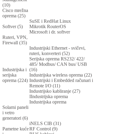
(10)
Cisco mrežna
oprema (25)
SuSE i RedHat Linux
Softver (5)
Mikrotik RouterOS
Microsoft i dr. softver
Ruteri, VPN,
Firewall (35)
Industrijski Ethernet - svičevi,
ruteri, konverteri (52)
Serijska oprema RS232/ 422/
485/ Modbus/ CAN bus/ USB
Industrijska i
(16)
serijska
Industrijska wireless oprema (22)
oprema (224)
Industrijski i Embedded računari i
Remote I/O (11)
Industrijsko kabliranje (27)
IIndustrijska oprema
Industrijska oprema
Solarni paneli
i vetro
generatori (6)
iNELS CIB (31)
Pametne kuće
RF Control (9)