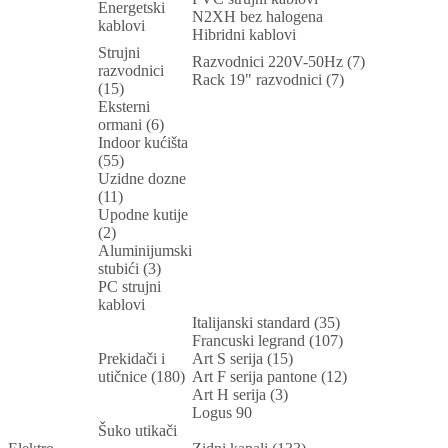
Energetski
N2XH bez halogena
kablovi
Hibridni kablovi
Strujni
Razvodnici 220V-50Hz (7)
razvodnici
Rack 19" razvodnici (7)
(15)
Eksterni
ormani (6)
Indoor kućišta
(55)
Uzidne dozne
(11)
Upodne kutije
(2)
Aluminijumski
stubići (3)
PC strujni
kablovi
Italijanski standard (35)
Francuski legrand (107)
Prekidači i
Art S serija (15)
utičnice (180)
Art F serija pantone (12)
Art H serija (3)
Logus 90
Šuko utikači