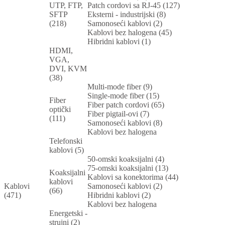
UTP, FTP,
Patch cordovi sa RJ-45 (127)
SFTP
Eksterni - industrijski (8)
(218)
Samonoseći kablovi (2)
Kablovi bez halogena (45)
Hibridni kablovi (1)
HDMI,
VGA,
DVI, KVM
(38)
Multi-mode fiber (9)
Single-mode fiber (15)
Fiber
Fiber patch cordovi (65)
optički
Fiber pigtail-ovi (7)
(111)
Samonoseći kablovi (8)
Kablovi bez halogena
Telefonski
kablovi (5)
50-omski koaksijalni (4)
75-omski koaksijalni (13)
Koaksijalni
Kablovi sa konektorima (44)
kablovi
Kablovi
Samonoseći kablovi (2)
(66)
(471)
Hibridni kablovi (2)
Kablovi bez halogena
Energetski -
strujni (2)