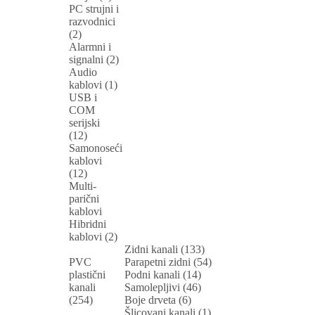
PC strujni i
razvodnici
(2)
Alarmni i
signalni (2)
Audio
kablovi (1)
USB i
COM
serijski
(12)
Samonoseći
kablovi
(12)
Multi-
parični
kablovi
Hibridni
kablovi (2)
Zidni kanali (133)
PVC
Parapetni zidni (54)
plastični
Podni kanali (14)
kanali
Samolepljivi (46)
(254)
Boje drveta (6)
Šlicovani kanali (1)