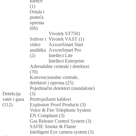
kartice
(1)
Ostala i
prateća
oprema
(66)
Vivotek ST7501
Softver i
Vivotek VAST (1)
video
AxxonSmart Start
analitika
AxxonSmart Pro
(2)
Intellect Lite
Intellect Enterprise
Adresabilne centrale i detektori
(70)
Konvencionalne centrale,
detektori i oprema (25)
Pojedinačni detektori (standalone)
Detekcija
(3)
vatre i gasa
Protivpožarni kablovi
(112)
Explosion Proof Products (3)
Voice & Fire Telephone System
EN Compliant (3)
Gas Release Control System (3)
SAFIE Smoke & Flame
Intelligent Eye camera system (3)