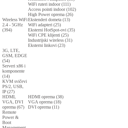
WiFi ruteri indoor (111)
Access pointi indoor (102)
High Power oprema (26)
Wireless WiFi
Ekstenderi dometa (13)
2.4 - 5GHz
WiFi adapteri (25)
(394)
Eksterni HotSpot-ovi (35)
WiFi CPE klijenti (25)
Industrijski wireless (31)
Eksterni linkovi (23)
3G, LTE,
GSM, EDGE
(54)
Serveri x86 i
komponente
(14)
KVM svičevi
PS/2, USB,
IP (27)
HDMI,
HDMI oprema (38)
VGA, DVI
VGA oprema (18)
oprema (67)
DVI oprema (11)
Remote
Power &
Boot
Management