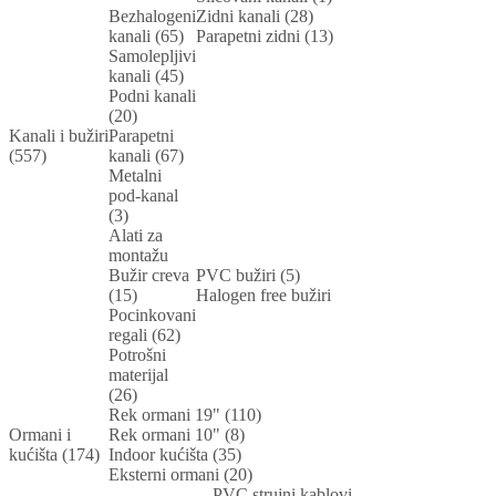
Bezhalogeni
Zidni kanali (28)
kanali (65)
Parapetni zidni (13)
Samolepljivi
kanali (45)
Podni kanali
(20)
Kanali i bužiri
Parapetni
(557)
kanali (67)
Metalni
pod-kanal
(3)
Alati za
montažu
Bužir creva
PVC bužiri (5)
(15)
Halogen free bužiri
Pocinkovani
regali (62)
Potrošni
materijal
(26)
Rek ormani 19" (110)
Ormani i
Rek ormani 10" (8)
kućišta (174)
Indoor kućišta (35)
Eksterni ormani (20)
PVC strujni kablovi