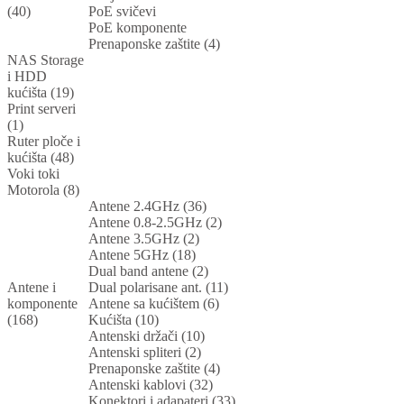
(40)
PoE svičevi
PoE komponente
Prenaponske zaštite (4)
NAS Storage
i HDD
kućišta (19)
Print serveri
(1)
Ruter ploče i
kućišta (48)
Voki toki
Motorola (8)
Antene 2.4GHz (36)
Antene 0.8-2.5GHz (2)
Antene 3.5GHz (2)
Antene 5GHz (18)
Dual band antene (2)
Antene i
Dual polarisane ant. (11)
komponente
Antene sa kućištem (6)
(168)
Kućišta (10)
Antenski držači (10)
Antenski spliteri (2)
Prenaponske zaštite (4)
Antenski kablovi (32)
Konektori i adapateri (33)