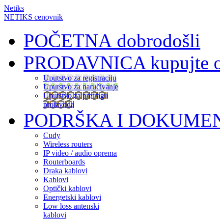
Netiks
NETIKS cenovnik
POČETNA
dobrodošli
PRODAVNICA
kupujte 
Uputstvo za registraciju
Uputstvo za naručivanje
Uputstvo za pretragu
proizvoda
PODRŠKA I DOKUME
Cudy
Wireless routers
IP video / audio oprema
Routerboards
Draka kablovi
Kablovi
Optički kablovi
Energetski kablovi
Low loss antenski
kablovi