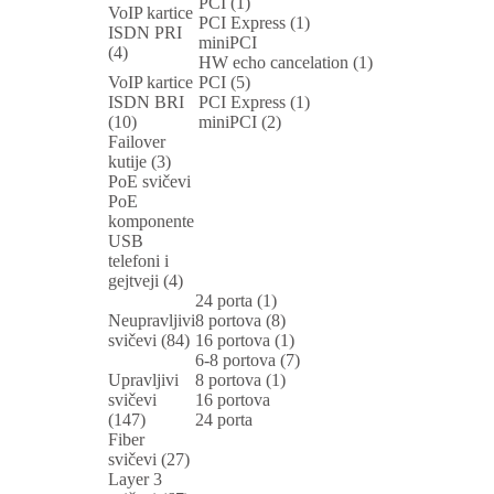
PCI (1)
VoIP kartice
PCI Express (1)
ISDN PRI
miniPCI
(4)
HW echo cancelation (1)
VoIP kartice
PCI (5)
ISDN BRI
PCI Express (1)
(10)
miniPCI (2)
Failover
kutije (3)
PoE svičevi
PoE
komponente
USB
telefoni i
gejtveji (4)
24 porta (1)
Neupravljivi
8 portova (8)
svičevi (84)
16 portova (1)
6-8 portova (7)
Upravljivi
8 portova (1)
svičevi
16 portova
(147)
24 porta
Fiber
svičevi (27)
Layer 3