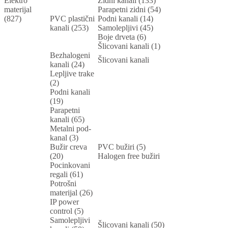
Elektro
Zidni kanali (133)
materijal
Parapetni zidni (54)
(827)
PVC plastični
Podni kanali (14)
kanali (253)
Samolepljivi (45)
Boje drveta (6)
Šlicovani kanali (1)
Bezhalogeni
Šlicovani kanali
kanali (24)
Lepljive trake
(2)
Podni kanali
(19)
Parapetni
kanali (65)
Metalni pod-
kanal (3)
Bužir creva
PVC bužiri (5)
(20)
Halogen free bužiri
Pocinkovani
regali (61)
Potrošni
materijal (26)
IP power
control (5)
Samolepljivi
Šlicovani kanali (50)