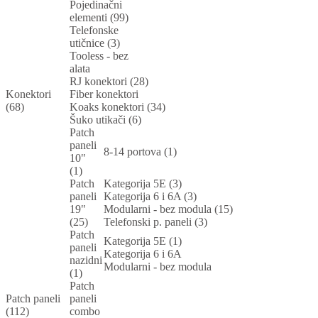
Pojedinačni
elementi (99)
Telefonske
utičnice (3)
Tooless - bez
alata
RJ konektori (28)
Konektori
Fiber konektori
(68)
Koaks konektori (34)
Šuko utikači (6)
Patch
paneli
8-14 portova (1)
10"
(1)
Patch
Kategorija 5E (3)
paneli
Kategorija 6 i 6A (3)
19"
Modularni - bez modula (15)
(25)
Telefonski p. paneli (3)
Patch
Kategorija 5E (1)
paneli
Kategorija 6 i 6A
nazidni
Modularni - bez modula
(1)
Patch
Patch paneli
paneli
(112)
combo