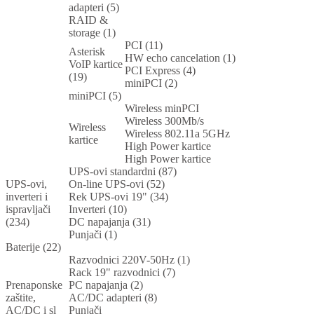
adapteri (5)
RAID &
storage (1)
PCI (11)
Asterisk
HW echo cancelation (1)
VoIP kartice
PCI Express (4)
(19)
miniPCI (2)
miniPCI (5)
Wireless minPCI
Wireless 300Mb/s
Wireless
Wireless 802.11a 5GHz
kartice
High Power kartice
High Power kartice
UPS-ovi standardni (87)
UPS-ovi,
On-line UPS-ovi (52)
inverteri i
Rek UPS-ovi 19" (34)
ispravljači
Inverteri (10)
(234)
DC napajanja (31)
Punjači (1)
Baterije (22)
Razvodnici 220V-50Hz (1)
Rack 19" razvodnici (7)
Prenaponske
PC napajanja (2)
zaštite,
AC/DC adapteri (8)
AC/DC i sl
Punjači