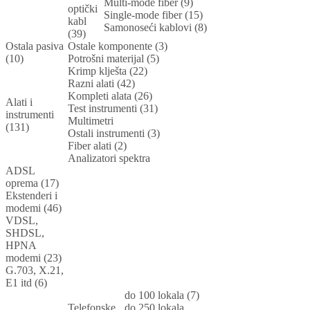
Multi-mode fiber (9)
optički
Single-mode fiber (15)
kabl
Samonoseći kablovi (8)
(39)
Ostala pasiva
Ostale komponente (3)
(10)
Potrošni materijal (5)
Krimp klješta (22)
Razni alati (42)
Kompleti alata (26)
Alati i
Test instrumenti (31)
instrumenti
Multimetri
(131)
Ostali instrumenti (3)
Fiber alati (2)
Analizatori spektra
ADSL
oprema (17)
Ekstenderi i
modemi (46)
VDSL,
SHDSL,
HPNA
modemi (23)
G.703, X.21,
E1 itd (6)
do 100 lokala (7)
Telefonske
do 250 lokala