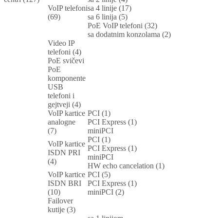
VoIP telefoni
sa 4 linije (17)
(69)
sa 6 linija (5)
PoE VoIP telefoni (32)
sa dodatnim konzolama (2)
Video IP
telefoni (4)
PoE svičevi
PoE
komponente
USB
telefoni i
gejtveji (4)
VoIP kartice
PCI (1)
analogne
PCI Express (1)
(7)
miniPCI
PCI (1)
VoIP kartice
PCI Express (1)
ISDN PRI
miniPCI
(4)
HW echo cancelation (1)
VoIP kartice
PCI (5)
ISDN BRI
PCI Express (1)
(10)
miniPCI (2)
Failover
kutije (3)