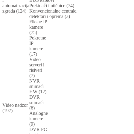
i
BUS kablovi
automatizacija
Prekidači i utičnice (74)
zgrada (124)
Konvencionalne centrale,
detektori i oprema (3)
Fiksne IP
kamere
(75)
Pokretne
IP
kamere
(17)
Video
serveri i
risiveri
(7)
NVR
snimači
HW (12)
DVR
snimači
Video nadzor
(6)
(197)
Analogne
kamere
(9)
DVR PC