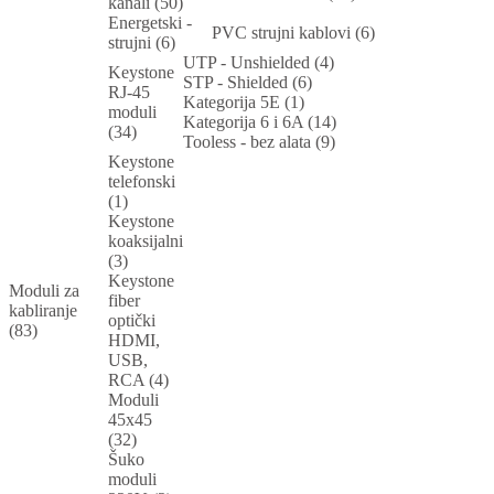
kanali (50)
Energetski -
PVC strujni kablovi (6)
strujni (6)
UTP - Unshielded (4)
Keystone
STP - Shielded (6)
RJ-45
Kategorija 5E (1)
moduli
Kategorija 6 i 6A (14)
(34)
Tooless - bez alata (9)
Keystone
telefonski
(1)
Keystone
koaksijalni
(3)
Keystone
Moduli za
fiber
kabliranje
optički
(83)
HDMI,
USB,
RCA (4)
Moduli
45x45
(32)
Šuko
moduli