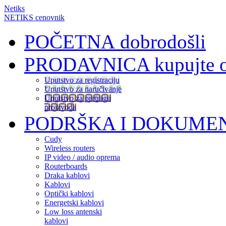
Netiks
NETIKS cenovnik
POČETNA
dobrodošli
PRODAVNICA
kupujte 
Uputstvo za registraciju
Uputstvo za naručivanje
Uputstvo za pretragu
proizvoda
PODRŠKA I DOKUME
Cudy
Wireless routers
IP video / audio oprema
Routerboards
Draka kablovi
Kablovi
Optički kablovi
Energetski kablovi
Low loss antenski
kablovi