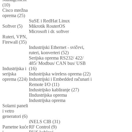
(10)
Cisco mrežna
oprema (25)
SuSE i RedHat Linux
Softver (5)
Mikrotik RouterOS
Microsoft i dr. softver
Ruteri, VPN,
Firewall (35)
Industrijski Ethernet - svičevi,
ruteri, konverteri (52)
Serijska oprema RS232/ 422/
485/ Modbus/ CAN bus/ USB
Industrijska i
(16)
serijska
Industrijska wireless oprema (22)
oprema (224)
Industrijski i Embedded računari i
Remote I/O (11)
Industrijsko kabliranje (27)
IIndustrijska oprema
Industrijska oprema
Solarni paneli
i vetro
generatori (6)
iNELS CIB (31)
Pametne kuće
RF Control (9)