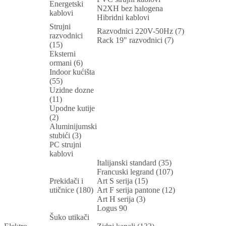
Energetski
N2XH bez halogena
kablovi
Hibridni kablovi
Strujni
Razvodnici 220V-50Hz (7)
razvodnici
Rack 19" razvodnici (7)
(15)
Eksterni
ormani (6)
Indoor kućišta
(55)
Uzidne dozne
(11)
Upodne kutije
(2)
Aluminijumski
stubići (3)
PC strujni
kablovi
Italijanski standard (35)
Francuski legrand (107)
Prekidači i
Art S serija (15)
utičnice (180)
Art F serija pantone (12)
Art H serija (3)
Logus 90
Šuko utikači