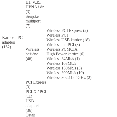
E1, V.35,
HPNA i dr
(3)
Serijske
multiport
(7)
Wireless PCI Express (2)
Wireless PCI
Kartice - PC
Wireless USB kartice (18)
adapteri
Wireless minPCI (3)
(162)
Wireless -
Wireless PCMCIA
bežične
High Power kartice (6)
(46)
Wireless 54Mb/s (1)
Wireless 108Mb/s
Wireless 150Mb/s (3)
Wireless 300Mb/s (10)
Wireless 802.11a 5GHz (2)
PCI Express
(3)
PCI-X / PCI
(11)
USB
adapteri
(36)
Ostali