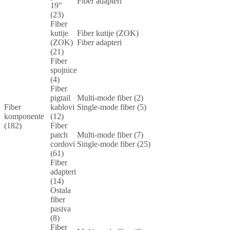
Fiber adapteri
19"
(23)
Fiber
kutije
Fiber kutije (ZOK)
(ZOK)
Fiber adapteri
(21)
Fiber
spojnice
(4)
Fiber
pigtail
Multi-mode fiber (2)
Fiber
kablovi
Single-mode fiber (5)
komponente
(12)
(182)
Fiber
patch
Multi-mode fiber (7)
cordovi
Single-mode fiber (25)
(61)
Fiber
adapteri
(14)
Ostala
fiber
pasiva
(8)
Fiber