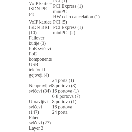
PCI (1)
VoIP kartice
PCI Express (1)
ISDN PRI
miniPCI
(4)
HW echo cancelation (1)
VoIP kartice
PCI (5)
ISDN BRI
PCI Express (1)
(10)
miniPCI (2)
Failover
kutije (3)
PoE svičevi
PoE
komponente
USB
telefoni i
gejtveji (4)
24 porta (1)
Neupravljivi
8 portova (8)
svičevi (84)
16 portova (1)
6-8 portova (7)
Upravljivi
8 portova (1)
svičevi
16 portova
(147)
24 porta
Fiber
svičevi (27)
Layer 3