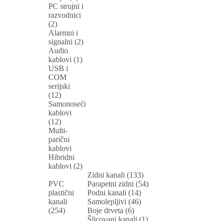
PC strujni i
razvodnici
(2)
Alarmni i
signalni (2)
Audio
kablovi (1)
USB i
COM
serijski
(12)
Samonoseći
kablovi
(12)
Multi-
parični
kablovi
Hibridni
kablovi (2)
Zidni kanali (133)
PVC
Parapetni zidni (54)
plastični
Podni kanali (14)
kanali
Samolepljivi (46)
(254)
Boje drveta (6)
Šlicovani kanali (1)