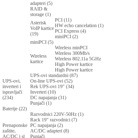
adapteri (5)
RAID &
storage (1)
PCI (11)
Asterisk
HW echo cancelation (1)
VoIP kartice
PCI Express (4)
(19)
miniPCI (2)
miniPCI (5)
Wireless minPCI
Wireless 300Mb/s
Wireless
Wireless 802.11a 5GHz
kartice
High Power kartice
High Power kartice
UPS-ovi standardni (87)
UPS-ovi,
On-line UPS-ovi (52)
inverteri i
Rek UPS-ovi 19" (34)
ispravljači
Inverteri (10)
(234)
DC napajanja (31)
Punjači (1)
Baterije (22)
Razvodnici 220V-50Hz (1)
Rack 19" razvodnici (7)
Prenaponske
PC napajanja (2)
zaštite,
AC/DC adapteri (8)
AC/DC i sl
Punjači