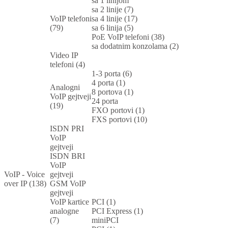
sa 1 linijom
sa 2 linije (7)
VoIP telefoni
sa 4 linije (17)
(79)
sa 6 linija (5)
PoE VoIP telefoni (38)
sa dodatnim konzolama (2)
Video IP
telefoni (4)
1-3 porta (6)
4 porta (1)
Analogni
8 portova (1)
VoIP gejtveji
24 porta
(19)
FXO portovi (1)
FXS portovi (10)
ISDN PRI
VoIP
gejtveji
ISDN BRI
VoIP
VoIP - Voice
gejtveji
over IP (138)
GSM VoIP
gejtveji
VoIP kartice
PCI (1)
analogne
PCI Express (1)
(7)
miniPCI