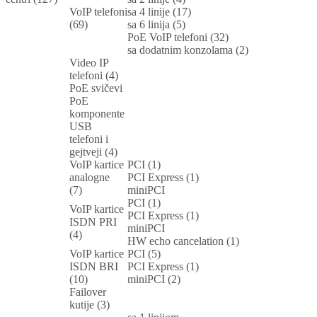
VoIP telefoni
sa 4 linije (17)
(69)
sa 6 linija (5)
PoE VoIP telefoni (32)
sa dodatnim konzolama (2)
Video IP
telefoni (4)
PoE svičevi
PoE
komponente
USB
telefoni i
gejtveji (4)
VoIP kartice
PCI (1)
analogne
PCI Express (1)
(7)
miniPCI
PCI (1)
VoIP kartice
PCI Express (1)
ISDN PRI
miniPCI
(4)
HW echo cancelation (1)
VoIP kartice
PCI (5)
ISDN BRI
PCI Express (1)
(10)
miniPCI (2)
Failover
kutije (3)