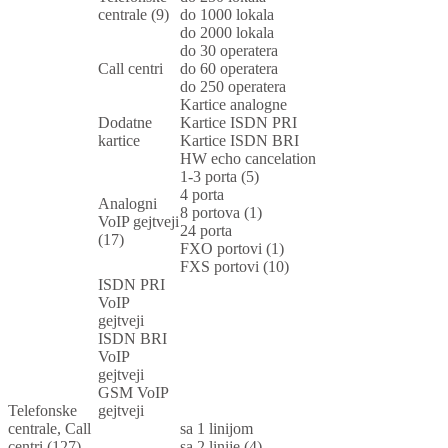
centrale (9)
do 1000 lokala
do 2000 lokala
do 30 operatera
Call centri
do 60 operatera
do 250 operatera
Kartice analogne
Dodatne
Kartice ISDN PRI
kartice
Kartice ISDN BRI
HW echo cancelation
1-3 porta (5)
4 porta
Analogni
8 portova (1)
VoIP gejtveji
24 porta
(17)
FXO portovi (1)
FXS portovi (10)
ISDN PRI
VoIP
gejtveji
ISDN BRI
VoIP
gejtveji
GSM VoIP
Telefonske
gejtveji
centrale, Call
sa 1 linijom
centri (127)
sa 2 linije (4)