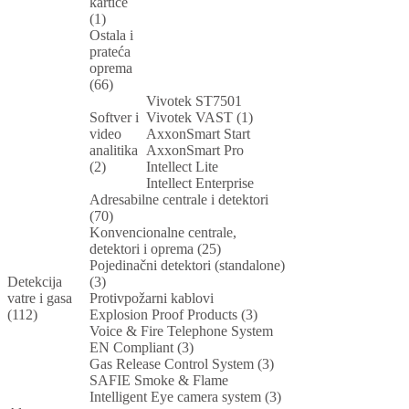
kartice
(1)
Ostala i
prateća
oprema
(66)
Vivotek ST7501
Softver i
Vivotek VAST (1)
video
AxxonSmart Start
analitika
AxxonSmart Pro
(2)
Intellect Lite
Intellect Enterprise
Adresabilne centrale i detektori
(70)
Konvencionalne centrale,
detektori i oprema (25)
Pojedinačni detektori (standalone)
Detekcija
(3)
vatre i gasa
Protivpožarni kablovi
(112)
Explosion Proof Products (3)
Voice & Fire Telephone System
EN Compliant (3)
Gas Release Control System (3)
SAFIE Smoke & Flame
Intelligent Eye camera system (3)