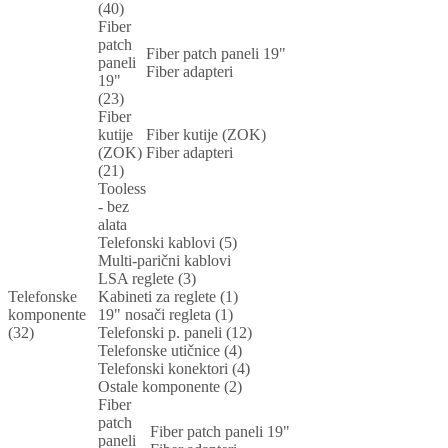
(40)
Fiber
patch
Fiber patch paneli 19"
paneli
Fiber adapteri
19"
(23)
Fiber
kutije
Fiber kutije (ZOK)
(ZOK)
Fiber adapteri
(21)
Tooless
- bez
alata
Telefonski kablovi (5)
Multi-parični kablovi
LSA reglete (3)
Telefonske
Kabineti za reglete (1)
komponente
19" nosači regleta (1)
(32)
Telefonski p. paneli (12)
Telefonske utičnice (4)
Telefonski konektori (4)
Ostale komponente (2)
Fiber
patch
Fiber patch paneli 19"
paneli