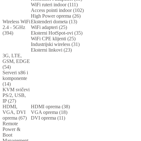
WiFi ruteri indoor (111)
Access pointi indoor (102)
High Power oprema (26)
Wireless WiFi
Ekstenderi dometa (13)
2.4 - 5GHz
WiFi adapteri (25)
(394)
Eksterni HotSpot-ovi (35)
WiFi CPE klijenti (25)
Industrijski wireless (31)
Eksterni linkovi (23)
3G, LTE,
GSM, EDGE
(54)
Serveri x86 i
komponente
(14)
KVM svičevi
PS/2, USB,
IP (27)
HDMI,
HDMI oprema (38)
VGA, DVI
VGA oprema (18)
oprema (67)
DVI oprema (11)
Remote
Power &
Boot
Management