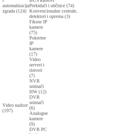
i
BUS kablovi
automatizacija
Prekidači i utičnice (74)
zgrada (124)
Konvencionalne centrale,
detektori i oprema (3)
Fiksne IP
kamere
(75)
Pokretne
IP
kamere
(17)
Video
serveri i
risiveri
(7)
NVR
snimači
HW (12)
DVR
snimači
Video nadzor
(6)
(197)
Analogne
kamere
(9)
DVR PC