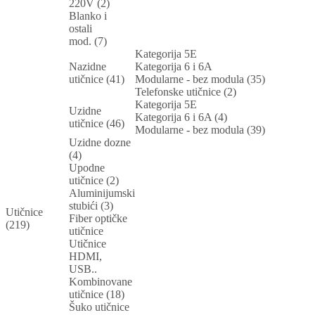
220V (2)
Blanko i
ostali
mod. (7)
Kategorija 5E
Nazidne
Kategorija 6 i 6A
utičnice (41)
Modularne - bez modula (35)
Telefonske utičnice (2)
Kategorija 5E
Uzidne
Kategorija 6 i 6A (4)
utičnice (46)
Modularne - bez modula (39)
Uzidne dozne
(4)
Upodne
utičnice (2)
Aluminijumski
stubići (3)
Utičnice
Fiber optičke
(219)
utičnice
Utičnice
HDMI,
USB..
Kombinovane
utičnice (18)
Šuko utičnice