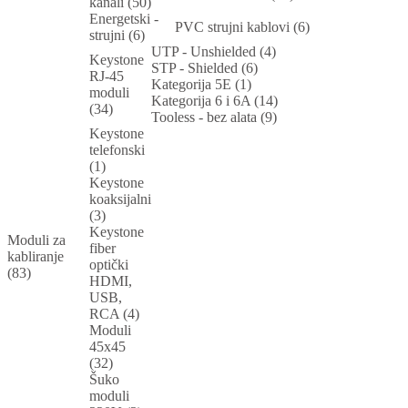
kanali (50)
Energetski -
PVC strujni kablovi (6)
strujni (6)
UTP - Unshielded (4)
Keystone
STP - Shielded (6)
RJ-45
Kategorija 5E (1)
moduli
Kategorija 6 i 6A (14)
(34)
Tooless - bez alata (9)
Keystone
telefonski
(1)
Keystone
koaksijalni
(3)
Keystone
Moduli za
fiber
kabliranje
optički
(83)
HDMI,
USB,
RCA (4)
Moduli
45x45
(32)
Šuko
moduli