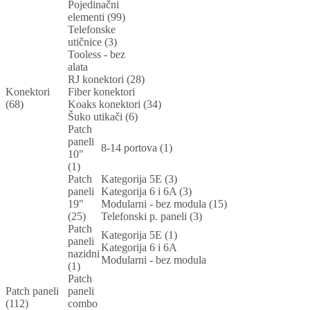
Pojedinačni
elementi (99)
Telefonske
utičnice (3)
Tooless - bez
alata
RJ konektori (28)
Konektori
Fiber konektori
(68)
Koaks konektori (34)
Šuko utikači (6)
Patch
paneli
8-14 portova (1)
10"
(1)
Patch
Kategorija 5E (3)
paneli
Kategorija 6 i 6A (3)
19"
Modularni - bez modula (15)
(25)
Telefonski p. paneli (3)
Patch
Kategorija 5E (1)
paneli
Kategorija 6 i 6A
nazidni
Modularni - bez modula
(1)
Patch
Patch paneli
paneli
(112)
combo