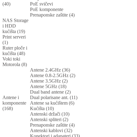
(40)
PoE svičevi
PoE komponente
Prenaponske zaštite (4)
NAS Storage
i HDD
kućišta (19)
Print serveri
(1)
Ruter ploče i
kućišta (48)
Voki toki
Motorola (8)
Antene 2.4GHz (36)
Antene 0.8-2.5GHz (2)
Antene 3.5GHz (2)
Antene 5GHz (18)
Dual band antene (2)
Antene i
Dual polarisane ant. (11)
komponente
Antene sa kućištem (6)
(168)
Kućišta (10)
Antenski držači (10)
Antenski spliteri (2)
Prenaponske zaštite (4)
Antenski kablovi (32)
Konektori i adapateri (33)