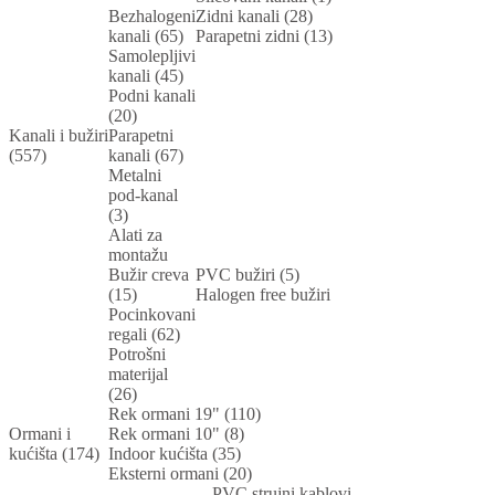
Bezhalogeni
Zidni kanali (28)
kanali (65)
Parapetni zidni (13)
Samolepljivi
kanali (45)
Podni kanali
(20)
Kanali i bužiri
Parapetni
(557)
kanali (67)
Metalni
pod-kanal
(3)
Alati za
montažu
Bužir creva
PVC bužiri (5)
(15)
Halogen free bužiri
Pocinkovani
regali (62)
Potrošni
materijal
(26)
Rek ormani 19" (110)
Ormani i
Rek ormani 10" (8)
kućišta (174)
Indoor kućišta (35)
Eksterni ormani (20)
PVC strujni kablovi