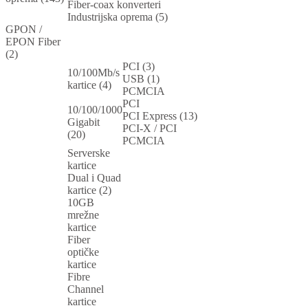
Fiber-coax konverteri
Industrijska oprema (5)
GPON /
EPON Fiber
(2)
PCI (3)
10/100Mb/s
USB (1)
kartice (4)
PCMCIA
PCI
10/100/1000
PCI Express (13)
Gigabit
PCI-X / PCI
(20)
PCMCIA
Serverske
kartice
Dual i Quad
kartice (2)
10GB
mrežne
kartice
Fiber
optičke
kartice
Fibre
Channel
kartice