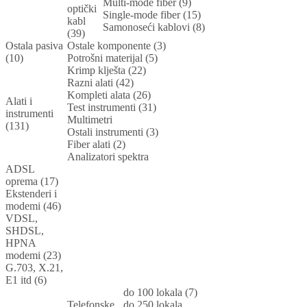
Multi-mode fiber (9)
optički
Single-mode fiber (15)
kabl
Samonoseći kablovi (8)
(39)
Ostala pasiva
Ostale komponente (3)
(10)
Potrošni materijal (5)
Krimp klješta (22)
Razni alati (42)
Kompleti alata (26)
Alati i
Test instrumenti (31)
instrumenti
Multimetri
(131)
Ostali instrumenti (3)
Fiber alati (2)
Analizatori spektra
ADSL
oprema (17)
Ekstenderi i
modemi (46)
VDSL,
SHDSL,
HPNA
modemi (23)
G.703, X.21,
E1 itd (6)
do 100 lokala (7)
Telefonske
do 250 lokala