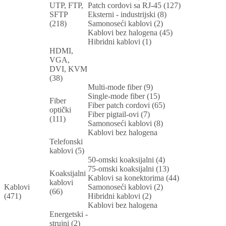
UTP, FTP,
Patch cordovi sa RJ-45 (127)
SFTP
Eksterni - industrijski (8)
(218)
Samonoseći kablovi (2)
Kablovi bez halogena (45)
Hibridni kablovi (1)
HDMI,
VGA,
DVI, KVM
(38)
Multi-mode fiber (9)
Single-mode fiber (15)
Fiber
Fiber patch cordovi (65)
optički
Fiber pigtail-ovi (7)
(111)
Samonoseći kablovi (8)
Kablovi bez halogena
Telefonski
kablovi (5)
50-omski koaksijalni (4)
75-omski koaksijalni (13)
Koaksijalni
Kablovi sa konektorima (44)
kablovi
Kablovi
Samonoseći kablovi (2)
(66)
(471)
Hibridni kablovi (2)
Kablovi bez halogena
Energetski -
strujni (2)