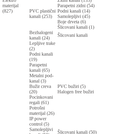
Elektro
Zidni kanali (133)
materijal
Parapetni zidni (54)
(827)
PVC plastični
Podni kanali (14)
kanali (253)
Samolepljivi (45)
Boje drveta (6)
Šlicovani kanali (1)
Bezhalogeni
Šlicovani kanali
kanali (24)
Lepljive trake
(2)
Podni kanali
(19)
Parapetni
kanali (65)
Metalni pod-
kanal (3)
Bužir creva
PVC bužiri (5)
(20)
Halogen free bužiri
Pocinkovani
regali (61)
Potrošni
materijal (26)
IP power
control (5)
Samolepljivi
Šlicovani kanali (50)