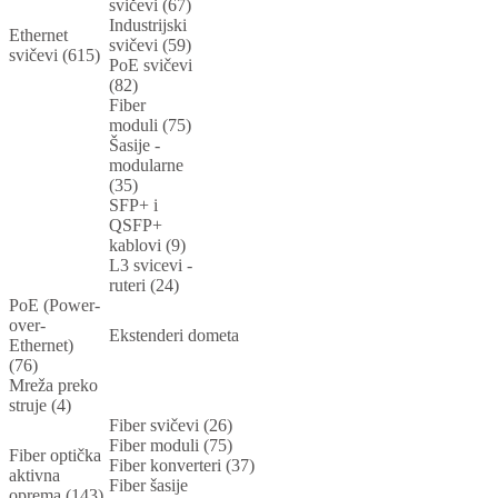
svičevi (67)
Industrijski
Ethernet
svičevi (59)
svičevi (615)
PoE svičevi
(82)
Fiber
moduli (75)
Šasije -
modularne
(35)
SFP+ i
QSFP+
kablovi (9)
L3 svicevi -
ruteri (24)
PoE (Power-
over-
Ekstenderi dometa
Ethernet)
(76)
Mreža preko
struje (4)
Fiber svičevi (26)
Fiber moduli (75)
Fiber optička
Fiber konverteri (37)
aktivna
Fiber šasije
oprema (143)