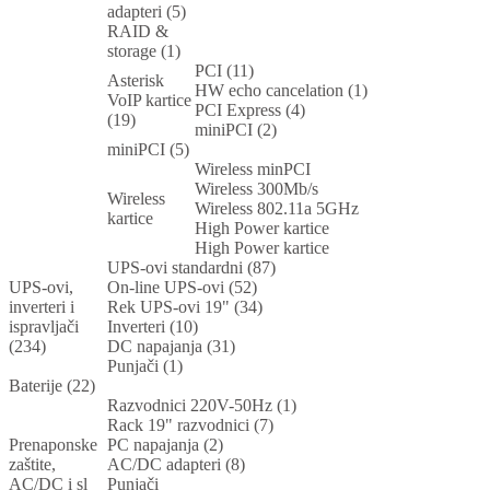
adapteri (5)
RAID &
storage (1)
PCI (11)
Asterisk
HW echo cancelation (1)
VoIP kartice
PCI Express (4)
(19)
miniPCI (2)
miniPCI (5)
Wireless minPCI
Wireless 300Mb/s
Wireless
Wireless 802.11a 5GHz
kartice
High Power kartice
High Power kartice
UPS-ovi standardni (87)
UPS-ovi,
On-line UPS-ovi (52)
inverteri i
Rek UPS-ovi 19" (34)
ispravljači
Inverteri (10)
(234)
DC napajanja (31)
Punjači (1)
Baterije (22)
Razvodnici 220V-50Hz (1)
Rack 19" razvodnici (7)
Prenaponske
PC napajanja (2)
zaštite,
AC/DC adapteri (8)
AC/DC i sl
Punjači