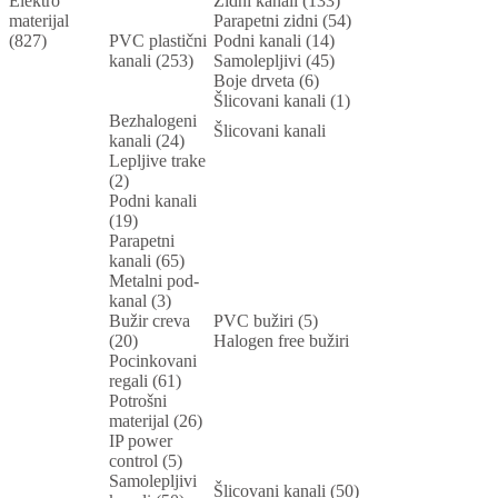
Elektro
Zidni kanali (133)
materijal
Parapetni zidni (54)
(827)
PVC plastični
Podni kanali (14)
kanali (253)
Samolepljivi (45)
Boje drveta (6)
Šlicovani kanali (1)
Bezhalogeni
Šlicovani kanali
kanali (24)
Lepljive trake
(2)
Podni kanali
(19)
Parapetni
kanali (65)
Metalni pod-
kanal (3)
Bužir creva
PVC bužiri (5)
(20)
Halogen free bužiri
Pocinkovani
regali (61)
Potrošni
materijal (26)
IP power
control (5)
Samolepljivi
Šlicovani kanali (50)