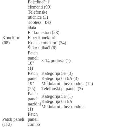
Pojedinačni
elementi (99)
Telefonske
utičnice (3)
Tooless - bez
alata
RJ konektori (28)
Konektori
Fiber konektori
(68)
Koaks konektori (34)
Šuko utikači (6)
Patch
paneli
8-14 portova (1)
10"
(1)
Patch
Kategorija 5E (3)
paneli
Kategorija 6 i 6A (3)
19"
Modularni - bez modula (15)
(25)
Telefonski p. paneli (3)
Patch
Kategorija 5E (1)
paneli
Kategorija 6 i 6A
nazidni
Modularni - bez modula
(1)
Patch
Patch paneli
paneli
(112)
combo