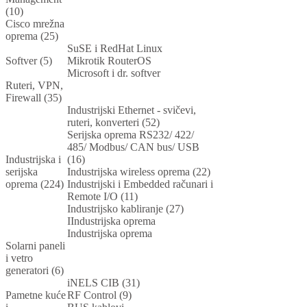
(10)
Cisco mrežna
oprema (25)
SuSE i RedHat Linux
Softver (5)
Mikrotik RouterOS
Microsoft i dr. softver
Ruteri, VPN,
Firewall (35)
Industrijski Ethernet - svičevi,
ruteri, konverteri (52)
Serijska oprema RS232/ 422/
485/ Modbus/ CAN bus/ USB
Industrijska i
(16)
serijska
Industrijska wireless oprema (22)
oprema (224)
Industrijski i Embedded računari i
Remote I/O (11)
Industrijsko kabliranje (27)
IIndustrijska oprema
Industrijska oprema
Solarni paneli
i vetro
generatori (6)
iNELS CIB (31)
Pametne kuće
RF Control (9)