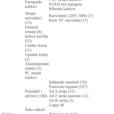
Energetski
N2XH bez halogena
kablovi
Hibridni kablovi
Strujni
Razvodnici 220V-50Hz (7)
razvodnici
Rack 19" razvodnici (7)
(15)
Eksterni
ormani (6)
Indoor kućišta
(55)
Uzidne dozne
(11)
Upodne kutije
(2)
Aluminijumski
stubići (3)
PC strujni
kablovi
Italijanski standard (35)
Francuski legrand (107)
Prekidači i
Art S serija (15)
utičnice (180)
Art F serija pantone (12)
Art H serija (3)
Logus 90
Šuko utikači