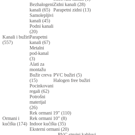
Bezhalogeni
Zidni kanali (28)
kanali (65)
Parapetni zidni (13)
Samolepljivi
kanali (45)
Podni kanali
(20)
Kanali i bužiri
Parapetni
(557)
kanali (67)
Metalni
pod-kanal
(3)
Alati za
montažu
Bužir creva
PVC bužiri (5)
(15)
Halogen free bužiri
Pocinkovani
regali (62)
Potrošni
materijal
(26)
Rek ormani 19" (110)
Ormani i
Rek ormani 10" (8)
kućišta (174)
Indoor kućišta (35)
Eksterni ormani (20)
PVC strujni kablovi