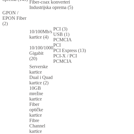
Fiber-coax konverteri
Industrijska oprema (5)
GPON /
EPON Fiber
(2)
PCI (3)
10/100Mb/s
USB (1)
kartice (4)
PCMCIA
PCI
10/100/1000
PCI Express (13)
Gigabit
PCI-X / PCI
(20)
PCMCIA
Serverske
kartice
Dual i Quad
kartice (2)
10GB
mrežne
kartice
Fiber
optičke
kartice
Fibre
Channel
kartice