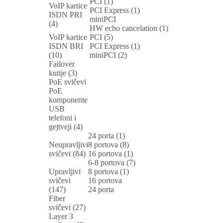
PCI (1)
VoIP kartice
PCI Express (1)
ISDN PRI
miniPCI
(4)
HW echo cancelation (1)
VoIP kartice
PCI (5)
ISDN BRI
PCI Express (1)
(10)
miniPCI (2)
Failover
kutije (3)
PoE svičevi
PoE
komponente
USB
telefoni i
gejtveji (4)
24 porta (1)
Neupravljivi
8 portova (8)
svičevi (84)
16 portova (1)
6-8 portova (7)
Upravljivi
8 portova (1)
svičevi
16 portova
(147)
24 porta
Fiber
svičevi (27)
Layer 3