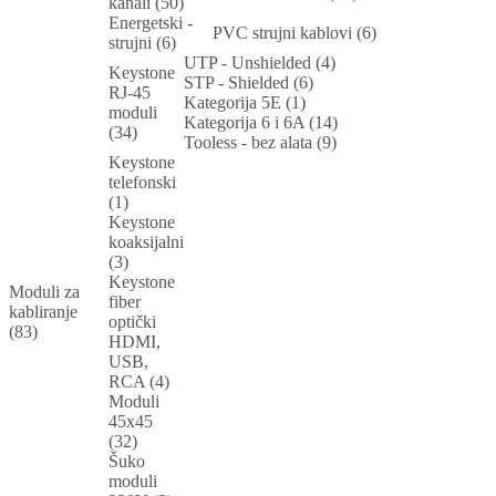
kanali (50)
Energetski -
PVC strujni kablovi (6)
strujni (6)
UTP - Unshielded (4)
Keystone
STP - Shielded (6)
RJ-45
Kategorija 5E (1)
moduli
Kategorija 6 i 6A (14)
(34)
Tooless - bez alata (9)
Keystone
telefonski
(1)
Keystone
koaksijalni
(3)
Keystone
Moduli za
fiber
kabliranje
optički
(83)
HDMI,
USB,
RCA (4)
Moduli
45x45
(32)
Šuko
moduli