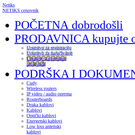
Netiks
NETIKS cenovnik
POČETNA
dobrodošli
PRODAVNICA
kupujte 
Uputstvo za registraciju
Uputstvo za naručivanje
Uputstvo za pretragu
proizvoda
PODRŠKA I DOKUME
Cudy
Wireless routers
IP video / audio oprema
Routerboards
Draka kablovi
Kablovi
Optički kablovi
Energetski kablovi
Low loss antenski
kablovi