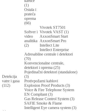
kartice
(1)
Ostala i
prateća
oprema
(66)
Vivotek ST7501
Softver i
Vivotek VAST (1)
video
AxxonSmart Start
analitika
AxxonSmart Pro
(2)
Intellect Lite
Intellect Enterprise
Adresabilne centrale i detektori
(70)
Konvencionalne centrale,
detektori i oprema (25)
Pojedinačni detektori (standalone)
Detekcija
(3)
vatre i gasa
Protivpožarni kablovi
(112)
Explosion Proof Products (3)
Voice & Fire Telephone System
EN Compliant (3)
Gas Release Control System (3)
SAFIE Smoke & Flame
Intelligent Eye camera system (3)