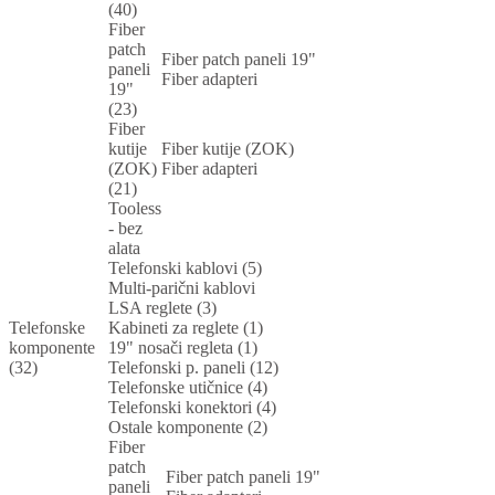
(40)
Fiber
patch
Fiber patch paneli 19"
paneli
Fiber adapteri
19"
(23)
Fiber
kutije
Fiber kutije (ZOK)
(ZOK)
Fiber adapteri
(21)
Tooless
- bez
alata
Telefonski kablovi (5)
Multi-parični kablovi
LSA reglete (3)
Telefonske
Kabineti za reglete (1)
komponente
19" nosači regleta (1)
(32)
Telefonski p. paneli (12)
Telefonske utičnice (4)
Telefonski konektori (4)
Ostale komponente (2)
Fiber
patch
Fiber patch paneli 19"
paneli