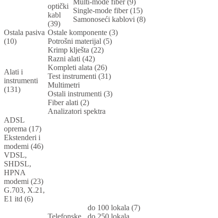
Multi-mode fiber (9)
optički
Single-mode fiber (15)
kabl
Samonoseći kablovi (8)
(39)
Ostala pasiva
Ostale komponente (3)
(10)
Potrošni materijal (5)
Krimp klješta (22)
Razni alati (42)
Kompleti alata (26)
Alati i
Test instrumenti (31)
instrumenti
Multimetri
(131)
Ostali instrumenti (3)
Fiber alati (2)
Analizatori spektra
ADSL
oprema (17)
Ekstenderi i
modemi (46)
VDSL,
SHDSL,
HPNA
modemi (23)
G.703, X.21,
E1 itd (6)
do 100 lokala (7)
Telefonske
do 250 lokala