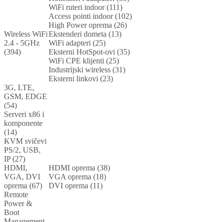
WiFi ruteri indoor (111)
Access pointi indoor (102)
High Power oprema (26)
Wireless WiFi
Ekstenderi dometa (13)
2.4 - 5GHz
WiFi adapteri (25)
(394)
Eksterni HotSpot-ovi (35)
WiFi CPE klijenti (25)
Industrijski wireless (31)
Eksterni linkovi (23)
3G, LTE,
GSM, EDGE
(54)
Serveri x86 i
komponente
(14)
KVM svičevi
PS/2, USB,
IP (27)
HDMI,
HDMI oprema (38)
VGA, DVI
VGA oprema (18)
oprema (67)
DVI oprema (11)
Remote
Power &
Boot
Management