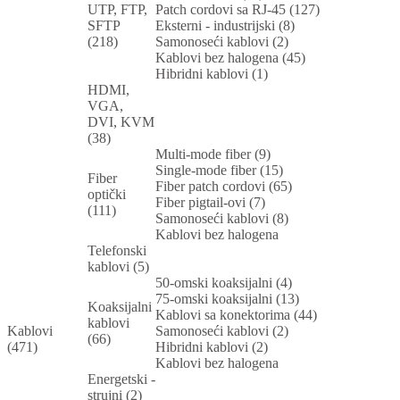
UTP, FTP,
Patch cordovi sa RJ-45 (127)
SFTP
Eksterni - industrijski (8)
(218)
Samonoseći kablovi (2)
Kablovi bez halogena (45)
Hibridni kablovi (1)
HDMI,
VGA,
DVI, KVM
(38)
Multi-mode fiber (9)
Single-mode fiber (15)
Fiber
Fiber patch cordovi (65)
optički
Fiber pigtail-ovi (7)
(111)
Samonoseći kablovi (8)
Kablovi bez halogena
Telefonski
kablovi (5)
50-omski koaksijalni (4)
75-omski koaksijalni (13)
Koaksijalni
Kablovi sa konektorima (44)
kablovi
Kablovi
Samonoseći kablovi (2)
(66)
(471)
Hibridni kablovi (2)
Kablovi bez halogena
Energetski -
strujni (2)