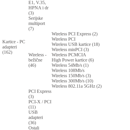
E1, V.35,
HPNA i dr
(3)
Serijske
multiport
(7)
Wireless PCI Express (2)
Wireless PCI
Kartice - PC
Wireless USB kartice (18)
adapteri
Wireless minPCI (3)
(162)
Wireless -
Wireless PCMCIA
bežične
High Power kartice (6)
(46)
Wireless 54Mb/s (1)
Wireless 108Mb/s
Wireless 150Mb/s (3)
Wireless 300Mb/s (10)
Wireless 802.11a 5GHz (2)
PCI Express
(3)
PCI-X / PCI
(11)
USB
adapteri
(36)
Ostali