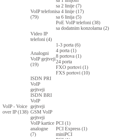
sa 1 linijom
sa 2 linije (7)
VoIP telefoni
sa 4 linije (17)
(79)
sa 6 linija (5)
PoE VoIP telefoni (38)
sa dodatnim konzolama (2)
Video IP
telefoni (4)
1-3 porta (6)
4 porta (1)
Analogni
8 portova (1)
VoIP gejtveji
24 porta
(19)
FXO portovi (1)
FXS portovi (10)
ISDN PRI
VoIP
gejtveji
ISDN BRI
VoIP
VoIP - Voice
gejtveji
over IP (138)
GSM VoIP
gejtveji
VoIP kartice
PCI (1)
analogne
PCI Express (1)
(7)
miniPCI