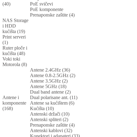
(40)
PoE svičevi
PoE komponente
Prenaponske zaštite (4)
NAS Storage
i HDD
kućišta (19)
Print serveri
(1)
Ruter ploče i
kućišta (48)
Voki toki
Motorola (8)
Antene 2.4GHz (36)
Antene 0.8-2.5GHz (2)
Antene 3.5GHz (2)
Antene 5GHz (18)
Dual band antene (2)
Antene i
Dual polarisane ant. (11)
komponente
Antene sa kućištem (6)
(168)
Kućišta (10)
Antenski držači (10)
Antenski spliteri (2)
Prenaponske zaštite (4)
Antenski kablovi (32)
Konektori i adapateri (33)