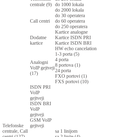
centrale (9)
do 1000 lokala
do 2000 lokala
do 30 operatera
Call centri
do 60 operatera
do 250 operatera
Kartice analogne
Dodatne
Kartice ISDN PRI
kartice
Kartice ISDN BRI
HW echo cancelation
1-3 porta (5)
4 porta
Analogni
8 portova (1)
VoIP gejtveji
24 porta
(17)
FXO portovi (1)
FXS portovi (10)
ISDN PRI
VoIP
gejtveji
ISDN BRI
VoIP
gejtveji
GSM VoIP
Telefonske
gejtveji
centrale, Call
sa 1 linijom
centri (127)
sa 2 linije (4)