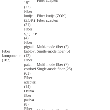
Fiber adapteri
19"
(23)
Fiber
kutije
Fiber kutije (ZOK)
(ZOK)
Fiber adapteri
(21)
Fiber
spojnice
(4)
Fiber
pigtail
Multi-mode fiber (2)
Fiber
kablovi
Single-mode fiber (5)
komponente
(12)
(182)
Fiber
patch
Multi-mode fiber (7)
cordovi
Single-mode fiber (25)
(61)
Fiber
adapteri
(14)
Ostala
fiber
pasiva
(8)
Fiber