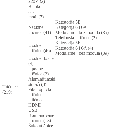
220V (2)
Blanko i
ostali
mod. (7)
Kategorija 5E
Nazidne
Kategorija 6 i 6A
utičnice (41)
Modularne - bez modula (35)
Telefonske utičnice (2)
Kategorija 5E
Uzidne
Kategorija 6 i 6A (4)
utičnice (46)
Modularne - bez modula (39)
Uzidne dozne
(4)
Upodne
utičnice (2)
Aluminijumski
stubići (3)
Utičnice
Fiber optičke
(219)
utičnice
Utičnice
HDMI,
USB..
Kombinovane
utičnice (18)
Šuko utičnice