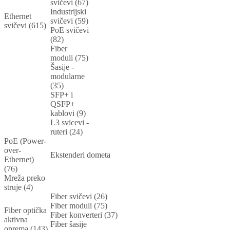
svičevi (67)
Industrijski
Ethernet
svičevi (59)
svičevi (615)
PoE svičevi
(82)
Fiber
moduli (75)
Šasije -
modularne
(35)
SFP+ i
QSFP+
kablovi (9)
L3 svicevi -
ruteri (24)
PoE (Power-
over-
Ekstenderi dometa
Ethernet)
(76)
Mreža preko
struje (4)
Fiber svičevi (26)
Fiber moduli (75)
Fiber optička
Fiber konverteri (37)
aktivna
Fiber šasije
oprema (143)