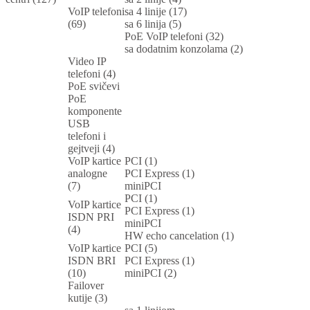
VoIP telefoni
sa 4 linije (17)
(69)
sa 6 linija (5)
PoE VoIP telefoni (32)
sa dodatnim konzolama (2)
Video IP
telefoni (4)
PoE svičevi
PoE
komponente
USB
telefoni i
gejtveji (4)
VoIP kartice
PCI (1)
analogne
PCI Express (1)
(7)
miniPCI
PCI (1)
VoIP kartice
PCI Express (1)
ISDN PRI
miniPCI
(4)
HW echo cancelation (1)
VoIP kartice
PCI (5)
ISDN BRI
PCI Express (1)
(10)
miniPCI (2)
Failover
kutije (3)