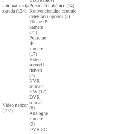
i
BUS kablovi
automatizacija
Prekidači i utičnice (74)
zgrada (124)
Konvencionalne centrale,
detektori i oprema (3)
Fiksne IP
kamere
(75)
Pokretne
IP
kamere
(17)
Video
serveri i
risiveri
(7)
NVR
snimači
HW (12)
DVR
snimači
Video nadzor
(6)
(197)
Analogne
kamere
(9)
DVR PC