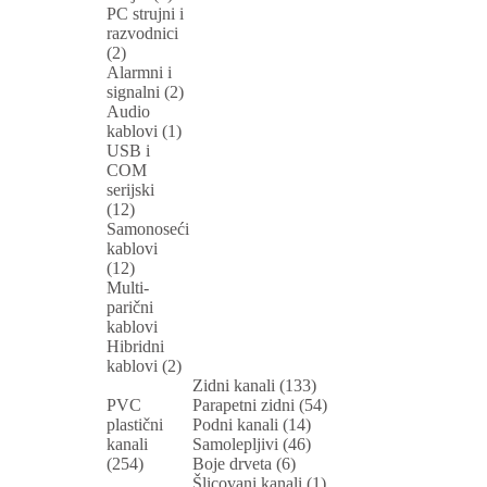
PC strujni i
razvodnici
(2)
Alarmni i
signalni (2)
Audio
kablovi (1)
USB i
COM
serijski
(12)
Samonoseći
kablovi
(12)
Multi-
parični
kablovi
Hibridni
kablovi (2)
Zidni kanali (133)
PVC
Parapetni zidni (54)
plastični
Podni kanali (14)
kanali
Samolepljivi (46)
(254)
Boje drveta (6)
Šlicovani kanali (1)