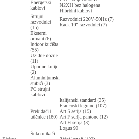
Energetski
N2XH bez halogena
kablovi
Hibridni kablovi
Strujni
Razvodnici 220V-50Hz (7)
razvodnici
Rack 19" razvodnici (7)
(15)
Eksterni
ormani (6)
Indoor kućišta
(55)
Uzidne dozne
(11)
Upodne kutije
(2)
Aluminijumski
stubići (3)
PC strujni
kablovi
Italijanski standard (35)
Francuski legrand (107)
Prekidači i
Art S serija (15)
utičnice (180)
Art F serija pantone (12)
Art H serija (3)
Logus 90
Šuko utikači