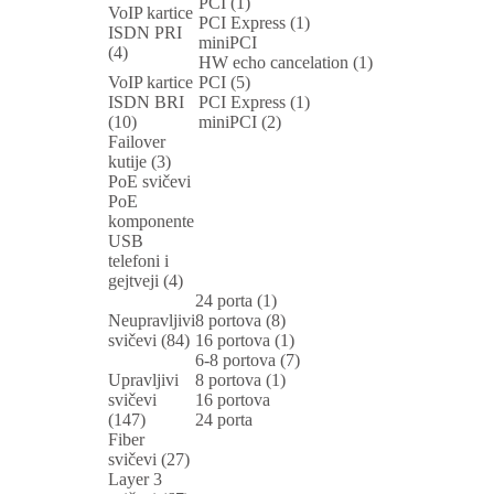
PCI (1)
VoIP kartice
PCI Express (1)
ISDN PRI
miniPCI
(4)
HW echo cancelation (1)
VoIP kartice
PCI (5)
ISDN BRI
PCI Express (1)
(10)
miniPCI (2)
Failover
kutije (3)
PoE svičevi
PoE
komponente
USB
telefoni i
gejtveji (4)
24 porta (1)
Neupravljivi
8 portova (8)
svičevi (84)
16 portova (1)
6-8 portova (7)
Upravljivi
8 portova (1)
svičevi
16 portova
(147)
24 porta
Fiber
svičevi (27)
Layer 3