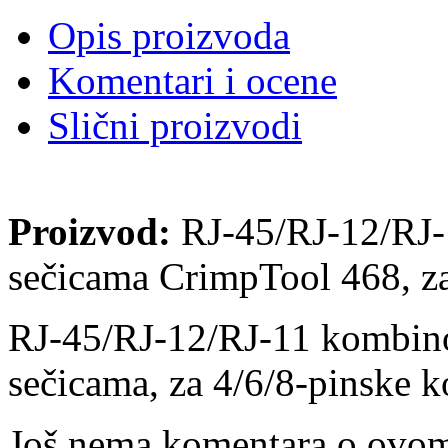
Opis proizvoda
Komentari i ocene
Slični proizvodi
Proizvod:
RJ-45/RJ-12/RJ-1
sečicama CrimpTool 468, za
RJ-45/RJ-12/RJ-11 kombino
sečicama, za 4/6/8-pinske 
Još nema komentara o ovom