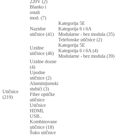
220V (2)
Blanko i
ostali
mod. (7)
Kategorija 5E
Nazidne
Kategorija 6 i 6A
utičnice (41)
Modularne - bez modula (35)
Telefonske utičnice (2)
Kategorija 5E
Uzidne
Kategorija 6 i 6A (4)
utičnice (46)
Modularne - bez modula (39)
Uzidne dozne
(4)
Upodne
utičnice (2)
Aluminijumski
stubići (3)
Utičnice
Fiber optičke
(219)
utičnice
Utičnice
HDMI,
USB..
Kombinovane
utičnice (18)
Šuko utičnice