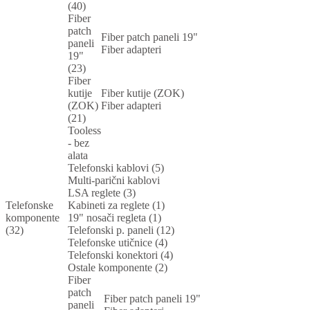
(40)
Fiber
patch
Fiber patch paneli 19"
paneli
Fiber adapteri
19"
(23)
Fiber
kutije
Fiber kutije (ZOK)
(ZOK)
Fiber adapteri
(21)
Tooless
- bez
alata
Telefonski kablovi (5)
Multi-parični kablovi
LSA reglete (3)
Telefonske
Kabineti za reglete (1)
komponente
19" nosači regleta (1)
(32)
Telefonski p. paneli (12)
Telefonske utičnice (4)
Telefonski konektori (4)
Ostale komponente (2)
Fiber
patch
Fiber patch paneli 19"
paneli