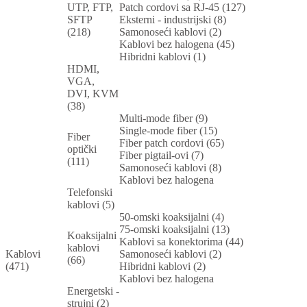
UTP, FTP,
Patch cordovi sa RJ-45 (127)
SFTP
Eksterni - industrijski (8)
(218)
Samonoseći kablovi (2)
Kablovi bez halogena (45)
Hibridni kablovi (1)
HDMI,
VGA,
DVI, KVM
(38)
Multi-mode fiber (9)
Single-mode fiber (15)
Fiber
Fiber patch cordovi (65)
optički
Fiber pigtail-ovi (7)
(111)
Samonoseći kablovi (8)
Kablovi bez halogena
Telefonski
kablovi (5)
50-omski koaksijalni (4)
75-omski koaksijalni (13)
Koaksijalni
Kablovi sa konektorima (44)
kablovi
Kablovi
Samonoseći kablovi (2)
(66)
(471)
Hibridni kablovi (2)
Kablovi bez halogena
Energetski -
strujni (2)