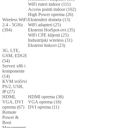
WiFi ruteri indoor (111)
Access pointi indoor (102)
High Power oprema (26)
Wireless WiFi
Ekstenderi dometa (13)
2.4 - 5GHz
WiFi adapteri (25)
(394)
Eksterni HotSpot-ovi (35)
WiFi CPE klijenti (25)
Industrijski wireless (31)
Eksterni linkovi (23)
3G, LTE,
GSM, EDGE
(54)
Serveri x86 i
komponente
(14)
KVM svičevi
PS/2, USB,
IP (27)
HDMI,
HDMI oprema (38)
VGA, DVI
VGA oprema (18)
oprema (67)
DVI oprema (11)
Remote
Power &
Boot
Management