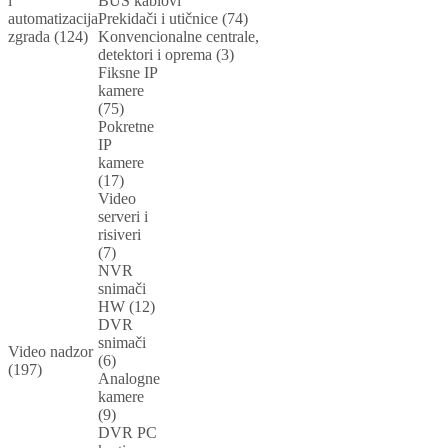
i
BUS kablovi
automatizacija
Prekidači i utičnice (74)
zgrada (124)
Konvencionalne centrale,
detektori i oprema (3)
Fiksne IP
kamere
(75)
Pokretne
IP
kamere
(17)
Video
serveri i
risiveri
(7)
NVR
snimači
HW (12)
DVR
snimači
Video nadzor
(6)
(197)
Analogne
kamere
(9)
DVR PC