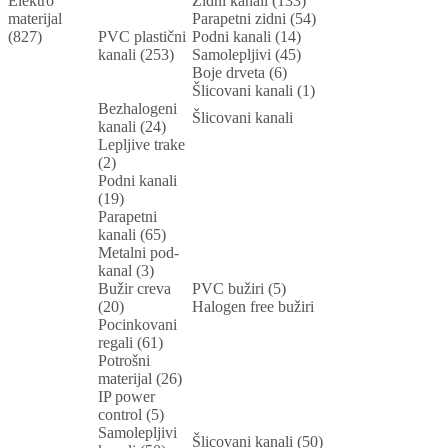
Elektro
Zidni kanali (133)
materijal
Parapetni zidni (54)
(827)
PVC plastični
Podni kanali (14)
kanali (253)
Samolepljivi (45)
Boje drveta (6)
Šlicovani kanali (1)
Bezhalogeni
Šlicovani kanali
kanali (24)
Lepljive trake
(2)
Podni kanali
(19)
Parapetni
kanali (65)
Metalni pod-
kanal (3)
Bužir creva
PVC bužiri (5)
(20)
Halogen free bužiri
Pocinkovani
regali (61)
Potrošni
materijal (26)
IP power
control (5)
Samolepljivi
Šlicovani kanali (50)