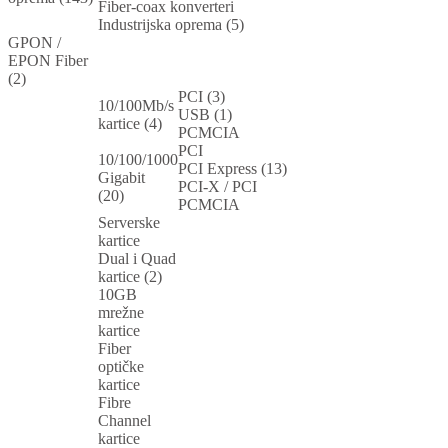
Fiber-coax konverteri
Industrijska oprema (5)
GPON /
EPON Fiber
(2)
PCI (3)
10/100Mb/s
USB (1)
kartice (4)
PCMCIA
PCI
10/100/1000
PCI Express (13)
Gigabit
PCI-X / PCI
(20)
PCMCIA
Serverske
kartice
Dual i Quad
kartice (2)
10GB
mrežne
kartice
Fiber
optičke
kartice
Fibre
Channel
kartice