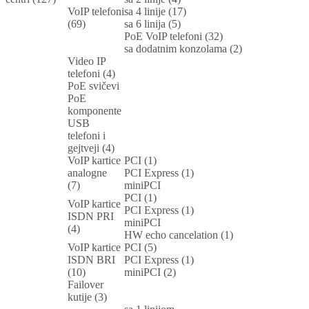
VoIP telefoni
sa 4 linije (17)
(69)
sa 6 linija (5)
PoE VoIP telefoni (32)
sa dodatnim konzolama (2)
Video IP
telefoni (4)
PoE svičevi
PoE
komponente
USB
telefoni i
gejtveji (4)
VoIP kartice
PCI (1)
analogne
PCI Express (1)
(7)
miniPCI
PCI (1)
VoIP kartice
PCI Express (1)
ISDN PRI
miniPCI
(4)
HW echo cancelation (1)
VoIP kartice
PCI (5)
ISDN BRI
PCI Express (1)
(10)
miniPCI (2)
Failover
kutije (3)