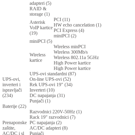
adapteri (5)
RAID &
storage (1)
PCI (11)
Asterisk
HW echo cancelation (1)
VoIP kartice
PCI Express (4)
(19)
miniPCI (2)
miniPCI (5)
Wireless minPCI
Wireless 300Mb/s
Wireless
Wireless 802.11a 5GHz
kartice
High Power kartice
High Power kartice
UPS-ovi standardni (87)
UPS-ovi,
On-line UPS-ovi (52)
inverteri i
Rek UPS-ovi 19" (34)
ispravljači
Inverteri (10)
(234)
DC napajanja (31)
Punjači (1)
Baterije (22)
Razvodnici 220V-50Hz (1)
Rack 19" razvodnici (7)
Prenaponske
PC napajanja (2)
zaštite,
AC/DC adapteri (8)
AC/DC i sl
Punjači