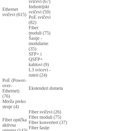
svičevi (67)
Industrijski
Ethernet
svičevi (59)
svičevi (615)
PoE svičevi
(82)
Fiber
moduli (75)
Šasije -
modularne
(35)
SFP+ i
QSFP+
kablovi (9)
L3 svicevi -
ruteri (24)
PoE (Power-
over-
Ekstenderi dometa
Ethernet)
(76)
Mreža preko
struje (4)
Fiber svičevi (26)
Fiber moduli (75)
Fiber optička
Fiber konverteri (37)
aktivna
Fiber šasije
oprema (143)