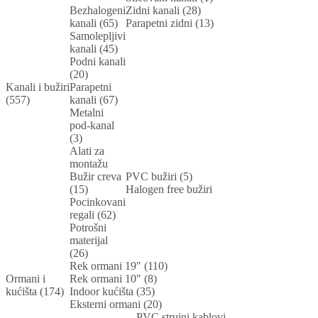
Bezhalogeni
Zidni kanali (28)
kanali (65)
Parapetni zidni (13)
Samolepljivi
kanali (45)
Podni kanali
(20)
Kanali i bužiri
Parapetni
(557)
kanali (67)
Metalni
pod-kanal
(3)
Alati za
montažu
Bužir creva
PVC bužiri (5)
(15)
Halogen free bužiri
Pocinkovani
regali (62)
Potrošni
materijal
(26)
Rek ormani 19" (110)
Ormani i
Rek ormani 10" (8)
kućišta (174)
Indoor kućišta (35)
Eksterni ormani (20)
PVC strujni kablovi