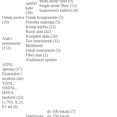
Multi-mode fiber (9)
optički
Single-mode fiber (15)
kabl
Samonoseći kablovi (8)
(39)
Ostala pasiva
Ostale komponente (3)
(10)
Potrošni materijal (5)
Krimp klješta (22)
Razni alati (42)
Kompleti alata (26)
Alati i
Test instrumenti (31)
instrumenti
Multimetri
(131)
Ostali instrumenti (3)
Fiber alati (2)
Analizatori spektra
ADSL
oprema (17)
Ekstenderi i
modemi (46)
VDSL,
SHDSL,
HPNA
modemi (23)
G.703, X.21,
E1 itd (6)
do 100 lokala (7)
Telefonske
do 250 lokala