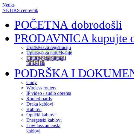
Netiks
NETIKS cenovnik
POČETNA
dobrodošli
PRODAVNICA
kupujte 
Uputstvo za registraciju
Uputstvo za naručivanje
Uputstvo za pretragu
proizvoda
PODRŠKA I DOKUME
Cudy
Wireless routers
IP video / audio oprema
Routerboards
Draka kablovi
Kablovi
Optički kablovi
Energetski kablovi
Low loss antenski
kablovi