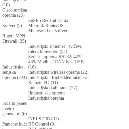
(10)
Cisco mrežna
oprema (25)
SuSE i RedHat Linux
Softver (5)
Mikrotik RouterOS
Microsoft i dr. softver
Ruteri, VPN,
Firewall (35)
Industrijski Ethernet - svičevi,
ruteri, konverteri (52)
Serijska oprema RS232/ 422/
485/ Modbus/ CAN bus/ USB
Industrijska i
(16)
serijska
Industrijska wireless oprema (22)
oprema (224)
Industrijski i Embedded računari i
Remote I/O (11)
Industrijsko kabliranje (27)
IIndustrijska oprema
Industrijska oprema
Solarni paneli
i vetro
generatori (6)
iNELS CIB (31)
Pametne kuće
RF Control (9)