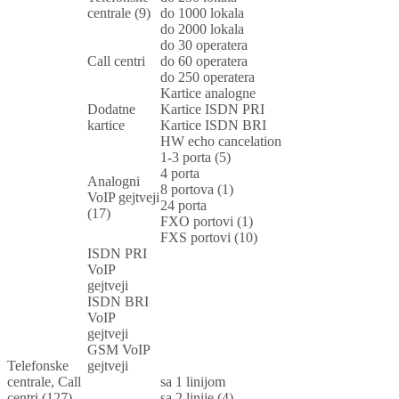
centrale (9)
do 1000 lokala
do 2000 lokala
do 30 operatera
Call centri
do 60 operatera
do 250 operatera
Kartice analogne
Dodatne
Kartice ISDN PRI
kartice
Kartice ISDN BRI
HW echo cancelation
1-3 porta (5)
4 porta
Analogni
8 portova (1)
VoIP gejtveji
24 porta
(17)
FXO portovi (1)
FXS portovi (10)
ISDN PRI
VoIP
gejtveji
ISDN BRI
VoIP
gejtveji
GSM VoIP
Telefonske
gejtveji
centrale, Call
sa 1 linijom
centri (127)
sa 2 linije (4)