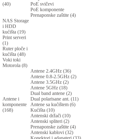
(40)
PoE svičevi
PoE komponente
Prenaponske zaštite (4)
NAS Storage
i HDD
kućišta (19)
Print serveri
(1)
Ruter ploče i
kućišta (48)
Voki toki
Motorola (8)
Antene 2.4GHz (36)
Antene 0.8-2.5GHz (2)
Antene 3.5GHz (2)
Antene 5GHz (18)
Dual band antene (2)
Antene i
Dual polarisane ant. (11)
komponente
Antene sa kućištem (6)
(168)
Kućišta (10)
Antenski držači (10)
Antenski spliteri (2)
Prenaponske zaštite (4)
Antenski kablovi (32)
Konektori i adapateri (33)