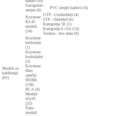
kanali (50)
Energetski -
PVC strujni kablovi (6)
strujni (6)
UTP - Unshielded (4)
Keystone
STP - Shielded (6)
RJ-45
Kategorija 5E (1)
moduli
Kategorija 6 i 6A (14)
(34)
Tooless - bez alata (9)
Keystone
telefonski
(1)
Keystone
koaksijalni
(3)
Keystone
Moduli za
fiber
kabliranje
optički
(83)
HDMI,
USB,
RCA (4)
Moduli
45x45
(32)
Šuko
moduli