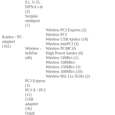
E1, V.35,
HPNA i dr
(3)
Serijske
multiport
(7)
Wireless PCI Express (2)
Wireless PCI
Kartice - PC
Wireless USB kartice (18)
adapteri
Wireless minPCI (3)
(162)
Wireless -
Wireless PCMCIA
bežične
High Power kartice (6)
(46)
Wireless 54Mb/s (1)
Wireless 108Mb/s
Wireless 150Mb/s (3)
Wireless 300Mb/s (10)
Wireless 802.11a 5GHz (2)
PCI Express
(3)
PCI-X / PCI
(11)
USB
adapteri
(36)
Ostali