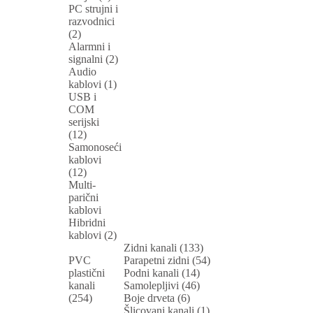
PC strujni i
razvodnici
(2)
Alarmni i
signalni (2)
Audio
kablovi (1)
USB i
COM
serijski
(12)
Samonoseći
kablovi
(12)
Multi-
parični
kablovi
Hibridni
kablovi (2)
Zidni kanali (133)
PVC
Parapetni zidni (54)
plastični
Podni kanali (14)
kanali
Samolepljivi (46)
(254)
Boje drveta (6)
Šlicovani kanali (1)