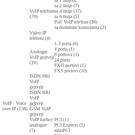
sa 1 linijom
sa 2 linije (7)
VoIP telefoni
sa 4 linije (17)
(79)
sa 6 linija (5)
PoE VoIP telefoni (38)
sa dodatnim konzolama (2)
Video IP
telefoni (4)
1-3 porta (6)
4 porta (1)
Analogni
8 portova (1)
VoIP gejtveji
24 porta
(19)
FXO portovi (1)
FXS portovi (10)
ISDN PRI
VoIP
gejtveji
ISDN BRI
VoIP
VoIP - Voice
gejtveji
over IP (138)
GSM VoIP
gejtveji
VoIP kartice
PCI (1)
analogne
PCI Express (1)
(7)
miniPCI