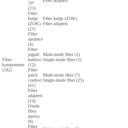
Fiber adapteri
19"
(23)
Fiber
kutije
Fiber kutije (ZOK)
(ZOK)
Fiber adapteri
(21)
Fiber
spojnice
(4)
Fiber
pigtail
Multi-mode fiber (2)
Fiber
kablovi
Single-mode fiber (5)
komponente
(12)
(182)
Fiber
patch
Multi-mode fiber (7)
cordovi
Single-mode fiber (25)
(61)
Fiber
adapteri
(14)
Ostala
fiber
pasiva
(8)
Fiber