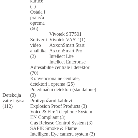
kartice
(1)
Ostala i
prateća
oprema
(66)
Vivotek ST7501
Softver i
Vivotek VAST (1)
video
AxxonSmart Start
analitika
AxxonSmart Pro
(2)
Intellect Lite
Intellect Enterprise
Adresabilne centrale i detektori
(70)
Konvencionalne centrale,
detektori i oprema (25)
Pojedinačni detektori (standalone)
Detekcija
(3)
vatre i gasa
Protivpožarni kablovi
(112)
Explosion Proof Products (3)
Voice & Fire Telephone System
EN Compliant (3)
Gas Release Control System (3)
SAFIE Smoke & Flame
Intelligent Eye camera system (3)