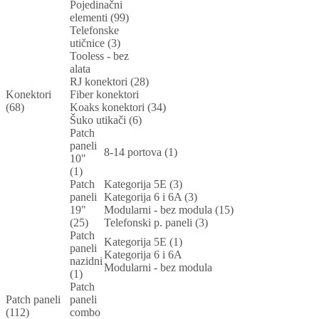
Pojedinačni
elementi (99)
Telefonske
utičnice (3)
Tooless - bez
alata
RJ konektori (28)
Konektori
Fiber konektori
(68)
Koaks konektori (34)
Šuko utikači (6)
Patch
paneli
8-14 portova (1)
10"
(1)
Patch
Kategorija 5E (3)
paneli
Kategorija 6 i 6A (3)
19"
Modularni - bez modula (15)
(25)
Telefonski p. paneli (3)
Patch
Kategorija 5E (1)
paneli
Kategorija 6 i 6A
nazidni
Modularni - bez modula
(1)
Patch
Patch paneli
paneli
(112)
combo