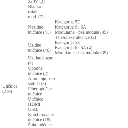
220V (2)
Blanko i
ostali
mod. (7)
Kategorija 5E
Nazidne
Kategorija 6 i 6A
utičnice (41)
Modularne - bez modula (35)
Telefonske utičnice (2)
Kategorija 5E
Uzidne
Kategorija 6 i 6A (4)
utičnice (46)
Modularne - bez modula (39)
Uzidne dozne
(4)
Upodne
utičnice (2)
Aluminijumski
stubići (3)
Utičnice
Fiber optičke
(219)
utičnice
Utičnice
HDMI,
USB..
Kombinovane
utičnice (18)
Šuko utičnice