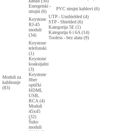
kanali (50)
Energetski -
PVC strujni kablovi (6)
strujni (6)
UTP - Unshielded (4)
Keystone
STP - Shielded (6)
RJ-45
Kategorija 5E (1)
moduli
Kategorija 6 i 6A (14)
(34)
Tooless - bez alata (9)
Keystone
telefonski
(1)
Keystone
koaksijalni
(3)
Keystone
Moduli za
fiber
kabliranje
optički
(83)
HDMI,
USB,
RCA (4)
Moduli
45x45
(32)
Šuko
moduli