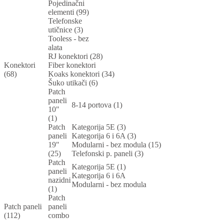
Pojedinačni
elementi (99)
Telefonske
utičnice (3)
Tooless - bez
alata
RJ konektori (28)
Konektori
Fiber konektori
(68)
Koaks konektori (34)
Šuko utikači (6)
Patch
paneli
8-14 portova (1)
10"
(1)
Patch
Kategorija 5E (3)
paneli
Kategorija 6 i 6A (3)
19"
Modularni - bez modula (15)
(25)
Telefonski p. paneli (3)
Patch
Kategorija 5E (1)
paneli
Kategorija 6 i 6A
nazidni
Modularni - bez modula
(1)
Patch
Patch paneli
paneli
(112)
combo