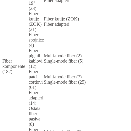
Fiber adapteri
19"
(23)
Fiber
kutije
Fiber kutije (ZOK)
(ZOK)
Fiber adapteri
(21)
Fiber
spojnice
(4)
Fiber
pigtail
Multi-mode fiber (2)
Fiber
kablovi
Single-mode fiber (5)
komponente
(12)
(182)
Fiber
patch
Multi-mode fiber (7)
cordovi
Single-mode fiber (25)
(61)
Fiber
adapteri
(14)
Ostala
fiber
pasiva
(8)
Fiber