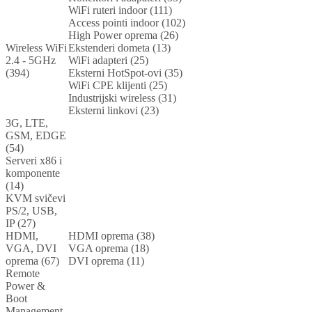
WiFi ruteri indoor (111)
Access pointi indoor (102)
High Power oprema (26)
Wireless WiFi
Ekstenderi dometa (13)
2.4 - 5GHz
WiFi adapteri (25)
(394)
Eksterni HotSpot-ovi (35)
WiFi CPE klijenti (25)
Industrijski wireless (31)
Eksterni linkovi (23)
3G, LTE,
GSM, EDGE
(54)
Serveri x86 i
komponente
(14)
KVM svičevi
PS/2, USB,
IP (27)
HDMI,
HDMI oprema (38)
VGA, DVI
VGA oprema (18)
oprema (67)
DVI oprema (11)
Remote
Power &
Boot
Management