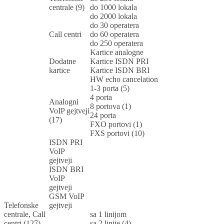
centrale (9)
do 1000 lokala
do 2000 lokala
do 30 operatera
Call centri
do 60 operatera
do 250 operatera
Kartice analogne
Dodatne
Kartice ISDN PRI
kartice
Kartice ISDN BRI
HW echo cancelation
1-3 porta (5)
4 porta
Analogni
8 portova (1)
VoIP gejtveji
24 porta
(17)
FXO portovi (1)
FXS portovi (10)
ISDN PRI
VoIP
gejtveji
ISDN BRI
VoIP
gejtveji
GSM VoIP
Telefonske
gejtveji
centrale, Call
sa 1 linijom
centri (127)
sa 2 linije (4)