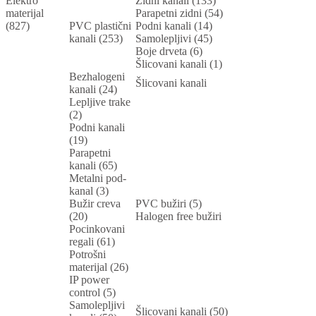
Elektro
Zidni kanali (133)
materijal
Parapetni zidni (54)
(827)
PVC plastični
Podni kanali (14)
kanali (253)
Samolepljivi (45)
Boje drveta (6)
Šlicovani kanali (1)
Bezhalogeni
Šlicovani kanali
kanali (24)
Lepljive trake
(2)
Podni kanali
(19)
Parapetni
kanali (65)
Metalni pod-
kanal (3)
Bužir creva
PVC bužiri (5)
(20)
Halogen free bužiri
Pocinkovani
regali (61)
Potrošni
materijal (26)
IP power
control (5)
Samolepljivi
Šlicovani kanali (50)