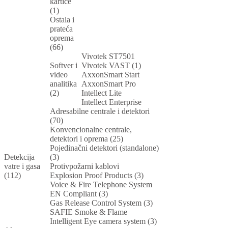
kartice
(1)
Ostala i
prateća
oprema
(66)
Vivotek ST7501
Softver i
Vivotek VAST (1)
video
AxxonSmart Start
analitika
AxxonSmart Pro
(2)
Intellect Lite
Intellect Enterprise
Adresabilne centrale i detektori
(70)
Konvencionalne centrale,
detektori i oprema (25)
Pojedinačni detektori (standalone)
Detekcija
(3)
vatre i gasa
Protivpožarni kablovi
(112)
Explosion Proof Products (3)
Voice & Fire Telephone System
EN Compliant (3)
Gas Release Control System (3)
SAFIE Smoke & Flame
Intelligent Eye camera system (3)