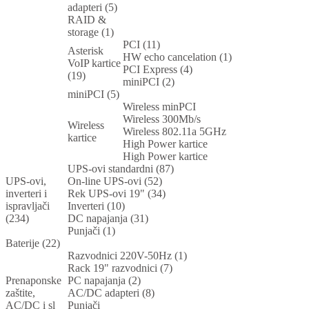
adapteri (5)
RAID &
storage (1)
PCI (11)
Asterisk
HW echo cancelation (1)
VoIP kartice
PCI Express (4)
(19)
miniPCI (2)
miniPCI (5)
Wireless minPCI
Wireless 300Mb/s
Wireless
Wireless 802.11a 5GHz
kartice
High Power kartice
High Power kartice
UPS-ovi standardni (87)
UPS-ovi,
On-line UPS-ovi (52)
inverteri i
Rek UPS-ovi 19" (34)
ispravljači
Inverteri (10)
(234)
DC napajanja (31)
Punjači (1)
Baterije (22)
Razvodnici 220V-50Hz (1)
Rack 19" razvodnici (7)
Prenaponske
PC napajanja (2)
zaštite,
AC/DC adapteri (8)
AC/DC i sl
Punjači