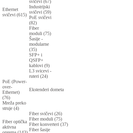
svičevi (67)
Industrijski
Ethernet
svičevi (59)
svičevi (615)
PoE svičevi
(82)
Fiber
moduli (75)
Šasije -
modularne
(35)
SFP+ i
QSFP+
kablovi (9)
L3 svicevi -
ruteri (24)
PoE (Power-
over-
Ekstenderi dometa
Ethernet)
(76)
Mreža preko
struje (4)
Fiber svičevi (26)
Fiber moduli (75)
Fiber optička
Fiber konverteri (37)
aktivna
Fiber šasije
oprema (143)