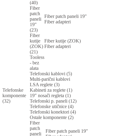
(40)
Fiber
patch
Fiber patch paneli 19"
paneli
Fiber adapteri
19"
(23)
Fiber
kutije
Fiber kutije (ZOK)
(ZOK)
Fiber adapteri
(21)
Tooless
- bez
alata
Telefonski kablovi (5)
Multi-parični kablovi
LSA reglete (3)
Telefonske
Kabineti za reglete (1)
komponente
19" nosači regleta (1)
(32)
Telefonski p. paneli (12)
Telefonske utičnice (4)
Telefonski konektori (4)
Ostale komponente (2)
Fiber
patch
Fiber patch paneli 19"
paneli