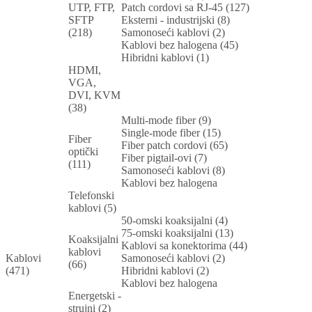
UTP, FTP,
Patch cordovi sa RJ-45 (127)
SFTP
Eksterni - industrijski (8)
(218)
Samonoseći kablovi (2)
Kablovi bez halogena (45)
Hibridni kablovi (1)
HDMI,
VGA,
DVI, KVM
(38)
Multi-mode fiber (9)
Single-mode fiber (15)
Fiber
Fiber patch cordovi (65)
optički
Fiber pigtail-ovi (7)
(111)
Samonoseći kablovi (8)
Kablovi bez halogena
Telefonski
kablovi (5)
50-omski koaksijalni (4)
75-omski koaksijalni (13)
Koaksijalni
Kablovi sa konektorima (44)
kablovi
Kablovi
Samonoseći kablovi (2)
(66)
(471)
Hibridni kablovi (2)
Kablovi bez halogena
Energetski -
strujni (2)