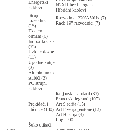
Energetski
N2XH bez halogena
kablovi
Hibridni kablovi
Strujni
Razvodnici 220V-50Hz (7)
razvodnici
Rack 19" razvodnici (7)
(15)
Eksterni
ormani (6)
Indoor kućišta
(55)
Uzidne dozne
(11)
Upodne kutije
(2)
Aluminijumski
stubići (3)
PC strujni
kablovi
Italijanski standard (35)
Francuski legrand (107)
Prekidači i
Art S serija (15)
utičnice (180)
Art F serija pantone (12)
Art H serija (3)
Logus 90
Šuko utikači