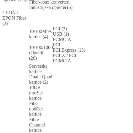
Fiber-coax konverteri
Industrijska oprema (5)
GPON /
EPON Fiber
(2)
PCI (3)
10/100Mb/s
USB (1)
kartice (4)
PCMCIA
PCI
10/100/1000
PCI Express (13)
Gigabit
PCI-X / PCI
(20)
PCMCIA
Serverske
kartice
Dual i Quad
kartice (2)
10GB
mrežne
kartice
Fiber
optičke
kartice
Fibre
Channel
kartice