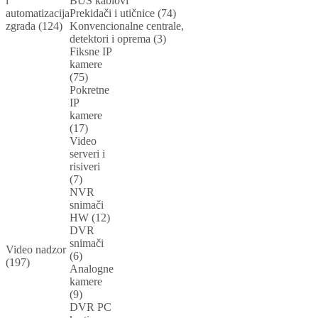
i
BUS kablovi
automatizacija
Prekidači i utičnice (74)
zgrada (124)
Konvencionalne centrale,
detektori i oprema (3)
Fiksne IP
kamere
(75)
Pokretne
IP
kamere
(17)
Video
serveri i
risiveri
(7)
NVR
snimači
HW (12)
DVR
snimači
Video nadzor
(6)
(197)
Analogne
kamere
(9)
DVR PC