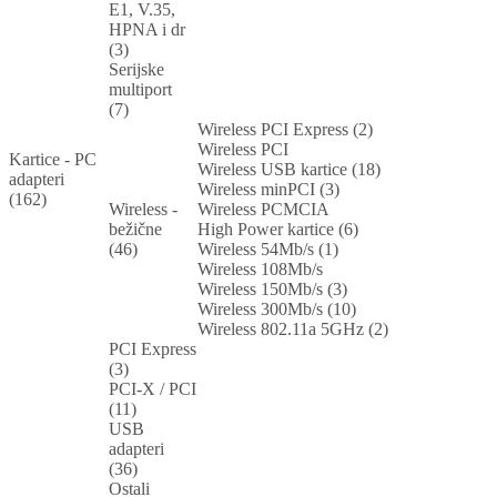
E1, V.35,
HPNA i dr
(3)
Serijske
multiport
(7)
Wireless PCI Express (2)
Wireless PCI
Kartice - PC
Wireless USB kartice (18)
adapteri
Wireless minPCI (3)
(162)
Wireless -
Wireless PCMCIA
bežične
High Power kartice (6)
(46)
Wireless 54Mb/s (1)
Wireless 108Mb/s
Wireless 150Mb/s (3)
Wireless 300Mb/s (10)
Wireless 802.11a 5GHz (2)
PCI Express
(3)
PCI-X / PCI
(11)
USB
adapteri
(36)
Ostali