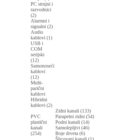
PC strujni i
razvodnici
(2)
Alarmni i
signalni (2)
Audio
kablovi (1)
USB i
COM
serijski
(12)
Samonoseći
kablovi
(12)
Multi-
parični
kablovi
Hibridni
kablovi (2)
Zidni kanali (133)
PVC
Parapetni zidni (54)
plastični
Podni kanali (14)
kanali
Samolepljivi (46)
(254)
Boje drveta (6)
Šlicovani kanali (1)