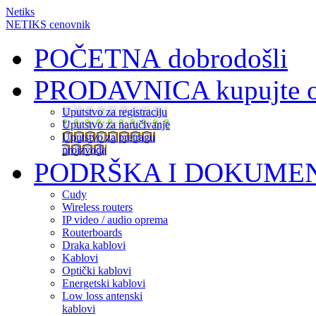
Netiks
NETIKS cenovnik
POČETNA
dobrodošli
PRODAVNICA
kupujte 
Uputstvo za registraciju
Uputstvo za naručivanje
Uputstvo za pretragu
proizvoda
PODRŠKA I DOKUME
Cudy
Wireless routers
IP video / audio oprema
Routerboards
Draka kablovi
Kablovi
Optički kablovi
Energetski kablovi
Low loss antenski
kablovi