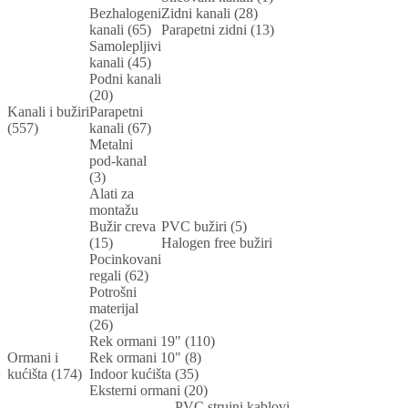
Bezhalogeni
Zidni kanali (28)
kanali (65)
Parapetni zidni (13)
Samolepljivi
kanali (45)
Podni kanali
(20)
Kanali i bužiri
Parapetni
(557)
kanali (67)
Metalni
pod-kanal
(3)
Alati za
montažu
Bužir creva
PVC bužiri (5)
(15)
Halogen free bužiri
Pocinkovani
regali (62)
Potrošni
materijal
(26)
Rek ormani 19" (110)
Ormani i
Rek ormani 10" (8)
kućišta (174)
Indoor kućišta (35)
Eksterni ormani (20)
PVC strujni kablovi