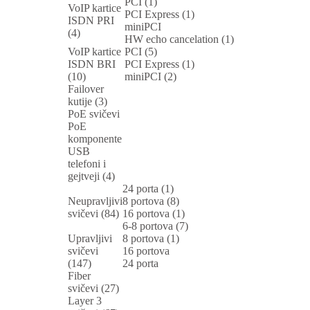
PCI (1)
VoIP kartice
PCI Express (1)
ISDN PRI
miniPCI
(4)
HW echo cancelation (1)
VoIP kartice
PCI (5)
ISDN BRI
PCI Express (1)
(10)
miniPCI (2)
Failover
kutije (3)
PoE svičevi
PoE
komponente
USB
telefoni i
gejtveji (4)
24 porta (1)
Neupravljivi
8 portova (8)
svičevi (84)
16 portova (1)
6-8 portova (7)
Upravljivi
8 portova (1)
svičevi
16 portova
(147)
24 porta
Fiber
svičevi (27)
Layer 3