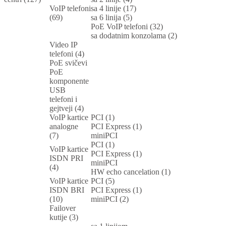
VoIP telefoni
sa 4 linije (17)
(69)
sa 6 linija (5)
PoE VoIP telefoni (32)
sa dodatnim konzolama (2)
Video IP
telefoni (4)
PoE svičevi
PoE
komponente
USB
telefoni i
gejtveji (4)
VoIP kartice
PCI (1)
analogne
PCI Express (1)
(7)
miniPCI
PCI (1)
VoIP kartice
PCI Express (1)
ISDN PRI
miniPCI
(4)
HW echo cancelation (1)
VoIP kartice
PCI (5)
ISDN BRI
PCI Express (1)
(10)
miniPCI (2)
Failover
kutije (3)