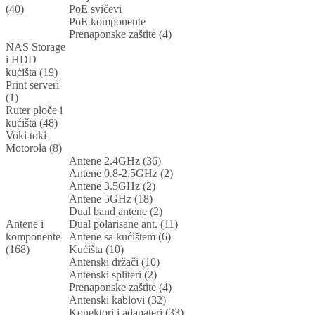
(40)
PoE svičevi
PoE komponente
Prenaponske zaštite (4)
NAS Storage
i HDD
kućišta (19)
Print serveri
(1)
Ruter ploče i
kućišta (48)
Voki toki
Motorola (8)
Antene 2.4GHz (36)
Antene 0.8-2.5GHz (2)
Antene 3.5GHz (2)
Antene 5GHz (18)
Dual band antene (2)
Antene i
Dual polarisane ant. (11)
komponente
Antene sa kućištem (6)
(168)
Kućišta (10)
Antenski držači (10)
Antenski spliteri (2)
Prenaponske zaštite (4)
Antenski kablovi (32)
Konektori i adapateri (33)