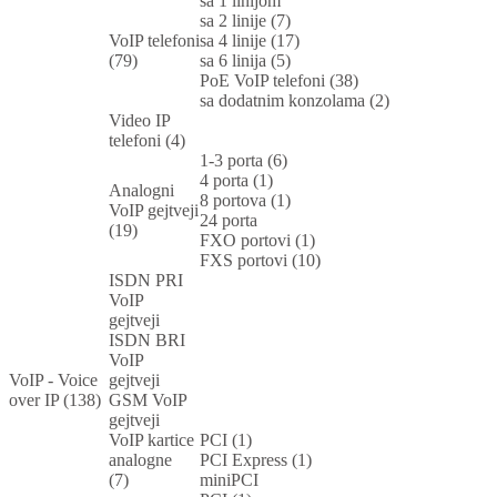
sa 1 linijom
sa 2 linije (7)
VoIP telefoni
sa 4 linije (17)
(79)
sa 6 linija (5)
PoE VoIP telefoni (38)
sa dodatnim konzolama (2)
Video IP
telefoni (4)
1-3 porta (6)
4 porta (1)
Analogni
8 portova (1)
VoIP gejtveji
24 porta
(19)
FXO portovi (1)
FXS portovi (10)
ISDN PRI
VoIP
gejtveji
ISDN BRI
VoIP
VoIP - Voice
gejtveji
over IP (138)
GSM VoIP
gejtveji
VoIP kartice
PCI (1)
analogne
PCI Express (1)
(7)
miniPCI