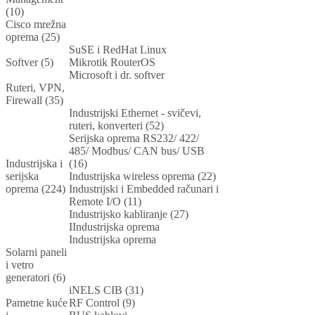
(10)
Cisco mrežna
oprema (25)
SuSE i RedHat Linux
Softver (5)
Mikrotik RouterOS
Microsoft i dr. softver
Ruteri, VPN,
Firewall (35)
Industrijski Ethernet - svičevi,
ruteri, konverteri (52)
Serijska oprema RS232/ 422/
485/ Modbus/ CAN bus/ USB
Industrijska i
(16)
serijska
Industrijska wireless oprema (22)
oprema (224)
Industrijski i Embedded računari i
Remote I/O (11)
Industrijsko kabliranje (27)
IIndustrijska oprema
Industrijska oprema
Solarni paneli
i vetro
generatori (6)
iNELS CIB (31)
Pametne kuće
RF Control (9)