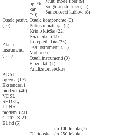
Multi-mode fiber (9)
optički
Single-mode fiber (15)
kabl
Samonoseći kablovi (8)
(39)
Ostala pasiva
Ostale komponente (3)
(10)
Potrošni materijal (5)
Krimp klješta (22)
Razni alati (42)
Kompleti alata (26)
Alati i
Test instrumenti (31)
instrumenti
Multimetri
(131)
Ostali instrumenti (3)
Fiber alati (2)
Analizatori spektra
ADSL
oprema (17)
Ekstenderi i
modemi (46)
VDSL,
SHDSL,
HPNA
modemi (23)
G.703, X.21,
E1 itd (6)
do 100 lokala (7)
Telefonske
do 250 lokala