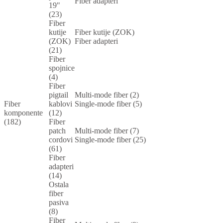
Fiber adapteri
19"
(23)
Fiber
kutije
Fiber kutije (ZOK)
(ZOK)
Fiber adapteri
(21)
Fiber
spojnice
(4)
Fiber
pigtail
Multi-mode fiber (2)
Fiber
kablovi
Single-mode fiber (5)
komponente
(12)
(182)
Fiber
patch
Multi-mode fiber (7)
cordovi
Single-mode fiber (25)
(61)
Fiber
adapteri
(14)
Ostala
fiber
pasiva
(8)
Fiber