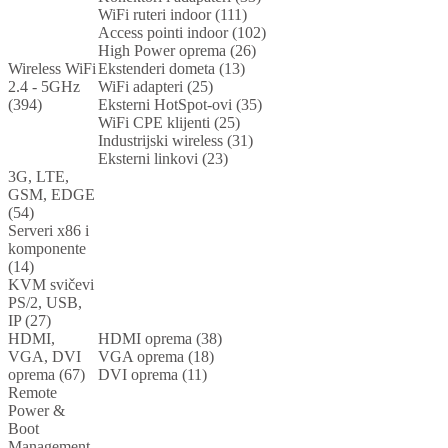
WiFi ruteri indoor (111)
Access pointi indoor (102)
High Power oprema (26)
Wireless WiFi
Ekstenderi dometa (13)
2.4 - 5GHz
WiFi adapteri (25)
(394)
Eksterni HotSpot-ovi (35)
WiFi CPE klijenti (25)
Industrijski wireless (31)
Eksterni linkovi (23)
3G, LTE,
GSM, EDGE
(54)
Serveri x86 i
komponente
(14)
KVM svičevi
PS/2, USB,
IP (27)
HDMI,
HDMI oprema (38)
VGA, DVI
VGA oprema (18)
oprema (67)
DVI oprema (11)
Remote
Power &
Boot
Management