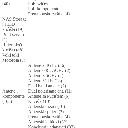
(40)
PoE svičevi
PoE komponente
Prenaponske zaštite (4)
NAS Storage
i HDD
kućišta (19)
Print serveri
(1)
Ruter ploče i
kućišta (48)
Voki toki
Motorola (8)
Antene 2.4GHz (36)
Antene 0.8-2.5GHz (2)
Antene 3.5GHz (2)
Antene 5GHz (18)
Dual band antene (2)
Antene i
Dual polarisane ant. (11)
komponente
Antene sa kućištem (6)
(168)
Kućišta (10)
Antenski držači (10)
Antenski spliteri (2)
Prenaponske zaštite (4)
Antenski kablovi (32)
Konektori i adapateri (33)