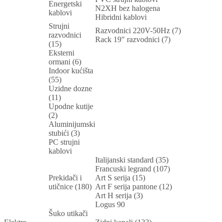
Energetski
N2XH bez halogena
kablovi
Hibridni kablovi
Strujni
Razvodnici 220V-50Hz (7)
razvodnici
Rack 19" razvodnici (7)
(15)
Eksterni
ormani (6)
Indoor kućišta
(55)
Uzidne dozne
(11)
Upodne kutije
(2)
Aluminijumski
stubići (3)
PC strujni
kablovi
Italijanski standard (35)
Francuski legrand (107)
Prekidači i
Art S serija (15)
utičnice (180)
Art F serija pantone (12)
Art H serija (3)
Logus 90
Šuko utikači