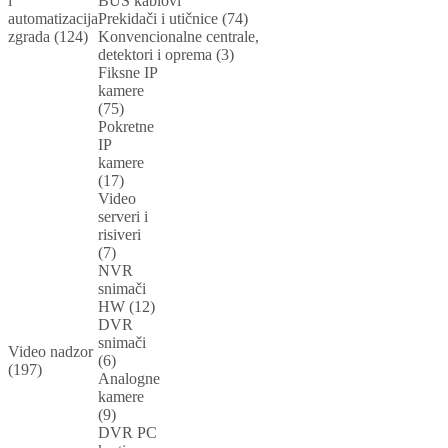
i
BUS kablovi
automatizacija
Prekidači i utičnice (74)
zgrada (124)
Konvencionalne centrale,
detektori i oprema (3)
Fiksne IP
kamere
(75)
Pokretne
IP
kamere
(17)
Video
serveri i
risiveri
(7)
NVR
snimači
HW (12)
DVR
snimači
Video nadzor
(6)
(197)
Analogne
kamere
(9)
DVR PC