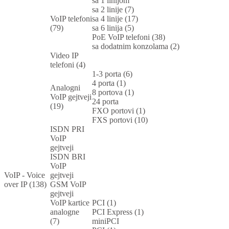
sa 1 linijom
sa 2 linije (7)
VoIP telefoni
sa 4 linije (17)
(79)
sa 6 linija (5)
PoE VoIP telefoni (38)
sa dodatnim konzolama (2)
Video IP
telefoni (4)
1-3 porta (6)
4 porta (1)
Analogni
8 portova (1)
VoIP gejtveji
24 porta
(19)
FXO portovi (1)
FXS portovi (10)
ISDN PRI
VoIP
gejtveji
ISDN BRI
VoIP
VoIP - Voice
gejtveji
over IP (138)
GSM VoIP
gejtveji
VoIP kartice
PCI (1)
analogne
PCI Express (1)
(7)
miniPCI