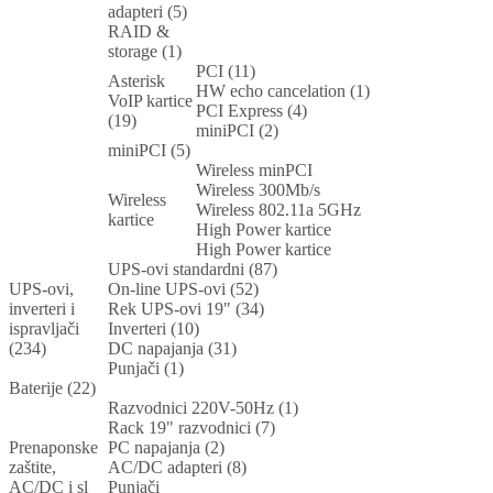
adapteri (5)
RAID &
storage (1)
PCI (11)
Asterisk
HW echo cancelation (1)
VoIP kartice
PCI Express (4)
(19)
miniPCI (2)
miniPCI (5)
Wireless minPCI
Wireless 300Mb/s
Wireless
Wireless 802.11a 5GHz
kartice
High Power kartice
High Power kartice
UPS-ovi standardni (87)
UPS-ovi,
On-line UPS-ovi (52)
inverteri i
Rek UPS-ovi 19" (34)
ispravljači
Inverteri (10)
(234)
DC napajanja (31)
Punjači (1)
Baterije (22)
Razvodnici 220V-50Hz (1)
Rack 19" razvodnici (7)
Prenaponske
PC napajanja (2)
zaštite,
AC/DC adapteri (8)
AC/DC i sl
Punjači