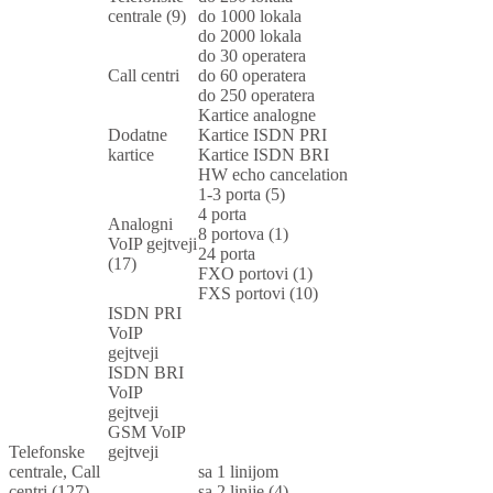
centrale (9)
do 1000 lokala
do 2000 lokala
do 30 operatera
Call centri
do 60 operatera
do 250 operatera
Kartice analogne
Dodatne
Kartice ISDN PRI
kartice
Kartice ISDN BRI
HW echo cancelation
1-3 porta (5)
4 porta
Analogni
8 portova (1)
VoIP gejtveji
24 porta
(17)
FXO portovi (1)
FXS portovi (10)
ISDN PRI
VoIP
gejtveji
ISDN BRI
VoIP
gejtveji
GSM VoIP
Telefonske
gejtveji
centrale, Call
sa 1 linijom
centri (127)
sa 2 linije (4)