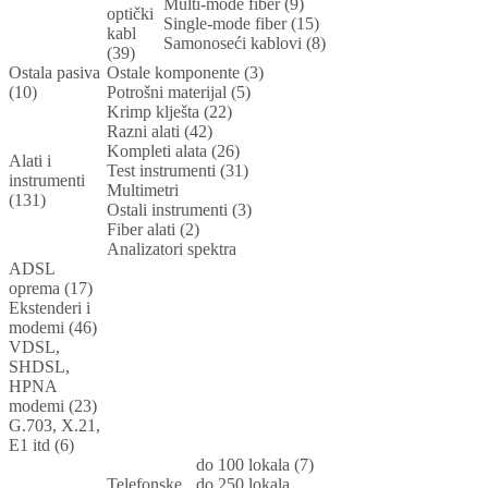
Multi-mode fiber (9)
optički
Single-mode fiber (15)
kabl
Samonoseći kablovi (8)
(39)
Ostala pasiva
Ostale komponente (3)
(10)
Potrošni materijal (5)
Krimp klješta (22)
Razni alati (42)
Kompleti alata (26)
Alati i
Test instrumenti (31)
instrumenti
Multimetri
(131)
Ostali instrumenti (3)
Fiber alati (2)
Analizatori spektra
ADSL
oprema (17)
Ekstenderi i
modemi (46)
VDSL,
SHDSL,
HPNA
modemi (23)
G.703, X.21,
E1 itd (6)
do 100 lokala (7)
Telefonske
do 250 lokala