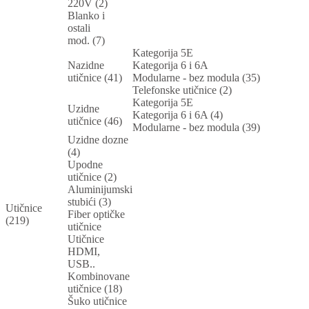
220V (2)
Blanko i
ostali
mod. (7)
Kategorija 5E
Nazidne
Kategorija 6 i 6A
utičnice (41)
Modularne - bez modula (35)
Telefonske utičnice (2)
Kategorija 5E
Uzidne
Kategorija 6 i 6A (4)
utičnice (46)
Modularne - bez modula (39)
Uzidne dozne
(4)
Upodne
utičnice (2)
Aluminijumski
stubići (3)
Utičnice
Fiber optičke
(219)
utičnice
Utičnice
HDMI,
USB..
Kombinovane
utičnice (18)
Šuko utičnice