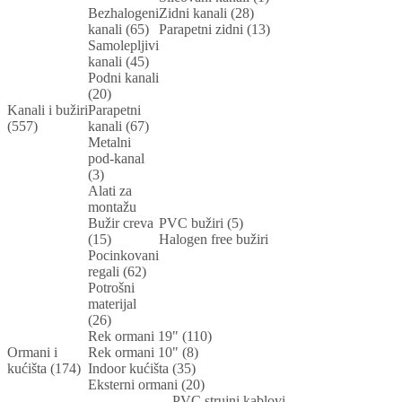
Bezhalogeni
Zidni kanali (28)
kanali (65)
Parapetni zidni (13)
Samolepljivi
kanali (45)
Podni kanali
(20)
Kanali i bužiri
Parapetni
(557)
kanali (67)
Metalni
pod-kanal
(3)
Alati za
montažu
Bužir creva
PVC bužiri (5)
(15)
Halogen free bužiri
Pocinkovani
regali (62)
Potrošni
materijal
(26)
Rek ormani 19" (110)
Ormani i
Rek ormani 10" (8)
kućišta (174)
Indoor kućišta (35)
Eksterni ormani (20)
PVC strujni kablovi