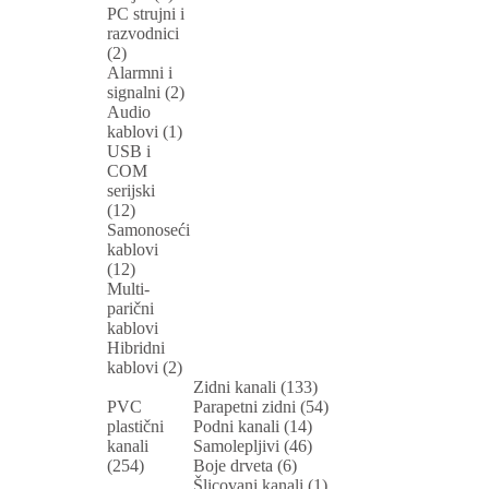
PC strujni i
razvodnici
(2)
Alarmni i
signalni (2)
Audio
kablovi (1)
USB i
COM
serijski
(12)
Samonoseći
kablovi
(12)
Multi-
parični
kablovi
Hibridni
kablovi (2)
Zidni kanali (133)
PVC
Parapetni zidni (54)
plastični
Podni kanali (14)
kanali
Samolepljivi (46)
(254)
Boje drveta (6)
Šlicovani kanali (1)