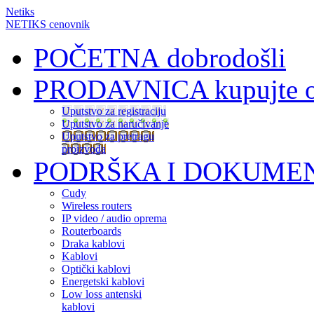
Netiks
NETIKS cenovnik
POČETNA
dobrodošli
PRODAVNICA
kupujte 
Uputstvo za registraciju
Uputstvo za naručivanje
Uputstvo za pretragu
proizvoda
PODRŠKA I DOKUME
Cudy
Wireless routers
IP video / audio oprema
Routerboards
Draka kablovi
Kablovi
Optički kablovi
Energetski kablovi
Low loss antenski
kablovi