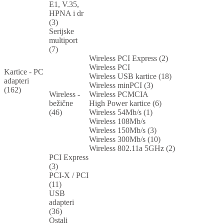
E1, V.35,
HPNA i dr
(3)
Serijske
multiport
(7)
Wireless PCI Express (2)
Wireless PCI
Kartice - PC
Wireless USB kartice (18)
adapteri
Wireless minPCI (3)
(162)
Wireless -
Wireless PCMCIA
bežične
High Power kartice (6)
(46)
Wireless 54Mb/s (1)
Wireless 108Mb/s
Wireless 150Mb/s (3)
Wireless 300Mb/s (10)
Wireless 802.11a 5GHz (2)
PCI Express
(3)
PCI-X / PCI
(11)
USB
adapteri
(36)
Ostali