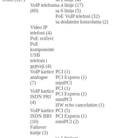
VoIP telefoni
sa 4 linije (17)
(69)
sa 6 linija (5)
PoE VoIP telefoni (32)
sa dodatnim konzolama (2)
Video IP
telefoni (4)
PoE svičevi
PoE
komponente
USB
telefoni i
gejtveji (4)
VoIP kartice
PCI (1)
analogne
PCI Express (1)
(7)
miniPCI
PCI (1)
VoIP kartice
PCI Express (1)
ISDN PRI
miniPCI
(4)
HW echo cancelation (1)
VoIP kartice
PCI (5)
ISDN BRI
PCI Express (1)
(10)
miniPCI (2)
Failover
kutije (3)