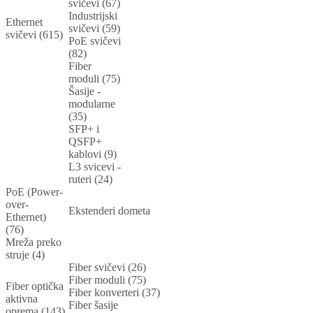
svičevi (67)
Industrijski
Ethernet
svičevi (59)
svičevi (615)
PoE svičevi
(82)
Fiber
moduli (75)
Šasije -
modularne
(35)
SFP+ i
QSFP+
kablovi (9)
L3 svicevi -
ruteri (24)
PoE (Power-
over-
Ekstenderi dometa
Ethernet)
(76)
Mreža preko
struje (4)
Fiber svičevi (26)
Fiber moduli (75)
Fiber optička
Fiber konverteri (37)
aktivna
Fiber šasije
oprema (143)