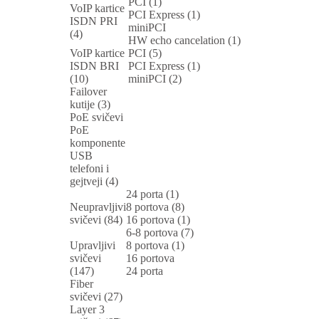
PCI (1)
VoIP kartice
PCI Express (1)
ISDN PRI
miniPCI
(4)
HW echo cancelation (1)
VoIP kartice
PCI (5)
ISDN BRI
PCI Express (1)
(10)
miniPCI (2)
Failover
kutije (3)
PoE svičevi
PoE
komponente
USB
telefoni i
gejtveji (4)
24 porta (1)
Neupravljivi
8 portova (8)
svičevi (84)
16 portova (1)
6-8 portova (7)
Upravljivi
8 portova (1)
svičevi
16 portova
(147)
24 porta
Fiber
svičevi (27)
Layer 3