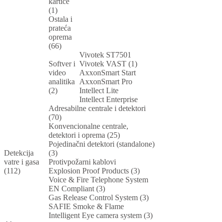
kartice
(1)
Ostala i
prateća
oprema
(66)
Vivotek ST7501
Softver i
Vivotek VAST (1)
video
AxxonSmart Start
analitika
AxxonSmart Pro
(2)
Intellect Lite
Intellect Enterprise
Adresabilne centrale i detektori
(70)
Konvencionalne centrale,
detektori i oprema (25)
Pojedinačni detektori (standalone)
Detekcija
(3)
vatre i gasa
Protivpožarni kablovi
(112)
Explosion Proof Products (3)
Voice & Fire Telephone System
EN Compliant (3)
Gas Release Control System (3)
SAFIE Smoke & Flame
Intelligent Eye camera system (3)