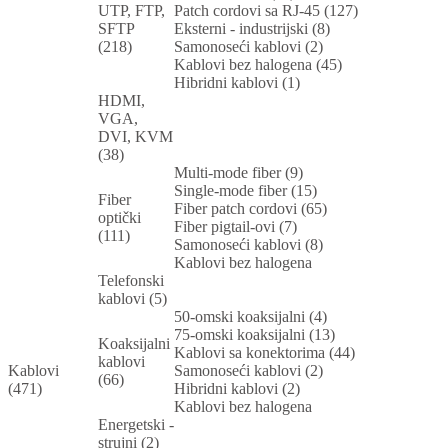
UTP, FTP,
Patch cordovi sa RJ-45 (127)
SFTP
Eksterni - industrijski (8)
(218)
Samonoseći kablovi (2)
Kablovi bez halogena (45)
Hibridni kablovi (1)
HDMI,
VGA,
DVI, KVM
(38)
Multi-mode fiber (9)
Single-mode fiber (15)
Fiber
Fiber patch cordovi (65)
optički
Fiber pigtail-ovi (7)
(111)
Samonoseći kablovi (8)
Kablovi bez halogena
Telefonski
kablovi (5)
50-omski koaksijalni (4)
75-omski koaksijalni (13)
Koaksijalni
Kablovi sa konektorima (44)
kablovi
Kablovi
Samonoseći kablovi (2)
(66)
(471)
Hibridni kablovi (2)
Kablovi bez halogena
Energetski -
strujni (2)