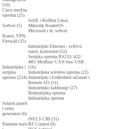
(10)
Cisco mrežna
oprema (25)
SuSE i RedHat Linux
Softver (5)
Mikrotik RouterOS
Microsoft i dr. softver
Ruteri, VPN,
Firewall (35)
Industrijski Ethernet - svičevi,
ruteri, konverteri (52)
Serijska oprema RS232/ 422/
485/ Modbus/ CAN bus/ USB
Industrijska i
(16)
serijska
Industrijska wireless oprema (22)
oprema (224)
Industrijski i Embedded računari i
Remote I/O (11)
Industrijsko kabliranje (27)
IIndustrijska oprema
Industrijska oprema
Solarni paneli
i vetro
generatori (6)
iNELS CIB (31)
Pametne kuće
RF Control (9)