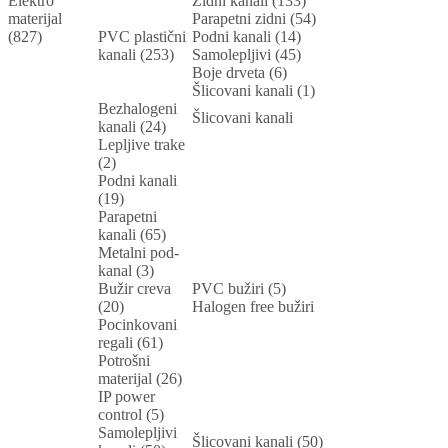
Elektro
Zidni kanali (133)
materijal
Parapetni zidni (54)
(827)
PVC plastični
Podni kanali (14)
kanali (253)
Samolepljivi (45)
Boje drveta (6)
Šlicovani kanali (1)
Bezhalogeni
Šlicovani kanali
kanali (24)
Lepljive trake
(2)
Podni kanali
(19)
Parapetni
kanali (65)
Metalni pod-
kanal (3)
Bužir creva
PVC bužiri (5)
(20)
Halogen free bužiri
Pocinkovani
regali (61)
Potrošni
materijal (26)
IP power
control (5)
Samolepljivi
Šlicovani kanali (50)