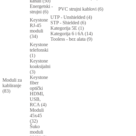
kanali (50)
Energetski -
PVC strujni kablovi (6)
strujni (6)
UTP - Unshielded (4)
Keystone
STP - Shielded (6)
RJ-45
Kategorija 5E (1)
moduli
Kategorija 6 i 6A (14)
(34)
Tooless - bez alata (9)
Keystone
telefonski
(1)
Keystone
koaksijalni
(3)
Keystone
Moduli za
fiber
kabliranje
optički
(83)
HDMI,
USB,
RCA (4)
Moduli
45x45
(32)
Šuko
moduli