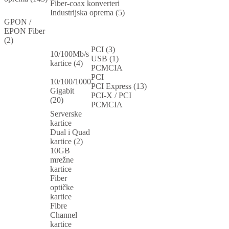
Fiber-coax konverteri
Industrijska oprema (5)
GPON /
EPON Fiber
(2)
PCI (3)
10/100Mb/s
USB (1)
kartice (4)
PCMCIA
PCI
10/100/1000
PCI Express (13)
Gigabit
PCI-X / PCI
(20)
PCMCIA
Serverske
kartice
Dual i Quad
kartice (2)
10GB
mrežne
kartice
Fiber
optičke
kartice
Fibre
Channel
kartice