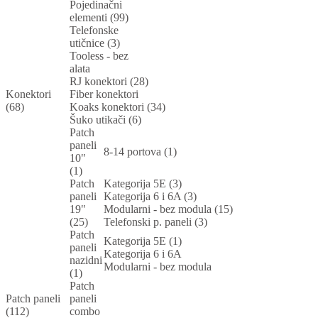
Pojedinačni
elementi (99)
Telefonske
utičnice (3)
Tooless - bez
alata
RJ konektori (28)
Konektori
Fiber konektori
(68)
Koaks konektori (34)
Šuko utikači (6)
Patch
paneli
8-14 portova (1)
10"
(1)
Patch
Kategorija 5E (3)
paneli
Kategorija 6 i 6A (3)
19"
Modularni - bez modula (15)
(25)
Telefonski p. paneli (3)
Patch
Kategorija 5E (1)
paneli
Kategorija 6 i 6A
nazidni
Modularni - bez modula
(1)
Patch
Patch paneli
paneli
(112)
combo