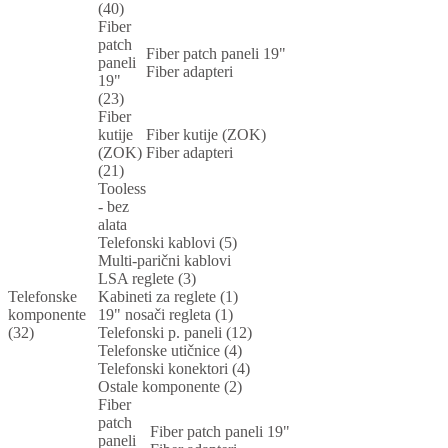
(40)
Fiber
patch
Fiber patch paneli 19"
paneli
Fiber adapteri
19"
(23)
Fiber
kutije
Fiber kutije (ZOK)
(ZOK)
Fiber adapteri
(21)
Tooless
- bez
alata
Telefonski kablovi (5)
Multi-parični kablovi
LSA reglete (3)
Telefonske
Kabineti za reglete (1)
komponente
19" nosači regleta (1)
(32)
Telefonski p. paneli (12)
Telefonske utičnice (4)
Telefonski konektori (4)
Ostale komponente (2)
Fiber
patch
Fiber patch paneli 19"
paneli