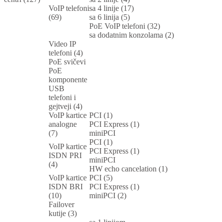
VoIP telefoni
sa 4 linije (17)
(69)
sa 6 linija (5)
PoE VoIP telefoni (32)
sa dodatnim konzolama (2)
Video IP
telefoni (4)
PoE svičevi
PoE
komponente
USB
telefoni i
gejtveji (4)
VoIP kartice
PCI (1)
analogne
PCI Express (1)
(7)
miniPCI
PCI (1)
VoIP kartice
PCI Express (1)
ISDN PRI
miniPCI
(4)
HW echo cancelation (1)
VoIP kartice
PCI (5)
ISDN BRI
PCI Express (1)
(10)
miniPCI (2)
Failover
kutije (3)