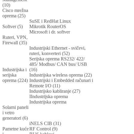
(10)
Cisco mrežna
oprema (25)
SuSE i RedHat Linux
Softver (5)
Mikrotik RouterOS
Microsoft i dr. softver
Ruteri, VPN,
Firewall (35)
Industrijski Ethernet - svičevi,
ruteri, konverteri (52)
Serijska oprema RS232/ 422/
485/ Modbus/ CAN bus/ USB
Industrijska i
(16)
serijska
Industrijska wireless oprema (22)
oprema (224)
Industrijski i Embedded računari i
Remote I/O (11)
Industrijsko kabliranje (27)
IIndustrijska oprema
Industrijska oprema
Solarni paneli
i vetro
generatori (6)
iNELS CIB (31)
Pametne kuće
RF Control (9)