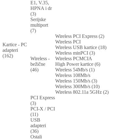
E1, V.35,
HPNA i dr
(3)
Serijske
multiport
(7)
Wireless PCI Express (2)
Wireless PCI
Kartice - PC
Wireless USB kartice (18)
adapteri
Wireless minPCI (3)
(162)
Wireless -
Wireless PCMCIA
bežične
High Power kartice (6)
(46)
Wireless 54Mb/s (1)
Wireless 108Mb/s
Wireless 150Mb/s (3)
Wireless 300Mb/s (10)
Wireless 802.11a 5GHz (2)
PCI Express
(3)
PCI-X / PCI
(11)
USB
adapteri
(36)
Ostali