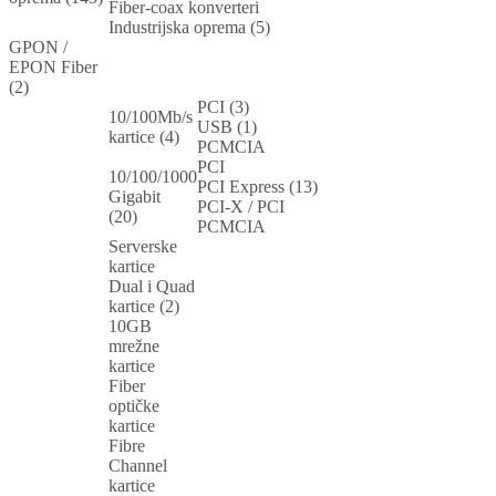
Fiber-coax konverteri
Industrijska oprema (5)
GPON /
EPON Fiber
(2)
PCI (3)
10/100Mb/s
USB (1)
kartice (4)
PCMCIA
PCI
10/100/1000
PCI Express (13)
Gigabit
PCI-X / PCI
(20)
PCMCIA
Serverske
kartice
Dual i Quad
kartice (2)
10GB
mrežne
kartice
Fiber
optičke
kartice
Fibre
Channel
kartice