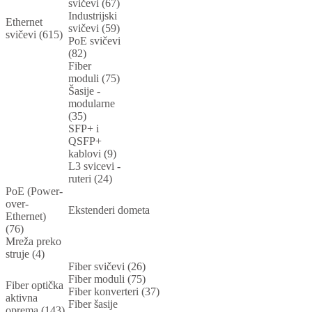
svičevi (67)
Industrijski
Ethernet
svičevi (59)
svičevi (615)
PoE svičevi
(82)
Fiber
moduli (75)
Šasije -
modularne
(35)
SFP+ i
QSFP+
kablovi (9)
L3 svicevi -
ruteri (24)
PoE (Power-
over-
Ekstenderi dometa
Ethernet)
(76)
Mreža preko
struje (4)
Fiber svičevi (26)
Fiber moduli (75)
Fiber optička
Fiber konverteri (37)
aktivna
Fiber šasije
oprema (143)