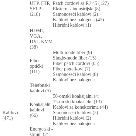
UTP, FTP,
Patch cordovi sa RJ-45 (127)
SFTP
Eksterni - industrijski (8)
(218)
Samonoseći kablovi (2)
Kablovi bez halogena (45)
Hibridni kablovi (1)
HDMI,
VGA,
DVI, KVM
(38)
Multi-mode fiber (9)
Single-mode fiber (15)
Fiber
Fiber patch cordovi (65)
optički
Fiber pigtail-ovi (7)
(111)
Samonoseći kablovi (8)
Kablovi bez halogena
Telefonski
kablovi (5)
50-omski koaksijalni (4)
75-omski koaksijalni (13)
Koaksijalni
Kablovi sa konektorima (44)
kablovi
Kablovi
Samonoseći kablovi (2)
(66)
(471)
Hibridni kablovi (2)
Kablovi bez halogena
Energetski -
strujni (2)