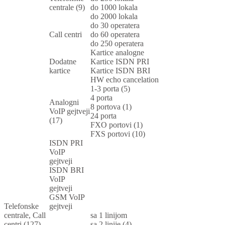
centrale (9)
do 1000 lokala
do 2000 lokala
do 30 operatera
Call centri
do 60 operatera
do 250 operatera
Kartice analogne
Dodatne
Kartice ISDN PRI
kartice
Kartice ISDN BRI
HW echo cancelation
1-3 porta (5)
4 porta
Analogni
8 portova (1)
VoIP gejtveji
24 porta
(17)
FXO portovi (1)
FXS portovi (10)
ISDN PRI
VoIP
gejtveji
ISDN BRI
VoIP
gejtveji
GSM VoIP
Telefonske
gejtveji
centrale, Call
sa 1 linijom
centri (127)
sa 2 linije (4)