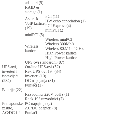
adapteri (5)
RAID &
storage (1)
PCI (11)
Asterisk
HW echo cancelation (1)
VoIP kartice
PCI Express (4)
(19)
miniPCI (2)
miniPCI (5)
Wireless minPCI
Wireless 300Mb/s
Wireless
Wireless 802.11a 5GHz
kartice
High Power kartice
High Power kartice
UPS-ovi standardni (87)
UPS-ovi,
On-line UPS-ovi (52)
inverteri i
Rek UPS-ovi 19" (34)
ispravljači
Inverteri (10)
(234)
DC napajanja (31)
Punjači (1)
Baterije (22)
Razvodnici 220V-50Hz (1)
Rack 19" razvodnici (7)
Prenaponske
PC napajanja (2)
zaštite,
AC/DC adapteri (8)
AC/DC i sl
Punjači