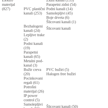
Elektro
Zidni kanali (133)
materijal
Parapetni zidni (54)
(827)
PVC plastični
Podni kanali (14)
kanali (253)
Samolepljivi (45)
Boje drveta (6)
Šlicovani kanali (1)
Bezhalogeni
Šlicovani kanali
kanali (24)
Lepljive trake
(2)
Podni kanali
(19)
Parapetni
kanali (65)
Metalni pod-
kanal (3)
Bužir creva
PVC bužiri (5)
(20)
Halogen free bužiri
Pocinkovani
regali (61)
Potrošni
materijal (26)
IP power
control (5)
Samolepljivi
Šlicovani kanali (50)