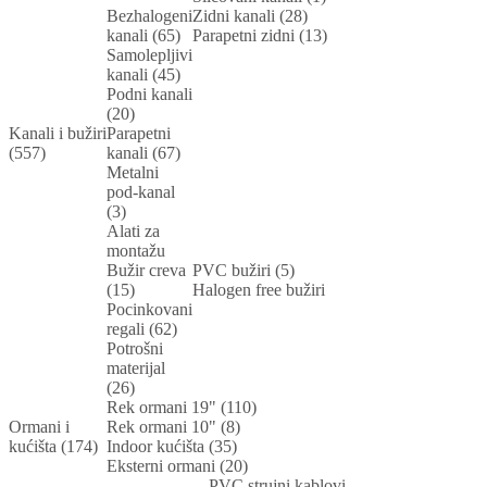
Bezhalogeni
Zidni kanali (28)
kanali (65)
Parapetni zidni (13)
Samolepljivi
kanali (45)
Podni kanali
(20)
Kanali i bužiri
Parapetni
(557)
kanali (67)
Metalni
pod-kanal
(3)
Alati za
montažu
Bužir creva
PVC bužiri (5)
(15)
Halogen free bužiri
Pocinkovani
regali (62)
Potrošni
materijal
(26)
Rek ormani 19" (110)
Ormani i
Rek ormani 10" (8)
kućišta (174)
Indoor kućišta (35)
Eksterni ormani (20)
PVC strujni kablovi