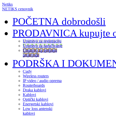
Netiks
NETIKS cenovnik
POČETNA
dobrodošli
PRODAVNICA
kupujte 
Uputstvo za registraciju
Uputstvo za naručivanje
Uputstvo za pretragu
proizvoda
PODRŠKA I DOKUME
Cudy
Wireless routers
IP video / audio oprema
Routerboards
Draka kablovi
Kablovi
Optički kablovi
Energetski kablovi
Low loss antenski
kablovi