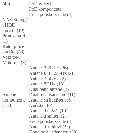
(40)
PoE svičevi
PoE komponente
Prenaponske zaštite (4)
NAS Storage
i HDD
kućišta (19)
Print serveri
(1)
Ruter ploče i
kućišta (48)
Voki toki
Motorola (8)
Antene 2.4GHz (36)
Antene 0.8-2.5GHz (2)
Antene 3.5GHz (2)
Antene 5GHz (18)
Dual band antene (2)
Antene i
Dual polarisane ant. (11)
komponente
Antene sa kućištem (6)
(168)
Kućišta (10)
Antenski držači (10)
Antenski spliteri (2)
Prenaponske zaštite (4)
Antenski kablovi (32)
Konektori i adapateri (33)