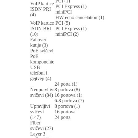
PCI (1)
VoIP kartice
PCI Express (1)
ISDN PRI
miniPCI
(4)
HW echo cancelation (1)
VoIP kartice
PCI (5)
ISDN BRI
PCI Express (1)
(10)
miniPCI (2)
Failover
kutije (3)
PoE svičevi
PoE
komponente
USB
telefoni i
gejtveji (4)
24 porta (1)
Neupravljivi
8 portova (8)
svičevi (84)
16 portova (1)
6-8 portova (7)
Upravljivi
8 portova (1)
svičevi
16 portova
(147)
24 porta
Fiber
svičevi (27)
Layer 3