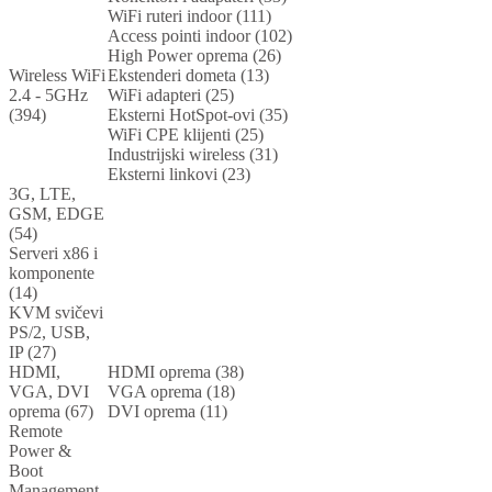
WiFi ruteri indoor (111)
Access pointi indoor (102)
High Power oprema (26)
Wireless WiFi
Ekstenderi dometa (13)
2.4 - 5GHz
WiFi adapteri (25)
(394)
Eksterni HotSpot-ovi (35)
WiFi CPE klijenti (25)
Industrijski wireless (31)
Eksterni linkovi (23)
3G, LTE,
GSM, EDGE
(54)
Serveri x86 i
komponente
(14)
KVM svičevi
PS/2, USB,
IP (27)
HDMI,
HDMI oprema (38)
VGA, DVI
VGA oprema (18)
oprema (67)
DVI oprema (11)
Remote
Power &
Boot
Management