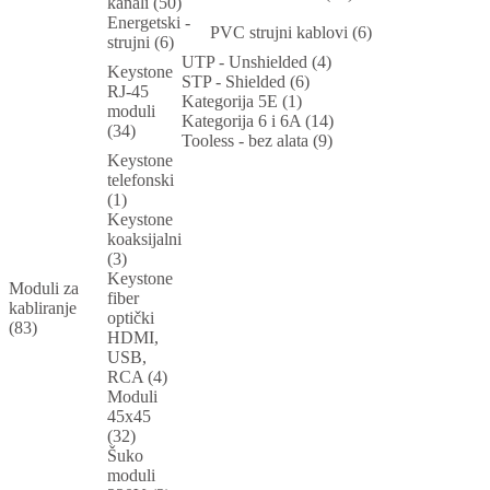
kanali (50)
Energetski -
PVC strujni kablovi (6)
strujni (6)
UTP - Unshielded (4)
Keystone
STP - Shielded (6)
RJ-45
Kategorija 5E (1)
moduli
Kategorija 6 i 6A (14)
(34)
Tooless - bez alata (9)
Keystone
telefonski
(1)
Keystone
koaksijalni
(3)
Keystone
Moduli za
fiber
kabliranje
optički
(83)
HDMI,
USB,
RCA (4)
Moduli
45x45
(32)
Šuko
moduli