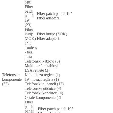
(40)
Fiber
patch
Fiber patch paneli 19"
paneli
Fiber adapteri
19"
(23)
Fiber
kutije
Fiber kutije (ZOK)
(ZOK)
Fiber adapteri
(21)
Tooless
- bez
alata
Telefonski kablovi (5)
Multi-parični kablovi
LSA reglete (3)
Telefonske
Kabineti za reglete (1)
komponente
19" nosači regleta (1)
(32)
Telefonski p. paneli (12)
Telefonske utičnice (4)
Telefonski konektori (4)
Ostale komponente (2)
Fiber
patch
Fiber patch paneli 19"
paneli