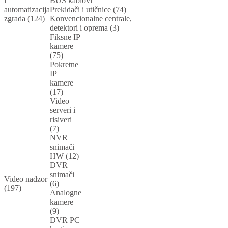
i
BUS kablovi
automatizacija
Prekidači i utičnice (74)
zgrada (124)
Konvencionalne centrale,
detektori i oprema (3)
Fiksne IP
kamere
(75)
Pokretne
IP
kamere
(17)
Video
serveri i
risiveri
(7)
NVR
snimači
HW (12)
DVR
snimači
Video nadzor
(6)
(197)
Analogne
kamere
(9)
DVR PC