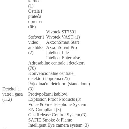
kartice
(1)
Ostala i
prateća
oprema
(66)
Vivotek ST7501
Softver i
Vivotek VAST (1)
video
AxxonSmart Start
analitika
AxxonSmart Pro
(2)
Intellect Lite
Intellect Enterprise
Adresabilne centrale i detektori
(70)
Konvencionalne centrale,
detektori i oprema (25)
Pojedinačni detektori (standalone)
Detekcija
(3)
vatre i gasa
Protivpožarni kablovi
(112)
Explosion Proof Products (3)
Voice & Fire Telephone System
EN Compliant (3)
Gas Release Control System (3)
SAFIE Smoke & Flame
Intelligent Eye camera system (3)