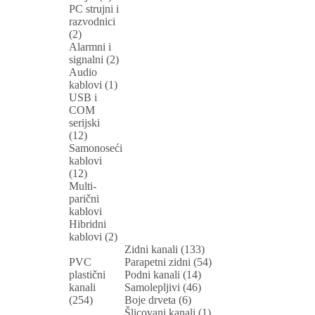
PC strujni i
razvodnici
(2)
Alarmni i
signalni (2)
Audio
kablovi (1)
USB i
COM
serijski
(12)
Samonoseći
kablovi
(12)
Multi-
parični
kablovi
Hibridni
kablovi (2)
Zidni kanali (133)
PVC
Parapetni zidni (54)
plastični
Podni kanali (14)
kanali
Samolepljivi (46)
(254)
Boje drveta (6)
Šlicovani kanali (1)