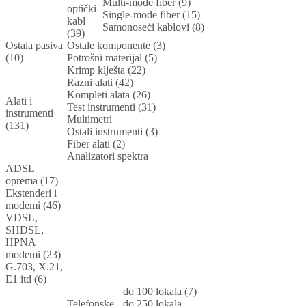
Multi-mode fiber (9)
optički
Single-mode fiber (15)
kabl
Samonoseći kablovi (8)
(39)
Ostala pasiva
Ostale komponente (3)
(10)
Potrošni materijal (5)
Krimp klješta (22)
Razni alati (42)
Kompleti alata (26)
Alati i
Test instrumenti (31)
instrumenti
Multimetri
(131)
Ostali instrumenti (3)
Fiber alati (2)
Analizatori spektra
ADSL
oprema (17)
Ekstenderi i
modemi (46)
VDSL,
SHDSL,
HPNA
modemi (23)
G.703, X.21,
E1 itd (6)
do 100 lokala (7)
Telefonske
do 250 lokala