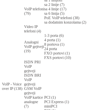
sa 1 linijom
sa 2 linije (7)
VoIP telefoni
sa 4 linije (17)
(79)
sa 6 linija (5)
PoE VoIP telefoni (38)
sa dodatnim konzolama (2)
Video IP
telefoni (4)
1-3 porta (6)
4 porta (1)
Analogni
8 portova (1)
VoIP gejtveji
24 porta
(19)
FXO portovi (1)
FXS portovi (10)
ISDN PRI
VoIP
gejtveji
ISDN BRI
VoIP
VoIP - Voice
gejtveji
over IP (138)
GSM VoIP
gejtveji
VoIP kartice
PCI (1)
analogne
PCI Express (1)
(7)
miniPCI