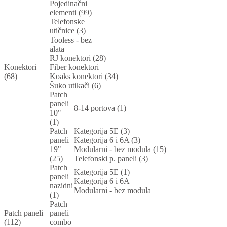
Pojedinačni
elementi (99)
Telefonske
utičnice (3)
Tooless - bez
alata
RJ konektori (28)
Konektori
Fiber konektori
(68)
Koaks konektori (34)
Šuko utikači (6)
Patch
paneli
8-14 portova (1)
10"
(1)
Patch
Kategorija 5E (3)
paneli
Kategorija 6 i 6A (3)
19"
Modularni - bez modula (15)
(25)
Telefonski p. paneli (3)
Patch
Kategorija 5E (1)
paneli
Kategorija 6 i 6A
nazidni
Modularni - bez modula
(1)
Patch
Patch paneli
paneli
(112)
combo