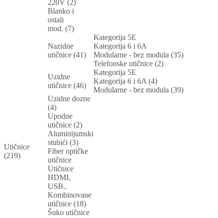
220V (2)
Blanko i
ostali
mod. (7)
Kategorija 5E
Nazidne
Kategorija 6 i 6A
utičnice (41)
Modularne - bez modula (35)
Telefonske utičnice (2)
Kategorija 5E
Uzidne
Kategorija 6 i 6A (4)
utičnice (46)
Modularne - bez modula (39)
Uzidne dozne
(4)
Upodne
utičnice (2)
Aluminijumski
stubići (3)
Utičnice
Fiber optičke
(219)
utičnice
Utičnice
HDMI,
USB..
Kombinovane
utičnice (18)
Šuko utičnice