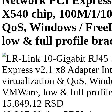
Network PCI Express 
X540 chip, 100M/1/10
QoS, Windows / Free
low & full profile b
15,849.12 RSD