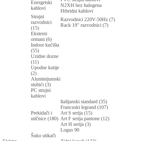
Energetski
N2XH bez halogena
kablovi
Hibridni kablovi
Strujni
Razvodnici 220V-50Hz (7)
razvodnici
Rack 19" razvodnici (7)
(15)
Eksterni
ormani (6)
Indoor kućišta
(55)
Uzidne dozne
(11)
Upodne kutije
(2)
Aluminijumski
stubići (3)
PC strujni
kablovi
Italijanski standard (35)
Francuski legrand (107)
Prekidači i
Art S serija (15)
utičnice (180)
Art F serija pantone (12)
Art H serija (3)
Logus 90
Šuko utikači