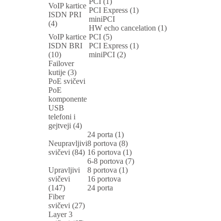
PCI (1)
VoIP kartice
PCI Express (1)
ISDN PRI
miniPCI
(4)
HW echo cancelation (1)
VoIP kartice
PCI (5)
ISDN BRI
PCI Express (1)
(10)
miniPCI (2)
Failover
kutije (3)
PoE svičevi
PoE
komponente
USB
telefoni i
gejtveji (4)
24 porta (1)
Neupravljivi
8 portova (8)
svičevi (84)
16 portova (1)
6-8 portova (7)
Upravljivi
8 portova (1)
svičevi
16 portova
(147)
24 porta
Fiber
svičevi (27)
Layer 3