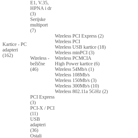
E1, V.35,
HPNA i dr
(3)
Serijske
multiport
(7)
Wireless PCI Express (2)
Wireless PCI
Kartice - PC
Wireless USB kartice (18)
adapteri
Wireless minPCI (3)
(162)
Wireless -
Wireless PCMCIA
bežične
High Power kartice (6)
(46)
Wireless 54Mb/s (1)
Wireless 108Mb/s
Wireless 150Mb/s (3)
Wireless 300Mb/s (10)
Wireless 802.11a 5GHz (2)
PCI Express
(3)
PCI-X / PCI
(11)
USB
adapteri
(36)
Ostali