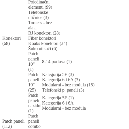
Pojedinačni
elementi (99)
Telefonske
utičnice (3)
Tooless - bez
alata
RJ konektori (28)
Konektori
Fiber konektori
(68)
Koaks konektori (34)
Šuko utikači (6)
Patch
paneli
8-14 portova (1)
10"
(1)
Patch
Kategorija 5E (3)
paneli
Kategorija 6 i 6A (3)
19"
Modularni - bez modula (15)
(25)
Telefonski p. paneli (3)
Patch
Kategorija 5E (1)
paneli
Kategorija 6 i 6A
nazidni
Modularni - bez modula
(1)
Patch
Patch paneli
paneli
(112)
combo