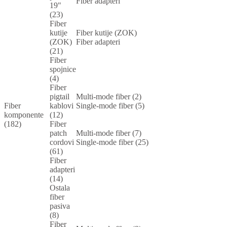
Fiber adapteri
19"
(23)
Fiber
kutije
Fiber kutije (ZOK)
(ZOK)
Fiber adapteri
(21)
Fiber
spojnice
(4)
Fiber
pigtail
Multi-mode fiber (2)
Fiber
kablovi
Single-mode fiber (5)
komponente
(12)
(182)
Fiber
patch
Multi-mode fiber (7)
cordovi
Single-mode fiber (25)
(61)
Fiber
adapteri
(14)
Ostala
fiber
pasiva
(8)
Fiber