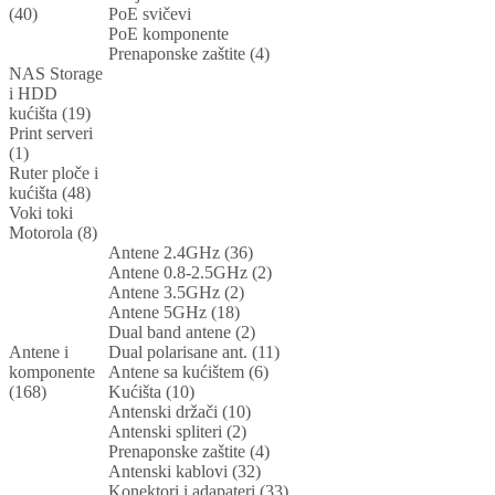
(40)
PoE svičevi
PoE komponente
Prenaponske zaštite (4)
NAS Storage
i HDD
kućišta (19)
Print serveri
(1)
Ruter ploče i
kućišta (48)
Voki toki
Motorola (8)
Antene 2.4GHz (36)
Antene 0.8-2.5GHz (2)
Antene 3.5GHz (2)
Antene 5GHz (18)
Dual band antene (2)
Antene i
Dual polarisane ant. (11)
komponente
Antene sa kućištem (6)
(168)
Kućišta (10)
Antenski držači (10)
Antenski spliteri (2)
Prenaponske zaštite (4)
Antenski kablovi (32)
Konektori i adapateri (33)