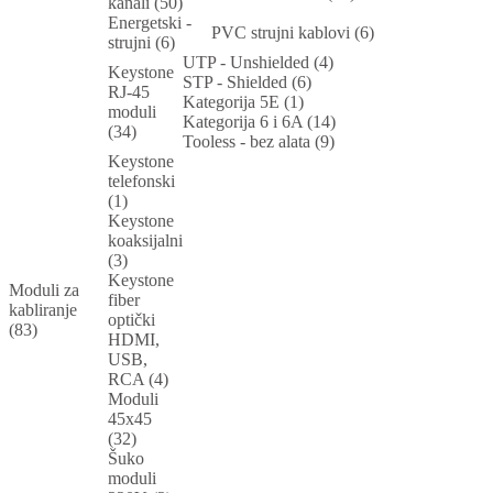
kanali (50)
Energetski -
PVC strujni kablovi (6)
strujni (6)
UTP - Unshielded (4)
Keystone
STP - Shielded (6)
RJ-45
Kategorija 5E (1)
moduli
Kategorija 6 i 6A (14)
(34)
Tooless - bez alata (9)
Keystone
telefonski
(1)
Keystone
koaksijalni
(3)
Keystone
Moduli za
fiber
kabliranje
optički
(83)
HDMI,
USB,
RCA (4)
Moduli
45x45
(32)
Šuko
moduli