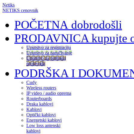
Netiks
NETIKS cenovnik
POČETNA
dobrodošli
PRODAVNICA
kupujte 
Uputstvo za registraciju
Uputstvo za naručivanje
Uputstvo za pretragu
proizvoda
PODRŠKA I DOKUME
Cudy
Wireless routers
IP video / audio oprema
Routerboards
Draka kablovi
Kablovi
Optički kablovi
Energetski kablovi
Low loss antenski
kablovi