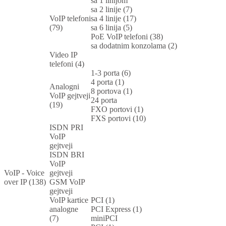
sa 1 linijom
sa 2 linije (7)
VoIP telefoni
sa 4 linije (17)
(79)
sa 6 linija (5)
PoE VoIP telefoni (38)
sa dodatnim konzolama (2)
Video IP
telefoni (4)
1-3 porta (6)
4 porta (1)
Analogni
8 portova (1)
VoIP gejtveji
24 porta
(19)
FXO portovi (1)
FXS portovi (10)
ISDN PRI
VoIP
gejtveji
ISDN BRI
VoIP
VoIP - Voice
gejtveji
over IP (138)
GSM VoIP
gejtveji
VoIP kartice
PCI (1)
analogne
PCI Express (1)
(7)
miniPCI