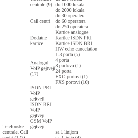
centrale (9)
do 1000 lokala
do 2000 lokala
do 30 operatera
Call centri
do 60 operatera
do 250 operatera
Kartice analogne
Dodatne
Kartice ISDN PRI
kartice
Kartice ISDN BRI
HW echo cancelation
1-3 porta (5)
4 porta
Analogni
8 portova (1)
VoIP gejtveji
24 porta
(17)
FXO portovi (1)
FXS portovi (10)
ISDN PRI
VoIP
gejtveji
ISDN BRI
VoIP
gejtveji
GSM VoIP
Telefonske
gejtveji
centrale, Call
sa 1 linijom
centri (127)
sa 2 linije (4)