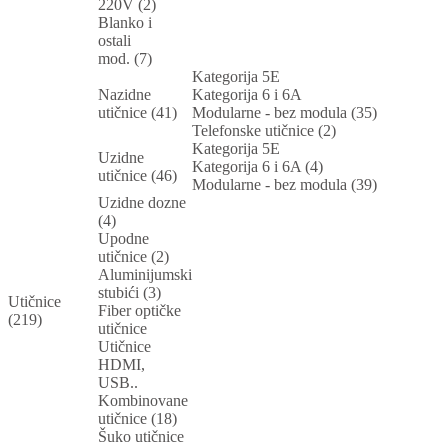
220V (2)
Blanko i
ostali
mod. (7)
Kategorija 5E
Nazidne
Kategorija 6 i 6A
utičnice (41)
Modularne - bez modula (35)
Telefonske utičnice (2)
Kategorija 5E
Uzidne
Kategorija 6 i 6A (4)
utičnice (46)
Modularne - bez modula (39)
Uzidne dozne
(4)
Upodne
utičnice (2)
Aluminijumski
stubići (3)
Utičnice
Fiber optičke
(219)
utičnice
Utičnice
HDMI,
USB..
Kombinovane
utičnice (18)
Šuko utičnice