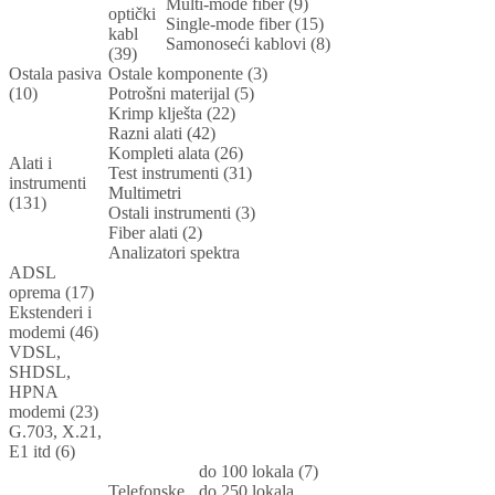
Multi-mode fiber (9)
optički
Single-mode fiber (15)
kabl
Samonoseći kablovi (8)
(39)
Ostala pasiva
Ostale komponente (3)
(10)
Potrošni materijal (5)
Krimp klješta (22)
Razni alati (42)
Kompleti alata (26)
Alati i
Test instrumenti (31)
instrumenti
Multimetri
(131)
Ostali instrumenti (3)
Fiber alati (2)
Analizatori spektra
ADSL
oprema (17)
Ekstenderi i
modemi (46)
VDSL,
SHDSL,
HPNA
modemi (23)
G.703, X.21,
E1 itd (6)
do 100 lokala (7)
Telefonske
do 250 lokala