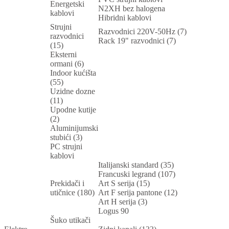
Energetski
N2XH bez halogena
kablovi
Hibridni kablovi
Strujni
Razvodnici 220V-50Hz (7)
razvodnici
Rack 19" razvodnici (7)
(15)
Eksterni
ormani (6)
Indoor kućišta
(55)
Uzidne dozne
(11)
Upodne kutije
(2)
Aluminijumski
stubići (3)
PC strujni
kablovi
Italijanski standard (35)
Francuski legrand (107)
Prekidači i
Art S serija (15)
utičnice (180)
Art F serija pantone (12)
Art H serija (3)
Logus 90
Šuko utikači