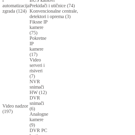
i
BUS kablovi
automatizacija
Prekidači i utičnice (74)
zgrada (124)
Konvencionalne centrale,
detektori i oprema (3)
Fiksne IP
kamere
(75)
Pokretne
IP
kamere
(17)
Video
serveri i
risiveri
(7)
NVR
snimači
HW (12)
DVR
snimači
Video nadzor
(6)
(197)
Analogne
kamere
(9)
DVR PC