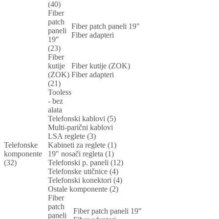
(40)
Fiber
patch
Fiber patch paneli 19"
paneli
Fiber adapteri
19"
(23)
Fiber
kutije
Fiber kutije (ZOK)
(ZOK)
Fiber adapteri
(21)
Tooless
- bez
alata
Telefonski kablovi (5)
Multi-parični kablovi
LSA reglete (3)
Telefonske
Kabineti za reglete (1)
komponente
19" nosači regleta (1)
(32)
Telefonski p. paneli (12)
Telefonske utičnice (4)
Telefonski konektori (4)
Ostale komponente (2)
Fiber
patch
Fiber patch paneli 19"
paneli