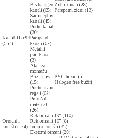
Bezhalogeni
Zidni kanali (28)
kanali (65)
Parapetni zidni (13)
Samolepljivi
kanali (45)
Podni kanali
(20)
Kanali i bužiri
Parapetni
(557)
kanali (67)
Metalni
pod-kanal
(3)
Alati za
montažu
Bužir creva
PVC bužiri (5)
(15)
Halogen free bužiri
Pocinkovani
regali (62)
Potrošni
materijal
(26)
Rek ormani 19" (110)
Ormani i
Rek ormani 10" (8)
kućišta (174)
Indoor kućišta (35)
Eksterni ormani (20)
PVC strujni kablovi