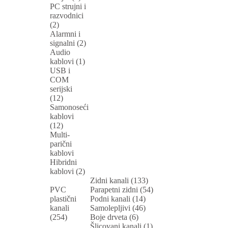
PC strujni i
razvodnici
(2)
Alarmni i
signalni (2)
Audio
kablovi (1)
USB i
COM
serijski
(12)
Samonoseći
kablovi
(12)
Multi-
parični
kablovi
Hibridni
kablovi (2)
Zidni kanali (133)
PVC
Parapetni zidni (54)
plastični
Podni kanali (14)
kanali
Samolepljivi (46)
(254)
Boje drveta (6)
Šlicovani kanali (1)