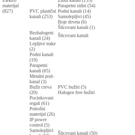
Elektro
Zidni kanali (133)
materijal
Parapetni zidni (54)
(827)
PVC plastični
Podni kanali (14)
kanali (253)
Samolepljivi (45)
Boje drveta (6)
Šlicovani kanali (1)
Bezhalogeni
Šlicovani kanali
kanali (24)
Lepljive trake
(2)
Podni kanali
(19)
Parapetni
kanali (65)
Metalni pod-
kanal (3)
Bužir creva
PVC bužiri (5)
(20)
Halogen free bužiri
Pocinkovani
regali (61)
Potrošni
materijal (26)
IP power
control (5)
Samolepljivi
Šlicovani kanali (50)