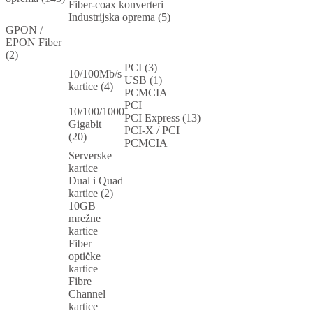
Fiber-coax konverteri
Industrijska oprema (5)
GPON /
EPON Fiber
(2)
PCI (3)
10/100Mb/s
USB (1)
kartice (4)
PCMCIA
PCI
10/100/1000
PCI Express (13)
Gigabit
PCI-X / PCI
(20)
PCMCIA
Serverske
kartice
Dual i Quad
kartice (2)
10GB
mrežne
kartice
Fiber
optičke
kartice
Fibre
Channel
kartice