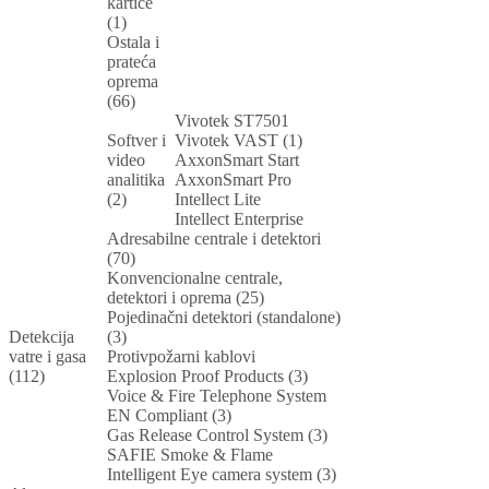
kartice
(1)
Ostala i
prateća
oprema
(66)
Vivotek ST7501
Softver i
Vivotek VAST (1)
video
AxxonSmart Start
analitika
AxxonSmart Pro
(2)
Intellect Lite
Intellect Enterprise
Adresabilne centrale i detektori
(70)
Konvencionalne centrale,
detektori i oprema (25)
Pojedinačni detektori (standalone)
Detekcija
(3)
vatre i gasa
Protivpožarni kablovi
(112)
Explosion Proof Products (3)
Voice & Fire Telephone System
EN Compliant (3)
Gas Release Control System (3)
SAFIE Smoke & Flame
Intelligent Eye camera system (3)