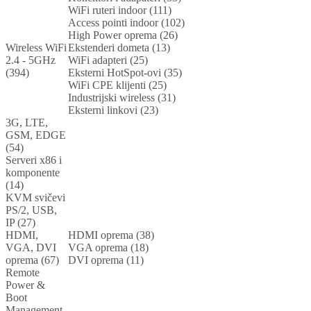
WiFi ruteri indoor (111)
Access pointi indoor (102)
High Power oprema (26)
Wireless WiFi
Ekstenderi dometa (13)
2.4 - 5GHz
WiFi adapteri (25)
(394)
Eksterni HotSpot-ovi (35)
WiFi CPE klijenti (25)
Industrijski wireless (31)
Eksterni linkovi (23)
3G, LTE,
GSM, EDGE
(54)
Serveri x86 i
komponente
(14)
KVM svičevi
PS/2, USB,
IP (27)
HDMI,
HDMI oprema (38)
VGA, DVI
VGA oprema (18)
oprema (67)
DVI oprema (11)
Remote
Power &
Boot
Management