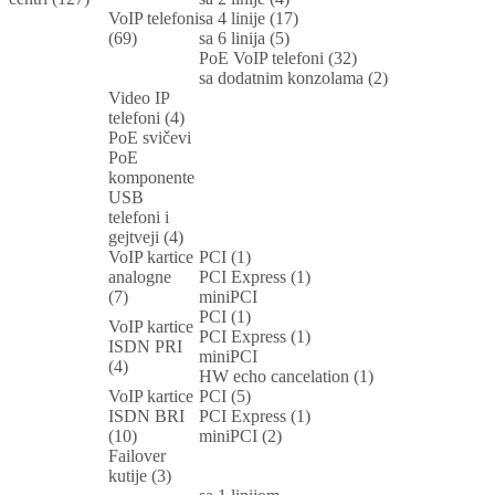
VoIP telefoni
sa 4 linije (17)
(69)
sa 6 linija (5)
PoE VoIP telefoni (32)
sa dodatnim konzolama (2)
Video IP
telefoni (4)
PoE svičevi
PoE
komponente
USB
telefoni i
gejtveji (4)
VoIP kartice
PCI (1)
analogne
PCI Express (1)
(7)
miniPCI
PCI (1)
VoIP kartice
PCI Express (1)
ISDN PRI
miniPCI
(4)
HW echo cancelation (1)
VoIP kartice
PCI (5)
ISDN BRI
PCI Express (1)
(10)
miniPCI (2)
Failover
kutije (3)