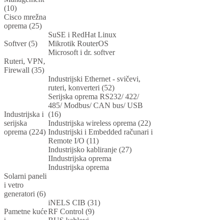
(10)
Cisco mrežna
oprema (25)
SuSE i RedHat Linux
Softver (5)
Mikrotik RouterOS
Microsoft i dr. softver
Ruteri, VPN,
Firewall (35)
Industrijski Ethernet - svičevi,
ruteri, konverteri (52)
Serijska oprema RS232/ 422/
485/ Modbus/ CAN bus/ USB
Industrijska i
(16)
serijska
Industrijska wireless oprema (22)
oprema (224)
Industrijski i Embedded računari i
Remote I/O (11)
Industrijsko kabliranje (27)
IIndustrijska oprema
Industrijska oprema
Solarni paneli
i vetro
generatori (6)
iNELS CIB (31)
Pametne kuće
RF Control (9)