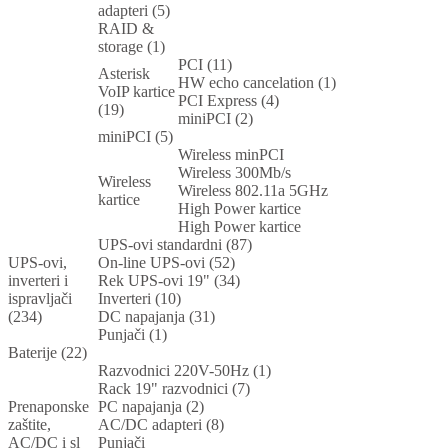
adapteri (5)
RAID &
storage (1)
PCI (11)
Asterisk
HW echo cancelation (1)
VoIP kartice
PCI Express (4)
(19)
miniPCI (2)
miniPCI (5)
Wireless minPCI
Wireless 300Mb/s
Wireless
Wireless 802.11a 5GHz
kartice
High Power kartice
High Power kartice
UPS-ovi standardni (87)
UPS-ovi,
On-line UPS-ovi (52)
inverteri i
Rek UPS-ovi 19" (34)
ispravljači
Inverteri (10)
(234)
DC napajanja (31)
Punjači (1)
Baterije (22)
Razvodnici 220V-50Hz (1)
Rack 19" razvodnici (7)
Prenaponske
PC napajanja (2)
zaštite,
AC/DC adapteri (8)
AC/DC i sl
Punjači