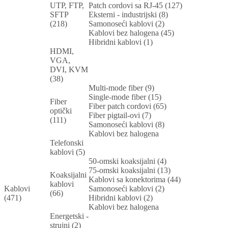
UTP, FTP,
Patch cordovi sa RJ-45 (127)
SFTP
Eksterni - industrijski (8)
(218)
Samonoseći kablovi (2)
Kablovi bez halogena (45)
Hibridni kablovi (1)
HDMI,
VGA,
DVI, KVM
(38)
Multi-mode fiber (9)
Single-mode fiber (15)
Fiber
Fiber patch cordovi (65)
optički
Fiber pigtail-ovi (7)
(111)
Samonoseći kablovi (8)
Kablovi bez halogena
Telefonski
kablovi (5)
50-omski koaksijalni (4)
75-omski koaksijalni (13)
Koaksijalni
Kablovi sa konektorima (44)
kablovi
Kablovi
Samonoseći kablovi (2)
(66)
(471)
Hibridni kablovi (2)
Kablovi bez halogena
Energetski -
strujni (2)