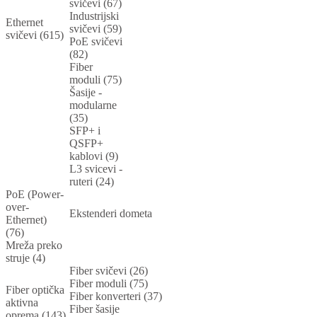
svičevi (67)
Industrijski
Ethernet
svičevi (59)
svičevi (615)
PoE svičevi
(82)
Fiber
moduli (75)
Šasije -
modularne
(35)
SFP+ i
QSFP+
kablovi (9)
L3 svicevi -
ruteri (24)
PoE (Power-
over-
Ekstenderi dometa
Ethernet)
(76)
Mreža preko
struje (4)
Fiber svičevi (26)
Fiber moduli (75)
Fiber optička
Fiber konverteri (37)
aktivna
Fiber šasije
oprema (143)