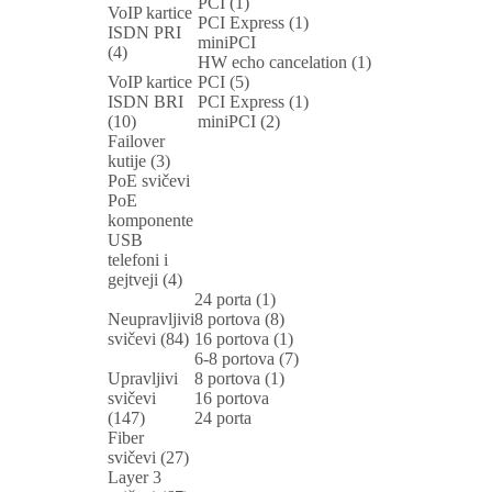
PCI (1)
VoIP kartice
PCI Express (1)
ISDN PRI
miniPCI
(4)
HW echo cancelation (1)
VoIP kartice
PCI (5)
ISDN BRI
PCI Express (1)
(10)
miniPCI (2)
Failover
kutije (3)
PoE svičevi
PoE
komponente
USB
telefoni i
gejtveji (4)
24 porta (1)
Neupravljivi
8 portova (8)
svičevi (84)
16 portova (1)
6-8 portova (7)
Upravljivi
8 portova (1)
svičevi
16 portova
(147)
24 porta
Fiber
svičevi (27)
Layer 3