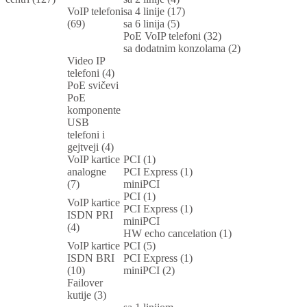
VoIP telefoni
sa 4 linije (17)
(69)
sa 6 linija (5)
PoE VoIP telefoni (32)
sa dodatnim konzolama (2)
Video IP
telefoni (4)
PoE svičevi
PoE
komponente
USB
telefoni i
gejtveji (4)
VoIP kartice
PCI (1)
analogne
PCI Express (1)
(7)
miniPCI
PCI (1)
VoIP kartice
PCI Express (1)
ISDN PRI
miniPCI
(4)
HW echo cancelation (1)
VoIP kartice
PCI (5)
ISDN BRI
PCI Express (1)
(10)
miniPCI (2)
Failover
kutije (3)