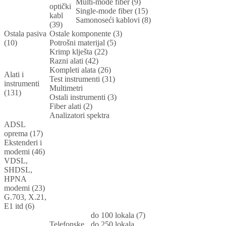
Multi-mode fiber (9)
optički
Single-mode fiber (15)
kabl
Samonoseći kablovi (8)
(39)
Ostala pasiva
Ostale komponente (3)
(10)
Potrošni materijal (5)
Krimp klješta (22)
Razni alati (42)
Kompleti alata (26)
Alati i
Test instrumenti (31)
instrumenti
Multimetri
(131)
Ostali instrumenti (3)
Fiber alati (2)
Analizatori spektra
ADSL
oprema (17)
Ekstenderi i
modemi (46)
VDSL,
SHDSL,
HPNA
modemi (23)
G.703, X.21,
E1 itd (6)
do 100 lokala (7)
Telefonske
do 250 lokala