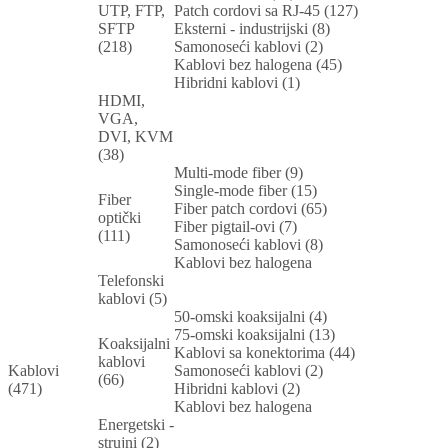
UTP, FTP,
Patch cordovi sa RJ-45 (127)
SFTP
Eksterni - industrijski (8)
(218)
Samonoseći kablovi (2)
Kablovi bez halogena (45)
Hibridni kablovi (1)
HDMI,
VGA,
DVI, KVM
(38)
Multi-mode fiber (9)
Single-mode fiber (15)
Fiber
Fiber patch cordovi (65)
optički
Fiber pigtail-ovi (7)
(111)
Samonoseći kablovi (8)
Kablovi bez halogena
Telefonski
kablovi (5)
50-omski koaksijalni (4)
75-omski koaksijalni (13)
Koaksijalni
Kablovi sa konektorima (44)
kablovi
Kablovi
Samonoseći kablovi (2)
(66)
(471)
Hibridni kablovi (2)
Kablovi bez halogena
Energetski -
strujni (2)