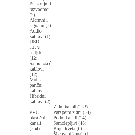
PC strujni i
razvodnici
(2)
Alarmni i
signalni (2)
Audio
kablovi (1)
USB i
COM
serijski
(12)
Samonoseći
kablovi
(12)
Multi-
parični
kablovi
Hibridni
kablovi (2)
Zidni kanali (133)
PVC
Parapetni zidni (54)
plastični
Podni kanali (14)
kanali
Samolepljivi (46)
(254)
Boje drveta (6)
Šlicovani kanali (1)