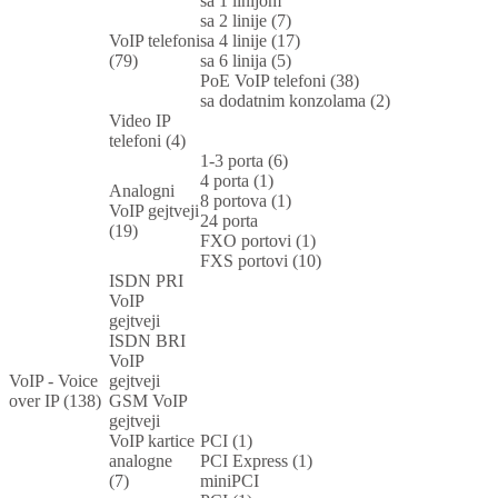
sa 1 linijom
sa 2 linije (7)
VoIP telefoni
sa 4 linije (17)
(79)
sa 6 linija (5)
PoE VoIP telefoni (38)
sa dodatnim konzolama (2)
Video IP
telefoni (4)
1-3 porta (6)
4 porta (1)
Analogni
8 portova (1)
VoIP gejtveji
24 porta
(19)
FXO portovi (1)
FXS portovi (10)
ISDN PRI
VoIP
gejtveji
ISDN BRI
VoIP
VoIP - Voice
gejtveji
over IP (138)
GSM VoIP
gejtveji
VoIP kartice
PCI (1)
analogne
PCI Express (1)
(7)
miniPCI