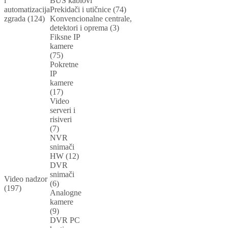
i
BUS kablovi
automatizacija
Prekidači i utičnice (74)
zgrada (124)
Konvencionalne centrale,
detektori i oprema (3)
Fiksne IP
kamere
(75)
Pokretne
IP
kamere
(17)
Video
serveri i
risiveri
(7)
NVR
snimači
HW (12)
DVR
snimači
Video nadzor
(6)
(197)
Analogne
kamere
(9)
DVR PC