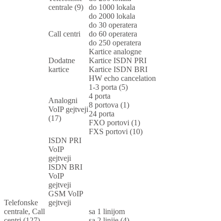
centrale (9)
do 1000 lokala
do 2000 lokala
do 30 operatera
Call centri
do 60 operatera
do 250 operatera
Kartice analogne
Dodatne
Kartice ISDN PRI
kartice
Kartice ISDN BRI
HW echo cancelation
1-3 porta (5)
4 porta
Analogni
8 portova (1)
VoIP gejtveji
24 porta
(17)
FXO portovi (1)
FXS portovi (10)
ISDN PRI
VoIP
gejtveji
ISDN BRI
VoIP
gejtveji
GSM VoIP
Telefonske
gejtveji
centrale, Call
sa 1 linijom
centri (127)
sa 2 linije (4)