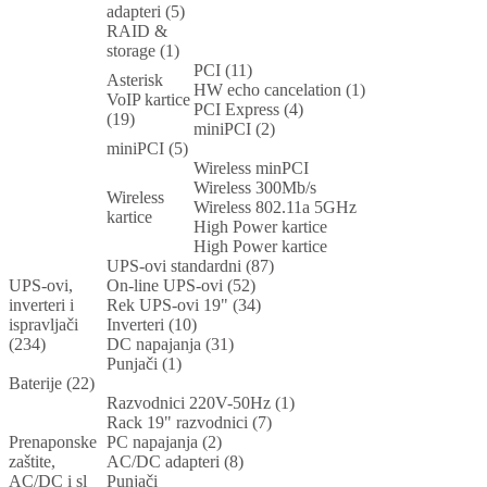
adapteri (5)
RAID &
storage (1)
PCI (11)
Asterisk
HW echo cancelation (1)
VoIP kartice
PCI Express (4)
(19)
miniPCI (2)
miniPCI (5)
Wireless minPCI
Wireless 300Mb/s
Wireless
Wireless 802.11a 5GHz
kartice
High Power kartice
High Power kartice
UPS-ovi standardni (87)
UPS-ovi,
On-line UPS-ovi (52)
inverteri i
Rek UPS-ovi 19" (34)
ispravljači
Inverteri (10)
(234)
DC napajanja (31)
Punjači (1)
Baterije (22)
Razvodnici 220V-50Hz (1)
Rack 19" razvodnici (7)
Prenaponske
PC napajanja (2)
zaštite,
AC/DC adapteri (8)
AC/DC i sl
Punjači