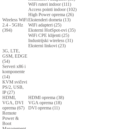
WiFi ruteri indoor (111)
Access pointi indoor (102)
High Power oprema (26)
Wireless WiFi
Ekstenderi dometa (13)
2.4 - 5GHz
WiFi adapteri (25)
(394)
Eksterni HotSpot-ovi (35)
WiFi CPE klijenti (25)
Industrijski wireless (31)
Eksterni linkovi (23)
3G, LTE,
GSM, EDGE
(54)
Serveri x86 i
komponente
(14)
KVM svičevi
PS/2, USB,
IP (27)
HDMI,
HDMI oprema (38)
VGA, DVI
VGA oprema (18)
oprema (67)
DVI oprema (11)
Remote
Power &
Boot
Management