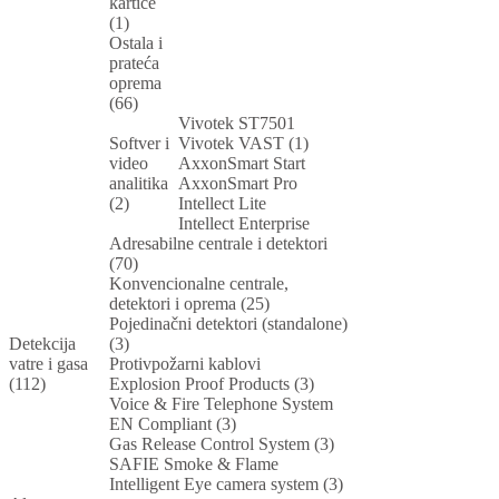
kartice
(1)
Ostala i
prateća
oprema
(66)
Vivotek ST7501
Softver i
Vivotek VAST (1)
video
AxxonSmart Start
analitika
AxxonSmart Pro
(2)
Intellect Lite
Intellect Enterprise
Adresabilne centrale i detektori
(70)
Konvencionalne centrale,
detektori i oprema (25)
Pojedinačni detektori (standalone)
Detekcija
(3)
vatre i gasa
Protivpožarni kablovi
(112)
Explosion Proof Products (3)
Voice & Fire Telephone System
EN Compliant (3)
Gas Release Control System (3)
SAFIE Smoke & Flame
Intelligent Eye camera system (3)