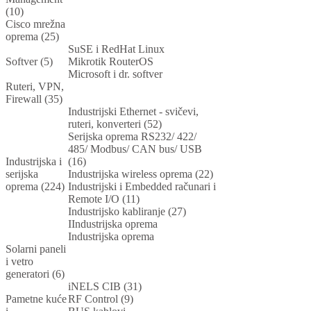
(10)
Cisco mrežna
oprema (25)
SuSE i RedHat Linux
Softver (5)
Mikrotik RouterOS
Microsoft i dr. softver
Ruteri, VPN,
Firewall (35)
Industrijski Ethernet - svičevi,
ruteri, konverteri (52)
Serijska oprema RS232/ 422/
485/ Modbus/ CAN bus/ USB
Industrijska i
(16)
serijska
Industrijska wireless oprema (22)
oprema (224)
Industrijski i Embedded računari i
Remote I/O (11)
Industrijsko kabliranje (27)
IIndustrijska oprema
Industrijska oprema
Solarni paneli
i vetro
generatori (6)
iNELS CIB (31)
Pametne kuće
RF Control (9)