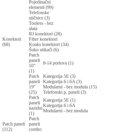
Pojedinačni
elementi (99)
Telefonske
utičnice (3)
Tooless - bez
alata
RJ konektori (28)
Konektori
Fiber konektori
(68)
Koaks konektori (34)
Šuko utikači (6)
Patch
paneli
8-14 portova (1)
10"
(1)
Patch
Kategorija 5E (3)
paneli
Kategorija 6 i 6A (3)
19"
Modularni - bez modula (15)
(25)
Telefonski p. paneli (3)
Patch
Kategorija 5E (1)
paneli
Kategorija 6 i 6A
nazidni
Modularni - bez modula
(1)
Patch
Patch paneli
paneli
(112)
combo