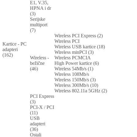
E1, V.35,
HPNA i dr
(3)
Serijske
multiport
(7)
Wireless PCI Express (2)
Wireless PCI
Kartice - PC
Wireless USB kartice (18)
adapteri
Wireless minPCI (3)
(162)
Wireless -
Wireless PCMCIA
bežične
High Power kartice (6)
(46)
Wireless 54Mb/s (1)
Wireless 108Mb/s
Wireless 150Mb/s (3)
Wireless 300Mb/s (10)
Wireless 802.11a 5GHz (2)
PCI Express
(3)
PCI-X / PCI
(11)
USB
adapteri
(36)
Ostali