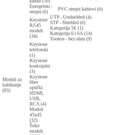
kanali (50)
Energetski -
PVC strujni kablovi (6)
strujni (6)
UTP - Unshielded (4)
Keystone
STP - Shielded (6)
RJ-45
Kategorija 5E (1)
moduli
Kategorija 6 i 6A (14)
(34)
Tooless - bez alata (9)
Keystone
telefonski
(1)
Keystone
koaksijalni
(3)
Keystone
Moduli za
fiber
kabliranje
optički
(83)
HDMI,
USB,
RCA (4)
Moduli
45x45
(32)
Šuko
moduli