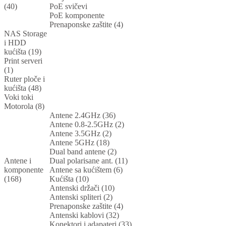
(40)
PoE svičevi
PoE komponente
Prenaponske zaštite (4)
NAS Storage
i HDD
kućišta (19)
Print serveri
(1)
Ruter ploče i
kućišta (48)
Voki toki
Motorola (8)
Antene 2.4GHz (36)
Antene 0.8-2.5GHz (2)
Antene 3.5GHz (2)
Antene 5GHz (18)
Dual band antene (2)
Antene i
Dual polarisane ant. (11)
komponente
Antene sa kućištem (6)
(168)
Kućišta (10)
Antenski držači (10)
Antenski spliteri (2)
Prenaponske zaštite (4)
Antenski kablovi (32)
Konektori i adapateri (33)