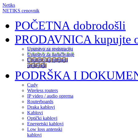
Netiks
NETIKS cenovnik
POČETNA
dobrodošli
PRODAVNICA
kupujte 
Uputstvo za registraciju
Uputstvo za naručivanje
Uputstvo za pretragu
proizvoda
PODRŠKA I DOKUME
Cudy
Wireless routers
IP video / audio oprema
Routerboards
Draka kablovi
Kablovi
Optički kablovi
Energetski kablovi
Low loss antenski
kablovi