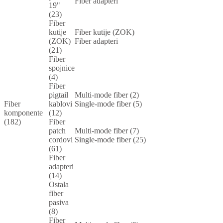
Fiber adapteri
19"
(23)
Fiber
kutije
Fiber kutije (ZOK)
(ZOK)
Fiber adapteri
(21)
Fiber
spojnice
(4)
Fiber
pigtail
Multi-mode fiber (2)
Fiber
kablovi
Single-mode fiber (5)
komponente
(12)
(182)
Fiber
patch
Multi-mode fiber (7)
cordovi
Single-mode fiber (25)
(61)
Fiber
adapteri
(14)
Ostala
fiber
pasiva
(8)
Fiber