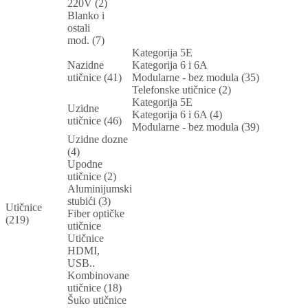
220V (2)
Blanko i
ostali
mod. (7)
Kategorija 5E
Nazidne
Kategorija 6 i 6A
utičnice (41)
Modularne - bez modula (35)
Telefonske utičnice (2)
Kategorija 5E
Uzidne
Kategorija 6 i 6A (4)
utičnice (46)
Modularne - bez modula (39)
Uzidne dozne
(4)
Upodne
utičnice (2)
Aluminijumski
stubići (3)
Utičnice
Fiber optičke
(219)
utičnice
Utičnice
HDMI,
USB..
Kombinovane
utičnice (18)
Šuko utičnice