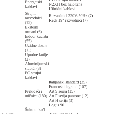
Energetski
N2XH bez halogena
kablovi
Hibridni kablovi
Strujni
Razvodnici 220V-50Hz (7)
razvodnici
Rack 19" razvodnici (7)
(15)
Eksterni
ormani (6)
Indoor kućišta
(55)
Uzidne dozne
(11)
Upodne kutije
(2)
Aluminijumski
stubići (3)
PC strujni
kablovi
Italijanski standard (35)
Francuski legrand (107)
Prekidači i
Art S serija (15)
utičnice (180)
Art F serija pantone (12)
Art H serija (3)
Logus 90
Šuko utikači