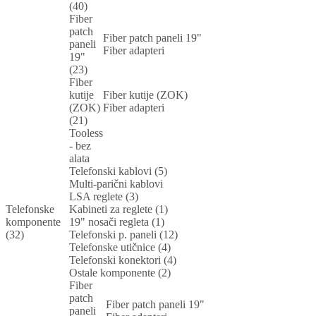
(40)
Fiber
patch
Fiber patch paneli 19"
paneli
Fiber adapteri
19"
(23)
Fiber
kutije
Fiber kutije (ZOK)
(ZOK)
Fiber adapteri
(21)
Tooless
- bez
alata
Telefonski kablovi (5)
Multi-parični kablovi
LSA reglete (3)
Telefonske
Kabineti za reglete (1)
komponente
19" nosači regleta (1)
(32)
Telefonski p. paneli (12)
Telefonske utičnice (4)
Telefonski konektori (4)
Ostale komponente (2)
Fiber
patch
Fiber patch paneli 19"
paneli