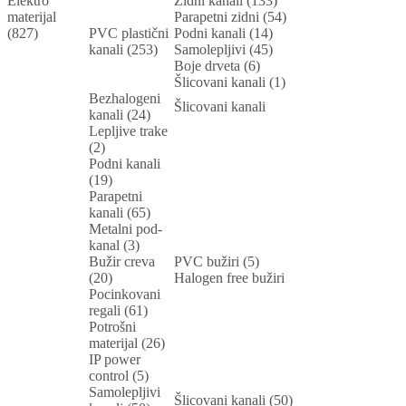
Elektro
Zidni kanali (133)
materijal
Parapetni zidni (54)
(827)
PVC plastični
Podni kanali (14)
kanali (253)
Samolepljivi (45)
Boje drveta (6)
Šlicovani kanali (1)
Bezhalogeni
Šlicovani kanali
kanali (24)
Lepljive trake
(2)
Podni kanali
(19)
Parapetni
kanali (65)
Metalni pod-
kanal (3)
Bužir creva
PVC bužiri (5)
(20)
Halogen free bužiri
Pocinkovani
regali (61)
Potrošni
materijal (26)
IP power
control (5)
Samolepljivi
Šlicovani kanali (50)