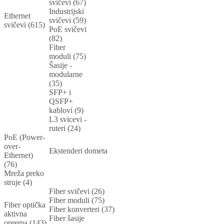
svičevi (67)
Industrijski
Ethernet
svičevi (59)
svičevi (615)
PoE svičevi
(82)
Fiber
moduli (75)
Šasije -
modularne
(35)
SFP+ i
QSFP+
kablovi (9)
L3 svicevi -
ruteri (24)
PoE (Power-
over-
Ekstenderi dometa
Ethernet)
(76)
Mreža preko
struje (4)
Fiber svičevi (26)
Fiber moduli (75)
Fiber optička
Fiber konverteri (37)
aktivna
Fiber šasije
oprema (143)