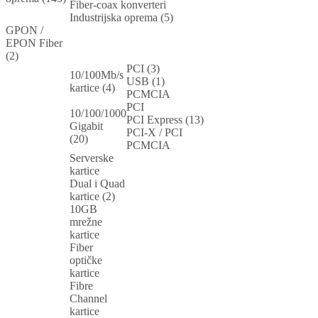
Fiber-coax konverteri
Industrijska oprema (5)
GPON /
EPON Fiber
(2)
PCI (3)
10/100Mb/s
USB (1)
kartice (4)
PCMCIA
PCI
10/100/1000
PCI Express (13)
Gigabit
PCI-X / PCI
(20)
PCMCIA
Serverske
kartice
Dual i Quad
kartice (2)
10GB
mrežne
kartice
Fiber
optičke
kartice
Fibre
Channel
kartice