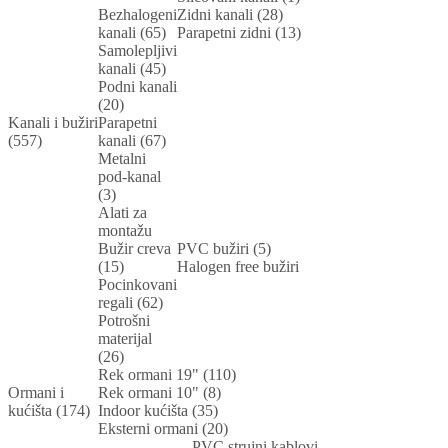
Bezhalogeni
Zidni kanali (28)
kanali (65)
Parapetni zidni (13)
Samolepljivi
kanali (45)
Podni kanali
(20)
Kanali i bužiri
Parapetni
(557)
kanali (67)
Metalni
pod-kanal
(3)
Alati za
montažu
Bužir creva
PVC bužiri (5)
(15)
Halogen free bužiri
Pocinkovani
regali (62)
Potrošni
materijal
(26)
Rek ormani 19" (110)
Ormani i
Rek ormani 10" (8)
kućišta (174)
Indoor kućišta (35)
Eksterni ormani (20)
PVC strujni kablovi