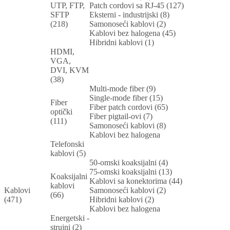
UTP, FTP,
Patch cordovi sa RJ-45 (127)
SFTP
Eksterni - industrijski (8)
(218)
Samonoseći kablovi (2)
Kablovi bez halogena (45)
Hibridni kablovi (1)
HDMI,
VGA,
DVI, KVM
(38)
Multi-mode fiber (9)
Single-mode fiber (15)
Fiber
Fiber patch cordovi (65)
optički
Fiber pigtail-ovi (7)
(111)
Samonoseći kablovi (8)
Kablovi bez halogena
Telefonski
kablovi (5)
50-omski koaksijalni (4)
75-omski koaksijalni (13)
Koaksijalni
Kablovi sa konektorima (44)
kablovi
Kablovi
Samonoseći kablovi (2)
(66)
(471)
Hibridni kablovi (2)
Kablovi bez halogena
Energetski -
strujni (2)