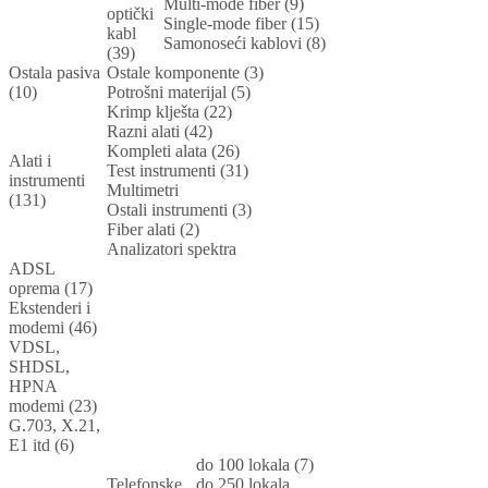
Multi-mode fiber (9)
optički
Single-mode fiber (15)
kabl
Samonoseći kablovi (8)
(39)
Ostala pasiva
Ostale komponente (3)
(10)
Potrošni materijal (5)
Krimp klješta (22)
Razni alati (42)
Kompleti alata (26)
Alati i
Test instrumenti (31)
instrumenti
Multimetri
(131)
Ostali instrumenti (3)
Fiber alati (2)
Analizatori spektra
ADSL
oprema (17)
Ekstenderi i
modemi (46)
VDSL,
SHDSL,
HPNA
modemi (23)
G.703, X.21,
E1 itd (6)
do 100 lokala (7)
Telefonske
do 250 lokala