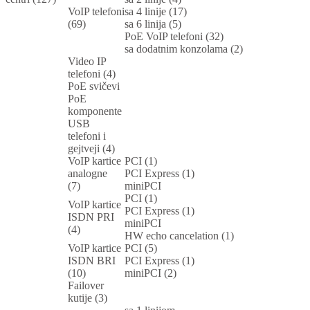
VoIP telefoni
sa 4 linije (17)
(69)
sa 6 linija (5)
PoE VoIP telefoni (32)
sa dodatnim konzolama (2)
Video IP
telefoni (4)
PoE svičevi
PoE
komponente
USB
telefoni i
gejtveji (4)
VoIP kartice
PCI (1)
analogne
PCI Express (1)
(7)
miniPCI
PCI (1)
VoIP kartice
PCI Express (1)
ISDN PRI
miniPCI
(4)
HW echo cancelation (1)
VoIP kartice
PCI (5)
ISDN BRI
PCI Express (1)
(10)
miniPCI (2)
Failover
kutije (3)