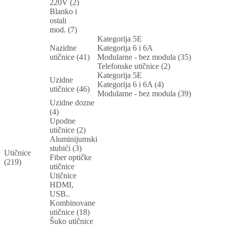
220V (2)
Blanko i
ostali
mod. (7)
Kategorija 5E
Nazidne
Kategorija 6 i 6A
utičnice (41)
Modularne - bez modula (35)
Telefonske utičnice (2)
Kategorija 5E
Uzidne
Kategorija 6 i 6A (4)
utičnice (46)
Modularne - bez modula (39)
Uzidne dozne
(4)
Upodne
utičnice (2)
Aluminijumski
stubići (3)
Utičnice
Fiber optičke
(219)
utičnice
Utičnice
HDMI,
USB..
Kombinovane
utičnice (18)
Šuko utičnice