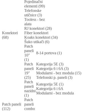
Pojedinačni
elementi (99)
Telefonske
utičnice (3)
Tooless - bez
alata
RJ konektori (28)
Konektori
Fiber konektori
(68)
Koaks konektori (34)
Šuko utikači (6)
Patch
paneli
8-14 portova (1)
10"
(1)
Patch
Kategorija 5E (3)
paneli
Kategorija 6 i 6A (3)
19"
Modularni - bez modula (15)
(25)
Telefonski p. paneli (3)
Patch
Kategorija 5E (1)
paneli
Kategorija 6 i 6A
nazidni
Modularni - bez modula
(1)
Patch
Patch paneli
paneli
(112)
combo