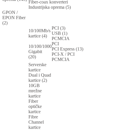
Fiber-coax konverteri
Industrijska oprema (5)
GPON /
EPON Fiber
(2)
PCI (3)
10/100Mb/s
USB (1)
kartice (4)
PCMCIA
PCI
10/100/1000
PCI Express (13)
Gigabit
PCI-X / PCI
(20)
PCMCIA
Serverske
kartice
Dual i Quad
kartice (2)
10GB
mrežne
kartice
Fiber
optičke
kartice
Fibre
Channel
kartice