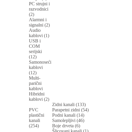
PC strujni i
razvodnici
(2)
Alarmni i
signalni (2)
Audio
kablovi (1)
USB i
COM
serijski
(12)
Samonoseći
kablovi
(12)
Multi-
parični
kablovi
Hibridni
kablovi (2)
Zidni kanali (133)
PVC
Parapetni zidni (54)
plastični
Podni kanali (14)
kanali
Samolepljivi (46)
(254)
Boje drveta (6)
Šlicovani kanali (1)