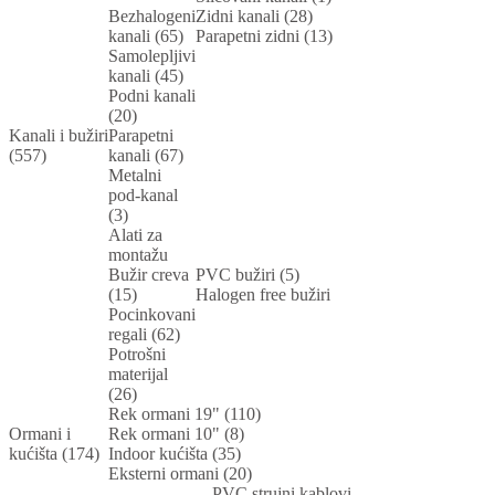
Bezhalogeni
Zidni kanali (28)
kanali (65)
Parapetni zidni (13)
Samolepljivi
kanali (45)
Podni kanali
(20)
Kanali i bužiri
Parapetni
(557)
kanali (67)
Metalni
pod-kanal
(3)
Alati za
montažu
Bužir creva
PVC bužiri (5)
(15)
Halogen free bužiri
Pocinkovani
regali (62)
Potrošni
materijal
(26)
Rek ormani 19" (110)
Ormani i
Rek ormani 10" (8)
kućišta (174)
Indoor kućišta (35)
Eksterni ormani (20)
PVC strujni kablovi