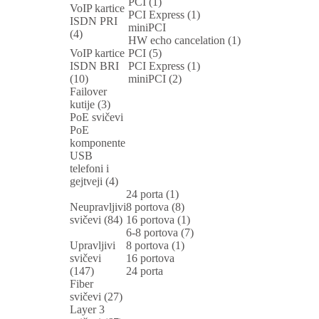
PCI (1)
VoIP kartice
PCI Express (1)
ISDN PRI
miniPCI
(4)
HW echo cancelation (1)
VoIP kartice
PCI (5)
ISDN BRI
PCI Express (1)
(10)
miniPCI (2)
Failover
kutije (3)
PoE svičevi
PoE
komponente
USB
telefoni i
gejtveji (4)
24 porta (1)
Neupravljivi
8 portova (8)
svičevi (84)
16 portova (1)
6-8 portova (7)
Upravljivi
8 portova (1)
svičevi
16 portova
(147)
24 porta
Fiber
svičevi (27)
Layer 3