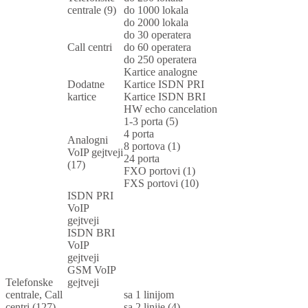
centrale (9)
do 1000 lokala
do 2000 lokala
do 30 operatera
Call centri
do 60 operatera
do 250 operatera
Kartice analogne
Dodatne
Kartice ISDN PRI
kartice
Kartice ISDN BRI
HW echo cancelation
1-3 porta (5)
4 porta
Analogni
8 portova (1)
VoIP gejtveji
24 porta
(17)
FXO portovi (1)
FXS portovi (10)
ISDN PRI
VoIP
gejtveji
ISDN BRI
VoIP
gejtveji
GSM VoIP
Telefonske
gejtveji
centrale, Call
sa 1 linijom
centri (127)
sa 2 linije (4)