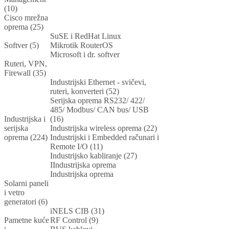
(10)
Cisco mrežna
oprema (25)
SuSE i RedHat Linux
Softver (5)
Mikrotik RouterOS
Microsoft i dr. softver
Ruteri, VPN,
Firewall (35)
Industrijski Ethernet - svičevi,
ruteri, konverteri (52)
Serijska oprema RS232/ 422/
485/ Modbus/ CAN bus/ USB
Industrijska i
(16)
serijska
Industrijska wireless oprema (22)
oprema (224)
Industrijski i Embedded računari i
Remote I/O (11)
Industrijsko kabliranje (27)
IIndustrijska oprema
Industrijska oprema
Solarni paneli
i vetro
generatori (6)
iNELS CIB (31)
Pametne kuće
RF Control (9)