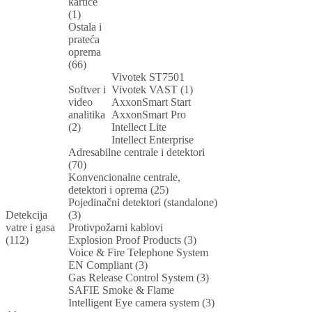
kartice
(1)
Ostala i
prateća
oprema
(66)
Vivotek ST7501
Softver i
Vivotek VAST (1)
video
AxxonSmart Start
analitika
AxxonSmart Pro
(2)
Intellect Lite
Intellect Enterprise
Adresabilne centrale i detektori
(70)
Konvencionalne centrale,
detektori i oprema (25)
Pojedinačni detektori (standalone)
Detekcija
(3)
vatre i gasa
Protivpožarni kablovi
(112)
Explosion Proof Products (3)
Voice & Fire Telephone System
EN Compliant (3)
Gas Release Control System (3)
SAFIE Smoke & Flame
Intelligent Eye camera system (3)