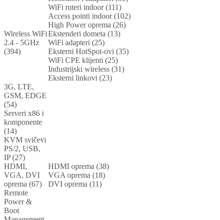
WiFi ruteri indoor (111)
Access pointi indoor (102)
High Power oprema (26)
Wireless WiFi
Ekstenderi dometa (13)
2.4 - 5GHz
WiFi adapteri (25)
(394)
Eksterni HotSpot-ovi (35)
WiFi CPE klijenti (25)
Industrijski wireless (31)
Eksterni linkovi (23)
3G, LTE,
GSM, EDGE
(54)
Serveri x86 i
komponente
(14)
KVM svičevi
PS/2, USB,
IP (27)
HDMI,
HDMI oprema (38)
VGA, DVI
VGA oprema (18)
oprema (67)
DVI oprema (11)
Remote
Power &
Boot
Management