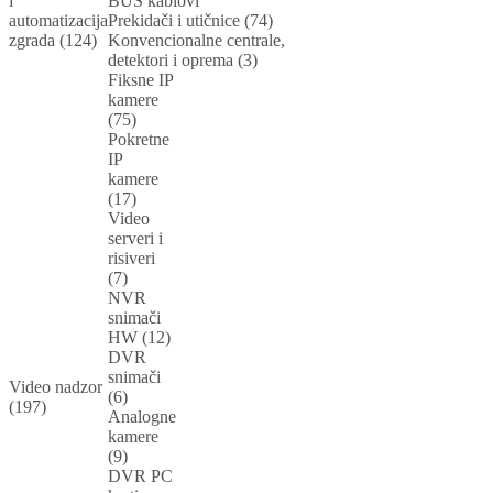
i
BUS kablovi
automatizacija
Prekidači i utičnice (74)
zgrada (124)
Konvencionalne centrale,
detektori i oprema (3)
Fiksne IP
kamere
(75)
Pokretne
IP
kamere
(17)
Video
serveri i
risiveri
(7)
NVR
snimači
HW (12)
DVR
snimači
Video nadzor
(6)
(197)
Analogne
kamere
(9)
DVR PC