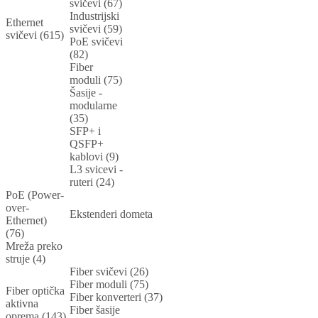
svičevi (67)
Industrijski
Ethernet
svičevi (59)
svičevi (615)
PoE svičevi
(82)
Fiber
moduli (75)
Šasije -
modularne
(35)
SFP+ i
QSFP+
kablovi (9)
L3 svicevi -
ruteri (24)
PoE (Power-
over-
Ekstenderi dometa
Ethernet)
(76)
Mreža preko
struje (4)
Fiber svičevi (26)
Fiber moduli (75)
Fiber optička
Fiber konverteri (37)
aktivna
Fiber šasije
oprema (143)