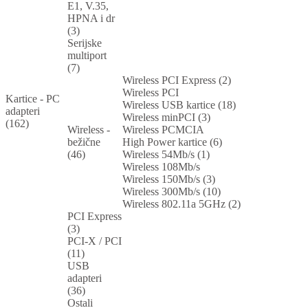
E1, V.35,
HPNA i dr
(3)
Serijske
multiport
(7)
Wireless PCI Express (2)
Wireless PCI
Kartice - PC
Wireless USB kartice (18)
adapteri
Wireless minPCI (3)
(162)
Wireless -
Wireless PCMCIA
bežične
High Power kartice (6)
(46)
Wireless 54Mb/s (1)
Wireless 108Mb/s
Wireless 150Mb/s (3)
Wireless 300Mb/s (10)
Wireless 802.11a 5GHz (2)
PCI Express
(3)
PCI-X / PCI
(11)
USB
adapteri
(36)
Ostali