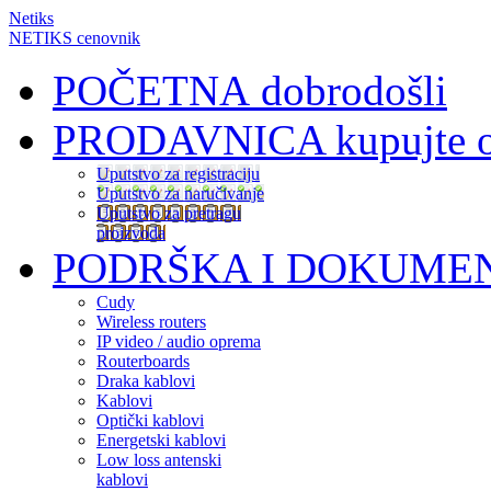
Netiks
NETIKS cenovnik
POČETNA
dobrodošli
PRODAVNICA
kupujte 
Uputstvo za registraciju
Uputstvo za naručivanje
Uputstvo za pretragu
proizvoda
PODRŠKA I DOKUME
Cudy
Wireless routers
IP video / audio oprema
Routerboards
Draka kablovi
Kablovi
Optički kablovi
Energetski kablovi
Low loss antenski
kablovi