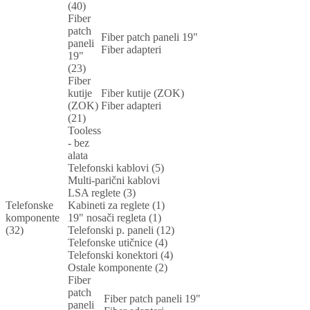
(40)
Fiber
patch
Fiber patch paneli 19"
paneli
Fiber adapteri
19"
(23)
Fiber
kutije
Fiber kutije (ZOK)
(ZOK)
Fiber adapteri
(21)
Tooless
- bez
alata
Telefonski kablovi (5)
Multi-parični kablovi
LSA reglete (3)
Telefonske
Kabineti za reglete (1)
komponente
19" nosači regleta (1)
(32)
Telefonski p. paneli (12)
Telefonske utičnice (4)
Telefonski konektori (4)
Ostale komponente (2)
Fiber
patch
Fiber patch paneli 19"
paneli