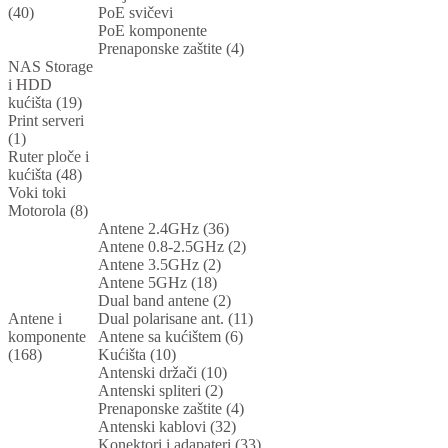
(40)
PoE svičevi
PoE komponente
Prenaponske zaštite (4)
NAS Storage
i HDD
kućišta (19)
Print serveri
(1)
Ruter ploče i
kućišta (48)
Voki toki
Motorola (8)
Antene 2.4GHz (36)
Antene 0.8-2.5GHz (2)
Antene 3.5GHz (2)
Antene 5GHz (18)
Dual band antene (2)
Antene i
Dual polarisane ant. (11)
komponente
Antene sa kućištem (6)
(168)
Kućišta (10)
Antenski držači (10)
Antenski spliteri (2)
Prenaponske zaštite (4)
Antenski kablovi (32)
Konektori i adapateri (33)