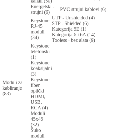
kanali (50)
Energetski -
PVC strujni kablovi (6)
strujni (6)
UTP - Unshielded (4)
Keystone
STP - Shielded (6)
RJ-45
Kategorija 5E (1)
moduli
Kategorija 6 i 6A (14)
(34)
Tooless - bez alata (9)
Keystone
telefonski
(1)
Keystone
koaksijalni
(3)
Keystone
Moduli za
fiber
kabliranje
optički
(83)
HDMI,
USB,
RCA (4)
Moduli
45x45
(32)
Šuko
moduli