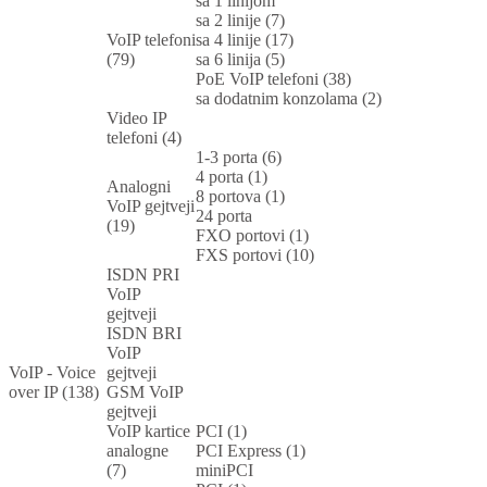
sa 1 linijom
sa 2 linije (7)
VoIP telefoni
sa 4 linije (17)
(79)
sa 6 linija (5)
PoE VoIP telefoni (38)
sa dodatnim konzolama (2)
Video IP
telefoni (4)
1-3 porta (6)
4 porta (1)
Analogni
8 portova (1)
VoIP gejtveji
24 porta
(19)
FXO portovi (1)
FXS portovi (10)
ISDN PRI
VoIP
gejtveji
ISDN BRI
VoIP
VoIP - Voice
gejtveji
over IP (138)
GSM VoIP
gejtveji
VoIP kartice
PCI (1)
analogne
PCI Express (1)
(7)
miniPCI