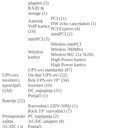
adapteri (5)
RAID &
storage (1)
PCI (11)
Asterisk
HW echo cancelation (1)
VoIP kartice
PCI Express (4)
(19)
miniPCI (2)
miniPCI (5)
Wireless minPCI
Wireless 300Mb/s
Wireless
Wireless 802.11a 5GHz
kartice
High Power kartice
High Power kartice
UPS-ovi standardni (87)
UPS-ovi,
On-line UPS-ovi (52)
inverteri i
Rek UPS-ovi 19" (34)
ispravljači
Inverteri (10)
(234)
DC napajanja (31)
Punjači (1)
Baterije (22)
Razvodnici 220V-50Hz (1)
Rack 19" razvodnici (7)
Prenaponske
PC napajanja (2)
zaštite,
AC/DC adapteri (8)
AC/DC i sl
Punjači