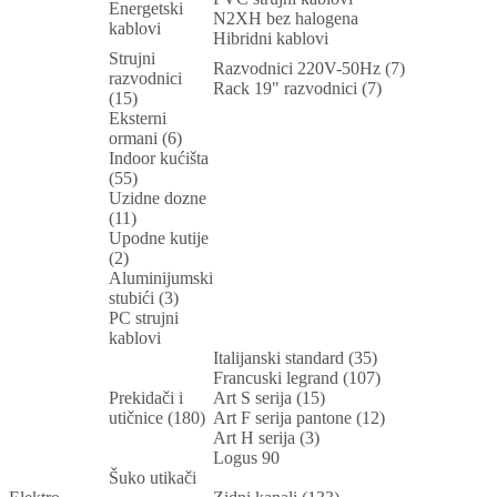
Energetski
N2XH bez halogena
kablovi
Hibridni kablovi
Strujni
Razvodnici 220V-50Hz (7)
razvodnici
Rack 19" razvodnici (7)
(15)
Eksterni
ormani (6)
Indoor kućišta
(55)
Uzidne dozne
(11)
Upodne kutije
(2)
Aluminijumski
stubići (3)
PC strujni
kablovi
Italijanski standard (35)
Francuski legrand (107)
Prekidači i
Art S serija (15)
utičnice (180)
Art F serija pantone (12)
Art H serija (3)
Logus 90
Šuko utikači