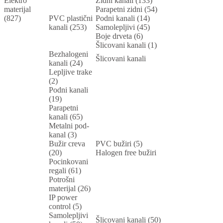
Elektro
Zidni kanali (133)
materijal
Parapetni zidni (54)
(827)
PVC plastični
Podni kanali (14)
kanali (253)
Samolepljivi (45)
Boje drveta (6)
Šlicovani kanali (1)
Bezhalogeni
Šlicovani kanali
kanali (24)
Lepljive trake
(2)
Podni kanali
(19)
Parapetni
kanali (65)
Metalni pod-
kanal (3)
Bužir creva
PVC bužiri (5)
(20)
Halogen free bužiri
Pocinkovani
regali (61)
Potrošni
materijal (26)
IP power
control (5)
Samolepljivi
Šlicovani kanali (50)