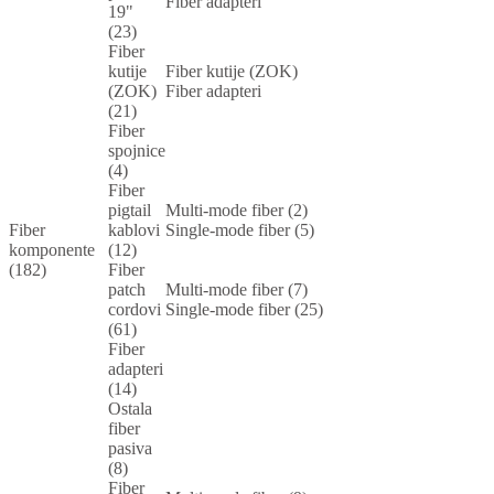
Fiber adapteri
19"
(23)
Fiber
kutije
Fiber kutije (ZOK)
(ZOK)
Fiber adapteri
(21)
Fiber
spojnice
(4)
Fiber
pigtail
Multi-mode fiber (2)
Fiber
kablovi
Single-mode fiber (5)
komponente
(12)
(182)
Fiber
patch
Multi-mode fiber (7)
cordovi
Single-mode fiber (25)
(61)
Fiber
adapteri
(14)
Ostala
fiber
pasiva
(8)
Fiber