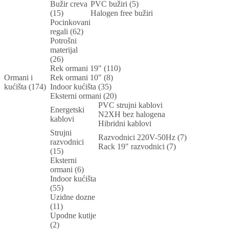
Bužir creva
PVC bužiri (5)
(15)
Halogen free bužiri
Pocinkovani
regali (62)
Potrošni
materijal
(26)
Rek ormani 19" (110)
Ormani i
Rek ormani 10" (8)
kućišta (174)
Indoor kućišta (35)
Eksterni ormani (20)
PVC strujni kablovi
Energetski
N2XH bez halogena
kablovi
Hibridni kablovi
Strujni
Razvodnici 220V-50Hz (7)
razvodnici
Rack 19" razvodnici (7)
(15)
Eksterni
ormani (6)
Indoor kućišta
(55)
Uzidne dozne
(11)
Upodne kutije
(2)