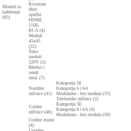
Keystone
Moduli za
fiber
kabliranje
optički
(83)
HDMI,
USB,
RCA (4)
Moduli
45x45
(32)
Šuko
moduli
220V (2)
Blanko i
ostali
mod. (7)
Kategorija 5E
Nazidne
Kategorija 6 i 6A
utičnice (41)
Modularne - bez modula (35)
Telefonske utičnice (2)
Kategorija 5E
Uzidne
Kategorija 6 i 6A (4)
utičnice (46)
Modularne - bez modula (39)
Uzidne dozne
(4)
Upodne