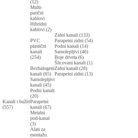
(12)
Multi-
parični
kablovi
Hibridni
kablovi (2)
Zidni kanali (133)
PVC
Parapetni zidni (54)
plastični
Podni kanali (14)
kanali
Samolepljivi (46)
(254)
Boje drveta (6)
Šlicovani kanali (1)
Bezhalogeni
Zidni kanali (28)
kanali (65)
Parapetni zidni (13)
Samolepljivi
kanali (45)
Podni kanali
(20)
Kanali i bužiri
Parapetni
(557)
kanali (67)
Metalni
pod-kanal
(3)
Alati za
montažu