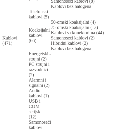
Samonoseći kablovi (8)
Kablovi bez halogena
Telefonski
kablovi (5)
50-omski koaksijalni (4)
75-omski koaksijalni (13)
Koaksijalni
Kablovi sa konektorima (44)
kablovi
Kablovi
Samonoseći kablovi (2)
(66)
(471)
Hibridni kablovi (2)
Kablovi bez halogena
Energetski -
strujni (2)
PC strujni i
razvodnici
(2)
Alarmni i
signalni (2)
Audio
kablovi (1)
USB i
COM
serijski
(12)
Samonoseći
kablovi