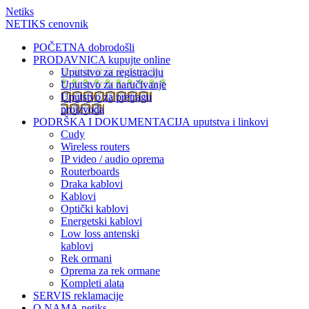
Netiks
NETIKS cenovnik
POČETNA
dobrodošli
PRODAVNICA
kupujte online
Uputstvo za registraciju
Uputstvo za naručivanje
Uputstvo za pretragu
proizvoda
PODRŠKA I DOKUMENTACIJA
uputstva i linkovi
Cudy
Wireless routers
IP video / audio oprema
Routerboards
Draka kablovi
Kablovi
Optički kablovi
Energetski kablovi
Low loss antenski
kablovi
Rek ormani
Oprema za rek ormane
Kompleti alata
SERVIS
reklamacije
O NAMA
netiks