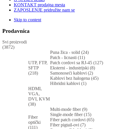
KONTAKT
prodajna mesta
ZAPOSLENJE
pridružite nam se
Skip to content
Prodavnica
Svi proizvodi
(3872)
Puna žica - solid (24)
Patch - licnasti (11)
UTP, FTP,
Patch cordovi sa RJ-45 (127)
SFTP
Eksterni - industrijski (8)
(218)
Samonoseći kablovi (2)
Kablovi bez halogena (45)
Hibridni kablovi (1)
HDMI,
VGA,
DVI, KVM
(38)
Multi-mode fiber (9)
Single-mode fiber (15)
Fiber
Fiber patch cordovi (65)
optički
Fiber pigtail-ovi (7)
(111)