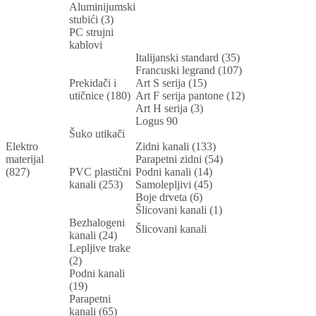
Aluminijumski
stubići (3)
PC strujni
kablovi
Italijanski standard (35)
Francuski legrand (107)
Prekidači i
Art S serija (15)
utičnice (180)
Art F serija pantone (12)
Art H serija (3)
Logus 90
Šuko utikači
Elektro
Zidni kanali (133)
materijal
Parapetni zidni (54)
(827)
PVC plastični
Podni kanali (14)
kanali (253)
Samolepljivi (45)
Boje drveta (6)
Šlicovani kanali (1)
Bezhalogeni
Šlicovani kanali
kanali (24)
Lepljive trake
(2)
Podni kanali
(19)
Parapetni
kanali (65)