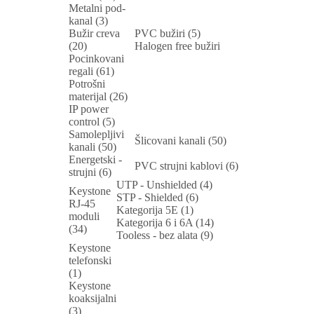
Metalni pod-
kanal (3)
Bužir creva
PVC bužiri (5)
(20)
Halogen free bužiri
Pocinkovani
regali (61)
Potrošni
materijal (26)
IP power
control (5)
Samolepljivi
Šlicovani kanali (50)
kanali (50)
Energetski -
PVC strujni kablovi (6)
strujni (6)
UTP - Unshielded (4)
Keystone
STP - Shielded (6)
RJ-45
Kategorija 5E (1)
moduli
Kategorija 6 i 6A (14)
(34)
Tooless - bez alata (9)
Keystone
telefonski
(1)
Keystone
koaksijalni
(3)