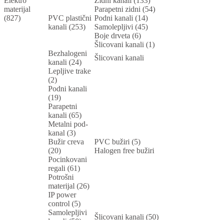
Elektro
Zidni kanali (133)
materijal
Parapetni zidni (54)
(827)
PVC plastični
Podni kanali (14)
kanali (253)
Samolepljivi (45)
Boje drveta (6)
Šlicovani kanali (1)
Bezhalogeni
Šlicovani kanali
kanali (24)
Lepljive trake
(2)
Podni kanali
(19)
Parapetni
kanali (65)
Metalni pod-
kanal (3)
Bužir creva
PVC bužiri (5)
(20)
Halogen free bužiri
Pocinkovani
regali (61)
Potrošni
materijal (26)
IP power
control (5)
Samolepljivi
Šlicovani kanali (50)