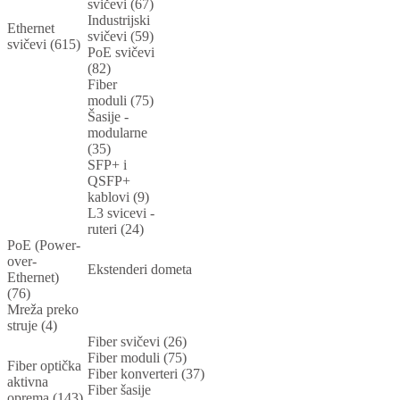
svičevi (67)
Industrijski
Ethernet
svičevi (59)
svičevi (615)
PoE svičevi
(82)
Fiber
moduli (75)
Šasije -
modularne
(35)
SFP+ i
QSFP+
kablovi (9)
L3 svicevi -
ruteri (24)
PoE (Power-
over-
Ekstenderi dometa
Ethernet)
(76)
Mreža preko
struje (4)
Fiber svičevi (26)
Fiber moduli (75)
Fiber optička
Fiber konverteri (37)
aktivna
Fiber šasije
oprema (143)