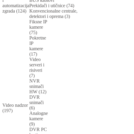
i
BUS kablovi
automatizacija
Prekidači i utičnice (74)
zgrada (124)
Konvencionalne centrale,
detektori i oprema (3)
Fiksne IP
kamere
(75)
Pokretne
IP
kamere
(17)
Video
serveri i
risiveri
(7)
NVR
snimači
HW (12)
DVR
snimači
Video nadzor
(6)
(197)
Analogne
kamere
(9)
DVR PC