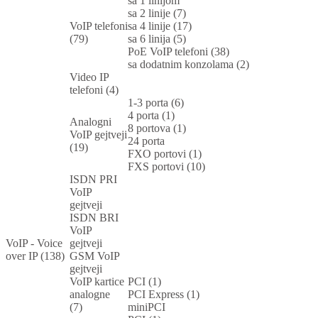
sa 1 linijom
sa 2 linije (7)
VoIP telefoni
sa 4 linije (17)
(79)
sa 6 linija (5)
PoE VoIP telefoni (38)
sa dodatnim konzolama (2)
Video IP
telefoni (4)
1-3 porta (6)
4 porta (1)
Analogni
8 portova (1)
VoIP gejtveji
24 porta
(19)
FXO portovi (1)
FXS portovi (10)
ISDN PRI
VoIP
gejtveji
ISDN BRI
VoIP
VoIP - Voice
gejtveji
over IP (138)
GSM VoIP
gejtveji
VoIP kartice
PCI (1)
analogne
PCI Express (1)
(7)
miniPCI