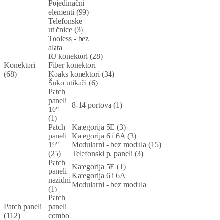
Pojedinačni
elementi (99)
Telefonske
utičnice (3)
Tooless - bez
alata
RJ konektori (28)
Konektori
Fiber konektori
(68)
Koaks konektori (34)
Šuko utikači (6)
Patch
paneli
8-14 portova (1)
10"
(1)
Patch
Kategorija 5E (3)
paneli
Kategorija 6 i 6A (3)
19"
Modularni - bez modula (15)
(25)
Telefonski p. paneli (3)
Patch
Kategorija 5E (1)
paneli
Kategorija 6 i 6A
nazidni
Modularni - bez modula
(1)
Patch
Patch paneli
paneli
(112)
combo