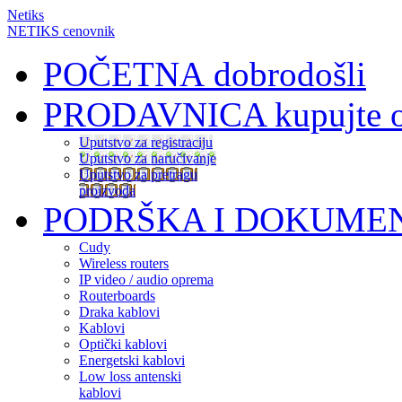
Netiks
NETIKS cenovnik
POČETNA
dobrodošli
PRODAVNICA
kupujte 
Uputstvo za registraciju
Uputstvo za naručivanje
Uputstvo za pretragu
proizvoda
PODRŠKA I DOKUME
Cudy
Wireless routers
IP video / audio oprema
Routerboards
Draka kablovi
Kablovi
Optički kablovi
Energetski kablovi
Low loss antenski
kablovi