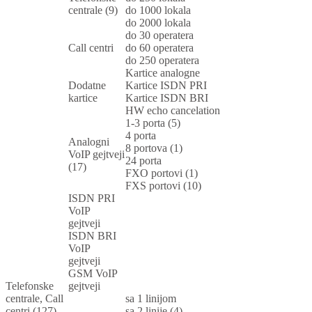
centrale (9)
do 1000 lokala
do 2000 lokala
do 30 operatera
Call centri
do 60 operatera
do 250 operatera
Kartice analogne
Dodatne
Kartice ISDN PRI
kartice
Kartice ISDN BRI
HW echo cancelation
1-3 porta (5)
4 porta
Analogni
8 portova (1)
VoIP gejtveji
24 porta
(17)
FXO portovi (1)
FXS portovi (10)
ISDN PRI
VoIP
gejtveji
ISDN BRI
VoIP
gejtveji
GSM VoIP
Telefonske
gejtveji
centrale, Call
sa 1 linijom
centri (127)
sa 2 linije (4)