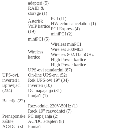
adapteri (5)
RAID &
storage (1)
PCI (11)
Asterisk
HW echo cancelation (1)
VoIP kartice
PCI Express (4)
(19)
miniPCI (2)
miniPCI (5)
Wireless minPCI
Wireless 300Mb/s
Wireless
Wireless 802.11a 5GHz
kartice
High Power kartice
High Power kartice
UPS-ovi standardni (87)
UPS-ovi,
On-line UPS-ovi (52)
inverteri i
Rek UPS-ovi 19" (34)
ispravljači
Inverteri (10)
(234)
DC napajanja (31)
Punjači (1)
Baterije (22)
Razvodnici 220V-50Hz (1)
Rack 19" razvodnici (7)
Prenaponske
PC napajanja (2)
zaštite,
AC/DC adapteri (8)
AC/DC i sl
Punjači