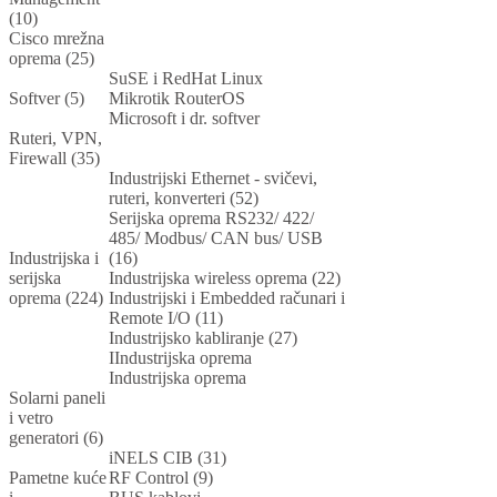
(10)
Cisco mrežna
oprema (25)
SuSE i RedHat Linux
Softver (5)
Mikrotik RouterOS
Microsoft i dr. softver
Ruteri, VPN,
Firewall (35)
Industrijski Ethernet - svičevi,
ruteri, konverteri (52)
Serijska oprema RS232/ 422/
485/ Modbus/ CAN bus/ USB
Industrijska i
(16)
serijska
Industrijska wireless oprema (22)
oprema (224)
Industrijski i Embedded računari i
Remote I/O (11)
Industrijsko kabliranje (27)
IIndustrijska oprema
Industrijska oprema
Solarni paneli
i vetro
generatori (6)
iNELS CIB (31)
Pametne kuće
RF Control (9)