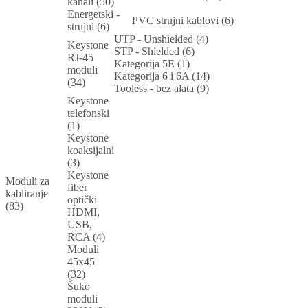
kanali (50)
Energetski -
PVC strujni kablovi (6)
strujni (6)
UTP - Unshielded (4)
Keystone
STP - Shielded (6)
RJ-45
Kategorija 5E (1)
moduli
Kategorija 6 i 6A (14)
(34)
Tooless - bez alata (9)
Keystone
telefonski
(1)
Keystone
koaksijalni
(3)
Keystone
Moduli za
fiber
kabliranje
optički
(83)
HDMI,
USB,
RCA (4)
Moduli
45x45
(32)
Šuko
moduli