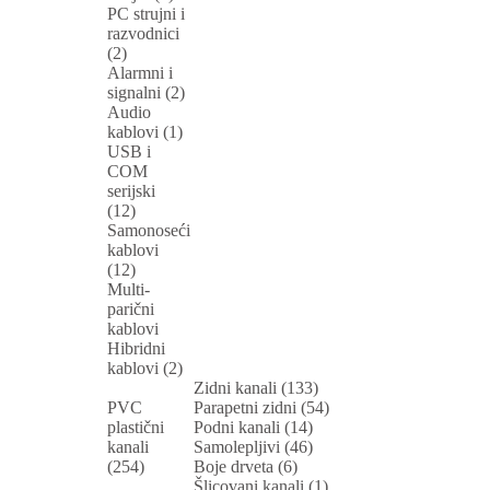
PC strujni i
razvodnici
(2)
Alarmni i
signalni (2)
Audio
kablovi (1)
USB i
COM
serijski
(12)
Samonoseći
kablovi
(12)
Multi-
parični
kablovi
Hibridni
kablovi (2)
Zidni kanali (133)
PVC
Parapetni zidni (54)
plastični
Podni kanali (14)
kanali
Samolepljivi (46)
(254)
Boje drveta (6)
Šlicovani kanali (1)