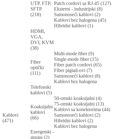
UTP, FTP,
Patch cordovi sa RJ-45 (127)
SFTP
Eksterni - industrijski (8)
(218)
Samonoseći kablovi (2)
Kablovi bez halogena (45)
Hibridni kablovi (1)
HDMI,
VGA,
DVI, KVM
(38)
Multi-mode fiber (9)
Single-mode fiber (15)
Fiber
Fiber patch cordovi (65)
optički
Fiber pigtail-ovi (7)
(111)
Samonoseći kablovi (8)
Kablovi bez halogena
Telefonski
kablovi (5)
50-omski koaksijalni (4)
75-omski koaksijalni (13)
Koaksijalni
Kablovi sa konektorima (44)
kablovi
Kablovi
Samonoseći kablovi (2)
(66)
(471)
Hibridni kablovi (2)
Kablovi bez halogena
Energetski -
strujni (2)