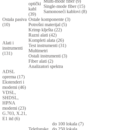
Multi-mode fiber (9)
optički
Single-mode fiber (15)
kabl
Samonoseći kablovi (8)
(39)
Ostala pasiva
Ostale komponente (3)
(10)
Potrošni materijal (5)
Krimp klješta (22)
Razni alati (42)
Kompleti alata (26)
Alati i
Test instrumenti (31)
instrumenti
Multimetri
(131)
Ostali instrumenti (3)
Fiber alati (2)
Analizatori spektra
ADSL
oprema (17)
Ekstenderi i
modemi (46)
VDSL,
SHDSL,
HPNA
modemi (23)
G.703, X.21,
E1 itd (6)
do 100 lokala (7)
Telefonske
do 250 lokala