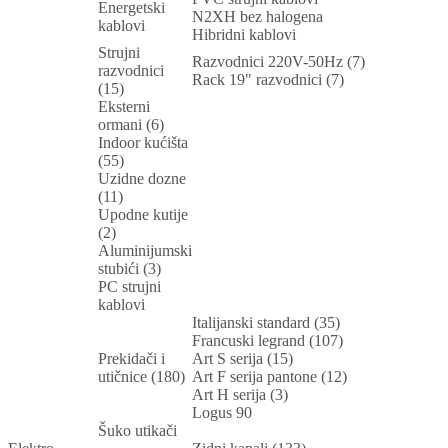
Energetski
N2XH bez halogena
kablovi
Hibridni kablovi
Strujni
Razvodnici 220V-50Hz (7)
razvodnici
Rack 19" razvodnici (7)
(15)
Eksterni
ormani (6)
Indoor kućišta
(55)
Uzidne dozne
(11)
Upodne kutije
(2)
Aluminijumski
stubići (3)
PC strujni
kablovi
Italijanski standard (35)
Francuski legrand (107)
Prekidači i
Art S serija (15)
utičnice (180)
Art F serija pantone (12)
Art H serija (3)
Logus 90
Šuko utikači