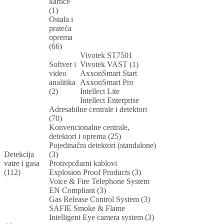
kartice
(1)
Ostala i
prateća
oprema
(66)
Vivotek ST7501
Softver i
Vivotek VAST (1)
video
AxxonSmart Start
analitika
AxxonSmart Pro
(2)
Intellect Lite
Intellect Enterprise
Adresabilne centrale i detektori
(70)
Konvencionalne centrale,
detektori i oprema (25)
Pojedinačni detektori (standalone)
Detekcija
(3)
vatre i gasa
Protivpožarni kablovi
(112)
Explosion Proof Products (3)
Voice & Fire Telephone System
EN Compliant (3)
Gas Release Control System (3)
SAFIE Smoke & Flame
Intelligent Eye camera system (3)