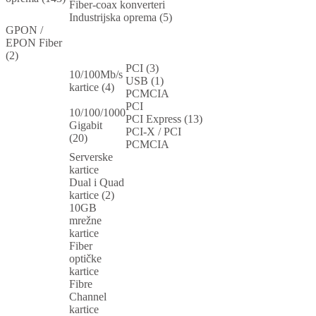
Fiber-coax konverteri
Industrijska oprema (5)
GPON /
EPON Fiber
(2)
PCI (3)
10/100Mb/s
USB (1)
kartice (4)
PCMCIA
PCI
10/100/1000
PCI Express (13)
Gigabit
PCI-X / PCI
(20)
PCMCIA
Serverske
kartice
Dual i Quad
kartice (2)
10GB
mrežne
kartice
Fiber
optičke
kartice
Fibre
Channel
kartice