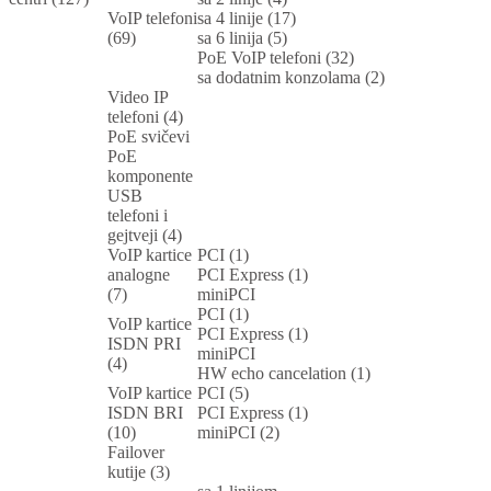
VoIP telefoni
sa 4 linije (17)
(69)
sa 6 linija (5)
PoE VoIP telefoni (32)
sa dodatnim konzolama (2)
Video IP
telefoni (4)
PoE svičevi
PoE
komponente
USB
telefoni i
gejtveji (4)
VoIP kartice
PCI (1)
analogne
PCI Express (1)
(7)
miniPCI
PCI (1)
VoIP kartice
PCI Express (1)
ISDN PRI
miniPCI
(4)
HW echo cancelation (1)
VoIP kartice
PCI (5)
ISDN BRI
PCI Express (1)
(10)
miniPCI (2)
Failover
kutije (3)