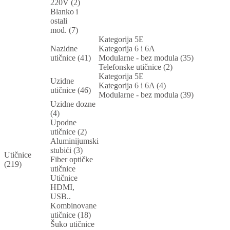
220V (2)
Blanko i
ostali
mod. (7)
Kategorija 5E
Nazidne
Kategorija 6 i 6A
utičnice (41)
Modularne - bez modula (35)
Telefonske utičnice (2)
Kategorija 5E
Uzidne
Kategorija 6 i 6A (4)
utičnice (46)
Modularne - bez modula (39)
Uzidne dozne
(4)
Upodne
utičnice (2)
Aluminijumski
stubići (3)
Utičnice
Fiber optičke
(219)
utičnice
Utičnice
HDMI,
USB..
Kombinovane
utičnice (18)
Šuko utičnice