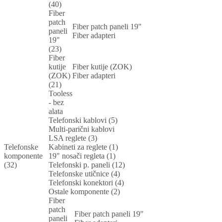
(40)
Fiber
patch
Fiber patch paneli 19"
paneli
Fiber adapteri
19"
(23)
Fiber
kutije
Fiber kutije (ZOK)
(ZOK)
Fiber adapteri
(21)
Tooless
- bez
alata
Telefonski kablovi (5)
Multi-parični kablovi
LSA reglete (3)
Telefonske
Kabineti za reglete (1)
komponente
19" nosači regleta (1)
(32)
Telefonski p. paneli (12)
Telefonske utičnice (4)
Telefonski konektori (4)
Ostale komponente (2)
Fiber
patch
Fiber patch paneli 19"
paneli