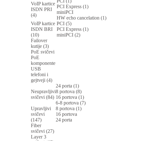
PCI (1)
VoIP kartice
PCI Express (1)
ISDN PRI
miniPCI
(4)
HW echo cancelation (1)
VoIP kartice
PCI (5)
ISDN BRI
PCI Express (1)
(10)
miniPCI (2)
Failover
kutije (3)
PoE svičevi
PoE
komponente
USB
telefoni i
gejtveji (4)
24 porta (1)
Neupravljivi
8 portova (8)
svičevi (84)
16 portova (1)
6-8 portova (7)
Upravljivi
8 portova (1)
svičevi
16 portova
(147)
24 porta
Fiber
svičevi (27)
Layer 3