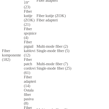
Fiber adapteri
19"
(23)
Fiber
kutije
Fiber kutije (ZOK)
(ZOK)
Fiber adapteri
(21)
Fiber
spojnice
(4)
Fiber
pigtail
Multi-mode fiber (2)
Fiber
kablovi
Single-mode fiber (5)
komponente
(12)
(182)
Fiber
patch
Multi-mode fiber (7)
cordovi
Single-mode fiber (25)
(61)
Fiber
adapteri
(14)
Ostala
fiber
pasiva
(8)
Fiber