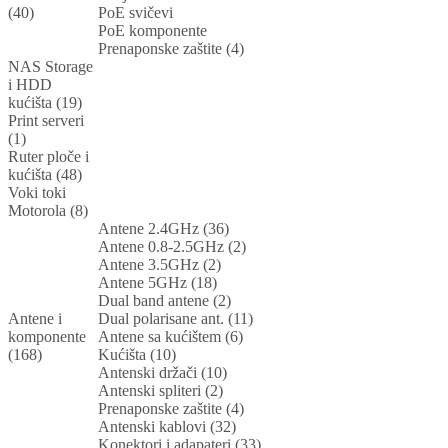
(40)
PoE svičevi
PoE komponente
Prenaponske zaštite (4)
NAS Storage
i HDD
kućišta (19)
Print serveri
(1)
Ruter ploče i
kućišta (48)
Voki toki
Motorola (8)
Antene 2.4GHz (36)
Antene 0.8-2.5GHz (2)
Antene 3.5GHz (2)
Antene 5GHz (18)
Dual band antene (2)
Antene i
Dual polarisane ant. (11)
komponente
Antene sa kućištem (6)
(168)
Kućišta (10)
Antenski držači (10)
Antenski spliteri (2)
Prenaponske zaštite (4)
Antenski kablovi (32)
Konektori i adapateri (33)