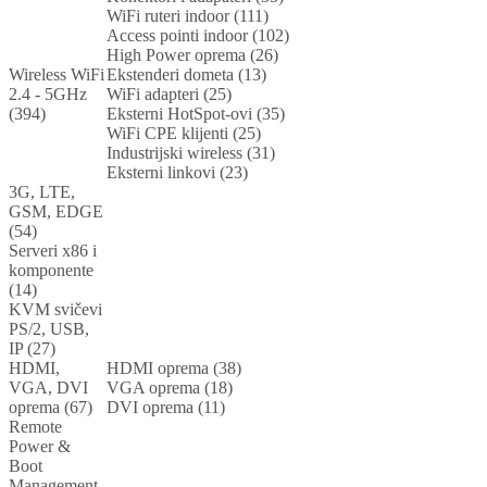
WiFi ruteri indoor (111)
Access pointi indoor (102)
High Power oprema (26)
Wireless WiFi
Ekstenderi dometa (13)
2.4 - 5GHz
WiFi adapteri (25)
(394)
Eksterni HotSpot-ovi (35)
WiFi CPE klijenti (25)
Industrijski wireless (31)
Eksterni linkovi (23)
3G, LTE,
GSM, EDGE
(54)
Serveri x86 i
komponente
(14)
KVM svičevi
PS/2, USB,
IP (27)
HDMI,
HDMI oprema (38)
VGA, DVI
VGA oprema (18)
oprema (67)
DVI oprema (11)
Remote
Power &
Boot
Management