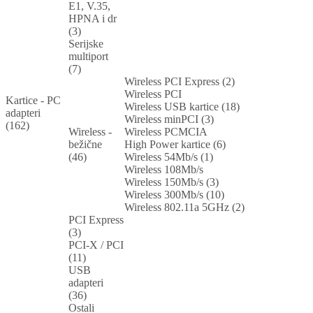
E1, V.35,
HPNA i dr
(3)
Serijske
multiport
(7)
Wireless PCI Express (2)
Wireless PCI
Kartice - PC
Wireless USB kartice (18)
adapteri
Wireless minPCI (3)
(162)
Wireless -
Wireless PCMCIA
bežične
High Power kartice (6)
(46)
Wireless 54Mb/s (1)
Wireless 108Mb/s
Wireless 150Mb/s (3)
Wireless 300Mb/s (10)
Wireless 802.11a 5GHz (2)
PCI Express
(3)
PCI-X / PCI
(11)
USB
adapteri
(36)
Ostali