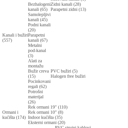
Bezhalogeni
Zidni kanali (28)
kanali (65)
Parapetni zidni (13)
Samolepljivi
kanali (45)
Podni kanali
(20)
Kanali i bužiri
Parapetni
(557)
kanali (67)
Metalni
pod-kanal
(3)
Alati za
montažu
Bužir creva
PVC bužiri (5)
(15)
Halogen free bužiri
Pocinkovani
regali (62)
Potrošni
materijal
(26)
Rek ormani 19" (110)
Ormani i
Rek ormani 10" (8)
kućišta (174)
Indoor kućišta (35)
Eksterni ormani (20)
PVC strujni kablovi