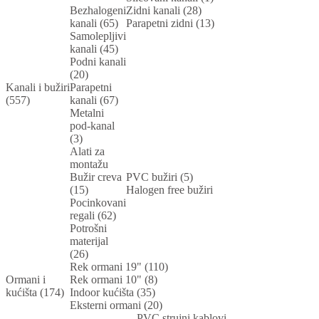
Bezhalogeni
Zidni kanali (28)
kanali (65)
Parapetni zidni (13)
Samolepljivi
kanali (45)
Podni kanali
(20)
Kanali i bužiri
Parapetni
(557)
kanali (67)
Metalni
pod-kanal
(3)
Alati za
montažu
Bužir creva
PVC bužiri (5)
(15)
Halogen free bužiri
Pocinkovani
regali (62)
Potrošni
materijal
(26)
Rek ormani 19" (110)
Ormani i
Rek ormani 10" (8)
kućišta (174)
Indoor kućišta (35)
Eksterni ormani (20)
PVC strujni kablovi