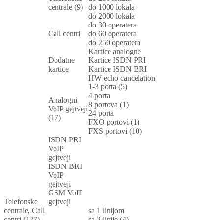
centrale (9)
do 1000 lokala
do 2000 lokala
do 30 operatera
Call centri
do 60 operatera
do 250 operatera
Kartice analogne
Dodatne
Kartice ISDN PRI
kartice
Kartice ISDN BRI
HW echo cancelation
1-3 porta (5)
4 porta
Analogni
8 portova (1)
VoIP gejtveji
24 porta
(17)
FXO portovi (1)
FXS portovi (10)
ISDN PRI
VoIP
gejtveji
ISDN BRI
VoIP
gejtveji
GSM VoIP
Telefonske
gejtveji
centrale, Call
sa 1 linijom
centri (127)
sa 2 linije (4)