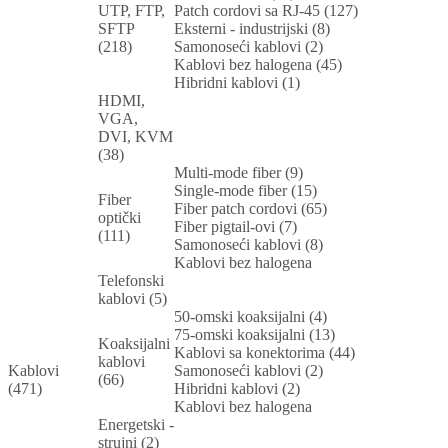
UTP, FTP,
Patch cordovi sa RJ-45 (127)
SFTP
Eksterni - industrijski (8)
(218)
Samonoseći kablovi (2)
Kablovi bez halogena (45)
Hibridni kablovi (1)
HDMI,
VGA,
DVI, KVM
(38)
Multi-mode fiber (9)
Single-mode fiber (15)
Fiber
Fiber patch cordovi (65)
optički
Fiber pigtail-ovi (7)
(111)
Samonoseći kablovi (8)
Kablovi bez halogena
Telefonski
kablovi (5)
50-omski koaksijalni (4)
75-omski koaksijalni (13)
Koaksijalni
Kablovi sa konektorima (44)
kablovi
Kablovi
Samonoseći kablovi (2)
(66)
(471)
Hibridni kablovi (2)
Kablovi bez halogena
Energetski -
strujni (2)