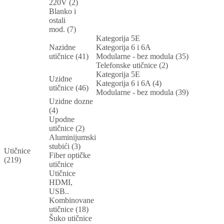
220V (2)
Blanko i
ostali
mod. (7)
Kategorija 5E
Nazidne
Kategorija 6 i 6A
utičnice (41)
Modularne - bez modula (35)
Telefonske utičnice (2)
Kategorija 5E
Uzidne
Kategorija 6 i 6A (4)
utičnice (46)
Modularne - bez modula (39)
Uzidne dozne
(4)
Upodne
utičnice (2)
Aluminijumski
stubići (3)
Utičnice
Fiber optičke
(219)
utičnice
Utičnice
HDMI,
USB..
Kombinovane
utičnice (18)
Šuko utičnice