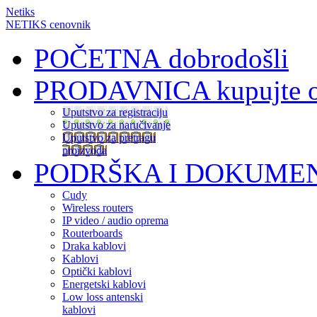
Netiks
NETIKS cenovnik
POČETNA
dobrodošli
PRODAVNICA
kupujte 
Uputstvo za registraciju
Uputstvo za naručivanje
Uputstvo za pretragu
proizvoda
PODRŠKA I DOKUME
Cudy
Wireless routers
IP video / audio oprema
Routerboards
Draka kablovi
Kablovi
Optički kablovi
Energetski kablovi
Low loss antenski
kablovi