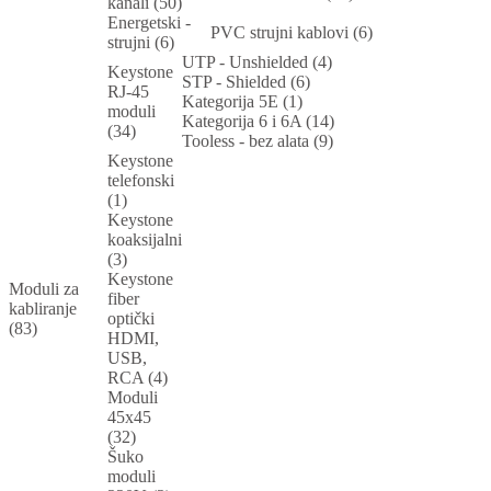
kanali (50)
Energetski -
PVC strujni kablovi (6)
strujni (6)
UTP - Unshielded (4)
Keystone
STP - Shielded (6)
RJ-45
Kategorija 5E (1)
moduli
Kategorija 6 i 6A (14)
(34)
Tooless - bez alata (9)
Keystone
telefonski
(1)
Keystone
koaksijalni
(3)
Keystone
Moduli za
fiber
kabliranje
optički
(83)
HDMI,
USB,
RCA (4)
Moduli
45x45
(32)
Šuko
moduli