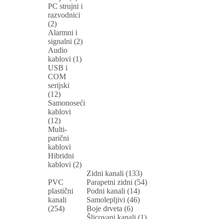
PC strujni i
razvodnici
(2)
Alarmni i
signalni (2)
Audio
kablovi (1)
USB i
COM
serijski
(12)
Samonoseći
kablovi
(12)
Multi-
parični
kablovi
Hibridni
kablovi (2)
Zidni kanali (133)
PVC
Parapetni zidni (54)
plastični
Podni kanali (14)
kanali
Samolepljivi (46)
(254)
Boje drveta (6)
Šlicovani kanali (1)