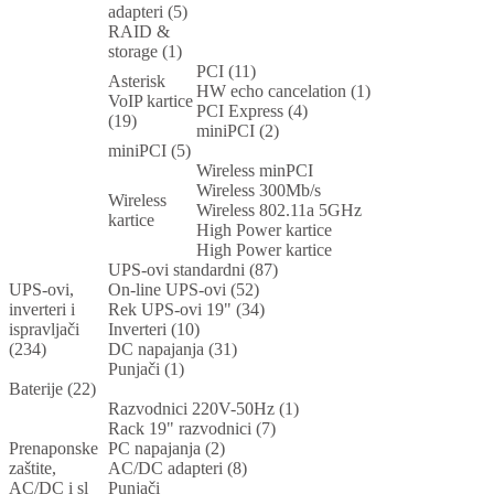
adapteri (5)
RAID &
storage (1)
PCI (11)
Asterisk
HW echo cancelation (1)
VoIP kartice
PCI Express (4)
(19)
miniPCI (2)
miniPCI (5)
Wireless minPCI
Wireless 300Mb/s
Wireless
Wireless 802.11a 5GHz
kartice
High Power kartice
High Power kartice
UPS-ovi standardni (87)
UPS-ovi,
On-line UPS-ovi (52)
inverteri i
Rek UPS-ovi 19" (34)
ispravljači
Inverteri (10)
(234)
DC napajanja (31)
Punjači (1)
Baterije (22)
Razvodnici 220V-50Hz (1)
Rack 19" razvodnici (7)
Prenaponske
PC napajanja (2)
zaštite,
AC/DC adapteri (8)
AC/DC i sl
Punjači