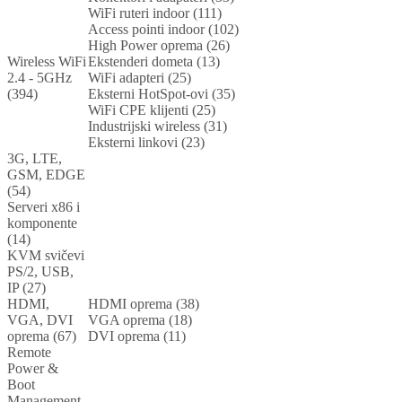
WiFi ruteri indoor (111)
Access pointi indoor (102)
High Power oprema (26)
Wireless WiFi
Ekstenderi dometa (13)
2.4 - 5GHz
WiFi adapteri (25)
(394)
Eksterni HotSpot-ovi (35)
WiFi CPE klijenti (25)
Industrijski wireless (31)
Eksterni linkovi (23)
3G, LTE,
GSM, EDGE
(54)
Serveri x86 i
komponente
(14)
KVM svičevi
PS/2, USB,
IP (27)
HDMI,
HDMI oprema (38)
VGA, DVI
VGA oprema (18)
oprema (67)
DVI oprema (11)
Remote
Power &
Boot
Management