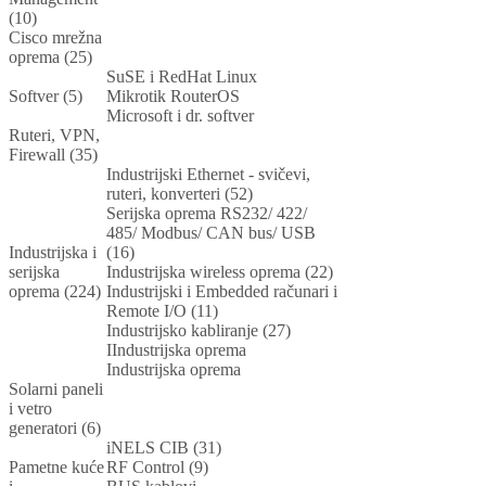
(10)
Cisco mrežna
oprema (25)
SuSE i RedHat Linux
Softver (5)
Mikrotik RouterOS
Microsoft i dr. softver
Ruteri, VPN,
Firewall (35)
Industrijski Ethernet - svičevi,
ruteri, konverteri (52)
Serijska oprema RS232/ 422/
485/ Modbus/ CAN bus/ USB
Industrijska i
(16)
serijska
Industrijska wireless oprema (22)
oprema (224)
Industrijski i Embedded računari i
Remote I/O (11)
Industrijsko kabliranje (27)
IIndustrijska oprema
Industrijska oprema
Solarni paneli
i vetro
generatori (6)
iNELS CIB (31)
Pametne kuće
RF Control (9)