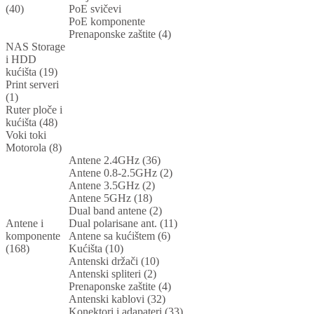
(40)
PoE svičevi
PoE komponente
Prenaponske zaštite (4)
NAS Storage
i HDD
kućišta (19)
Print serveri
(1)
Ruter ploče i
kućišta (48)
Voki toki
Motorola (8)
Antene 2.4GHz (36)
Antene 0.8-2.5GHz (2)
Antene 3.5GHz (2)
Antene 5GHz (18)
Dual band antene (2)
Antene i
Dual polarisane ant. (11)
komponente
Antene sa kućištem (6)
(168)
Kućišta (10)
Antenski držači (10)
Antenski spliteri (2)
Prenaponske zaštite (4)
Antenski kablovi (32)
Konektori i adapateri (33)