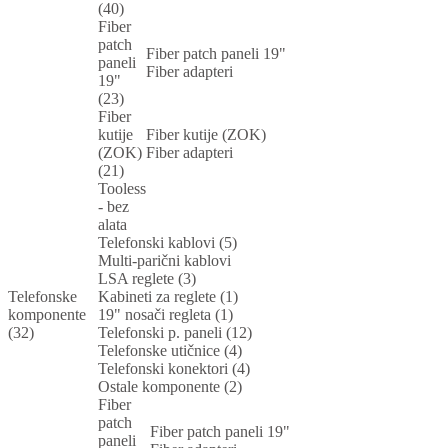
(40)
Fiber
patch
Fiber patch paneli 19"
paneli
Fiber adapteri
19"
(23)
Fiber
kutije
Fiber kutije (ZOK)
(ZOK)
Fiber adapteri
(21)
Tooless
- bez
alata
Telefonski kablovi (5)
Multi-parični kablovi
LSA reglete (3)
Telefonske
Kabineti za reglete (1)
komponente
19" nosači regleta (1)
(32)
Telefonski p. paneli (12)
Telefonske utičnice (4)
Telefonski konektori (4)
Ostale komponente (2)
Fiber
patch
Fiber patch paneli 19"
paneli