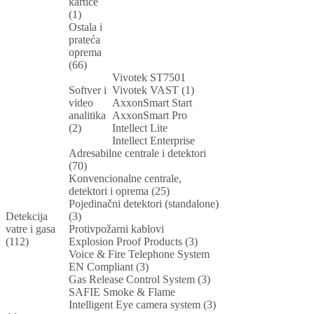
kartice
(1)
Ostala i
prateća
oprema
(66)
Vivotek ST7501
Softver i
Vivotek VAST (1)
video
AxxonSmart Start
analitika
AxxonSmart Pro
(2)
Intellect Lite
Intellect Enterprise
Adresabilne centrale i detektori
(70)
Konvencionalne centrale,
detektori i oprema (25)
Pojedinačni detektori (standalone)
Detekcija
(3)
vatre i gasa
Protivpožarni kablovi
(112)
Explosion Proof Products (3)
Voice & Fire Telephone System
EN Compliant (3)
Gas Release Control System (3)
SAFIE Smoke & Flame
Intelligent Eye camera system (3)