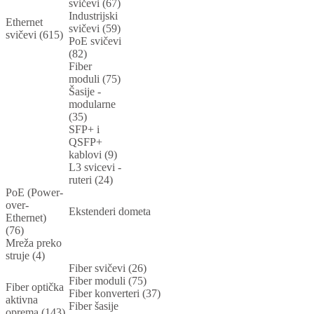
svičevi (67)
Industrijski
Ethernet
svičevi (59)
svičevi (615)
PoE svičevi
(82)
Fiber
moduli (75)
Šasije -
modularne
(35)
SFP+ i
QSFP+
kablovi (9)
L3 svicevi -
ruteri (24)
PoE (Power-
over-
Ekstenderi dometa
Ethernet)
(76)
Mreža preko
struje (4)
Fiber svičevi (26)
Fiber moduli (75)
Fiber optička
Fiber konverteri (37)
aktivna
Fiber šasije
oprema (143)