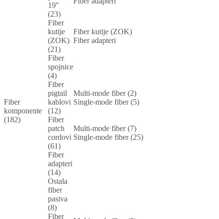
Fiber adapteri
19"
(23)
Fiber
kutije
Fiber kutije (ZOK)
(ZOK)
Fiber adapteri
(21)
Fiber
spojnice
(4)
Fiber
pigtail
Multi-mode fiber (2)
Fiber
kablovi
Single-mode fiber (5)
komponente
(12)
(182)
Fiber
patch
Multi-mode fiber (7)
cordovi
Single-mode fiber (25)
(61)
Fiber
adapteri
(14)
Ostala
fiber
pasiva
(8)
Fiber