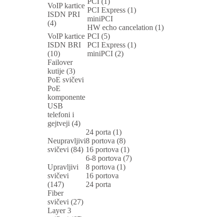
PCI (1)
VoIP kartice
PCI Express (1)
ISDN PRI
miniPCI
(4)
HW echo cancelation (1)
VoIP kartice
PCI (5)
ISDN BRI
PCI Express (1)
(10)
miniPCI (2)
Failover
kutije (3)
PoE svičevi
PoE
komponente
USB
telefoni i
gejtveji (4)
24 porta (1)
Neupravljivi
8 portova (8)
svičevi (84)
16 portova (1)
6-8 portova (7)
Upravljivi
8 portova (1)
svičevi
16 portova
(147)
24 porta
Fiber
svičevi (27)
Layer 3