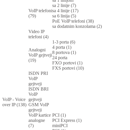
sa 1 linijom
sa 2 linije (7)
VoIP telefoni
sa 4 linije (17)
(79)
sa 6 linija (5)
PoE VoIP telefoni (38)
sa dodatnim konzolama (2)
Video IP
telefoni (4)
1-3 porta (6)
4 porta (1)
Analogni
8 portova (1)
VoIP gejtveji
24 porta
(19)
FXO portovi (1)
FXS portovi (10)
ISDN PRI
VoIP
gejtveji
ISDN BRI
VoIP
VoIP - Voice
gejtveji
over IP (138)
GSM VoIP
gejtveji
VoIP kartice
PCI (1)
analogne
PCI Express (1)
(7)
miniPCI