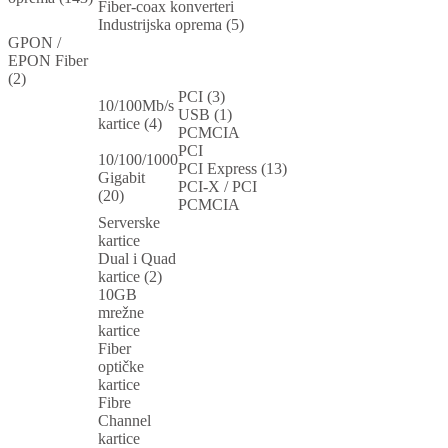
Fiber-coax konverteri
Industrijska oprema (5)
GPON /
EPON Fiber
(2)
PCI (3)
10/100Mb/s
USB (1)
kartice (4)
PCMCIA
PCI
10/100/1000
PCI Express (13)
Gigabit
PCI-X / PCI
(20)
PCMCIA
Serverske
kartice
Dual i Quad
kartice (2)
10GB
mrežne
kartice
Fiber
optičke
kartice
Fibre
Channel
kartice