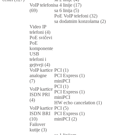
VoIP telefoni
sa 4 linije (17)
(69)
sa 6 linija (5)
PoE VoIP telefoni (32)
sa dodatnim konzolama (2)
Video IP
telefoni (4)
PoE svičevi
PoE
komponente
USB
telefoni i
gejtveji (4)
VoIP kartice
PCI (1)
analogne
PCI Express (1)
(7)
miniPCI
PCI (1)
VoIP kartice
PCI Express (1)
ISDN PRI
miniPCI
(4)
HW echo cancelation (1)
VoIP kartice
PCI (5)
ISDN BRI
PCI Express (1)
(10)
miniPCI (2)
Failover
kutije (3)