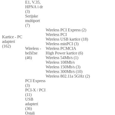
E1, V.35,
HPNA i dr
(3)
Serijske
multiport
(7)
Wireless PCI Express (2)
Wireless PCI
Kartice - PC
Wireless USB kartice (18)
adapteri
Wireless minPCI (3)
(162)
Wireless -
Wireless PCMCIA
bežične
High Power kartice (6)
(46)
Wireless 54Mb/s (1)
Wireless 108Mb/s
Wireless 150Mb/s (3)
Wireless 300Mb/s (10)
Wireless 802.11a 5GHz (2)
PCI Express
(3)
PCI-X / PCI
(11)
USB
adapteri
(36)
Ostali