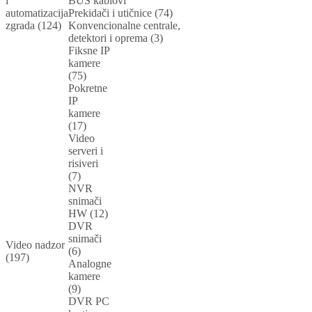
i
BUS kablovi
automatizacija
Prekidači i utičnice (74)
zgrada (124)
Konvencionalne centrale,
detektori i oprema (3)
Fiksne IP
kamere
(75)
Pokretne
IP
kamere
(17)
Video
serveri i
risiveri
(7)
NVR
snimači
HW (12)
DVR
snimači
Video nadzor
(6)
(197)
Analogne
kamere
(9)
DVR PC