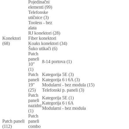
Pojedinačni
elementi (99)
Telefonske
utičnice (3)
Tooless - bez
alata
RJ konektori (28)
Konektori
Fiber konektori
(68)
Koaks konektori (34)
Šuko utikači (6)
Patch
paneli
8-14 portova (1)
10"
(1)
Patch
Kategorija 5E (3)
paneli
Kategorija 6 i 6A (3)
19"
Modularni - bez modula (15)
(25)
Telefonski p. paneli (3)
Patch
Kategorija 5E (1)
paneli
Kategorija 6 i 6A
nazidni
Modularni - bez modula
(1)
Patch
Patch paneli
paneli
(112)
combo