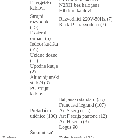
Energetski
N2XH bez halogena
kablovi
Hibridni kablovi
Strujni
Razvodnici 220V-50Hz (7)
razvodnici
Rack 19" razvodnici (7)
(15)
Eksterni
ormani (6)
Indoor kućišta
(55)
Uzidne dozne
(11)
Upodne kutije
(2)
Aluminijumski
stubići (3)
PC strujni
kablovi
Italijanski standard (35)
Francuski legrand (107)
Prekidači i
Art S serija (15)
utičnice (180)
Art F serija pantone (12)
Art H serija (3)
Logus 90
Šuko utikači