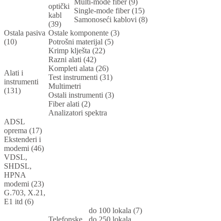
Multi-mode fiber (9)
optički
Single-mode fiber (15)
kabl
Samonoseći kablovi (8)
(39)
Ostala pasiva
Ostale komponente (3)
(10)
Potrošni materijal (5)
Krimp klješta (22)
Razni alati (42)
Kompleti alata (26)
Alati i
Test instrumenti (31)
instrumenti
Multimetri
(131)
Ostali instrumenti (3)
Fiber alati (2)
Analizatori spektra
ADSL
oprema (17)
Ekstenderi i
modemi (46)
VDSL,
SHDSL,
HPNA
modemi (23)
G.703, X.21,
E1 itd (6)
do 100 lokala (7)
Telefonske
do 250 lokala