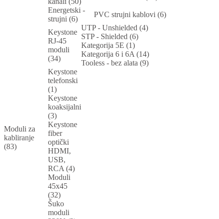
kanali (50)
Energetski -
PVC strujni kablovi (6)
strujni (6)
UTP - Unshielded (4)
Keystone
STP - Shielded (6)
RJ-45
Kategorija 5E (1)
moduli
Kategorija 6 i 6A (14)
(34)
Tooless - bez alata (9)
Keystone
telefonski
(1)
Keystone
koaksijalni
(3)
Keystone
Moduli za
fiber
kabliranje
optički
(83)
HDMI,
USB,
RCA (4)
Moduli
45x45
(32)
Šuko
moduli