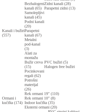
Bezhalogeni
Zidni kanali (28)
kanali (65)
Parapetni zidni (13)
Samolepljivi
kanali (45)
Podni kanali
(20)
Kanali i bužiri
Parapetni
(557)
kanali (67)
Metalni
pod-kanal
(3)
Alati za
montažu
Bužir creva
PVC bužiri (5)
(15)
Halogen free bužiri
Pocinkovani
regali (62)
Potrošni
materijal
(26)
Rek ormani 19" (110)
Ormani i
Rek ormani 10" (8)
kućišta (174)
Indoor kućišta (35)
Eksterni ormani (20)
PVC strujni kablovi