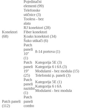
Pojedinačni
elementi (99)
Telefonske
utičnice (3)
Tooless - bez
alata
RJ konektori (28)
Konektori
Fiber konektori
(68)
Koaks konektori (34)
Šuko utikači (6)
Patch
paneli
8-14 portova (1)
10"
(1)
Patch
Kategorija 5E (3)
paneli
Kategorija 6 i 6A (3)
19"
Modularni - bez modula (15)
(25)
Telefonski p. paneli (3)
Patch
Kategorija 5E (1)
paneli
Kategorija 6 i 6A
nazidni
Modularni - bez modula
(1)
Patch
Patch paneli
paneli
(112)
combo