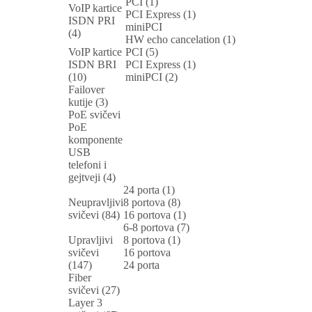
PCI (1)
VoIP kartice
PCI Express (1)
ISDN PRI
miniPCI
(4)
HW echo cancelation (1)
VoIP kartice
PCI (5)
ISDN BRI
PCI Express (1)
(10)
miniPCI (2)
Failover
kutije (3)
PoE svičevi
PoE
komponente
USB
telefoni i
gejtveji (4)
24 porta (1)
Neupravljivi
8 portova (8)
svičevi (84)
16 portova (1)
6-8 portova (7)
Upravljivi
8 portova (1)
svičevi
16 portova
(147)
24 porta
Fiber
svičevi (27)
Layer 3