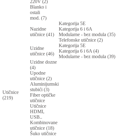
220V (2)
Blanko i
ostali
mod. (7)
Kategorija 5E
Nazidne
Kategorija 6 i 6A
utičnice (41)
Modularne - bez modula (35)
Telefonske utičnice (2)
Kategorija 5E
Uzidne
Kategorija 6 i 6A (4)
utičnice (46)
Modularne - bez modula (39)
Uzidne dozne
(4)
Upodne
utičnice (2)
Aluminijumski
stubići (3)
Utičnice
Fiber optičke
(219)
utičnice
Utičnice
HDMI,
USB..
Kombinovane
utičnice (18)
Šuko utičnice