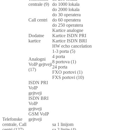
centrale (9)
do 1000 lokala
do 2000 lokala
do 30 operatera
Call centri
do 60 operatera
do 250 operatera
Kartice analogne
Dodatne
Kartice ISDN PRI
kartice
Kartice ISDN BRI
HW echo cancelation
1-3 porta (5)
4 porta
Analogni
8 portova (1)
VoIP gejtveji
24 porta
(17)
FXO portovi (1)
FXS portovi (10)
ISDN PRI
VoIP
gejtveji
ISDN BRI
VoIP
gejtveji
GSM VoIP
Telefonske
gejtveji
centrale, Call
sa 1 linijom
centri (127)
sa 2 linije (4)