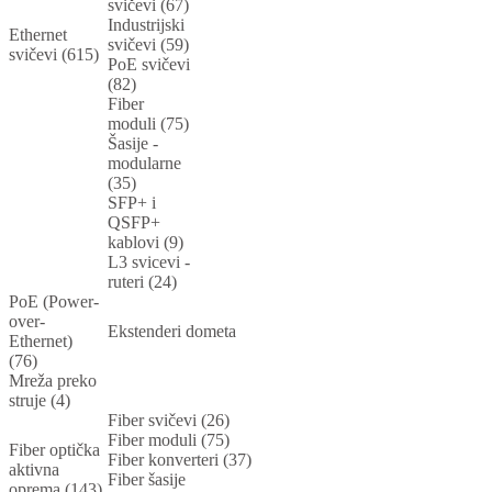
svičevi (67)
Industrijski
Ethernet
svičevi (59)
svičevi (615)
PoE svičevi
(82)
Fiber
moduli (75)
Šasije -
modularne
(35)
SFP+ i
QSFP+
kablovi (9)
L3 svicevi -
ruteri (24)
PoE (Power-
over-
Ekstenderi dometa
Ethernet)
(76)
Mreža preko
struje (4)
Fiber svičevi (26)
Fiber moduli (75)
Fiber optička
Fiber konverteri (37)
aktivna
Fiber šasije
oprema (143)