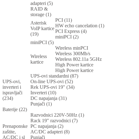
adapteri (5)
RAID &
storage (1)
PCI (11)
Asterisk
HW echo cancelation (1)
VoIP kartice
PCI Express (4)
(19)
miniPCI (2)
miniPCI (5)
Wireless minPCI
Wireless 300Mb/s
Wireless
Wireless 802.11a 5GHz
kartice
High Power kartice
High Power kartice
UPS-ovi standardni (87)
UPS-ovi,
On-line UPS-ovi (52)
inverteri i
Rek UPS-ovi 19" (34)
ispravljači
Inverteri (10)
(234)
DC napajanja (31)
Punjači (1)
Baterije (22)
Razvodnici 220V-50Hz (1)
Rack 19" razvodnici (7)
Prenaponske
PC napajanja (2)
zaštite,
AC/DC adapteri (8)
AC/DC i sl
Punjači