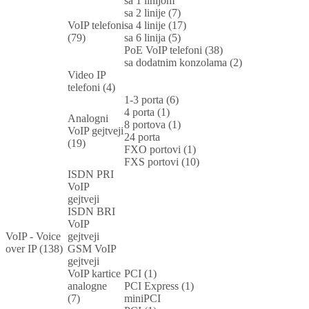
sa 1 linijom
sa 2 linije (7)
VoIP telefoni
sa 4 linije (17)
(79)
sa 6 linija (5)
PoE VoIP telefoni (38)
sa dodatnim konzolama (2)
Video IP
telefoni (4)
1-3 porta (6)
4 porta (1)
Analogni
8 portova (1)
VoIP gejtveji
24 porta
(19)
FXO portovi (1)
FXS portovi (10)
ISDN PRI
VoIP
gejtveji
ISDN BRI
VoIP
VoIP - Voice
gejtveji
over IP (138)
GSM VoIP
gejtveji
VoIP kartice
PCI (1)
analogne
PCI Express (1)
(7)
miniPCI