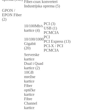
Fiber-coax konverteri
Industrijska oprema (5)
GPON /
EPON Fiber
(2)
PCI (3)
10/100Mb/s
USB (1)
kartice (4)
PCMCIA
PCI
10/100/1000
PCI Express (13)
Gigabit
PCI-X / PCI
(20)
PCMCIA
Serverske
kartice
Dual i Quad
kartice (2)
10GB
mrežne
kartice
Fiber
optičke
kartice
Fibre
Channel
kartice