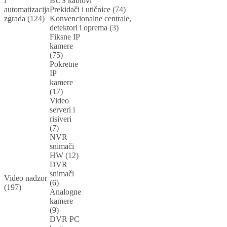
i
BUS kablovi
automatizacija
Prekidači i utičnice (74)
zgrada (124)
Konvencionalne centrale,
detektori i oprema (3)
Fiksne IP
kamere
(75)
Pokretne
IP
kamere
(17)
Video
serveri i
risiveri
(7)
NVR
snimači
HW (12)
DVR
snimači
Video nadzor
(6)
(197)
Analogne
kamere
(9)
DVR PC