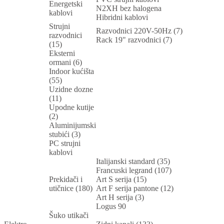
Energetski
N2XH bez halogena
kablovi
Hibridni kablovi
Strujni
Razvodnici 220V-50Hz (7)
razvodnici
Rack 19" razvodnici (7)
(15)
Eksterni
ormani (6)
Indoor kućišta
(55)
Uzidne dozne
(11)
Upodne kutije
(2)
Aluminijumski
stubići (3)
PC strujni
kablovi
Italijanski standard (35)
Francuski legrand (107)
Prekidači i
Art S serija (15)
utičnice (180)
Art F serija pantone (12)
Art H serija (3)
Logus 90
Šuko utikači