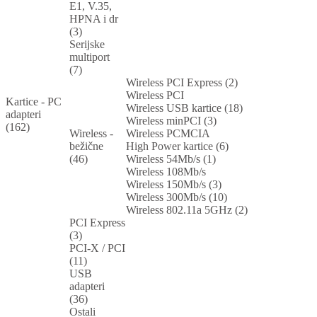
E1, V.35,
HPNA i dr
(3)
Serijske
multiport
(7)
Wireless PCI Express (2)
Wireless PCI
Kartice - PC
Wireless USB kartice (18)
adapteri
Wireless minPCI (3)
(162)
Wireless -
Wireless PCMCIA
bežične
High Power kartice (6)
(46)
Wireless 54Mb/s (1)
Wireless 108Mb/s
Wireless 150Mb/s (3)
Wireless 300Mb/s (10)
Wireless 802.11a 5GHz (2)
PCI Express
(3)
PCI-X / PCI
(11)
USB
adapteri
(36)
Ostali