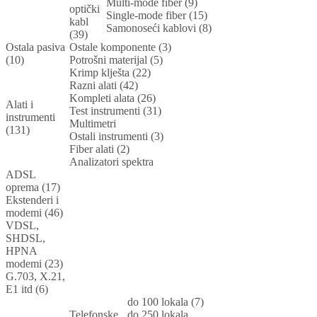
Multi-mode fiber (9)
optički
Single-mode fiber (15)
kabl
Samonoseći kablovi (8)
(39)
Ostala pasiva
Ostale komponente (3)
(10)
Potrošni materijal (5)
Krimp klješta (22)
Razni alati (42)
Kompleti alata (26)
Alati i
Test instrumenti (31)
instrumenti
Multimetri
(131)
Ostali instrumenti (3)
Fiber alati (2)
Analizatori spektra
ADSL
oprema (17)
Ekstenderi i
modemi (46)
VDSL,
SHDSL,
HPNA
modemi (23)
G.703, X.21,
E1 itd (6)
do 100 lokala (7)
Telefonske
do 250 lokala