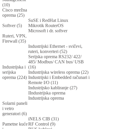
(10)
Cisco mrežna
oprema (25)
SuSE i RedHat Linux
Softver (5)
Mikrotik RouterOS
Microsoft i dr. softver
Ruteri, VPN,
Firewall (35)
Industrijski Ethernet - svičevi,
ruteri, konverteri (52)
Serijska oprema RS232/ 422/
485/ Modbus/ CAN bus/ USB
Industrijska i
(16)
serijska
Industrijska wireless oprema (22)
oprema (224)
Industrijski i Embedded računari i
Remote I/O (11)
Industrijsko kabliranje (27)
IIndustrijska oprema
Industrijska oprema
Solarni paneli
i vetro
generatori (6)
iNELS CIB (31)
Pametne kuće
RF Control (9)