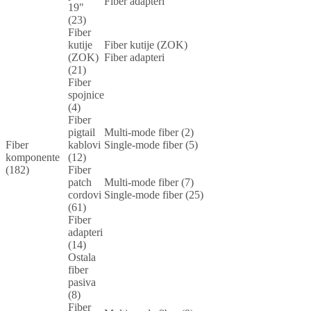
Fiber adapteri
19"
(23)
Fiber
kutije
Fiber kutije (ZOK)
(ZOK)
Fiber adapteri
(21)
Fiber
spojnice
(4)
Fiber
pigtail
Multi-mode fiber (2)
Fiber
kablovi
Single-mode fiber (5)
komponente
(12)
(182)
Fiber
patch
Multi-mode fiber (7)
cordovi
Single-mode fiber (25)
(61)
Fiber
adapteri
(14)
Ostala
fiber
pasiva
(8)
Fiber