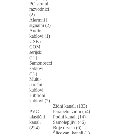
PC strujni i
razvodnici
(2)
Alarmni i
signalni (2)
Audio
kablovi (1)
USB i
COM
serijski
(12)
Samonoseći
kablovi
(12)
Multi-
parični
kablovi
Hibridni
kablovi (2)
Zidni kanali (133)
PVC
Parapetni zidni (54)
plastični
Podni kanali (14)
kanali
Samolepljivi (46)
(254)
Boje drveta (6)
Šlicovani kanali (1)