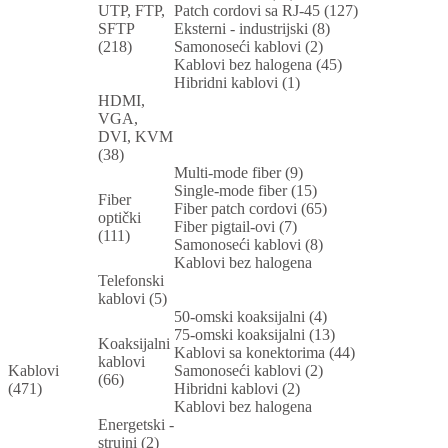
UTP, FTP,
Patch cordovi sa RJ-45 (127)
SFTP
Eksterni - industrijski (8)
(218)
Samonoseći kablovi (2)
Kablovi bez halogena (45)
Hibridni kablovi (1)
HDMI,
VGA,
DVI, KVM
(38)
Multi-mode fiber (9)
Single-mode fiber (15)
Fiber
Fiber patch cordovi (65)
optički
Fiber pigtail-ovi (7)
(111)
Samonoseći kablovi (8)
Kablovi bez halogena
Telefonski
kablovi (5)
50-omski koaksijalni (4)
75-omski koaksijalni (13)
Koaksijalni
Kablovi sa konektorima (44)
kablovi
Kablovi
Samonoseći kablovi (2)
(66)
(471)
Hibridni kablovi (2)
Kablovi bez halogena
Energetski -
strujni (2)