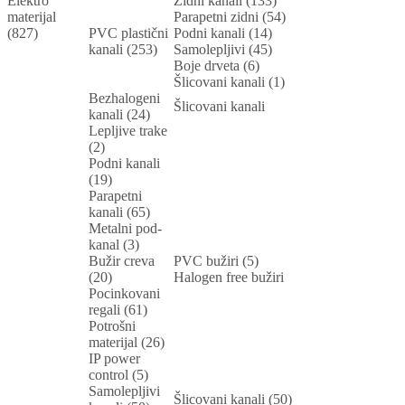
Elektro
Zidni kanali (133)
materijal
Parapetni zidni (54)
(827)
PVC plastični
Podni kanali (14)
kanali (253)
Samolepljivi (45)
Boje drveta (6)
Šlicovani kanali (1)
Bezhalogeni
Šlicovani kanali
kanali (24)
Lepljive trake
(2)
Podni kanali
(19)
Parapetni
kanali (65)
Metalni pod-
kanal (3)
Bužir creva
PVC bužiri (5)
(20)
Halogen free bužiri
Pocinkovani
regali (61)
Potrošni
materijal (26)
IP power
control (5)
Samolepljivi
Šlicovani kanali (50)