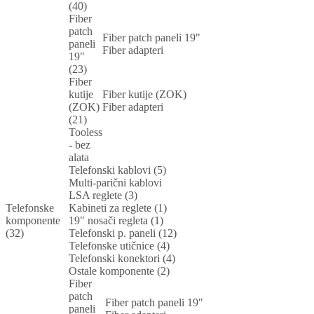
(40)
Fiber
patch
Fiber patch paneli 19"
paneli
Fiber adapteri
19"
(23)
Fiber
kutije
Fiber kutije (ZOK)
(ZOK)
Fiber adapteri
(21)
Tooless
- bez
alata
Telefonski kablovi (5)
Multi-parični kablovi
LSA reglete (3)
Telefonske
Kabineti za reglete (1)
komponente
19" nosači regleta (1)
(32)
Telefonski p. paneli (12)
Telefonske utičnice (4)
Telefonski konektori (4)
Ostale komponente (2)
Fiber
patch
Fiber patch paneli 19"
paneli