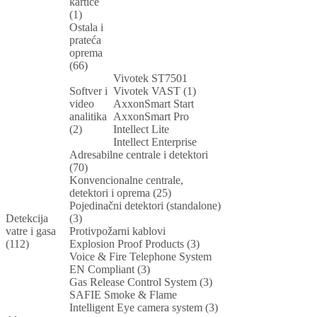
kartice
(1)
Ostala i
prateća
oprema
(66)
Vivotek ST7501
Softver i
Vivotek VAST (1)
video
AxxonSmart Start
analitika
AxxonSmart Pro
(2)
Intellect Lite
Intellect Enterprise
Adresabilne centrale i detektori
(70)
Konvencionalne centrale,
detektori i oprema (25)
Pojedinačni detektori (standalone)
Detekcija
(3)
vatre i gasa
Protivpožarni kablovi
(112)
Explosion Proof Products (3)
Voice & Fire Telephone System
EN Compliant (3)
Gas Release Control System (3)
SAFIE Smoke & Flame
Intelligent Eye camera system (3)