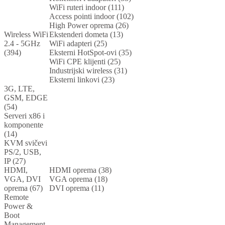
WiFi ruteri indoor (111)
Access pointi indoor (102)
High Power oprema (26)
Wireless WiFi
Ekstenderi dometa (13)
2.4 - 5GHz
WiFi adapteri (25)
(394)
Eksterni HotSpot-ovi (35)
WiFi CPE klijenti (25)
Industrijski wireless (31)
Eksterni linkovi (23)
3G, LTE,
GSM, EDGE
(54)
Serveri x86 i
komponente
(14)
KVM svičevi
PS/2, USB,
IP (27)
HDMI,
HDMI oprema (38)
VGA, DVI
VGA oprema (18)
oprema (67)
DVI oprema (11)
Remote
Power &
Boot
Management