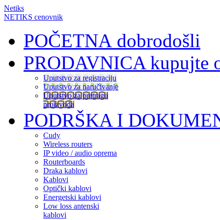
Netiks
NETIKS cenovnik
POČETNA
dobrodošli
PRODAVNICA
kupujte 
Uputstvo za registraciju
Uputstvo za naručivanje
Uputstvo za pretragu
proizvoda
PODRŠKA I DOKUME
Cudy
Wireless routers
IP video / audio oprema
Routerboards
Draka kablovi
Kablovi
Optički kablovi
Energetski kablovi
Low loss antenski
kablovi