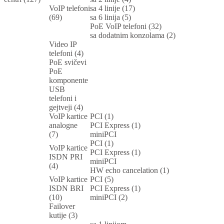
VoIP telefoni
sa 4 linije (17)
(69)
sa 6 linija (5)
PoE VoIP telefoni (32)
sa dodatnim konzolama (2)
Video IP
telefoni (4)
PoE svičevi
PoE
komponente
USB
telefoni i
gejtveji (4)
VoIP kartice
PCI (1)
analogne
PCI Express (1)
(7)
miniPCI
PCI (1)
VoIP kartice
PCI Express (1)
ISDN PRI
miniPCI
(4)
HW echo cancelation (1)
VoIP kartice
PCI (5)
ISDN BRI
PCI Express (1)
(10)
miniPCI (2)
Failover
kutije (3)