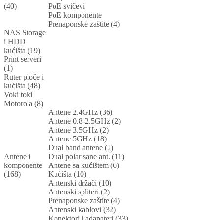
(40)
PoE svičevi
PoE komponente
Prenaponske zaštite (4)
NAS Storage
i HDD
kućišta (19)
Print serveri
(1)
Ruter ploče i
kućišta (48)
Voki toki
Motorola (8)
Antene 2.4GHz (36)
Antene 0.8-2.5GHz (2)
Antene 3.5GHz (2)
Antene 5GHz (18)
Dual band antene (2)
Antene i
Dual polarisane ant. (11)
komponente
Antene sa kućištem (6)
(168)
Kućišta (10)
Antenski držači (10)
Antenski spliteri (2)
Prenaponske zaštite (4)
Antenski kablovi (32)
Konektori i adapateri (33)