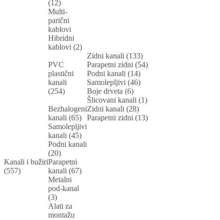
(12)
Multi-
parični
kablovi
Hibridni
kablovi (2)
Zidni kanali (133)
PVC
Parapetni zidni (54)
plastični
Podni kanali (14)
kanali
Samolepljivi (46)
(254)
Boje drveta (6)
Šlicovani kanali (1)
Bezhalogeni
Zidni kanali (28)
kanali (65)
Parapetni zidni (13)
Samolepljivi
kanali (45)
Podni kanali
(20)
Kanali i bužiri
Parapetni
(557)
kanali (67)
Metalni
pod-kanal
(3)
Alati za
montažu