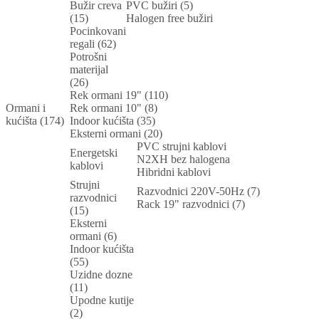
Bužir creva
PVC bužiri (5)
(15)
Halogen free bužiri
Pocinkovani
regali (62)
Potrošni
materijal
(26)
Rek ormani 19" (110)
Ormani i
Rek ormani 10" (8)
kućišta (174)
Indoor kućišta (35)
Eksterni ormani (20)
PVC strujni kablovi
Energetski
N2XH bez halogena
kablovi
Hibridni kablovi
Strujni
Razvodnici 220V-50Hz (7)
razvodnici
Rack 19" razvodnici (7)
(15)
Eksterni
ormani (6)
Indoor kućišta
(55)
Uzidne dozne
(11)
Upodne kutije
(2)