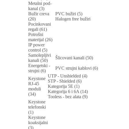
Metalni pod-
kanal (3)
Bužir creva
PVC bužiri (5)
(20)
Halogen free bužiri
Pocinkovani
regali (61)
Potrošni
materijal (26)
IP power
control (5)
Samolepljivi
Šlicovani kanali (50)
kanali (50)
Energetski -
PVC strujni kablovi (6)
strujni (6)
UTP - Unshielded (4)
Keystone
STP - Shielded (6)
RJ-45
Kategorija 5E (1)
moduli
Kategorija 6 i 6A (14)
(34)
Tooless - bez alata (9)
Keystone
telefonski
(1)
Keystone
koaksijalni
(3)