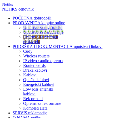
Netiks
NETIKS cenovnik
POČETNA
dobrodošli
PRODAVNICA
kupujte online
Uputstvo za registraciju
Uputstvo za naručivanje
Uputstvo za pretragu
proizvoda
PODRŠKA I DOKUMENTACIJA
uputstva i linkovi
Cudy
Wireless routers
IP video / audio oprema
Routerboards
Draka kablovi
Kablovi
Optički kablovi
Energetski kablovi
Low loss antenski
kablovi
Rek ormani
Oprema za rek ormane
Kompleti alata
SERVIS
reklamacije
O NAMA
netiks