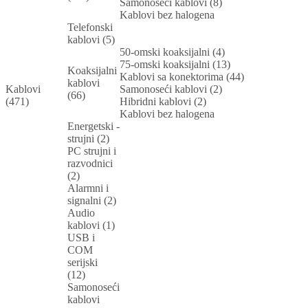
Samonoseći kablovi (8)
Kablovi bez halogena
Telefonski
kablovi (5)
50-omski koaksijalni (4)
75-omski koaksijalni (13)
Koaksijalni
Kablovi sa konektorima (44)
kablovi
Kablovi
Samonoseći kablovi (2)
(66)
(471)
Hibridni kablovi (2)
Kablovi bez halogena
Energetski -
strujni (2)
PC strujni i
razvodnici
(2)
Alarmni i
signalni (2)
Audio
kablovi (1)
USB i
COM
serijski
(12)
Samonoseći
kablovi