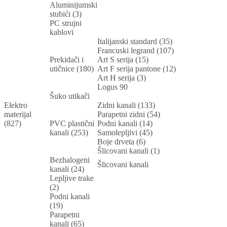
Aluminijumski
stubići (3)
PC strujni
kablovi
Italijanski standard (35)
Francuski legrand (107)
Prekidači i
Art S serija (15)
utičnice (180)
Art F serija pantone (12)
Art H serija (3)
Logus 90
Šuko utikači
Elektro
Zidni kanali (133)
materijal
Parapetni zidni (54)
(827)
PVC plastični
Podni kanali (14)
kanali (253)
Samolepljivi (45)
Boje drveta (6)
Šlicovani kanali (1)
Bezhalogeni
Šlicovani kanali
kanali (24)
Lepljive trake
(2)
Podni kanali
(19)
Parapetni
kanali (65)