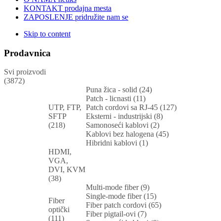
KONTAKT
prodajna mesta
ZAPOSLENJE
pridružite nam se
Skip to content
Prodavnica
Svi proizvodi
(3872)
Puna žica - solid (24)
Patch - licnasti (11)
UTP, FTP,
Patch cordovi sa RJ-45 (127)
SFTP
Eksterni - industrijski (8)
(218)
Samonoseći kablovi (2)
Kablovi bez halogena (45)
Hibridni kablovi (1)
HDMI,
VGA,
DVI, KVM
(38)
Multi-mode fiber (9)
Single-mode fiber (15)
Fiber
Fiber patch cordovi (65)
optički
Fiber pigtail-ovi (7)
(111)