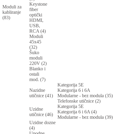
Keystone
Moduli za
fiber
kabliranje
optički
(83)
HDMI,
USB,
RCA (4)
Moduli
45x45
(32)
Šuko
moduli
220V (2)
Blanko i
ostali
mod. (7)
Kategorija 5E
Nazidne
Kategorija 6 i 6A
utičnice (41)
Modularne - bez modula (35)
Telefonske utičnice (2)
Kategorija 5E
Uzidne
Kategorija 6 i 6A (4)
utičnice (46)
Modularne - bez modula (39)
Uzidne dozne
(4)
Upodne