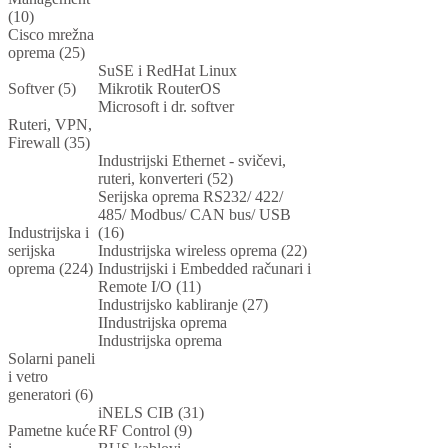
(10)
Cisco mrežna
oprema (25)
SuSE i RedHat Linux
Softver (5)
Mikrotik RouterOS
Microsoft i dr. softver
Ruteri, VPN,
Firewall (35)
Industrijski Ethernet - svičevi,
ruteri, konverteri (52)
Serijska oprema RS232/ 422/
485/ Modbus/ CAN bus/ USB
Industrijska i
(16)
serijska
Industrijska wireless oprema (22)
oprema (224)
Industrijski i Embedded računari i
Remote I/O (11)
Industrijsko kabliranje (27)
IIndustrijska oprema
Industrijska oprema
Solarni paneli
i vetro
generatori (6)
iNELS CIB (31)
Pametne kuće
RF Control (9)