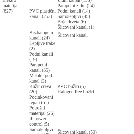
Elektro
Zidni kanali (133)
materijal
Parapetni zidni (54)
(827)
PVC plastični
Podni kanali (14)
kanali (253)
Samolepljivi (45)
Boje drveta (6)
Šlicovani kanali (1)
Bezhalogeni
Šlicovani kanali
kanali (24)
Lepljive trake
(2)
Podni kanali
(19)
Parapetni
kanali (65)
Metalni pod-
kanal (3)
Bužir creva
PVC bužiri (5)
(20)
Halogen free bužiri
Pocinkovani
regali (61)
Potrošni
materijal (26)
IP power
control (5)
Samolepljivi
Šlicovani kanali (50)