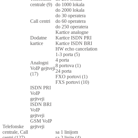
centrale (9)
do 1000 lokala
do 2000 lokala
do 30 operatera
Call centri
do 60 operatera
do 250 operatera
Kartice analogne
Dodatne
Kartice ISDN PRI
kartice
Kartice ISDN BRI
HW echo cancelation
1-3 porta (5)
4 porta
Analogni
8 portova (1)
VoIP gejtveji
24 porta
(17)
FXO portovi (1)
FXS portovi (10)
ISDN PRI
VoIP
gejtveji
ISDN BRI
VoIP
gejtveji
GSM VoIP
Telefonske
gejtveji
centrale, Call
sa 1 linijom
centri (127)
sa 2 linije (4)