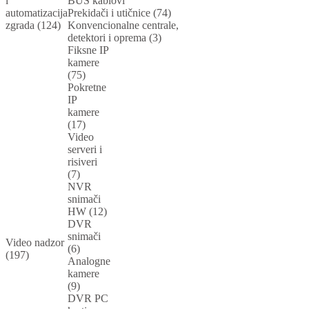
i
BUS kablovi
automatizacija
Prekidači i utičnice (74)
zgrada (124)
Konvencionalne centrale,
detektori i oprema (3)
Fiksne IP
kamere
(75)
Pokretne
IP
kamere
(17)
Video
serveri i
risiveri
(7)
NVR
snimači
HW (12)
DVR
snimači
Video nadzor
(6)
(197)
Analogne
kamere
(9)
DVR PC