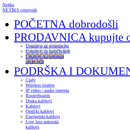
Netiks
NETIKS cenovnik
POČETNA
dobrodošli
PRODAVNICA
kupujte 
Uputstvo za registraciju
Uputstvo za naručivanje
Uputstvo za pretragu
proizvoda
PODRŠKA I DOKUME
Cudy
Wireless routers
IP video / audio oprema
Routerboards
Draka kablovi
Kablovi
Optički kablovi
Energetski kablovi
Low loss antenski
kablovi