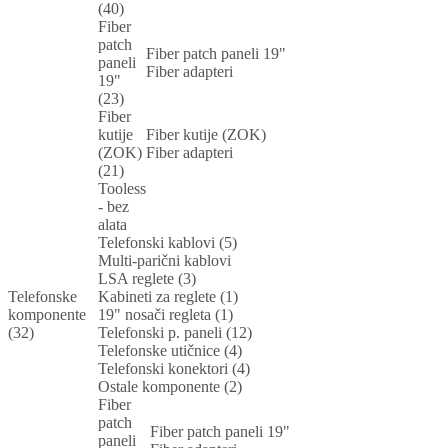
(40)
Fiber
patch
Fiber patch paneli 19"
paneli
Fiber adapteri
19"
(23)
Fiber
kutije
Fiber kutije (ZOK)
(ZOK)
Fiber adapteri
(21)
Tooless
- bez
alata
Telefonski kablovi (5)
Multi-parični kablovi
LSA reglete (3)
Telefonske
Kabineti za reglete (1)
komponente
19" nosači regleta (1)
(32)
Telefonski p. paneli (12)
Telefonske utičnice (4)
Telefonski konektori (4)
Ostale komponente (2)
Fiber
patch
Fiber patch paneli 19"
paneli