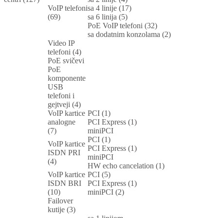
VoIP telefoni
sa 4 linije (17)
(69)
sa 6 linija (5)
PoE VoIP telefoni (32)
sa dodatnim konzolama (2)
Video IP
telefoni (4)
PoE svičevi
PoE
komponente
USB
telefoni i
gejtveji (4)
VoIP kartice
PCI (1)
analogne
PCI Express (1)
(7)
miniPCI
PCI (1)
VoIP kartice
PCI Express (1)
ISDN PRI
miniPCI
(4)
HW echo cancelation (1)
VoIP kartice
PCI (5)
ISDN BRI
PCI Express (1)
(10)
miniPCI (2)
Failover
kutije (3)