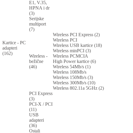
E1, V.35,
HPNA i dr
(3)
Serijske
multiport
(7)
Wireless PCI Express (2)
Wireless PCI
Kartice - PC
Wireless USB kartice (18)
adapteri
Wireless minPCI (3)
(162)
Wireless -
Wireless PCMCIA
bežične
High Power kartice (6)
(46)
Wireless 54Mb/s (1)
Wireless 108Mb/s
Wireless 150Mb/s (3)
Wireless 300Mb/s (10)
Wireless 802.11a 5GHz (2)
PCI Express
(3)
PCI-X / PCI
(11)
USB
adapteri
(36)
Ostali