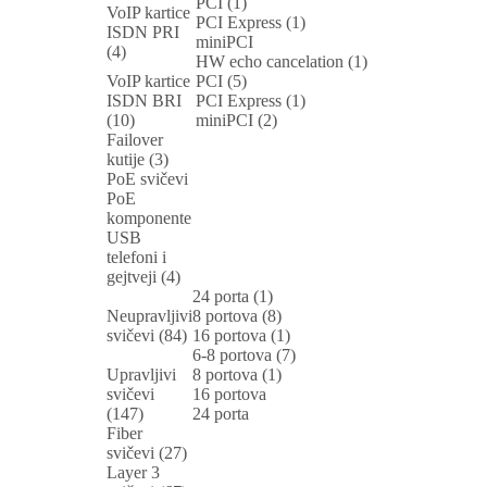
PCI (1)
VoIP kartice
PCI Express (1)
ISDN PRI
miniPCI
(4)
HW echo cancelation (1)
VoIP kartice
PCI (5)
ISDN BRI
PCI Express (1)
(10)
miniPCI (2)
Failover
kutije (3)
PoE svičevi
PoE
komponente
USB
telefoni i
gejtveji (4)
24 porta (1)
Neupravljivi
8 portova (8)
svičevi (84)
16 portova (1)
6-8 portova (7)
Upravljivi
8 portova (1)
svičevi
16 portova
(147)
24 porta
Fiber
svičevi (27)
Layer 3