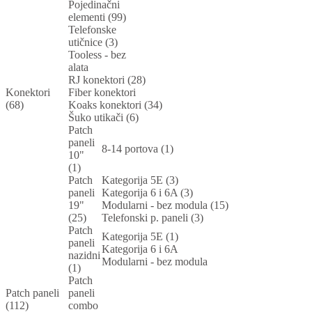
Pojedinačni
elementi (99)
Telefonske
utičnice (3)
Tooless - bez
alata
RJ konektori (28)
Konektori
Fiber konektori
(68)
Koaks konektori (34)
Šuko utikači (6)
Patch
paneli
8-14 portova (1)
10"
(1)
Patch
Kategorija 5E (3)
paneli
Kategorija 6 i 6A (3)
19"
Modularni - bez modula (15)
(25)
Telefonski p. paneli (3)
Patch
Kategorija 5E (1)
paneli
Kategorija 6 i 6A
nazidni
Modularni - bez modula
(1)
Patch
Patch paneli
paneli
(112)
combo