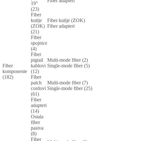
Fiber adapteri
19"
(23)
Fiber
kutije
Fiber kutije (ZOK)
(ZOK)
Fiber adapteri
(21)
Fiber
spojnice
(4)
Fiber
pigtail
Multi-mode fiber (2)
Fiber
kablovi
Single-mode fiber (5)
komponente
(12)
(182)
Fiber
patch
Multi-mode fiber (7)
cordovi
Single-mode fiber (25)
(61)
Fiber
adapteri
(14)
Ostala
fiber
pasiva
(8)
Fiber