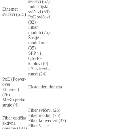
svičevi (67)
Industrijski
Ethernet
svičevi (59)
svičevi (615)
PoE svičevi
(82)
Fiber
moduli (75)
Šasije -
modularne
(35)
SFP+ i
QSFP+
kablovi (9)
L3 svicevi -
ruteri (24)
PoE (Power-
over-
Ekstenderi dometa
Ethernet)
(76)
Mreža preko
struje (4)
Fiber svičevi (26)
Fiber moduli (75)
Fiber optička
Fiber konverteri (37)
aktivna
Fiber šasije
oprema (143)