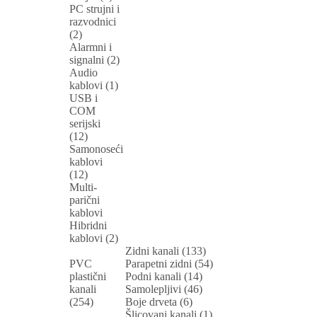
PC strujni i
razvodnici
(2)
Alarmni i
signalni (2)
Audio
kablovi (1)
USB i
COM
serijski
(12)
Samonoseći
kablovi
(12)
Multi-
parični
kablovi
Hibridni
kablovi (2)
Zidni kanali (133)
PVC
Parapetni zidni (54)
plastični
Podni kanali (14)
kanali
Samolepljivi (46)
(254)
Boje drveta (6)
Šlicovani kanali (1)