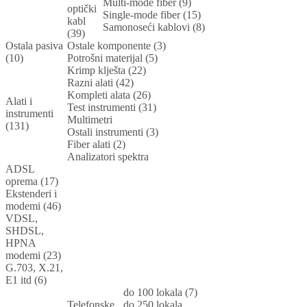
Multi-mode fiber (9)
optički
Single-mode fiber (15)
kabl
Samonoseći kablovi (8)
(39)
Ostala pasiva
Ostale komponente (3)
(10)
Potrošni materijal (5)
Krimp klješta (22)
Razni alati (42)
Kompleti alata (26)
Alati i
Test instrumenti (31)
instrumenti
Multimetri
(131)
Ostali instrumenti (3)
Fiber alati (2)
Analizatori spektra
ADSL
oprema (17)
Ekstenderi i
modemi (46)
VDSL,
SHDSL,
HPNA
modemi (23)
G.703, X.21,
E1 itd (6)
do 100 lokala (7)
Telefonske
do 250 lokala