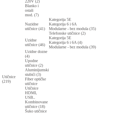
220V (2)
Blanko i
ostali
mod. (7)
Kategorija 5E
Nazidne
Kategorija 6 i 6A
utičnice (41)
Modularne - bez modula (35)
Telefonske utičnice (2)
Kategorija 5E
Uzidne
Kategorija 6 i 6A (4)
utičnice (46)
Modularne - bez modula (39)
Uzidne dozne
(4)
Upodne
utičnice (2)
Aluminijumski
stubići (3)
Utičnice
Fiber optičke
(219)
utičnice
Utičnice
HDMI,
USB..
Kombinovane
utičnice (18)
Šuko utičnice