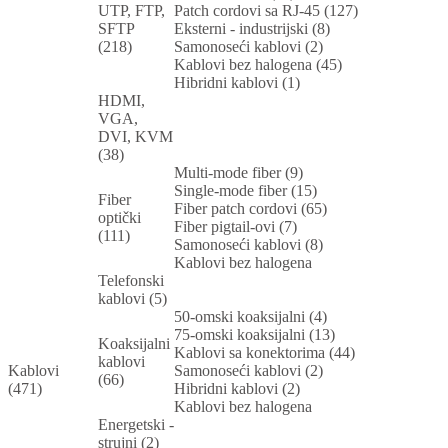
UTP, FTP,
Patch cordovi sa RJ-45 (127)
SFTP
Eksterni - industrijski (8)
(218)
Samonoseći kablovi (2)
Kablovi bez halogena (45)
Hibridni kablovi (1)
HDMI,
VGA,
DVI, KVM
(38)
Multi-mode fiber (9)
Single-mode fiber (15)
Fiber
Fiber patch cordovi (65)
optički
Fiber pigtail-ovi (7)
(111)
Samonoseći kablovi (8)
Kablovi bez halogena
Telefonski
kablovi (5)
50-omski koaksijalni (4)
75-omski koaksijalni (13)
Koaksijalni
Kablovi sa konektorima (44)
kablovi
Kablovi
Samonoseći kablovi (2)
(66)
(471)
Hibridni kablovi (2)
Kablovi bez halogena
Energetski -
strujni (2)