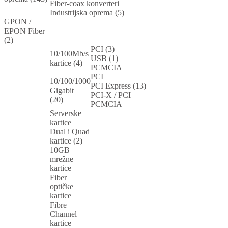
Fiber-coax konverteri
Industrijska oprema (5)
GPON /
EPON Fiber
(2)
PCI (3)
10/100Mb/s
USB (1)
kartice (4)
PCMCIA
PCI
10/100/1000
PCI Express (13)
Gigabit
PCI-X / PCI
(20)
PCMCIA
Serverske
kartice
Dual i Quad
kartice (2)
10GB
mrežne
kartice
Fiber
optičke
kartice
Fibre
Channel
kartice