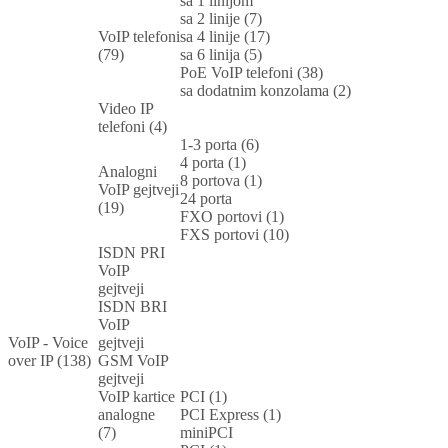
sa 1 linijom
sa 2 linije (7)
VoIP telefoni
sa 4 linije (17)
(79)
sa 6 linija (5)
PoE VoIP telefoni (38)
sa dodatnim konzolama (2)
Video IP
telefoni (4)
1-3 porta (6)
4 porta (1)
Analogni
8 portova (1)
VoIP gejtveji
24 porta
(19)
FXO portovi (1)
FXS portovi (10)
ISDN PRI
VoIP
gejtveji
ISDN BRI
VoIP
VoIP - Voice
gejtveji
over IP (138)
GSM VoIP
gejtveji
VoIP kartice
PCI (1)
analogne
PCI Express (1)
(7)
miniPCI