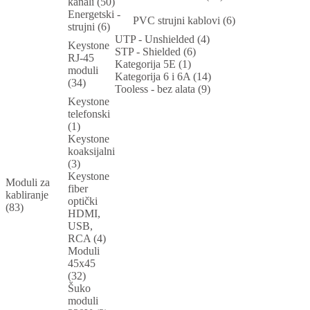
kanali (50)
Energetski -
PVC strujni kablovi (6)
strujni (6)
UTP - Unshielded (4)
Keystone
STP - Shielded (6)
RJ-45
Kategorija 5E (1)
moduli
Kategorija 6 i 6A (14)
(34)
Tooless - bez alata (9)
Keystone
telefonski
(1)
Keystone
koaksijalni
(3)
Keystone
Moduli za
fiber
kabliranje
optički
(83)
HDMI,
USB,
RCA (4)
Moduli
45x45
(32)
Šuko
moduli