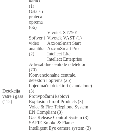
kartice
(1)
Ostala i
prateća
oprema
(66)
Vivotek ST7501
Softver i
Vivotek VAST (1)
video
AxxonSmart Start
analitika
AxxonSmart Pro
(2)
Intellect Lite
Intellect Enterprise
Adresabilne centrale i detektori
(70)
Konvencionalne centrale,
detektori i oprema (25)
Pojedinačni detektori (standalone)
Detekcija
(3)
vatre i gasa
Protivpožarni kablovi
(112)
Explosion Proof Products (3)
Voice & Fire Telephone System
EN Compliant (3)
Gas Release Control System (3)
SAFIE Smoke & Flame
Intelligent Eye camera system (3)