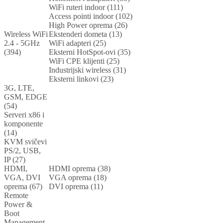
WiFi ruteri indoor (111)
Access pointi indoor (102)
High Power oprema (26)
Wireless WiFi
Ekstenderi dometa (13)
2.4 - 5GHz
WiFi adapteri (25)
(394)
Eksterni HotSpot-ovi (35)
WiFi CPE klijenti (25)
Industrijski wireless (31)
Eksterni linkovi (23)
3G, LTE,
GSM, EDGE
(54)
Serveri x86 i
komponente
(14)
KVM svičevi
PS/2, USB,
IP (27)
HDMI,
HDMI oprema (38)
VGA, DVI
VGA oprema (18)
oprema (67)
DVI oprema (11)
Remote
Power &
Boot
Management