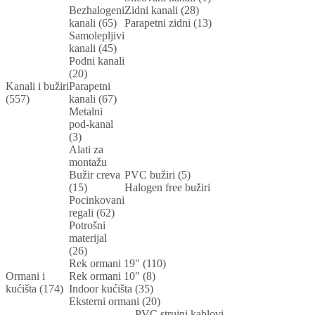
Bezhalogeni
Zidni kanali (28)
kanali (65)
Parapetni zidni (13)
Samolepljivi
kanali (45)
Podni kanali
(20)
Kanali i bužiri
Parapetni
(557)
kanali (67)
Metalni
pod-kanal
(3)
Alati za
montažu
Bužir creva
PVC bužiri (5)
(15)
Halogen free bužiri
Pocinkovani
regali (62)
Potrošni
materijal
(26)
Rek ormani 19" (110)
Ormani i
Rek ormani 10" (8)
kućišta (174)
Indoor kućišta (35)
Eksterni ormani (20)
PVC strujni kablovi