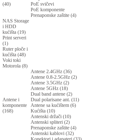
(40)
PoE svičevi
PoE komponente
Prenaponske zaštite (4)
NAS Storage
i HDD
kućišta (19)
Print serveri
(1)
Ruter ploče i
kućišta (48)
Voki toki
Motorola (8)
Antene 2.4GHz (36)
Antene 0.8-2.5GHz (2)
Antene 3.5GHz (2)
Antene 5GHz (18)
Dual band antene (2)
Antene i
Dual polarisane ant. (11)
komponente
Antene sa kućištem (6)
(168)
Kućišta (10)
Antenski držači (10)
Antenski spliteri (2)
Prenaponske zaštite (4)
Antenski kablovi (32)
Konektori i adapateri (33)