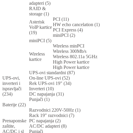
adapteri (5)
RAID &
storage (1)
PCI (11)
Asterisk
HW echo cancelation (1)
VoIP kartice
PCI Express (4)
(19)
miniPCI (2)
miniPCI (5)
Wireless minPCI
Wireless 300Mb/s
Wireless
Wireless 802.11a 5GHz
kartice
High Power kartice
High Power kartice
UPS-ovi standardni (87)
UPS-ovi,
On-line UPS-ovi (52)
inverteri i
Rek UPS-ovi 19" (34)
ispravljači
Inverteri (10)
(234)
DC napajanja (31)
Punjači (1)
Baterije (22)
Razvodnici 220V-50Hz (1)
Rack 19" razvodnici (7)
Prenaponske
PC napajanja (2)
zaštite,
AC/DC adapteri (8)
AC/DC i sl
Punjači