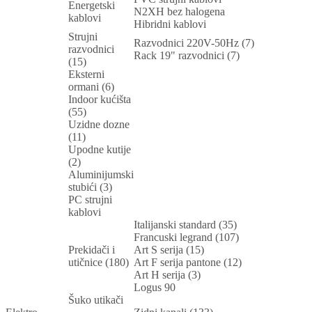
Energetski
N2XH bez halogena
kablovi
Hibridni kablovi
Strujni
Razvodnici 220V-50Hz (7)
razvodnici
Rack 19" razvodnici (7)
(15)
Eksterni
ormani (6)
Indoor kućišta
(55)
Uzidne dozne
(11)
Upodne kutije
(2)
Aluminijumski
stubići (3)
PC strujni
kablovi
Italijanski standard (35)
Francuski legrand (107)
Prekidači i
Art S serija (15)
utičnice (180)
Art F serija pantone (12)
Art H serija (3)
Logus 90
Šuko utikači