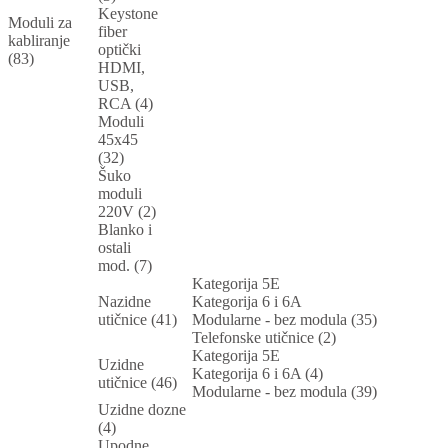
Keystone
Moduli za
fiber
kabliranje
optički
(83)
HDMI,
USB,
RCA (4)
Moduli
45x45
(32)
Šuko
moduli
220V (2)
Blanko i
ostali
mod. (7)
Kategorija 5E
Nazidne
Kategorija 6 i 6A
utičnice (41)
Modularne - bez modula (35)
Telefonske utičnice (2)
Kategorija 5E
Uzidne
Kategorija 6 i 6A (4)
utičnice (46)
Modularne - bez modula (39)
Uzidne dozne
(4)
Upodne