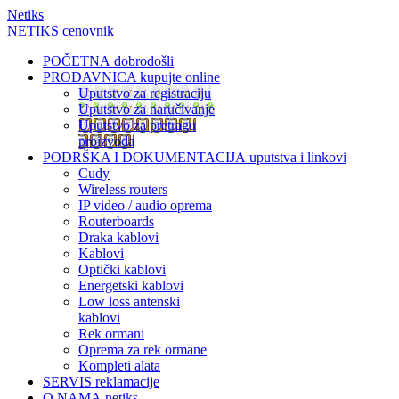
Netiks
NETIKS cenovnik
POČETNA
dobrodošli
PRODAVNICA
kupujte online
Uputstvo za registraciju
Uputstvo za naručivanje
Uputstvo za pretragu
proizvoda
PODRŠKA I DOKUMENTACIJA
uputstva i linkovi
Cudy
Wireless routers
IP video / audio oprema
Routerboards
Draka kablovi
Kablovi
Optički kablovi
Energetski kablovi
Low loss antenski
kablovi
Rek ormani
Oprema za rek ormane
Kompleti alata
SERVIS
reklamacije
O NAMA
netiks