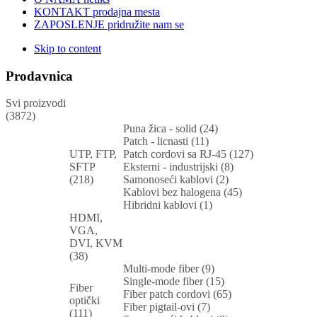
KONTAKT
prodajna mesta
ZAPOSLENJE
pridružite nam se
Skip to content
Prodavnica
Svi proizvodi
(3872)
Puna žica - solid (24)
Patch - licnasti (11)
UTP, FTP,
Patch cordovi sa RJ-45 (127)
SFTP
Eksterni - industrijski (8)
(218)
Samonoseći kablovi (2)
Kablovi bez halogena (45)
Hibridni kablovi (1)
HDMI,
VGA,
DVI, KVM
(38)
Multi-mode fiber (9)
Single-mode fiber (15)
Fiber
Fiber patch cordovi (65)
optički
Fiber pigtail-ovi (7)
(111)