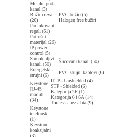
Metalni pod-
kanal (3)
Bužir creva
PVC bužiri (5)
(20)
Halogen free bužiri
Pocinkovani
regali (61)
Potrošni
materijal (26)
IP power
control (5)
Samolepljivi
Šlicovani kanali (50)
kanali (50)
Energetski -
PVC strujni kablovi (6)
strujni (6)
UTP - Unshielded (4)
Keystone
STP - Shielded (6)
RJ-45
Kategorija 5E (1)
moduli
Kategorija 6 i 6A (14)
(34)
Tooless - bez alata (9)
Keystone
telefonski
(1)
Keystone
koaksijalni
(3)