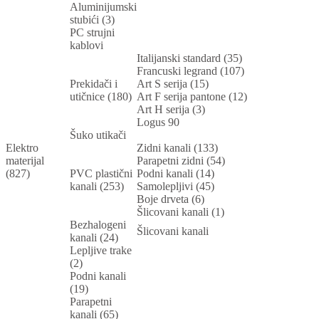
Aluminijumski
stubići (3)
PC strujni
kablovi
Italijanski standard (35)
Francuski legrand (107)
Prekidači i
Art S serija (15)
utičnice (180)
Art F serija pantone (12)
Art H serija (3)
Logus 90
Šuko utikači
Elektro
Zidni kanali (133)
materijal
Parapetni zidni (54)
(827)
PVC plastični
Podni kanali (14)
kanali (253)
Samolepljivi (45)
Boje drveta (6)
Šlicovani kanali (1)
Bezhalogeni
Šlicovani kanali
kanali (24)
Lepljive trake
(2)
Podni kanali
(19)
Parapetni
kanali (65)