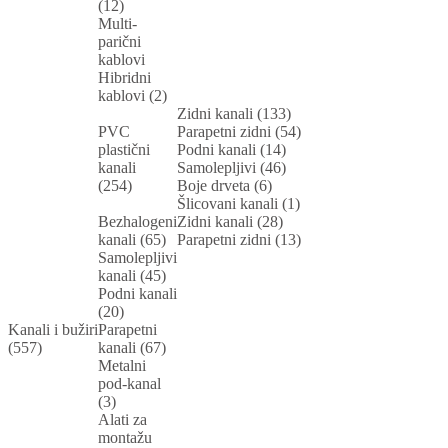
(12)
Multi-
parični
kablovi
Hibridni
kablovi (2)
Zidni kanali (133)
PVC
Parapetni zidni (54)
plastični
Podni kanali (14)
kanali
Samolepljivi (46)
(254)
Boje drveta (6)
Šlicovani kanali (1)
Bezhalogeni
Zidni kanali (28)
kanali (65)
Parapetni zidni (13)
Samolepljivi
kanali (45)
Podni kanali
(20)
Kanali i bužiri
Parapetni
(557)
kanali (67)
Metalni
pod-kanal
(3)
Alati za
montažu