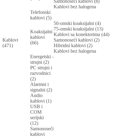
Samonoseći kablovi (8)
Kablovi bez halogena
Telefonski
kablovi (5)
50-omski koaksijalni (4)
75-omski koaksijalni (13)
Koaksijalni
Kablovi sa konektorima (44)
kablovi
Kablovi
Samonoseći kablovi (2)
(66)
(471)
Hibridni kablovi (2)
Kablovi bez halogena
Energetski -
strujni (2)
PC strujni i
razvodnici
(2)
Alarmni i
signalni (2)
Audio
kablovi (1)
USB i
COM
serijski
(12)
Samonoseći
kablovi