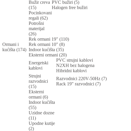
Bužir creva
PVC bužiri (5)
(15)
Halogen free bužiri
Pocinkovani
regali (62)
Potrošni
materijal
(26)
Rek ormani 19" (110)
Ormani i
Rek ormani 10" (8)
kućišta (174)
Indoor kućišta (35)
Eksterni ormani (20)
PVC strujni kablovi
Energetski
N2XH bez halogena
kablovi
Hibridni kablovi
Strujni
Razvodnici 220V-50Hz (7)
razvodnici
Rack 19" razvodnici (7)
(15)
Eksterni
ormani (6)
Indoor kućišta
(55)
Uzidne dozne
(11)
Upodne kutije
(2)