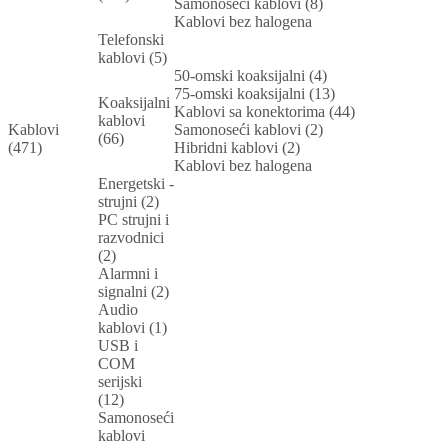
Samonoseći kablovi (8)
Kablovi bez halogena
Telefonski
kablovi (5)
50-omski koaksijalni (4)
75-omski koaksijalni (13)
Koaksijalni
Kablovi sa konektorima (44)
kablovi
Kablovi
Samonoseći kablovi (2)
(66)
(471)
Hibridni kablovi (2)
Kablovi bez halogena
Energetski -
strujni (2)
PC strujni i
razvodnici
(2)
Alarmni i
signalni (2)
Audio
kablovi (1)
USB i
COM
serijski
(12)
Samonoseći
kablovi