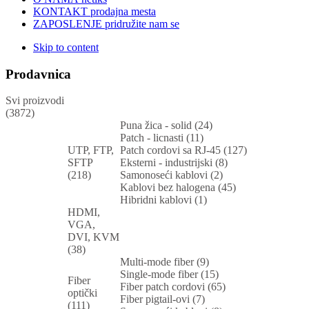
KONTAKT
prodajna mesta
ZAPOSLENJE
pridružite nam se
Skip to content
Prodavnica
Svi proizvodi
(3872)
Puna žica - solid (24)
Patch - licnasti (11)
UTP, FTP,
Patch cordovi sa RJ-45 (127)
SFTP
Eksterni - industrijski (8)
(218)
Samonoseći kablovi (2)
Kablovi bez halogena (45)
Hibridni kablovi (1)
HDMI,
VGA,
DVI, KVM
(38)
Multi-mode fiber (9)
Single-mode fiber (15)
Fiber
Fiber patch cordovi (65)
optički
Fiber pigtail-ovi (7)
(111)