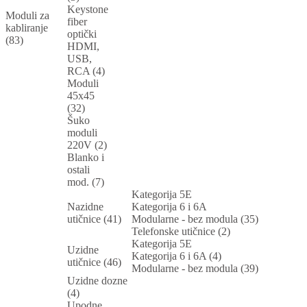
Keystone
Moduli za
fiber
kabliranje
optički
(83)
HDMI,
USB,
RCA (4)
Moduli
45x45
(32)
Šuko
moduli
220V (2)
Blanko i
ostali
mod. (7)
Kategorija 5E
Nazidne
Kategorija 6 i 6A
utičnice (41)
Modularne - bez modula (35)
Telefonske utičnice (2)
Kategorija 5E
Uzidne
Kategorija 6 i 6A (4)
utičnice (46)
Modularne - bez modula (39)
Uzidne dozne
(4)
Upodne