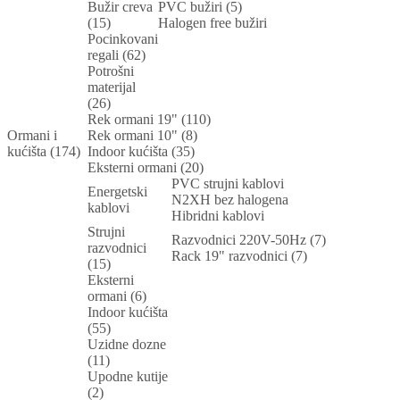
Bužir creva
PVC bužiri (5)
(15)
Halogen free bužiri
Pocinkovani
regali (62)
Potrošni
materijal
(26)
Rek ormani 19" (110)
Ormani i
Rek ormani 10" (8)
kućišta (174)
Indoor kućišta (35)
Eksterni ormani (20)
PVC strujni kablovi
Energetski
N2XH bez halogena
kablovi
Hibridni kablovi
Strujni
Razvodnici 220V-50Hz (7)
razvodnici
Rack 19" razvodnici (7)
(15)
Eksterni
ormani (6)
Indoor kućišta
(55)
Uzidne dozne
(11)
Upodne kutije
(2)