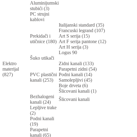
Aluminijumski
stubići (3)
PC strujni
kablovi
Italijanski standard (35)
Francuski legrand (107)
Prekidači i
Art S serija (15)
utičnice (180)
Art F serija pantone (12)
Art H serija (3)
Logus 90
Šuko utikači
Elektro
Zidni kanali (133)
materijal
Parapetni zidni (54)
(827)
PVC plastični
Podni kanali (14)
kanali (253)
Samolepljivi (45)
Boje drveta (6)
Šlicovani kanali (1)
Bezhalogeni
Šlicovani kanali
kanali (24)
Lepljive trake
(2)
Podni kanali
(19)
Parapetni
kanali (65)