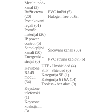
Metalni pod-
kanal (3)
Bužir creva
PVC bužiri (5)
(20)
Halogen free bužiri
Pocinkovani
regali (61)
Potrošni
materijal (26)
IP power
control (5)
Samolepljivi
Šlicovani kanali (50)
kanali (50)
Energetski -
PVC strujni kablovi (6)
strujni (6)
UTP - Unshielded (4)
Keystone
STP - Shielded (6)
RJ-45
Kategorija 5E (1)
moduli
Kategorija 6 i 6A (14)
(34)
Tooless - bez alata (9)
Keystone
telefonski
(1)
Keystone
koaksijalni
(3)