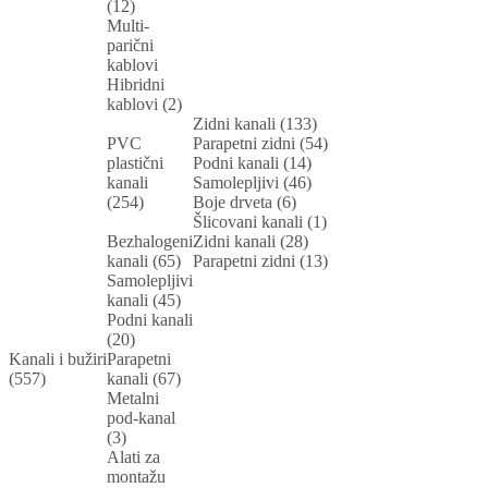
(12)
Multi-
parični
kablovi
Hibridni
kablovi (2)
Zidni kanali (133)
PVC
Parapetni zidni (54)
plastični
Podni kanali (14)
kanali
Samolepljivi (46)
(254)
Boje drveta (6)
Šlicovani kanali (1)
Bezhalogeni
Zidni kanali (28)
kanali (65)
Parapetni zidni (13)
Samolepljivi
kanali (45)
Podni kanali
(20)
Kanali i bužiri
Parapetni
(557)
kanali (67)
Metalni
pod-kanal
(3)
Alati za
montažu