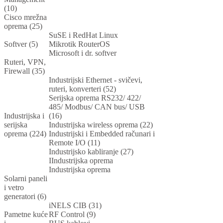
(10)
Cisco mrežna
oprema (25)
SuSE i RedHat Linux
Softver (5)
Mikrotik RouterOS
Microsoft i dr. softver
Ruteri, VPN,
Firewall (35)
Industrijski Ethernet - svičevi,
ruteri, konverteri (52)
Serijska oprema RS232/ 422/
485/ Modbus/ CAN bus/ USB
Industrijska i
(16)
serijska
Industrijska wireless oprema (22)
oprema (224)
Industrijski i Embedded računari i
Remote I/O (11)
Industrijsko kabliranje (27)
IIndustrijska oprema
Industrijska oprema
Solarni paneli
i vetro
generatori (6)
iNELS CIB (31)
Pametne kuće
RF Control (9)