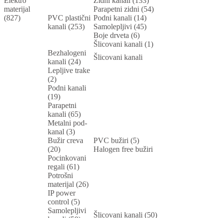
Elektro
Zidni kanali (133)
materijal
Parapetni zidni (54)
(827)
PVC plastični
Podni kanali (14)
kanali (253)
Samolepljivi (45)
Boje drveta (6)
Šlicovani kanali (1)
Bezhalogeni
Šlicovani kanali
kanali (24)
Lepljive trake
(2)
Podni kanali
(19)
Parapetni
kanali (65)
Metalni pod-
kanal (3)
Bužir creva
PVC bužiri (5)
(20)
Halogen free bužiri
Pocinkovani
regali (61)
Potrošni
materijal (26)
IP power
control (5)
Samolepljivi
Šlicovani kanali (50)