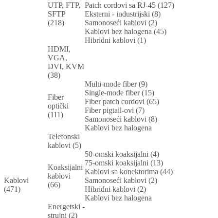
UTP, FTP,
Patch cordovi sa RJ-45 (127)
SFTP
Eksterni - industrijski (8)
(218)
Samonoseći kablovi (2)
Kablovi bez halogena (45)
Hibridni kablovi (1)
HDMI,
VGA,
DVI, KVM
(38)
Multi-mode fiber (9)
Single-mode fiber (15)
Fiber
Fiber patch cordovi (65)
optički
Fiber pigtail-ovi (7)
(111)
Samonoseći kablovi (8)
Kablovi bez halogena
Telefonski
kablovi (5)
50-omski koaksijalni (4)
75-omski koaksijalni (13)
Koaksijalni
Kablovi sa konektorima (44)
kablovi
Kablovi
Samonoseći kablovi (2)
(66)
(471)
Hibridni kablovi (2)
Kablovi bez halogena
Energetski -
strujni (2)