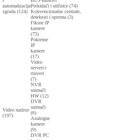
i
BUS kablovi
automatizacija
Prekidači i utičnice (74)
zgrada (124)
Konvencionalne centrale,
detektori i oprema (3)
Fiksne IP
kamere
(75)
Pokretne
IP
kamere
(17)
Video
serveri i
risiveri
(7)
NVR
snimači
HW (12)
DVR
snimači
Video nadzor
(6)
(197)
Analogne
kamere
(9)
DVR PC