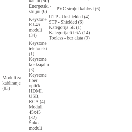
kanali (50)
Energetski -
PVC strujni kablovi (6)
strujni (6)
UTP - Unshielded (4)
Keystone
STP - Shielded (6)
RJ-45
Kategorija 5E (1)
moduli
Kategorija 6 i 6A (14)
(34)
Tooless - bez alata (9)
Keystone
telefonski
(1)
Keystone
koaksijalni
(3)
Keystone
Moduli za
fiber
kabliranje
optički
(83)
HDMI,
USB,
RCA (4)
Moduli
45x45
(32)
Šuko
moduli