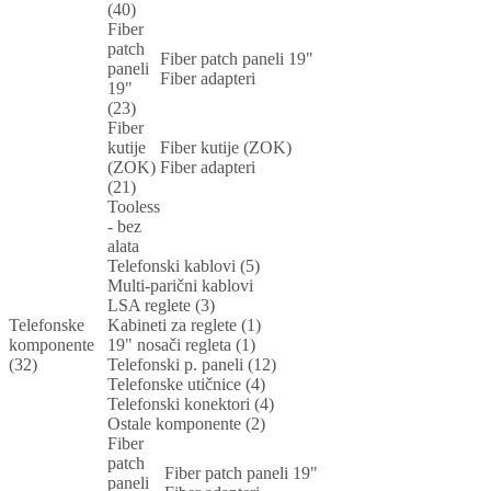
(40)
Fiber
patch
Fiber patch paneli 19"
paneli
Fiber adapteri
19"
(23)
Fiber
kutije
Fiber kutije (ZOK)
(ZOK)
Fiber adapteri
(21)
Tooless
- bez
alata
Telefonski kablovi (5)
Multi-parični kablovi
LSA reglete (3)
Telefonske
Kabineti za reglete (1)
komponente
19" nosači regleta (1)
(32)
Telefonski p. paneli (12)
Telefonske utičnice (4)
Telefonski konektori (4)
Ostale komponente (2)
Fiber
patch
Fiber patch paneli 19"
paneli