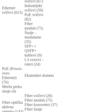
svičevi (67)
Industrijski
Ethernet
svičevi (59)
svičevi (615)
PoE svičevi
(82)
Fiber
moduli (75)
Šasije -
modularne
(35)
SFP+ i
QSFP+
kablovi (9)
L3 svicevi -
ruteri (24)
PoE (Power-
over-
Ekstenderi dometa
Ethernet)
(76)
Mreža preko
struje (4)
Fiber svičevi (26)
Fiber moduli (75)
Fiber optička
Fiber konverteri (37)
aktivna
Fiber šasije
oprema (143)