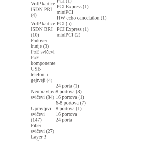
PCI (1)
VoIP kartice
PCI Express (1)
ISDN PRI
miniPCI
(4)
HW echo cancelation (1)
VoIP kartice
PCI (5)
ISDN BRI
PCI Express (1)
(10)
miniPCI (2)
Failover
kutije (3)
PoE svičevi
PoE
komponente
USB
telefoni i
gejtveji (4)
24 porta (1)
Neupravljivi
8 portova (8)
svičevi (84)
16 portova (1)
6-8 portova (7)
Upravljivi
8 portova (1)
svičevi
16 portova
(147)
24 porta
Fiber
svičevi (27)
Layer 3