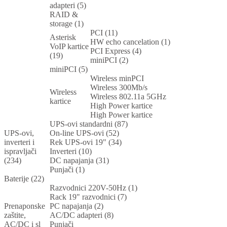
adapteri (5)
RAID &
storage (1)
PCI (11)
Asterisk
HW echo cancelation (1)
VoIP kartice
PCI Express (4)
(19)
miniPCI (2)
miniPCI (5)
Wireless minPCI
Wireless 300Mb/s
Wireless
Wireless 802.11a 5GHz
kartice
High Power kartice
High Power kartice
UPS-ovi standardni (87)
UPS-ovi,
On-line UPS-ovi (52)
inverteri i
Rek UPS-ovi 19" (34)
ispravljači
Inverteri (10)
(234)
DC napajanja (31)
Punjači (1)
Baterije (22)
Razvodnici 220V-50Hz (1)
Rack 19" razvodnici (7)
Prenaponske
PC napajanja (2)
zaštite,
AC/DC adapteri (8)
AC/DC i sl
Punjači