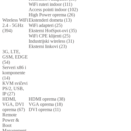
WiFi ruteri indoor (111)
Access pointi indoor (102)
High Power oprema (26)
Wireless WiFi
Ekstenderi dometa (13)
2.4 - 5GHz
WiFi adapteri (25)
(394)
Eksterni HotSpot-ovi (35)
WiFi CPE klijenti (25)
Industrijski wireless (31)
Eksterni linkovi (23)
3G, LTE,
GSM, EDGE
(54)
Serveri x86 i
komponente
(14)
KVM svičevi
PS/2, USB,
IP (27)
HDMI,
HDMI oprema (38)
VGA, DVI
VGA oprema (18)
oprema (67)
DVI oprema (11)
Remote
Power &
Boot
Management