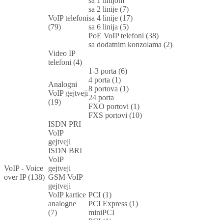
sa 1 linijom
sa 2 linije (7)
VoIP telefoni
sa 4 linije (17)
(79)
sa 6 linija (5)
PoE VoIP telefoni (38)
sa dodatnim konzolama (2)
Video IP
telefoni (4)
1-3 porta (6)
4 porta (1)
Analogni
8 portova (1)
VoIP gejtveji
24 porta
(19)
FXO portovi (1)
FXS portovi (10)
ISDN PRI
VoIP
gejtveji
ISDN BRI
VoIP
VoIP - Voice
gejtveji
over IP (138)
GSM VoIP
gejtveji
VoIP kartice
PCI (1)
analogne
PCI Express (1)
(7)
miniPCI