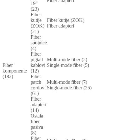
Fiber adapteri
19"
(23)
Fiber
kutije
Fiber kutije (ZOK)
(ZOK)
Fiber adapteri
(21)
Fiber
spojnice
(4)
Fiber
pigtail
Multi-mode fiber (2)
Fiber
kablovi
Single-mode fiber (5)
komponente
(12)
(182)
Fiber
patch
Multi-mode fiber (7)
cordovi
Single-mode fiber (25)
(61)
Fiber
adapteri
(14)
Ostala
fiber
pasiva
(8)
Fiber