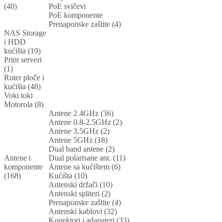
(40)
PoE svičevi
PoE komponente
Prenaponske zaštite (4)
NAS Storage
i HDD
kućišta (19)
Print serveri
(1)
Ruter ploče i
kućišta (48)
Voki toki
Motorola (8)
Antene 2.4GHz (36)
Antene 0.8-2.5GHz (2)
Antene 3.5GHz (2)
Antene 5GHz (18)
Dual band antene (2)
Antene i
Dual polarisane ant. (11)
komponente
Antene sa kućištem (6)
(168)
Kućišta (10)
Antenski držači (10)
Antenski spliteri (2)
Prenaponske zaštite (4)
Antenski kablovi (32)
Konektori i adapateri (33)