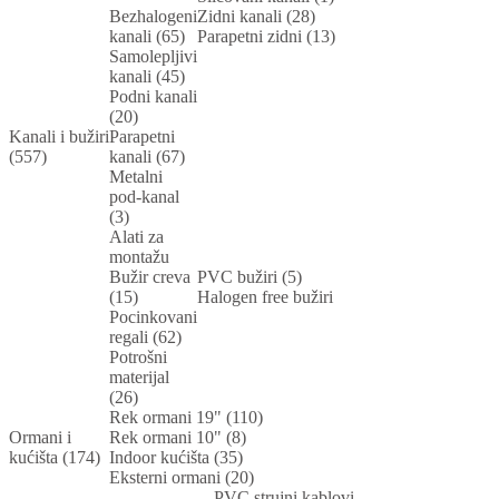
Bezhalogeni
Zidni kanali (28)
kanali (65)
Parapetni zidni (13)
Samolepljivi
kanali (45)
Podni kanali
(20)
Kanali i bužiri
Parapetni
(557)
kanali (67)
Metalni
pod-kanal
(3)
Alati za
montažu
Bužir creva
PVC bužiri (5)
(15)
Halogen free bužiri
Pocinkovani
regali (62)
Potrošni
materijal
(26)
Rek ormani 19" (110)
Ormani i
Rek ormani 10" (8)
kućišta (174)
Indoor kućišta (35)
Eksterni ormani (20)
PVC strujni kablovi