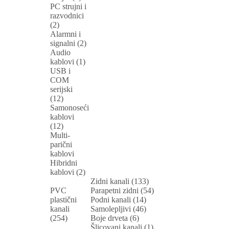
PC strujni i
razvodnici
(2)
Alarmni i
signalni (2)
Audio
kablovi (1)
USB i
COM
serijski
(12)
Samonoseći
kablovi
(12)
Multi-
parični
kablovi
Hibridni
kablovi (2)
Zidni kanali (133)
PVC
Parapetni zidni (54)
plastični
Podni kanali (14)
kanali
Samolepljivi (46)
(254)
Boje drveta (6)
Šlicovani kanali (1)