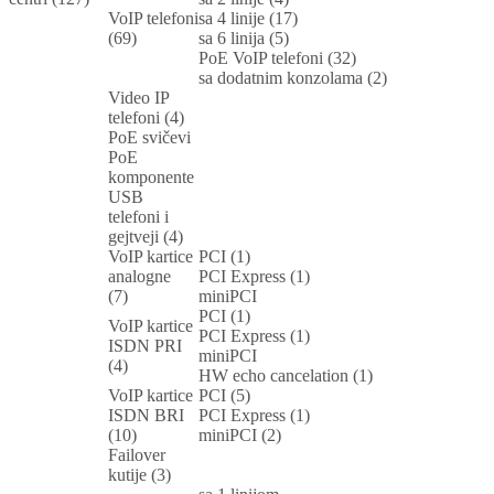
VoIP telefoni
sa 4 linije (17)
(69)
sa 6 linija (5)
PoE VoIP telefoni (32)
sa dodatnim konzolama (2)
Video IP
telefoni (4)
PoE svičevi
PoE
komponente
USB
telefoni i
gejtveji (4)
VoIP kartice
PCI (1)
analogne
PCI Express (1)
(7)
miniPCI
PCI (1)
VoIP kartice
PCI Express (1)
ISDN PRI
miniPCI
(4)
HW echo cancelation (1)
VoIP kartice
PCI (5)
ISDN BRI
PCI Express (1)
(10)
miniPCI (2)
Failover
kutije (3)