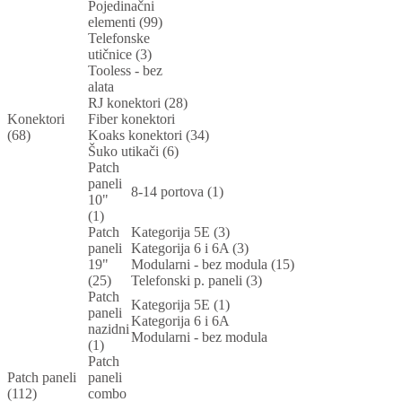
Pojedinačni
elementi (99)
Telefonske
utičnice (3)
Tooless - bez
alata
RJ konektori (28)
Konektori
Fiber konektori
(68)
Koaks konektori (34)
Šuko utikači (6)
Patch
paneli
8-14 portova (1)
10"
(1)
Patch
Kategorija 5E (3)
paneli
Kategorija 6 i 6A (3)
19"
Modularni - bez modula (15)
(25)
Telefonski p. paneli (3)
Patch
Kategorija 5E (1)
paneli
Kategorija 6 i 6A
nazidni
Modularni - bez modula
(1)
Patch
Patch paneli
paneli
(112)
combo