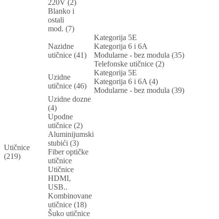
220V (2)
Blanko i
ostali
mod. (7)
Kategorija 5E
Nazidne
Kategorija 6 i 6A
utičnice (41)
Modularne - bez modula (35)
Telefonske utičnice (2)
Kategorija 5E
Uzidne
Kategorija 6 i 6A (4)
utičnice (46)
Modularne - bez modula (39)
Uzidne dozne
(4)
Upodne
utičnice (2)
Aluminijumski
stubići (3)
Utičnice
Fiber optičke
(219)
utičnice
Utičnice
HDMI,
USB..
Kombinovane
utičnice (18)
Šuko utičnice