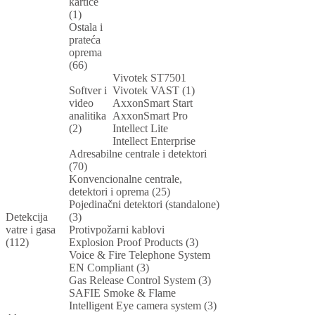
kartice
(1)
Ostala i
prateća
oprema
(66)
Vivotek ST7501
Softver i
Vivotek VAST (1)
video
AxxonSmart Start
analitika
AxxonSmart Pro
(2)
Intellect Lite
Intellect Enterprise
Adresabilne centrale i detektori
(70)
Konvencionalne centrale,
detektori i oprema (25)
Pojedinačni detektori (standalone)
Detekcija
(3)
vatre i gasa
Protivpožarni kablovi
(112)
Explosion Proof Products (3)
Voice & Fire Telephone System
EN Compliant (3)
Gas Release Control System (3)
SAFIE Smoke & Flame
Intelligent Eye camera system (3)