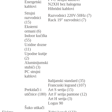
Energetski
N2XH bez halogena
kablovi
Hibridni kablovi
Strujni
Razvodnici 220V-50Hz (7)
razvodnici
Rack 19" razvodnici (7)
(15)
Eksterni
ormani (6)
Indoor kućišta
(55)
Uzidne dozne
(11)
Upodne kutije
(2)
Aluminijumski
stubići (3)
PC strujni
kablovi
Italijanski standard (35)
Francuski legrand (107)
Prekidači i
Art S serija (15)
utičnice (180)
Art F serija pantone (12)
Art H serija (3)
Logus 90
Šuko utikači