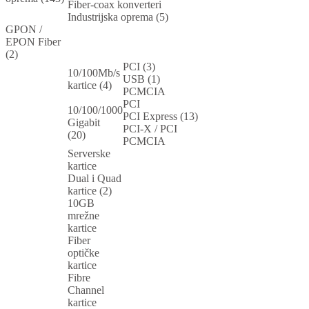
Fiber-coax konverteri
Industrijska oprema (5)
GPON /
EPON Fiber
(2)
PCI (3)
10/100Mb/s
USB (1)
kartice (4)
PCMCIA
PCI
10/100/1000
PCI Express (13)
Gigabit
PCI-X / PCI
(20)
PCMCIA
Serverske
kartice
Dual i Quad
kartice (2)
10GB
mrežne
kartice
Fiber
optičke
kartice
Fibre
Channel
kartice