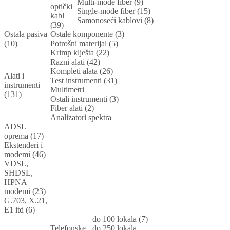
Multi-mode fiber (9)
optički
Single-mode fiber (15)
kabl
Samonoseći kablovi (8)
(39)
Ostala pasiva
Ostale komponente (3)
(10)
Potrošni materijal (5)
Krimp klješta (22)
Razni alati (42)
Kompleti alata (26)
Alati i
Test instrumenti (31)
instrumenti
Multimetri
(131)
Ostali instrumenti (3)
Fiber alati (2)
Analizatori spektra
ADSL
oprema (17)
Ekstenderi i
modemi (46)
VDSL,
SHDSL,
HPNA
modemi (23)
G.703, X.21,
E1 itd (6)
do 100 lokala (7)
Telefonske
do 250 lokala