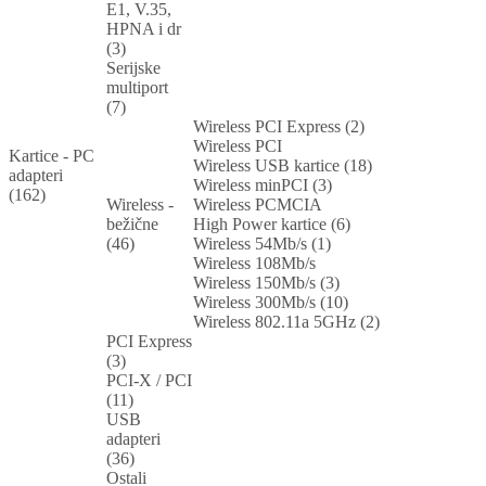
E1, V.35,
HPNA i dr
(3)
Serijske
multiport
(7)
Wireless PCI Express (2)
Wireless PCI
Kartice - PC
Wireless USB kartice (18)
adapteri
Wireless minPCI (3)
(162)
Wireless -
Wireless PCMCIA
bežične
High Power kartice (6)
(46)
Wireless 54Mb/s (1)
Wireless 108Mb/s
Wireless 150Mb/s (3)
Wireless 300Mb/s (10)
Wireless 802.11a 5GHz (2)
PCI Express
(3)
PCI-X / PCI
(11)
USB
adapteri
(36)
Ostali