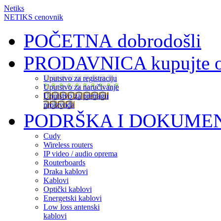
Netiks
NETIKS cenovnik
POČETNA
dobrodošli
PRODAVNICA
kupujte 
Uputstvo za registraciju
Uputstvo za naručivanje
Uputstvo za pretragu
proizvoda
PODRŠKA I DOKUME
Cudy
Wireless routers
IP video / audio oprema
Routerboards
Draka kablovi
Kablovi
Optički kablovi
Energetski kablovi
Low loss antenski
kablovi