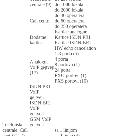
centrale (9)
do 1000 lokala
do 2000 lokala
do 30 operatera
Call centri
do 60 operatera
do 250 operatera
Kartice analogne
Dodatne
Kartice ISDN PRI
kartice
Kartice ISDN BRI
HW echo cancelation
1-3 porta (5)
4 porta
Analogni
8 portova (1)
VoIP gejtveji
24 porta
(17)
FXO portovi (1)
FXS portovi (10)
ISDN PRI
VoIP
gejtveji
ISDN BRI
VoIP
gejtveji
GSM VoIP
Telefonske
gejtveji
centrale, Call
sa 1 linijom
centri (127)
sa 2 linije (4)