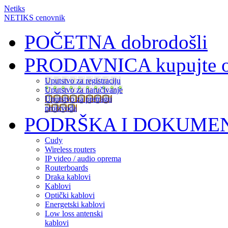
Netiks
NETIKS cenovnik
POČETNA
dobrodošli
PRODAVNICA
kupujte 
Uputstvo za registraciju
Uputstvo za naručivanje
Uputstvo za pretragu
proizvoda
PODRŠKA I DOKUME
Cudy
Wireless routers
IP video / audio oprema
Routerboards
Draka kablovi
Kablovi
Optički kablovi
Energetski kablovi
Low loss antenski
kablovi