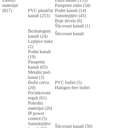
Elektro
Zidni kanali (133)
materijal
Parapetni zidni (54)
(827)
PVC plastični
Podni kanali (14)
kanali (253)
Samolepljivi (45)
Boje drveta (6)
Šlicovani kanali (1)
Bezhalogeni
Šlicovani kanali
kanali (24)
Lepljive trake
(2)
Podni kanali
(19)
Parapetni
kanali (65)
Metalni pod-
kanal (3)
Bužir creva
PVC bužiri (5)
(20)
Halogen free bužiri
Pocinkovani
regali (61)
Potrošni
materijal (26)
IP power
control (5)
Samolepljivi
Šlicovani kanali (50)