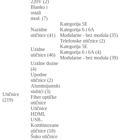
220V (2)
Blanko i
ostali
mod. (7)
Kategorija 5E
Nazidne
Kategorija 6 i 6A
utičnice (41)
Modularne - bez modula (35)
Telefonske utičnice (2)
Kategorija 5E
Uzidne
Kategorija 6 i 6A (4)
utičnice (46)
Modularne - bez modula (39)
Uzidne dozne
(4)
Upodne
utičnice (2)
Aluminijumski
stubići (3)
Utičnice
Fiber optičke
(219)
utičnice
Utičnice
HDMI,
USB..
Kombinovane
utičnice (18)
Šuko utičnice