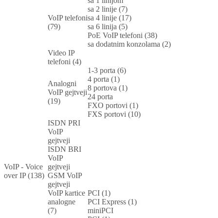
sa 1 linijom
sa 2 linije (7)
VoIP telefoni
sa 4 linije (17)
(79)
sa 6 linija (5)
PoE VoIP telefoni (38)
sa dodatnim konzolama (2)
Video IP
telefoni (4)
1-3 porta (6)
4 porta (1)
Analogni
8 portova (1)
VoIP gejtveji
24 porta
(19)
FXO portovi (1)
FXS portovi (10)
ISDN PRI
VoIP
gejtveji
ISDN BRI
VoIP
VoIP - Voice
gejtveji
over IP (138)
GSM VoIP
gejtveji
VoIP kartice
PCI (1)
analogne
PCI Express (1)
(7)
miniPCI