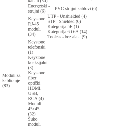
kanali (50)
Energetski -
PVC strujni kablovi (6)
strujni (6)
UTP - Unshielded (4)
Keystone
STP - Shielded (6)
RJ-45
Kategorija 5E (1)
moduli
Kategorija 6 i 6A (14)
(34)
Tooless - bez alata (9)
Keystone
telefonski
(1)
Keystone
koaksijalni
(3)
Keystone
Moduli za
fiber
kabliranje
optički
(83)
HDMI,
USB,
RCA (4)
Moduli
45x45
(32)
Šuko
moduli