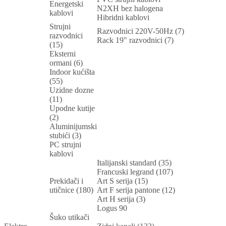
Energetski
N2XH bez halogena
kablovi
Hibridni kablovi
Strujni
Razvodnici 220V-50Hz (7)
razvodnici
Rack 19" razvodnici (7)
(15)
Eksterni
ormani (6)
Indoor kućišta
(55)
Uzidne dozne
(11)
Upodne kutije
(2)
Aluminijumski
stubići (3)
PC strujni
kablovi
Italijanski standard (35)
Francuski legrand (107)
Prekidači i
Art S serija (15)
utičnice (180)
Art F serija pantone (12)
Art H serija (3)
Logus 90
Šuko utikači