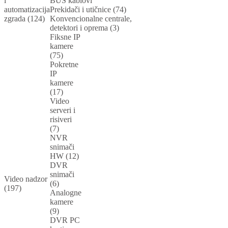
i
BUS kablovi
automatizacija
Prekidači i utičnice (74)
zgrada (124)
Konvencionalne centrale,
detektori i oprema (3)
Fiksne IP
kamere
(75)
Pokretne
IP
kamere
(17)
Video
serveri i
risiveri
(7)
NVR
snimači
HW (12)
DVR
snimači
Video nadzor
(6)
(197)
Analogne
kamere
(9)
DVR PC