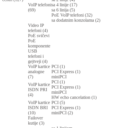
VoIP telefoni
sa 4 linije (17)
(69)
sa 6 linija (5)
PoE VoIP telefoni (32)
sa dodatnim konzolama (2)
Video IP
telefoni (4)
PoE svičevi
PoE
komponente
USB
telefoni i
gejtveji (4)
VoIP kartice
PCI (1)
analogne
PCI Express (1)
(7)
miniPCI
PCI (1)
VoIP kartice
PCI Express (1)
ISDN PRI
miniPCI
(4)
HW echo cancelation (1)
VoIP kartice
PCI (5)
ISDN BRI
PCI Express (1)
(10)
miniPCI (2)
Failover
kutije (3)