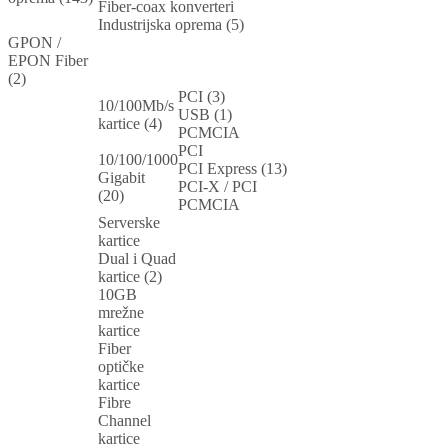
Fiber-coax konverteri
Industrijska oprema (5)
GPON /
EPON Fiber
(2)
PCI (3)
10/100Mb/s
USB (1)
kartice (4)
PCMCIA
PCI
10/100/1000
PCI Express (13)
Gigabit
PCI-X / PCI
(20)
PCMCIA
Serverske
kartice
Dual i Quad
kartice (2)
10GB
mrežne
kartice
Fiber
optičke
kartice
Fibre
Channel
kartice