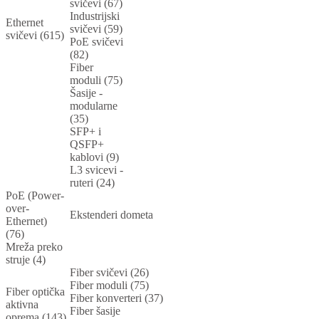
svičevi (67)
Industrijski
Ethernet
svičevi (59)
svičevi (615)
PoE svičevi
(82)
Fiber
moduli (75)
Šasije -
modularne
(35)
SFP+ i
QSFP+
kablovi (9)
L3 svicevi -
ruteri (24)
PoE (Power-
over-
Ekstenderi dometa
Ethernet)
(76)
Mreža preko
struje (4)
Fiber svičevi (26)
Fiber moduli (75)
Fiber optička
Fiber konverteri (37)
aktivna
Fiber šasije
oprema (143)