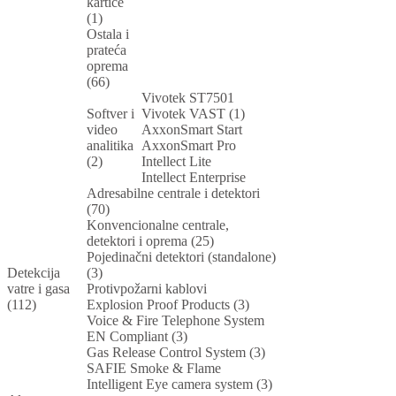
kartice
(1)
Ostala i
prateća
oprema
(66)
Vivotek ST7501
Softver i
Vivotek VAST (1)
video
AxxonSmart Start
analitika
AxxonSmart Pro
(2)
Intellect Lite
Intellect Enterprise
Adresabilne centrale i detektori
(70)
Konvencionalne centrale,
detektori i oprema (25)
Pojedinačni detektori (standalone)
Detekcija
(3)
vatre i gasa
Protivpožarni kablovi
(112)
Explosion Proof Products (3)
Voice & Fire Telephone System
EN Compliant (3)
Gas Release Control System (3)
SAFIE Smoke & Flame
Intelligent Eye camera system (3)