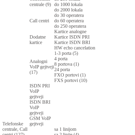
centrale (9)
do 1000 lokala
do 2000 lokala
do 30 operatera
Call centri
do 60 operatera
do 250 operatera
Kartice analogne
Dodatne
Kartice ISDN PRI
kartice
Kartice ISDN BRI
HW echo cancelation
1-3 porta (5)
4 porta
Analogni
8 portova (1)
VoIP gejtveji
24 porta
(17)
FXO portovi (1)
FXS portovi (10)
ISDN PRI
VoIP
gejtveji
ISDN BRI
VoIP
gejtveji
GSM VoIP
Telefonske
gejtveji
centrale, Call
sa 1 linijom
centri (127)
sa 2 linije (4)