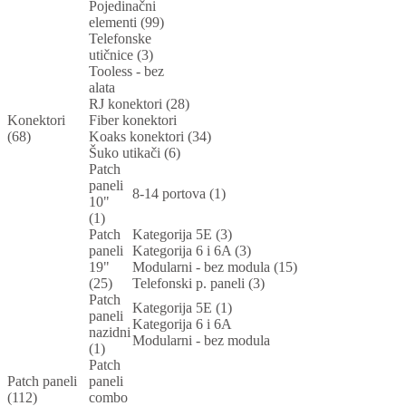
Pojedinačni
elementi (99)
Telefonske
utičnice (3)
Tooless - bez
alata
RJ konektori (28)
Konektori
Fiber konektori
(68)
Koaks konektori (34)
Šuko utikači (6)
Patch
paneli
8-14 portova (1)
10"
(1)
Patch
Kategorija 5E (3)
paneli
Kategorija 6 i 6A (3)
19"
Modularni - bez modula (15)
(25)
Telefonski p. paneli (3)
Patch
Kategorija 5E (1)
paneli
Kategorija 6 i 6A
nazidni
Modularni - bez modula
(1)
Patch
Patch paneli
paneli
(112)
combo