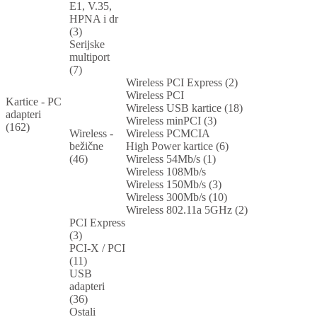
E1, V.35,
HPNA i dr
(3)
Serijske
multiport
(7)
Wireless PCI Express (2)
Wireless PCI
Kartice - PC
Wireless USB kartice (18)
adapteri
Wireless minPCI (3)
(162)
Wireless -
Wireless PCMCIA
bežične
High Power kartice (6)
(46)
Wireless 54Mb/s (1)
Wireless 108Mb/s
Wireless 150Mb/s (3)
Wireless 300Mb/s (10)
Wireless 802.11a 5GHz (2)
PCI Express
(3)
PCI-X / PCI
(11)
USB
adapteri
(36)
Ostali