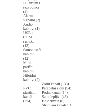
PC strujni i
razvodnici
(2)
Alarmni i
signalni (2)
Audio
kablovi (1)
USB i
COM
serijski
(12)
Samonoseći
kablovi
(12)
Multi-
parični
kablovi
Hibridni
kablovi (2)
Zidni kanali (133)
PVC
Parapetni zidni (54)
plastični
Podni kanali (14)
kanali
Samolepljivi (46)
(254)
Boje drveta (6)
Šlicovani kanali (1)