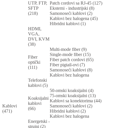
UTP, FTP,
Patch cordovi sa RJ-45 (127)
SFTP
Eksterni - industrijski (8)
(218)
Samonoseći kablovi (2)
Kablovi bez halogena (45)
Hibridni kablovi (1)
HDMI,
VGA,
DVI, KVM
(38)
Multi-mode fiber (9)
Single-mode fiber (15)
Fiber
Fiber patch cordovi (65)
optički
Fiber pigtail-ovi (7)
(111)
Samonoseći kablovi (8)
Kablovi bez halogena
Telefonski
kablovi (5)
50-omski koaksijalni (4)
75-omski koaksijalni (13)
Koaksijalni
Kablovi sa konektorima (44)
kablovi
Kablovi
Samonoseći kablovi (2)
(66)
(471)
Hibridni kablovi (2)
Kablovi bez halogena
Energetski -
strujni (2)