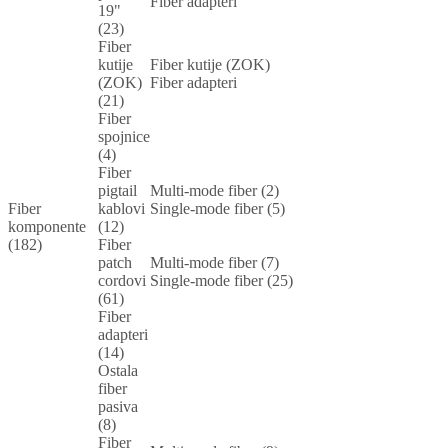
Fiber adapteri
19"
(23)
Fiber
kutije
Fiber kutije (ZOK)
(ZOK)
Fiber adapteri
(21)
Fiber
spojnice
(4)
Fiber
pigtail
Multi-mode fiber (2)
Fiber
kablovi
Single-mode fiber (5)
komponente
(12)
(182)
Fiber
patch
Multi-mode fiber (7)
cordovi
Single-mode fiber (25)
(61)
Fiber
adapteri
(14)
Ostala
fiber
pasiva
(8)
Fiber