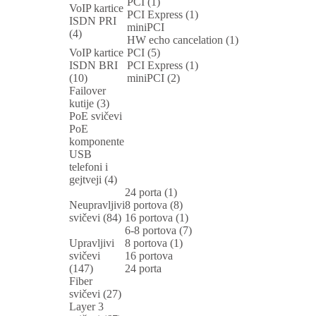
PCI (1)
VoIP kartice
PCI Express (1)
ISDN PRI
miniPCI
(4)
HW echo cancelation (1)
VoIP kartice
PCI (5)
ISDN BRI
PCI Express (1)
(10)
miniPCI (2)
Failover
kutije (3)
PoE svičevi
PoE
komponente
USB
telefoni i
gejtveji (4)
24 porta (1)
Neupravljivi
8 portova (8)
svičevi (84)
16 portova (1)
6-8 portova (7)
Upravljivi
8 portova (1)
svičevi
16 portova
(147)
24 porta
Fiber
svičevi (27)
Layer 3