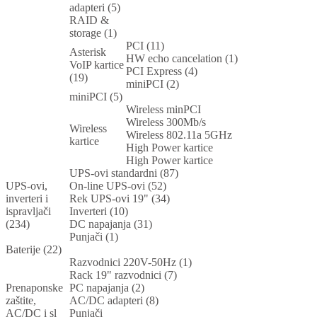
adapteri (5)
RAID &
storage (1)
PCI (11)
Asterisk
HW echo cancelation (1)
VoIP kartice
PCI Express (4)
(19)
miniPCI (2)
miniPCI (5)
Wireless minPCI
Wireless 300Mb/s
Wireless
Wireless 802.11a 5GHz
kartice
High Power kartice
High Power kartice
UPS-ovi standardni (87)
UPS-ovi,
On-line UPS-ovi (52)
inverteri i
Rek UPS-ovi 19" (34)
ispravljači
Inverteri (10)
(234)
DC napajanja (31)
Punjači (1)
Baterije (22)
Razvodnici 220V-50Hz (1)
Rack 19" razvodnici (7)
Prenaponske
PC napajanja (2)
zaštite,
AC/DC adapteri (8)
AC/DC i sl
Punjači