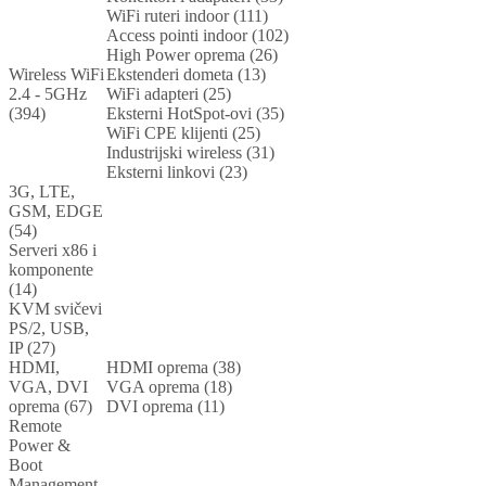
WiFi ruteri indoor (111)
Access pointi indoor (102)
High Power oprema (26)
Wireless WiFi
Ekstenderi dometa (13)
2.4 - 5GHz
WiFi adapteri (25)
(394)
Eksterni HotSpot-ovi (35)
WiFi CPE klijenti (25)
Industrijski wireless (31)
Eksterni linkovi (23)
3G, LTE,
GSM, EDGE
(54)
Serveri x86 i
komponente
(14)
KVM svičevi
PS/2, USB,
IP (27)
HDMI,
HDMI oprema (38)
VGA, DVI
VGA oprema (18)
oprema (67)
DVI oprema (11)
Remote
Power &
Boot
Management