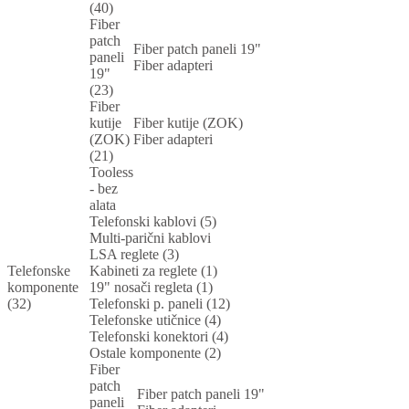
(40)
Fiber
patch
Fiber patch paneli 19"
paneli
Fiber adapteri
19"
(23)
Fiber
kutije
Fiber kutije (ZOK)
(ZOK)
Fiber adapteri
(21)
Tooless
- bez
alata
Telefonski kablovi (5)
Multi-parični kablovi
LSA reglete (3)
Telefonske
Kabineti za reglete (1)
komponente
19" nosači regleta (1)
(32)
Telefonski p. paneli (12)
Telefonske utičnice (4)
Telefonski konektori (4)
Ostale komponente (2)
Fiber
patch
Fiber patch paneli 19"
paneli