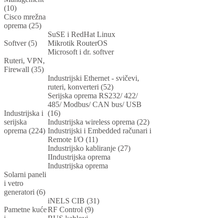
(10)
Cisco mrežna
oprema (25)
SuSE i RedHat Linux
Softver (5)
Mikrotik RouterOS
Microsoft i dr. softver
Ruteri, VPN,
Firewall (35)
Industrijski Ethernet - svičevi,
ruteri, konverteri (52)
Serijska oprema RS232/ 422/
485/ Modbus/ CAN bus/ USB
Industrijska i
(16)
serijska
Industrijska wireless oprema (22)
oprema (224)
Industrijski i Embedded računari i
Remote I/O (11)
Industrijsko kabliranje (27)
IIndustrijska oprema
Industrijska oprema
Solarni paneli
i vetro
generatori (6)
iNELS CIB (31)
Pametne kuće
RF Control (9)