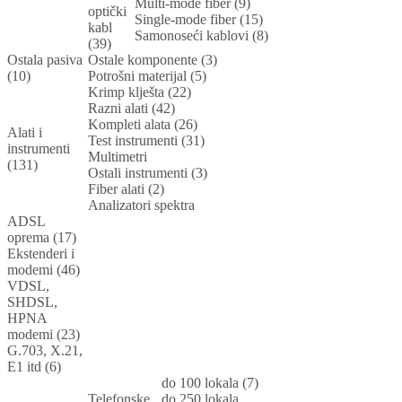
Multi-mode fiber (9)
optički
Single-mode fiber (15)
kabl
Samonoseći kablovi (8)
(39)
Ostala pasiva
Ostale komponente (3)
(10)
Potrošni materijal (5)
Krimp klješta (22)
Razni alati (42)
Kompleti alata (26)
Alati i
Test instrumenti (31)
instrumenti
Multimetri
(131)
Ostali instrumenti (3)
Fiber alati (2)
Analizatori spektra
ADSL
oprema (17)
Ekstenderi i
modemi (46)
VDSL,
SHDSL,
HPNA
modemi (23)
G.703, X.21,
E1 itd (6)
do 100 lokala (7)
Telefonske
do 250 lokala