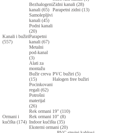
Bezhalogeni
Zidni kanali (28)
kanali (65)
Parapetni zidni (13)
Samolepljivi
kanali (45)
Podni kanali
(20)
Kanali i bužiri
Parapetni
(557)
kanali (67)
Metalni
pod-kanal
(3)
Alati za
montažu
Bužir creva
PVC bužiri (5)
(15)
Halogen free bužiri
Pocinkovani
regali (62)
Potrošni
materijal
(26)
Rek ormani 19" (110)
Ormani i
Rek ormani 10" (8)
kućišta (174)
Indoor kućišta (35)
Eksterni ormani (20)
PVC strujni kablovi