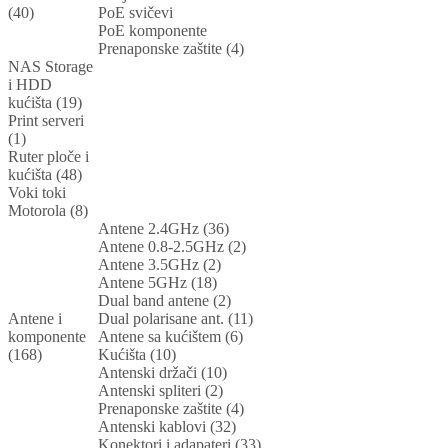
(40)
PoE svičevi
PoE komponente
Prenaponske zaštite (4)
NAS Storage
i HDD
kućišta (19)
Print serveri
(1)
Ruter ploče i
kućišta (48)
Voki toki
Motorola (8)
Antene 2.4GHz (36)
Antene 0.8-2.5GHz (2)
Antene 3.5GHz (2)
Antene 5GHz (18)
Dual band antene (2)
Antene i
Dual polarisane ant. (11)
komponente
Antene sa kućištem (6)
(168)
Kućišta (10)
Antenski držači (10)
Antenski spliteri (2)
Prenaponske zaštite (4)
Antenski kablovi (32)
Konektori i adapateri (33)